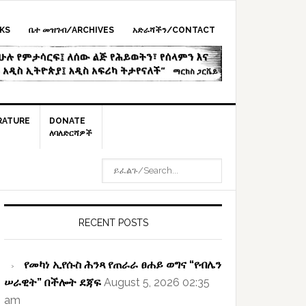
KS
ቤተ መዝገብ/ARCHIVES
አድራሻችን/CONTACT
RATURE
DONATE
ለባለድርሻዎች
ይፈልጉ/SEARCH...
rimary
idebar
RECENT POSTS
የመካነ ኢየሱስ ሕንጻ የጠራራ ፀሐይ ወግና “የብሌን
ሠራዊት” በችሎት ደጃፍ
August 5, 2026 02:35
am