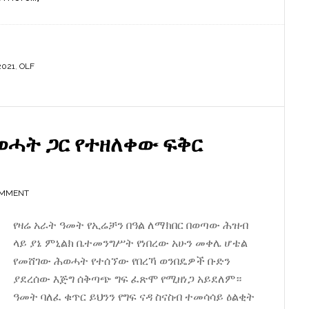
ምርጫ
ቦርድ
ከፈቀደለት
2021
,
OLF
ኦነግ
በምርጫው
እንደሚወዳደር
አስታወቀ
ወሓት ጋር የተዘለቀው ፍቅር
OMMENT
የዛሬ አራት ዓመት የኢሬቻን በዓል ለማክበር በወጣው ሕዝብ
ላይ ያኔ ምኒልክ ቤተመንግሥት የነበረው አሁን መቀሌ ሆቴል
የመሸገው ሕወሓት የተሰኘው የበረኻ ወንበዴዎች ቡድን
ያደረሰው እጅግ ሰቅጣጭ ግፍ ፈጽሞ የሚዘነጋ አይደለም።
ዓመት ባለፈ ቁጥር ይህንን የግፍ ናዳ ስናስብ ተመሳሳይ ዕልቂት