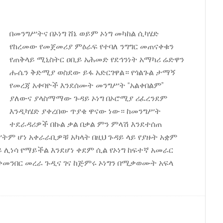
በመንግሥትና በኦነግ ሸኔ ወይም ኦነግ መካከል ሲካሄድ
የከረመው የመጀመሪያ ምዕራፍ የተባለ ንግግር መጠናቀቁን
የጠቅላይ ሚኒስትር ዐቢይ አሕመድ የደኅንነት አማካሪ ሬድዋን
ሑሴን ቅድሚያ ወስደው ይፋ አድርገዋል። የጎልጉል ታማኝ
የመረጃ አቀባዮች እንደሰሙት መንግሥት “አልቀበልም”
ያለውና ያላስማማው ጉዳይ ኦነግ በኦሮሚያ ሪፈረንደም
እንዲካሄድ ያቀረበው ጥያቄ ዋናው ነው። ከመንግሥት
ተደራዳሪዎች በኩል ቃል በቃል ምን ምላሽ እንደተሰጠ
ትም ሆነ አቀራራቢዎቹ አካላት በዚህ ጉዳይ ላይ የያዙት አቋም
 ሊነሳ የማይችል እንደሆነ ቀደም ሲል የኦነግ ከፍተኛ አመራር
መንበር መረራ ጉዲና ገና ከጅምሩ ኦነግን በሚቃወሙት አፍላ