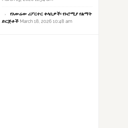
የአውሬው ሪፖርተር ቀላቢዎች፡ የኦሮሚያ የልማት
ድርጅቶች
March 18, 2026 10:48 am