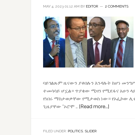
MAY 4, 2023 01:12 AM
BY
EDITOR
2 COMMENTS
ባይገልጹም ዜናውን ያቀበሉን እንዳሉት ከሆነ መንግሥ
ተመሳሳይ ሆኗል። ጥያቄው ሚዛን የሚደፋና አሁን ላይ
የነበሩ ማስታወቃቸው የሚታወስ ነው። የኦፌኮው ሊቀ
about
ጊዜያቸው “ኦሮሞ …
[Read more...]
ኦነግ
በኦሮሚያ
ሪፈረንደም
FILED UNDER:
POLITICS
,
SLIDER