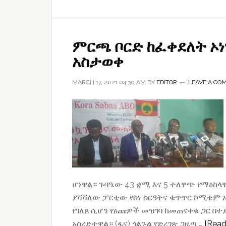
ምርጫ ቦርድ ከፈቀደለት ኦ
አስታወቀ
MARCH 17, 2021 04:30 AM
BY
EDITOR
LEAVE A CO
ሆነዋል። ጉባዔው 43 ቋሚ እና 5 ተለዋጭ የማዕከላ
ያሻሻለው ፓርቲው የስነ ስርዓትና ቁጥጥር ኮሚቴም
የገለጸ ሲሆን የዕጩዎች መዝገባ ከመጠናቀቁ ጋር በ
አስረድተዋል። (ፋና) ጎልጉል የድረገጽ ጋዜጣ …
[Read 