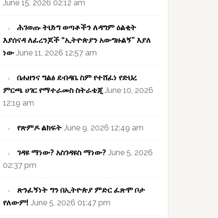
June 15, 2026 02:12 am
ሕገወጡ ትህነግ ወጣቶችን ለዳግም ዕልቂት
እያሰናዳ ለፈረንጆች “ኢትዮጵያን አውግዙልኝ” እያለ
ነው
June 11, 2026 12:57 am
በሐዘንና ግልፅ ደብዳቤ ስም የተሸፈነ የድህረ
ምርጫ ሀገር የማተራመስ ስትራቴጂ
June 10, 2026
12:19 am
የጽምዶ ልክፍት
June 9, 2026 12:49 am
ገዳዩ ማነው? አስገዳዩስ ማነው?
June 5, 2026
02:37 pm
ጽንፈኝነት ግን በኢትዮጵያ ምድር ፈጽሞ ቦታ
የለውም!
June 5, 2026 01:47 pm