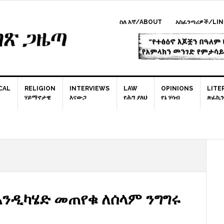
ስለ እኛ/ABOUT
አስፈንጣሪዎች/LIN
CAL
RELIGION
INTERVIEWS
LAW
OPINIONS
LITE
ሃይማኖታዊ
እናውጋ
የሕግ ያለህ
የኔ ሃሳብ
ጽፈኪን
P
S
እንዲካሄድ መጠየቁ ለሰላም ንግግሩ