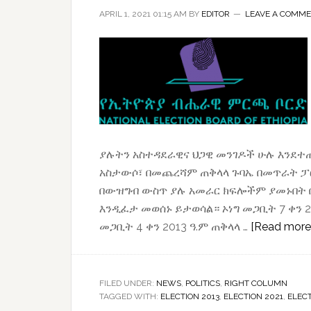
APRIL 1, 2021 01:15 AM
BY
EDITOR
LEAVE A COMM
ለውጥ
አያመጣም፤
መረራ
ጉዲና
ያሉትን አስተዳደራዊና ህጋዊ መንገዶች ሁሉ እንደተ
አስታውሶ፣ በመጨረሻም ጠቅላላ ጉባኤ በመጥራት ፓ
በውዝግብ ውስጥ ያሉ አመራር ክፍሎችም ያመኑበት በ
እንዲፈታ መወሰኑ ይታወሳል። ኦነግ መጋቢት 7 ቀን 2
መጋቢት 4 ቀን 2013 ዓ.ም ጠቅላላ …
[Read more..
FILED UNDER:
NEWS
,
POLITICS
,
RIGHT COLUMN
TAGGED WITH:
ELECTION 2013
,
ELECTION 2021
,
ELEC