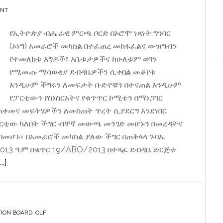
ENT
የኢትዮጵያ ብሔራዊ ምርጫ ቦርድ በኦሮሞ ነጻነት ግንባር
(ኦነግ) አመራሮች መካከል በተፈጠረ መከፋፈልና ውዝግብን
የተመለከቱ እግዶች፣ አቤቱታዎችና ከሁለቱም ወገን
የሚመጡ ማሳወቂያ ደብዳቤዎችን ሲቀበል መቆየቱ
እንዲሁም ችግሩን ለመፍታት ቡድኖቹን በተናጠል እንዲሁም
የፓርቲውን የስነስርአትና የቁጥጥር ኮሚቴን በማነጋገር
ጠቀመና መፍትሄዎችን ለመስጠት ጥረት ሲያደርግ እንደነበር
ርቲው ካለበት ችግር ብቸኛ መውጫ መንገድ መሆኑን በመረዳትና
መሆኑ፣ በአመራሮች መካከል ያለው ችግር በጠቅላላ ጉባኤ
013 ዓ.ም በቁጥር 19/ABO/2013 በተጻፈ ደብዳቤ ድርጅቱ
about
.]
ምርጫ
ቦርድ
የኦነግን
TION BOARD
ጥያቄ
,
OLF