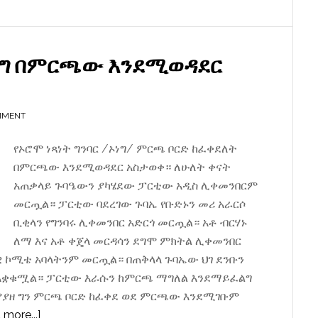
ውድቅ
አደረገ
ነግ በምርጫው እንደሚወዳደር
MMENT
የኦሮሞ ነጻነት ግንባር /ኦነግ/ ምርጫ ቦርድ ከፈቀደለት
በምርጫው እንደሚወዳደር አስታወቀ። ለሁለት ቀናት
አጠቃላይ ጉባዔውን ያካሄደው ፓርቲው አዲስ ሊቀመንበርም
መርጧል። ፓርቲው ባደረገው ጉባኤ የቡድኑን መሪ አራርሶ
ቢቂላን የግንባሩ ሊቀመንበር አድርጎ መርጧል። አቶ ብርሃኑ
ለማ እና አቶ ቀጄላ መርዳሳን ደግሞ ምክትል ሊቀመንበር
ዊ ኮሚቴ አባላትንም መርጧል። በጠቅላላ ጉባኤው ህገ ደንቡን
 አቋቁሟል። ፓርቲው እራሱን ከምርጫ ማግለል እንደማይፈልግ
ተያያዘ ግን ምርጫ ቦርድ ከፈቀደ ወደ ምርጫው እንደሚገቡም
about
more...]