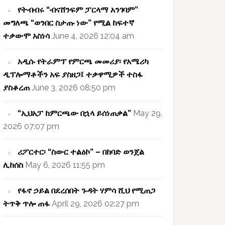
የትብብሩ “ብናሸንፍም ፓርላማ አንገባም”
መግለጫ “ወንበር ስታጡ ነው” የሚል ከፍተኛ
ተቃውሞ አስነሳ
June 4, 2026 12:04 am
አዲሱ የትራምፕ የምርጫ መመሪያ፡ የአሜሪካ
ዲፕሎማቶችን አፍ ያስዘጋ፤ ተቃዋሚዎች ተስፋ
ያስቆረጠ
June 3, 2026 08:50 pm
“ኢህአፓ ከምርጫው በኋላ ይሰነጠቃል”
May 29,
2026 07:07 pm
ሪፖርተር፡ “ስውር ተልዕኮ” – በከባድ ወንጀል
ሊከሰስ
May 6, 2026 11:55 pm
የፋኖ ኃይል በደረሰበት ጉዳት ሃምሳ ሺህ የሚጠጋ
ትጥቅ ጥሎ ጠፋ
April 29, 2026 02:27 pm