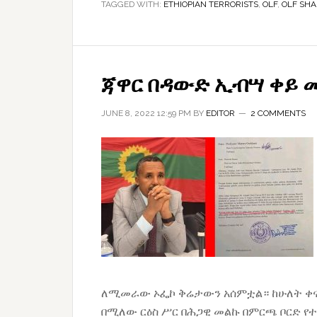
TAGGED WITH:
ETHIOPIAN TERRORISTS
እንዲካሄድ
,
OLF
,
OLF SH
መጠየቁ
ለሰላም
ንግግሩ
ጃዋር በዳውድ ኢብሣ ቀይ 
ዕንቅፋት
ሆነ
JUNE 8, 2022 12:59 PM
BY
EDITOR
2 COMMENTS
ለሚመራው ኦፌኮ ቅሬታውን አሰምቷል። ከሁለት ቀና
በሚለው ርዕስ ሥር በሕጋዊ መልኩ በምርጫ ቦርድ የተ