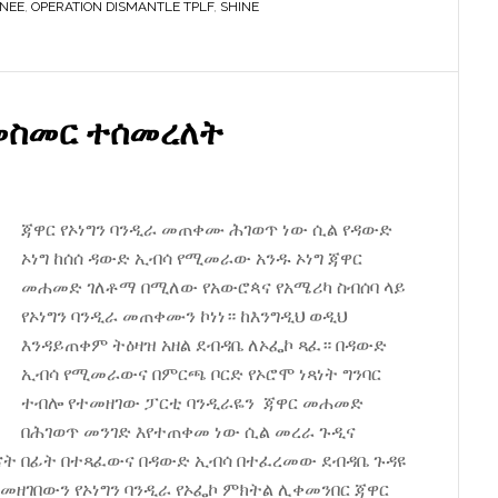
ANEE
,
OPERATION DISMANTLE TPLF
,
SHINE
መስመር ተሰመረለት
ጃዋር የኦነግን ባንዲራ መጠቀሙ ሕገወጥ ነው ሲል የዳውድ
ኦነግ ከሰሰ ዳውድ ኢብሳ የሚመራው አንዱ ኦነግ ጃዋር
መሐመድ ገለቶማ በሚለው የአውሮጳና የአሜሪካ ስብሰባ ላይ
የኦነግን ባንዲራ መጠቀሙን ኮነነ። ከእንግዲህ ወዲህ
እንዳይጠቀም ትዕዛዝ አዘል ደብዳቤ ለኦፌኮ ጻፈ። በዳውድ
ኢብሳ የሚመራውና በምርጫ ቦርድ የኦሮሞ ነጻነት ግንባር
ተብሎ የተመዘገው ፓርቲ ባንዲራዬን ጃዋር መሐመድ
በሕገወጥ መንገድ እየተጠቀመ ነው ሲል መረራ ጉዲና
ት በፊት በተጻፈውና በዳውድ ኢብሳ በተፈረመው ደብዳቤ ጉዳዩ
መዘገበውን የኦነግን ባንዲራ የኦፌኮ ምክትል ሊቀመንበር ጃዋር