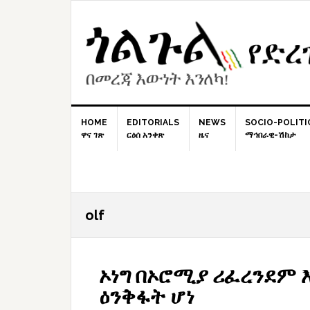
Skip
Skip
Skip
to
to
to
primary
content
primary
navigation
sidebar
HOME
EDITORIALS
NEWS
SOCIO-POLITI
ዋና ገጽ
ርዕሰ አንቀጽ
ዜና
ማኅበራዊ-ሽከታ
olf
ኦነግ በኦሮሚያ ሪፈረንደም 
ዕንቅፋት ሆነ