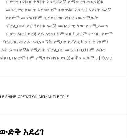
ቡድንን በሽብርተኝነት እንዲፈረጁ ለማድረግ መዘጋጀቱ
መሰረታዊ ለውጥ አያመጣም ብለዋል፡፡ እንዲህ አይነት ፍረጃ
የቀድሞ መንግስትም ሲያደርገው የነበረ ነዉ የሚሉት
ፕሮፌሰሩ፣ ይህ ዓይነቱ ፍረጃ መሰረታዊ ለውጥ የሚያመጣ
ቢሆን እዚህ ደረጃ ላይ አንደርስም ነበር፤ ይህም ተግባር ቀድሞ
 ፕሮፌሰር መረራ ጉዲና፡፡ “ሸኔ የሚባል የፖለቲካ ፓርቲ የለም፣
ራት ይመስለኛል የሚሉት ፕሮፌሰር መረራ በዚህ ስም ራሱን
 አካባቢ በኦሮሞ ስም የሚንቀሳቀሱ ድርጅቶችን ኢላማ …
[Read
LF SHINE
,
OPERATION DISMANTLE TPLF
 ውድቅ አደረገ