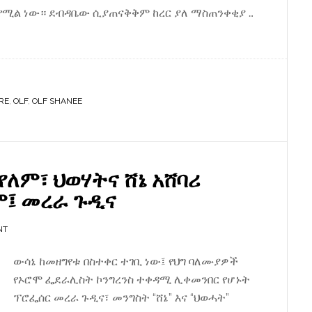
ል ነው። ደብዳቤው ሲያጠናቅቅም ከረር ያለ ማስጠንቀቂያ …
RE
,
OLF
,
OLF SHANEE
የለም፣ ህወሃትና ሸኔ አሸባሪ
፤ መረራ ጉዲና
NT
ውሳኔ ከመዘግየቱ በስተቀር ተገቢ ነው፤ የህግ ባለሙያዎች
የኦሮሞ ፌደራሊስት ኮንግረንስ ተቀዳሚ ሊቀመንበር የሆኑት
ፕሮፌሰር መረራ ጉዲና፣ መንግስት “ሸኔ” እና “ህወሓት”