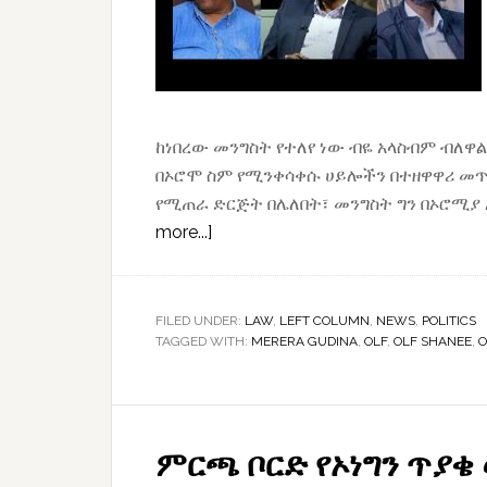
ከነበረው መንግስት የተለየ ነው ብዬ አላስብም ብለዋል
በኦሮሞ ስም የሚንቀሳቀሱ ሀይሎችን በተዘዋዋሪ መጥ
የሚጠራ ድርጅት በሌለበት፣ መንግስት ግን በኦሮሚያ
about
more...]
ሸኔ
የሚባል
የፖለቲካ
FILED UNDER:
LAW
,
LEFT COLUMN
,
NEWS
,
POLITICS
TAGGED WITH:
ፓርቲ
MERERA GUDINA
,
OLF
,
OLF SHANEE
,
O
የለም፣
ህወሃትና
ሸኔ
ምርጫ ቦርድ የኦነግን ጥያቄ
አሸባሪ
መባላቸው