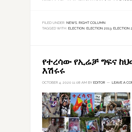
FILED UNDER:
NEWS
,
RIGHT COLUMN
TAGGED WITH:
ELECTION
,
ELECTION 2013
,
ELECTION 
የተረሳው የኢሬቻ ግፍና ከህ
እሽሩሩ
OCTOBER 4, 2020 11:08 AM
BY
EDITOR
LEAVE A C