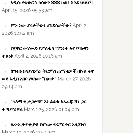
አዲሱ የቴድሮስ ካሳሁን 888 ኮድ፤ እንደ 666?!
April 15, 2026 05:53 am
ምኑ ነው ያሳቃችሁ፤ ያስደሰታችሁ?
April 2,
2026 10:52 am
የጀዋር መሃመድ የፖለቲካ ማንነት እና የባዕዳን
ተልዕኮ
April 2, 2026 10:16 am
ከግብፅ በዳያስፖራ ትርምስ ጠማቂዎች በኩል ፋኖ
ወደ አዲስ አበባ የላከው “ስጦታ”
March 27, 2026
09:14 am
“ሰላማዊ ታጋዮቹ” እነ ልደቱ ከአራጁ ሸኔ ጋር
ተጣምረዋል
March 25, 2026 01:04 pm
ጸረ-ኢትዮጵያዊ የሆነው የሪፖርተር አዘጋገብ
March 19, 2026 11:54 am