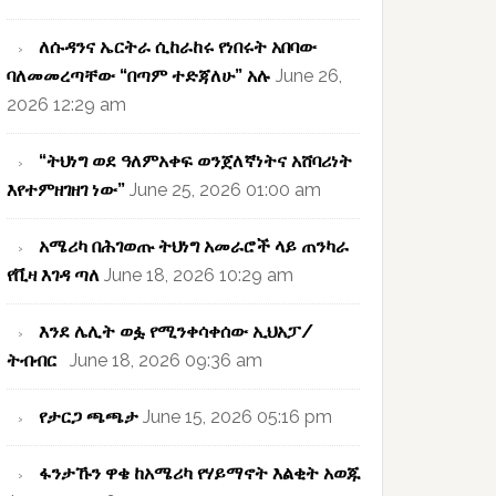
ለሱዳንና ኤርትራ ሲከራከሩ የነበሩት አበባው
ባለመመረጣቸው “በጣም ተድጃለሁ” አሉ
June 26,
2026 12:29 am
“ትህነግ ወደ ዓለምአቀፍ ወንጀለኛነትና አሸባሪነት
እየተምዘገዘገ ነው”
June 25, 2026 01:00 am
አሜሪካ በሕገወጡ ትህነግ አመራሮች ላይ ጠንካራ
የቪዛ እገዳ ጣለ
June 18, 2026 10:29 am
እንደ ሌሊት ወፏ የሚንቀሳቀሰው ኢህአፓ/
ትብብር
June 18, 2026 09:36 am
የታርጋ ጫጫታ
June 15, 2026 05:16 pm
ፋንታኹን ዋቄ ከአሜሪካ የሃይማኖት እልቂት አወጁ