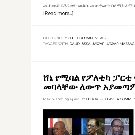
መሐመድ በሕገወጥ መልኩ መጠቀሙን ስለማስቆም የሚ
about
[Read more...]
ጃዋር
በዳውድ
ኢብሣ
FILED UNDER:
LEFT COLUMN
,
NEWS
TAGGED WITH:
DAUD IBSSA
ቀይ
,
JAWAR
,
JAWAR MASSAC
መስመር
ተሰመረለት
ሸኔ የሚባል የፖለቲካ ፓርቲ 
መባላቸው ለውጥ አያመጣም
MAY 6, 2021 09:14 AM
BY
EDITOR
LEAVE A COMME