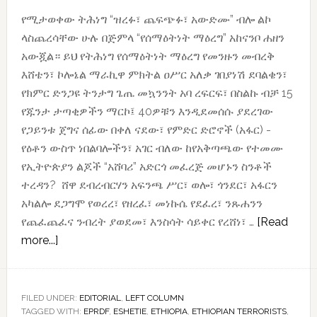
የሚታወቀው ትሕነግ “ዝረፉ፣ ጨፍጭፉ፣ አውድሙ” ብሎ ልኮ
ላስጨረሳቸው ሁሉ በጅምላ “የሰማዕትነት ማዕረግ” አከናንቦ ሐዘን
አውጇል። ይህ የትሕነግ የሰማዕትነት ማዕረግ የመንዙን መብረቅ
እሸቴን፣ ኮሎኔል ማራኪዋ ምክትል ዐሥር አለቃ ገበያነሽ ደባልቄን፣
የክምር ድንጋዩ ትንታግ ጌጤ መኳንንት አባ ረፍርፍ፣ በስልኩ ብቻ 15
የጁንታ ታጣቂዎችን ማርኮ፤ 40ዎቹን እንዲደመሰሱ ያደረገው
የጋይንቱ ጀግና ሰፊው በቀለ ናደው፣ የምድር ድሮኖች (አፋር) -
የዕቶን ውስጥ ነበልባሎችን፣ አገር ብለው ከየአቅጣጫው የተመሙ
የኢትዮጵያን ልጆች “አሸባሪ” አድርጎ መፈረጅ መሆኑን ስንቶች
ተረዳን? ሸዋ ደብረብርሃን አፍንጫ ሥር፣ ወሎ፣ ጎንደር፣ አፋርን
አካልሎ ደጋግሞ የወረረ፣ የዘረፈ፣ መነኩሴ የደፈረ፣ ንጹሐንን
የጨፈጨፈና ንብረት ያወደመ፣ እንስሳት ሳይቀር የረሸነ፣ …
[Read
about
more...]
እሸቴ
አሸባሪ፤
ቲዲኤፍ/
FILED UNDER:
EDITORIAL
,
LEFT COLUMN
TAGGED WITH:
ትሕነግ
EPRDF
,
ESHETIE
,
ETHIOPIA
,
ETHIOPIAN TERRORISTS
,