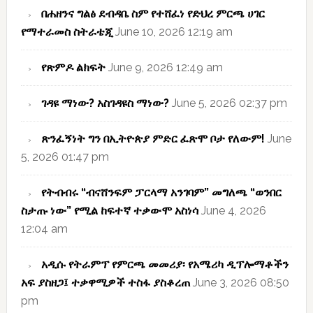
በሐዘንና ግልፅ ደብዳቤ ስም የተሸፈነ የድህረ ምርጫ ሀገር
የማተራመስ ስትራቴጂ
June 10, 2026 12:19 am
የጽምዶ ልክፍት
June 9, 2026 12:49 am
ገዳዩ ማነው? አስገዳዩስ ማነው?
June 5, 2026 02:37 pm
ጽንፈኝነት ግን በኢትዮጵያ ምድር ፈጽሞ ቦታ የለውም!
June
5, 2026 01:47 pm
የትብብሩ “ብናሸንፍም ፓርላማ አንገባም” መግለጫ “ወንበር
ስታጡ ነው” የሚል ከፍተኛ ተቃውሞ አስነሳ
June 4, 2026
12:04 am
አዲሱ የትራምፕ የምርጫ መመሪያ፡ የአሜሪካ ዲፕሎማቶችን
አፍ ያስዘጋ፤ ተቃዋሚዎች ተስፋ ያስቆረጠ
June 3, 2026 08:50
pm