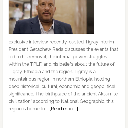
አይኖርህ
ነው
ጌታቸው
ረዳ
exclusive interview, recently-ousted Tigray Interim
President Getachew Reda discusses the events that
led to his removal, the internal power struggles
within the TPLF, and his beliefs about the future of
Tigray, Ethiopia and the region. Tigray is a
mountainous region in northern Ethiopia, holding
deep historical, cultural, economic and geopolitical
significance. The ‘birthplace of the ancient Aksumite
civilization,’ according to National Geographic, this
about
region is home to …
[Read more...]
“TPLF’s
belief