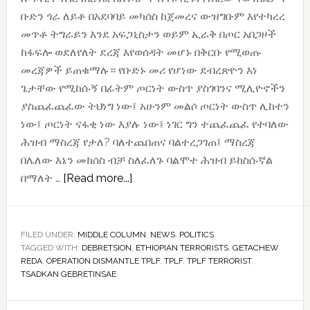
ቡድን ጎራ ለይቶ በአደባባይ መካሰስ ከጀመረና ውዝግቡም እየተካረረ
መጥቶ ትግራይን እንደ አፍጋኒስታን ወይም ኢራቅ በጦር አበጋዞች
ከፋፍሎ ወደለየለት ደረጃ እየወሰዳት መሆኑ በቅርቡ የሚወጡ
መረጃዎች ይጠቁማሉ። የቡድኑ መሪ የሆነው ደብረጽዮን እነ
ጌታቸው የሚከሱኝ በፊትም ጦርነት ውስጥ ያስገባንና ሚሊዮኖችን
ያስጨፈጨፈው ትህነግ ነው፤ አሁንም መልሶ ጦርነት ውስጥ ሊከተን
ነው፤ ጦርነት ናፋቂ ነው እያሉ ነው፤ ነገር ግን ተጨፈጨፈ የተባለው
ሕዝብ ማስረጃ የታለ? ባለተጨበጠና ባልተረጋገጠ፤ ማስረጃ
በሌለው እኔን መክሰስ ብቻ ስለፈለጉ ባልሞተ ሕዝብ ይከስሱኛል
about
በማለት …
[Read more...]
የትግራይ
አበጋዞች
ሽኩቻ
FILED UNDER:
MIDDLE COLUMN
,
NEWS
,
POLITICS
TAGGED WITH:
DEBRETSION
,
ETHIOPIAN TERRORISTS
,
GETACHEW
REDA
,
OPERATION DISMANTLE TPLF
,
TPLF
,
TPLF TERRORIST
,
TSADKAN GEBRETINSAE