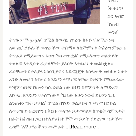
ግንባር
(ትሕነግ)
ጋር አብሮ
"የጠብ
መንጃ
ትግሉን ማጧጧፍ" በሚል ከውሳኔ የደረሱ ክፋይ የ"አማራ ነጻ
አውጪ" ኃይሎች መኖራቸው ተሰማ። ለስምምነቱ ትሕነግ ምዕራብ
ትግራይ የሚለውንና አሁን "ነጻ ወጥቷል" የሚባለውን ወልቃይት
ተላልፎ እንዲሰጥ ፈቃደኝነት ያለበት እንደሆነ ተመልክቷል።
ራሳቸውን በተለያዩ አካባቢያዊና አደረጃጀት ከሰየሙት መካከል አሁን
አንድ ለመሆን እየሠሩ እንደሆነ የሚነገርላቸው በዝናቡ የሚመራው
የጎጃም ዕዝና የዘመነ ካሴ ኃይል ነው ይህን ስምምነት ለማድረግ
እየሠራ እንደሆነ የተሰማው። “ጊዜው አሁን ነው፤ ይህንን ጊዜ
ልንጠቀምበት ይገባል” በሚል በገሃድ ወልቃይትን ዳግም በኃይል
ለመያዝ ደብረጽዮን በቅርቡ መናገሩ ይታወሳል። ከጥቂት ሳምንታት
በፊት ከሕዝብ ጋር በተለያዩ ከተሞች ውይይት ያደረገው ጌታቸው
about
ረዳም “እኛ ሥራችንን መሥራት …
[Read more...]
ከትሕነግ