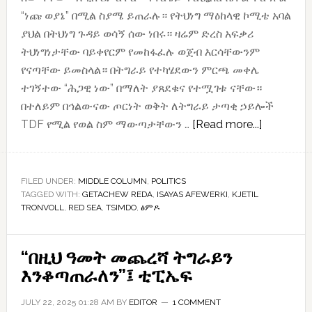
“ነጩ ወያኔ” በሚል ስያሜ ይጠራሉ። የትህነግ ማዕከላዊ ኮሚቴ አባል
ያህል በትህነግ ጉዳይ ወሳኝ ሰው ነበሩ። ዛሬም ድረስ አፍቃሪ
ትህነግነታቸው ባይቀየርም የመከፋፈሉ ወጀብ እርሳቸውንም
የናጣቸው ይመስላል። በትግራይ የተካሄደውን ምርጫ መቀሌ
ተገኝተው “ሕጋዊ ነው” በማለት ያጸደቁና የተሟገቱ ናቸው።
በተለይም በኅልውናው ጦርነት ወቅት ለትግራይ ታጣቂ ኃይሎች
about
TDF የሚል የወል ስም ማውጣታቸውን …
[Read more...]
“የኢሳያስ
አፈወርቂ
ውድቀት
FILED UNDER:
MIDDLE COLUMN
,
POLITICS
TAGGED WITH:
GETACHEW REDA
,
ISAYAS AFEWERKI
,
KJETIL
አይቀሬ
TRONVOLL
,
RED SEA
,
TSIMDO
,
ፅምዶ
ነው
…
“ፅምዶ”
“በዚህ ዓመት መጨረሻ ትግራይን
ራዕይ
እንቆጣጠራለን”፤ ቲፒኤፍ
ዓልባ”
JULY 22, 2025 01:28 AM
BY
EDITOR
1 COMMENT
ነው