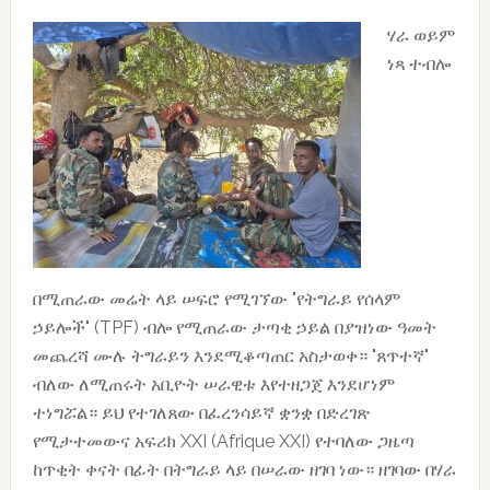
–
ሃራ ወይም
ሼትል
ነጻ ተብሎ
ትሮንቮል
በሚጠራው መሬት ላይ ሠፍሮ የሚገኘው "የትግራይ የሰላም
ኃይሎች" (TPF) ብሎ የሚጠራው ታጣቂ ኃይል በያዝነው ዓመት
መጨረሻ ሙሉ ትግራይን እንደሚቆጣጠር አስታወቀ። "ጸጥተኛ"
ብለው ለሚጠሩት አቢዮት ሠራዊቱ እየተዘጋጀ እንደሆነም
ተነግሯል። ይህ የተገለጸው በፈረንሳይኛ ቋንቋ በድረገጽ
የሚታተመውና አፍሪክ XXI (Afrique XXI) የተባለው ጋዜጣ
ከጥቂት ቀናት በፊት በትግራይ ላይ በሠራው ዘገባ ነው። ዘገባው በሃራ