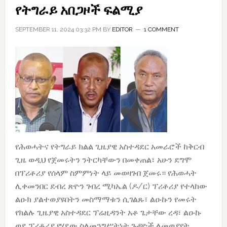
የትግራይ አበጋዞች ፍልሚያ
SEPTEMBER 11, 2024 03:32 PM
BY
EDITOR
1 COMMENT
የሕወሓትና የትግራይ ክልል ጊዜያዊ አስተዳደር አመራሮች ከቅርብ
ጊዜ ወዲህ የጀመሩትን ንትርካቸውን በመቀጠል፣ አሁን ደግሞ
በፕሪቶሪያ የሰላም ስምምነት ላይ መወዛገብ ጀመሩ። የሕወሓት
ሊቀመንበር ደብረ ጽዮን ገብረ ሚካኤል (ዶ/ር) ፕሪቶሪያ የተላከው
ልዑክ ያልተወያዩበትን መስማማቱን ሲገልጹ፣ ልዑኩን የመሩት
የክልሉ ጊዜያዊ አስተዳደር ፕሬዚዳንት አቶ ጌታቸው ረዳ፣ ልዑኩ
ወደ ፕሪቶሪያ የሄደው ስለመንግሥትነት ጉዳዮች ለመወያየት