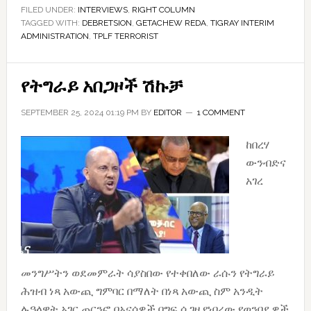
in
FILED UNDER:
INTERVIEWS
,
RIGHT COLUMN
TAGGED WITH:
DEBRETSION
,
GETACHEW REDA
a
,
TIGRAY INTERIM
ADMINISTRATION
,
TPLF TERRORIST
strong
federal
government
የትግራይ አበጋዞች ሽኩቻ
was
SEPTEMBER 25, 2024 01:19 PM
BY
EDITOR
1 COMMENT
always
tied
ከበረሃ
to
ውንብድና
its
አገረ
own
dominance
in
Addis
Ababa”
መንግሥትን ወደመምራት ሳያስበው የተቀበለው ራሱን የትግራይ
ሕዝብ ነጻ አውጪ ግምባር በማለት በነጻ አውጪ ስም አንዲት
ሉዓላዊት አገር ጠርንፎ በአናሳዎች በግፍ ሲገዛ የነበረው የወንበዴዎች