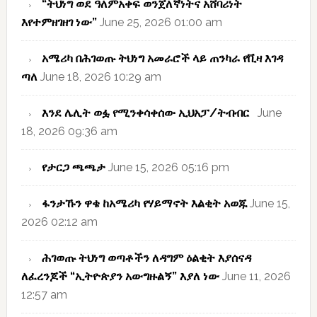
“ትህነግ ወደ ዓለምአቀፍ ወንጀለኛነትና አሸባሪነት
እየተምዘገዘገ ነው”
June 25, 2026 01:00 am
አሜሪካ በሕገወጡ ትህነግ አመራሮች ላይ ጠንካራ የቪዛ እገዳ
ጣለ
June 18, 2026 10:29 am
እንደ ሌሊት ወፏ የሚንቀሳቀሰው ኢህአፓ/ትብብር
June
18, 2026 09:36 am
የታርጋ ጫጫታ
June 15, 2026 05:16 pm
ፋንታኹን ዋቄ ከአሜሪካ የሃይማኖት እልቂት አወጁ
June 15,
2026 02:12 am
ሕገወጡ ትህነግ ወጣቶችን ለዳግም ዕልቂት እያሰናዳ
ለፈረንጆች “ኢትዮጵያን አውግዙልኝ” እያለ ነው
June 11, 2026
12:57 am