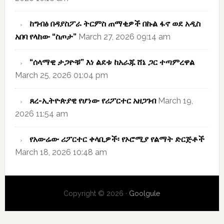
ከግብፅ በዳያስፖራ ትርምስ ጠማቂዎች በኩል ፋኖ ወደ አዲስ
አበባ የላከው “ስጦታ”
March 27, 2026 09:14 am
“ሰላማዊ ታጋዮቹ” እነ ልደቱ ከአራጁ ሸኔ ጋር ተጣምረዋል
March 25, 2026 01:04 pm
ጸረ-ኢትዮጵያዊ የሆነው የሪፖርተር አዘጋገብ
March 19,
2026 11:54 am
የአውሬው ሪፖርተር ቀላቢዎች፡ የኦሮሚያ የልማት ድርጅቶች
March 18, 2026 10:48 am
Copyright © 2026 ·
Goolgule