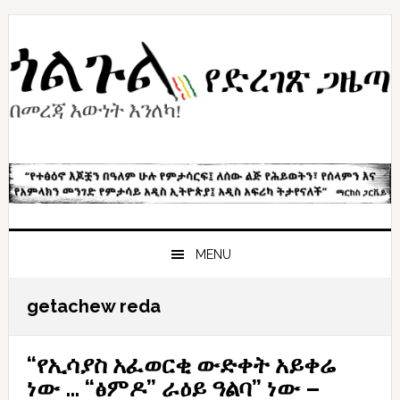
Skip
Skip
Skip
to
to
to
primary
content
primary
navigation
sidebar
MENU
getachew reda
“የኢሳያስ አፈወርቂ ውድቀት አይቀሬ
ነው … “ፅምዶ” ራዕይ ዓልባ” ነው –