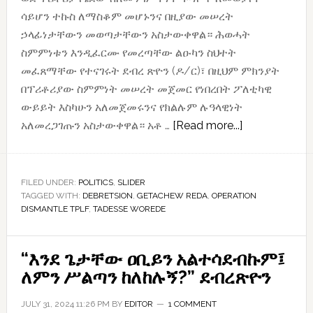
ሳይሆን ተኩስ ለማስቆም መሆኑንና በዚያው መሠረት
ኃላፊነታቸውን መወጣታቸውን አስታውቀዋል። ሕወሓት
ስምምነቱን እንዲፈርሙ የመረጣቸው ልዑካን ስህተት
መፈጸማቸው የተናገሩት ደብረ ጽዮን (ዶ/ር)፣ በዚህም ምክንያት
በፕሪቶሪያው ስምምነት መሠረት መጀመር የነበረበት ፖለቲካዊ
ውይይት እስካሁን አለመጀመሩንና የክልሉም ሉዓላዊነት
about
አለመረጋገጡን አስታውቀዋል። አቶ …
[Read more...]
የትግራይ
አበጋዞች
ፍልሚያ
FILED UNDER:
POLITICS
,
SLIDER
TAGGED WITH:
DEBRETSION
,
GETACHEW REDA
,
OPERATION
DISMANTLE TPLF
,
TADESSE WOREDE
“እንደ ጌታቸው ዐቢይን አልተሳደብኩም፤
ለምን ሥልጣን ከለከሉኝ?” ደብረጽዮን
JULY 31, 2024 11:26 PM
BY
EDITOR
1 COMMENT