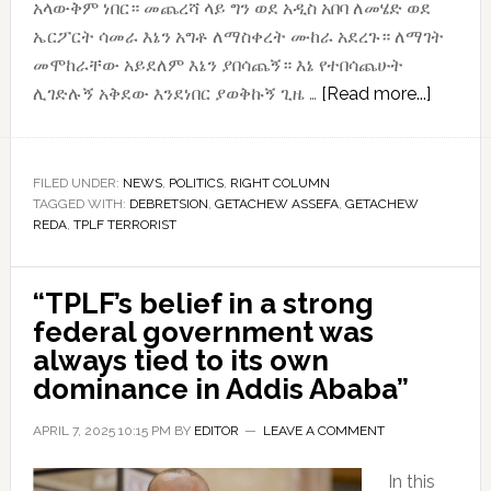
አላውቅም ነበር። መጨረሻ ላይ ግን ወደ አዲስ አበባ ለመሄድ ወደ
ኤርፖርት ሳመራ እኔን አግቶ ለማስቀረት ሙከራ አደረጉ። ለማገት
መሞከራቸው አይደለም እኔን ያበሳጨኝ። እኔ የተበሳጨሁት
about
ሊገድሉኝ አቅደው እንደነበር ያወቅኩኝ ጊዜ …
[Read more...]
“ኦሮሚያ
ላይ
ወይም
FILED UNDER:
NEWS
,
POLITICS
,
RIGHT COLUMN
TAGGED WITH:
DEBRETSION
,
GETACHEW ASSEFA
,
GETACHEW
ሌላ
REDA
,
TPLF TERRORIST
ቦታ
ላይ
ስታደርገ
“TPLF’s belief in a strong
ከነበረ
federal government was
ትግራይ
always tied to its own
ወስጥም
dominance in Addis Ababa”
የማታደር
APRIL 7, 2025 10:15 PM
BY
EDITOR
LEAVE A COMMENT
ምንም
ምክንያት
In this