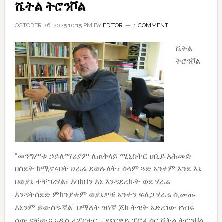
ሼትል ትሮንቮል
OCTOBER 26, 2025 10:15 PM
BY
EDITOR
1 COMMENT
ሼትል
ትሮንቮል
“መንግሥቱ ኃይለማሪያም ለጠቅላይ ሚኒስትር ዐቢይ አሕመድ
በስደት ክሚኖሩበት ሀራሬ ደወሉለት፣ ሰላም ጓድ አንተም እንደ እኔ
በወያኔ ተቸግረሃል፣ እባክህን እኔ እንዳደረኩት ወደ ሃራሬ
እንዳትሰደድ ምክንያቱም ወያኔዎቹ አንተን ፍለጋ ሃራሬ ሲመጡ
እኔንም ይውስዱኛል” በማለት ዝነኛ ጆክ ትዊት አድረገው የነበሩ
ሰው ናቸው። አዲስ ሪፖርተር – የኖርዌይ ፕሮፌሰር ሼትል ትሮንቮል