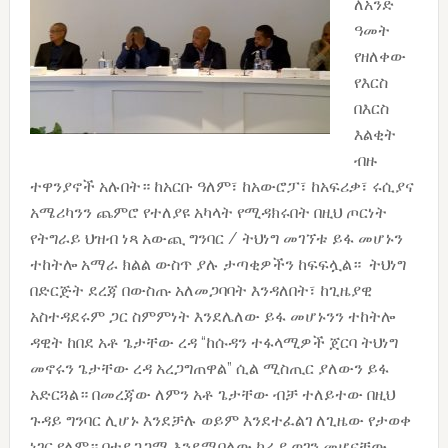
ለአንድ
ዓመት
የዘለቀው
የእርስ
በእርስ
እልቂት
ብዙ
ተዋንያኖች አሉበት። ከአርቡ ዓለም፣ ከአውሮፓ፣ ከአፍሪቃ፣ ሩሲያና
አሜሪካንን ጨምሮ የተለያዩ አካላት የሚዳክሩበት በዚህ ጦርነት
የትግራይ ህዝብ ነጻ አውጪ ግንባር / ትህነግ መገኘቱ ይፋ መሆኑን
ተከትሎ አማራ ክልል ውስጥ ያሉ ታጣቂዎችን ከፍፍሏል። ትህነግ
በድርጅት ደረጃ በውስጡ አለመጋባባት እንዳለበት፣ ከጊዜያዊ
አስተዳደሩም ጋር ስምምነት እንደሌለው ይፋ መሆኑንን ተከትሎ
ዳዊት ከበደ አቶ ጌታቸው ረዳ “ከሱዳን ተፋላሚዎች ጀርባ ትህነግ
መኖሩን ጌታቸው ረዳ አረጋግጠዋል” ሲል ሚስጢር ያለውን ይፋ
አድርጓል። በመረጃው ለምን አቶ ጌታቸው ብቻ ተለይተው በዚህ
ጉዳይ ግንባር ሊሆኑ እንደቻሉ ወይም እንደተፈልገ ለጊዜው የታወቀ
ነገር የለም። በተደጋጋሚ እንደሚባለው ከራያ ወገን መሆናቸው