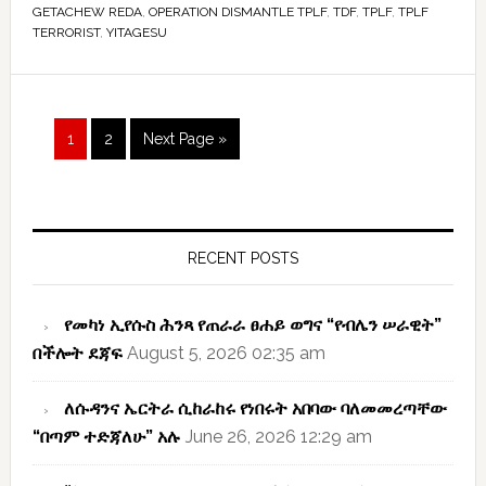
GETACHEW REDA
,
OPERATION DISMANTLE TPLF
,
TDF
,
TPLF
,
TPLF
“ሰማዕት”
TERRORIST
,
YITAGESU
–
የዘመናችን
ጉድ!
Page
Page
1
2
Next Page »
Primary
Sidebar
RECENT POSTS
የመካነ ኢየሱስ ሕንጻ የጠራራ ፀሐይ ወግና “የብሌን ሠራዊት”
በችሎት ደጃፍ
August 5, 2026 02:35 am
ለሱዳንና ኤርትራ ሲከራከሩ የነበሩት አበባው ባለመመረጣቸው
“በጣም ተድጃለሁ” አሉ
June 26, 2026 12:29 am