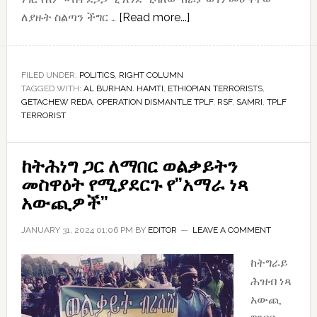
about
ለያዙት ስልጣን ችግር …
[Read more...]
“ከሱዳን
ተፋላሚዎች
ጀርባ
FILED UNDER:
POLITICS
,
RIGHT COLUMN
TAGGED WITH:
AL BURHAN. HAMTI
,
ETHIOPIAN TERRORISTS
ትህነግ
,
GETACHEW REDA
,
OPERATION DISMANTLE TPLF
,
RSF
,
SAMRI
,
TPLF
መኖሩን
TERRORIST
ጌታቸው
ረዳ
ከትሕነግ ጋር ለማበር ወልቃይትን
አረጋግጠዋል”፤
መስዋዕት የሚያደርጉ የ”አማራ ነጻ
የሚለው
አውጪዎች”
ዜና
የአማራ
JANUARY 31, 2024 01:06 PM
BY
EDITOR
LEAVE A COMMENT
ፖለቲካን
ቀየረ
ከትግራይ
ሕዝብ ነጻ
አውጪ