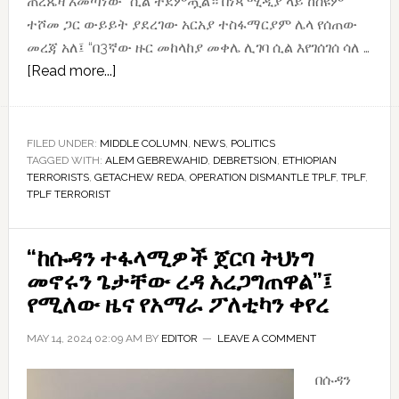
ጠረጴዛ አመጣነው” ሲል ተደምጧል። በነጻ ሚዲያ ላይ ከስዩም
ተሾመ ጋር ውይይት ያደረገው አርአያ ተስፋማርያም ሌላ የሰጠው
መረጃ አለ፤ “በ3ኛው ዙር መከላከያ መቀሌ ሊገባ ሲል እየገሰገሰ ሳለ …
about
[Read more...]
“እንደ
ጌታቸው
ዐቢይን
FILED UNDER:
MIDDLE COLUMN
,
NEWS
,
POLITICS
TAGGED WITH:
ALEM GEBREWAHID
አልተሳደብኩም፤
,
DEBRETSION
,
ETHIOPIAN
TERRORISTS
,
GETACHEW REDA
,
OPERATION DISMANTLE TPLF
,
TPLF
,
ለምን
TPLF TERRORIST
ሥልጣን
ከለከሉኝ?”
“ከሱዳን ተፋላሚዎች ጀርባ ትህነግ
ደብረጽዮን
መኖሩን ጌታቸው ረዳ አረጋግጠዋል”፤
የሚለው ዜና የአማራ ፖለቲካን ቀየረ
MAY 14, 2024 02:09 AM
BY
EDITOR
LEAVE A COMMENT
በሱዳን