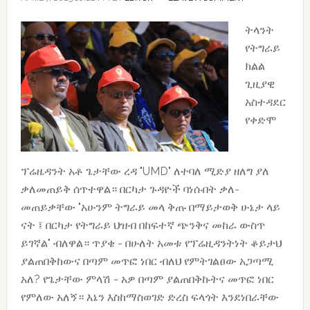
ትላንት
የትግራይ
ክልል
ጊዚያዊ
አስተዳደር
የቀድሞ
ፕሬዜዳንት አቶ ጌታቸው ረዳ "UMD" ለተባለ ሚድያ ዘለግ ያለ
ቃለመጠይቅ ሰጥተዋል። በርካታ ጉዳዮች ባነሱበት ቃለ-
መጠይቃቸው "አሁንም ትግራይ መላ ቅጡ በማይታወቅ ሁኔታ ላይ
ናት ፤ በርካታ የትግራይ ህዝብ በከፍተኛ ጭንቅና መከራ ውስጥ
ይገኛል" ብለዋል። ጥያቄ - በሁለት አመቱ የፕሬዚዳንትነት ቆይታህ
ያልጠበቅከውና በጣም መጥፎ ነበር ብለህ የምትገልፀው አጋጣሚ
አለ? የጌታቸው ምላሽ - አዎ በጣም ያልጠበቅኩትና መጥፎ ነበር
የምለው አለኝ። እኔን እስከማስወገድ ድረስ ፍላጎት እንደነበራቸው