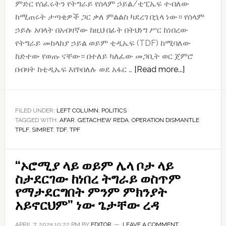
ምድር የሰፈሩትን የትግራይ የሰላም ኃይል/ቲፒኤፍ ተብለው
ከሚጠሩት ታጣቂዎች ጋር ቃለ ምልልስ ካደረገ በኋላ ነው። የሰላም
ኃይሉ አባላት በአብዛኛው ከዚህ በፊት በትህነግ ሥር ከነበረው
የትግራይ መከላከያ ኃይል ወይም ቲዲኤፍ (TDF) ከሚባለው
ከድተው የወጡ ናቸው። በተለይ ካለፈው መጋቢት ወር ጀምሮ
about
በብዛት ከቲዲኤፍ እየኮበለሉ ወደ አፋር …
[Read more...]
“በዚህ
ዓመት
መጨረሻ
FILED UNDER:
LEFT COLUMN
,
POLITICS
TAGGED WITH:
AFAR
,
GETACHEW REDA
,
OPERATION DISMANTLE
ትግራይን
TPLF
,
SIMRET
,
TDF
,
TPF
እንቆጣጠራለን
ቲፒኤፍ
“ኦሮሚያ ላይ ወይም ሌላ ቦታ ላይ
ስታደርገው ከነበረ ትግራይ ወስጥም
የማታደርግበት ምንም ምክንያት
አይኖርህም” ነው ጌታቸው ረዳ
APRIL 7, 2025 10:22 PM
BY
EDITOR
LEAVE A COMMENT