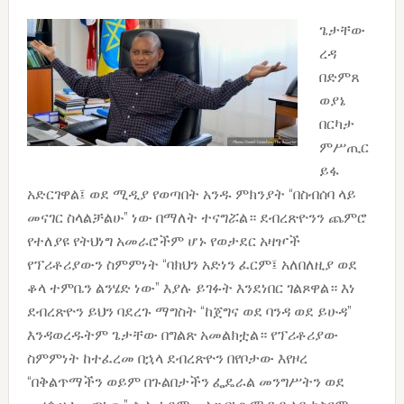
ጌታቸው
ረዳ
በድምጸ
ወያኔ
በርካታ
ምሥጢር
ይፋ
አድርገዋል፤ ወደ ሚዲያ የወጣበት አንዱ ምክንያት “በስብሰባ ላይ
መናገር ስላልቻልሁ” ነው በማለት ተናግሯል። ደብረጽዮንን ጨምሮ
የተለያዩ የትህነግ አመራሮችም ሆኑ የወታደር አዛዦች
የፕሪቶሪያውን ስምምነት “ባክህን አድነን ፈርም፤ አለበለዚያ ወደ
ቆላ ተምቤን ልንሄድ ነው” እያሉ ይገፉት እንደነበር ገልጾዋል። እነ
ደብረጽዮን ይህን ባደረጉ ማግስት “ከጀግና ወደ ባንዳ ወደ ይሁዳ”
እንዳወረዱትም ጌታቸው በግልጽ አመልክቷል። የፕሪቶሪያው
ስምምነት ከተፈረመ በኋላ ደብረጽዮን በየቦታው እየዞረ
“በቅልጥማችን ወይም በጉልበታችን ፌዴራል መንግሥትን ወደ