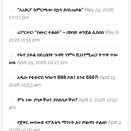
“ኢህአፓ ከምርጫው በኋላ ይሰነጠቃል”
May 29, 2026
07:07 pm
ሪፖርተር፡ “ስውር ተልዕኮ” – በከባድ ወንጀል ሊከሰስ
May 6,
2026 11:55 pm
የፋኖ ኃይል በደረሰበት ጉዳት ሃምሳ ሺህ የሚጠጋ ትጥቅ ጥሎ
ጠፋ
April 29, 2026 02:27 pm
አዲሱ የቴድሮስ ካሳሁን 888 ኮድ፤ እንደ 666?!
April 15,
2026 05:53 am
ምኑ ነው ያሳቃችሁ፤ ያስደሰታችሁ?
April 2, 2026 10:52
am
የጀዋር መሃመድ የፖለቲካ ማንነት እና የባዕዳን ተልዕኮ
April 2,
2026 10:16 am