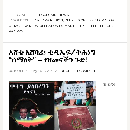
ጋር
ለማበር
FILED UNDER:
LEFT COLUMN
,
NEWS
TAGGED WITH:
AMHARA REGION
,
DEBRETSION
,
ESKINDER NEGA
ወልቃይትን
,
GETACHEW REDA
,
OPERATION DISMANTLE TPLF
,
TPLF TERRORIST
,
መስዋዕት
WOLKAYIT
የሚያደርጉ
የ”አማራ
እሸቴ አሸባሪ፤ ቲዲኤፍ/ትሕነግ
ነጻ
“ሰማዕት” – የዘመናችን ጉድ!
አውጪዎች”
OCTOBER 7, 2023 06:47 AM
BY
EDITOR
1 COMMENT
በክህደት