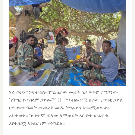
ሃራ ወይም ነጻ ተብሎ በሚጠራው መሬት ላይ ሠፍሮ የሚገኘው
“የትግራይ የሰላም ኃይሎች” (TPF) ብሎ የሚጠራው ታጣቂ ኃይል
በያዝነው ዓመት መጨረሻ ሙሉ ትግራይን እንደሚቆጣጠር
አስታወቀ። “ጸጥተኛ” ብለው ለሚጠሩት አቢዮት ሠራዊቱ
እየተዘጋጀ እንደሆነም ተነግሯል።