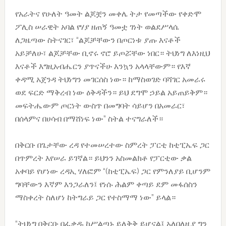
የአራትና የሁለት ዓመት ልጆቿን መቀሌ ትታ የመጣችው የቀድሞ
ፖሊስ ሠራዊት አባል የሃያ ዘጠኝ ዓመቷ ገነት ወልደሥላሴ
ለጋዜጣው ስትናገር፣ “ልጆቻቸውን በጦርነቱ ያጡ እናቶች
አይቻለሁ፣ ልጆቻቸው ቢኖሩ ኖሮ ይጦሯቸው ነበር። ትህነግ ለእነዚህ
እናቶች እግዚአብሔርን ያጥናችሁ እንኳን አላላቸውም። የእኛ
ቀዳሚ አጀንዳ ትህነግን መገርሰስ ነው። ከማስወገድ ባሻገር አመራሩ
ወደ ፍርድ ማቅረብ ነው ዕቅዳችን። ይህ ደግሞ ኃይል አይጠይቅም።
መፍትሔውም ጦርነት ውስጥ በመግባት ሳይሆን በአመራር፣
በሰላምና በሀሳብ በማሸነፍ ነው” ስትል ተናግራለች።
በቅርቡ በጌታቸው ረዳ የተመሠረተው ስምረት ፓርቲ ከቲፒኤፍ ጋር
በጥምረት እየሠራ ይገኛል። ይህንን አስመልክቶ የፓርቲው ቃል
አቀባይ የሆነው ረዳኢ ሃለፎም “(ከቲፒኤፍ) ጋር የምንለያይ ቢሆንም
ግባቸውን እኛም እንጋራለን፤ የነሱ ሕልም ቀጣይ ደም መፋሰስን
ማስቀረት ስለሆነ ከትግራይ ጋር የተስማማ ነው” ይላል።
“ትህነግ በቅርቡ በፈቃዱ ከሥልጣኑ ይለቅቅ ይሆናል፤ አለበለዚያ ግን