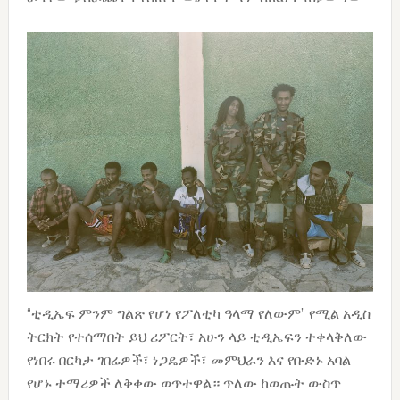
“ቲዲኤፍ ምንም ግልጽ የሆነ የፖለቲካ ዓላማ የለውም” የሚል አዲስ
ትርክት የተሰማበት ይህ ሪፖርት፣ አሁን ላይ ቲዲኤፍን ተቀላቅለው
የነበሩ በርካታ ገበሬዎች፣ ነጋዴዎች፣ መምህራን እና የቡድኑ አባል
የሆኑ ተማሪዎች ለቅቀው ወጥተዋል። ጥለው ከወጡት ውስጥ