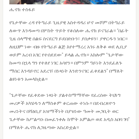
ሔኖክ ተስፋይ
የጌታቸው ረዳ የትግራይ ጊዜያዊ አስተዳዳሪ ሆኖ መሾም በትግራይ
ለውጥ እንዳመጣ በሦስት ጥይት የቆሰለው ሔኖክ ይናገራል። “በፊት
ጊዜ ሰላማዊ ሰልፍ ስናደርግ ይደበድቡን፣ ያሰቃዩን፣ ያዋርዱን ነበር።
ለዚህም ነው ብዙ የትግራይ ልጅ እየተማረረ አገሩ ለቅቆ ወደ ሊቢያ
ወይም አረብ አገር የተሰደደው” ይላል ሔኖክ። አክሎም “ጌታቸው
ከመጣ በኋላ ግን የተለየ ነገር አሳየን። በምንም ዓይነት እንደፈለጉ
ማሰር እንዳይኖር አደረገ፤ በነጻነት እንድንናገር ፈቀደልን” በማለት
ልዩነቱን አመላክቷል።
“ጌታቸው የፈቀደው ነጻነት ያልተስማማቸው የፈረሰው ትህነግ
መሪዎች አካሄዱን ለማስቆም ቆርጠው ተነሱ። በደብረጽዮን
መሪነትና በሻዕቢያ አዝማችነት በያዝነው ዓመት መጋቢት ወር
ጌታቸው ከሥልጣኑ በመፈንቀሉ ከሞት አምልጦ ወደ አዲስ አበባ ገባ”
በማለት ሔኖክ ለጋዜጣው አስረድቷል።