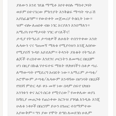
ያለውን እንደ ገደል ማሚቶ እየተቀበሉ ማስተጋባት
ወይም በተናገረው ምክንያት እንቅልፍ ማጣት ጭራሽ
አያስፈልግም። የውድቀት መጀመሪያ ትዕቢት ነው።
ዝም ብሎ ለጠበቀ ብዙ ነገር እናያለን እንሰማለን።
አሜሪካ የተማታባት ሃገር ሆናለችና!
ታዲያ የትግራይ ታጣቂዎች ለሁለት ተሰንጥቀው አንድ
ሌላውን ናና ግጠመኝ ማለቱ የሚያሳዝን እንጂ እሰየው
የሚያሰኝ ጉዳይ አይደለም። ትላንት ያለቁት የትግራይ
ልጆች ተረስተው እንደገና ጦርነትን ለመጫር በዚህም
ሆነ በዚያ በኩል ሃተፍተፍ ማለት የህዝባችን ሰቆቃ ጣራ
ለማውጣት የሚደረግ እብደት ነው። አማራም ታጣቂ/
ኦሮሞውም ታጣቂ/ሌላውም እንዳሻው በሆነባት በዚህች
የሃበሻ ምድር ላይ ቀኑ መቸ ነው ሰላም ሰፍኖ ህዝቡ
አንገቱን ቀና አርጎ ሰርቶ የሚኖረው? የመቀሌው ወያኔ
ከሻቢያ መጠጋቱ የጨነቀው እርጉዝ ያገባል እንዲሉ እንጂ
ሁለቱ ነቀዞች በበረሃም ይሁን በገጠር ተስማምተው
አያውቅም። ግን ያው የሞት ድግስ ለመደገስ ሁሌም