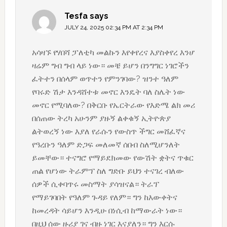
Tesfa
says
JULY 24, 2025 02:34 PM AT 2:34 PM
አሳዛኙ የሃበሻ ፓለቲካ መልኩን እየቀየረና እያስቀየረ እንሆ
ዛሬም ግብ ግብ ላይ ነው። መቼ ይሆን በንግግር ነገሮችን
ፈትተን በሰላም ወጥተን የምንገባው? ዝንተ ዓለም
የባሩድ ሽታ እንዳሸተቱ መኖር እንዴት ባለ ስሌት ነው
መኖር የሚባለው? በቅርቡ የኤርትራው የእድሜ ልክ መሪ
በሰጠው ትረካ አሁንም ያዙኝ ልቀቁኝ ኢትዮጵያ
ልትወረኝ ነው እያለ የራሱን የውስጥ ችግር መሸፈኛና
የዓረቡን ዓለም ድጋፍ መለመኛ ሰበብ ስለሚሆንለት
ይመቸው። ተናግሮ የማይደክመው የውሽት ቋትና ጥቁር
ጠል የሆነው ትራምፕ ስለ ግድቡ ይህን ተናገረ ብለው
ሰዎች ሲቀባጥሩ መስማት ያሳዝናል። ትራፕ
የማይገባበት የዓለም ጉዳይ የለም። ግን ከእውቀትና
ከመረዳት ሳይሆን እንዲሁ በነሲብ ከማውራት ነው።
በዚህ ሰው ዙሪያ ገና ብዙ ነገር እናያለን። ግን እርሱ