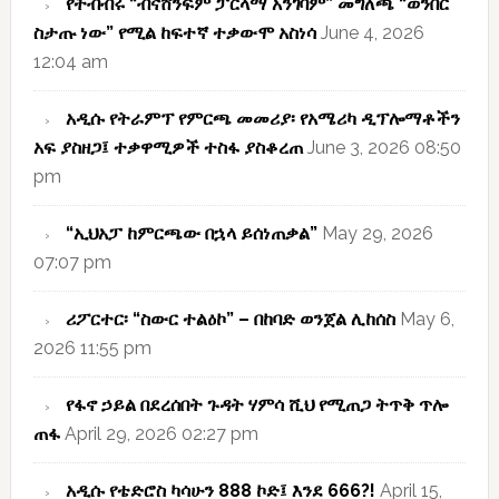
የትብብሩ “ብናሸንፍም ፓርላማ አንገባም” መግለጫ “ወንበር
ስታጡ ነው” የሚል ከፍተኛ ተቃውሞ አስነሳ
June 4, 2026
12:04 am
አዲሱ የትራምፕ የምርጫ መመሪያ፡ የአሜሪካ ዲፕሎማቶችን
አፍ ያስዘጋ፤ ተቃዋሚዎች ተስፋ ያስቆረጠ
June 3, 2026 08:50
pm
“ኢህአፓ ከምርጫው በኋላ ይሰነጠቃል”
May 29, 2026
07:07 pm
ሪፖርተር፡ “ስውር ተልዕኮ” – በከባድ ወንጀል ሊከሰስ
May 6,
2026 11:55 pm
የፋኖ ኃይል በደረሰበት ጉዳት ሃምሳ ሺህ የሚጠጋ ትጥቅ ጥሎ
ጠፋ
April 29, 2026 02:27 pm
አዲሱ የቴድሮስ ካሳሁን 888 ኮድ፤ እንደ 666?!
April 15,