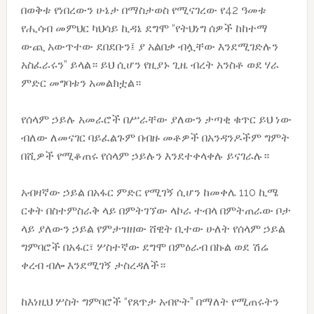
በወቅቱ የነበረውን ሁኔታ በማስታወስ የሚናገረው የ42 ዓመቱ
የሒሳብ መምህር ካህሳይ ኪዳኔ ደግሞ “የትህነግ ሰዎች ከከተማ
ውጪ አውጥተው ደበደቡን፤ ያ አልበቃ ብሏቸው እንደሚገድሉን
አስፈራሩን” ይላል። ይህ ሲሆን የዚያኑ ጊዜ ብረት አንስቶ ወደ ሃራ
ምድር መግባቱን አመልክቷል።
የሰላም ኃይሉ አመራሮች በሥራቸው ያለውን ታጣቂ ቁጥር ይህ ነው
ብለው ለመናገር ባይፈልጉም በብዙ መቶዎች በአንዳንዶችም ግምት
በሺዎች የሚቆጠሩ የሰላም ኃይሉን እንደተቀላቀሉ ይናገራሉ።
አብዛኛው ኃይል በአፋር ምድር የሚገኝ ሲሆን ከመቀሌ 110 ኪሜ
ርቀት በስተምስራቅ ላይ በምትገኘው ላኮራ ተብላ በምትጠራው ቦታ
ላይ ያለውን ኃይል የምታዝዘው ሸዊት ቢተው ሁለት የሰላም ኃይል
ግምባሮች በአፋር፣ ሦስተኛው ደግሞ በምዕራብ በኩል ወደ ሽሬ
ቀረብ ብሎ እንደሚገኝ ታስረዳለች።
ከእነዚህ ሦስት ግምባሮች “የጸጥታ አብዮት” በማለት የሚጠሩትን