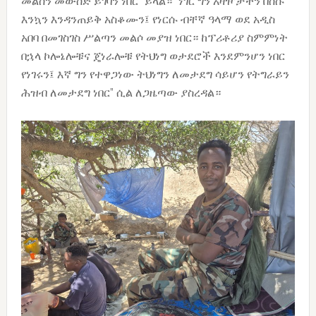
መልሰን መውሰድ ይገባን ነበር” ይላል። “ነገር ግን አዛዦቻችን በስሱ
እንኳን እንዳንጠይቅ አስቆሙን፤ የነርሱ ብቸኛ ዓላማ ወደ አዲስ
አበባ በመገስገስ ሥልጣን መልሶ መያዝ ነበር። ከፕሪቶሪያ ስምምነት
በኋላ ኮሎኔሎቹና ጄነራሎቹ የትህነግ ወታደሮች እንደምንሆን ነበር
የነገሩን፤ እኛ ግን የተዋጋነው ትህነግን ለመታደግ ሳይሆን የትግራይን
ሕዝብ ለመታደግ ነበር” ሲል ለጋዜጣው ያስረዳል።