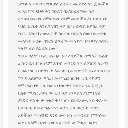
ይግባባሉ። ስናሳዝን። ያለ ጦርነት ሙያ የሌለን ጅሎች።
ወንድምና እህታችን ገድለን በአስከሬናቸው ላይ
እያጨበጨብን የምንዘፍን የቁም ሙቶች። እኔ ባደኩበት
ባህል ጎረቤት እንኳን ሃዘን ላይ ከሆነ ሬዲዪ አይከፈትም
ነበር። እነዚህ አውሬዎች ከበቀሉ በህዋላ ሰው በሰውነቱ
መለካቱ ቀርቶ ብሄርና ቋንቋው መለያው ሆነ። የእንስሳት
ዓለም ይሉሃል ይሄ ነው።
ጥቁሩ ዓለም ቡጢ ጨብጦ ኑና ላሳያችሁ ከማለት ይልቅ
ራሱን ፈትሾ ለሰላም እጥፍ መንገድ ሂዶ ለሃገርና ለወገን
ሲባል ነገርን በይቅርታ ለውጦ ቢራመድ የት በደረሰ ነበር።
ግን ያ አልሆነም። ጊዜው የሚፎከርበት ጊዜ ሳይሆን
የምናፍርበት ጊዜ ነው። ህዝባችን በቀን አንዴ እንኳን
በልቶ ማደር ያቃተው ጊዜ ላይ ነን። ስለሆነም በሃራ
ምድር ያሉት ታጣቂዎችም ሆኑ የደብረጽዪን ቡችሎች
ባይናከሱ ይመረጣል። ግን ወያኔ ያለ ጦርነት መኖር
አይችልም። ከባህር እንደ ወጣ አሳ መተንፈስ የሚሳነው
ወያኔ ሰላም ሲኖር ነው። ጦርነት ጠማቂው ወያኔ