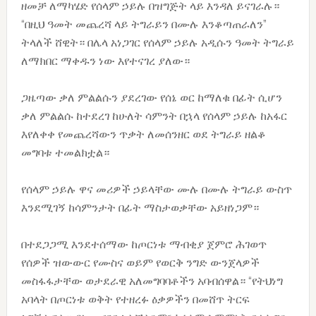
ዘመቻ ለማካሄድ የሰላም ኃይሉ በዝግጅት ላይ እንዳለ ይናገራሉ።
“በዚህ ዓመት መጨረሻ ላይ ትግራይን በሙሉ እንቆጣጠራለን”
ትላለች ሸዊት። በሌላ አነጋገር የሰላም ኃይሉ አዲሱን ዓመት ትግራይ
ለማክበር ማቀዱን ነው እየተናገረ ያለው።
ጋዜጣው ቃለ ምልልሱን ያደረገው የሰኔ ወር ከማለቁ በፊት ሲሆን
ቃለ ምልልሱ ከተደረገ ከሁለት ሳምንት በኋላ የሰላም ኃይሉ ከአፋር
እየለቀቀ የመጨረሻውን ጥቃት ለመሰንዘር ወደ ትግራይ ዘልቆ
መግባቱ ተመልክቷል።
የሰላም ኃይሉ ዋና መሪዎች ኃይላቸው ሙሉ በሙሉ ትግራይ ውስጥ
እንደሚገኝ ከሳምንታት በፊት ማስታወቃቸው አይዘነጋም።
በተደጋጋሚ እንደተሰማው ከጦርነቱ ማብቂያ ጀምሮ ሕገወጥ
የሰዎች ዝውውር የሙስና ወይም የወርቅ ንግድ ውንጀላዎች
መስፋፋታቸው ወታደራዊ አለመግባባቶችን አባብሰዋል። “የትህነግ
አባላት በጦርነቱ ወቅት የተዘረፉ ዕቃዎችን በመሸጥ ትርፍ