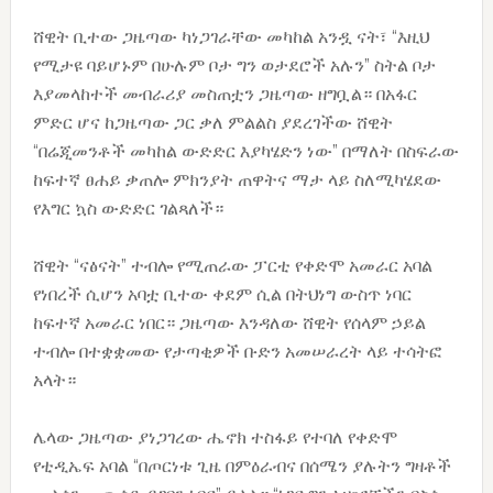
ሸዊት ቢተው ጋዜጣው ካነጋገራቸው መካከል አንዷ ናት፣ “እዚህ
የሚታዩ ባይሆኑም በሁሉም ቦታ ግን ወታደሮች አሉን” ስትል ቦታ
እያመላከተች መብራሪያ መስጠቷን ጋዜጣው ዘግቧል። በአፋር
ምድር ሆና ከጋዜጣው ጋር ቃለ ምልልስ ያደረገችው ሸዊት
“በሬጂመንቶች መካከል ውድድር እያካሄድን ነው” በማለት በስፍራው
ከፍተኛ ፀሐይ ቃጠሎ ምክንያት ጠዋትና ማታ ላይ ስለሚካሄደው
የእግር ኳስ ውድድር ገልጻለች።
ሸዊት “ናፅናት” ተብሎ የሚጠራው ፓርቲ የቀድሞ አመራር አባል
የነበረች ሲሆን አባቷ ቢተው ቀደም ሲል በትህነግ ውስጥ ነባር
ከፍተኛ አመራር ነበር። ጋዜጣው እንዳለው ሸዊት የሰላም ኃይል
ተብሎ በተቋቋመው የታጣቂዎች ቡድን አመሠራረት ላይ ተሳትፎ
አላት።
ሌላው ጋዜጣው ያነጋገረው ሔኖክ ተስፋይ የተባለ የቀድሞ
የቲዲኤፍ አባል “በጦርነቱ ጊዜ በምዕራብና በሰሜን ያሉትን ግዛቶች