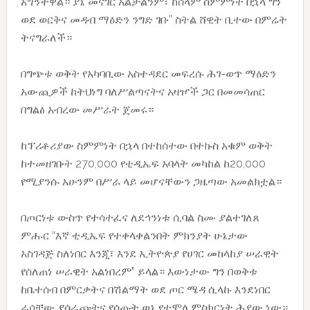
አግኝተዋል። ያኔ መናገር አልቻልንም፣ ከሰላም ስምምነት በኋላ ግን
ወደ ወርቅና መዳብ ማዕድን ንግድ ገቡ” ስትል ሸዊት ቢተው በምሬት
ትናግራለች።
በግጭቱ ወቅት የአካባቢው አስተዳደር መፍረሱ ሕገ-ወጥ ማዕድን
አውጪዎች ከትህነግ ባለሥልጣናትና አዛዦች ጋር በመመሳጠር
በግልፅ አብረው መሥራት ጀመሩ።
ከፕሪቶሪያው ስምምነት በኋላ በተከሰተው በተኩስ አቁም ወቅት
ከተመዘገቡት 270,000 የቲዲኤፍ አባላት መካከል ከ20,000
የሚያንሱ አሁንም በሥራ ላይ መሆናቸውን ጋዜጣው አመልክቷል።
በጦርነቱ ውስጥ የተሳተፈና ለደኅንነቱ ሲባል ስሙ ያልተገለጸ
ምሑር “እኛ ቲዲኤፍ የተቀላቀልንበት ምክንያት ሁኔታው
አስገዳጅ ስለነበር እንጂ፣ እንደ ኢትዮጵያ የሀገር መከላከያ ሠራዊት
የሰለጠነ ሠራዊት አልነበረም” ይላል። እውነታው ግን በወቅቱ
ከቤተሰብ በምርቃትና በሽልማት ወደ ጦር ሜዳ ሲላኩ እንደነበር
ራሳቸው ያሰራጩትና የሰጡት ወኔ የተሞላ ምስክርነት ሕያው ነው።