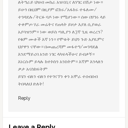
ለትግራይ ህዝብ መከራ አዝናቢና ለሃገር በሽታ ነው።
ይሁን በዚህም በዚያም ፎክሩ/አፋክሩ ተፋለሙ/
ተገዳደሉ/ትርፉ ባዶ ነው የሚሆነው። ሰው በሃገሩ ላይ
ተቀምጦ ሃራ መሬትና የጠላት ይዞታ እያለ ሲያወራ
አያሳዝንም። ነው ወይስ ጣሊያን ለ3ኛ ጊዜ ወረረን?
የቁም ሙቶች እኛ ነን። የሞቱት ይህን ጉድ አያዪምና
ህያዋን ናቸው። በመጨረሻም መፋተግ/መገዳደል
እንደማይረባ አንድ ነገር ላካፍላችሁና ይብቃኝ።
እነርሱም ይላሉ ከተኮስን አንስትም። እኛም እንላለን
ቃታ አናስከፍትም
ይሄን ብለን ብለን የተገናኘን ቀን አሞራ ተሰብሰብ
ትበላለህ ድለት!
Reply
Leave a Reply