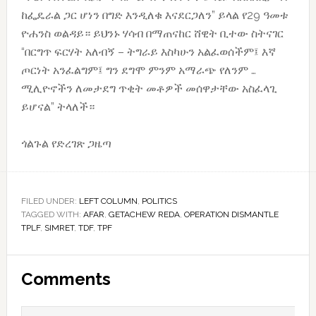
ከፌዴራል ጋር ሆነን በግድ እንዲለቁ እናደርጋለን” ይላል የ29 ዓመቱ
ዮሐንስ ወልዳይ። ይህንኑ ሃሳብ በማጠናከር ሸዊት ቢተው ስትናገር
“በርግጥ ፍርሃት አለብኝ – ትግራይ እስካሁን አልፈወሰችም፤ እኛ
ጦርነት አንፈልግም፤ ግን ደግሞ ምንም አማራጭ የለንም …
ሚሊዮኖችን ለመታደግ ጥቂት መቶዎች መሰዋታቸው አስፈላጊ
ይሆናል” ትላለች።
ጎልጉል የድረገጽ ጋዜጣ
FILED UNDER:
LEFT COLUMN
,
POLITICS
TAGGED WITH:
AFAR
,
GETACHEW REDA
,
OPERATION DISMANTLE
TPLF
,
SIMRET
,
TDF
,
TPF
Reader
Comments
Interactions