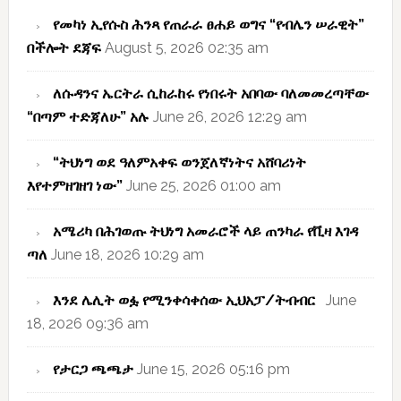
የመካነ ኢየሱስ ሕንጻ የጠራራ ፀሐይ ወግና “የብሌን ሠራዊት”
በችሎት ደጃፍ
August 5, 2026 02:35 am
ለሱዳንና ኤርትራ ሲከራከሩ የነበሩት አበባው ባለመመረጣቸው
“በጣም ተድጃለሁ” አሉ
June 26, 2026 12:29 am
“ትህነግ ወደ ዓለምአቀፍ ወንጀለኛነትና አሸባሪነት
እየተምዘገዘገ ነው”
June 25, 2026 01:00 am
አሜሪካ በሕገወጡ ትህነግ አመራሮች ላይ ጠንካራ የቪዛ እገዳ
ጣለ
June 18, 2026 10:29 am
እንደ ሌሊት ወፏ የሚንቀሳቀሰው ኢህአፓ/ትብብር
June
18, 2026 09:36 am
የታርጋ ጫጫታ
June 15, 2026 05:16 pm