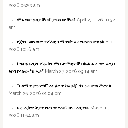
2026 05:53 am
ምኑ ነው ያሳቃችሁ፤ ያስደሰታችሁ?
April 2, 2026 10:52
am
የጀዋር መሃመድ የፖለቲካ ማንነት እና የባዕዳን ተልዕኮ
April 2,
2026 10:16 am
ከግብፅ በዳያስፖራ ትርምስ ጠማቂዎች በኩል ፋኖ ወደ አዲስ
አበባ የላከው “ስጦታ”
March 27, 2026 09:14 am
“ሰላማዊ ታጋዮቹ” እነ ልደቱ ከአራጁ ሸኔ ጋር ተጣምረዋል
March 25, 2026 01:04 pm
ጸረ-ኢትዮጵያዊ የሆነው የሪፖርተር አዘጋገብ
March 19,
2026 11:54 am