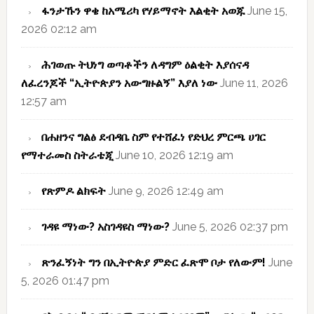
ፋንታኹን ዋቄ ከአሜሪካ የሃይማኖት እልቂት አወጁ
June 15,
2026 02:12 am
ሕገወጡ ትህነግ ወጣቶችን ለዳግም ዕልቂት እያሰናዳ
ለፈረንጆች “ኢትዮጵያን አውግዙልኝ” እያለ ነው
June 11, 2026
12:57 am
በሐዘንና ግልፅ ደብዳቤ ስም የተሸፈነ የድህረ ምርጫ ሀገር
የማተራመስ ስትራቴጂ
June 10, 2026 12:19 am
የጽምዶ ልክፍት
June 9, 2026 12:49 am
ገዳዩ ማነው? አስገዳዩስ ማነው?
June 5, 2026 02:37 pm
ጽንፈኝነት ግን በኢትዮጵያ ምድር ፈጽሞ ቦታ የለውም!
June
5, 2026 01:47 pm