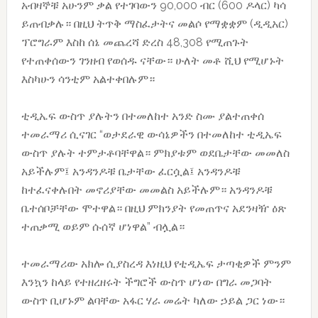
አብዛኞቹ አሁንም ቃል የተገባውን 90,000 ብር (600 ዶላር) ካሳ
ይጠብቃሉ። በዚህ ትጥቅ ማስፈታትና መልሶ የማቋቋም (ዲዲአር)
ፕሮግራም እስከ ሰኔ መጨረሻ ድረስ 48,308 የሚጠጉት
የተጠቀሰውን ገንዘብ የወሰዱ ናቸው። ሁለት መቶ ሺህ የሚሆኑት
እስካሁን ሳንቲም አልተቀበሉም።
ቲዲኤፍ ውስጥ ያሉትን በተመለከተ አንድ ስሙ ያልተጠቀሰ
ተመራማሪ ሲናገር “ወታደራዊ ውሳኔዎችን በተመለከተ ቲዲኤፍ
ውስጥ ያሉት ተምታቶባቸዋል። ምክያቱም ወደቤታቸው መመለስ
አይችሉም፤ አንዳንዶቹ ቤታቸው ፈርሷል፤ አንዳንዶቹ
ከተፈናቀሉበት መኖሪያቸው መመልስ አይችሉም። አንዳንዶቹ
ቤተሰቦቻቸው ሞተዋል። በዚህ ምክንያት የመጠጥና አደንዛዥ ዕጽ
ተጠቃሚ ወይም ሱሰኛ ሆነዋል” ብሏል።
ተመራማሪው አክሎ ሲያስረዳ እነዚህ የቲዲኤፍ ታጣቂዎች ምንም
እንኳን ከላይ የተዘረዘሩት ችግሮች ውስጥ ሆነው በግራ መጋባት
ውስጥ ቢሆኑም ልባቸው አፋር ሃራ መሬት ካለው ኃይል ጋር ነው።