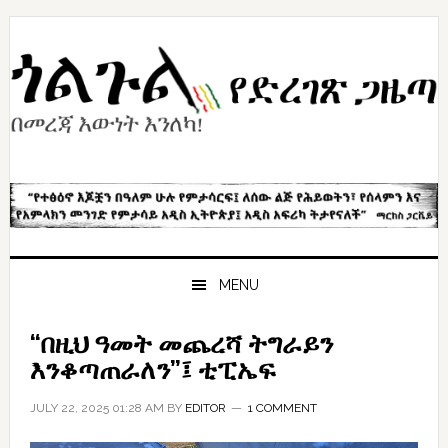
Skip
Skip
Skip
to
to
to
primary
content
primary
navigation
sidebar
MENU
“በዚህ ዓመት መጨረሻ ትግራይን
እንቆጣጠራለን”፤ ቲፒኤፍ
JULY 22, 2025 01:28 AM
BY
EDITOR
1 COMMENT