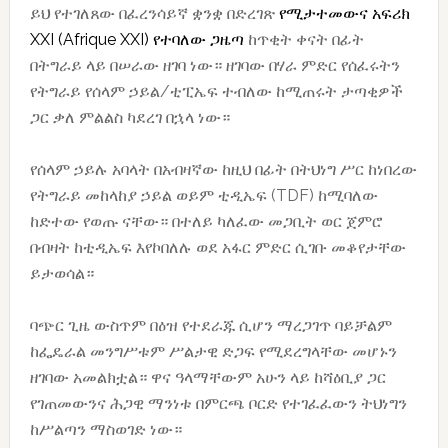
ይህ የተገለጸው በፈረንሳይኛ ቋንቋ በድረገጽ
የሚታተመውና አፍሪክ
XXI (Afrique XXI) የተባለው ጋዜጣ
ከጥቂት ቀናት በፊት
በትግራይ ላይ በሠራው ዘገባ ነው። ዘገባው በሃራ ምድር የሰፈሩትን
የትግራይ የሰላም ኃይል/ቲፒኤፍ ተብለው ከሚጠሩት ታጣቂዎች
ጋር ቃለ ምልልስ ካደረገ በኋላ ነው።
የሰላም ኃይሉ አባላት በአብዛኛው ከዚህ በፊት በትህነግ ሥር ከነበረው
የትግራይ መከላከያ ኃይል ወይም ቲዲኤፍ (TDF) ከሚባለው
ከድተው የወጡ ናቸው። በተለይ ካለፈው መጋቢት ወር ጀምሮ
በብዛት ከቲዲኤፍ እየኮበለሉ ወደ አፋር ምድር ሲገቡ መቆየታቸው
ይታወሳል።
ባጭር ጊዜ ውስጥም በዕዝ የተደራጁ ሲሆን ማረጋገጥ ባይቻልም
ከፌዴራል መንግሥቱም ሥልታዊ ድጋፍ የሚደረግላቸው መሆኑን
ዘገባው አመልክቷል። ዋና ዓላማቸውም አሁን ላይ ከሻዕቢያ ጋር
የገጠመውንና ሕጋዊ ማንነቱ በምርጫ ቦርድ የተገፈፈውን ትህነግን
ከሥልጣን ማስወገድ ነው።