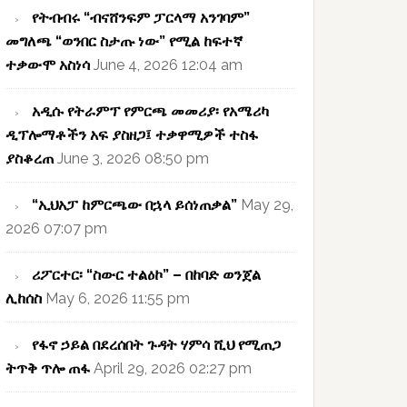
የትብብሩ “ብናሸንፍም ፓርላማ አንገባም”
መግለጫ “ወንበር ስታጡ ነው” የሚል ከፍተኛ
ተቃውሞ አስነሳ
June 4, 2026 12:04 am
አዲሱ የትራምፕ የምርጫ መመሪያ፡ የአሜሪካ
ዲፕሎማቶችን አፍ ያስዘጋ፤ ተቃዋሚዎች ተስፋ
ያስቆረጠ
June 3, 2026 08:50 pm
“ኢህአፓ ከምርጫው በኋላ ይሰነጠቃል”
May 29,
2026 07:07 pm
ሪፖርተር፡ “ስውር ተልዕኮ” – በከባድ ወንጀል
ሊከሰስ
May 6, 2026 11:55 pm
የፋኖ ኃይል በደረሰበት ጉዳት ሃምሳ ሺህ የሚጠጋ
ትጥቅ ጥሎ ጠፋ
April 29, 2026 02:27 pm