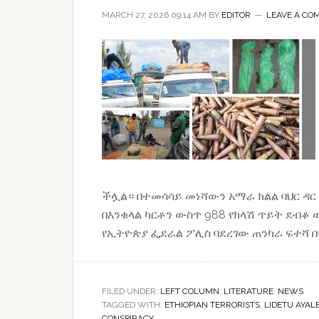
MARCH 27, 2026 09:14 AM
BY
EDITOR
LEAVE A CO
ችሏል። በተመሳሳይ መነሻውን አማራ ክልል ባህር ዳር 
በእንቁላል ካርቶን ውስጥ 988 የክላሽ ጥይት ደብቆ 
የኢትዮጵያ ፌደራል ፖሊስ ባደረገው ጠንካራ ፍተሻ 
FILED UNDER:
LEFT COLUMN
,
LITERATURE
,
NEWS
TAGGED WITH:
ETHIOPIAN TERRORISTS
,
LIDETU AYAL
CONSPIRACY