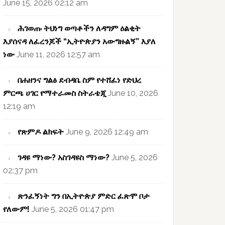
June 15, 2026 02:12 am
ሕገወጡ ትህነግ ወጣቶችን ለዳግም ዕልቂት
እያሰናዳ ለፈረንጆች “ኢትዮጵያን አውግዙልኝ” እያለ
ነው
June 11, 2026 12:57 am
በሐዘንና ግልፅ ደብዳቤ ስም የተሸፈነ የድህረ
ምርጫ ሀገር የማተራመስ ስትራቴጂ
June 10, 2026
12:19 am
የጽምዶ ልክፍት
June 9, 2026 12:49 am
ገዳዩ ማነው? አስገዳዩስ ማነው?
June 5, 2026
02:37 pm
ጽንፈኝነት ግን በኢትዮጵያ ምድር ፈጽሞ ቦታ
የለውም!
June 5, 2026 01:47 pm