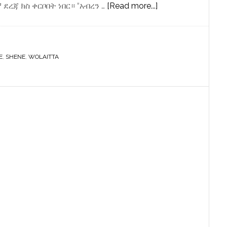
about
ደረጃ ክስ ቀርቦበት ነበር። “አብረን …
[Read more...]
“ሰላማዊ
ታጋዮቹ”
እነ
E
,
SHENE
,
WOLAITTA
ልደቱ
ከአራጁ
ሸኔ
ጋር
ተጣምረዋል