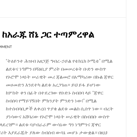
በኩል
ፋኖ
ወደ
አዲስ
ቱ ከአራጁ ሸኔ ጋር ተጣምረዋል
አበባ
የላከው
OMMENT
“ስጦታ”
“ትዕይንተ ሕዝብ አዘጋጅ ግብረ-ኃይል የቴክኒክ ኮሚቴ” በሚል
ልደቱና ነዓምን በሻዕቢያ ምሪት በመሠረቱት ቡድን ውስጥ
የኦሮሞ ነጻነት ሠራዊት መሪ ጃልመሮ በአማካሪው በኩል ጃዋር
መሀመድን እንደተካ ልደቱ አረጋገጠ። ይህ ይፋ ይሆነው
ከሦስት ቀን በፊት በተደረገው የቡድኑ ስብሰባ ላይ “ጃዋር
ስብሰባ የማይገኝበት ምክንያት ምንድን ነው፧” በሚል
ከተሰብሳቢዎች ለቀረበ ጥያቄ ልደቱ መልስ ሲሰጥ ነው። ብረት
ያነሳውና አሸባሪው የኦሮሞ ነጻነት ሠራዊት በስብሰቡ ውስጥ
አላደረገም። ልደቱ ባያብራራም ውሳኔው ግን ነዓምንና ጃዋር
ምሪት እያደራጁት ያለው ስብሰብ ውሳኔ መሆኑ ታውቋል። በዚህ