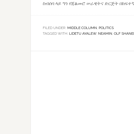
ስብሰባ ላይ ግን የጃልመሮ ሠራዊትና ድርጅት በከፍተኛ 
FILED UNDER:
MIDDLE COLUMN
,
POLITICS
TAGGED WITH:
LIDETU AYALEW
,
NEAMIN
,
OLF SHANE