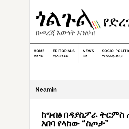
Skip
Skip
Skip
to
to
to
primary
content
primary
navigation
sidebar
HOME
EDITORIALS
NEWS
SOCIO-POLITI
ዋና ገጽ
ርዕሰ አንቀጽ
ዜና
ማኅበራዊ-ሽከታ
Neamin
ከግብፅ በዳያስፖራ ትርምስ 
አበባ የላከው “ስጦታ”