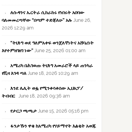
ለሱዳንና ኤርትራ ሲከራከሩ የነበሩት አበባው
ባለመመረጣቸው “በጣም ተድጃለሁ” አሉ
June 26,
2026 12:29 am
“ትህነግ ወደ ዓለምአቀፍ ወንጀለኛነትና አሸባሪነት
እየተምዘገዘገ ነው”
June 25, 2026 01:00 am
አሜሪካ በሕገወጡ ትህነግ አመራሮች ላይ ጠንካራ
የቪዛ እገዳ ጣለ
June 18, 2026 10:29 am
እንደ ሌሊት ወፏ የሚንቀሳቀሰው ኢህአፓ/
ትብብር
June 18, 2026 09:36 am
የታርጋ ጫጫታ
June 15, 2026 05:16 pm
ፋንታኹን ዋቄ ከአሜሪካ የሃይማኖት እልቂት አወጁ