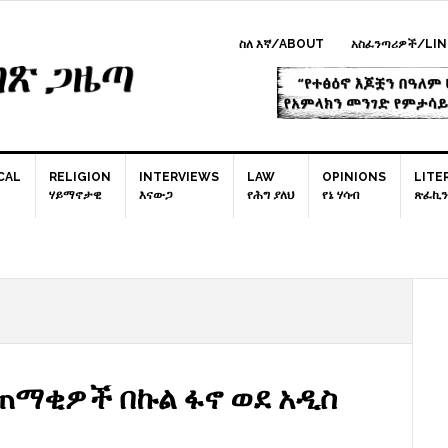
ስለ እኛ/ABOUT
አስፈንጣሪዎች/LIN
CAL
RELIGION
INTERVIEWS
LAW
OPINIONS
LITE
ሃይማኖታዊ
እናውጋ
የሕግ ያለህ
የኔ ሃሳብ
ጽፈኪን
P
S
ጠማቂዎች በኩል ፋኖ ወደ አዲስ