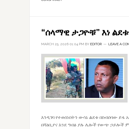
“ሰላማዊ ታጋዮቹ” እነ ልደ
MARCH 25, 2026 01:04 PM
BY
EDITOR
LEAVE A C
እንዲገባ የተወሰነበትን ውሳኔ ልደቱ በስብሰባው ይፋ 
በሻዕቢያና እንደ ግብፅ ያሉ ሌሎች የውጭ ኃይሎች 