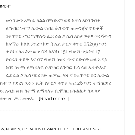
MMENT
መነሻውን አማራ ክልል በማድረግ ወደ አዲስ አበባ ገብቶ
ለሽብር ዓላማ ሊውል የነበረ ሕገ ወጥ ጠመንጃና ጥይቶች
በቁጥጥር ሥር ማዋሉን ፌዴራል ፖሊስ አስታወቀ። መነሻውን
ከአማራ ክልል ያደረገ ኮድ 3 አ.አ ታርጋ ቁጥር 05299 የሆነ
ተሽከርካሪ ሕግ ወጥ 08 ክላሽ፣ 151 የክላሽ ጥይት፣ 17
የብሬን ጥይት እና 07 የክላሽ ካዝና ጭኖ በድብቅ ወደ አዲስ
አበባ ከተማ ለማሳለፍ ሲሞክር ለገጣፎ ኬላ ላይ ኢትዮጵያ
ፌደራል ፖሊስ ባደረገው ጠንካራ ፍተሻ በቁጥጥር ስር ሊውል
ከተማ ያደረገ ኮድ 3 ኢት የታርጋ ቁጥሩ 55426 የሆነ ተሽከርካሪ
ወደ አዲስ አበባ ከተማ ለማሳለፍ ሲሞክር በሱልልታ ኬላ ላይ
about
በቁጥጥር ሥር መዋሉ …
[Read more...]
ከግብፅ
በዳያስፖራ
ትርምስ
EW
,
NEAMIN
,
OPERATION DISMANTLE TPLF
ጠማቂዎች
,
PULL AND PUSH