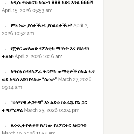
አዲሱ የቴድሮስ ካሳሁን 888 ኮድ፤ እንደ 666?!
April 15, 2026 05:53 am
ምኑ ነው ያሳቃችሁ፤ ያስደሰታችሁ?
April 2,
2026 10:52 am
የጀዋር መሃመድ የፖለቲካ ማንነት እና የባዕዳን
ተልዕኮ
April 2, 2026 10:16 am
ከግብፅ በዳያስፖራ ትርምስ ጠማቂዎች በኩል ፋኖ
ወደ አዲስ አበባ የላከው “ስጦታ”
March 27, 2026
09:14 am
“ሰላማዊ ታጋዮቹ” እነ ልደቱ ከአራጁ ሸኔ ጋር
ተጣምረዋል
March 25, 2026 01:04 pm
ጸረ-ኢትዮጵያዊ የሆነው የሪፖርተር አዘጋገብ
March 19, 2026 11:54 am