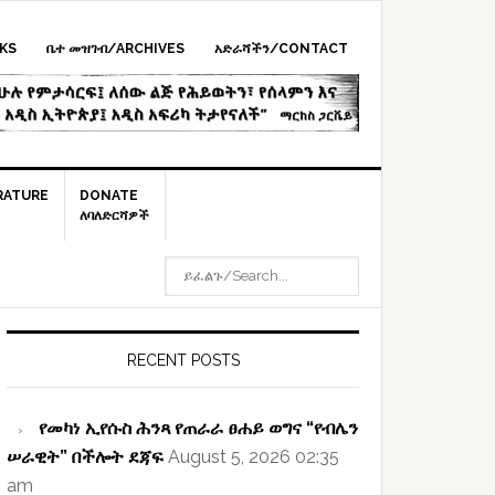
KS
ቤተ መዝገብ/ARCHIVES
አድራሻችን/CONTACT
RATURE
DONATE
ለባለድርሻዎች
ይፈልጉ/SEARCH...
rimary
idebar
RECENT POSTS
የመካነ ኢየሱስ ሕንጻ የጠራራ ፀሐይ ወግና “የብሌን
ሠራዊት” በችሎት ደጃፍ
August 5, 2026 02:35
am