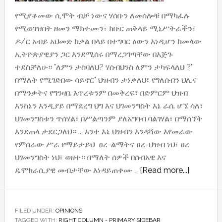
የሚያቆመው ሲሞት ብቻ ነውና ሃሰቡን ለመሰሎቹ በማካፈሉ
የሚወገዝበት ዘመን ማክተሙን፣ ክቡር ጠቅላይ ሚኒሥትራችን፣
ዶ/ር አብይ አህመድ ከቃል በላይ በተግባር ዕውን እነዲሆን ከመላው
ኢትዮጵያዊያን ጋር እንደሚሰሩ በማረጋገጣቸው በእጅጉ
ተደስቻለሁ። "ለምን ታስባለህ? ሃሰብህንስ ለምን ታካፍላለህ ?"
በማለት የሚገድበው ሳይኖር" ህዝብን ታነቃለህ፣ የግለሰብን ህሊና
በማንቃትና የግንዛቤ እጥረቱንም በመቅረፍ፣ በድምርም ህዝብ
እንከኔን እንዲያይ በማደረግ ህግ እና ህገመንግስት እኔ ራሴ ሆኜ ሳለ፣
ህገመንግስቱን ጥሰሃል፣ በሥልጣንም ያለአግባብ ባልገሃል፣ በማሰኘት
እንደጠላ ታደርጋለህ። ... አንተ እኔ ህዝብን እንዳሻው እየመራው
የምሰራው ሥራ የማይታይህ ፀረ-ልማትና ፀረ-ህዝብ ነህ፣ ፀረ
ህገመንግስት ነህ፣ ወዘተ። በማለት ሰዎች በሰብአዊ እና
about
ዴሞክራሲያዊ መብታቸው እነዳይጠቀሙ …
[Read more...]
ለምንገነባ
የፍቅር
ድልድይ
FILED UNDER:
OPINIONS
TAGGED WITH:
RIGHT COLUMN - PRIMARY SIDEBAR
የሚጠቅም