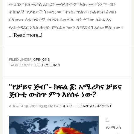
መሸከም አለመቻል አድርጎ መሳላቸውም አልተመቸኝም። ብዙ
ትክክለኛ ጥያቄዎች "በመንጋው" ተነስተዋልና። ይልቁንስ ሕዝቡ
በለውጡ ላይ ከፍተኛ ተስፋን በመጣሉ ዝቅተኛው ካድሬ እና
የአስተዳደር አካል ሕዝቡ የሚፈልገውን ለማድረግ አለመቻሉ ነው።
about
…
[Read more...]
የመንጋ
ፍትሕ
እና
FILED UNDER:
OPINIONS
TAGGED WITH:
LEFT COLUMN
የጠቅላይ
ሚኒስትሩ
መግለጫ
“የቻይና ጅብ”- ክፍል ፩: አሜሪካና ቻይና
ጅቡቲ ውስጥ ምን እየሰሩ ነው?
AUGUST 19, 2018 03:15 PM
BY
EDITOR
LEAVE A COMMENT
1.
የአሜሪካ