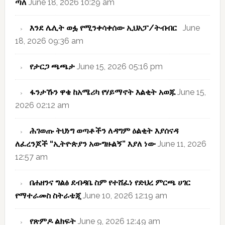
ጣለ
June 18, 2026 10:29 am
እንደ ሌሊት ወፏ የሚንቀሳቀሰው ኢህአፓ/ትብብር
June
18, 2026 09:36 am
የታርጋ ጫጫታ
June 15, 2026 05:16 pm
ፋንታኹን ዋቄ ከአሜሪካ የሃይማኖት እልቂት አወጁ
June 15,
2026 02:12 am
ሕገወጡ ትህነግ ወጣቶችን ለዳግም ዕልቂት እያሰናዳ
ለፈረንጆች “ኢትዮጵያን አውግዙልኝ” እያለ ነው
June 11, 2026
12:57 am
በሐዘንና ግልፅ ደብዳቤ ስም የተሸፈነ የድህረ ምርጫ ሀገር
የማተራመስ ስትራቴጂ
June 10, 2026 12:19 am
የጽምዶ ልክፍት
June 9, 2026 12:49 am