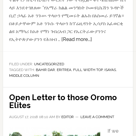
ላይ እንደተገለጸው “የአማራ ክልል መንግስት ኮሙዩኒኬሽን ጉዳዮች
ቢሮ ኃላፊ አቶ ንጉሡ ጥላሁን የሚመሩት ልኡክ በአስመራ ይገኛል።
በቆይታቸውም አቶ ንጉሱ ጥላሁን ከፕሬዚዳንት ኢሳያስ አፈወርቂ
ልዩ አማካሪ ከአቶ የማነ ገብረአብ ጋር የኤርትራውያንንና
about
የኢትዮጵያውያንን የሕዝብ …
[Read more...]
ኢሳያስ
ከ“ጎረቤት”
ትግራይ
FILED UNDER:
UNCATEGORIZED
TAGGED WITH:
BAHIR DAR
,
ERITREA
,
FULL WIDTH TOP
በፊት
,
ISAYAS
,
MIDDLE COLUMN
የአማራን
ክልል
ሊጎበኙ
Open Letter to those Oromo
ነው
Elites
AUGUST 17, 2018 08:10 AM
BY
EDITOR
LEAVE A COMMENT
If we