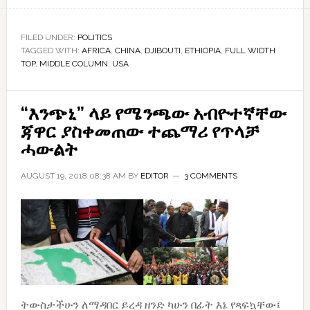
ጅብ”-
ክፍል
FILED UNDER:
POLITICS
TAGGED WITH:
AFRICA
,
CHINA
,
DJIBOUTI
,
ETHIOPIA
,
FULL WIDTH
፩:
TOP
,
MIDDLE COLUMN
,
USA
አሜሪካና
ቻይና
ጅቡቲ
“እንጭኒ” ላይ የሜንጫው አብዮተኛቸው
ውስጥ
ጃዋር ያስቀመጠው ተጨማሪ የጥላቻ
ምን
ሓውልት
እየሰሩ
AUGUST 19, 2018 08:38 AM
BY
EDITOR
3 COMMENTS
ነው?
ትውስታችሁን ለማዳበር ይረዳ ዘንድ ካሁን በፊት እኔ የጻፍኳቸው፤