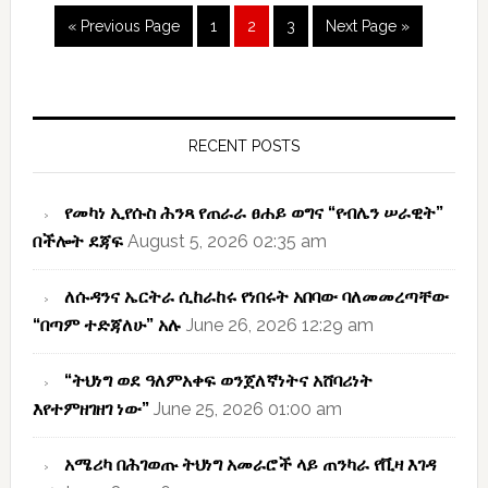
ሲታተም
Page
Page
Page
« Previous Page
1
2
3
Next Page »
አየን!!
Primary
Sidebar
RECENT POSTS
የመካነ ኢየሱስ ሕንጻ የጠራራ ፀሐይ ወግና “የብሌን ሠራዊት”
በችሎት ደጃፍ
August 5, 2026 02:35 am
ለሱዳንና ኤርትራ ሲከራከሩ የነበሩት አበባው ባለመመረጣቸው
“በጣም ተድጃለሁ” አሉ
June 26, 2026 12:29 am
“ትህነግ ወደ ዓለምአቀፍ ወንጀለኛነትና አሸባሪነት
እየተምዘገዘገ ነው”
June 25, 2026 01:00 am
አሜሪካ በሕገወጡ ትህነግ አመራሮች ላይ ጠንካራ የቪዛ እገዳ