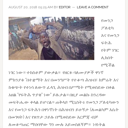
AUGUST 20, 2018 05:25 AM
BY
EDITOR
LEAVE A COMMENT
የመንጋ
ፖለቲካ
እና የመንጋ
ፍትሕ
የትም ሃገር
ሊከሰት
የሚችል
ነገር ነው። ተከስቶም ያውቃል። የዘርፉ ባለሙያዎች ዋነኛ
ምክንያቱ "በተቋማት እና በመንግሥት የተቆጣ ሕዝብ፣ ከምሬት እና
ከቁጭት የተነሳ ለውጥ ፈላጊ ሕዝብ በሥሜት የሚወስደው በቀል
አዘል "የፍትሕ ጥያቄ" ነው" ይሉታል። በዚያ መልኩ ስንረዳው
መፍትሔው ቀላል ይሆናል። ጠቅላይ ሚኒስትሩ የመንጋ ፖለቲካውን
እና የመንጋ ፍትሕን በዋነኛነት በሕዝብን ይሁኝታ (ለመልካም እሴት
በመገዛት) እና የጸጥታ ኃይሉ በሚወስደው እርምጃ ብቻ
ለመቆጣጠር ማሰባቸው ግን ሙሉ አይመስለኝም። ነፃነትል