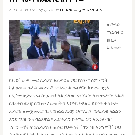
AUGUST 17, 2018 07:54 PM
BY
EDITOR
3 COMMENTS
ጠቅላይ
ሚኒስትር
ዐቢይ
አሕመድ
ከኤርትራው መሪ ኢሳያስ አፈወርቂ ጋር የሰላም ስምምነት
ከፈፀሙና ሁለቱ መሪዎች በየአገራቱ ጉብኝት ካደረጉ በኋላ
በኢትዮጵያና በኤርትራ መካከል ያለው ግንኙነት ከመንግሥት አልፎ
በሕዝብ ደረጃ በርካታ ለውጦችን አምጥቶዋል። ይህንን ተከትሎ
ኢሳያስ ለመጀመሪያ ጊዜ በክልል ደረጃ የአማራን ብሔራዊ ክልልን
እንደሚጎበኙ ተገልጾዋል። ኤርትራን ከትግራ ጋር እንድታብር
ለሚመኛትና በኢሳያስ አጠራር የህወሓት “ጥምብ አንሣዎች” ይህ
ትልቅ የፖለቲካ ኪሳራና ውርደት ነው ተብሏል። ፋና ባሰራጨው ዜና