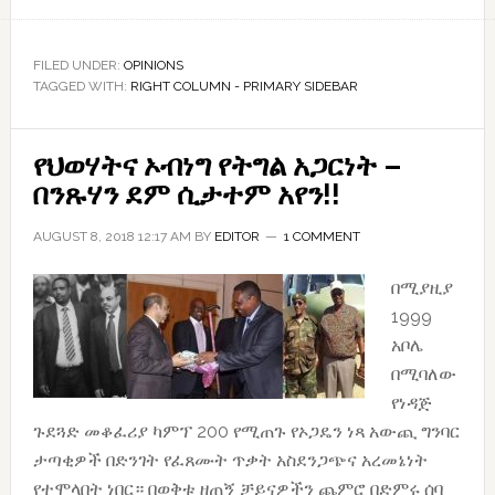
Open
Letter
to
FILED UNDER:
OPINIONS
TAGGED WITH:
RIGHT COLUMN - PRIMARY SIDEBAR
those
Oromo
Elites
የህወሃትና ኦብነግ የትግል አጋርነት –
በንጹሃን ደም ሲታተም አየን!!
AUGUST 8, 2018 12:17 AM
BY
EDITOR
1 COMMENT
በሚያዚያ
1999
አቦሌ
በሚባለው
የነዳጅ
ጉደጓድ መቆፈሪያ ካምፕ 200 የሚጠጉ የኦጋዴን ነጻ አውጪ ግንባር
ታጣቂዎች በድንገት የፈጸሙት ጥቃት አስደንጋጭና አረመኔነት
የተሞላበት ነበር። በወቅቱ ዘጠኝ ቻይናዎችን ጨምሮ በድምሩ ሰባ