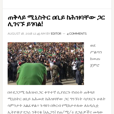
ሃሳብ
አለኝ
ጠቅላይ ሚኒስትር ዐቢይ ከሕዝባቸው ጋር
ሊገናኙ ይገባል!
AUGUST 18, 2018 12:49 AM
BY
EDITOR
4 COMMENTS
ወደ
ሥልጣን
ከመጡ
ጀምሮ
በተደጋጋሚ ከሕዝብ ጋር ቀጥተኛ ሲያደርጉ የነበሩት ጠቅላይ
ሚኒስትር ዐቢይ አሕመድ ከሕዝባቸው ጋር ግንኙነት ሳያደርጉ ሁለት
ሳምንታት አልፈዋል። ጉዳዩን በቅርብ የሚከታተለው ለአዲሲቷ
ኢትዮጵያ የጋራ ንቅናቄ (አኢጋን) የጠ/ሚ/ሩ ደጋፊዎችና መላው