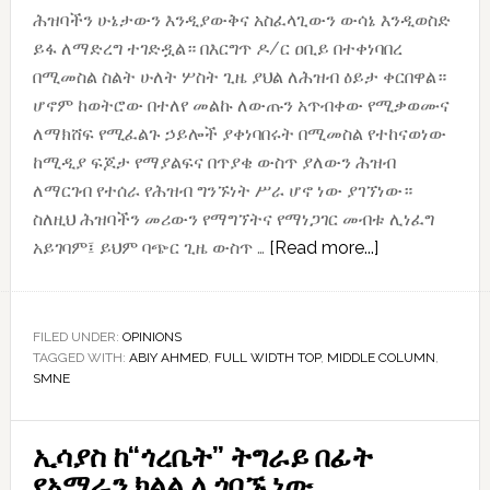
ሕዝባችን ሁኔታውን እንዲያውቅና አስፈላጊውን ውሳኔ እንዲወስድ
ይፋ ለማድረግ ተገድዷል። በእርግጥ ዶ/ር ዐቢይ በተቀነባበረ
በሚመስል ስልት ሁለት ሦስት ጊዜ ያህል ለሕዝብ ዕይታ ቀርበዋል።
ሆኖም ከወትሮው በተለየ መልኩ ለውጡን አጥብቀው የሚቃወሙና
ለማክሸፍ የሚፈልጉ ኃይሎች ያቀነባበሩት በሚመስል የተከናወነው
ከሚዲያ ፍጆታ የማያልፍና በጥያቄ ውስጥ ያለውን ሕዝብ
ለማርገብ የተሰራ የሕዝብ ግንኙነት ሥራ ሆኖ ነው ያገኘነው።
ስለዚህ ሕዝባችን መሪውን የማግኘትና የማነጋገር መብቱ ሊነፈግ
about
አይገባም፤ ይህም ባጭር ጊዜ ውስጥ …
[Read more...]
ጠቅላይ
ሚኒስትር
ዐቢይ
FILED UNDER:
OPINIONS
TAGGED WITH:
ABIY AHMED
,
FULL WIDTH TOP
,
MIDDLE COLUMN
ከሕዝባቸው
,
SMNE
ጋር
ሊገናኙ
ይገባል!
ኢሳያስ ከ“ጎረቤት” ትግራይ በፊት
የአማራን ክልል ሊጎበኙ ነው