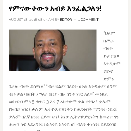
ያስቀመጠው
የምናውቀውን አብይ እንፈልጋለን!
ተጨማሪ
የጥላቻ
AUGUST 18, 2018 08:05 AM
BY
EDITOR
1 COMMENT
ሓውልት
“ህልም
በሥራ
ብዛት
ይታያል።
እንዲሁም
የሰነፍ
ድምፅ
በቃሉ ብዛት ይሰማል” “ብዙ ህልም ባለበት ዘንድ እንዲሁም ደግሞ
ብዙ ቃል ባለበት ሥፍራ በዚያ ብዙ ከንቱ ነገር አለ።” መፅሀፈ
መክብብ ምዕ 5 ቁጥር 3 እና 7 አስቀድሞ ቃል ተነገረ፤ ቃሉም
የአብይ ነበረ፤ ቃሉም ኢትዮጵያዊነትን ከወደቀበት ማንሳት ነበረ፤
ቃሉም በእኛ ዘንድ ህያው ሆነ፤ እነሆ ኢትዮጵያዊነትን ከመሪዋ ጎን
ቆመን ከፍ አደረግን፤ ከአፅናፍ አፅናፍ ሆ! ብለን ተነሳን፤ በያደባባዩ