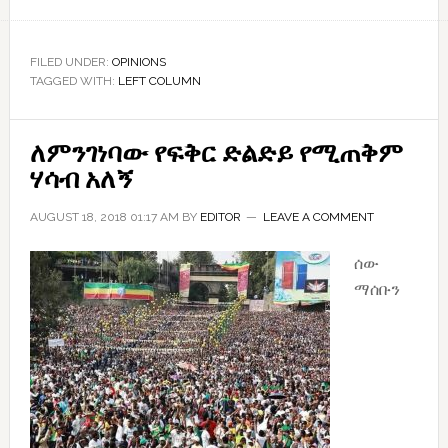
An
afternoon
with
FILED UNDER:
OPINIONS
TAGGED WITH:
LEFT COLUMN
a
quiet
revolutionary
ለምንገነባው የፍቅር ድልድይ የሚጠቅም
ሃሳብ አለኝ
AUGUST 18, 2018 01:17 AM
BY
EDITOR
LEAVE A COMMENT
ሰው
ማሰቡን