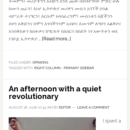
ተመምን፤ መሪያችንን አብይን እንደ ጨው በተበተንባት ምድር ሁሉ
ስሙን ጠራን፤ እነሆ ኢትዮጵያ መሪዋን ሙሴን አገኘች ስንል
ብሥራት ተናገርን፤ እርሱም አላሳፈረንም፤ ሙሴነቱን እጃችንን
ይዞን አቅፎንና ስሞን እንባችንንም አብሶና ደሙንም ለግሶን አልቅሶና
አንሰቅስቆን ከሰቆቃና ከግርፋት ከእስርና ከስደት ነፃ አውጥቶን ወደ
about
ነገይቷ ኢትዮጵያ …
[Read more...]
የምናውቀውን
አብይ
እንፈልጋለን!
FILED UNDER:
OPINIONS
TAGGED WITH:
RIGHT COLUMN - PRIMARY SIDEBAR
An afternoon with a quiet
revolutionary
AUGUST 18, 2018 07:42 AM
BY
EDITOR
LEAVE A COMMENT
I spent a