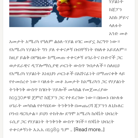
ሃያልነት
ከጃፓን
እስከ ቻይና
ላለፉት
አንድ መቶ
አመታት አሜሪካ የዓለም ልዕለ-ሃያል ሀገር መሆኗ እርግጥ ነው።
የአሜሪካ ሃያልነት ግን ያለ ተቀናቃኝ በብቸኝነት የዘለቀ አይደለም።
ከዚያ ይልቅ በየግዜው ከሚመጡ ተቀናቃኝ ሀገራትና ቡድኖች ጋር
ወታደራዊና ዲፕሎማሲያዊ ጦርነት ውስጥ ገብታለች። ስለዚህ
የአሜሪካ ሃያልነት እነዚህን ጦርነቶች በአሸናፊነት በማጠናቀቅ ላይ
የተመሰረተ ነው። ባለፉት መቶ አመታት ከአሜሪካን ጋር የሃያልነት
ትንቅንቅ ውስጥ ከገቡት ሃይሎች መካከል የመጀመሪያው
ከ1930ዎቹ ጀምሮ ከጃፓን ጋር የተደረገው ነው። በዘመኑ በሁለቱ
ሀገራት መካከል የተካሄደው ትንቅንቅ በመጨረሻ ጃፓንን ለኒኩለር
ቦንብ ዳርጓታል። ይህን ተከትሎ ደግሞ አሜሪካ ከሶቬት ህብረት
ሩሲያ ጋር የሃያልነት ትንቅንቅ ውስጥ ገባች። የሶቬት ህብረት
about
ተቀናቃኝነት እ.አ.አ. በ1989 ዓ.ም …
[Read more...]
“የቻይና