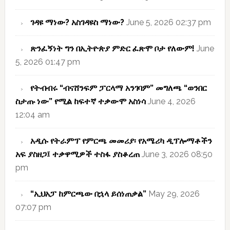
ገዳዩ ማነው? አስገዳዩስ ማነው?
June 5, 2026 02:37 pm
ጽንፈኝነት ግን በኢትዮጵያ ምድር ፈጽሞ ቦታ የለውም!
June
5, 2026 01:47 pm
የትብብሩ “ብናሸንፍም ፓርላማ አንገባም” መግለጫ “ወንበር
ስታጡ ነው” የሚል ከፍተኛ ተቃውሞ አስነሳ
June 4, 2026
12:04 am
አዲሱ የትራምፕ የምርጫ መመሪያ፡ የአሜሪካ ዲፕሎማቶችን
አፍ ያስዘጋ፤ ተቃዋሚዎች ተስፋ ያስቆረጠ
June 3, 2026 08:50
pm
“ኢህአፓ ከምርጫው በኋላ ይሰነጠቃል”
May 29, 2026
07:07 pm