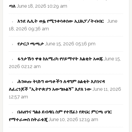
ጣለ
June 18, 2026 10:29 am
እንደ ሌሊት ወፏ የሚንቀሳቀሰው ኢህአፓ/ትብብር
June
18, 2026 09:36 am
የታርጋ ጫጫታ
June 15, 2026 05:16 pm
ፋንታኹን ዋቄ ከአሜሪካ የሃይማኖት እልቂት አወጁ
June 15,
2026 02:12 am
ሕገወጡ ትህነግ ወጣቶችን ለዳግም ዕልቂት እያሰናዳ
ለፈረንጆች “ኢትዮጵያን አውግዙልኝ” እያለ ነው
June 11, 2026
12:57 am
በሐዘንና ግልፅ ደብዳቤ ስም የተሸፈነ የድህረ ምርጫ ሀገር
የማተራመስ ስትራቴጂ
June 10, 2026 12:19 am