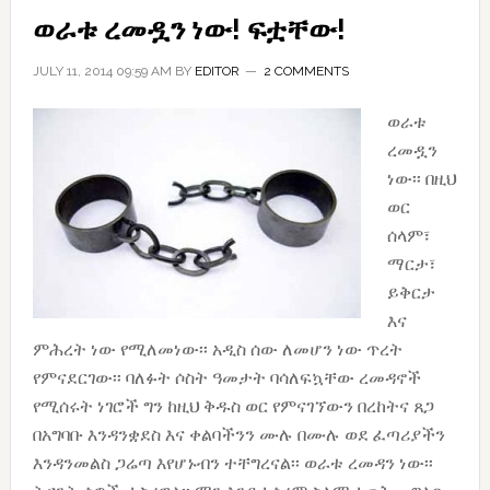
ወራቱ ረመዷን ነው! ፍቷቸው!
JULY 11, 2014 09:59 AM
BY
EDITOR
2 COMMENTS
ወራቱ
ረመዷን
ነው፡፡ በዚህ
ወር
ሰላም፣
ማርታ፣
ይቅርታ
እና
ምሕረት ነው የሚለመነው፡፡ አዲስ ሰው ለመሆን ነው ጥረት
የምናደርገው፡፡ ባለፉት ሶስት ዓመታት ባሳለፍኳቸው ረመዳኖች
የሚሰሩት ነገሮች ግን ከዚህ ቅዱስ ወር የምናገኘውን በረከትና ጸጋ
በአግባቡ እንዳንቋደስ እና ቀልባችንን ሙሉ በሙሉ ወደ ፈጣሪያችን
እንዳንመልስ ጋሬጣ እየሆኑብን ተቸግረናል፡፡ ወራቱ ረመዳን ነው፡፡