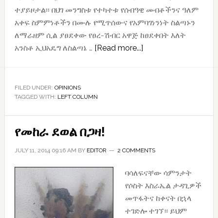
ተያይዞታል፡፡ በህገ መንግስቱ የተካተቱ የሰብዓዊ መብቶችንና ዓለም
አቀፍ ስምምነቶችን በሙሉ የሚጥሰውና የአምባገነንነት ስልጣኑን
ለማራዘም ሲል ያፀደቀው የፀረ-ሽብር አዋጅ ከፀደቀበት እለት
about
አንስቶ ኢህአዴግ ለስልጣኔ …
[Read more...]
መንግስታዊ
ሽብርተኝነትን
የሚሸከም
FILED UNDER:
OPINIONS
TAGGED WITH:
LEFT COLUMN
ትከሻ
አይኖረንም!!!
የመከራ ደወል በጋዛ!
JULY 11, 2014 09:16 AM
BY
EDITOR
2 COMMENTS
ባሳለፍናቸው ሳምንታት
የሶስት እስራኤል ታዳጊዎች
መጥፋትና ከቀናት በኋላ
ተገድሎ ተገኘ። ይህም