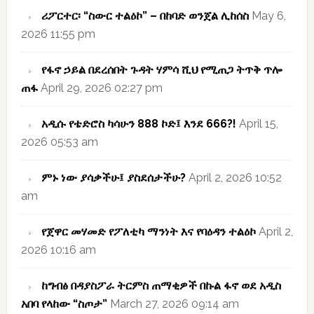
ሪፖርተር፡ “ስውር ተልዕኮ” – በከባድ ወንጀል ሊከሰስ
May 6,
2026 11:55 pm
የፋኖ ኃይል በደረሰበት ጉዳት ሃምሳ ሺህ የሚጠጋ ትጥቅ ጥሎ
ጠፋ
April 29, 2026 02:27 pm
አዲሱ የቴድሮስ ካሳሁን 888 ኮድ፤ እንደ 666?!
April 15,
2026 05:53 am
ምኑ ነው ያሳቃችሁ፤ ያስደሰታችሁ?
April 2, 2026 10:52
am
የጀዋር መሃመድ የፖለቲካ ማንነት እና የባዕዳን ተልዕኮ
April 2,
2026 10:16 am
ከግብፅ በዳያስፖራ ትርምስ ጠማቂዎች በኩል ፋኖ ወደ አዲስ
አበባ የላከው “ስጦታ”
March 27, 2026 09:14 am