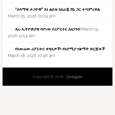
“ሰላማዊ ታጋዮቹ” እነ ልደቱ ከአራጁ ሸኔ ጋር ተጣምረዋል
March 25, 2026 01:04 pm
ጸረ-ኢትዮጵያዊ የሆነው የሪፖርተር አዘጋገብ
March 19,
2026 11:54 am
የአውሬው ሪፖርተር ቀላቢዎች፡ የኦሮሚያ የልማት ድርጅቶች
March 18, 2026 10:48 am
Copyright © 2026 ·
Goolgule