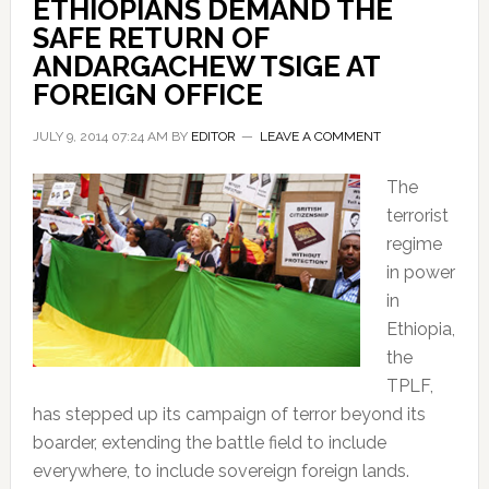
ETHIOPIANS DEMAND THE
SAFE RETURN OF
ANDARGACHEW TSIGE AT
FOREIGN OFFICE
JULY 9, 2014 07:24 AM
BY
EDITOR
LEAVE A COMMENT
The
terrorist
regime
in power
in
Ethiopia,
the
TPLF,
has stepped up its campaign of terror beyond its
boarder, extending the battle field to include
everywhere, to include sovereign foreign lands.