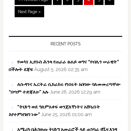
(CREW)
Next Page »
Primary
Sidebar
RECENT POSTS
የመካነ ኢየሱስ ሕንጻ የጠራራ ፀሐይ ወግና “የብሌን ሠራዊት”
በችሎት ደጃፍ
August 5, 2026 02:35 am
ለሱዳንና ኤርትራ ሲከራከሩ የነበሩት አበባው ባለመመረጣቸው
“በጣም ተድጃለሁ” አሉ
June 26, 2026 12:29 am
“ትህነግ ወደ ዓለምአቀፍ ወንጀለኛነትና አሸባሪነት
እየተምዘገዘገ ነው”
June 25, 2026 01:00 am
አሜሪካ በሕገወጡ ትህነግ አመራሮች ላይ ጠንካራ የቪዛ እገዳ