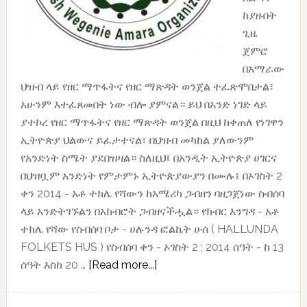
ከያዙበት
ጊዜ
ጀምሮ
በአማራው
ህዝብ ላይ የዘር ማጥፋትና የዘር ማጽዳት ወንጀል ተፈጽሞበታል፣
አሁንም እተፈጸመበት ነው ብሎ ያምናል። ይህ በአንድ ነገድ ላይ
ያተኮረ የዘር ማጥፋትና የዘር ማጽዳት ወንጀል በዚህ ከቀጠለ የነገዋን
ኢትዮጵያ ህልውና ይፈታተናል፣ በህዝብ መካከል ያለውንም
የአንድነት ስሜት ያደበዝዛል። ስለዚህ፤ በአንዲት ኢትዮጵያ ሀገርና
በህዝቧም አንድነት የምታምኑ ኢትዮጵያውያን በሙሉ፤ በኦገስት 2
ቀን 2014 - አቶ ተክሌ የሻውን ከአሜሪካ ጋብዘን ባዘጋጀነው ስብሰባ
ላይ አንድትገኙልን በአክብሮት ጋብዘናችሗል። የክብር እንግዳ - አቶ
ተክሌ የሻው የስብሰባ ቦታ - ሀሉንዳ ፎልኬት ሁሰ ( HALLUNDA
FOLKETS HUS ) የስብሰባ ቀን - ኦገስት 2 ; 2014 ሰዓት - ከ 13
about
ሰዓት እስከ 20 …
[Read more...]
የስብሰባ
ጥሪ