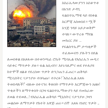
እስራኤላውያንን አስቆጥቶ
በአንድ ታዳጊ
ፍልስጥኤማዊ ላይ የበቀል
እርምጃ አስወሰደ። ሟች
እንጅ ገዳይ አይታወቅም
ተባለ። ውጥረቱ ማየል
መክረር ያዘ ...
የፍልስጥኤም ታጣቂዎች
ተፈጸመብን ያሉትን በደል
ለመበቀል በአጸፋው በተወንጫፊ ሮኬት ሚሳኤል የእስራኤን መዲና
ሳይቀር ማጥቃት ያዙ። ቴል አቢብን፣ እየሩሳሌምና ወደ የተለያዩ
ከተሞች ዘልቆ የደረሰው ጥቃት ድንጋጤን ፈጠረ። ጠቅላይ
ሚነኒስትር ናታንያሁ ተበሳጩ፣ ተሶረፉ! "እስራኤል አጸፋ
ትወስዳለች!" ብለው በተናገሩ ቅጽበት የማጥቃት እርምጃውን አዘዙ!
ጥቂቶችን ለማጥቀሰት በጋዛ ፍልስጥኤማውያን ላይ የመከራው
ደወል ተደወለ...! የእስራኤል ጠቅላይ ሚኒስትር ናታንያሁ ጋዛን
መልሰው ለማጥቃት የክተት አዋጅ ጠሩ። ሰኞ አጸፋ የአየር ጥቃት …