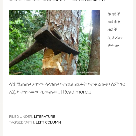
ከዛፎች
መካከል
ዛፎች
ሲቆረጡ
ዎዮው
ላሽሟጠጡ፡ ዎዮው ላላገጡ፡ የተጨፈጨፉት የተቆረጡቱ፡ ለምሣር
about
እጄታ ተገጥመው ሲመጡ። …
[Read more...]
ዛፎች
FILED UNDER:
LITERATURE
TAGGED WITH:
LEFT COLUMN