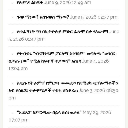
የጽምዶ ልክፍት
June 9, 2026 12:49 am
ገዳዩ ማነው? አስገዳዩስ ማነው?
June 5, 2026 02:37 pm
ጽንፈኝነት ግን በኢትዮጵያ ምድር ፈጽሞ ቦታ የለውም!
June
5, 2026 01:47 pm
የትብብሩ “ብናሸንፍም ፓርላማ አንገባም” መግለጫ “ወንበር
ስታጡ ነው” የሚል ከፍተኛ ተቃውሞ አስነሳ
June 4, 2026
12:04 am
አዲሱ የትራምፕ የምርጫ መመሪያ፡ የአሜሪካ ዲፕሎማቶችን
አፍ ያስዘጋ፤ ተቃዋሚዎች ተስፋ ያስቆረጠ
June 3, 2026 08:50
pm
“ኢህአፓ ከምርጫው በኋላ ይሰነጠቃል”
May 29, 2026
07:07 pm