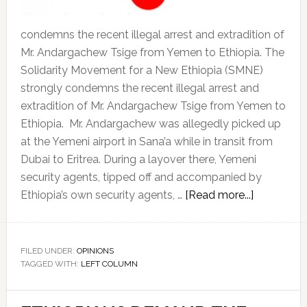
condemns the recent illegal arrest and extradition of
Mr. Andargachew Tsige from Yemen to Ethiopia. The
Solidarity Movement for a New Ethiopia (SMNE)
strongly condemns the recent illegal arrest and
extradition of Mr. Andargachew Tsige from Yemen to
Ethiopia. Mr. Andargachew was allegedly picked up
at the Yemeni airport in Sana’a while in transit from
Dubai to Eritrea. During a layover there, Yemeni
security agents, tipped off and accompanied by
about
Ethiopia’s own security agents, …
[Read more...]
Solidarity
Movemen
for
FILED UNDER:
OPINIONS
TAGGED WITH:
LEFT COLUMN
a
New
Ethiopia