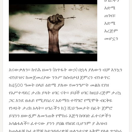
ሀገራችን
OFFICE
እድሜ
ጠገብ፣
እድሜ
እረጅም
መሆኗን
እናውቃለን፡፡ ከኖሕ ዘመን (ከጥፋት ውኃ) በኋላ ያለውን ብቻ እንኳን
ብንይዝና ከመጀመሪያው ንጉሥ ከሰብታህ ጀምረን ብንቆጥር
ከ4500 ዓመት በላይ ዕድሜ ያለው የመንግሥት መልክ የያዘ
የአሥተዳደር ታሪክ ያላት ሀገር ናት፡፡ ይህች ሀገር ከዚህ ረጅም ታሪኳ
ጋር እንደ ፀሐይ የሚያበራና አድማስ ተሻግሮ የሚሞቅ ብርቅዬ
የነጻነት ታሪክ አላት፡፡ ሀገራችን ከ3 ሺህ ዓመታት በፊት ጀምሮ
ይሄንን ዘውዷም ለመንጠቅ የሞከሩ እጅግ ከባባድ ፈተናዎችን
አሳልፋለች፡፡ ፈተናው ያንን ያህል የከበደ ቢሆንም ያ ሕዝብ
ከጠላቶቹ ከፈታኞቹ ከተገዳዳሪዎቹ ሁለንተናዊ አቅም የላቀ ጥንካሬ