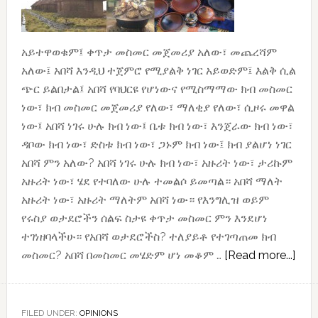
አይተዋወቁም፤ ቀጥታ መስመር መጀመሪያ አለው፣ መጨረሻም
አለው፤ አበሻ እንዲህ ተጀምሮ የሚያልቅ ነገር አይወድም፤ እልቅ ሲል
ጭር ይልበታል፤ አበሻ የባህርዩ የሆነውና የሚስማማው ክብ መስመር
ነው፣ ክብ መስመር መጀመሪያ የለው፣ ማለቂያ የለው፣ ሲዞሩ መዋል
ነው፤ አበሻ ነገሩ ሁሉ ክብ ነው፤ ቤቱ ክብ ነው፣ እንጀራው ክብ ነው፣
ዳቦው ክብ ነው፣ ድስቱ ክብ ነው፣ ጋኑም ክብ ነው፤ ክብ ያልሆነ ነገር
አበሻ ምን አለው? አበሻ ነገሩ ሁሉ ክብ ነው፣ አዙሪት ነው፣ ታሪኩም
አዙሪት ነው፣ ሄደ የተባለው ሁሉ ተመልሶ ይመጣል። አበሻ ማለት
አዙሪት ነው፣ አዙሪት ማለትም አበሻ ነው። የእንግሊዝ ወይም
የሩስያ ወታደሮችን ሰልፍ ስታዩ ቀጥታ መስመር ምን እንደሆነ
ተገነዘባላችሁ። የአበሻ ወታደሮችስ? ተለያይቶ የተገጣጠመ ክብ
abo
መስመር? አበሻ በመስመር መሄድም ሆነ መቆም …
[Read more...]
አይ
አበሻ!
አበሻ
FILED UNDER:
OPINIONS