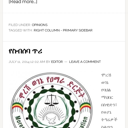
about
[Read more...]
የመከራ
ደወል
በጋዛ!
FILED UNDER:
OPINIONS
TAGGED WITH:
RIGHT COLUMN - PRIMARY SIDEBAR
የስብሰባ ጥሪ
JULY 11, 2014 12:02 AM
BY
EDITOR
LEAVE A COMMENT
ሞረሽ
ወገኔ
የባህል
ማህበር
በስዊድን፤
የወያኔ
ትግሬዎች
ስልጣን