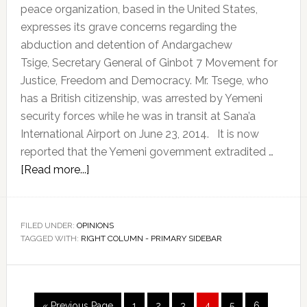
peace organization, based in the United States,
expresses its grave concerns regarding the
abduction and detention of Andargachew
Tsige, Secretary General of Ginbot 7 Movement for
Justice, Freedom and Democracy. Mr. Tsege, who
has a British citizenship, was arrested by Yemeni
security forces while he was in transit at Sana’a
International Airport on June 23, 2014. It is now
reported that the Yemeni government extradited …
about
[Read more...]
Center
for
the
FILED UNDER:
OPINIONS
TAGGED WITH:
RIGHT COLUMN - PRIMARY SIDEBAR
Rights
of
Ethiopian
Women
Page
Page
Page
Page
Page
Page
« Previous Page
1
2
3
4
5
6