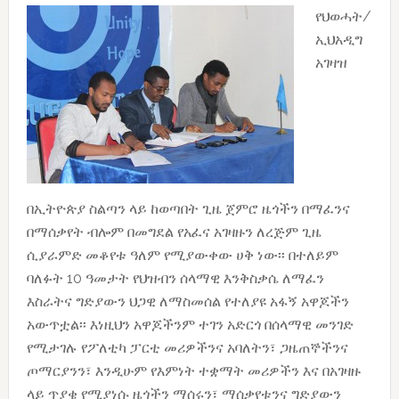
የህወሓት/
ኢህአዲግ
አገዛዝ
በኢትዮጵያ ስልጣን ላይ ከወጣበት ጊዜ ጀምሮ ዜጎችን በማፈንና
በማሰቃየት ብሎም በመግደል የአፈና አገዛዙን ለረጅም ጊዜ
ሲያራምድ መቆየቱ ዓለም የሚያውቀው ሀቅ ነው፡፡ በተለይም
ባለፉት 10 ዓመታት የህዝብን ሰላማዊ እንቅስቃሴ ለማፈን
እስራትና ግድያውን ህጋዊ ለማስመሰል የተለያዩ አፋኝ አዋጆችን
አውጥቷል፡፡ እነዚህን አዋጆችንም ተገን አድርጎ በሰላማዊ መንገድ
የሚታገሉ የፖለቲካ ፓርቲ መሪዎችንና አባለትን፣ ጋዜጠኞችንና
ጦማርያንን፣ እንዲሁም የእምነት ተቋማት መሪዎችን እና በአገዛዙ
ላይ ጥያቄ የሚያነሱ ዜጎችን ማሰሩን፣ ማሰቃየቱንና ግድያውን