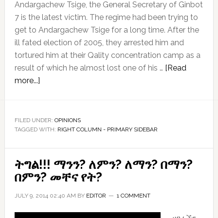
Andargachew Tsige, the General Secretary of Ginbot
7 is the latest victim. The regime had been trying to
get to Andargachew Tsige for a long time. After the
ill fated election of 2005, they arrested him and
tortured him at their Qality concentration camp as a
result of which he almost lost one of his …
[Read
about
more...]
ETHIOPIANS
DEMAND
THE
FILED UNDER:
OPINIONS
TAGGED WITH:
SAFE
RIGHT COLUMN - PRIMARY SIDEBAR
RETURN
OF
ትግል!!! ማንን? ለምን? ለማን? በማን?
ANDARGACHEW
በምን? መቸና የት?
TSIGE
AT
JULY 9, 2014 02:40 AM
BY
EDITOR
1 COMMENT
FOREIGN