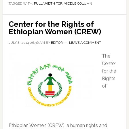
TAGGED WITH:
FULL WIDTH TOP
,
MIDDLE COLUMN
ቀጥ
መስ
Center for the Rights of
Ethiopian Women (CREW)
JULY 8, 2014 06:36 AM
BY
EDITOR
LEAVE A COMMENT
The
Center
for the
Rights
of
Ethiopian Women (CREW), a human rights and