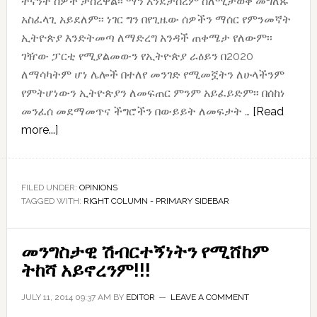
ትናንት ሰዎች ታስረዋል፡፡ ማን እንደታሰረም ስለሚታወቅ መግለጹ
አስፈላጊ አይደለም፡፡ ነገር ግን በየጊዜው ሰዎችን ማሰር የምንመኛት
ኢትዮጵያ እንድትመጣ ለማድረግ አንዳች ጠቀሜታ የለውም፡፡
ገዥው ፓርቲ የሚያልመውን የኢትዮጵያ ራዕይን በ2020
ለማሳካትም ሆነ ሌሎች በተለየ መንገድ የሚመኟትን ለሁላችንም
የምትሆነውን ኢትዮጵያን ለመፍጠር ምንም አይፈይድም፡፡ በሰከነ
መንፈሰ መደማመጥና ችግሮችን በውይይት ለመፍታት …
[Read
about
more...]
ወራቱ
ረመዷን
ነው!
FILED UNDER:
OPINIONS
TAGGED WITH:
ፍቷቸው!
RIGHT COLUMN - PRIMARY SIDEBAR
መንግስታዊ ሽብርተኝነትን የሚሸከም
ትከሻ አይኖረንም!!!
JULY 11, 2014 09:37 AM
BY
EDITOR
LEAVE A COMMENT