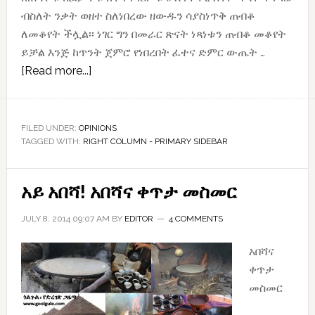
ብስለት ንቃት ወዘተ ስለነበረው ዘውዱን ሳያስነጥቅ ጠብቆ
ለመቆየት ችሏል፡፡ ነገር ግን በመራር ጽናት ነጻነቱን ጠብቆ መቆየት
ይቻል እንጅ ከጥንት ጀምሮ የነበረበት ፈተና ድምር ውጤት …
about
[Read more...]
ትግል!!!
ማንን?
ለምን?
FILED UNDER:
OPINIONS
TAGGED WITH:
RIGHT COLUMN - PRIMARY SIDEBAR
ለማን?
በማን?
በምን?
አይ አበሻ! አበሻና ቀጥታ መስመር
መቸና
የት?
JULY 8, 2014 09:07 AM
BY
EDITOR
4 COMMENTS
አበሻና
ቀጥታ
መስመር