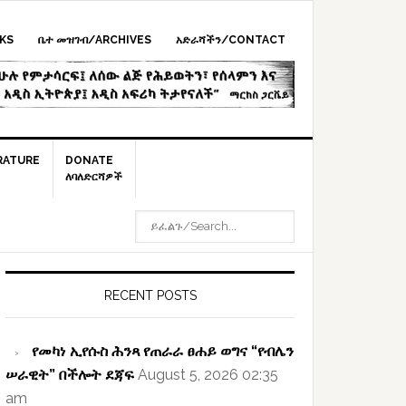
KS
ቤተ መዝገብ/ARCHIVES
አድራሻችን/CONTACT
RATURE
DONATE
ለባለድርሻዎች
ይፈልጉ/SEARCH...
rimary
idebar
RECENT POSTS
የመካነ ኢየሱስ ሕንጻ የጠራራ ፀሐይ ወግና “የብሌን
ሠራዊት” በችሎት ደጃፍ
August 5, 2026 02:35
am