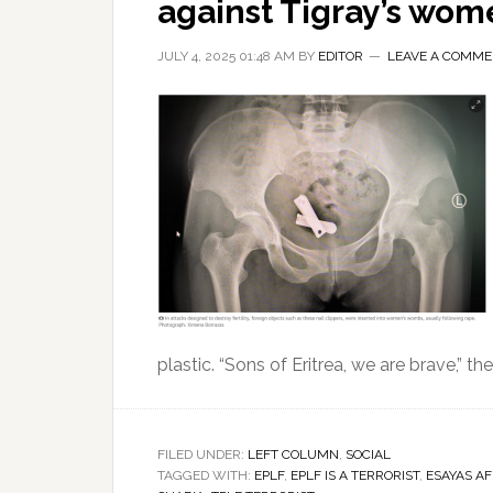
against Tigray’s wo
JULY 4, 2025 01:48 AM
BY
EDITOR
LEAVE A COMM
plastic. “Sons of Eritrea, we are brave,” t
FILED UNDER:
LEFT COLUMN
,
SOCIAL
TAGGED WITH:
EPLF
,
EPLF IS A TERRORIST
,
ESAYAS A