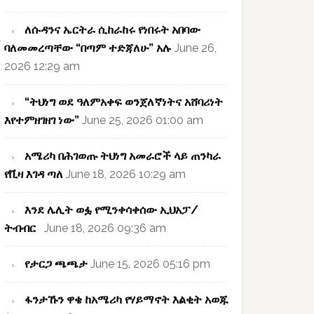
ለሱዳንና ኤርትራ ሲከራከሩ የነበሩት አበባው
ባለመመረጣቸው “በጣም ተድጃለሁ” አሉ
June 26,
2026 12:29 am
“ትህነግ ወደ ዓለምአቀፍ ወንጀለኛነትና አሸባሪነት
እየተምዘገዘገ ነው”
June 25, 2026 01:00 am
አሜሪካ በሕገወጡ ትህነግ አመራሮች ላይ ጠንካራ
የቪዛ እገዳ ጣለ
June 18, 2026 10:29 am
እንደ ሌሊት ወፏ የሚንቀሳቀሰው ኢህአፓ/
ትብብር
June 18, 2026 09:36 am
የታርጋ ጫጫታ
June 15, 2026 05:16 pm
ፋንታኹን ዋቄ ከአሜሪካ የሃይማኖት እልቂት አወጁ