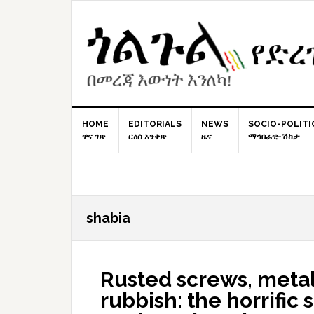
Skip
Skip
Skip
to
to
to
primary
content
primary
navigation
sidebar
HOME
EDITORIALS
NEWS
SOCIO-POLITI
ዋና ገጽ
ርዕሰ አንቀጽ
ዜና
ማኅበራዊ-ሽከታ
shabia
Rusted screws, metal
rubbish: the horrific