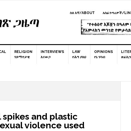
ስለ እኛ/ABOUT
አስፈንጣሪዎች/LIN
CAL
RELIGION
INTERVIEWS
LAW
OPINIONS
LITE
ሃይማኖታዊ
እናውጋ
የሕግ ያለህ
የኔ ሃሳብ
ጽፈኪን
P
S
 spikes and plastic
 sexual violence used