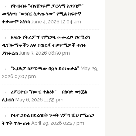
የትብብሩ “ብናሸንፍም ፓርላማ አንገባም”
መግለጫ “ወንበር ስታጡ ነው” የሚል ከፍተኛ
ተቃውሞ አስነሳ
June 4, 2026 12:04 am
አዲሱ የትራምፕ የምርጫ መመሪያ፡ የአሜሪካ
ዲፕሎማቶችን አፍ ያስዘጋ፤ ተቃዋሚዎች ተስፋ
ያስቆረጠ
June 3, 2026 08:50 pm
“ኢህአፓ ከምርጫው በኋላ ይሰነጠቃል”
May 29,
2026 07:07 pm
ሪፖርተር፡ “ስውር ተልዕኮ” – በከባድ ወንጀል
ሊከሰስ
May 6, 2026 11:55 pm
የፋኖ ኃይል በደረሰበት ጉዳት ሃምሳ ሺህ የሚጠጋ
ትጥቅ ጥሎ ጠፋ
April 29, 2026 02:27 pm