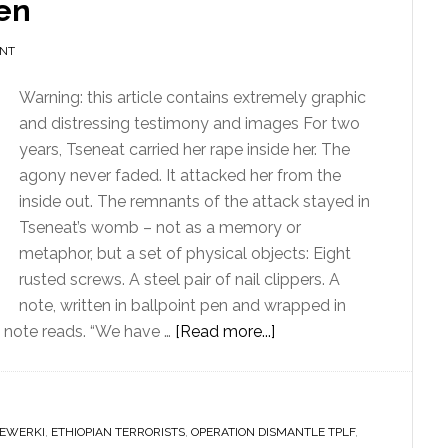
men
ENT
Warning: this article contains extremely graphic
and distressing testimony and images For two
years, Tseneat carried her rape inside her. The
agony never faded. It attacked her from the
inside out. The remnants of the attack stayed in
Tseneat’s womb – not as a memory or
metaphor, but a set of physical objects: Eight
rusted screws. A steel pair of nail clippers. A
note, written in ballpoint pen and wrapped in
about
he note reads. “We have …
[Read more...]
Rusted
screws,
metal
FEWERKI
,
ETHIOPIAN TERRORISTS
,
OPERATION DISMANTLE TPLF
spikes
,