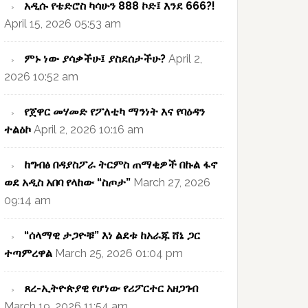
አዲሱ የቴድሮስ ካሳሁን 888 ኮድ፤ እንደ 666?!
April 15, 2026 05:53 am
ምኑ ነው ያሳቃችሁ፤ ያስደሰታችሁ?
April 2,
2026 10:52 am
የጀዋር መሃመድ የፖለቲካ ማንነት እና የባዕዳን
ተልዕኮ
April 2, 2026 10:16 am
ከግብፅ በዳያስፖራ ትርምስ ጠማቂዎች በኩል ፋኖ
ወደ አዲስ አበባ የላከው “ስጦታ”
March 27, 2026
09:14 am
“ሰላማዊ ታጋዮቹ” እነ ልደቱ ከአራጁ ሸኔ ጋር
ተጣምረዋል
March 25, 2026 01:04 pm
ጸረ-ኢትዮጵያዊ የሆነው የሪፖርተር አዘጋገብ
March 19, 2026 11:54 am