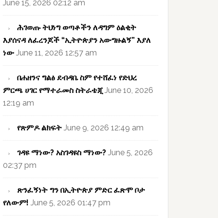
June 15, 2026 02:12 am
ሕገወጡ ትህነግ ወጣቶችን ለዳግም ዕልቂት
እያሰናዳ ለፈረንጆች “ኢትዮጵያን አውግዙልኝ” እያለ
ነው
June 11, 2026 12:57 am
በሐዘንና ግልፅ ደብዳቤ ስም የተሸፈነ የድህረ
ምርጫ ሀገር የማተራመስ ስትራቴጂ
June 10, 2026
12:19 am
የጽምዶ ልክፍት
June 9, 2026 12:49 am
ገዳዩ ማነው? አስገዳዩስ ማነው?
June 5, 2026
02:37 pm
ጽንፈኝነት ግን በኢትዮጵያ ምድር ፈጽሞ ቦታ
የለውም!
June 5, 2026 01:47 pm