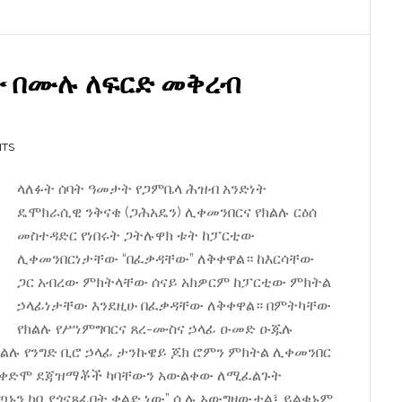
የሆኑበት
የጋምቤላ
የርዕሰ
ው በሙሉ ለፍርድ መቅረብ
መስተዳድር
ምደባ
NTS
ላለፉት ሰባት ዓመታት የጋምቤላ ሕዝብ አንድነት
ዴሞክራሲዊ ንቅናቄ (ጋሕአዴን) ሊቀመንበርና የክልሉ ርዕሰ
መስተዳድር የነበሩት ጋትሉዋክ ቱት ከፓርቲው
ሊቀመንበርነታቸው “በፈቃዳቸው” ለቅቀዋል። ከእርሳቸው
ጋር አብረው ምክትላቸው ሰናይ አክዎርም ከፓርቲው ምክትል
ኃላፊነታቸው እንደዚሁ በፈቃዳቸው ለቅቀዋል። በምትካቸው
የክልሉ የሥነምግባርና ጸረ-ሙስና ኃላፊ ዑመድ ዑጁሉ
ልሉ የንግድ ቢሮ ኃላፊ ታንኩዌይ ጆክ ሮምን ምክትል ሊቀመንበር
“የቀድሞ ደጃዝማቾች ካባቸውን አውልቀው ለሚፈልጉት
ን ካባ ያጎናጸፈበት ቀልድ ነው” ሲሉ አውግዘውታል፤ ይልቁኑም