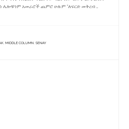
ሆነ ሌሎቹንም አመራሮች ጨምሮ ሁሉም “ለፍርድ መቅረብ …
AK
,
MIDDLE COLUMN
,
SENAY