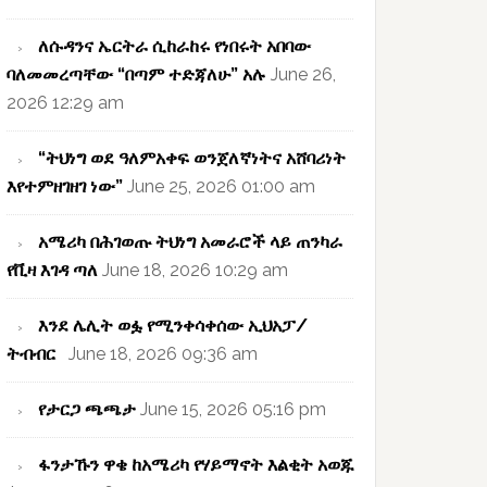
ለሱዳንና ኤርትራ ሲከራከሩ የነበሩት አበባው
ባለመመረጣቸው “በጣም ተድጃለሁ” አሉ
June 26,
2026 12:29 am
“ትህነግ ወደ ዓለምአቀፍ ወንጀለኛነትና አሸባሪነት
እየተምዘገዘገ ነው”
June 25, 2026 01:00 am
አሜሪካ በሕገወጡ ትህነግ አመራሮች ላይ ጠንካራ
የቪዛ እገዳ ጣለ
June 18, 2026 10:29 am
እንደ ሌሊት ወፏ የሚንቀሳቀሰው ኢህአፓ/
ትብብር
June 18, 2026 09:36 am
የታርጋ ጫጫታ
June 15, 2026 05:16 pm
ፋንታኹን ዋቄ ከአሜሪካ የሃይማኖት እልቂት አወጁ