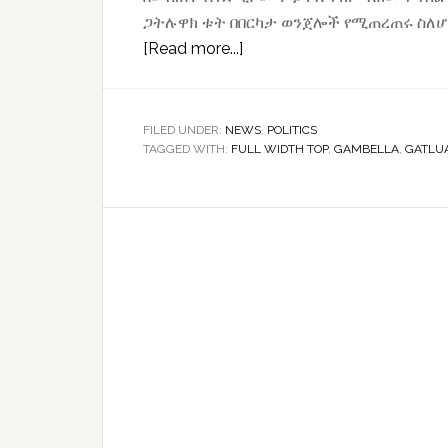
ጋትሉዋክ ቱት በበርካታ ወንጀሎች የሚጠረጠሩ ስለ
about
[Read more...]
“ጋትሉዋክና
ተባባሪዎቻቸው
በሙሉ
FILED UNDER:
NEWS
,
POLITICS
TAGGED WITH:
FULL WIDTH TOP
ለፍርድ
,
GAMBELLA
,
GATLU
መቅረብ
አለባቸው”
የክልሉ
ነዋሪዎች