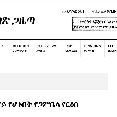
ስለ እኛ/ABOUT
አስፈንጣሪዎች/LIN
CAL
RELIGION
INTERVIEWS
LAW
OPINIONS
LITE
ሃይማኖታዊ
እናውጋ
የሕግ ያለህ
የኔ ሃሳብ
ጽፈኪን
P
S
ይ የሆኑበት የጋምቤላ የርዕሰ