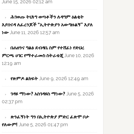
June 15, 2026 02:12 am
ሕገወጡ ትህነግ ወጣቶችን ለዳግም ዕልቂት
እያሰናዳ ለፈረንጆች “ኢትዮጵያን አውግዙልኝ” እያለ
ነው
June 11, 2026 12:57 am
በሐዘንና ግልፅ ደብዳቤ ስም የተሸፈነ የድህረ
ምርጫ ሀገር የማተራመስ ስትራቴጂ
June 10, 2026
12:19 am
የጽምዶ ልክፍት
June 9, 2026 12:49 am
ገዳዩ ማነው? አስገዳዩስ ማነው?
June 5, 2026
02:37 pm
ጽንፈኝነት ግን በኢትዮጵያ ምድር ፈጽሞ ቦታ
የለውም!
June 5, 2026 01:47 pm