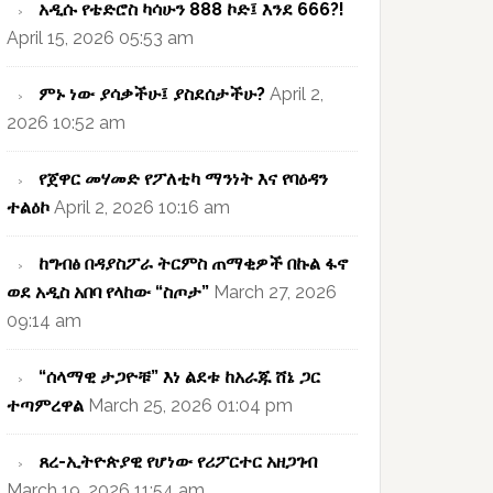
አዲሱ የቴድሮስ ካሳሁን 888 ኮድ፤ እንደ 666?!
April 15, 2026 05:53 am
ምኑ ነው ያሳቃችሁ፤ ያስደሰታችሁ?
April 2,
2026 10:52 am
የጀዋር መሃመድ የፖለቲካ ማንነት እና የባዕዳን
ተልዕኮ
April 2, 2026 10:16 am
ከግብፅ በዳያስፖራ ትርምስ ጠማቂዎች በኩል ፋኖ
ወደ አዲስ አበባ የላከው “ስጦታ”
March 27, 2026
09:14 am
“ሰላማዊ ታጋዮቹ” እነ ልደቱ ከአራጁ ሸኔ ጋር
ተጣምረዋል
March 25, 2026 01:04 pm
ጸረ-ኢትዮጵያዊ የሆነው የሪፖርተር አዘጋገብ
March 19, 2026 11:54 am