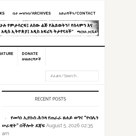
KS
ቤተ መዝገብ/ARCHIVES
አድራሻችን/CONTACT
RATURE
DONATE
ለባለድርሻዎች
ይፈልጉ/SEARCH...
rimary
idebar
RECENT POSTS
የመካነ ኢየሱስ ሕንጻ የጠራራ ፀሐይ ወግና “የብሌን
ሠራዊት” በችሎት ደጃፍ
August 5, 2026 02:35
am