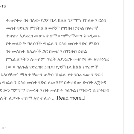
NTS
ተጠናቀቀ በተባለው የጋምቤላ ክልል ግምገማ የክልሉን ርዕሰ
መስተዳድርና ምክትል ለመሾም የገንዘብ ኃይል ከፍተኛ
ተጽዕኖ እያደረገ መሆኑ ተሰማ። ግምገማውን እንዲመሩ
የተመደቡት ግለሰቦች የክልሉን ርዕሰ መስተዳድር ምደባ
በተመለከተ ከሌሎች ጋር በመሆን በገንዘብ ኃይል
የሚፈልጉትን ለመሾም ጥረት እያደረጉ መሆናቸው እየተነገረ
ነው። ጎልጉል የድረገጽ ጋዜጣ የጋምቤላ ክልል ነዋሪዎች
 አለባቸው” ማለታቸውን ጠቅሶ በክልሉ የተንሰራፋውን ግፍና
ኋላ የክልሉን ርዕሰ መስተዳድር ለመሾም በታቀደው ድብቅ አጀንዳ
ሄደውን ግምገማ የመሩትን በተመለከተ ጎልጉል ዘገባውን ሲያቀርብ
about
ሉት ፈቃዱ ተሰማ እና ተፈራ …
[Read more...]
ገንዘብና
ሥውር
እጆች
,
TPLF
ተዋናይ