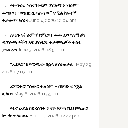
የትብብሩ “ብናሸንፍም ፓርላማ አንገባም”
መግለጫ “ወንበር ስታጡ ነው” የሚል ከፍተኛ
ተቃውሞ አስነሳ
June 4, 2026 12:04 am
አዲሱ የትራምፕ የምርጫ መመሪያ፡ የአሜሪካ
ዲፕሎማቶችን አፍ ያስዘጋ፤ ተቃዋሚዎች ተስፋ
ያስቆረጠ
June 3, 2026 08:50 pm
“ኢህአፓ ከምርጫው በኋላ ይሰነጠቃል”
May 29,
2026 07:07 pm
ሪፖርተር፡ “ስውር ተልዕኮ” – በከባድ ወንጀል
ሊከሰስ
May 6, 2026 11:55 pm
የፋኖ ኃይል በደረሰበት ጉዳት ሃምሳ ሺህ የሚጠጋ
ትጥቅ ጥሎ ጠፋ
April 29, 2026 02:27 pm