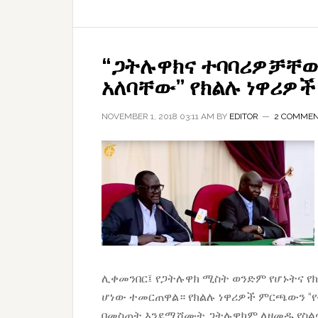
“ጋትሉዋክና ተባባሪዎቻቸ
አለባቸው” የክልሉ ነዋሪዎች
NOVEMBER 1, 2018 03:11 AM
BY
EDITOR
2 COMME
ሊቀመንበር፤ የጋትሉዋክ ሚስት ወንድም የሆኑትና የክ
ሆነው ተመርጠዋል። የክልሉ ነዋሪዎች ምርጫውን 
በመስጠት እንደሚሾሙት ጋትሉዋክም ለዘመዱ የስልጣኑ