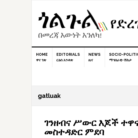
Skip
Skip
Skip
to
to
to
primary
content
primary
navigation
sidebar
HOME
EDITORIALS
NEWS
SOCIO-POLITI
ዋና ገጽ
ርዕሰ አንቀጽ
ዜና
ማኅበራዊ-ሽከታ
gatluak
ገንዘብና ሥውር እጆች ተዋና
መስተዳድር ምደባ