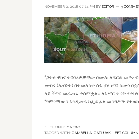
NOVEMBER 2, 2018 07:24 PM
BY
EDITOR
3 COMME
“ጋትሉዋክና ተባባሪዎቻቸው በሙሉ ለፍርድ መቅረብ
ሙስና (ሌብነት) በተመለከተ ሰፋ ያለ ዘገባ ካወጣ በ
ላይ ችግር መፈጠሩ ተሰምቷል። ለአሥር ቀናት የተካ
“ግምገማውን እንዲመሩ ከፌዴራል መንግሥት የተወከ
FILED UNDER:
NEWS
TAGGED WITH:
GAMBELLA
,
GATLUAK
,
LEFT COLUMN