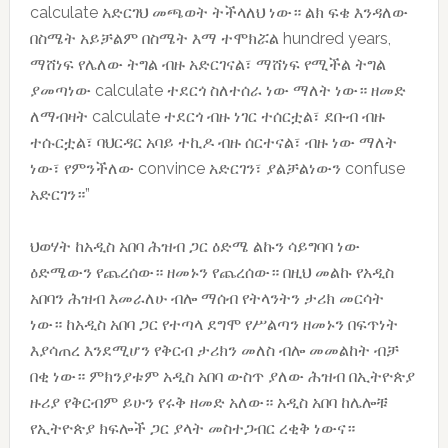
calculate አድርገህ መጫወት ትችላለህ ነው። ልክ ፍቄ እንዳለው
በስሜት አይቻልም በስሜት እማ ተሞክሯል hundred years,
ማሸነፍ የሌለው ትግል ብዙ አድርገናል፣ ማሸነፍ የሚችል ትግል
ያመጣነው calculate ተደርጎ ስለተሰራ ነው ማለት ነው። ዘመድ
ለማብዛት calculate ተደርጎ ብዙ ነገር ተሰርቷል፣ ደቡብ ብዙ
ተሱርቷል፣ ባህርዳር አባይ ተኪዶ ብዙ ሰርተናል፣ ብዙ ነው ማለት
ነው፣ የምንችለው convince አድርገን፣ ያልቻልነውን confuse
አድርገን።”
ህወሃት ከአዲስ አበባ ሕዝብ ጋር ዕድሜ ልኩን ሳይግባባ ነው
ዕድሜውን የጨረሰው። ዘመኑን የጨረሰው። በዚህ መልኩ የአዲስ
አበባን ሕዝብ እመራለሁ ብሎ ማሰብ የትላንትን ታሪክ መርሳት
ነው። ከአዲስ አበባ ጋር የተጣላ ደግሞ የሥልጣን ዘመኑን በፍጥነት
እያሳጠረ እንደሚሆን የቅርብ ታሪክን መለስ ብሎ መመልከት ብቻ
በቂ ነው። ምክንያቱም አዲስ አበባ ውስጥ ያለው ሕዝብ በኢትዮጵያ
ዙሪያ የቅርብም ይሁን የሩቅ ዘመድ አለው። አዲስ አበባ ከሌሎቹ
የኢትዮጵያ ክፍሎች ጋር ያላት መስተጋብር ረቂቅ ነውና።