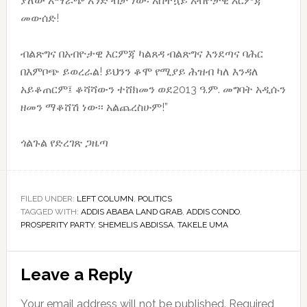
ያለው አማራጭ አንድ ብቻ ነው፡ አስቸኳይ አብዮታዊ እርምጃ
መውሰድ!
ብልጽግና በአብዮታዊ እርምጃ ካልጸዳ ብልጽግና እንደጣና ባሕር
በእምቦጭ ይወረራል! ይህንን ቆሞ የሚያይ ሕዝብ ካለ እንዳለ
አይቆጠርም፤ ቆሻሻውን ተሸክመን ወደ2013 ዓ.ም. መግባት አዲሱን
ዘመን ማቆሸሽ ነው፡፡ አልጨረስሁም!”
ጎልጉል የድረገጽ ጋዜጣ
FILED UNDER:
LEFT COLUMN
,
POLITICS
TAGGED WITH:
ADDIS ABABA LAND GRAB
,
ADDIS CONDO
,
PROSPERITY PARTY
,
SHEMELIS ABDISSA
,
TAKELE UMA
Reader
Leave a Reply
Interactions
Your email address will not be published.
Required