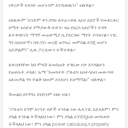
ነዋሪዎች ፍላጎት መሆኑንም እንገነዘባለን፤” ብለዋል።
አክለውም “አንድም ቀን በግፍ ለተፈናቀሉ አርሶ አደሮች የመቆርቆር
ስሜት አሳይቶ የማያውቅ ቡድን፣ ዛሬ የአርሶ አደሮችን ጉዳት
ለተቀባይነት ማግኛ መጠቀሚያ ሲያደርገው ማየት ያሳዝናል። ነገር
ግን በሐሰተኛና በተጋነነ መረጃ ጠንካራ መምሰል እንጂ መሆን
አይቻልም፤” ሲሉ ፓርቲውን ተችተዋል።
ለቀረበባቸው ክስ ምላሽ ለመስጠት ተገቢው ቦታ እንዳልሆኑ
የጠቀሱት ታከለ፣ ኡማ “ከመጓተት ፖለቲካ አስተሳሰብ መውጣት
አለመቻል ግን ትልቅ ህመም እንደሆነ ይሰማኛል፤” ብለዋል።
ሽመልስ በንግግሩ ይህንንም ብሎ ነበር፤
“ፖለቲካ ደግሞ እናንተ ሰዎች ተንኮል ነው ሌላ ነገር አይደለም፣ ምን
ያክል ተንኮል ትችላለህ ነው፣ ምን ያክል በ intrigue መጫወት
ትችላለህ ነው፣ ምን ያክል power calculusሷን properly