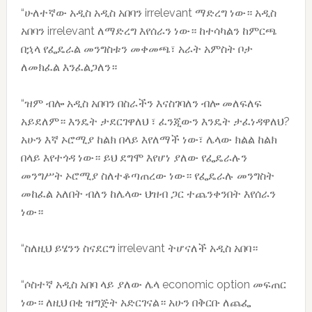
“ሁለተኛው አዲስ አዲስ አበባን irrelevant ማድረግ ነው። አዲስ
አበባን irrelevant ለማድረግ እየሰራን ነው። ከተሳካልን ከምርጫ
በኋላ የፌዴራል መንግስቱን መቀመጫ፣ አራት አምስት ቦታ
ለመክፈል እንፈልጋለን።
“ዝም ብሎ አዲስ አበባን በስራችን እናስገባለን ብሎ መለፍለፍ
አይደለም። እንዴት ታደርገዋለህ ፣ ፈንጂውን እንዴት ታፈነዳዋለህ?
አሁን እኛ ኦሮሚያ ከልክ በላይ እየለማች ነው፣ ሌላው ክልል ከልክ
በላይ እየተጎዳ ነው። ይህ ደግሞ እየሆነ ያለው የፌዴራሉን
መንግሥት ኦሮሚያ ስለተቆጣጠረው ነው። የፌዴራሉ መንግስት
መከፈል አለበት ብለን ከሌላው ህዝብ ጋር ተጨንቀንበት እየሰራን
ነው።
“ስለዚህ ይሄንን ስናደርግ irrelevant ትሆናለች አዲስ አበባ።
“ሶስተኛ አዲስ አበባ ላይ ያለው ሌላ economic option መፍጠር
ነው። ለዚህ በቂ ዝግጅት አድርገናል። አሁን በቅርቡ ለጨፌ