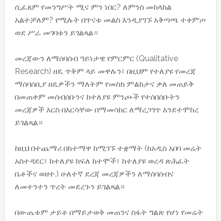
ሲፈጸም የመንግሥት ሚና ምን ነበር? ለምንስ መከላከል
አልተቻለም? የሚሉት በጥናቱ መልስ እንዲያገኙ አቅጣጫ ተቀምጦ
ወደ ሥራ መገባቱን ይገልጻል።
መረጃውን ለማሰባሰብ ዓይነታዊ የምርምር (Qualitative
Research) ዘዴ ጥቅም ላይ መዋሉን፣ በዚህም የተለያዩ የመረጃ
ማሰባሰቢያ ዘዴዎችን ማለትም የመስክ ምልከታና ቃለ መጠይቅ
በመጠቀም መሰብሰቡንና ከተለያዩ ምንጮች የተሰበሰቡትን
መረጃዎች እርስ በእርሳቸው በማመሳከር ለማረጋገጥ እንደተሞከረ
ይገልጻል።
ከዚህ በተጨማሪ በከተማዋ ከሚገኙ ተቋማት (ከአዲስ አበባ መሬት
አስተዳደር፣ ከተለያዩ ክፍለ ከተሞች፣ ከተለያዩ ወረዳ ጽሕፈት
ቤቶችና ወዘተ.) ሁለተኛ ደረጃ መረጃዎችን ለማሰባሰብና
ለመተንተን ጥረት መደረጉን ይገልጻል።
በውጤቱም ታይቶ በማይታወቅ መጠንና ስፋት ግልጽ የሆነ የመሬት