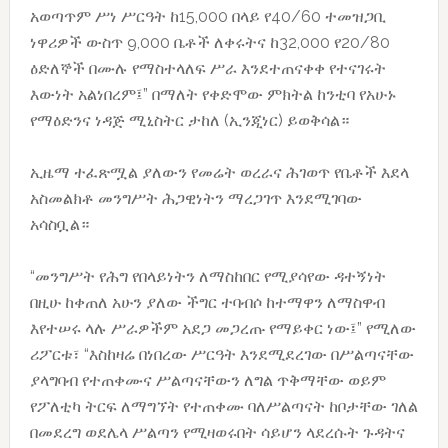
አወጣጥም ሥነ ሥርዓት ከ15,000 በላይ የ40/60 ተመዝጋቢ
ነዋሪዎች ውስጥ 9,000 ቤቶች ለቀሩትና ከ32,000 የ20/80
ዕድለኞች በሙሉ የማስተላለፍ ሥራ እንደተጠናቀቀ የተናገሩት
እውነት አልነበረም፤” በማለት የቀድሞው ምክትል ከንቲባ የአሁኑ
የማዕድንና ነዳጅ ሚኒስትር ታከለ (ኢንጂነር) ይወቅሳል።
ኢዜማ ተፈጽሟል ያለውን የመሬት ወረራና ሕገወጥ የቤቶች እደላ
አስመልክቶ መንግሥት ሕጋዊነትን ማረጋገጥ እንደሚገባው
አሳስቧል።
“መንግሥት የሕግ የበላይነትን ለማስከበር የሚያሳየው ዳተኝነት
በዚሁ ከቀጠለ አሁን ያለው ችግር ተባብሶ ከተማዋን ለማስዋብ
እየተሠሩ ላሉ ሥራዎችም አደጋ መጋረጡ የማይቀር ነው፤” የሚለው
ሪፖርቱ፣ “እስከዛሬ በነበረው ሥርዓት እንደሚደረገው በሥልጣናቸው
ያላግባብ የተጠቀሙና ሥልጣናቸውን ለግል ጥቅማቸው ወይም
የፖለቲካ ትርፍ ለማግኘት የተጠቀሙ ባለሥልጣናት ከቦታቸው ገለል
በመደረግ ወደሌላ ሥልጣን የሚዛወሩበት ሳይሆን ላደረሱት ጉዳትና