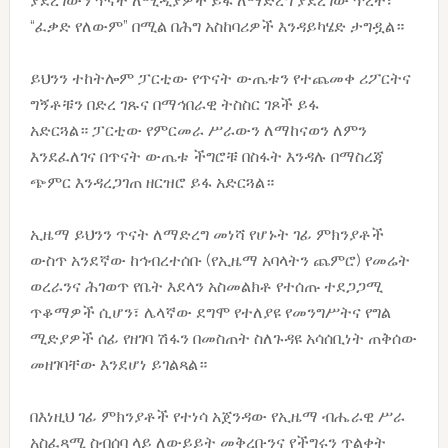
ያደረገውን ጥናት ለሚዲያዎች ይፋ ለማድረግ ያደረገው ጥረት፣
“ፈቃድ የለውም” በሚል በሕግ አስከባሪዎች እንዳይካሄድ ታግዷል።
ይህንን ተከትሎም ፓርቲው የጥናት ውጤቱን የተጨመቀ ሪፖርትና
ግኝቶቹን በድረ ገጹና በማኅበራዊ ትስስር ገጾች ይፋ
አድርጓል። ፓርቲው የምርመራ ሥራውን ለማከናወን ለምን
እንደፈለገና በጥናት ውጤቱ ችግሮቹ በስፋት እንዳሉ በማስረጃ
ጭምር እንዳረጋገጠ ዘርዝሮ ይፋ አድርጓል።
ኢዜማ ይህንን ጥናት ለማድረግ መነሻ የሆኑት ገፊ ምክንያቶች
ውስጥ አንደኛው ከኅብረተሰቡ (የኢዜማ አባላትን ጨምሮ) የመሬት
ወረራንና ሕገወጥ የቤት እደላን አስመልክቶ የተሰጡ ተደጋጋሚ
ጥቆማዎች ሲሆን፣ ሌላኛው ደግሞ የተለያዩ የመንግሥትና የግል
ሚድያዎች ሰፊ የዘገባ ሽፋን በመስጠት ስለጉዳዩ አሳሰቢነት ጠቅሰው
መዘገባቸው እንደሆነ ይገልጻል።
በእነዚህ ገፊ ምክንያቶች የተነሳ አጀንዳው የኢዜማ ብሔራዊ ሥራ
አስፈጻሚ ስብሰባ ላይ ለውይይት መቅረቡንና የችግሩን ጥልቀት