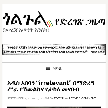
Skip
Skip
Skip
to
to
to
primary
content
primary
navigation
sidebar
MENU
አዲስ አበባን “irrelevant” በማድረግ
ሥራ የሽመልስና የታከለ መናበብ
SEPTEMBER 2, 2020 09:00 AM
BY
EDITOR
LEAVE A COMMENT