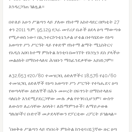
እንዳረጋገጠ ገልጿል።
በተለይ አሁን ሥልጣን ላይ ያለው የከተማ አስተዳደር በየካቲት 27
ቀን 2011 ዓ.ም. 95,129 የጋራ መኖሪያ ቤቶች ዕደላ ዕጣ ማውጣቱ
የሚታወስ ነው፡፡ በኢንተርኮንቲኔንታል ሆቴል በተካሄደው የዕጣ
አወጣጥ ሥነ ሥርዓት ላይ የቀድሞ የከተማ ልማት ሚኒስትርና
የአዲስ አበባ ከተማ ምክትል ከንቲባ በመገኘት የእንኳን ደስ ያላችሁ
መልዕክት በማስተላለፍ ሕዝቡን ማስፈንደቃቸው አይዘነጋም፡፡
ለ32,653 የ20/80 ተመዝጋቢ ዕድለኞችና 18,576 የ40/60
ተመዝጋቢ ዕድለኞች የዕጣ አወጣጥ ሥነ ሥርዓት የተካሔደና ዕጣ
የወጣላቸው ዕድለኞች በሕጉ መሠረት በፍጥነት በማስተላለፍ
ባለቤት እንደሚያደርጋቸው ሙሉ ቃል የተገባ ቢሆንም፣ ውስጥ
ለውስጥ ለራሳቸው አባላት፣ ለሹማምንቶች፣ ለማይታወቁ
ግለሰቦችና ቡድኖች መታደላቸውን የፓርቲው ሪፖርት ይገልጻል።
“በወቅቱ ሥልጣን ላይ የነበሩት ምክትል ከንቲባ በ13ኛው ዙር ዕጣ