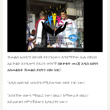
ሽመልስ አብዲሣ በድብቅ የተናገረውና ለዓላማቸው ሲሉ በቅርቡ
አፈትልኮ እንዲወጣ ያደረጉ ወገኖች
በለቀቁት መረጃ አዲስ አበባን
አስመልክቶ ሽመልስ ይህንን ብሎ ነበር
፤
“አዲስ አበባ ላይ መፍትሄ የሚያመጣው ሶስት ነገር ነው፣
“አንደኛው ሰውን ማስፈር ነው፣ በስራ፣ ከማውራት በስራ፣
አትጠይቁን የምንችለውን እያደረግን ነው።