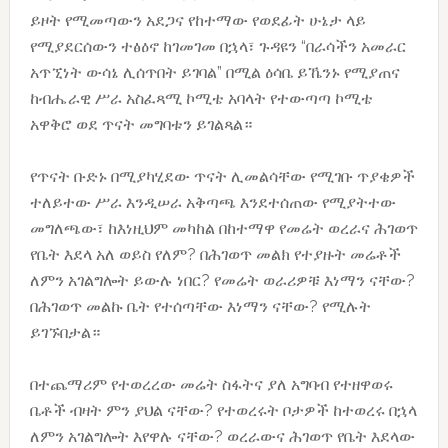
ይዞት የሚመጣውን አደጋና የከተማው የወደፊት ሁኔታ ላይ
የሚያደርሰውን ተፅዕኖ ከገመገመ በኋላ፣ ጉዳዩን “በራሳችን አመራር
አጥኚነት ውሳኔ ሊሰጥበት ይገባል” በሚል ዕሳቤ ይኼንኑ የሚያጠና
ከብሔራዊ ሥራ አስፈጻሚ ኮሚቴ አባላት የተውጣጣ ኮሚቴ
አዋቅሮ ወደ ጥናት መግባቱን ይገልጻል።
የጥናት ቡድኑ በሚያካሂደው ጥናት ሊመልሳቸው የሚገቡ ጥያቄዎች
ተለይተው ሥራ እንዲሠራ አቅጣጫ እንደተሰጠው የሚያትተው
መግለጫው፣ ከእነዚህም መካከል በከተማዋ የመሬት ወረራና ሕገወጥ
የቤት እደላ አለ ወይስ የለም? በሕገወጥ መልክ የተያዙት መሬቶች
ለምን አገልግሎት ይውሉ ነበር? የመሬት ወራሪዎቹ እነማን ናቸው?
በሕገወጥ መልኩ ቤት የተሰጣቸው እነማን ናቸው? የሚሉት
ይገኙበታል።
በተጨማሪም የተወረረው መሬት ስፋትና ያለ አግባብ የተዘዋወሩ
ቤቶች ብዛት ምን ያህል ናቸው? የተወረሩት ቦታዎች ከተወረሩ በኋላ
ለምን አገልግሎት እየዋሉ ናቸው? ወረራውና ሕገወጥ የቤት እደላው