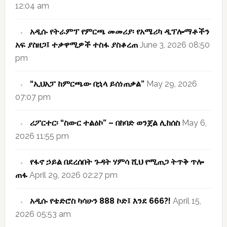
12:04 am
አዲሱ የትራምፕ የምርጫ መመሪያ፡ የአሜሪካ ዲፕሎማቶችን
አፍ ያስዘጋ፤ ተቃዋሚዎች ተስፋ ያስቆረጠ
June 3, 2026 08:50
pm
“ኢህአፓ ከምርጫው በኋላ ይሰነጠቃል”
May 29, 2026
07:07 pm
ሪፖርተር፡ “ስውር ተልዕኮ” – በከባድ ወንጀል ሊከሰስ
May 6,
2026 11:55 pm
የፋኖ ኃይል በደረሰበት ጉዳት ሃምሳ ሺህ የሚጠጋ ትጥቅ ጥሎ
ጠፋ
April 29, 2026 02:27 pm
አዲሱ የቴድሮስ ካሳሁን 888 ኮድ፤ እንደ 666?!
April 15,
2026 05:53 am