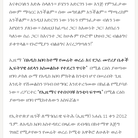
እናቀርባለን እድሉ ስላለን። ይሄንን አድርገን ነው እንጅ የምንፈታው
ሰውም ማባረር አንችልም። ሰው መግደልም አንችልም። ማጫረስም
አንችልም። እንዲህ አድርገን ነው ነገሩን የምንፈታው ብለን ነው
እየሄድን ያለነው። ስለዚህ ከፈጣሪ ጋር፣ ከእውነት ጋር፣ እየሰራን
ካለነው ስራ ጋር፣ ከእናንተ ጋር ከሁሉም የኦሮሞ ህዝብ ጋር ብልፅግና
ይቀጥላል። የኦሮሚያን ብልፅግና እናረጋግጣለን!”
ኢዜማ “
በአዲስ አበባ ከተማ የመሬት ወረራ እና የጋራ መኖሪያ ቤቶች
ኢፍትሃዊ ዕደላን አስመልክቶ የተደረገ ጥናት”
በሚል ርዕስ ያወጣው
ዘገባ ታከለ ዑማ የአዲስ አበባ ምክትል ከንቲባ ሆኖ በሠራበት ጊዜ
እንዴት የሽመልስን ሃሳብ በተግባር እንደተረጎመው በከፊል የሚያሳይ
ነው። ሪፖርተር
“የኢዜማና የተሰናባቹ ከንቲባ ፍጥጫ”
በሚል ርዕስ
ያወጣው ዘገባ የሚከተለውን አስፍሯል።
የኢትዮጵያ ዜጎች ለማኅበራዊ ፍትሕ (ኢዜማ) ነሐሴ 11 ቀን 2012
ዓ.ም. ለአዲስ አበባ አስተዳደር በጻፈው ደብዳቤ በከተማዋ እጅግ
ገዝፎ የሚታየውን የመሬት ወረራ ኮሚቴ አዋቅሮ ለሁለት ወራት