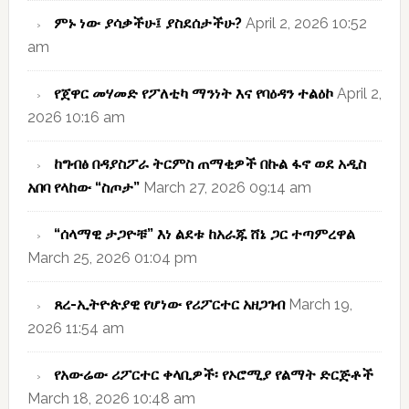
ምኑ ነው ያሳቃችሁ፤ ያስደሰታችሁ?
April 2, 2026 10:52
am
የጀዋር መሃመድ የፖለቲካ ማንነት እና የባዕዳን ተልዕኮ
April 2,
2026 10:16 am
ከግብፅ በዳያስፖራ ትርምስ ጠማቂዎች በኩል ፋኖ ወደ አዲስ
አበባ የላከው “ስጦታ”
March 27, 2026 09:14 am
“ሰላማዊ ታጋዮቹ” እነ ልደቱ ከአራጁ ሸኔ ጋር ተጣምረዋል
March 25, 2026 01:04 pm
ጸረ-ኢትዮጵያዊ የሆነው የሪፖርተር አዘጋገብ
March 19,
2026 11:54 am
የአውሬው ሪፖርተር ቀላቢዎች፡ የኦሮሚያ የልማት ድርጅቶች
March 18, 2026 10:48 am