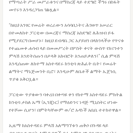
የማጣራት ሥራ መሥራቱንና በማስረጃ ላይ ተደግፎ ችግሩ በስፋት
መኖሩን እንዳረጋገጠ ገልጿል።
“ከዚህ አንፃር የመሬት ወረራውን አሳሳቢነትና ሕገወጥ አሠራር
በተመለከተ ፓርቲው በመረጃና ማስረጃ አስደግፎ ለሕዝብ ይፋ
የሚያደርግ በመሆኑ፣ ከዚህ ደብዳቤ ጋር አያይዘን በላክንላችሁ የጥናቱ
የተጨመቀ ሐሳብ ላይ በመመሥረት በሦስት ቀናት ውስጥ የእናንተን
ምላሽ እንድትሰጡን በታላቅ አክብሮት እንጠይቃለን፤” ሲል ምላሽ
እንዲሰጠው ለከተማ አስተዳደሩ ከንቲባ ጽሕፈት ቤት፣ የመሬት
ልማትና ማኔጅመንት ቢሮ፣ እንዲሁም ለቤቶች ልማት ኤጀንሲ
ጥያቄ አቅርቧል።
ፓርቲው ጥያቄውን ባቀረበ በቀጣዩ ቀን የከተማ አስተዳደሩ ምክትል
ከንቲባ ታከለ ኡማ (ኢንጂነር) የማዕድንና ነዳጅ ሚኒስትር ሆነው
የተሾሙ ሲሆን፣ በምትካቸውም ወ/ሮ አዳነች አቤቤ ተተክተዋል።
ኢዜማ ከአስተዳደሩ ምላሽ አለማግኘቱን ጠቅሶ በጉዳዩ ላይ