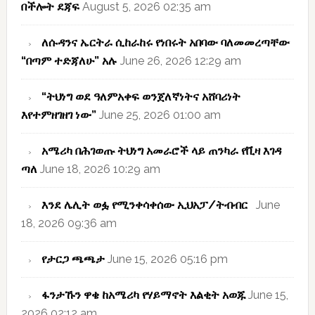
በችሎት ደጃፍ
August 5, 2026 02:35 am
ለሱዳንና ኤርትራ ሲከራከሩ የነበሩት አበባው ባለመመረጣቸው
“በጣም ተድጃለሁ” አሉ
June 26, 2026 12:29 am
“ትህነግ ወደ ዓለምአቀፍ ወንጀለኛነትና አሸባሪነት
እየተምዘገዘገ ነው”
June 25, 2026 01:00 am
አሜሪካ በሕገወጡ ትህነግ አመራሮች ላይ ጠንካራ የቪዛ እገዳ
ጣለ
June 18, 2026 10:29 am
እንደ ሌሊት ወፏ የሚንቀሳቀሰው ኢህአፓ/ትብብር
June
18, 2026 09:36 am
የታርጋ ጫጫታ
June 15, 2026 05:16 pm
ፋንታኹን ዋቄ ከአሜሪካ የሃይማኖት እልቂት አወጁ
June 15,
2026 02:12 am