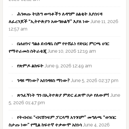
ሕገወጡ ትህነግ ወጣቶችን ለዳግም ዕልቂት እያሰናዳ
ለፈረንጆች “ኢትዮጵያን አውግዙልኝ” እያለ ነው
June 11, 2026
12:57 am
በሐዘንና ግልፅ ደብዳቤ ስም የተሸፈነ የድህረ ምርጫ ሀገር
የማተራመስ ስትራቴጂ
June 10, 2026 12:19 am
የጽምዶ ልክፍት
June 9, 2026 12:49 am
ገዳዩ ማነው? አስገዳዩስ ማነው?
June 5, 2026 02:37 pm
ጽንፈኝነት ግን በኢትዮጵያ ምድር ፈጽሞ ቦታ የለውም!
June
5, 2026 01:47 pm
የትብብሩ “ብናሸንፍም ፓርላማ አንገባም” መግለጫ “ወንበር
ስታጡ ነው” የሚል ከፍተኛ ተቃውሞ አስነሳ
June 4, 2026