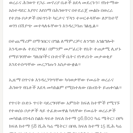
ወረራና ሕገወጥ የጋራ መኖሪያ ቤቶች ዕደላ መደረጉን፣ የከተማው
አስተዳደር እያየና እየሰማ በሕገወጥና በተደራጀ መልኩ በወረራ
የተያዙ ቦታዎች በፍጥነት ካርታና ፕላን ተሠርቶላቸው ለሦስተኛ
ወገን በሽያጭ መተላለፋቸውን እንዳረጋገጠ ገልጿል።
በተጨማሪም በማኅበርና በግል ለማምረቻና ለንግድ አገልግሎት
እንዲውሉ ተደርገዋል፣ በምንም መሥፈርት የቤት ተጠቃሚ ሊሆኑ
የማይገባቸው ግለሰቦችና ቡድኖች ቤትና የነዋሪነት መታወቂያ
እንደተሰጣቸው መረጋገጡን አስታውቋል።
ኢዜማ በጥናቱ እንዳረጋገጣቸው ካሳወቃቸው የመሬት ወረራና
ሕገወጥ የቤቶች እደላ መካከልም የሚከተለው በአብነት ይጠቀሳል።
የጥናት ቡድኑ ጥናት ባደረግባቸው አምስት ክፍለ ከተሞች የሚገኙ
የተወሰኑ ቦታዎች ላይ ተፈጽመዋል ካላቸው የመሬት ወረራዎች
መካከል በንፋስ ስልክ ላፍቶ ክፍለ ከተማ 96,800 ካሬ ሜትር፣ በየካ
ክፍለ ከተማ 58 ሺሕ ካሬ ሜትር፣ በቦሌ ክፍለ ከተማ 15 ሺሕ ካሬ