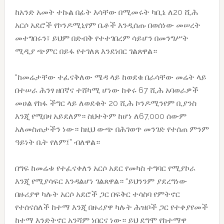
ከአንድ አመት ተኩል በፊት እሳቸው በሚመሩት ካቢኔ ለ20 ሺሕ
አርሶ አደሮች የኮንዶሚኒየም ቤቶች እንዲሰጡ በወሰነው መሠረት
መተግበሩን፣ ይህም በድብቅ የተተገበረም ሳይሆን በመንግሥት
ሚዲያ ጭምር በይፋ የተገለጸ እንደነበር ገልጸዋል።
“ከመሬታቸው ተፈናቅለው ሜዳ ላይ ከወደቁ በራሳቸው መሬት ላይ
በተሠራ ሕንፃ ዘበኛና ተሸካሚ ሆነው ከቀሩ 67 ሺሕ አባወራዎች
መሀል የከፋ ችግር ላይ ለወደቁት 20 ሺሕ ኮንዶሚንየም ቢያንስ
እንጂ የሚበዛ አይደለም። ስህተትም ከሆነ ለ67,000 ሰውም
አለመስጠታችን ነው። ከዚህ ውጭ በሕገወጥ መንገድ የተሰጠ ምንም
ዓይነት ቤት የለም፤” ብለዋል።
በግፍ ከመሬቱ የተፈናቀለን አርሶ አደር የመካስ ተግባር የሚያኮራ
እንጂ የሚያሳፍር እንዳልሆነ ገልጸዋል። “ይህንንም ያደረግነው
በዙሪያዋ ካሉት አርሶ አደሮች ጋር በፍቅር ተሳስባ የምትኖር
የተሰናሰለች ከተማ እንጂ በዙሪያዋ ካሉት ሕዝቦች ጋር የተቀያየመች
ከተማ እንድትኖር አንሻም ነበርና ነው። ይህ ደግሞ የከተማዋ