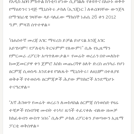
የአዲስ አበባ ምክትል ከንቲባ ሆነው ሲያገልሉ የቆዩትና በአሁኑ ወቅት
የማዕድንና ነዳጅ ሚኒስትሩ ታከለ (ኢንጂነር ) ለቀረበባቸው ውንጀላ
በማኅበራዊ ገጻቸው ላይ ባለፈው ማክሰኞ ነሐሴ 26 ቀን 2012
ዓ.ም. ምላሽ ሰጥተዋል።
“በሐሰተኛ መረጃ አገር ማፍረስ ይቻል ይሆናል እንጂ አገር
አይገነባም፣ የፖለቲካ ትርፍምም የለውም፤” ሲሉ የኢዜማን
የምርመራ ሪፖርት አጣጥለውታል። የመሬት ወረራን በተመለከተ
ከመጀመርያዋ ቀን ጀምሮ እስከ መጨረሻዋ ዕለት ድረስ ጠንካራ የሆነ
ዕርምጃ ሲወስዱ እንደቆዩ የገለጹት ሚኒስትሩ፣ ለዚህም በተለያዩ
ወቅቶች የተወሰዱ ዕርምጃዎች ሕያው ምስክሮች እንደሚሆኑ
ተናግረዋል።
“እኛ ሕገወጥ የመሬት ወረራን ለመከላከል ዕርምጃ ስንወስድ የዛሬ
ተቺዎች የሰብዓዊ መብት ተነካ፣ ዜጎች ተፈናቀሉ ብለው ዘመቻ
ከከፈቱብን ውስጥ ነበሩ” ሲሉም ታከለ ሪፖርቱን ያወጣውን ኢዜማ
ፓርቲ ወቅሰዋል።