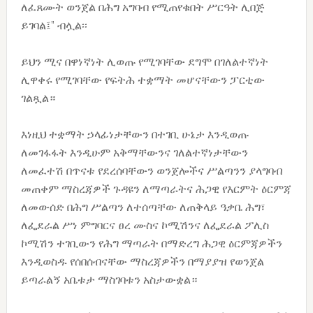
ለፈጸሙት ወንጀል በሕግ አግባብ የሚጠየቁበት ሥርዓት ሊበጅ
ይገባል፤” ብሏል፡፡
ይህን ሚና በዋነኛነት ሊወጡ የሚገባቸው ደግሞ በገለልተኛነት
ሊዋቀሩ የሚገባቸው የፍትሕ ተቋማት መሆናቸውን ፓርቲው
ገልጿል።
እነዚህ ተቋማት ኃላፊነታቸውን በተገቢ ሁኔታ እንዲወጡ
ለመገፋፋት እንዲሁም አቅማቸውንና ገለልተኛነታቸውን
ለመፈተሽ በጥናቱ የደረሰባቸውን ወንጀሎችና ሥልጣንን ያላግባብ
መጠቀም ማስረጃዎች ጉዳዩን ለማጣራትና ሕጋዊ የእርምት ዕርምጃ
ለመውሰድ በሕግ ሥልጣን ለተሰጣቸው ለጠቅላይ ዓቃቤ ሕግ፣
ለፌደራል ሥነ ምግባርና ፀረ ሙስና ኮሚሽንና ለፌደራል ፖሊስ
ኮሚሽን ተገቢውን የሕግ ማጣራት በማድረግ ሕጋዊ ዕርምጃዎችን
እንዲወስዱ የሰበሰብናቸው ማስረጃዎችን በማያያዝ የወንጀል
ይጣራልኝ አቤቱታ ማስገባቱን አስታውቋል።