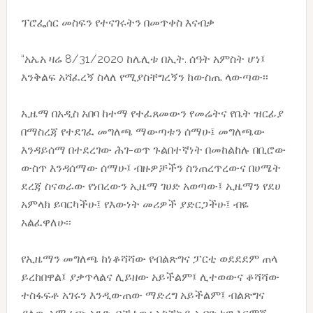
ፕሮፌሰር መስፍን የተናገሩትን በመጥቀስ እናብቃ
“አኤአ ዛሬ 8/31/2020 ከሌሊቱ በኢት. ሰዓት አምስት ሆነ፤
እንቅልፍ አሻፈረኝ ስላለ የሚያስቸግረኝን ከውስጤ ላውጣው፡፡
ኢዜማ በአዲስ አበባ ከተማ የተፈጸመውን የመሬትና የቤት ዝርፊያ
በማስረጃ የተደገፈ መግለጫ ማውጣቱን ሰማሁ፤ መግለጫው
እንዳይሰማ በተደረገው ሕገ-ወጥ ጉልበተኛነት በመከልከሉ በቢሮው
ውስጥ እንዳሰማው ሰማሁ፤ ብዙዎቻችን ስንጠረጥረውና በሀሜት
ደረጃ ስናወራው የነበረውን ኢዜማ ገሀድ አወጣው፤ ኢዜማን የደሀ
አምላክ ይባርካችሁ፤ የእውነት መሪዎች ያድርጋችሁ፤ ብዬ
አልፈዋለሁ፡፡
የኢዜማን መግለጫ ከነቆሻሻው የብልጽግና ፓርቲ ወደደደም ጠላ
ይረከበዋል፤ ያቃጥላልና ሊይዘው አይችልም፤ ሊተወውና ቆሻሻው
ተስፋፍቶ አገሩን እንዲውጠው ማድረግ አይችልም፤ ብልጽግና