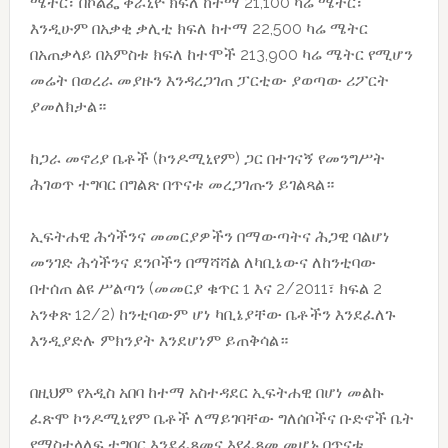
ሜትር፣ በኮልፌ ቀራኒዮ ክፍለ ከተማ 21,100 ካሬ ሜትር፣
እንዲሁም በአቃቂ ቃሊቲ ክፍለ ከተማ 22,500 ካሬ ሜትር
በአጠቃላይ በአምስቱ ክፍለ ከተሞች 213,900 ካሬ ሜትር የሚሆን
መሬት በወረራ መያዙን እንዳረጋገጠ ፓርቲው ያወጣው ሪፖርት
ያመለክታል።
ከጋራ መኖሪያ ቤቶች (ኮንዶሚኒየም) ጋር በተገናኝ የመንግሥት
ሕገወጥ ተግባር በግልጽ በጥናቱ መረጋገጡን ይገልጻል።
ኢፍትሐዊ ሕጎችንና መመርያዎችን በማውጣትና ሕጋዊ ባልሆነ
መንገድ ሕጎችንና ደንቦችን በማሻሻል ለካቢኔውና ለከንቲባው
በተሰጠ ልዩ ሥልጣን (መመርያ ቁጥር 1 እና 2/2011፣ ክፍል 2
አንቀጽ 12/2) ከንቲባውም ሆነ ካቢኔያቸው ቤቶችን እንደፈለጉ
እንዲያድሉ ምክንያት እንደሆነም ይጠቅሳል።
በዚህም የአዲስ አበባ ከተማ አስተዳደር ኢፍትሐዊ በሆነ መልኩ
ፈጽሞ ኮንዶሚኒየም ቤቶች ለማይገባቸው ግለሰቦችና ቡድኖች ቤት
የማስተላለፍ ተግባር እንደፈጸመና እየፈጸመ መሆኑ በጥናቱ