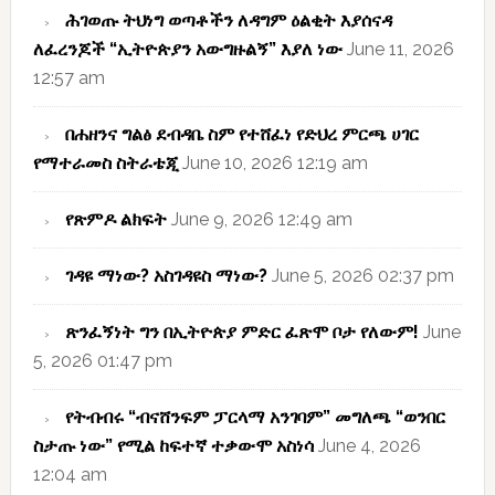
ሕገወጡ ትህነግ ወጣቶችን ለዳግም ዕልቂት እያሰናዳ
ለፈረንጆች “ኢትዮጵያን አውግዙልኝ” እያለ ነው
June 11, 2026
12:57 am
በሐዘንና ግልፅ ደብዳቤ ስም የተሸፈነ የድህረ ምርጫ ሀገር
የማተራመስ ስትራቴጂ
June 10, 2026 12:19 am
የጽምዶ ልክፍት
June 9, 2026 12:49 am
ገዳዩ ማነው? አስገዳዩስ ማነው?
June 5, 2026 02:37 pm
ጽንፈኝነት ግን በኢትዮጵያ ምድር ፈጽሞ ቦታ የለውም!
June
5, 2026 01:47 pm
የትብብሩ “ብናሸንፍም ፓርላማ አንገባም” መግለጫ “ወንበር
ስታጡ ነው” የሚል ከፍተኛ ተቃውሞ አስነሳ
June 4, 2026
12:04 am