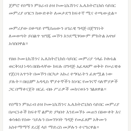
ጀምሮ የሰሜን ምዕራብ ዕዝ ኮሙኒኬሽንና ኤሌክትሮኒክስ ሳይበር
መምሪያ ሀገርን ከውድቀት ለመታደግ ከፍተኛ ሚና ተጫውቷል።
መምሪያው በቀጣይ የሚሰጠውን ሀገራዊ ግዳጅ በጀግንነት
ለመወጣት ይበልጥ ዝግጁ መኾን እንደሚገባውም ምክትል አዛዡ
አሳስበዋል።
የዕዙ ኮሙኒኬሽንና ኤሌክትሮኒክስ ሳይበር መምሪያ ኀላፊ ኮሎኔል
ወርቅነህ ነዳሳ በበኩላቸው ክፍሉ በግዳጅ አፈጻጸም ወቅት የሠራዊቱ
የጀርባ አጥንት በመኾን በርካታ አኩሪ ተግባራትን ፈጽሟል ነው
ያሉት። በዚህም አዳዲስ ሞያተኞችን ከነባር የመገናኛ ባለሞያዎች
ጋር በማቀናጀት ዘርፈ ብዙ ሥራዎች መከናወኑን ገልጸዋል።
የሰሜን ምዕራብ ዕዝ ኮሙኒኬሽንና ኤሌክትሮኒክስ ሳይበር መምሪያ
በጦርነቶች ከፍተኛ ልምድ ያካበተ እንደመኾኑ መጠን በዕውቀት እና
ቁሳቁስ የሰው ኀይሉን በመገንባት ግዳጅ የመፈጸም አቅሙን
አስተማማኝ ደረጃ ላይ ማድረስ መቻሉን ተናግረዋል።