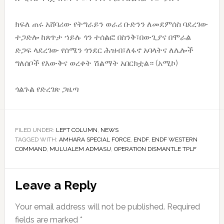
ክፍለ ጠሩ አሸባሪው የትግራይን ወራሪ ቡድንን ለመደምሰስ ባደረገው
ተጋድሎ ከጸጥታ ኀይሉ ጎን ተሰልፎ በስንቅ፣በውጊያና በሞራል
ድጋፍ ላደረገው የሰሜን ጎንደር ሕዝብ፣ለፋኖ አባላትና ለሌሎች
ግለሰቦች የእውቅና ወረቀት ሽልማት አበርክቷል። (አሚኮ)
ጎልጉል የድረገጽ ጋዜጣ
FILED UNDER:
LEFT COLUMN
,
NEWS
TAGGED WITH:
AMHARA SPECIAL FORCE
,
ENDF
,
ENDF WESTERN
COMMAND
,
MULUALEM ADMASU
,
OPERATION DISMANTLE TPLF
Reader
Leave a Reply
Interactions
Your email address will not be published.
Required
fields are marked
*