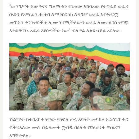
“መንግሥት እውቅናና ሽልማቱን የሰጠው አሸባሪው የትግራይ ወራሪ
ቡድን የአማራን ሕዝብ ለማንበርከክ ለዳግም ወረራ እየተዘጋጀ
መኾኑን ተገንዝባችሁ ሊመጣ የሚችለውን ወረራ ለመቀልበስ ዝግጁ
እንድትኾኑ አደራ እየሰጣችሁ ነው” ብለዋል ለልዩ ኀይል አባላቱ።
ሽልማት ከተበረከተላቸው የክፍለ ጦሩ አባላት መካከል ኢኒስፔክተር
ፍትህአለው ሙሉ በፈጸሙት ጀብዱ በዕለቱ የሻለቃነት ማዕረግ
አግኝተዋል።