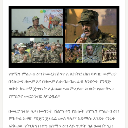
የሰሜን ምዕራብ ዕዝ ኮሙኒኬሽንና ኤሌክትሮኒክስ ሳይበር መምሪያ
በኅልውና ዘመቻ እና በዘመቻ ለሕብረብሔራዊ አንድነት የግዳጅ
ወቅት ከፍተኛ ጀግንነት ለፈጸሙ የመምሪያው አባላት የዕውቅናና
የምስጋና መርኃግብር አካሂዷል።
በመርኃግብሩ ላይ በመገኘት ሽልማቱን የሰጡት የሰሜን ምዕራብ ዕዝ
ምክትል አዛዥ ሜጀር ጀኔራል ሙሉዓለም አድማሱ እንደተናገሩት
አሸባሪው የትህነግ ቡድን በሰሜን ዕዝ ላይ ጥቃት ከፈፀመበት ጊዜ