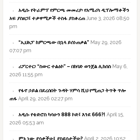
አዲሱ የትራምፕ የምርጫ መመሪያ፡ የአሜሪካ ዲፕሎማቶችን
አፍ ያስዘጋ፤ ተቃዋሚዎች ተስፋ ያስቆረጠ
June 3, 2026 08:50
pm
“ኢህአፓ ከምርጫው በኋላ ይሰነጠቃል”
May 29, 2026
07:07 pm
ሪፖርተር፡ “ስውር ተልዕኮ” – በከባድ ወንጀል ሊከሰስ
May 6,
2026 11:55 pm
የፋኖ ኃይል በደረሰበት ጉዳት ሃምሳ ሺህ የሚጠጋ ትጥቅ ጥሎ
ጠፋ
April 29, 2026 02:27 pm
አዲሱ የቴድሮስ ካሳሁን 888 ኮድ፤ እንደ 666?!
April 15,
2026 05:53 am
ምኑ ነው ያሳቃችሁ፤ ያስደሰታችሁ?
April 2, 2026 10:52