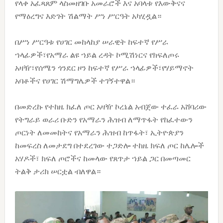
የላቀ አፈጻጸም ላስመዘገቡ አመራሮች እና አባላቱ የእውቅናና
የማዕረግና እድገት ሽልማት ሥነ ሥርዓት አካሂዷል።
በሥነ ሥርዓቱ የሀገር መከላከያ ሠራዊት ከፍተኛ የሥራ
ኀላፊዎች፣የአማራ ልዩ ኀይል ረዳት ኮሚሽነርና የክፍለጦሩ
አዛዥ፣የሰሜን ጎንደር ዞን ከፍተኛ የሥራ ኀላፊዎች፣የሃይማኖት
አባቶችና የሀገር ሽማግሌዎች ተገኝተዋል።
በመድረኩ የተከዜ ክፈለ ጦር አዛዥ ኮረኔል አብጀው ተፈራ አሸባሪው
የትግራይ ወራሪ ቡድን የአማራን ሕዝብ ለማጥፋት የከፈተውን
ጦርነት ለመመከትና የአማራን ሕዝብ ከጥፋት፣ ኢትዮጵያን
ከመፍረስ ለመታደግ በተደረገው ተጋድሎ ተከዜ ክፍለ ጦር ከሌሎች
አሃዶች፣ ክፍለ ጦሮችና ከመላው የጸጥታ ኀይል ጋር በመጣመር
ትልቅ ታሪክ ሠርቷል ብለዋል።