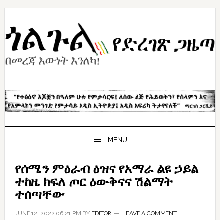
Skip
Skip
Skip
to
to
to
primary
content
primary
navigation
sidebar
MENU
የሰሜን ምዕራብ ዕዝና የአማራ ልዩ ኃይል
ተከዜ ክፍለ ጦር ዕውቅናና ሽልማት
ተሰጣቸው
JUNE 12, 2022 06:21 PM
BY
EDITOR
LEAVE A COMMENT