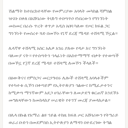
ሽልማት ከተበረከተላቸው የመምሪያው አባላት መካከል ሻምበል
ዝናቡ በቀለ በአሸባሪው ትህነግ ተበጣጥሶ የነበረውን የግንኙነት
መስመር በራሱ ጥረት ቀጥታ አዲስ አበባ ካለው የጦር ክፍል ጋር
ግንኙነት የመሰረተ ጓድ በመኾኑ የ1ኛ ደረጃ ሜዳይ ተሸላሚ ኾኗል።
ሌላኛዋ ተሸላሚ አስር አለቃ አገሬ ያለው የዳታ እና ግንኙነት
ባለሙያ ናት። የተሰጣትን ኀላፊነት በአስተማማኝ ብቃት የተወጣች
በመኾኗ የ3ኛ ደረጃ ሜዳይ ተሸላሚ ለመኾን ችላለች።
በዕውቅናና የምስጋና መርኃግብሩ ሌሎች ተሸላሚ አባላቶችም
የተካተቱ ሲኾን በቀጣይም የኢትዮጵያን ኅልውና ከሚፈታተንና
ከሚቃጣ ማንኛውም አደጋ ሀገራቸውን ለመታደግ ቁርጠኛ እንደኾኑ
መግለጻቸውን ከመከላከያ ሠራዊት የተገኘ መረጃ ያመላክታል።
በሌላ በኩል የአማራ ልዩ ኀይል ተከዜ ክፍለ ጦር አሸባሪውን የትግራይ
ወራሪ ቡድን በመደምሰስ ኢትዮጵያን ለማዳን በተደረገው ትግል