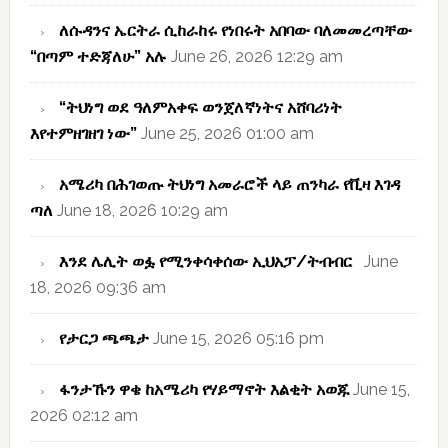
ለሱዳንና ኤርትራ ሲከራከሩ የነበሩት አበባው ባለመመረጣቸው
“በጣም ተድጃለሁ” አሉ
June 26, 2026 12:29 am
“ትህነግ ወደ ዓለምአቀፍ ወንጀለኛነትና አሸባሪነት
እየተምዘገዘገ ነው”
June 25, 2026 01:00 am
አሜሪካ በሕገወጡ ትህነግ አመራሮች ላይ ጠንካራ የቪዛ እገዳ
ጣለ
June 18, 2026 10:29 am
እንደ ሌሊት ወፏ የሚንቀሳቀሰው ኢህአፓ/ትብብር
June
18, 2026 09:36 am
የታርጋ ጫጫታ
June 15, 2026 05:16 pm
ፋንታኹን ዋቄ ከአሜሪካ የሃይማኖት እልቂት አወጁ
June 15,
2026 02:12 am