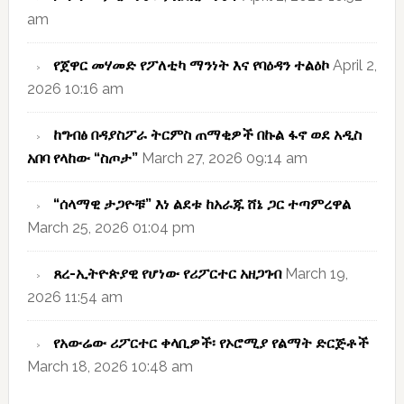
am
የጀዋር መሃመድ የፖለቲካ ማንነት እና የባዕዳን ተልዕኮ
April 2,
2026 10:16 am
ከግብፅ በዳያስፖራ ትርምስ ጠማቂዎች በኩል ፋኖ ወደ አዲስ
አበባ የላከው “ስጦታ”
March 27, 2026 09:14 am
“ሰላማዊ ታጋዮቹ” እነ ልደቱ ከአራጁ ሸኔ ጋር ተጣምረዋል
March 25, 2026 01:04 pm
ጸረ-ኢትዮጵያዊ የሆነው የሪፖርተር አዘጋገብ
March 19,
2026 11:54 am
የአውሬው ሪፖርተር ቀላቢዎች፡ የኦሮሚያ የልማት ድርጅቶች
March 18, 2026 10:48 am