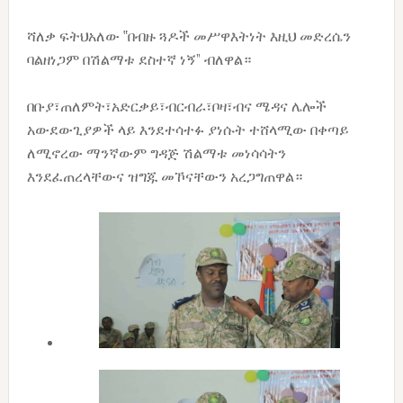
ሻለቃ ፍትህአለው ‟በብዙ ጓዶች መሥዋእትነት እዚህ መድረሴን
ባልዘነጋም በሽልማቱ ደስተኛ ነኝ” ብለዋል።
በቡያ፣ጠለምት፣አድርቃይ፣ብርብራ፣ቦዛ፣ብና ሜዳና ሌሎች
አውደውጊያዎች ላይ እንደተሳተፉ ያነሱት ተሸላሚው በቀጣይ
ለሚኖረው ማንኛውም ግዳጅ ሽልማቱ መነሳሳትን
እንደፈጠረላቸውና ዝግጁ መኾናቸውን አረጋግጠዋል።