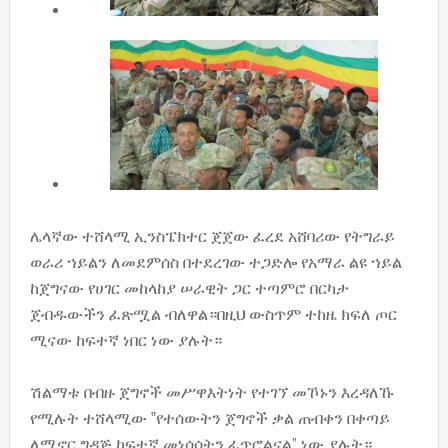
ሌላኛው ተሸላሚ ኢንስፔክተር ጀጀው ፈረደ አሸባሪው የትግራይ
ወራሪ ኀይልን ለመደምሰስ በተደረገው ተጋድሎ የአማራ ልዩ ኀይል
ከጀግናው የሀገር መከላከያ ሠራዊት ጋር ተጣምሮ በርካታ
ጀብዱውችን ፈጽሟል ብለዋል።በዚህ ውስጥም ተከዜ ክፍለ ጦር
ሚናው ከፍተኛ ነበር ነው ያሉት።
ሽልማቱ በብዙ ጀግኖች መሥዋእትነት የተገኘ መኾኑን እረዳለኹ
የሚሉት ተሸላሚው ‟የተሰውትን ጀግኖች ቃል ጠብቀን በቀጣይ
ለሚኖር ግዳጅ ከፍተኛ መነሳሳትን ፈጥሮልናል” ነው ያሉት።