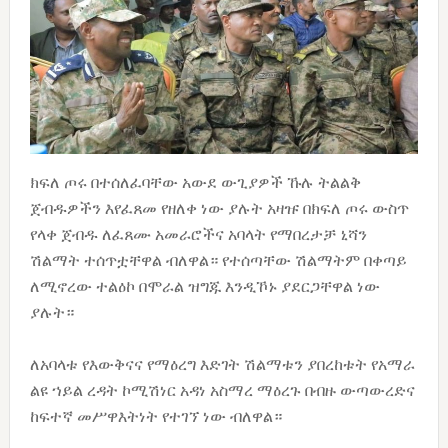
ክፍለ ጦሩ በተሰለፈባቸው አውደ ውጊያዎች ኹሉ ትልልቅ
ጀብዱዎችን እየፈጸመ የዘለቀ ነው ያሉት አዛዡ በክፍለ ጦሩ ውስጥ
የላቀ ጀብዱ ለፈጸሙ አመራሮችና አባላት የማበረታቻ ኒሻን
ሽልማት ተሰጥቷቸዋል ብለዋል። የተሰጣቸው ሽልማትም በቀጣይ
ለሚኖረው ተልዕኮ በሞራል ዝግጁ እንዲኾኑ ያደርጋቸዋል ነው
ያሉት።
ለአባላቱ የእውቅናና የማዕረግ እድገት ሽልማቱን ያበረከቱት የአማራ
ልዩ ኀይል ረዳት ኮሚሽነር አዳነ አስማረ ማዕረጉ በብዙ ውጣውረድና
ከፍተኛ መሥዋእትነት የተገኘ ነው ብለዋል።