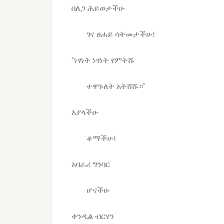
በለጋ ሕይወታችሁ
ገና ፀሐይ ሳትመታችሁ፤
“ነፃነት ነፃነት የምትሹ
ተዋጉለት አትሸሹ።”
እያላችሁ
ቆማችሁ፤
አባራሪ ግንባር
ሆናችሁ
ቀንዲል ብርሃን