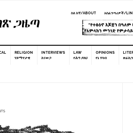
ስለ እኛ/ABOUT
አስፈንጣሪዎች/LIN
CAL
RELIGION
INTERVIEWS
LAW
OPINIONS
LITE
ሃይማኖታዊ
እናውጋ
የሕግ ያለህ
የኔ ሃሳብ
ጽፈኪን
P
S
NTS