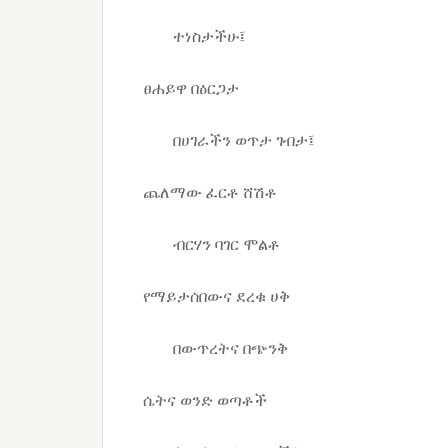
ተነስታችሁ፤
ፀሐይዋ በዕርጋታ
በሀገራችን ወጥታ ገብታ፤
ጨለማው ፈርቶ ሸሽቶ
ብርሃን ባገር ሞልቶ
የማይታሰበውና ደረቁ ሀቅ
በውጥረትና በጭንቅ
ሴትና ወንድ ወጣቶች