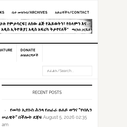
KS
ቤተ መዝገብ/ARCHIVES
አድራሻችን/CONTACT
RATURE
DONATE
ለባለድርሻዎች
ይፈልጉ/SEARCH...
rimary
idebar
RECENT POSTS
የመካነ ኢየሱስ ሕንጻ የጠራራ ፀሐይ ወግና “የብሌን
ሠራዊት” በችሎት ደጃፍ
August 5, 2026 02:35
am