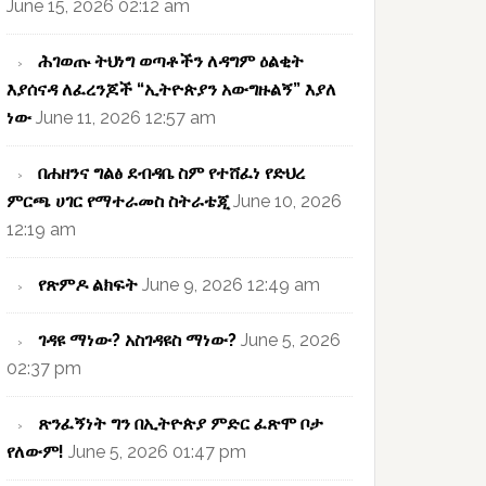
June 15, 2026 02:12 am
ሕገወጡ ትህነግ ወጣቶችን ለዳግም ዕልቂት
እያሰናዳ ለፈረንጆች “ኢትዮጵያን አውግዙልኝ” እያለ
ነው
June 11, 2026 12:57 am
በሐዘንና ግልፅ ደብዳቤ ስም የተሸፈነ የድህረ
ምርጫ ሀገር የማተራመስ ስትራቴጂ
June 10, 2026
12:19 am
የጽምዶ ልክፍት
June 9, 2026 12:49 am
ገዳዩ ማነው? አስገዳዩስ ማነው?
June 5, 2026
02:37 pm
ጽንፈኝነት ግን በኢትዮጵያ ምድር ፈጽሞ ቦታ
የለውም!
June 5, 2026 01:47 pm