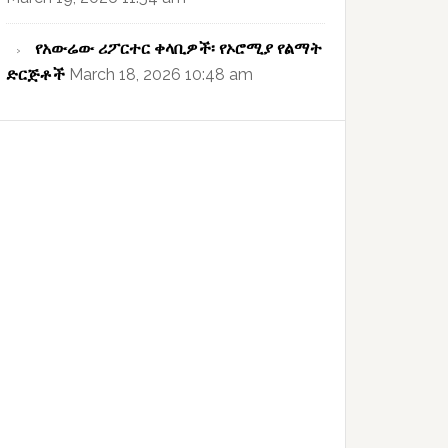
የአውሬው ሪፖርተር ቀላቢዎች፡ የኦሮሚያ የልማት
ድርጅቶች
March 18, 2026 10:48 am