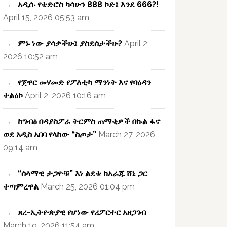
አዲሱ የቴድሮስ ካሳሁን 888 ኮድ፤ እንደ 666?!
April 15, 2026 05:53 am
ምኑ ነው ያሳቃችሁ፤ ያስደሰታችሁ?
April 2,
2026 10:52 am
የጀዋር መሃመድ የፖለቲካ ማንነት እና የባዕዳን
ተልዕኮ
April 2, 2026 10:16 am
ከግብፅ በዳያስፖራ ትርምስ ጠማቂዎች በኩል ፋኖ
ወደ አዲስ አበባ የላከው “ስጦታ”
March 27, 2026
09:14 am
“ሰላማዊ ታጋዮቹ” እነ ልደቱ ከአራጁ ሸኔ ጋር
ተጣምረዋል
March 25, 2026 01:04 pm
ጸረ-ኢትዮጵያዊ የሆነው የሪፖርተር አዘጋገብ
March 19, 2026 11:54 am