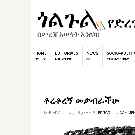
Skip
Skip
Skip
to
to
to
primary
content
primary
navigation
sidebar
HOME
EDITORIALS
NEWS
SOCIO-POLITI
ዋና ገጽ
ርዕሰ አንቀጽ
ዜና
ማኅበራዊ-ሽከታ
ቆረቆረኝ መቃብራችሁ
JANUARY 22, 2013 06:30 AM
BY
EDITOR
4 COMME