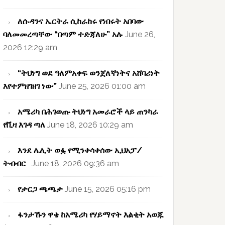
ለሱዳንና ኤርትራ ሲከራከሩ የነበሩት አበባው
ባለመመረጣቸው “በጣም ተድጃለሁ” አሉ
June 26,
2026 12:29 am
“ትህነግ ወደ ዓለምአቀፍ ወንጀለኛነትና አሸባሪነት
እየተምዘገዘገ ነው”
June 25, 2026 01:00 am
አሜሪካ በሕገወጡ ትህነግ አመራሮች ላይ ጠንካራ
የቪዛ እገዳ ጣለ
June 18, 2026 10:29 am
እንደ ሌሊት ወፏ የሚንቀሳቀሰው ኢህአፓ/
ትብብር
June 18, 2026 09:36 am
የታርጋ ጫጫታ
June 15, 2026 05:16 pm
ፋንታኹን ዋቄ ከአሜሪካ የሃይማኖት እልቂት አወጁ