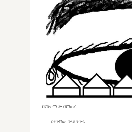
በየከተማው በየገጠሩ
በየጥሻው በየቆንጥሩ