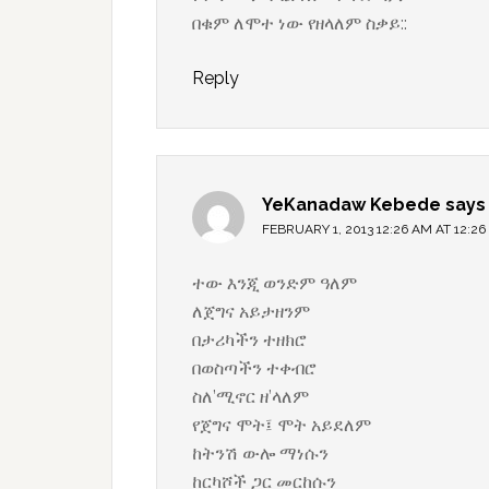
በቁም ለሞተ ነው የዘላለም ስቃይ::
Reply
YeKanadaw Kebede
says
FEBRUARY 1, 2013 12:26 AM AT 12:2
ተው እንጂ ወንድም ዓለም
ለጀግና አይታዘንም
በታሪካችን ተዘክሮ
በወስጣችን ተቀብሮ
ስለ’ሚኖር ዘ’ላለም
የጀግና ሞት፤ ሞት አይደለም
ከትንሽ ውሎ ማነሱን
ከርካሾች ጋር መርከሱን