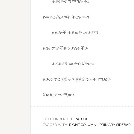
ሕፃናትና ሽማግሎች፤
የመኖር ሕይወት ትርጉሙን
ለሌሎች ሕይወት መቆምን
አስተምራችሁን ያለፋችሁ
ቆረቆረኝ መቃብራችሁ።
እሁድ ጥር ፲፪ ቀን ፳፻፭ ዓመተ ምህረት
(ስዕል: የገጣሚው)
FILED UNDER:
LITERATURE
TAGGED WITH:
RIGHT COLUMN - PRIMARY SIDEBAR