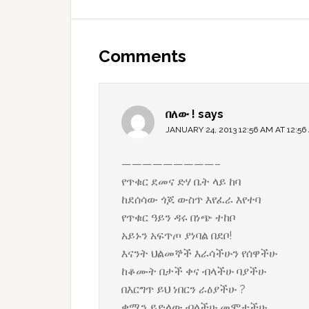
Reader
Interactions
Comments
በለው !
says
JANUARY 24, 2013 12:56 AM AT 12:56
—————————–
የጥቁር ደመና ድሃ ቤት ላይ ከባ
ከደሰሳው ጎጆ ውስጥ እየፈራ እየተባ
የጥቁር ዓይን ዳሩ በነጭ ተከቦ
አይኑን አፍጥጦ ያነባል በደቦ!
እናንት ህልመኞች እራሳችሁን የሰዋችሁ
ከቆሙት በታች ቀና ብላችሁ ባያችሁ
በእርግጥ ይህ ነበርን ራዕያችሁ ?
ቋሚን ይድላው ብላችሁ መሞታችሁ