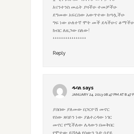
እናንተንስ መሬት ያዛችሁ ተመቻችሁ
ደግመው አፍርሰው አውጥተው ከጣሏችሁ
ግፍ ነው ሁለተኛ ሞት መች ደላችሁና ቆማችሁ
ክብር ለዜጋው በለው!
++++++++++++++++
Reply
ዱባለ
says
JANUARY 24, 2013 08:47 PM AT 8:47 
ያሰበው ያለመው በጋርዮሽ መኖር
የሰው ጸባይን ነው ያልተረዳው ነገር
መኖር የሚችለው ሌላውን በመቅበር
የሞተው ይሻላል የሰውን ጉድ ሳያይ