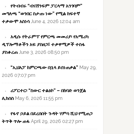
የትብብሩ “ብናሸንፍም ፓርላማ አንገባም”
መግለጫ “ወንበር ስታጡ ነው” የሚል ከፍተኛ
ተቃውሞ አስነሳ
June 4, 2026 12:04 am
አዲሱ የትራምፕ የምርጫ መመሪያ፡ የአሜሪካ
ዲፕሎማቶችን አፍ ያስዘጋ፤ ተቃዋሚዎች ተስፋ
ያስቆረጠ
June 3, 2026 08:50 pm
“ኢህአፓ ከምርጫው በኋላ ይሰነጠቃል”
May 29,
2026 07:07 pm
ሪፖርተር፡ “ስውር ተልዕኮ” – በከባድ ወንጀል
ሊከሰስ
May 6, 2026 11:55 pm
የፋኖ ኃይል በደረሰበት ጉዳት ሃምሳ ሺህ የሚጠጋ
ትጥቅ ጥሎ ጠፋ
April 29, 2026 02:27 pm