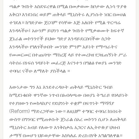
ጣልቃ ገብነት አስደፍረዋል በሚል በመቃወሙ ከቦታው ሊነሳ ጥያቄ
አቅርቦ እንደነበረ ወይም ጠቅላይ ሚኒስትሩ ሊያነሱት ነበር በመሀል
ተገደለ። ከግድያው ጀርባም የሳቸው እጅ አለበት የሚል ጥርጣሬ
እንዳላችሁ፤ አሁንም ይህንን ጣልቃ ገብነት የሚቃወሙት ከፍተኛ
ጀኔራል መኮንንኖች ይህው ግድያ እንዳይደርስባችው ስጋት
እንዳላችሁ የገለፃችሁበት መንገድ ምንም አይነት የማጣራትና
የመመርመር በተጨባጭ ማስረጃ ላይ የተመረኮዘ የጋዜጠኝነት ሥራ
ሳትሰሩ በነፍሰ ገዳይነት መፈረጅ እናንተን በግልፅ የወያኔ መንገድ
ተባባሪ ናችሁ ለማለት ያስችላል ።
እውነታው ግን እኔ እንደተረዳሁት ጠቅላይ ሚኒስትር ዓብይ
ከሚደነቁበት ዋንኛው ነጥብ በአብላጫው በወያኔ ትግራይ የበላይነት
የተያዘውን የመከላከያና የደህንነት ተቋም በፍጥነት ማሻሻያ
(Reform) ማድረጋቸው ነው። ለዚህም ተግባር ተባባሪ ከነበሩት
ውስጥ በግንባር የሚጠቀሱት ጀነራል ሰአረ መኮንን ሲሆኑ ለጠቅላይ
ሚኒስትር አብይ የለውጥ እንቅስቃሴ አጋርና ለኢትዮጵያ ህዝብ
ታማኝ በመሆን ህይወታቸው እስካለፈ ድረስ በሃቅ አግልግለዋል።