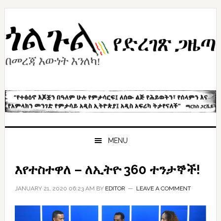
Skip
Skip
Skip
to
to
to
primary
content
primary
navigation
sidebar
MENU
እየተስተዋለ – ለኢትዮ 360 ተንታኞች!
JANUARY 21, 2020 06:23 AM
BY
EDITOR
LEAVE A COMMENT