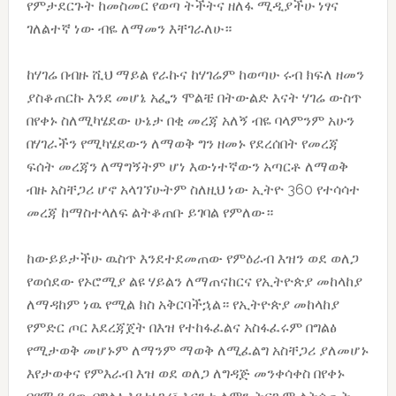
የምታደርጉት ከመስመር የወጣ ትችትና ዘለፋ ሚዲያችሁ ነፃና
ገለልተኛ ነው ብዬ ለማመን እቸገራለሁ።
ከሃገሬ በብዙ ሺህ ማይል የራኩና ከሃገሬም ከወጣሁ ሩብ ክፍለ ዘመን
ያስቆጠርኩ እንደ መሆኔ አፌን ሞልቼ በትውልድ እናት ሃገሬ ውስጥ
በየቀኑ ስለሚካሄደው ሁኔታ በቂ መረጃ አለኝ ብዬ ባላምንም አሁን
በሃገራችን የሚካሄደውን ለማወቅ ግን ዘመኑ የደረሰበት የመረጃ
ፍሰት መረጃን ለማግኝትም ሆነ እውነተኛውን አጣርቶ ለማወቅ
ብዙ አስቸጋሪ ሆኖ አላገኘሁትም ስለዚህ ነው ኢትዮ 360 የተሳሳተ
መረጃ ከማስተላለፍ ልትቆጠቡ ይገባል የምለው።
ከውይይታችሁ ዉስጥ እንደተደመጠው የምዕራብ እዝን ወደ ወለጋ
የወሰደው የኦሮሚያ ልዩ ሃይልን ለማጠናከርና የኢትዮጵያ መከላከያ
ለማዳከም ነዉ የሚል ክስ አቅርባችኋል። የኢትዮጵያ መከላከያ
የምድር ጦር እደረጃጀት በእዝ የተከፋፈልና አስፋፈሩም በግልፅ
የሚታወቅ መሆኑም ለማንም ማወቅ ለሚፈልግ አስቸጋሪ ያለመሆኑ
እየታወቀና የምእራብ እዝ ወደ ወለጋ ለግዳጅ መንቀሳቀስ በየቀኑ