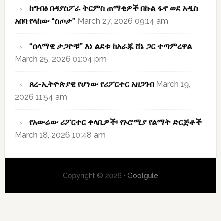
ከግብፅ በዳያስፖራ ትርምስ ጠማቂዎች በኩል ፋኖ ወደ አዲስ
አበባ የላከው “ስጦታ”
March 27, 2026 09:14 am
“ሰላማዊ ታጋዮቹ” እነ ልደቱ ከአራጁ ሸኔ ጋር ተጣምረዋል
March 25, 2026 01:04 pm
ጸረ-ኢትዮጵያዊ የሆነው የሪፖርተር አዘጋገብ
March 19,
2026 11:54 am
የአውሬው ሪፖርተር ቀላቢዎች፡ የኦሮሚያ የልማት ድርጅቶች
March 18, 2026 10:48 am
Copyright © 2026 ·
Goolgule