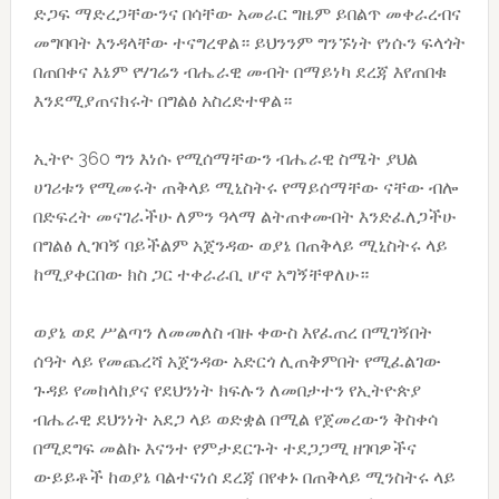
ድጋፍ ማድረጋቸውንና በሳቸው አመራር ግዜም ይበልጥ መቀራረብና
መግባባት እንዳላቸው ተናግረዋል። ይህንንም ግንኙነት የነሱን ፍላጎት
በጠበቀና እኔም የሃገሬን ብሔራዊ መብት በማይነካ ደረጃ እየጠበቁ
እንደሚያጠናክሩት በግልፅ አስረድተዋል።
ኢትዮ 360 ግን እነሱ የሚሰማቸውን ብሔራዊ ስሜት ያህል
ሀገሪቱን የሚመሩት ጠቅላይ ሚኒስትሩ የማይሰማቸው ናቸው ብሎ
በድፍረት መናገራችሁ ለምን ዓላማ ልትጠቀሙበት እንድፈለጋችሁ
በግልፅ ሊገባኝ ባይችልም አጀንዳው ወያኔ በጠቅላይ ሚኒስትሩ ላይ
ከሚያቀርበው ክስ ጋር ተቀራራቢ ሆኖ አግኝቸዋለሁ።
ወያኔ ወደ ሥልጣን ለመመለስ ብዙ ቀውስ እየፈጠረ በሚገኝበት
ሰዓት ላይ የመጨረሻ አጀንዳው አድርጎ ሊጠቅምበት የሚፈልገው
ጉዳይ የመከላከያና የደህንነት ክፍሉን ለመበታተን የኢትዮጵያ
ብሔራዊ ደህንነት አደጋ ላይ ወድቋል በሚል የጀመረውን ቅስቀሳ
በሚደግፍ መልኩ እናንተ የምታደርጉት ተደጋጋሚ ዘገባዎችና
ውይይቶች ከወያኔ ባልተናነሰ ደረጃ በየቀኑ በጠቅላይ ሚንስትሩ ላይ