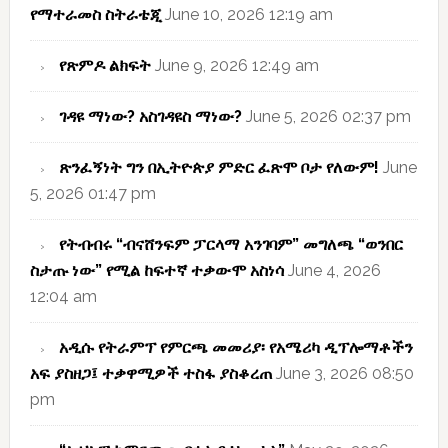
የማተራመስ ስትራቴጂ
June 10, 2026 12:19 am
የጽምዶ ልክፍት
June 9, 2026 12:49 am
ገዳዩ ማነው? አስገዳዩስ ማነው?
June 5, 2026 02:37 pm
ጽንፈኝነት ግን በኢትዮጵያ ምድር ፈጽሞ ቦታ የለውም!
June
5, 2026 01:47 pm
የትብብሩ “ብናሸንፍም ፓርላማ አንገባም” መግለጫ “ወንበር
ስታጡ ነው” የሚል ከፍተኛ ተቃውሞ አስነሳ
June 4, 2026
12:04 am
አዲሱ የትራምፕ የምርጫ መመሪያ፡ የአሜሪካ ዲፕሎማቶችን
አፍ ያስዘጋ፤ ተቃዋሚዎች ተስፋ ያስቆረጠ
June 3, 2026 08:50
pm