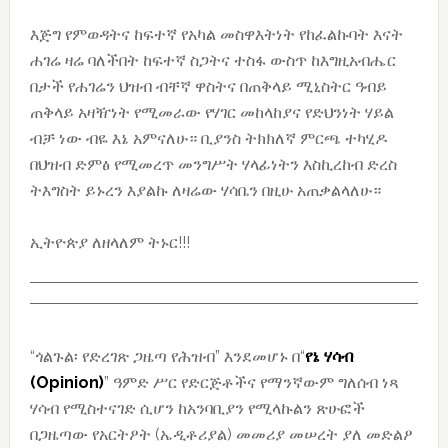
እጅግ የምወዳትና ከፍተኛ የአካል መስዋእትነት የከፈልኩባት እናት
ሐገሬ ዛሬ ባለችበት ከፍተኛ ስጋትና ተስፋ ውስጥ ከእግዚአብሔር
በታች የሐገሬን ህዝብ ብቸኛ ዋስትና በጠቅላይ ሚኒስትር ዓብይ
ጠቅላይ አዛዥነት የሚመራው የሃገር መከላከያና የድህንነት ሃይል
ብቻ ነው ብዬ እኔ አምናለሁ። ቢያንስ ትክክለኛ ምርጫ ተካሂዶ
በህዝብ ድምፅ የሚመረጥ መንግሥት ሃላፊነትን እስኪረከብ ድረስ
ትእግስት ይኑረን እያልኩ ለዛሬው ሃሳቤን በዚሁ አጠቃልላለሁ።
ኢትዮጵያ ለዘላለም ትኑር!!!
“ጎልጉል፡ የድረገጽ ጋዜጣ የሕዝብ” እንደመሆኑ በ“
የኔ
ሃሳብ
(Opinion)
” ዓምድ ሥር የድርጅቶችና የማንኛውም ግለሰብ ነጻ
ሃሳብ የሚስተናገድ ሲሆን ከአንባቢያን የሚላኩልን ጽሁፎች
በጋዜጣው የአርትዖት (ኤዲቶሪያል) መመሪያ መሠረት ያለ መድልዖ