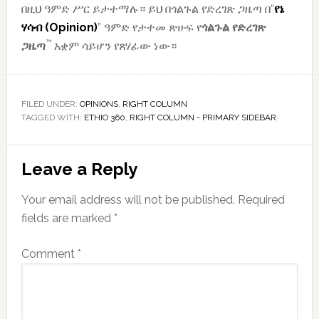
በዚህ ዓምድ ሥር ይታተማሉ። ይህ በጎልጉል የድረገጽ ጋዜጣ በ“
የኔ
ሃሳብ (Opinion)
” ዓምድ የታተመ ጽሁፍ የ
ጎልጉል
የድረገጽ
™
ጋዜጣ
አቋም ሳይሆን የጸሃፊው ነው።
FILED UNDER:
OPINIONS
,
RIGHT COLUMN
TAGGED WITH:
ETHIO 360
,
RIGHT COLUMN - PRIMARY SIDEBAR
Reader
Leave a Reply
Interactions
Your email address will not be published.
Required
fields are marked
*
Comment
*