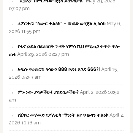
“ኢህአፓ ከምርጫው በኋላ ይሰነጠቃል”
May 29, 2026
07:07 pm
ሪፖርተር፡ “ስውር ተልዕኮ” – በከባድ ወንጀል ሊከሰስ
May 6,
2026 11:55 pm
የፋኖ ኃይል በደረሰበት ጉዳት ሃምሳ ሺህ የሚጠጋ ትጥቅ ጥሎ
ጠፋ
April 29, 2026 02:27 pm
አዲሱ የቴድሮስ ካሳሁን 888 ኮድ፤ እንደ 666?!
April 15,
2026 05:53 am
ምኑ ነው ያሳቃችሁ፤ ያስደሰታችሁ?
April 2, 2026 10:52
am
የጀዋር መሃመድ የፖለቲካ ማንነት እና የባዕዳን ተልዕኮ
April 2,
2026 10:16 am