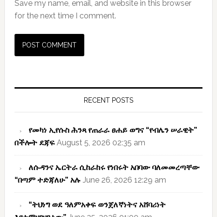
Save my name, email, and website in this browser
for the next time I comment.
Primary
Sidebar
RECENT POSTS
የመካነ ኢየሱስ ሕንጻ የጠራራ ፀሐይ ወግና “የብሌን ሠራዊት”
በችሎት ደጃፍ
August 5, 2026 02:35 am
ለሱዳንና ኤርትራ ሲከራከሩ የነበሩት አበባው ባለመመረጣቸው
“በጣም ተድጃለሁ” አሉ
June 26, 2026 12:29 am
“ትህነግ ወደ ዓለምአቀፍ ወንጀለኛነትና አሸባሪነት