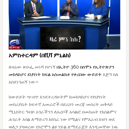
አምስተርዳም (በቪቫ ምኒልክ)
ለዛሬው ጽሁፌ መነሻ የሆነኝ
በኢትዮ 360 በሰሞኑ የኢትዮጵያን
መከላከያና ደህንነት ክፍል አስመልክቶ የቀረበው ውይይት
እጅግ ስለ
አስደነገጠኝ ነው።
ከውይይት ጭብጥ እንደተረዳሁትም ከመከላከያና የደህንነት
መስሪያቤት ከፍተኛ አመራሮች በደረሰን መረጃ መሰረት ጠቅላይ
ሚኒስትር ዓብይ አገራችንን ለአረቦች አሳልፎ በመስጠት የእስልምና
ሐገራት አባል ለማድረግ እየሰራ ነው የሚልና የምእራብ እዝን ወደ
ወለጋ ያዛወረው የኦሮሞን ልዩ ሃይል ለማደራጀት እንዲመቸው ነዉ