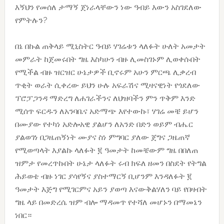
እኝህን የመሰለ ታማኝ ጀነራላቸውን ነው ዓብይ እውን አስገደለው
የምትሉን?
በኔ በኩል ጠቅላይ ሚኒስትር ዓብይ ሃገሬቱን ላለፉት ሁለት አመታት
መምራት ከጀመሩበት ግዜ እስካሁን ብዙ ሊመስገኑም ሊወቀሱበት
የሚችል ብዙ ዝርዝር ሁኔታዎች ቢኖሩም አሁን ምርጫ ሊቃረብ
ጥቂት ወራት ሲቀረው ይህን ሁሉ አፍራሽና ሚዛናዊነት የጎደለው
ፕሮፓጋንዳ ማድረግ ለሐገራችንና ለህዝባችን ምን ጥቅም እንድ
ሚሰጥ ፍርዱን ለአንባቤና አድማጭ እየተውኩ፣ ሃገሬ መቼ ይሆን
በሙያው የተካነ አድሎአዊ ያልሆን ለአንድ በድን ወይም ብሔር
ያልወገነ በጋዜጠኝነት ሙያና ስነ ምግባር ያለው ጀግና ጋዜጠኛ
የሚወጣላት እያልኩ ላለፉት ፪ ዓመታት ከመቼውም ግዜ በበለጠ
ዝምታ የመረጥኩበት ሁኔታ ላለፉት ሩብ ክፍለ ዘመን በስደት የትግል
ሕይወቴ ብዙ ነገር ያሳየኝና ያስተማርኝ ቢሆንም እንዳለፉት ፪
ዓመታት እጅግ የሚገርምና አይን ያወጣ እናውቅልሃለን ባይ የበዛብት
ግዜ ላይ በመድረሴ ዝም ብሎ ማዳመጥ የተሻለ መሆኑን በማመኔን
ነበር።