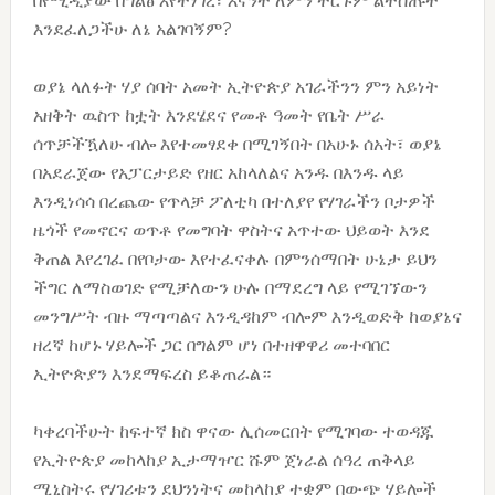
በየሚዲያው በግልፅ እየተነገረ፣ እናንተ ለምን ትርጉም ልትሰጡት
እንደፈለጋችሁ ለኔ አልገባኝም?
ወያኔ ላለፉት ሃያ ሰባት አመት ኢትዮጵያ አገራችንን ምን አይነት
አዘቅት ዉስጥ ከቷት እንደሄደና የመቶ ዓመት የቤት ሥራ
ሰጥቻችዃለሁ ብሎ እየተመፃደቀ በሚገኝበት በአሁኑ ሰአት፣ ወያኔ
በአደራጀው የአፓርታይድ የዘር አከላለልና አንዱ በእንዱ ላይ
እንዲነሳሳ በረጨው የጥላቻ ፖለቲካ በተለያየ የሃገራችን ቦታዎች
ዜጎች የመኖርና ወጥቶ የመግባት ዋስትና አጥተው ህይወት እንደ
ቅጠል እየረገፈ በየቦታው እየተፈናቀሉ በምንሰማበት ሁኔታ ይህን
ችግር ለማስወገድ የሚቻለውን ሁሉ በማደረግ ላይ የሚገኘውን
መንግሥት ብዙ ማጣጣልና እንዲዳከም ብሎም እንዲወድቅ ከወያኔና
ዘረኛ ከሆኑ ሃይሎች ጋር በግልም ሆነ በተዘዋዋሪ መተባበር
ኢትዮጵያን እንደማፍረስ ይቆጠራል።
ካቀረባችሁት ከፍተኛ ክስ ዋናው ሊሰመርበት የሚገባው ተወዳጁ
የኢትዮጵያ መከላከያ ኢታማዦር ሹም ጀነራል ሰዓረ ጠቅላይ
ሚኒስትሩ የሃገሪቱን ደህንነትና መከላከያ ተቋም በውጭ ሃይሎች