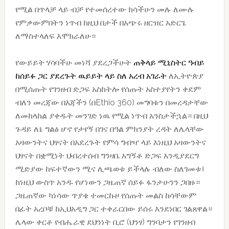
የሚል በጥላቻ ላይ ብቻ የተመሰረተው ክሳችሁን መሉ ለሙሉ
የምቃውምበትን ነጥብ ከዚህ በታች በአጭሩ ዘርዝር አድርጌ
ለማስተላለፍ እሞክራለሁ።
የውይይት ሃሳባችሁ መነሻ ያደረጋችሁት
ጠቅላይ ሚኒስትር
ዓብይ
ከሰይፉ
ጋር ያደረጉት ዉይይት ላይ ስለ አረብ አገራት
ለኢትዮጵያ
በሚሰጡት የገንዘብ ድጋፍ አስከትሎ የሰጡት አስተያየትን ቀደም
ብለን መረጃው በእጃችን (በEthio 360) መግባቱን በመረዳታቸው
ለመከላከል ያቀዱት መንገድ ነዉ የሚል ነጥብ አንስታችኋል። በዚህ
ጉዳይ ለኔ ግልፅ ሆኖ የታየኝ በገና በዓል ምክንያት ረዳት ለሌላቸው
አዛውንትና ህፃናት በአደረጉት የምሳ ግብዣ ላይ እነዚህ አዛውንትና
ህፃናት በቋሚነት ህብረተሰብ ግንዛቤ አግኝቶ ድጋፍ እንዲያደርግ
ሚድያው ከፍተኛውን ሚና ሊጫወቱ ይችላሉ ብለው ስለገመቱ፤
ከነዚህ ውስጥ አንዱ የሆነውን ጋዜጠኛ ሰይፉ ፋንታሁንን ጋበዙ።
ጋዜጠኛው ካነሳው ጥያቄ ተመርኩዞ የሰጡት መልስ ከሳቸውም
በፊት አረቦቹ ከኢህአዲግ ጋር ተቀራርበው ይሰሩ እንደነበር ገልጸዋል።
ሌላው ቀርቶ የብሔራዊ ደህንነት ቢሮ (ህንፃ) ግንባታን የገንዘብ