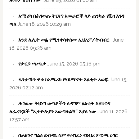
እየተምዘገዘገ ነው”
June 25, 2026 01:00 am
አሜሪካ በሕገወጡ ትህነግ አመራሮች ላይ ጠንካራ የቪዛ እገዳ
ጣለ
June 18, 2026 10:29 am
እንደ ሌሊት ወፏ የሚንቀሳቀሰው ኢህአፓ/ትብብር
June
18, 2026 09:36 am
የታርጋ ጫጫታ
June 15, 2026 05:16 pm
ፋንታኹን ዋቄ ከአሜሪካ የሃይማኖት እልቂት አወጁ
June 15,
2026 02:12 am
ሕገወጡ ትህነግ ወጣቶችን ለዳግም ዕልቂት እያሰናዳ
ለፈረንጆች “ኢትዮጵያን አውግዙልኝ” እያለ ነው
June 11, 2026
12:57 am
በሐዘንና ግልፅ ደብዳቤ ስም የተሸፈነ የድህረ ምርጫ ሀገር