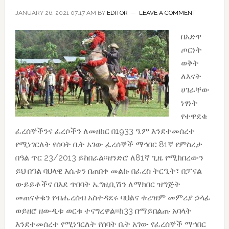
JANUARY 26, 2021 07:17 AM
BY
EDITOR
LEAVE A COMMENT
በአድዋ
ጦርነት
ወቅት
ለእናት
ሀገራቸው
ነፃነት
የተዋደቁ
ፈረሰኞችንና ፈረሶችን ለመዘከር በ1933 ዓ.ም እንደተመሰረተ
የሚነገርለት የሰባት ቤት አገው ፈረሰኞች ማኅበር 81ኛ የምስረታ
በዓል ጥር 23/2013 ይከበራል፡፡ዘንድሮ ለ81ኛ ጊዜ የሚከበረውን
ይህ በዓል ባህላዊ እሴቱን በጠበቀ መልኩ በፈረስ ትርዒት፣ በፓናል
ውይይቶችና በእደ ጥበባት ኤግዚቢሽን ለማክበር ዝግጅት
መጠናቀቁን የብሔረሰብ አስተዳደሩ ባህልና ቱሪዝም መምሪያ ኃላፊ
ወይዘሮ ዘውዲቱ ወርቁ ተናግረዋል፡፡ከ33 በማይበልጡ አባላት
እንደተመሰረተ የሚነገርለት የሰባት ቤት አገው የፈረሰኞች ማኅበር