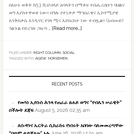
በአሁኑ ወቅት ከ53 ሺህ በላይ አባላትን በማቀፍ የብሔረሰቡን ባህልና
ወግ እያስተዋወቀ ነው፡፡ በዓሉ የተነቃቃ ማኅበራዊና ኢኮኖሚያዊ
እንቅስቃሴ እንዲኖር የጎላ ሚና እያበረከተ ነው ተብሏል፡፡ (አብመድ)
about
ጎልጉል የድረገጽ ጋዜጣ …
[Read more...]
የሰባት
ቤት
አገው
FILED UNDER:
RIGHT COLUMN
,
SOCIAL
TAGGED WITH:
AGEW
,
HORSEMEN
የፈረሰኞች
ማኅበር
Primary
81ኛ
Sidebar
የምስረታ
RECENT POSTS
በዓል
የመካነ ኢየሱስ ሕንጻ የጠራራ ፀሐይ ወግና “የብሌን ሠራዊት”
በችሎት ደጃፍ
August 5, 2026 02:35 am
ለሱዳንና ኤርትራ ሲከራከሩ የነበሩት አበባው ባለመመረጣቸው
“በጣም ተድጃለሁ” አሉ
June 26, 2026 12:29 am