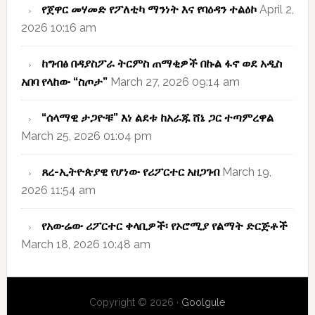
የጀዋር መሃመድ የፖለቲካ ማንነት እና የባዕዳን ተልዕኮ
April 2,
2026 10:16 am
ከግብፅ በዳያስፖራ ትርምስ ጠማቂዎች በኩል ፋኖ ወደ አዲስ
አበባ የላከው “ስጦታ”
March 27, 2026 09:14 am
“ሰላማዊ ታጋዮቹ” እነ ልደቱ ከአራጁ ሸኔ ጋር ተጣምረዋል
March 25, 2026 01:04 pm
ጸረ-ኢትዮጵያዊ የሆነው የሪፖርተር አዘጋገብ
March 19,
2026 11:54 am
የአውሬው ሪፖርተር ቀላቢዎች፡ የኦሮሚያ የልማት ድርጅቶች
March 18, 2026 10:48 am
Copyright © 2026 ·
Goolgule