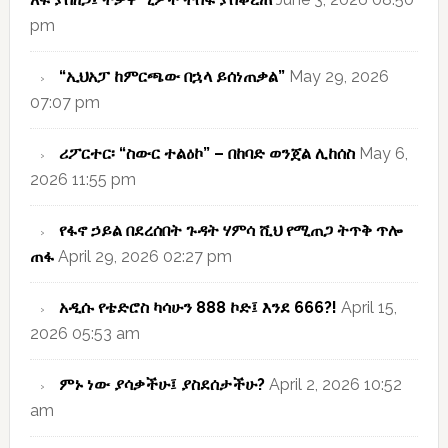
pm
“ኢህአፓ ከምርጫው በኋላ ይሰነጠቃል”
May 29, 2026
07:07 pm
ሪፖርተር፡ “ስውር ተልዕኮ” – በከባድ ወንጀል ሊከሰስ
May 6,
2026 11:55 pm
የፋኖ ኃይል በደረሰበት ጉዳት ሃምሳ ሺህ የሚጠጋ ትጥቅ ጥሎ
ጠፋ
April 29, 2026 02:27 pm
አዲሱ የቴድሮስ ካሳሁን 888 ኮድ፤ እንደ 666?!
April 15,
2026 05:53 am
ምኑ ነው ያሳቃችሁ፤ ያስደሰታችሁ?
April 2, 2026 10:52
am