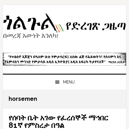
Skip
Skip
Skip
to
to
to
primary
content
primary
navigation
sidebar
MENU
horsemen
የሰባት ቤት አገው የፈረሰኞች ማኅበር
81ኛ የምስረታ በዓል