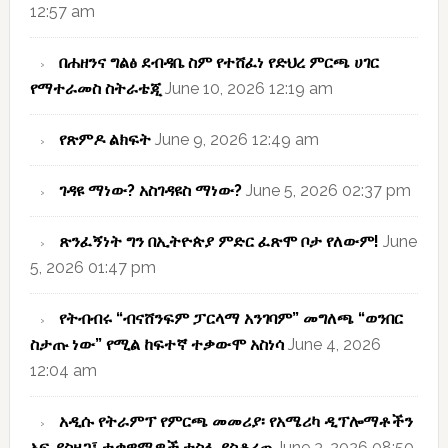
12:57 am
በሐዘንና ግልፅ ደብዳቤ ስም የተሸፈነ የድህረ ምርጫ ሀገር
የማተራመስ ስትራቴጂ
June 10, 2026 12:19 am
የጽምዶ ልክፍት
June 9, 2026 12:49 am
ገዳዩ ማነው? አስገዳዩስ ማነው?
June 5, 2026 02:37 pm
ጽንፈኝነት ግን በኢትዮጵያ ምድር ፈጽሞ ቦታ የለውም!
June
5, 2026 01:47 pm
የትብብሩ “ብናሸንፍም ፓርላማ አንገባም” መግለጫ “ወንበር
ስታጡ ነው” የሚል ከፍተኛ ተቃውሞ አስነሳ
June 4, 2026
12:04 am
አዲሱ የትራምፕ የምርጫ መመሪያ፡ የአሜሪካ ዲፕሎማቶችን
አፍ ያስዘጋ፤ ተቃዋሚዎች ተስፋ ያስቆረጠ
June 3, 2026 08:50