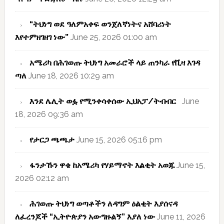
“ትህነግ ወደ ዓለምአቀፍ ወንጀለኛነትና አሸባሪነት
እየተምዘገዘገ ነው”
June 25, 2026 01:00 am
አሜሪካ በሕገወጡ ትህነግ አመራሮች ላይ ጠንካራ የቪዛ እገዳ
ጣለ
June 18, 2026 10:29 am
እንደ ሌሊት ወፏ የሚንቀሳቀሰው ኢህአፓ/ትብብር
June
18, 2026 09:36 am
የታርጋ ጫጫታ
June 15, 2026 05:16 pm
ፋንታኹን ዋቄ ከአሜሪካ የሃይማኖት እልቂት አወጁ
June 15,
2026 02:12 am
ሕገወጡ ትህነግ ወጣቶችን ለዳግም ዕልቂት እያሰናዳ
ለፈረንጆች “ኢትዮጵያን አውግዙልኝ” እያለ ነው
June 11, 2026