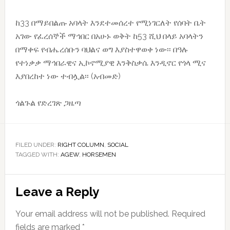
ከ33 በማይበልጡ አባላት እንደተመሰረተ የሚነገርለት የሰባት ቤት
አገው የፈረሰኞች ማኅበር በአሁኑ ወቅት ከ53 ሺህ በላይ አባላትን
በማቀፍ የብሔረሰቡን ባህልና ወግ እያስተዋወቀ ነው፡፡ በዓሉ
የተነቃቃ ማኅበራዊና ኢኮኖሚያዊ እንቅስቃሴ እንዲኖር የጎላ ሚና
እያበረከተ ነው ተብሏል፡፡ (አብመድ)
ጎልጉል የድረገጽ ጋዜጣ
FILED UNDER:
RIGHT COLUMN
,
SOCIAL
TAGGED WITH:
AGEW
,
HORSEMEN
Reader
Leave a Reply
Interactions
Your email address will not be published.
Required
fields are marked
*