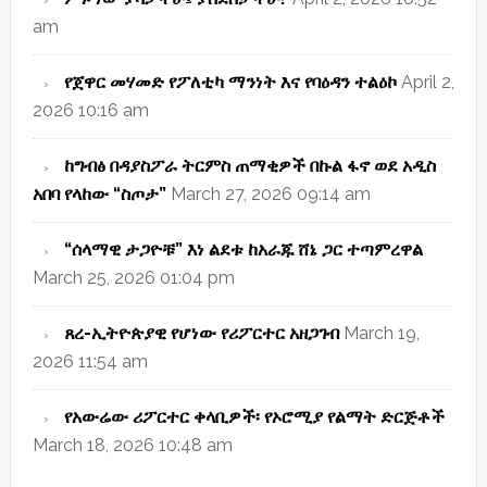
am
የጀዋር መሃመድ የፖለቲካ ማንነት እና የባዕዳን ተልዕኮ
April 2,
2026 10:16 am
ከግብፅ በዳያስፖራ ትርምስ ጠማቂዎች በኩል ፋኖ ወደ አዲስ
አበባ የላከው “ስጦታ”
March 27, 2026 09:14 am
“ሰላማዊ ታጋዮቹ” እነ ልደቱ ከአራጁ ሸኔ ጋር ተጣምረዋል
March 25, 2026 01:04 pm
ጸረ-ኢትዮጵያዊ የሆነው የሪፖርተር አዘጋገብ
March 19,
2026 11:54 am
የአውሬው ሪፖርተር ቀላቢዎች፡ የኦሮሚያ የልማት ድርጅቶች
March 18, 2026 10:48 am