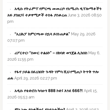
አዲሱ የትራምፕ የምርጫ መመሪያ፡ የአሜሪካ ዲፕሎማቶችን
አፍ ያስዘጋ፤ ተቃዋሚዎች ተስፋ ያስቆረጠ
June 3, 2026 08:50
pm
“ኢህአፓ ከምርጫው በኋላ ይሰነጠቃል”
May 29, 2026
07:07 pm
ሪፖርተር፡ “ስውር ተልዕኮ” – በከባድ ወንጀል ሊከሰስ
May 6,
2026 11:55 pm
የፋኖ ኃይል በደረሰበት ጉዳት ሃምሳ ሺህ የሚጠጋ ትጥቅ ጥሎ
ጠፋ
April 29, 2026 02:27 pm
አዲሱ የቴድሮስ ካሳሁን 888 ኮድ፤ እንደ 666?!
April 15,
2026 05:53 am
ምኑ ነው ያሳቃችሁ፤ ያስደሰታችሁ?
April 2, 2026 10:52