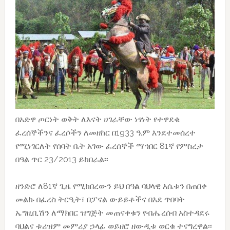
በአድዋ ጦርነት ወቅት ለእናት ሀገራቸው ነፃነት የተዋደቁ
ፈረሰኞችንና ፈረሶችን ለመዘከር በ1933 ዓ.ም እንደተመሰረተ
የሚነገርለት የሰባት ቤት አገው ፈረሰኞች ማኅበር 81ኛ የምስረታ
በዓል ጥር 23/2013 ይከበራል፡፡
ዘንድሮ ለ81ኛ ጊዜ የሚከበረውን ይህ በዓል ባህላዊ እሴቱን በጠበቀ
መልኩ በፈረስ ትርዒት፣ በፓናል ውይይቶችና በእደ ጥበባት
ኤግዚቢሽን ለማክበር ዝግጅት መጠናቀቁን የብሔረሰብ አስተዳደሩ
ባህልና ቱሪዝም መምሪያ ኃላፊ ወይዘሮ ዘውዲቱ ወርቁ ተናግረዋል፡፡