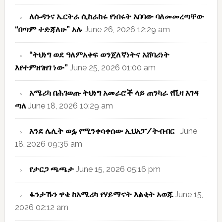
ለሱዳንና ኤርትራ ሲከራከሩ የነበሩት አበባው ባለመመረጣቸው
“በጣም ተድጃለሁ” አሉ
June 26, 2026 12:29 am
“ትህነግ ወደ ዓለምአቀፍ ወንጀለኛነትና አሸባሪነት
እየተምዘገዘገ ነው”
June 25, 2026 01:00 am
አሜሪካ በሕገወጡ ትህነግ አመራሮች ላይ ጠንካራ የቪዛ እገዳ
ጣለ
June 18, 2026 10:29 am
እንደ ሌሊት ወፏ የሚንቀሳቀሰው ኢህአፓ/ትብብር
June
18, 2026 09:36 am
የታርጋ ጫጫታ
June 15, 2026 05:16 pm
ፋንታኹን ዋቄ ከአሜሪካ የሃይማኖት እልቂት አወጁ
June 15,
2026 02:12 am