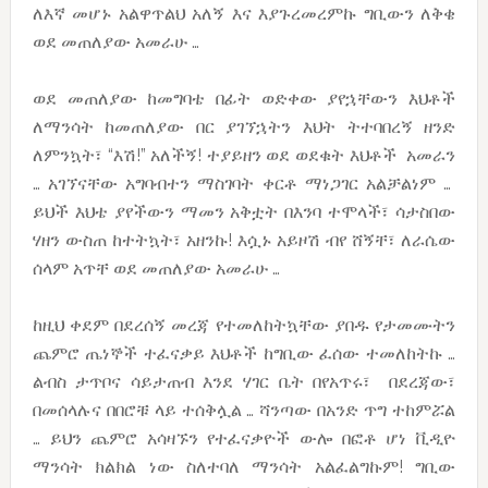
ለእኛ መሆኑ አልዋጥልህ አለኝ እና እያጉረመረምኩ ግቢውን ለቅቄ
ወደ መጠለያው አመራሁ …
ወደ መጠለያው ከመግባቴ በፊት ወድቀው ያየኋቸውን እህቶች
ለማንሳት ከመጠለያው በር ያገኘኋትን እህት ትተባበረኝ ዘንድ
ለምንኳት፣ “እሽ!” አለችኝ! ተያይዘን ወደ ወደቁት እህቶች አመራን
… አገኘናቸው አግባብተን ማስገባት ቀርቶ ማነጋገር አልቻልነም …
ይህች እህቴ ያየችውን ማመን አቅቷት በእንባ ተሞላች፣ ሳታስበው
ሃዘን ውስጠ ከተትኳት፣ አዘንኩ! እሷኑ አይዞሽ ብየ ሸኝቸ፣ ለራሴው
ሰላም አጥቸ ወደ መጠለያው አመራሁ …
ከዚህ ቀደም በደረሰኝ መረጃ የተመለከትኳቸው ያበዱ የታመሙትን
ጨምሮ ጤነኞች ተፈናቃይ እህቶች ከግቢው ፈሰው ተመለከትኩ …
ልብስ ታጥቦና ሳይታጠብ እንደ ሃገር ቤት በየአጥሩ፣ በደረጃው፣
በመሰላሉና በበሮቹ ላይ ተሰቅሏል … ሻንጣው በአንድ ጥግ ተከምሯል
… ይህን ጨምሮ አሳዛኙን የተፈናቃዮች ውሎ በፎቶ ሆነ ቪዲዮ
ማንሳት ክልክል ነው ስለተባለ ማንሳት አልፈልግኩም! ግቢው