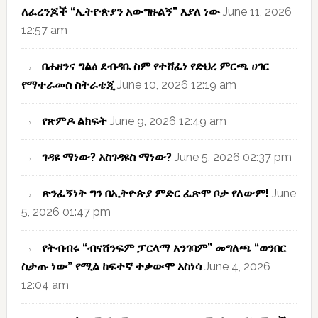
ለፈረንጆች “ኢትዮጵያን አውግዙልኝ” እያለ ነው
June 11, 2026
12:57 am
በሐዘንና ግልፅ ደብዳቤ ስም የተሸፈነ የድህረ ምርጫ ሀገር
የማተራመስ ስትራቴጂ
June 10, 2026 12:19 am
የጽምዶ ልክፍት
June 9, 2026 12:49 am
ገዳዩ ማነው? አስገዳዩስ ማነው?
June 5, 2026 02:37 pm
ጽንፈኝነት ግን በኢትዮጵያ ምድር ፈጽሞ ቦታ የለውም!
June
5, 2026 01:47 pm
የትብብሩ “ብናሸንፍም ፓርላማ አንገባም” መግለጫ “ወንበር
ስታጡ ነው” የሚል ከፍተኛ ተቃውሞ አስነሳ
June 4, 2026
12:04 am