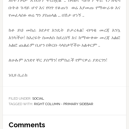
እየተንገላታ እንደሆነ ተረስቷል … ሰብዕና ሳይሆን ተራ የፖለቲካ
ቡትቶ ጉዳይ ሆኖ እና የባጥ የቆጡን ወሬ እያመጡ የማውራቱ እና
የመፈላሰፉ ወሬ ግን ያስጠላል …. በሽታ ሆነኝ …
ከቶ ይህ መከራ እየታየ እንዴት ይታረፋል! ብጣቂ መረጃ እንኳ
እንካችሁ! ከእረፍት ስመለስ ከደረሰኝ እና ከማውቀው መረጃ አልፎ
አልፎ ጨልፊም ቢሆን በቅርቡ ሳላስቃኛችሁ አልቀርም …
ለሁሉም አንድየ ቸር ያሰማን! የምስራች የምናዎራ ያድርገን!
ነቢዩ ሲራክ
FILED UNDER:
SOCIAL
TAGGED WITH:
RIGHT COLUMN - PRIMARY SIDEBAR
Reader
Comments
Interactions