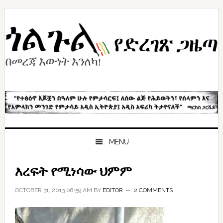
Skip
Skip
Skip
to
to
to
primary
content
primary
navigation
sidebar
MENU
እረፍት የሚነሳው ህምም
OCTOBER 31, 2013 08:59 AM
BY
EDITOR
2 COMMENTS