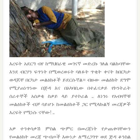
እረፍት አደርግ ብየ ከማህበራዊ መገናኛ መድረኩ ገለል ባልኩባቸው
እንደ ብርሃን ፍጥነት በሚወረወሩት ባለፉት ጥቂት ቀናት ከበርካታ
ወዳጆቸ በርካታ መልዕክቶች ይደርሱኛል። ብዙው መልዕክት ደግሞ
የሚያጠነጥነው በጅዳ እና በአካባቢው በተፈናቃይ የኮንትራት
ሰራተኞች አሰቃቂ ስቃይ ላይ ያተኮራል … ለነገሩ የአብዛኞቹ
መልዕክቶች ብቻ ሳይሆኑ ከመልዕክቶች ጋር የሚላኩልኝ መረጃዎች
እረፍት የሚነሱ ናቸው! …
አዎ ተንቀሳቃሽ ምስል ጭምር በመረጃነት የታጨቀባቸውን
የመልዕክት መረጃ ጭብጦች እውነታ ለማረጋገጥ ወደ ጅዳ ቆንስል