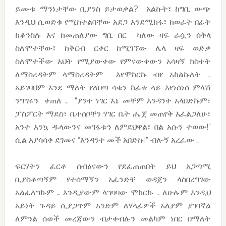
ይሙቱ ማንነታቸው ቢያንስ ይታወቃል? አልኩት፣ ከግቢ ውጭ
እንዲህ ሲወድቁ የሚከተልባቸው አደጋ እንደሚከፋ፣ ከወራት በፊት
ከቆንስሉ እና ከመጠለያው ግቢ በር ካለው ዛፍ ራሷን ሰቅላ
ስለሞተቸው፣ ከቅርብ ርቀር ከሚገኘው ሌላ ዛፍ ወድቃ
ስለሞተችው እህት የሚያውቀው የምናውቀውን አሳዛኝ ክስተት
ለማስረዳትም ላማስረዳትም እየሞከርኩ ብየ አከልኩለት …
አይገባህም እንደ ማለት የለበጣ ሳቁን ከፊቱ ላይ እየነሰነሰ ምላሽ
ንግግሩን ቀጠለ … “ያንተ ነገር እኔ መቸም እንዳንተ አላበድኩም፣
ፓስፖርት ማደስ፣ ቤተሰቦቸን ሃገር ቤት ሔጀ መጠየቅ እፈልጋለሁ፣
አንተ እንኳ ዱላውንና መገፋቱን ለምደህዋል፣ በል አሱን ተወው!”
ሲል እያሳሳቀ ደገመና “እንዳንተ መች አበድኩ!” ብሎኝ አረፈው …
ፍርሃትን ፈርቶ ሰብዕናውን የደፈጠጠበት ይህ አጋጣሚ
ቢያስቆጣኝም የተሰማኝን አፈንድቸ ወዳጀን ላስበረግገው
አልፈለግኩም … እንዲያውም ላግባባው ሞከርኩ … ለሁሉም እንዲህ
አይነት ጉዳይ ሲያጋጥም አንድም ለሃላፊዎች አለያም ያገባኛል
ለምንል ሰወች መረጃውን ብታቀብሉን መልካም ነበር በማለት