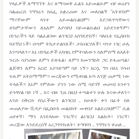
ሃላፊዎች ለማግኘት እና ለማሳወቅ ፈልጌ አይመልሱም ብየ ወሬየን
ሳልጨርስ ንግግሬን ከአፌ አቋረጠው እና መለሰልኝ “አትድከም
ማናቸውም ላንተ አይመልሱልህም፣ እያጋለጥካቸውና
ድክምታቸውን ለአለም እያሳየህ ባይመልሱልህ አይደንቀኝም፣
በነገራችን ላይ ሳልፈልገው ልንገርህ አስገደድከኝ፣ ባለቤቴ የፌስቡክ
ጓደኛህ ነች፣ በጣም ትከታተልሃለች፣ ታከብርሃለች፣ ባንተ ነገር ሁሌ
እንጣላለን። እኔ በሃላፊዎች አካባቢ የምትባለውን ስለምሰማ ለእለት
ጉርሱ ሳያነሰው ለምን ይጽፋል፣ ለምን ከመንግስት ጋር ይፋጠጣል፣
ልጆቹን ለምን አርፎ አያሳድግም ባይ ነኝ። እርሷ ግን በእኔ ሃሳብ
ፍጹም አትስማማም። መረጃውን የሚቀበል አጣ እንጅ ጠቃሚ ነው
ትላለች። እኔም የምለው ያንን ነው ሰሚ ሳይገኝ መጮህ አንተን
ይጎዳሃል ባይ ነኝ … እና ብዙ ጊዜ በዚህ ተጣልተን ሁሉ እናውቃለን።
አንድ በቅርቡ የሰራችውን ልንገርህ … ከሁለት ቀን በፊት ስለ
መጠለያው ቪዲዮ በፌስቡክ መልዕክት መቀበያ አልደረሰህም?” ሲል
ጠየቀኝ፣ ማን እንደላከው ንገረኝና ልነገርህ አልኩት፣ ነገረኝ፣
መረጃው እንደደረሰኝ አረጋገጥኩለት፣ ተግባባን … ንግግሩን ቀጠለ …