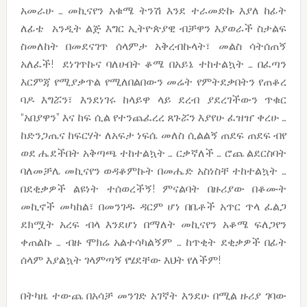
አመራሁ … መኪናየን አቁሜ ትንሽ እንደ ተራመድኩ እያለ ከፊት
ለፊቴ አንዲት ልጅ እግር ኢትዮጵያዊ ብቻዋን እያወራች ስታልፍ
ስመለከት በመደናገጥ ሰላምታ አቅረብኩላት፣ መልስ ሳትሰጠኝ
አለፈች! ደነገጥኩና ባለሁበት ቆሜ በአይኔ ተከተልኳት … በፈጣን
እርምጃ የሚያቃጥል የሚለበልበውን መሬት የምትደቃበትን የጠቆረ
ባዶ እግሯን፣ እንደነገሩ ከላይዋ ላይ ደረብ ያደረገችውን ጥቁር
“አበያዋን” እና ከፍ ሲል የተንጨፈረረ ጸጉሯን እያየሁ ፈዝዠ ቀረሁ …
ከድንጋጤና ከፍርሃት ለአፍታ ነፍሴ መለስ ሲልልኝ ጠደፍ ጠደፍ ብየ
ወደ ሔደችበት አቅጣጫ ተከተልኳት … ርቃኛለች … ሮጨ ልደርስባት
ባለመቻሌ መኪናየን ወዳቆምኩት በመሔድ አስነስቸ ተከተልኳት …
በደቂቃዎች ልዩነት ተሰወረችኝ! ምናልባት በዙሪያው በቆሙት
መኪኖች መካከል፣ በመንገዱ ዳርም ሆነ በቤቶች አጥር ጥላ ፈልጋ
ደክሟት አረፍ ብላ እንደሆነ በማለት መኪናየን አቆሜ ፍለጋየን
ቀጠልኩ … ብዙ ሞክሬ አልተሳካልኝም … ከጥቂት ደቂቃዎች በፊት
ሰላም እያልኳት ገላምጣኝ የሄደቸው እህት የለችም!
በትካዜ ተውጨ በአሳቻ መንገድ አገኛት እንደሁ በሚል ዙሪያ ገባው