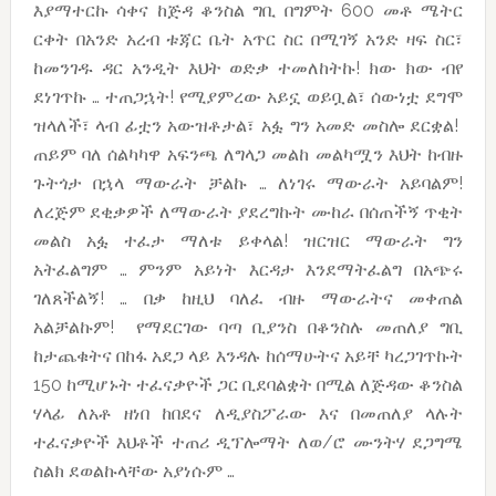
እያማተርኩ ሳቀና ከጅዳ ቆንስል ግቢ በግምት 600 መቶ ሜትር
ርቀት በአንድ አረብ ቱጃር ቤት አጥር ስር በሚገኝ አንድ ዛፍ ስር፣
ከመንገዱ ዳር አንዲት እህት ወድቃ ተመለከትኩ! ክው ክው ብየ
ደነገጥኩ … ተጠጋኋት! የሚያምረው አይኗ ወይቧል፣ ሰውነቷ ደግሞ
ዝላለች፣ ላብ ፊቷን አውዝቶታል፣ አፏ ግን አመድ መስሎ ደርቋል!
ጠይም ባለ ሰልካካዋ አፍንጫ ለግላጋ መልከ መልካሟን እህት ከብዙ
ጉትጎታ በኋላ ማውራት ቻልኩ … ለነገሩ ማውራት አይባልም!
ለረጅም ደቂቃዎች ለማውራት ያደረግኩት ሙከራ በሰጠችኝ ጥቂት
መልስ አፏ ተፈታ ማለቱ ይቀላል! ዝርዝር ማውራት ግን
አትፈልግም … ምንም አይነት እርዳታ እንደማትፈልግ በአጭሩ
ገለጸችልኝ! … በቃ ከዚህ ባለፈ ብዙ ማውራትና መቀጠል
አልቻልኩም! የማደርገው ባጣ ቢያንስ በቆንስሉ መጠለያ ግቢ
ከታጨቁትና በከፋ አደጋ ላይ እንዳሉ ከሰማሁትና አይቸ ካረጋገጥኩት
150 ከሚሆኑት ተፈናቃዮች ጋር ቢደባልቋት በሚል ለጅዳው ቆንስል
ሃላፊ ለአቶ ዘነበ ከበደና ለዲያስፖራው እና በመጠለያ ላሉት
ተፈናቃዮች እህቶች ተጠሪ ዲፕሎማት ለወ/ሮ ሙንትሃ ደጋግሜ
ስልክ ደወልኩላቸው አያነሱም …