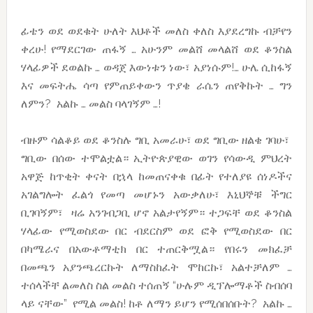
ፊቴን ወደ ወደቁት ሁለት እህቶች መለስ ቀለስ እያደረግኩ ብቻየን
ቀረሁ! የማደርገው ጠፋኝ … አሁንም መልሸ መላልሸ ወደ ቆንስል
ሃላፊዎች ደወልኩ … ወዳጀ እውነቱን ነው፣ አያነሱም!… ሁሌ ሲከፋኝ
እና መፍትሔ ሳጣ የምጠይቀውን ጥያቄ ራሴን ጠየቅኩት … ግን
ለምን? አልኩ … መልስ ባላገኝም …!
ብዙም ሳልቆይ ወደ ቆንስሉ ግቢ አመራሁ፣ ወደ ግቢው ዘልቄ ገባሁ፣
ግቢው በሰው ተሞልቷል። ኢትዮጵያዊው ወገን የሳውዲ ምህረት
አዋጅ ከጥቂት ቀናት በኋላ ከመጠናቀቁ በፊት የተለያዩ ሰነዶችና
አገልግሎት ፈልጎ የመጣ መሆኑን አውቃለሁ፣ እኒህኞቹ ችግር
ቢገባኝም፣ ዛሬ አንገብጋቢ ሆኖ አልታየኝም። ተጋፍቸ ወደ ቆንስል
ሃላፊው የሚወስደው በር ብደርስም ወደ ፎቅ የሚወስደው በር
በካሜራና በአውቶማቲክ በር ተጠርቅሟል። የበሩን መክፈቻ
በመጫን አያንጫረርኩት ለማስከፈት ሞከርኩ፣ አልተቻለም …
ተሰላችቸ ልመለስ ስል መልስ ተሰጠኝ “ሁሉም ዲፕሎማቶች ስብሰባ
ላይ ናቸው” የሚል መልስ! ከቶ ለማን ይሆን የሚሰበሰቡት? አልኩ …