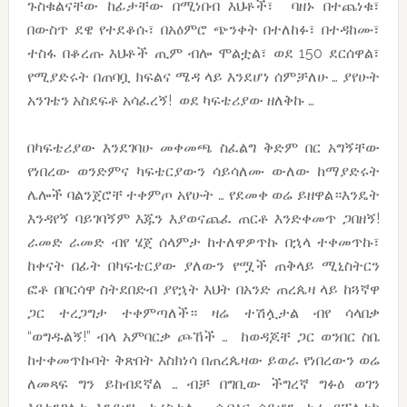
ጉስቁልናቸው ከፊታቸው በሚነበብ እህቶች፣ ባዘኑ በተጨነቁ፣
በውስጥ ደዌ የተደቆሱ፣ በአዕምሮ ጭንቀት በተለከፉ፣ በተዳከሙ፣
ተስፋ በቆረጡ እህቶች ጢም ብሎ ሞልቷል፣ ወደ 150 ደርሰዋል፣
የሚያድሩት በጠባቧ ክፍልና ሜዳ ላይ እንደሆነ ሰምቻለሁ … ያየሁት
አንገቴን አስደፍቶ አሳፈረኝ! ወደ ካፍቴሪያው ዘለቅኩ …
በካፍቴሪያው እንደገባሁ መቀመጫ ስፈልግ ቅድም በር አግኝቸው
የነበረው ወንድምና ካፍቴርያውን ሳይሳለሙ ውለው ከማያድሩት
ሌሎች ባልንጀሮቸ ተቀምጦ አየሁት … የደመቀ ወሬ ይዘዋል።እንዴት
እንዳየኝ ባይገባኝም እጁን እያወናጨፈ ጠርቶ እንድቀመጥ ጋበዘኝ!
ራመድ ራመድ ብየ ሄጀ ሰላምታ ከተለዋዎጥኩ በኋላ ተቀመጥኩ፣
ከቀናት በፊት በካፍቴርያው ያለውን የሟች ጠቅላይ ሚኒስትርን
ፎቶ በቦርሳዋ ስትደበድብ ያየኋት እህት በአንድ ጠረጴዛ ላይ ከጓኛዋ
ጋር ተረጋግታ ተቀምጣለች። ዛሬ ተሽሏታል ብየ ሳላበቃ
“ወግዱልኝ!” ብላ አምባርቃ ጮኸች … ከወዳጆቸ ጋር ወንበር ስቤ
ከተቀመጥኩባት ቅጽበት እስክነሳ በጠረጴዛው ይወራ የነበረውን ወሬ
ለመጻፍ ግን ይከብደኛል … ብቻ በግቢው ችግረኛ ግፉዕ ወገን