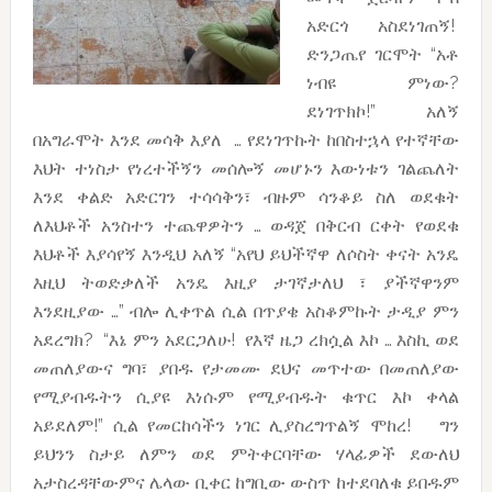
አድርጎ አስደነገጠኝ!
ድንጋጤየ ገርሞት “አቶ
ነብዩ ምነው?
ደነገጥክኮ!” አለኝ
በአግራሞት እንደ መሳቅ እያለ … የደነገጥኩት ከበስተኋላ የተኛቸው
እህት ተነስታ የነረተችኝን መሰሎኝ መሆኑን እውነቱን ገልጨለት
እንደ ቀልድ አድርገን ተሳሳቅን፣ ብዙም ሳንቆይ ስለ ወደቁት
ለእህቶች አንስተን ተጨዋዎትን … ወዳጀ በቅርብ ርቀት የወደቁ
እህቶች እያሳየኝ እንዲህ አለኝ “አየህ ይህችኛዋ ለሶስት ቀናት አንዴ
እዚህ ትወድቃለች አንዴ እዚያ ታገኛታለህ ፣ ያችኛዋንም
እንደዚያው …” ብሎ ሊቀጥል ሲል በጥያቄ አስቆምኩት ታዲያ ምን
አደረግክ? “እኔ ምን አደርጋለሁ! የእኛ ዜጋ ረክሷል እኮ … እስኪ ወደ
መጠለያውና ግባ፣ ያበዱ የታመሙ ደህና መጥተው በመጠለያው
የሚያብዱትን ሲያዩ እነሱም የሚያብዱት ቁጥር እኮ ቀላል
አይደለም!” ሲል የመርከሳችን ነገር ሊያስረግጥልኝ ሞከረ! ግን
ይህንን ስታይ ለምን ወደ ምትቀርባቸው ሃላፊዎች ደውለህ
አታስረዳቸውምና ሌላው ቢቀር ከግቢው ውስጥ ከተደባለቁ ይበዱም