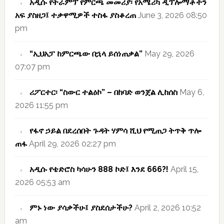
አዲሱ የትራምፕ የምርጫ መመሪያ፡ የአሜሪካ ዲፕሎማቶችን
አፍ ያስዘጋ፤ ተቃዋሚዎች ተስፋ ያስቆረጠ
June 3, 2026 08:50
pm
“ኢህአፓ ከምርጫው በኋላ ይሰነጠቃል”
May 29, 2026
07:07 pm
ሪፖርተር፡ “ስውር ተልዕኮ” – በከባድ ወንጀል ሊከሰስ
May 6,
2026 11:55 pm
የፋኖ ኃይል በደረሰበት ጉዳት ሃምሳ ሺህ የሚጠጋ ትጥቅ ጥሎ
ጠፋ
April 29, 2026 02:27 pm
አዲሱ የቴድሮስ ካሳሁን 888 ኮድ፤ እንደ 666?!
April 15,
2026 05:53 am
ምኑ ነው ያሳቃችሁ፤ ያስደሰታችሁ?
April 2, 2026 10:52
am