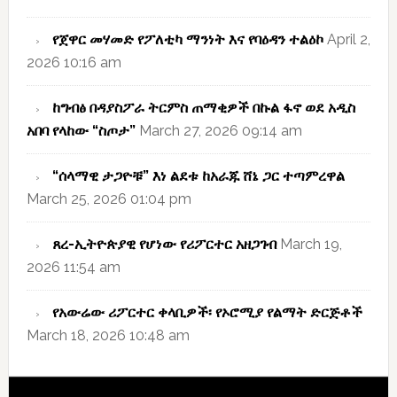
የጀዋር መሃመድ የፖለቲካ ማንነት እና የባዕዳን ተልዕኮ
April 2,
2026 10:16 am
ከግብፅ በዳያስፖራ ትርምስ ጠማቂዎች በኩል ፋኖ ወደ አዲስ
አበባ የላከው “ስጦታ”
March 27, 2026 09:14 am
“ሰላማዊ ታጋዮቹ” እነ ልደቱ ከአራጁ ሸኔ ጋር ተጣምረዋል
March 25, 2026 01:04 pm
ጸረ-ኢትዮጵያዊ የሆነው የሪፖርተር አዘጋገብ
March 19,
2026 11:54 am
የአውሬው ሪፖርተር ቀላቢዎች፡ የኦሮሚያ የልማት ድርጅቶች
March 18, 2026 10:48 am