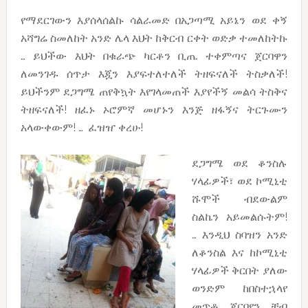
የማደርገውን እያሰላሰልኩ ሳልራመድ በአጋጣሚ አይኔን ወደ ቀኝ
አሻግሬ ስመለከት አንድ ሌላ እህት ከቅርብ ርቀት ወድቃ ተመለከትኩ
… ይህችው እህት በቁራጭ ካርቶን ቢጤ ተቀምጣና ጀርባዋን
ለመንገዱ ሰጥታ እጇን እያፍተለተለች ትዘፍናለች ትስቃለች!
ይህችንም ደጋግሜ ጠየቅኳት እየገላመጠች እያየችኝ መልሳ ትስቅና
ትዘፍናለች! ዘፈኑ ኦሮምኛ መሆኑን እንጅ ዘፋኝና ትርጉሙን
አላውቀውም! … ፈዝዠ ቀረሁ!
ደጋግሜ ወደ ቆንስሉ
ሃላፊዎች፣ ወደ ኮሚኒቲ
ሹሞች ብደውልም
ስልኬን አይመልሱትም!
… እንዲህ ስባዝን አንድ
ለቆንስል እና ከኮሚኒቲ
ሃላፊዎች ቅርበት ያለው
ወንድም ከበስተኋላየ
መጥቶ ጀርባየን ቸብ