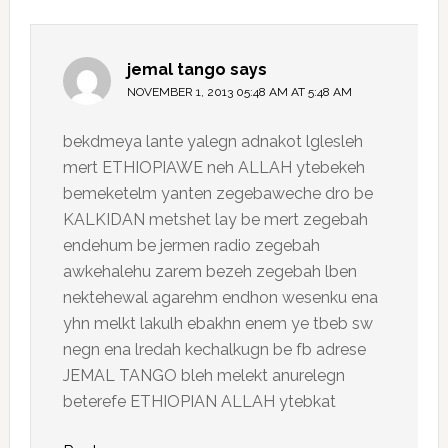
jemal tango
says
NOVEMBER 1, 2013 05:48 AM AT 5:48 AM
bekdmeya lante yalegn adnakot lglesleh
mert ETHIOPIAWE neh ALLAH ytebekeh
bemeketelm yanten zegebaweche dro be
KALKIDAN metshet lay be mert zegebah
endehum be jermen radio zegebah
awkehalehu zarem bezeh zegebah lben
nektehewal agarehm endhon wesenku ena
yhn melkt lakulh ebakhn enem ye tbeb sw
negn ena lredah kechalkugn be fb adrese
JEMAL TANGO bleh melekt anurelegn
beterefe ETHIOPIAN ALLAH ytebkat