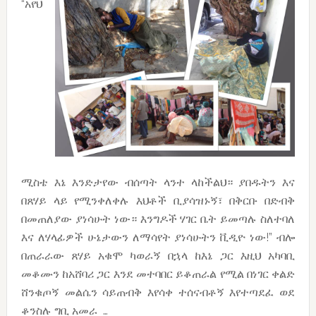
“አየህ
ሚስቴ እኔ እንድታየው ብሰጣት ላንተ ላከችልህ። ያበዱትን እና
በጸሃይ ላይ የሚንቀለቀሉ እህቶች ቢያሳዝኑኝ፣ በቅርቡ በድብቅ
በመጠለያው ያነሳሁት ነው። እንግዶች ሃገር ቤት ይመጣሉ ስለተባለ
እና ለሃላፊዎች ሁኔታውን ለማሳየት ያነሳሁትን ቪዲዮ ነው!” ብሎ
በጠራራው ጸሃይ አቁሞ ካወራኝ በኋላ ከእኔ ጋር እዚህ አካባቢ
መቆሙን ከአሸባሪ ጋር እንደ መተባበር ይቆጠራል የሚል በነገር ቀልድ
ሸንቁጦኝ መልሴን ሳይጠብቅ እየሳቀ ተሰናብቶኝ እየተጣደፈ ወደ
ቆንስሉ ግቢ አመራ …