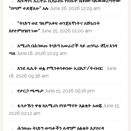
ለሱዳንና ኤርትራ ሲከራከሩ የነበሩት አበባው ባለመመረጣቸው
“በጣም ተድጃለሁ” አሉ
June 26, 2026 12:29 am
“ትህነግ ወደ ዓለምአቀፍ ወንጀለኛነትና አሸባሪነት
እየተምዘገዘገ ነው”
June 25, 2026 01:00 am
አሜሪካ በሕገወጡ ትህነግ አመራሮች ላይ ጠንካራ የቪዛ እገዳ
ጣለ
June 18, 2026 10:29 am
እንደ ሌሊት ወፏ የሚንቀሳቀሰው ኢህአፓ/ትብብር
June
18, 2026 09:36 am
የታርጋ ጫጫታ
June 15, 2026 05:16 pm
ፋንታኹን ዋቄ ከአሜሪካ የሃይማኖት እልቂት አወጁ
June 15,
2026 02:12 am
ሕገወጡ ትህነግ ወጣቶችን ለዳግም ዕልቂት እያሰናዳ