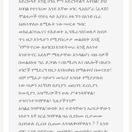
አደረኩላት እንጂ ሀገሬ ምን አደረገችልኝ አትበል!”ይህ
አባባል የተነገረው እንደ እኛው ሀገር ዲአስፖራ (ፈላሽ)
ሞልፋጦች ባንኮኒ ላይ እያደሩ ዘፋኙን በአንድ ቢራ
አዘፍነዋለሁ ለሚሉት ነው።ሠርቶ ግብር
መክፈል፤የጤናና የሕይወት ኢንሹራንስ፤ወለዶ ከብዶ
ጥሩ ዜጋ እንዲሆን የሚያበረታታ መልዕክት እንጂ
“የምትኖረው ለሀገርህ እንድትሠራ እንጂ ለአንተ
እንድትኖር አደለም ማለታቸው እንዳልሆነ ብዙ ሰዎች
በመልዕክቱ ግራ ይጋባሉ። በአሜሪካ እና በሌሎች በአደጉ
ሀገሮች የሚደረግ የዜጋ እንክብካቤ በማልቀስ! በመናደድ!
ብቻ የሚፈታ ሳይሆን መሳሪያ አንስቶ የሚያታኩስ
ነው።አዎን አነኝህን ከያኒያን, ጠቢባን, ደረሲያን,
ኮመዲያን, አዝማሪዎችን ሁሉ ሥቀንላቸዋል፣
ተዝናንተንባቸዋል፣ ጊዜያችንንም
አሳልፈንባቸዋል፣ውበት እና ተድላቸውን አረፍታቸውን
ነስተን እኛ አርፈንባቸዋል ዛሬ ሲደክሙ ሲታመሙ
ሲበሳቆሉ ሲራቡ ሲጠሙ እንሳለቅባቸዋለን ? ? አንድ
ሀገር ራዕይ ሳይኖረው… መብላት፣ መጠጣት፣ መዳራት