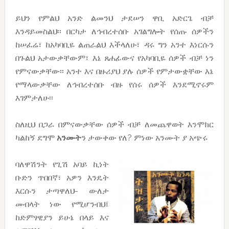
ይህን የምልህ አንድ ልመንህ ታደሠን ዋቢ አድርጌ ብቻ
እንዳይመስልህ፡፡ በርካታ ለኅብረተሰቡ አገልግሎት የሰጡ ሰዎችን
ከሠፈሬ፣ ከአካባቢዬ ልጠራልህ እችላለሁ፣ ዳሩ ግን አንተ እነርሱን
በጉልህ አታውቃቸውም፣ እኔ ጸሐፊውና የአካባቢዬ ሰዎች ብቻ ነን
የምናውቃቸው፡፡ አንተ እና በዙሪያህ ያሉ ሰዎች የምታውቋቸው እኔ
የማላውቃቸው ለኅብረተሰቡ ብዙ የሰሩ ሰዎች እንደሚኖሩም
እገምታለሁ፡፡
ስለዚህ በጋራ በምናውቃቸው ሰዎች ብቻ ለመጨዋወት እንሞክር
ካልከኝ ደግሞ
አንሙት
ን ታውቀው የለ? ምነው አንሙት ያ አጭሩ
ባለዋሽንት የጊሽ አባይ ኪነት
ቡድን ጥበበኛ፣ አዎን እንዴት
እርሱን ታጣዋለህ- ውለታ
መብላት ነው የሚሆንብህ፤
ከድምፃዊያን ይሁኔ በላይ እና