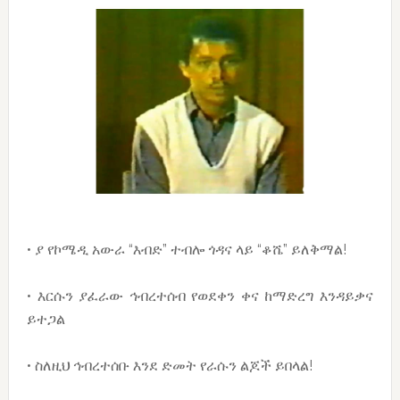
• ያ የኮሜዲ አውራ “እብድ” ተብሎ ጎዳና ላይ “ቆሼ” ይለቅማል!
• እርሱን ያፈራው ኅብረተሰብ የወደቀን ቀና ከማድረግ እንዳይቃና
ይተጋል
• ስለዚህ ኅብረተሰቡ እንደ ድመት የራሱን ልጆች ይበላል!