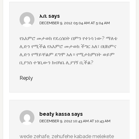
አ.በ.
says
DECEMBER 9, 2012 05:04 AM AT 5:04 AM
የአእምሮ መታወክ የደረሰበት በምን የተነሳ ነው? ማለቴ
ሊድን የሚችል የአእምሮ መታወክ ችግር አለ፣ በህክምና
ሊድን የማይቸልም ደግሞ አለ። የሚታከምበት ወይም
ቢያንስ ተገቢውን ክብካቤ ሊያገኝ ቢችል?
Reply
beaty kassa
says
DECEMBER 9, 2012 10:43 AM AT 10:43 AM
wede zehafe, zehufehe kabade melekete