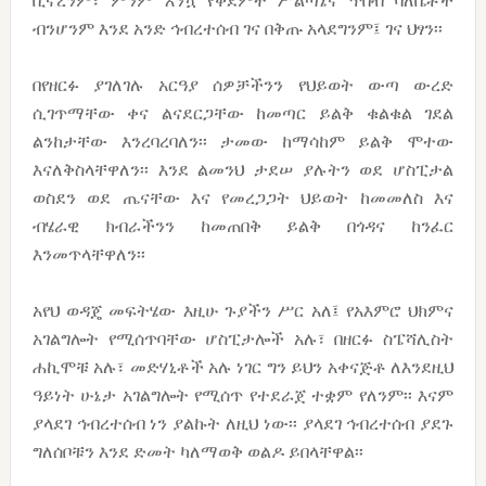
ቢኖረንም፣ ምንም እንኳ የቀደምት ሥልጣኔና ጥበብ ባለቤቶች
ብንሆንም እንደ አንድ ኅብረተሰብ ገና በቅጡ አላደግንም፤ ገና ህፃን፡፡
በየዘርፉ ያገለገሉ አርዓያ ሰዎቻችንን የህይወት ውጣ ውረድ
ሲገጥማቸው ቀና ልናደርጋቸው ከመጣር ይልቅ ቁልቁል ገደል
ልንከታቸው እንረባረባለን፡፡ ታመው ከማሳከም ይልቅ ሞተው
እናለቅስላቸዋለን፡፡ እንደ ልመንህ ታደሠ ያሉትን ወደ ሆስፒታል
ወስደን ወደ ጤናቸው እና የመረጋጋት ህይወት ከመመለስ እና
ብሄራዊ ክብራችንን ከመጠበቅ ይልቅ በጎዳና ከንፈር
እንመጥላቸዋለን፡፡
አየህ ወዳጄ መፍትሄው እዚሁ ጉያችን ሥር አለ፤ የአእምሮ ህክምና
አገልግሎት የሚሰጥባቸው ሆስፒታሎች አሉ፣ በዘርፉ ስፔሻሊስት
ሐኪሞቹ አሉ፣ መድሃኒቶች አሉ ነገር ግን ይህን አቀናጅቶ ለእንደዚህ
ዓይነት ሁኔታ አገልግሎት የሚሰጥ የተደራጀ ተቋም የለንም፡፡ እናም
ያላደገ ኅብረተሰብ ነን ያልኩት ለዚህ ነው፡፡ ያላደገ ኅብረተሰብ ያደጉ
ግለሰቦቹን እንደ ድመት ካለማወቅ ወልዶ ይበላቸዋል፡፡