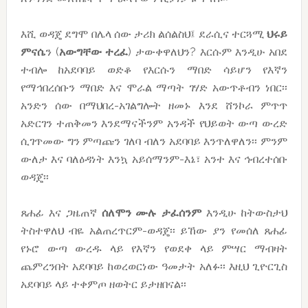
እሺ ወዳጄ ደግሞ በሌላ ሰው ታሪክ ልሰልስህ፤ ደራሲና ተርጓሚ
ህሩይ
ምናሴ
ን (
አውግቸው
ተረፈ
) ታውቀዋለህን? እርሱም እንዲሁ አበደ
ተብሎ ከአደባባይ ወድቆ የእርሱን ማበድ ሳይሆን የእኛን
የማኅበረሰቡን ማበድ እና ሞራል ማጣት ገሃድ አውጥቶብን ነበር፡፡
አንድን ሰው በማህበረ-አገልግሎት ዘመኑ እንደ ሸንኮራ ምጥጥ
አድርገን ተጠቅመን እንደማናችንም አንዳች የህይወት ውጣ ውረድ
ሲገጥመው ግን ምጣጩን ገለባ ብለን አደባባይ እንጥለዋለን፡፡ ምንም
ውለታ እና ባለዕዳነት እንኳ አይሰማንም-እኔ፣ አንተ እና ኅብረተሰቡ
ወዳጄ፡፡
ጸሐፊ እና ጋዜጠኛ
ሰለሞን
ሙሉ
ታፈሰንም
እንዲሁ ከትውስታህ
ትስተዋለህ ብዬ አልጠረጥርም-ወዳጄ፡፡ ይኸው ያን የመሰለ ጸሐፊ
የኑሮ ውጣ ውረዱ ላይ የእኛን የወደቀ ላይ ምሣር ማብዛት
ጨምረንበት አደባባይ ከወረወርነው ዓመታት አለፉ፡፡ እዚህ ጊዮርጊስ
አደባባይ ላይ ተቀምጦ ዘወትር ይታዘበናል፡፡