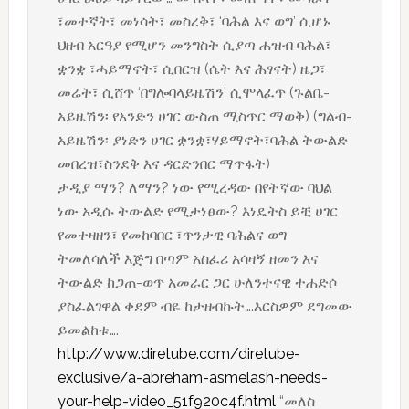
፣መተኛት፣ መነሳት፣ መስረቅ፣ ‘ባሕል እና ወግ’ ሲሆኑ
ህዘብ አርዓያ የሚሆን መንግስት ሲያጣ ሐዝብ ባሕል፣
ቋንቋ ፣ሓይማኖት፣ ሲበርዝ (ሴት እና ሕፃናት) ዜጋ፣
መሬት፣ ሲሸጥ ‘በግሎባላይዜሽን’ ሲሞላፈጥ (ጉልቤ-
አይዜሽን፡ የአንድን ሀገር ውስጠ ሚስጥር ማወቅ) (ግልብ-
አይዜሽን፡ ያነድን ሀገር ቋንቋ፣ሃይማኖት፣ባሕል ትውልድ
መበረዝ፣ስንደቅ እና ዳርድንበር ማጥፋት)
ታዲያ ማን? ለማን? ነው የሚረዳው በየትኛው ባህል
ነው አዲሱ ትውልድ የሚታነፀው? እነዴትስ ይቺ ሀገር
የመተዛዘን፣ የመከባበር ፣ጥንታዊ ባሕልና ወግ
ትመለሳለች እጅግ በጣም አስፈሪ አሳዛኝ ዘመን እና
ትውልድ ከጋጠ-ወጥ አመራር ጋር ሁለንተናዊ ተሐድሶ
ያስፈልገዋል ቀደም ብዬ ከታዘብኩት….እርስዎም ደግመው
ይመልከቱ….
http://www.diretube.com/diretube-
exclusive/a-abreham-asmelash-needs-
your-help-video_51f920c4f.html
“መለስ