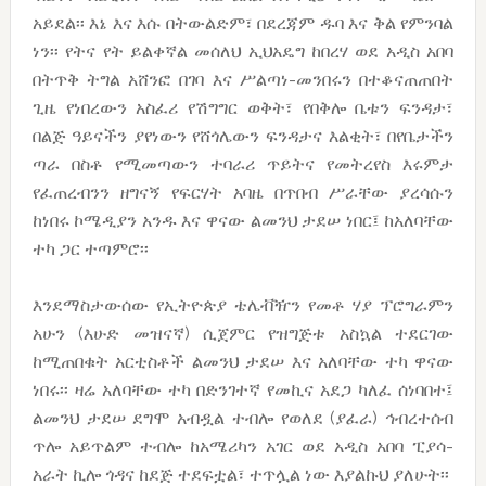
አይደል፡፡ እኔ እና እሱ በትውልድም፣ በደረጃም ዱባ እና ቅል የምንባል
ነን፡፡ የትና የት ይልቀኛል መሰለህ ኢህአዴግ ከበረሃ ወደ አዲስ አበባ
በትጥቅ ትግል አሸንፎ በገባ እና ሥልጣነ-መንበሩን በተቆናጠጠበት
ጊዜ የነበረውን አስፈሪ የሽግግር ወቅት፣ የበቅሎ ቤቱን ፍንዳታ፣
በልጅ ዓይናችን ያየነውን የሸጎሌውን ፍንዳታና እልቂት፣ በየቤታችን
ጣራ በስቶ የሚመጣውን ተባራሪ ጥይትና የመትረየስ እሩምታ
የፈጠረብንን ዘግናኝ የፍርሃት አባዜ በጥበብ ሥራቸው ያረሳሱን
ከነበሩ ኮሜዲያን አንዱ እና ዋናው ልመንህ ታደሠ ነበር፤ ከአለባቸው
ተካ ጋር ተጣምሮ፡፡
እንደማስታውሰው የኢትዮጵያ ቴሌቭዥን የመቶ ሃያ ፕሮግራምን
አሁን (እሁድ መዝናኛ) ሲጀምር የዝግጅቱ አስኳል ተደርገው
ከሚጠበቁት አርቲስቶች ልመንህ ታደሠ እና አለባቸው ተካ ዋናው
ነበሩ፡፡ ዛሬ አለባቸው ተካ በድንገተኛ የመኪና አደጋ ካለፈ ሰነባበተ፤
ልመንህ ታደሠ ደግሞ አብዷል ተብሎ የወለደ (ያፈራ) ኅብረተሰብ
ጥሎ አይጥልም ተብሎ ከአሜሪካን አገር ወደ አዲስ አበባ ፒያሳ-
አራት ኪሎ ጎዳና ከደጅ ተደፍቷል፣ ተጥሏል ነው እያልኩህ ያለሁት፡፡