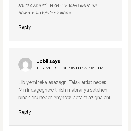
አዝማሪ አደለም” በተስፋዬ ገብረአብ ፅሑፍ ላይ
ከሰጠሁት አስተያየት የተወሰደ።
Reply
Jobii
says
DECEMBER 8, 2012 10:41 PM AT 10:41 PM
Lib yemineka asazagn. Talak artist neber.
Min indagegnew tinish mabrariya setehen
bihon tiru neber. Anyhow, betam azignalehu
Reply