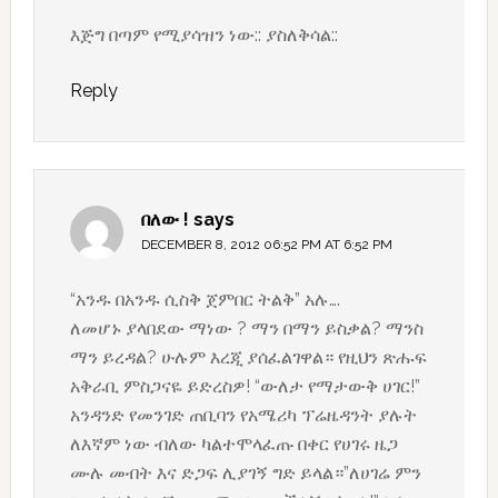
እጅግ በጣም የሚያሳዝን ነው:: ያስለቅሳል::
Reply
በለው !
says
DECEMBER 8, 2012 06:52 PM AT 6:52 PM
“አንዱ በአንዱ ሲስቅ ጀምበር ትልቅ” አሉ….
ለመሆኑ ያላበደው ማነው ? ማን በማን ይስቃል? ማንስ
ማን ይረዳል? ሁሉም እረጂ ያሰፈልገዋል። የዚህን ጽሑፍ
አቅራቢ ምስጋናዬ ይድረስዎ! “ውለታ የማታውቅ ሀገር!”
አንዳንድ የመንገድ ጠቢባን የአሜሪካ ፕሬዜዳንት ያሉት
ለእኛም ነው ብለው ካልተሞላፈጡ በቀር የሀገሩ ዜጋ
ሙሉ መብት እና ድጋፍ ሊያገኝ ግድ ይላል።”ለሀገሬ ምን