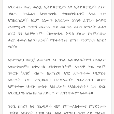
እንደ ብዙ ወጪ ወራጅ ኢትዮጵያዊያን እና ኢትዮጵያዊያት እኔም
በለበጣ ከንፈሬን እየመጠጥኩ ተዘባበትኩበት፤ እንደ ብዙ
አሽከርካሪዎች እኔም ገልመጥ አድርጌው የስላቅ ፈገግታ አሳይቼ
የእርምጃዬን ማርሽ ጨምሬ ወደ መርካቶ እብስ ለማለት ፈልጌ
ነበር፤ ግን አልቻልኩም፡፡ (በመጽሐፍ ቅዱስ ያለው የሣምራዊው
ታሪክ ትውስ አለኝ) አንዳች የጥፋተኝነት ስሜት ጭምድድ አድርጎ
ያዘኝ፡፡
አይምሰልህ ወዳጄ! ልመንህን እኔ በግል አልበደልኩትም፤ በአካልም
አላውቀውም፡፡ በተናጥል ያስቀየመኩትም አንዳች ነገር የለም!
በቅርቡ “አበደ” ብለው ከአሜሪካ አገር አውጥተው (ዲፖርት
አደረጉት ነው የሚባለው) በተወለደበት ኅብረተሰብ ውስጥ
አምጥተው ህዝቡ ውስጥ እስኪደፉት (እስኪጥሉት) ጊዜ ድረስ
እንደዚህ ገፅ ለገፅ በአካል አይቼውም አግኝቼውም አላውቅ፡፡
በቲቪ ስክሪን እና በሲዲዎች ብቻ የምመለከተውና የማደንቀው
ብርቅዬ አርቲስት ነበር፡፡ ነበር ልበል እንግዲህ-ጎዳና ላይ ጣልነው