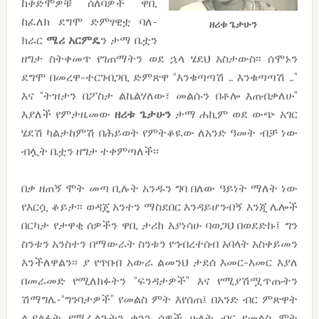
ከቀድሞዎቹ ሰለባዎች ዋቢ
ከፈለክ ደግሞ ድምፃዊቷ ባለ-
ዘሪቱ ጌታሁን
ክራር
ሜሪ
አርምዴ
ን ታማ ቤቷን
ዘግታ ስትቀመጥ የገጠማትን ወደ ኋላ ሄደህ አስታውስ፡፡ ሰሞኑን
ደግሞ በመረዋ-ተርገብጋቢ ድምጽዋ “እንቁጣጣሽ … እንቁጣጣሽ …”
እና “ትዝታን በፖስታ ልኬልሃለው፣ መልሱን በቶሎ እጠብቃለሁ”
እያለች የምታዜመው
ዘሪቱ
ጌታሁን
ታማ ሐኪም ወደ ውጭ አገር
ሄደሽ ካልታከምሽ በሕይወት የምትቆዪው ለአንድ ዓመት ብቻ ነው
ብሏት ቤቷን ዘግታ ተቀምጣለች፡፡
በቃ ዘጠኝ ሞት መጣ ቢሉት አንዱን ግባ በለው ዓይነት ማለት ነው
የእርሷ ቆይታ፡፡ ወዳጄ አንተን ማስደበር እንዳይሆንብኝ እንጂ ሌሎች
በርካታ የታዋቂ ሰዎችን ዋቢ ታሪክ እያነሳሁ ባወጋህ በወደድኩ፤ ግን
ስንቱን አንስተን በማውራት ስንቱን የኅብረተሰብ አባላት አስቀይመን
እንችለዋልን፡፡ ያ የጥበብ አውራ ልመንህ ታደሰ እመር-እመር እያለ
በመራመድ የሚለክፉትን “ፍንዳታዎች” እና የሚያሽሟጥጡትን
ሽማግሌ-“ግንባታዎች” የመልስ ምት እየሰጠ፤ በአንድ ብር ምጽዋት
ሊያልፉት የሚፈልጉትን ቁንን ሰዎች ሁለት ብር የመልስ ምት