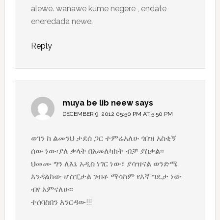
alewe. wanawe kume negere , endate
eneredada newe.
Reply
muya be lib neew
says
DECEMBER 9, 2012 05:50 PM AT 5:50 PM
ወገን ከ ልመንህ ታደሰ ጋር ተምሬአለሁ ጎበዝ አስቂኝ
ሰው ነው፡ያለ ቃላት በአመለካከት ብቻ ያስቃል፡፡
ህመሙ ግን ለእኔ አዲስ ነገር ነው፣ ያሳዝናል ወንድሜ
እንዳልከው ሆስፒታል ገብቶ ማሳከም የእኛ ግዴታ ነው
ብየ አምናለሁ፡፡
ተሰባስበን እንርዳው!!!