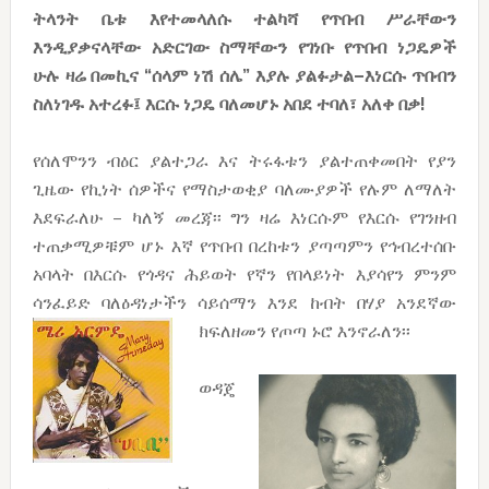
ትላንት
ቤቱ
እየተመላለሱ
ተልካሻ
የጥበብ
ሥራቸውን
እንዲያቃናላቸው
አድርገው
ስማቸውን
የገነቡ
የጥበብ
ነጋዴዎች
ሁሉ
ዛሬ
በመኪና
“
ሰላም
ነሽ
ሰሌ
”
እያሉ
ያልፉታል
–
እነርሱ
ጥበብን
ስለነገዱ
አተረፉ፤
እርሱ
ነጋዴ
ባለመሆኑ
አበደ
ተባለ፣
አለቀ
በቃ
!
የሰለሞንን ብዕር ያልተጋራ እና ትሩፋቱን ያልተጠቀመበት የያን
ጊዜው የኪነት ሰዎችና የማስታወቂያ ባለሙያዎች የሉም ለማለት
እደፍራለሁ – ካለኝ መረጃ፡፡ ግን ዛሬ እነርሱም የእርሱ የገንዘብ
ተጠቃሚዎቹም ሆኑ እኛ የጥበብ በረከቱን ያጣጣምን የኅብረተሰቡ
አባላት በእርሱ የጎዳና ሕይወት የኛን የበላይነት እያሳየን ምንም
ሳንፈይድ ባለዕዳነታችን ሳይሰማን እንደ ከብት በሃያ አንደኛው
ክፍለዘመን የጦጣ ኑሮ እንኖራለን፡፡
ወዳጄ