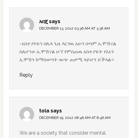
አበጄ
says
DECEMBER 13, 2012 03:36 AM AT 3:36 AM
-አስተያየቴን በሌላ ጊዜ ላርገዉ አሁን በጣም ኢሞሽናል
ስለሆንሁ ኢሞሽናል ሁኘ የምሰጠዉ አስተያዬት የእኔን
ኢሞሽን ከማስወጣት ዉጭ ጠቃሚ ላይሆን ይችላል።
Reply
tola
says
DECEMBER 19, 2012 08:46 AM AT 8:46 AM
We are a society that consider mental