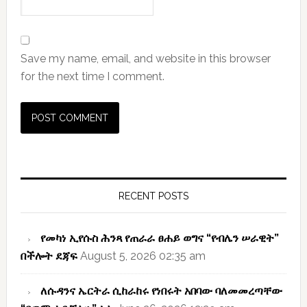
Save my name, email, and website in this browser
for the next time I comment.
Primary
Sidebar
RECENT POSTS
የመካነ ኢየሱስ ሕንጻ የጠራራ ፀሐይ ወግና “የብሌን ሠራዊት”
በችሎት ደጃፍ
August 5, 2026 02:35 am
ለሱዳንና ኤርትራ ሲከራከሩ የነበሩት አበባው ባለመመረጣቸው