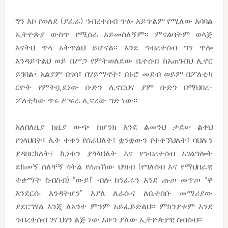
ግን እኮ የወለደ (ያፈራ) ኅብረተሰብ ጥሎ አይጥልም የሚለው አባባል
ኢትዮጵያ ውስጥ የሚሰራ አይመስለኝም፡፡ ምናልባትም ወላጅ
እናትህ ጥላ አትጥልህ ይሆናል፡፡ እንደ ኅብረተሰብ ግን ጥሎ
እንዳይጥልህ ወይ በሥጋ የምትወለደው ቤተሰብ ከአጠገብህ ሊኖር
ይገባል፤ አልያም በጎሳ፣ በሃይማኖት፣ በኑሮ መደብ ወይም በፖለቲካ
ርዮት የምትቧደነው ቡድን ሊኖርህና ያም ቡድን በማህበረ-
ፖለቲካው ጥሩ ሥፍራ ሊኖረው ግድ ነው፡፡
አለበለዚያ ከዚያ ውጭ ከሆንክ እንደ ልመንህ ታደሠ ልቀህ
የጎላህበት፣ ሌት ተቀን የሰራህለት፣ ቋንቋውን የተቀኘህለት፣ ባህሉን
ያዳበርክለት፣ ኪነቱን ያጎላህለት እና የኅብረተሰብ አገልግሎት
ደከመኝ ሰለቸኝ ሳትል የሰጠኸው ህዝብ (የግለሰብ እና የማህበራዊ
ተቋማት ስብስብ) “ውይ!” ብሎ ከንፈሩን እንደ ጡጦ መጥጦ “ዋ
እንደርሱ እንዳትሆን” እያለ ለራሱና ለቤተሰቡ መማሪያው
ያደርግሃል እንጂ ለአንተ ምንም አይፈይድልህ፡፡ ምክንያቱም እንደ
ኅብረተሰብ ገና ህፃን ልጅ ነው አሁን ያለው ኢትዮጵያዊ ስብስብ፡፡