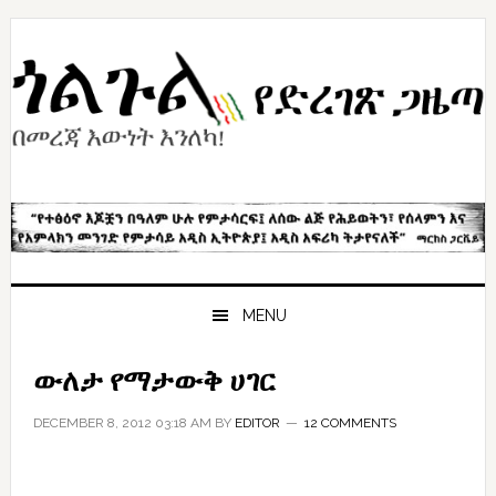
Skip
Skip
Skip
to
to
to
primary
content
primary
navigation
sidebar
MENU
ውለታ የማታውቅ ሀገር
DECEMBER 8, 2012 03:18 AM
BY
EDITOR
12 COMMENTS