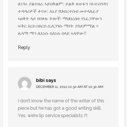
ለነገሩ ያልተዘራ ኣይበቅልም:: ይልቅ ጽሁፉን ሳነብ በጎዳና
ተዳዳሪዎች ቀናሁ:: እኔያ የህብረተሰብ መተላለፊያ
ኣዘቅት ላይ የበቀሉ ትሎች: ማህበረሰቡ የነፈጋቸውን
ፍቅር እርስ በእርስ ሲለጋገሱ ማየት ያስደምማል ።
ሌላማ ማን ለእነሱ ከእነሱ በላይ ኣላቸው!!
Reply
bibi
says
DECEMBER 11, 2012 10:30 AM AT 10:30 AM
I don’t know the name of the writer of this
piece but he has got a good writing skill.
Yes, we’re lip service specialists !!!