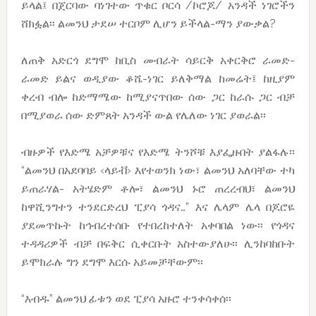
ይላል፤ በጀርባው ባነገተው ጥቁር ቦርሳ /ኮሮጆ/ አንዳች ነገሮችን
ሸክፏል፡፡ ልመንህ ታደሠ ተርቦም ሊሆን ይችላል-ማን ያውቃል?
ለጠቅ አድርጎ ደግሞ ከቢስ መብራት ሳይርቅ አቀርቅሮ ራመድ-
ራመድ ይልና ወዲያው ቆሼ-ነገር ይለቅማል ከመሬት፤ ከዚያም
ቀረብ ብሎ ከድማሜው ከሚያናጥበው ሰው ጋር ከራሱ ጋር ብቻ
በሚያወራ ሰው ድምጸት አንዳች ውል የሌለው ነገር ያወራል፡፡
ብዙዎች የእድሜ አቻዎቹና የእድሜ ትንሾቹ እያፌዙበት ያልፋሉ፡፡
“ልመንህ በአደባባይ ‹ላይቭ› እየተወንክ ነው፣ ልመንህ አለባቸው ተካ
ይጠራሃል- አትሄድም ቶሎ፣ ልመንህ ኑሮ ጠረረብህ፣ ልመንህ
ከዋሺንግተን ተንደርድረህ ፒያሳ ጎዳና…” እና ሌላም ሌላ በጆሮዬ
ያደመጥኩት ከኅብረተሰቡ የተበረከተለት አቀባበል ነው፡፡ የጎዳና
ተዳዳሪዎች ብቻ በፍቅር ሲቀርቡት አስተውያለሁ፡፡ ሊንከባከቡት
ይሞክራሉ ግን ደግሞ እርሱ አይመቻቸውም፡፡
“እብዱ” ልመንህ ፊቱን ወደ ፒያሳ አዙሮ ተንቀሳቀሰ፡፡