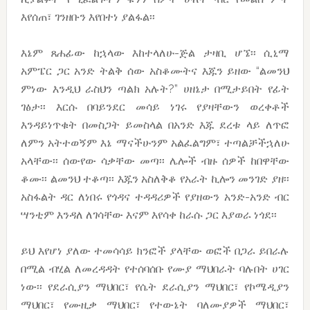
እየሰጠ፣ ገንዘቡን እየበተነ ያልፋል፡፡
እኔም ጸሐፊው ከኋላው እከተላለሁ-ጅል ታዛቢ ሆኜ፡፡ ሲኒማ
አምፔር ጋር አንድ ትልቅ ሰው አስቆሙትና እጁን ይዘው “ልመንህ
ምነው እንዲህ ራስህን ጣልክ አሉት?” ሀዘኔታ በሚታይበት የፊት
ገፅታ፡፡ እርሱ በባይንደር መሳይ ነገሩ የያዛቸውን ወረቀቶች
እንዳይነጥቁት በመስጋት ይመስላል በአንድ እጁ ደረቱ ላይ ለጥፎ
ለምን አትተወኝም እኔ ማናችሁንም አልፈልግም፣ ተጣልቻችኋለሁ
አላቸው፡፡ ሰውየው ሳቃቸው መጣ፡፡ ሌሎች ብዙ ሰዎች ከበዋቸው
ቆሙ፡፡ ልመንህ ተቆጣ፡፡ እጁን አስለቅቆ የአራት ኪሎን መንገድ ያዘ፡፡
አስፋልት ዳር ለነበሩ የጎዳና ተዳዳሪዎች የያዘውን አንድ-አንድ ብር
ሣንቲም እንዳለ ለገሳቸው እናም እየሳቀ ከራሱ ጋር እያወራ ነጎደ፡፡
ይህ እየሆነ ያለው ተመሳሳይ ክንፎች ያላቸው ወፎች በጋራ ይበራሉ
በሚል ብሂል ለመረዳዳት የተሰባሰቡ የሙያ ማህበራት ባሉበት ሀገር
ነው፡፡ የደራሲያን ማህበር፣ የሴት ደራሲያን ማህበር፣ የኮሜዲያን
ማህበር፣ የሙዚቃ ማህበር፣ የተውኔት ባለሙያዎች ማህበር፣