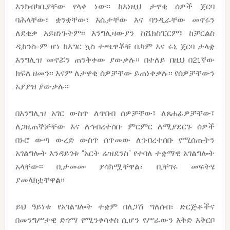
እንክብካቤያቸው የላቀ ነው፡፡ ከእነዚህ ታዋቂ ሰዎች ጀርባ
ባሕላቸው፣ ቋንቋቸው፣ እሴታቸው እና ባንዲራቸው መኖሩን
ለደቂቃ አይዘነጉትም፡፡ እንግሊዛውያን ከሼክስፒርም፣ ከቻርልስ
ዲከንስ-ም ሆነ ከእግር ኳስ ተጫዋቾቹ ቤካም እና ሩኒ ጀርባ ታላቋ
እንግሊዝ መኖሯን ጠንቅቀው ያውቃሉ፡፡ በተለይ በዚህ በ21ኛው
ክፍለ ዘመን፡፡ እናም ለታዋቂ ሰዎቻቸው ይጠነቀቃሉ፡፡ የሰዎቻቸውን
አያያዝ ያውቃሉ፡፡
በእንግሊዝ አገር ውስጥ ለጥበብ ሰዎቻቸው፣ ለጸሐፊዎቻቸው፣
ለጋዜጠኞቻቸው እና ለኅብረተሰቡ ምርምር ለሚያደርጉ ሰዎች
በኑሮ ውጣ ውረድ ውስጥ ሰጥመው ለኅብረተሰቡ የሚሰጡትን
አገልግሎት እንዳይገቱ “አርት ሬዝደንስ” የተባለ ተቋማዊ አገልግሎት
አላቸው፡፡ ቢታመሙ ያሳክሟቸዋል፣ ቢቸገሩ መፍትሄ
ያመላክቷቸዋል፡፡
ይህ ዓይነቱ የአገልግሎት ተቋም በለጋሽ ግለሰብ፣ ድርጅቶችና
በመንግሥታዊ ድጎማ የሚንቀሳቀስ ሲሆን የሥራውን እቅድ አቅርቦ