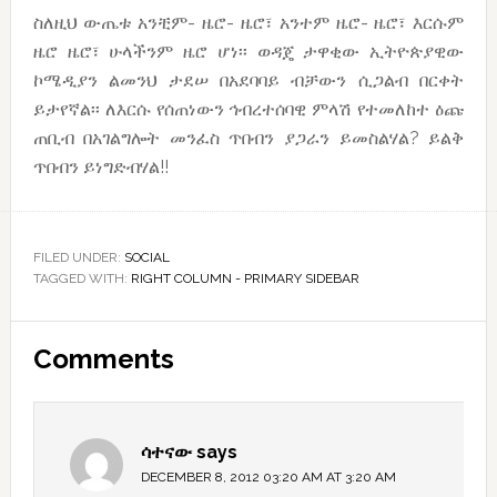
ስለዚህ ውጤቱ አንቺም- ዜሮ- ዜሮ፣ አንተም ዜሮ- ዜሮ፣ እርሱም
ዜሮ ዜሮ፣ ሁላችንም ዜሮ ሆነ፡፡ ወዳጄ ታዋቂው ኢትዮጵያዊው
ኮሜዲያን ልመንህ ታደሠ በአደባባይ ብቻውን ሲጋልብ በርቀት
ይታየኛል፡፡ ለእርሱ የሰጠነውን ኅብረተሰባዊ ምላሽ የተመለከተ ዕጩ
ጠቢብ በአገልግሎት መንፈስ ጥበብን ያጋራን ይመስልሃል? ይልቅ
ጥበብን ይነግድብሃል!!
FILED UNDER:
SOCIAL
TAGGED WITH:
RIGHT COLUMN - PRIMARY SIDEBAR
Reader
Comments
Interactions
ሳተናው
says
DECEMBER 8, 2012 03:20 AM AT 3:20 AM