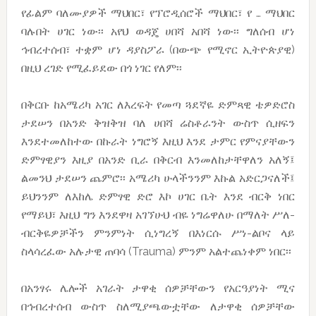
የፊልም ባለሙያዎች ማህበር፣ የፕሮዲሰሮች ማህበር፣ የ … ማህበር
ባሉበት ሀገር ነው፡፡ አየህ ወዳጄ ሀበሻ አበሻ ነው፡፡ ግለሰብ ሆነ
ኅብረተሰብ፣ ተቋም ሆነ ዳያስፖራ (በውጭ የሚኖር ኢትዮጵያዊ)
በዚህ ረገድ የሚፈይደው በጎ ነገር የለም፡፡
በቅርቡ ከአሜሪካ አገር ለእረፍት የመጣ ጓደኛዬ ድምጻዊ ቴዎድሮስ
ታደሠን በአንድ ቅዝቅዝ ባለ ሀበሻ ሬስቶራንት ውስጥ ሲዘፍን
እንደተመለከተው በኩራት ነግሮኝ እዚህ እንደ ታምር የምናያቸውን
ድምፃዊያን እዚያ በአንድ ቢራ በቅርብ እንመለከታቸዋለን አለኝ፤
ልመንህ ታደሠን ጨምሮ፡፡ አሜሪካ ሁላችንንም እኩል አድርጋናለች፤
ይህንንም ለእከሌ ድምፃዊ ድሮ እኮ ሀገር ቤት እንደ ብርቅ ነበር
የማይህ፣ እዚህ ግን እንደዋዛ አገኘሁህ ብዬ ነግሬዋለሁ በማለት ሥለ-
ብርቅዬዎቻችን ምንምነት ሲነግረኝ በእነርሱ ሥነ-ልቦና ላይ
ስላሳረፈው አሉታዊ ጠባሳ (Trauma) ምንም አልተጨነቀም ነበር፡፡
በአንፃሩ ሌሎች አገራት ታዋቂ ሰዎቻቸውን የአርዓያነት ሚና
በኅብረተሰብ ውስጥ ስለሚያጫውቷቸው ለታዋቂ ሰዎቻቸው