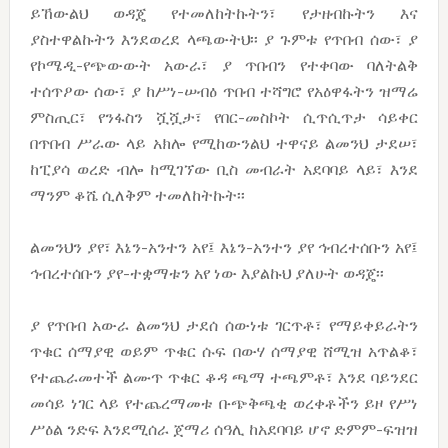
ይኸውልህ ወዳጄ የተመለከትኩትን፣ የታዘብኩትን እና
ያስተዋልኩትን እንደወረደ ላጫውትህ፡፡ ያ ጉምቱ የጥበብ ሰው፣ ያ
የኮሜዲ-የጭውውት አውራ፣ ያ ጥበብን የተቀባው ባለትልቅ
ተሰጥዖው ሰው፣ ያ ከሥነ-ሠብዕ ጥበብ ተሻግሮ የአዕዋፋትን ዝማሬ
ምስጢር፣ የንፋስን ሿሿታ፣ የበር-መስኮት ሲጥሲጥታ ሳይቀር
በጥበብ ሥራው ላይ አክሎ የሚከውንልህ ተዋናይ ልመንህ ታደሠ፣
ከፒያሳ ወረድ ብሎ ከሚገኘው ቢስ መብራት አደባባይ ላይ፣ እንደ
ማንም ቆሼ ሲለቅም ተመለከትኩት፡፡
ልመንህን ያየ፣ እኔን-አንተን አየ፤ እኔን-አንተን ያየ ኅብረተሰቡን አየ፤
ኅብረተሰቡን ያየ-ተቋማቱን አየ ነው እያልኩህ ያለሁት ወዳጄ፡፡
ያ የጥበብ አውራ ልመንህ ታደሰ ሰውነቱ ገርጥቶ፣ የማይቀይራትን
ጥቁር ሰማያዊ ወይም ጥቁር ሱፍ በውሃ ሰማያዊ ሸሚዝ አጥልቆ፣
የተጨራመተች ልሙጥ ጥቁር ቆዳ ጫማ ተጫምቶ፣ እንደ ባይንደር
መሳይ ነገር ላይ የተጨረማመቱ ቡጭቅጫቂ ወረቀቶችን ይዞ የሥነ
ሥዕል ንድፍ እንደሚሰራ ጀማሪ ሰዓሊ ከአደባባይ ሆኖ ድምም-ፍዝዝ