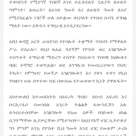
ተቀባይነት የሚያገኝ ጥበበኛ እንደ ተፈቀደለት ጊዜያት ለሁለት
ሣምንት፣ ለወራት፣ ለአንድ ዓመት እና ለሁለት ዓመት ለኑሮ
የሚያስፈልጉ ነገሮች ሁሉ በተቋሙ ቀርቦለት የጥበብ ሱባዔ ይገባል
ማለት ነው፡፡ እቅዱን ተግባራዊ እንዲያደርገው፡፡
አየህ ወዳጄ አርት ሬዝደንስ የተባሉት ተቋማት ጥበብን የማዋለድ
ሥራ ይሰራሉ፡፡ የዚህ ጸሐፊ ጓደኛም የሦስት ወር አገልግሎት
ተሰጥቶት ተግባራዊ ማድረግ ተስኖት የነበረውን ጥበባዊ ክህሎቱን
ባህር ተሻግሮ ተወጥቷል፡፡ ወደ እንግሊዝ የመብረሪያውን የአየር
ትኬት፣ የምግብና የመኝታ አገልግሎቱን እና የቀን ተቀን የኪስ
ገንዘቡን ሁሉ ሰጥተው ነበር በውስጡ የታመቀውን ኪነት ያዋለዱት፡፡
አስተውለህ ከተመለከትክ በአፍሪካ ግብፅ፣ ደቡብ አፍሪካ እና
ቡርኪናፋሶ በመሳሰሉ አገራት ትልልቅ ፋውንዴሽን አሉ
ለኅብረተሰባቸው አገልግሎት የሰጡ ሰዎች የህይወት ዕክል
ሲገጥማቸው ሊያቃኗቸው የሚተጉበት፡፡ እዚህ የእኛ ሀገር ኢትዮጵያ
ግን ምንም እንኳ የሦስት ሺህ ዓመት እንደ ሀገር የመቆም ታሪክ