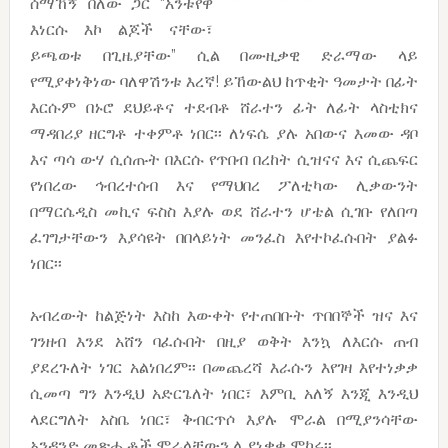
ሰማኸኝ በለው ጋር “አንቱየዋ
እነርሱ እኮ ልጆች ናቸው፣
ይጫወቱ በጊዜያቸው” ሲል በሙዚቃዊ ድራማው ላይ
የሚያቀነቅነው ባለዋሽንቱ እረኛ! ይኸውልህ ከጥቂት ዓመታት በፊት
እርሱም በኑሮ ደህይቶና ተደብቶ ሸራተን ፊት ለፊት ላስቲክና
ማዳበሪያ ዘርግቶ ተቀምቶ ነበር፡፡ ለነፍሴ ያሉ አበውና እመው ዳቦ
እና ጣሳ ውሃ ሲሰጡት በእርሱ የጥበብ በረከት ሲዝናና እና ሲጨፍር
የነበረው ኅብረተሰብ እና የማህበረ ፖለቲካው ሊቃውንት
በማርሴዲስ መኪና ፍስስ እያሉ ወደ ሸራተን ሆቴል ሲገቡ የለበጣ
ፈገግታቸውን እያሳዩት በበላይነት መንፈስ እየተኮፈሱበት ያልፉ
ነበር፡፡
አብረውት ከልጅነት እስከ እውቀት የተጠበቡት ጥበበኞች ዝና እና
ገንዘብ እንደ አሸን ባፈሱበት በዚያ ወቅት እንኳ ለእርሱ ጠብ
ያደረጉለት ነገር አልነበረም፡፡ በመጨረሻ እራሱን እየገዛ እየተነቃቃ
ሲመጣ ግን እንዲህ አድርጌለት ነበር፣ እምቢ አለኝ እንጂ እንዲህ
ላደርግለት አስቤ ነበር፣ ቅብርጥሶ እያሉ ሞራል በሚያንሳቸው
አንዳንድ መጽሔቶች ሞራላቸውን ሊያነቃቁ ሞከሩ፡፡