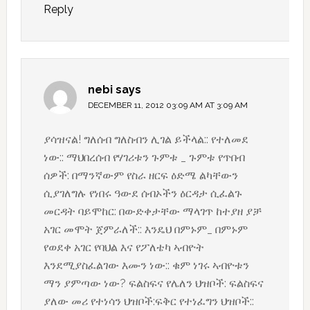
Reply
nebi
says
DECEMBER 11, 2012 03:09 AM AT 3:09 AM
ያሳዝናል! ግለሰብ ግለስብን ሊገል ይችላል:: የተለመደ
ነው:: ማህበረሰብ የሃገሪቱን ጉምቱ _ ጉምቱ የጥበብ
ሰዎች: በማንኛውም የስራ ዘርፍ ዕድሜ ልካቸውን
ሲያገለግሉ የነበሩ ዓውደ ሰብኦችን ዕርዳታ ሲፈልጉ
መርዳት ባይሞከር: በውድቀታቸው ማላገጥ ከተያዘ ያቻ
አገር መሞት ጀምራለች:: እንዴህ በምኑም_ በምኑም
የወደቀ አገር የባህል እና የፖለቴካ ኣብዮት
እንደሚያስፈልገው እሙን ነው:: ቁም ነገሩ ኣብዮቱን
ማን ያምጣው ነው? ፍልስፍና የሌለን ህዝቦች: ፍልስፍና
ያለው መሪ የተነሳን ህዝቦች:ፍቅር የተነፈግን ህዝቦች::