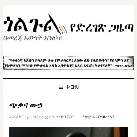
Skip
Skip
Skip
to
to
to
primary
content
primary
navigation
sidebar
MENU
ጭቃና ውኃ
AUGUST 19, 2014 08:53 PM
BY
EDITOR
LEAVE A COMMENT