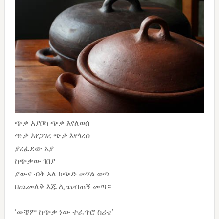
ጭቃ እያቦካ ጭቃ እየለወሰ
ጭቃ እየጋገረ ጭቃ እየጎረሰ
ያረፈደው አያ
ከጭቃው ገበያ
ያውና ብቅ አለ ከጭድ መሃል ወጣ
በጨመለቅ እጁ ሊጨብጠኝ መጣ።
‘መቼም ከጭቃ ነው ተፈጥሮ ስሪቴ’