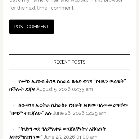
for the next time I comment.
Primary
Sidebar
RECENT POSTS
የመካነ ኢየሱስ ሕንጻ የጠራራ ፀሐይ ወግና “የብሌን ሠራዊት”
በችሎት ደጃፍ
August 5, 2026 02:35 am
ለሱዳንና ኤርትራ ሲከራከሩ የነበሩት አበባው ባለመመረጣቸው
“በጣም ተድጃለሁ” አሉ
June 26, 2026 12:29 am
“ትህነግ ወደ ዓለምአቀፍ ወንጀለኛነትና አሸባሪነት
እየተምዘገዘገ ነው”
June 25, 2026 01:00 am