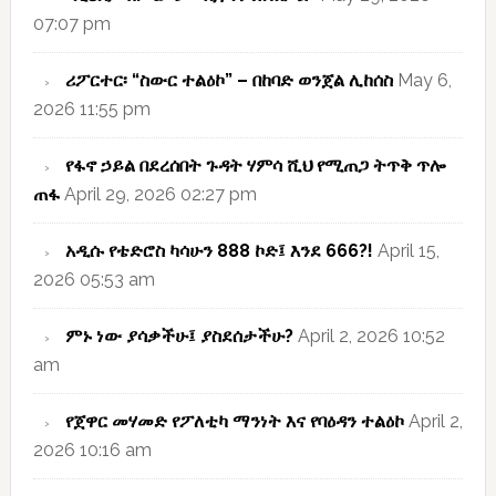
07:07 pm
ሪፖርተር፡ “ስውር ተልዕኮ” – በከባድ ወንጀል ሊከሰስ
May 6,
2026 11:55 pm
የፋኖ ኃይል በደረሰበት ጉዳት ሃምሳ ሺህ የሚጠጋ ትጥቅ ጥሎ
ጠፋ
April 29, 2026 02:27 pm
አዲሱ የቴድሮስ ካሳሁን 888 ኮድ፤ እንደ 666?!
April 15,
2026 05:53 am
ምኑ ነው ያሳቃችሁ፤ ያስደሰታችሁ?
April 2, 2026 10:52
am
የጀዋር መሃመድ የፖለቲካ ማንነት እና የባዕዳን ተልዕኮ
April 2,
2026 10:16 am