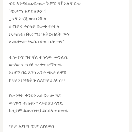
ብዬ እንዳልጨብጠው ‘እምቢኝ!’ አለኝ ቤቴ
“ጭቃማ አይደለሁም!
_ ነኝ እንጂ ውብ ሸክላ
ታሽቶና ተቦክቶ በውቅ የተኮላ
ይታጠብ በቅድሚያ አቅርብለት ውሃ
ለጨቀየው ነፍሱ በነገር ቤት ዝሃ”
ብሎ ይሞግተኛል ተላላው መንፈሴ
ውሃውን ረስቼ ጭቃን በማንገሴ
እነሆኝ በል እንካ አንተ ጭቃ ለዋሽ
ኮዳዬን ዘቀዘቅኩ ለእድፍህ አባሽ።
የመንፃት ቀንህን አታርቀው ጓዴ
ውሃዬን ተጠቀም ላፍስልህ ላንዴ
ከዚያም ልጨብጥህ ደርሳለሁ ዘመዴ
ጭቃ እያቦካ ጭቃ እየለወሰ