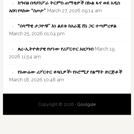
ከግብፅ በዳያስፖራ ትርምስ ጠማቂዎች በኩል ፋኖ ወደ አዲስ
አበባ የላከው “ስጦታ”
March 27, 2026 09:14 am
“ሰላማዊ ታጋዮቹ” እነ ልደቱ ከአራጁ ሸኔ ጋር ተጣምረዋል
March 25, 2026 01:04 pm
ጸረ-ኢትዮጵያዊ የሆነው የሪፖርተር አዘጋገብ
March 19,
2026 11:54 am
የአውሬው ሪፖርተር ቀላቢዎች፡ የኦሮሚያ የልማት ድርጅቶች
March 18, 2026 10:48 am
Copyright © 2026 ·
Goolgule