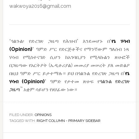
wakwoya2016@gmail.com
“ጎልጉል፡ የድረገጽ ጋዜጣ የሕዝብ” እንደመሆኑ በ“
የኔ
ሃሳብ
(Opinion)
” ዓምድ ሥር የድርጅቶችና የማንኛውም ግለሰብ ነጻ
ሃሳብ የሚስተናገድ ሲሆን ከአንባቢያን የሚላኩልን ጽሁፎች
በጋዜጣው የአርትዖት (ኤዲቶሪያል) መመሪያ መሠረት ያለ መድልዖ
በዚህ ዓምድ ሥር ይታተማሉ። ይህ በጎልጉል የድረገጽ ጋዜጣ በ“
የኔ
ሃሳብ
(Opinion)
” ዓምድ የታተመ ጽሁፍ የ
ጎልጉል
የድረገጽ
™
ጋዜጣ
አቋም ሳይሆን የጸሃፊው ነው።
FILED UNDER:
OPINIONS
TAGGED WITH:
RIGHT COLUMN - PRIMARY SIDEBAR
Reader