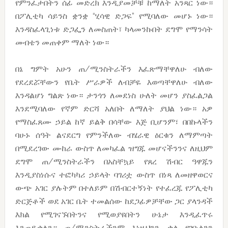
የምንፈታበትን ሰፊ መድረክ እንዲያመቻቹ ከማለት አንጻር ነው።
በፖሊቲካ ሳይንስ ቋንቋ “ሂሳዊ ድጋፍ” የሚባለው መሆኑ ነው።
እንዳስፈላጊነቱ ድጋፌን ለመስጠት፣ ካላመንኩበት ደግሞ የማንሳት
መብቴን መጠቀም ማለት ነው።
በኔ ግምት አሁን ጠ/ሚንስትራችን እፈጽማቸዋለሁ ብለው
የደረደሯቸውን የቤት ሥራዎች ለብቻዬ እወጣቸዋለሁ ብለው
እንዳልሆነ ግልጽ ነው። ታንጎን ለመደነስ ሁለት መሆን ያስፈልጋል
እንደሚባለው የኛም ድርሻ አለበት ለማለት ያህል ነው። አዎ
የማስፈጸሙ ኃይል ከኛ ይልቅ በሳቸው እጅ ቢሆንም፣ በበኩላችን
ባሁኑ ሰዓት ልናደርግ የምንችለው ብሄራዊ ዕርቁን ለማምጣት
በሚደረገው ሙከራ ውስጥ ለመካፈል ዝግጁ መሆናችንንና ለዚህም
ደግሞ ጠ/ሚንስትራችን በአስቸኳይ የጸረ ሽብር ዓዋጁን
እንዲያስነሱና ተፎካካሪ ኃይላት ባገሪቷ ውስጥ በነጻ ለመዘዋወርና
ውጭ አገር ያሉትም በተለይም በሽብርተኝነት የተፈረጁ የፖሊቲካ
ድርጅቶች ወደ አገር ቤት ተመልሰው ከደጋፊዎቻቸው ጋር ያላንዳች
እክል የሚገናኙበትንና የሚወያዩበትን ሁኔታ እንዲፈጥሩ
እንጠይቃለን። ጠ/ሚንስትራችንም እነዚህንን ቃል የገቡልንን