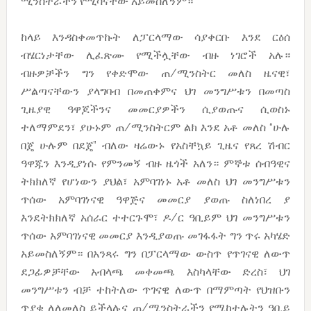
ሚንስትራችን የሚሳናቸው አይመስለኝም።
ከላይ እንዳስቀመጥኩት ለፓርላማው ሳያቀርቡ እንደ ርዕሰ
ብሄርነታቸው ሊፈጽሙ የሚችሏቸው ብዙ ነገሮች አሉ።
ብዙዎቻችን ግን የቀድሞው ጠ/ሚንስትር መለስ ዜናዊ፣
ሥልጣናቸውን ያላግባብ በመጠቀምና ህገ መንግሥቱን በመጣስ
ጊዜያዊ ዓዋጆችንና መመርያዎችን ሲያወጡና ሲወስኑ
ተለማምደን፣ ያሁኑም ጠ/ሚንስትርም ልክ እንደ አቶ መለስ “ሁሉ
በጄ ሁሉም በደጄ” ብለው ዛሬውኑ የአስቸኳይ ጊዜና የጸረ ሽብር
ዓዋጁን እንዲያነሱ የምንመኝ ብዙ ዜጎች አለን። ምኞቱ ሰብዓዊና
ትክክለኛ የሆነውን ያህል፣ አምባገነኑ አቶ መለስ ህገ መንግሥቱን
ጥሰው አምባገነናዊ ዓዋጅና መመርያ ያወጡ ስለነበረ ያ
እንደትክክለኛ አሰራር ተተርጉሞ፣ ዶ/ር ዓቢይም ህገ መንግሥቱን
ጥሰው አምባገነናዊ መመርያ እንዲያወጡ መገፋፋት ግን ጥሩ አካሄድ
አይመስለኝም። በአንጻሩ ግን በፓርላማው ውስጥ የጥገናዊ ለውጥ
ደጋፊዎቻቸው አብላጫ መቀመጫ እስካላቸው ድረስ፣ ህገ
መንግሥቱን ብቻ ተከትለው ጥገናዊ ለውጥ በማምጣት የህዝቡን
ጥያቄ ለለመለስ ይችላሉና ጠ/ሚንስትራችን የሚከተሉትን ዓቢይ