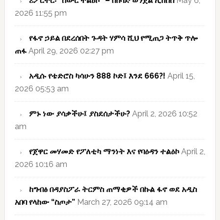
ሪፖርተር፡ “ስውር ተልዕኮ” – በከባድ ወንጀል ሊከሰስ
May 6,
2026 11:55 pm
የፋኖ ኃይል በደረሰበት ጉዳት ሃምሳ ሺህ የሚጠጋ ትጥቅ ጥሎ
ጠፋ
April 29, 2026 02:27 pm
አዲሱ የቴድሮስ ካሳሁን 888 ኮድ፤ እንደ 666?!
April 15,
2026 05:53 am
ምኑ ነው ያሳቃችሁ፤ ያስደሰታችሁ?
April 2, 2026 10:52
am
የጀዋር መሃመድ የፖለቲካ ማንነት እና የባዕዳን ተልዕኮ
April 2,
2026 10:16 am
ከግብፅ በዳያስፖራ ትርምስ ጠማቂዎች በኩል ፋኖ ወደ አዲስ
አበባ የላከው “ስጦታ”
March 27, 2026 09:14 am