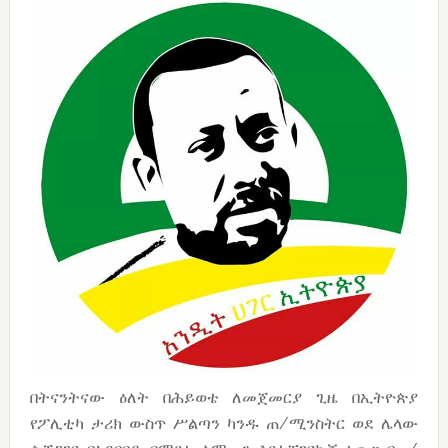
በትናንትናው ዕለት በሕይወቴ ለመጀመርያ ጊዜ በኢትዮጵያ
የፖሊቲካ ታሪክ ውስጥ ሥልጣን ካንዱ ጠ/ሚንስትር ወደ ሌላው