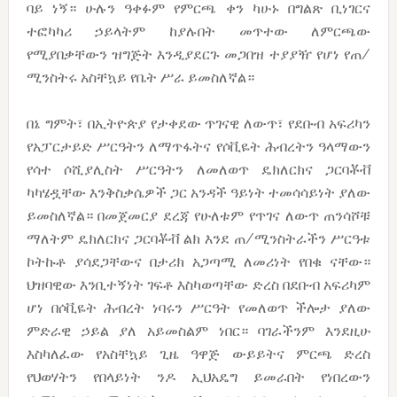
ባይ ነኝ። ሁሉን ዓቀፉም የምርጫ ቀን ካሁኑ በግልጽ ቢነገርና
ተፎካካሪ ኃይላትም ከያሉበት መጥተው ለምርጫው
የሚያበቃቸውን ዝግጅት እንዲያደርጉ መጋበዝ ተያያዥ የሆነ የጠ/
ሚንስትሩ አስቸኳይ የቤት ሥራ ይመስለኛል።
በኔ ግምት፣ በኢትዮጵያ የታቀደው ጥገናዊ ለውጥ፣ የደቡብ አፍሪካን
የአፓርታይድ ሥርዓትን ለማጥፋትና የሶቪዬት ሕብረትን ዓላማውን
የሳተ ሶሺያሊስት ሥርዓትን ለመለወጥ ዴክለርክና ጋርባቾቭ
ካካሄዷቸው እንቅስቃሴዎች ጋር አንዳች ዓይነት ተመሳሳይነት ያለው
ይመስለኛል። በመጀመርያ ደረጃ የሁለቱም የጥገና ለውጥ ጠንሳሾቹ
ማለትም ዴክለርክና ጋርባቾቭ ልክ እንደ ጠ/ሚንስትራችን ሥርዓቱ
ኮትኩቶ ያሳደጋቸውና በታሪክ አጋጣሚ ለመሪነት የበቁ ናቸው።
ህዝባዊው እንቢተኝነት ገፍቶ እስካወጣቸው ድረስ በደቡብ አፍሪካም
ሆነ በሶቪዬት ሕብረት ነባሩን ሥርዓት የመለወጥ ችሎታ ያለው
ምድራዊ ኃይል ያለ አይመስልም ነበር። ባገራችንም እንደዚሁ
እስካለፈው የአስቸኳይ ጊዜ ዓዋጅ ውይይትና ምርጫ ድረስ
የህወሃትን የበላይነት ንዶ ኢህአዴግ ይመራበት የነበረውን