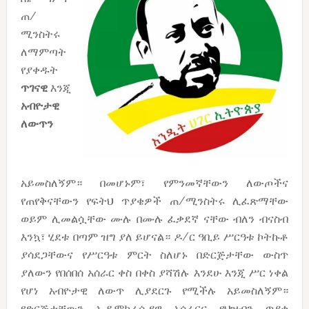
ጠ/
ሚንስትሩ
ለማምጣት
የያቀዱት
ጥገናዊ
እንጂ
አብዮታዊ
ለውጥን
አይመስለኝም። በመሆኑም፣ የምንመኛቸውን ለውጦችና
የጠየቅናቸውን የፍትህ ጥያቄዎች ጠ/ሚንስትሩ ሊፈጽማቸው
ወይም ሊመልሷቸው ሙሉ በሙሉ ፈቃደኛ ናቸው ብለን ብናስብ
እንኳ፣ ሂደቱ በጣም ዝግ ያለ ይሆናል። ዶ/ር ዓቢይ ሥርዓቱ ኮትኩቶ
ያሳደጋቸውና የሥርዓቱ ምርት ስለሆኑ በድርጅታቸው ውስጥ
ያለውን የበሰበሰ አሰራር ቀስ በቀስ ያሻሽሉ እንደሁ እንጂ ሥር ነቀል
የሆነ አብዮታዊ ለውጥ ሊያደርጉ የሚችሉ አይመስለኝም።
የድርጅታቸውን ኢዲሞክራሲያዊ አሰራርና የህዝብን ጥያቄ