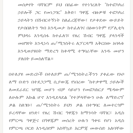
መሰቃየት ባሻገርም ይህ በሰፊው የተነገረለት “ከተፎካካሪ
ኃይሎች ጋር የመነጋገር” እቅድ፣ ዓዋጁ ብዙዎቹ ተፎካካሪ
ኃይላትን በሽብርተኝነት ስለፈረጃቸው፣ የታቀደው ውይይት
የታሰበለትን ግብ እንዲመታ ከተፈለገና በዕውነትም የፖሊቲካ
ምህዳሩ እንዲሰፋ ከተፈለገ፣ የጸረ ሽብር ዓዋጁ ያላንዳች
መዘግየት እንዲነሳ ጠ/ሚንስትሩ ለፓርላማ አቅርበው አባላቱ
እንዲወያዩበት ማድረግ ከቀዳሚ ተግባራቸው አንዱ መሆን
ያለበት ይመስለኛል።
በተለያዩ መድረኮች በተለይም ጠ/ሚንስትራችንን ያቀፈው የኦቦ
ለማ ቡድን በተደጋጋሚ ሲያውጁ የነበረው “ከተቃዋሚ ኃይሎች
ለመደራደር ዝግጁ መሆን ብቻ ሳይሆን የመፎካከርያ ሜዳውም
ለሁሉም እኩል ሆኖ እንዲደላደል “የተቻላቸውን ሁሉ ለማድረግ”
ቃል ስለገቡ፣ ጠ/ሚንስትሩ ይህን ቃል በተግባር ለመተርጎም
ይረዳቸው ዘንድ፣ የጸረ ሽብር ዓዋጁን ከማንሳት ባሻገር፣ አዲስ
የምርጫ ዓዋጅና በዓዋጁም መሰረት ሁሉን ዓቀፍ የሆነ አዲስ
የምርጫ ቦርድ እንዲሰየም አስቸኳይ እርምጃ መውሰድ አለባቸው