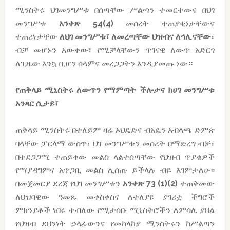
ሚንስትሩ ህገመንግሥቱ በሰጣቸው ሥልጣን ተመርተውና በህገ
መንግሥቱ
አንቀጽ 54(4)
መሰረት ተጠያቂነታቸውና
ተጠሪነታቸው
ለህገ መንግሥቱ፣ ለመረጣቸው ህዝብና ለኅሊናቸው
፣
ብቻ መሆኑን አውቀው፣ የሚቻላቸውን ጥገናዊ ለውጥ አድርጎ
ለጊዜው እንኳ ቢሆን ሰላምና መረጋጋትን እንዲያመጡ ነው።
የጠቅላይ ሚኒስትሩ ለውጥን የማምጣት ችሎታና ክሀገ መንግሥቱ
አንጻር ሲታይ፣
ጠቅላይ ሚንስትሩ በተለይም ዛሬ ኦህዴድና ብአዴን አብላጫ ድምጽ
ባላቸው ፓርላማ ውስጥ፣ ህገ መንግሥቱን መሰረት በማድረግ ብቻ፣
በተደጋጋሚ ተጠይቀው መልስ ላልተሰጣቸው የህዝብ ጥያቄዎች
የማያዳግምና አጥጋቢ መልስ ሊሰጡ ይችላሉ ብዬ እገምታለሁ።
በመጀመርያ ደረጃ የህገ መንግሥቱን
አንቀጽ 73 (1)(2)
ተጠቅመው
ለህዝባዊው ዓመጹ መቀስቀስና ለተለያዩ ያገሪቷ ችግሮች
ምክንያቶች ነበሩ ተብለው የሚታሰቡ ሚኒስትሮችን ለምሳሌ ያህል
የህዝብ ደህንነት ኃላፊውንና የመከላከያ ሚንስትሩን ከሥልጣን