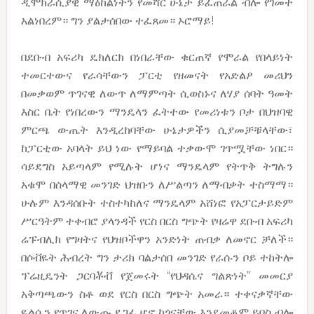
ዲሞክራሲያዊ ማዕከልነትን የመሻር ሁኔታ ይፈጠራል ብሎ የገመተ
አልነበረም። ግን ያልታሰበው ተፈጸመ። ኦሮማይ!
በደቡብ አፍሪካ ዴክለርክ በነበራቸው ቁርጠኛ የሞራል የበላይነት
ተመርተውና የራሳቸውን ፓርቲ የዘመናት የአድልዖ መሪህን
በመቃወም ጥገናዊ ለውጥ ለማምጣት ሲወስኑና ለሃያ ሰባት ዓመት
እስር ቤት የነበረውን ማንዴላን ፈትተው የመሪነቱን ቦታ በህዝባዊ
ምርጫ ውጤት እንዲረከባቸው ሁኔታዎችን ሲያመቻቹላቸው፣
ከፓርቲው አባላት ይህ ነው የማይባል ተቃውሞ ገጥሟቸው ነበር።
ሳይደግስ አይጣላም የሚሉት ሆነና ማንዴላም የትጥቅ ትግሉን
አቁሞ በሰላማዊ መንገድ ህዝቡን ለሥልጣን ለማብቃት ተስማማ።
ሁሉም እንዳሰቡት ተስተካከለና ማንዴላም አሸነፎ የአፓርታይድም
ሥርዓትም ተቀብሮ ያላንዳች የርስ በርስ ግጭት የዛሬዋ ደቡብ አፍሪካ
ሬፑብሊክ የግዛትና የህዝቦችዋን አንድነት ጠብቃ ለመኖር ቻለች።
በሶቭዬት ሕብረት ግን ታሪክ ባልታሰበ መንገድ የራሱን ቦይ ተከትሎ
ፕሬዚዴንት ጋርባቾቭ የጀመሩት “የህዳሴና ግልጽነት” መመርያ
አቅጣጫውን ስቶ ወደ የርስ በርስ ግጭት አመራ። ተቀናቃኛቸው
ዬልሲን የጥገና ለውጡ ደጋፊ ሆኖ ከጎናቸው እንደመቆም ይባስ ብሎ