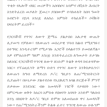
ጥቂት የሌሎች ብሄር መሪዎችን አሰባስቦና አሳምኖ ሶቪዬት ሕብረት
እንድትፈርስ መዶለት ጀመረ። ያሰበውም ተሳክቶለት ከሰባ ዓመት
አብሮነት በኋላ አገሪቷ ለአስራ አምስት ተከፈለች። ሶቭዬት
ህብረትም ፈረሰች።
የጋርባቾቭ የጥገና ለውጥ ጅማሬ ያልታሰበ አሉታዊ ውጤት
ሊያመጣ የቻለው፣ የለውጡን መሰረታዊ ሃሳብ ከልብ የሚደግፉና
በተግባር እንዲተረጎም የሚታገሉ አጋሮች ስላልተገኙ ይመስለኛል።
አዎ የምዕራቡም ዓለም አገሪቷ እንድትፈራርስ ለዓመታት ይታገሉ
ስለነበር የጋርባቾቭ ጥገናዊ ለውጥ ለነሱም ትልቅ ቀዳዳ ከፍቶላቸው
ነበር። የፕሬዚዴንት ለማን ቡድን የጥገና ለውጥ እንቅስቃሴንና፣
ለውጡን ከግብ ለማድረስ ዶ/ር ዓቢይን ለጠ/ሚንስትርነት
ሲያጩት፣ በሁኔታው ያልተደሰቱ የኢህአዴግ አባል ድርጅቶች ምንኛ
ይቃወሙ እንደነበር ብዙ አመላካች ነገሮች የታዩበት ነው።
በምርጫው ወቅት ከአርባ አምስቱ የህወሃት አባላት አንድም ግለሰብ
እንኳ በስህተት ለዶ/ር ዓቢይ ድምጽ አለመስጠቱ ዋና አመላካች
ነው። የጠ/ሚንስትራችንም ትልቁ ፈተና ጥገናዊ ለውጡ ሁሉንም