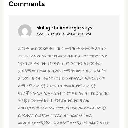
Comments
Interactions
Mulugeta Andargie
says
APRIL 6, 2018 11:21 PM AT 11:21 PM
እናንተ ጨበርባሪዎች!!! በህገ መንግስቱ ቅንጣት እንኳን
ድርድር ኣናደርግም። ህገ መንግስቱ ይታረም ወይም ሌላ
ነጥብ ይካተትበት የምትሉ ከሆነ ነጥቡን ኣቅርባችሁ
ፓርላማው ሳይውል ሳያድር የማከናወን ግዴታ ኣለበት።
ምንም ዓይነት ተፅዕኖም ይሁን ጭፍለቃ ኣይደረግም።
ለማንም ፈረንጅ እየዞርክ ብታመልክት፤ ፈረንጅ
ባገራችን ጉዳይ ኣይመለከተውም። ሁለተኛ፣ የፀረ ሽብር
ዓዋጁን በተመለከተ ከሆነ፣ያለጥርጥር ዓዋጁ
ኣካባቢን፣ሃገርን፣ኣሕጉራዊን ተስተውሎ የተደፈ እንጂ፣
በዘፈቀደ፣ ሲያሻው የሚደለዝ፣ ካልሆነም ወደ
መደርደሪያ የሚሸጎጥ ኣይደለም። የሚስተካከልበትን ቦታ