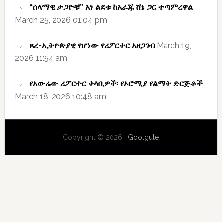
“ሰላማዊ ታጋዮቹ” እነ ልደቱ ከአራጁ ሸኔ ጋር ተጣምረዋል
March 25, 2026 01:04 pm
ጸረ-ኢትዮጵያዊ የሆነው የሪፖርተር አዘጋገብ
March 19,
2026 11:54 am
የአውሬው ሪፖርተር ቀላቢዎች፡ የኦሮሚያ የልማት ድርጅቶች
March 18, 2026 10:48 am
Copyright © 2026 ·
Goolgule