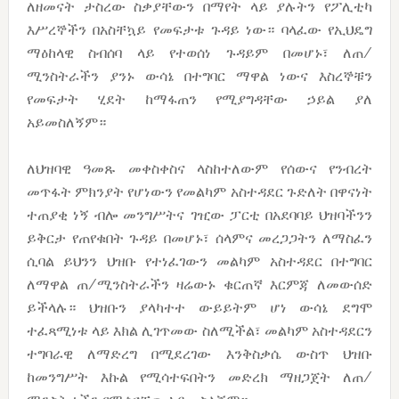
ለዘመናት ታስረው ስቃያቸውን በማየት ላይ ያሉትን የፖሊቲካ
እሥረኞችን በአስቸኳይ የመፍታቱ ጉዳይ ነው። ባላፈው የኢህዴግ
ማዕከላዊ ስብሰባ ላይ የተወሰነ ጉዳይም በመሆኑ፣ ለጠ/
ሚንስትራችን ያንኑ ውሳኔ በተግባር ማዋል ነውና እስረኞቹን
የመፍታት ሂደት ከማፋጠን የሚያግዳቸው ኃይል ያለ
አይመስለኝም።
ለህዝባዊ ዓመጹ መቀስቀስና ላስከተለውም የሰውና የንብረት
መጥፋት ምክንያት የሆነውን የመልካም አስተዳደር ጉድለት በዋናነት
ተጠያቂ ነኝ ብሎ መንግሥትና ገዢው ፓርቲ በአደባባይ ህዝባችንን
ይቅርታ የጠየቁበት ጉዳይ በመሆኑ፣ ሰላምና መረጋጋትን ለማስፈን
ሲባል ይህንን ህዝቡ የተነፈገውን መልካም አስተዳደር በተግባር
ለማዋል ጠ/ሚንስትራችን ዛሬውኑ ቁርጠኛ እርምጃ ለመውሰድ
ይችላሉ። ህዝቡን ያላካተተ ውይይትም ሆነ ውሳኔ ደግሞ
ተፈጻሚነቱ ላይ እክል ሊገጥመው ስለሚችል፣ መልካም አስተዳደርን
ተግባራዊ ለማድረግ በሚደረገው እንቅስቃሴ ውስጥ ህዝቡ
ከመንግሥት እኩል የሚሳተፍበትን መድረክ ማዘጋጀት ለጠ/