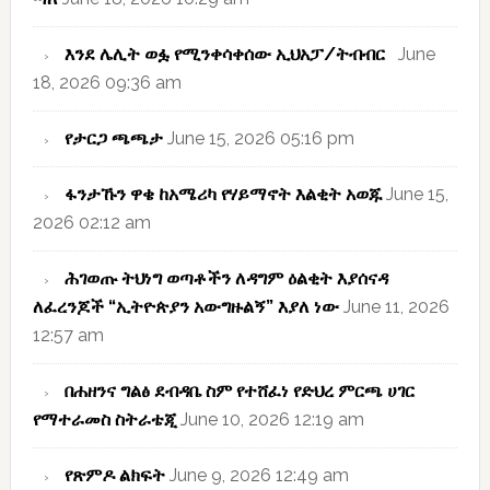
እንደ ሌሊት ወፏ የሚንቀሳቀሰው ኢህአፓ/ትብብር
June
18, 2026 09:36 am
የታርጋ ጫጫታ
June 15, 2026 05:16 pm
ፋንታኹን ዋቄ ከአሜሪካ የሃይማኖት እልቂት አወጁ
June 15,
2026 02:12 am
ሕገወጡ ትህነግ ወጣቶችን ለዳግም ዕልቂት እያሰናዳ
ለፈረንጆች “ኢትዮጵያን አውግዙልኝ” እያለ ነው
June 11, 2026
12:57 am
በሐዘንና ግልፅ ደብዳቤ ስም የተሸፈነ የድህረ ምርጫ ሀገር
የማተራመስ ስትራቴጂ
June 10, 2026 12:19 am
የጽምዶ ልክፍት
June 9, 2026 12:49 am