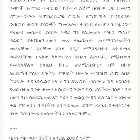
ጉዳዮች በተግባር መተርጎም ከጀመሩ እኛም ከሳቸው ጋር በመሆን
የምንመኘውን ዲሞክራሲያዊ ሥርዓት ለማምጣት በሚደረገው
ርብርቦሽ ውስጥ ያላንዳች ማመንታት ተካፋይ ለመሆን ዝግጁ ነን።
ዋናውና መሰመር ያለበት ጉዳይ ግን የለውጡን ሞተር ማስነሻ
ቁልፍና የተሽከርካሪውን መሪ የጨበጡት ጠ/ሚንስትራችን
መሆናቸውና እሳቸው እንደ ሾፌር የሚሄዱበትን አቅጣጫና
መድረሻቸው በግልጽ ካልተነገረን አብረን ለመሳፈር የሚከብደን
ይመስለኛል። ስለዚህ ክቡር ጠ/ሚንስትር፣ በኛ በኩል
እፈጽማቸዋለሁ ያሉትን ተግባራት በሙሉ መዝግበን ይዘን እስዎ
“ሜዳው ተደላድሏልና ኑና ታንጎ እንደንስ” ብለው ፊሽካ እስኪነፉ
ድረስ በተጠንቀቅ ቆመን እየጠበቅን ነው። ኳሷ ያለችው በስዎ ሜዳ
ነውና ጊዜ ሳይፈጁ ወደ እኛ ሜዳ ቢመልሷት ደስ ይለናል። ያሰቡትና
ቃል የገቡልንን ጉዳዮችን እንዲፈጽሙ ደግሞ ፈጣሪ ይተባበርዎት
ዘንድ በሃሳባችንና በጸሎታችን አንለይዎትም።
*****
ባይሳ ዋቅ-ወያ፣ ጄኔቫ 3 አፕሪል 2008 ዓ/ም