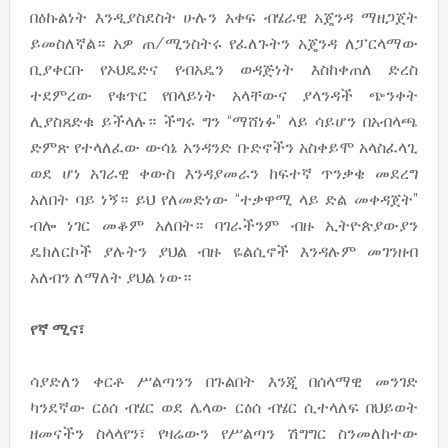
በዕኩልነት እንዲያስደስት ሁሉን አቀፍ ብሄራዊ አጄንዳ ማዘጋጀት
ይመስለኛል። አዎ ጠ/ሚንስትሩ የፈለጉትን አጄንዳ ለፓርላማው
ቢያቀርቡ የኦህዴድና የብአዴን ወዳጅነት እስከቀጠለ ድረስ
ተደምረው የቁጥር የበላይነት አላቸውና ያላንዳች ጭንቀት
ሊያስጸድቁ ይችላሉ። ችግሩ ግን “ማሸነፉ” ላይ ሳይሆን በአብላጫ
ድምጽ የተላለፈው ውሳኔ አንዳንድ ቡድኖችን አስቀይሞ አላስፈላጊ
ወደ ሆነ አገራዊ ቀውስ እንዳያመራን ከፍተኛ ጥንቃቄ መደረግ
አለበት ባይ ነኝ። ይህ የለመድነው “ተቃዋሚ ላይ ድል መቀዳጀት”
ብሎ ነገር መቆም አለበት። ባገራችንም ብዙ ኢትዮጵያውያን
ዴክለርኮች ያሉትን ያህል ብዙ ዬልሲኖች እንዳሉም መገንዘብ
አለብን ለማለት ያህል ነው።
የኛ ሚና፣
ሳያድለን ቀርቶ ሥልጣንን በጉልበት እንጂ በሰላማዊ መንገድ
ካንደኛው ርዕሰ ብሄር ወደ ሌላው ርዕሰ ብሄር ሲተላለፍ በህይወት
ዘመናችን ስላላየን፣ የዛሬውን የሥልጣን ሽግግር ስንመለከተው