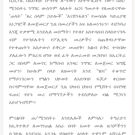
ሲሸጋገር በአደባባይ በማየቴ ለማመን እየተቸገርኩኝ ነው። በጠ/
ሚንስትሩ ንግግር ውስጥም ላለፉት አርባ ዓመታት የለመድናቸው
“ጠላት” “ጸረ ሰላም ኃይሎች” “እናሸንፋለን” የመሳሰሉ ካድሬያዊ
አነጋገሮች ለመጀመርያ ጊዜ በመሪያችን አፍ አለመነገሩን፣ ተፎካካሪ
እንጂ ተቃዋሚ እንደሌለ መስማት፣ የተለየ አስተሳሰብ ስላስተናገዱ
ብቻ የተገደሉትን የፖሊቲካ መሪዎችና በጨቅላነታቸው
የተቀጩትን አስታውሶ ይቅርታ መጠየቅ፣ ከልብ ይቅር ተባብሎ
ያለፈውን ምዕራፍ ዘግቶ ወደ ፊት ለመራመድ መጋበዝ፣ ከኤርትራ
ጋር በሰላም ለመኖር ከማሰብ አንጻር ንግግር ለመጀመር ዝግጁ
መሆን፣ ከሁሉም በላይ ለዘመናት እንደ “ገበና” ተቆጥሮ
የማይነገረውን የግልን ህይወት ለአደባባይ ፍጆታ ቀርበው
ስናዳምጣቸው ለመጀመርያ ጊዜ ህዝብ ህዝብ የሚሸትና ሰብዓዊ
ፍጡር የሆኑ መሪ በማግኘታችን ተደስቻለሁ ብል ማጋነን
አይሆንብኝም።
ምናልባት ጠ/ሚንስትሩ እንደሌሎች ለምሳሌ፣ ትግራይን
ከኢትዮጵያ ለመገንጠል አስራ ሰባት አመት ሙሉ ዜጎቻችንን
ሲገድሉ እንደነበሩ አንጋፋ የህወሃት አባላት ተዋጊም አሸናፊም