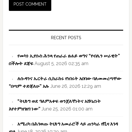
Primary
Sidebar
RECENT POSTS
የመካነ ኢየሱስ ሕንጻ የጠራራ ፀሐይ ወግና “የብሌን ሠራዊት”
በችሎት ደጃፍ
August 5, 2026 02:35 am
ለሱዳንና ኤርትራ ሲከራከሩ የነበሩት አበባው ባለመመረጣቸው
“በጣም ተድጃለሁ” አሉ
June 26, 2026 12:29 am
“ትህነግ ወደ ዓለምአቀፍ ወንጀለኛነትና አሸባሪነት
እየተምዘገዘገ ነው”
June 25, 2026 01:00 am
አሜሪካ በሕገወጡ ትህነግ አመራሮች ላይ ጠንካራ የቪዛ እገዳ
ጣለ
June 18, 2026 10:29 am