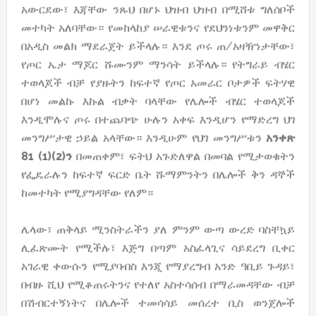
አውርደው፣ እጃቸው ንጹህ በሆኑ ህዝብ ህዝብ በሚሸቱ ግለሰቦች
መተካት አለባቸው። የመከላከያ ሠራዊቱንና የደህንነቱንም መዋቅር
በአዲስ መልክ ማደራጀት ይችላሉ። እንደ ጦሩ ጠ/አዛዥነታቸው፣
የጦር ኤታ ማጆር ሹሙንም ማንሳት ይችላሉ። የትግራይ ብሄር
ተወላጆች ብቻ የያዙትን ከፍተኛ የጦር አመራር ቦታዎች ፍትሃዊ
በሆነ መልኩ እኩል ብቃት ባላቸው የሌሎች ብሄር ተወላጆች
እንዲሞሉና ጦሩ በተጨባጭ ሁሉን አቀፍ እንዲሆን የማድረግ ህገ
መንግሥታዊ ኃይል አላቸው። እንዲሁም የህገ መንግሥቱን
አንቀጽ
81 (1)(2)ን
በመጠቀም፣ ፍትህ አጉድለዋል በመባል የሚታወቁትን
የፌዴራሉን ከፍተኛ ፍርድ ቤት ሹማምንትን በሌሎች ቅን ዳኞች
ከመተካት የሚያግዳቸው የለም።
ሌላው፣ ጠቅላይ ሚንስትራችን ያለ ምንም ውጣ ውረድ ባስቸኳይ
ሊፈጽሙት የሚችሉ፣ እጅግ በጣም አስፈላጊና ሳይደረግ ቢቀር
አገራዊ ቀውሱን የሚያባብስ እንጂ የማያረግብ አንድ ዓቢይ ጉዳይ፣
በብዙ ሺህ የሚቆጠሩትንና የተለየ አስተሳሰብ በማራመዳቸው ብቻ
በሽብርተኝነትና በሌሎች ተመሳሳይ መሰረተ ቢስ ወንጀሎች