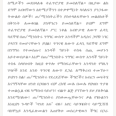
ስሜታችን መደበላለቁ ተፈጥሮያዊ ይመስለኛል። በዚያው ልክ
ደግሞ አብዛኛውን ዕድሜያችንን በተቃዋሚነት ላሳለፍን ያንጋፋው
ትውልድ ሰዎች፣ ጠ/ሚንስትራችን ያስተላለፋቸውን መልዕክቶች
በቅንነት ለመቀበል ያስቸገረን ይመስለኛል። ይህም ደግሞ
ተፈጥሮያዊ ይመስለኛል። ሥር ነቀል አብዮታዊ ለውጥ ፈላጊ
ጓደኞቼ በጠ/ሚንስትሩ ንግግር ውስጥ አንዳችም አዲስና ጋባዥ ነገር
ያላገኙ የመሆናቸውን ያህል፣ ጥገናዊ ለውጥ ፈላጊ ጓደኞቼ ደግሞ
በንግግሩ የተመሰጡና አንዳች ዓይነት ተስፋ ሰጪ መሆኑን
አይተውበታል። እኔም በጠ/ሚንስትሩ ንግግር ውስጥ አንዳች ዓይነት
ተስፋ ስላየሁበት ከዚህ ቀጥሎ የማሰፍራቸውን አንዳንድ የግሌን
ሃሳቦች እንደ አንድ ጥገናዊ ለውጥ ደጋፊ ለማቅረብ ተመኘሁ።
ይህንን ስል፣ ጠ/ሚንስትሩ የደረደሯቸው ችግሮችና አብረን መፍትሄ
እናግኝላቸው ዘንድ በጋበዙን ብቻ ረክቼ ሙሉ በሙሉ የህዝቡ ጥያቄ
ተመልሷል ብዬ ካማሰብ ሳይሆን፣ ብልጥ ልጅ ያገኘውን ይዞ ያለቅሳል
እንደሚባለው፣ ጠ/ሚንስትሩ ያስቀመጧቸውንና ቃል የገቡልንን
እነዚህን ጉዳዮች “ባንድ አፍ” ብዬ፣ አየር ሳይገባበትና ሳይሟሽሽ
ባስቸኳይ እንዲፈጽሙልን እጠየቅሁ መሰረታዊዉን ችግር በጋራ