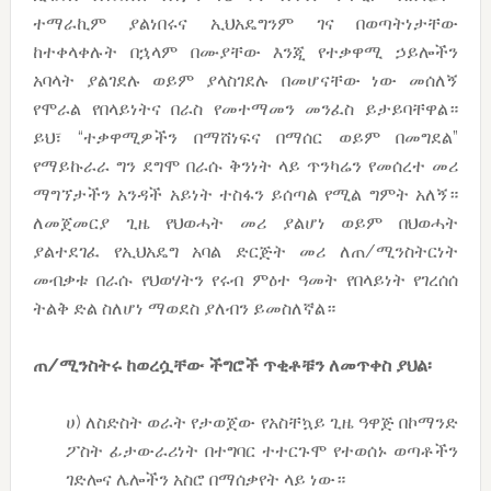
ተማራኪም ያልነበሩና ኢህአዴግንም ገና በወጣትነታቸው
ከተቀላቀሉት በኋላም በሙያቸው እንጂ የተቃዋሚ ኃይሎችን
አባላት ያልገደሉ ወይም ያላስገደሉ በመሆናቸው ነው መሰለኝ
የሞራል የበላይነትና በራስ የመተማመን መንፈስ ይታይባቸዋል።
ይህ፣ “ተቃዋሚዎችን በማሸነፍና በማሰር ወይም በመግደል”
የማይኩራራ ግን ደግሞ በራሱ ቅንነት ላይ ጥንካሬን የመሰረተ መሪ
ማግኘታችን አንዳች አይነት ተስፋን ይሰጣል የሚል ግምት አለኝ።
ለመጀመርያ ጊዜ የህወሓት መሪ ያልሆነ ወይም በህወሓት
ያልተደገፈ የኢህአዴግ አባል ድርጅት መሪ ለጠ/ሚንስትርነት
መብቃቱ በራሱ የህወሃትን የሩብ ምዕተ ዓመት የበላይነት የገረሰሰ
ትልቅ ድል ስለሆነ ማወደስ ያለብን ይመስለኛል።
ጠ/ሚንስትሩ ከወረሷቸው ችግሮች ጥቂቶቹን ለመጥቀስ ያህል፡
ሀ) ለስድስት ወራት የታወጀው የአስቸኳይ ጊዜ ዓዋጅ በኮማንድ
ፖስት ፊታውራሪነት በተግባር ተተርጉሞ የተወሰኑ ወጣቶችን
ገድሎና ሌሎችን አስሮ በማሰቃየት ላይ ነው።