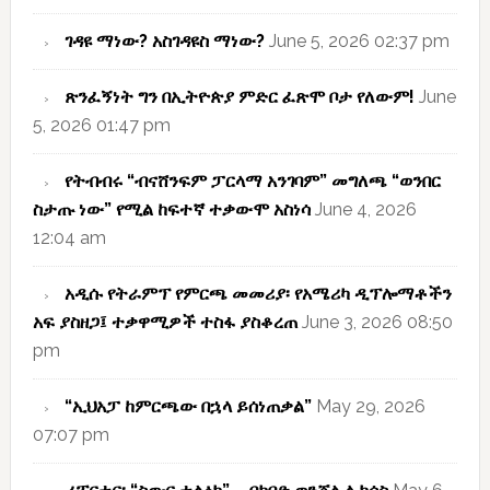
ገዳዩ ማነው? አስገዳዩስ ማነው?
June 5, 2026 02:37 pm
ጽንፈኝነት ግን በኢትዮጵያ ምድር ፈጽሞ ቦታ የለውም!
June
5, 2026 01:47 pm
የትብብሩ “ብናሸንፍም ፓርላማ አንገባም” መግለጫ “ወንበር
ስታጡ ነው” የሚል ከፍተኛ ተቃውሞ አስነሳ
June 4, 2026
12:04 am
አዲሱ የትራምፕ የምርጫ መመሪያ፡ የአሜሪካ ዲፕሎማቶችን
አፍ ያስዘጋ፤ ተቃዋሚዎች ተስፋ ያስቆረጠ
June 3, 2026 08:50
pm
“ኢህአፓ ከምርጫው በኋላ ይሰነጠቃል”
May 29, 2026
07:07 pm