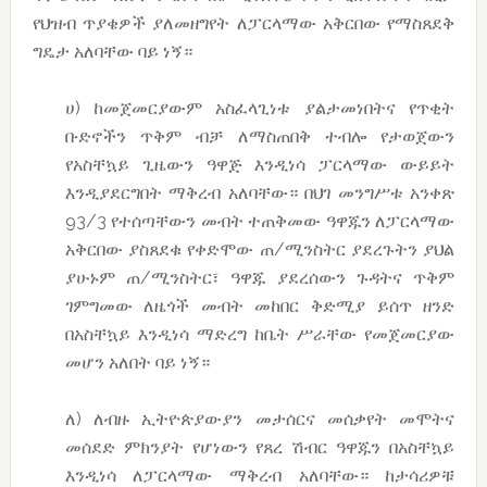
የህዝብ ጥያቄዎች ያለመዘግየት ለፓርላማው አቅርበው የማስጸደቅ
ግዴታ አለባቸው ባይ ነኝ።
ሀ) ከመጀመርያውም አስፈላጊነቱ ያልታመነበትና የጥቂት
ቡድኖችን ጥቅም ብቻ ለማስጠበቅ ተብሎ የታወጀውን
የአስቸኳይ ጊዜውን ዓዋጅ እንዲነሳ ፓርላማው ውይይት
እንዲያደርግበት ማቅረብ አለባቸው። በህገ መንግሥቱ አንቀጽ
93/3 የተሰጣቸውን መብት ተጠቅመው ዓዋጁን ለፓርላማው
አቅርበው ያስጸደቁ የቀድሞው ጠ/ሚንስትር ያደረጉትን ያህል
ያሁኑም ጠ/ሚንስትር፣ ዓዋጁ ያደረሰውን ጉዳትና ጥቅም
ገምግመው ለዜጎች መብት መከበር ቅድሚያ ይሰጥ ዘንድ
በአስቸኳይ እንዲነሳ ማድረግ ከቤት ሥራቸው የመጀመርያው
መሆን አለበት ባይ ነኝ።
ለ) ለብዙ ኢትዮጵያውያን መታሰርና መሰቃየት መሞትና
መሰደድ ምክንያት የሆነውን የጸረ ሽብር ዓዋጁን በአስቸኳይ
እንዲነሳ ለፓርላማው ማቅረብ አለባቸው። ከታሳሪዎቹ