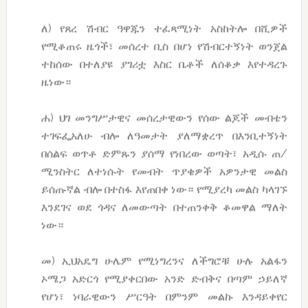
ለ) የጸረ ሽብር ዓዋጁን ተፈጻሚነት አስከትሎ በሺዎች
የሚቆጠሩ ዜጎች፣ መሰረተ ቢስ በሆነ የሽብርተኝነት ወንጀል
ተከሰው በተለያዩ ያገሪቷ እስር ቤቶች ለሰቆቃ እየተዳረጉ
ዜነው።
ሐ) ህገ መንግሥታዊና መሰረታዊውን የሰው ልጆች መብቴን
ተገፍፌአለሁ ብሎ ለዓመታት ያለማቋረጥ በእንቢተኝነት
በሰልፍ ወጥቶ ድምጹን ያሰማ የነበረው ወጣት፣ አዲሱ ጠ/
ሚንስትር ለተነሱት የመብት ጥያቄዎች አዎንታዊ መልስ
ይሰጡኛል ብሎ በተስፋ እየጠበቀ ነው። የሚያረካ መልስ ካላገኙ
እንደገና ወደ ጎዳና ለመውጣት በተጠንቀቅ ቆመዋል ማለት
ነው።
መ) ኢህአዴግ ሁሌም የሚነግረንና ለችግሮቹ ሁሉ አልፋን
ኦሜጋ አድርጎ የሚያቀርበው አንድ ድብቅና በጣም ኃይለኛ
የሆነ፣ ነባራዊውን ሥርዓት በምንም መልኩ እንዳይቀየር