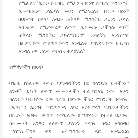
የሚፈልግ “ኪራይ ሰብሳቢ” የሚባል ተጽዕኖ ፈጣሪና መንግሥት
ሊቆጣጠረው ያልቻለ መሆኑ የሚነገርለት ቡድን ዛሬም
በህይወት ስላለ፣ አዲሱ ጠቅላይ ሚንስትር ይህንን ኃይል
አሸንፈው የሚያመረቃ ለውጥ ሊያመጡ ይችላሉ ወይ?
ጠቅላይ ሚንስትር ኃይለማርያም ደሳለኝን አንገሽግሾ
በፈቃዳቸው ሥልጣናቸውን እንዲለቁ ያስገደዳቸው ሁኔታስ
እንዳለ ነው ያለው ወይስ ተቀይሮአል?
የምኞታችን ሰሌዳ፣
ባገሪቷ የሰፈነው ቀውስ የያንዳዳችንን በር ስላንኳኳ ሁላችንም
አንዳች ዓይነት ለውጥ መመኘታችን ተፈጥሮአዊ ነው፣ አሁን
ካለንበት ባብዛኛው ሰው ሰራሽ በሆነው ችግር ምክንያት በውሸት
የኤኮኖሚ እድገት ፕሮፓጋንዳ አየር እየተሞላን የህዝቦቻችንን
በድህነት አዘቅት ውስጥ ተወዝፈው ከሚኖሩበት የተሻለ ህይወት
ከመመኘት አንጻር ለለውጥ ያለንን ፍላጎት ከዳር እስከዳር
ማሰማታችንና ወደ ጠ/ሚንስትሩ ጆሮ እንዲደርስ