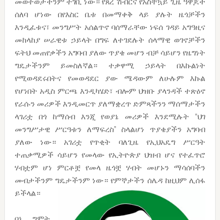
መወትወታችንም ተገቢ ነው። የጸረ ሽብርና የአስቸኳይ ጊዜ ዓዋጆች
ሰለባ ሆነው በየእስር ቤቱ በመማቀቅ ላይ ያሉት ዜጎቻችን
እንዲፈቱና፣ መንግሥት አሰልጥኖ ባሰማራቸው ነፍሰ ገዳይ አግዓዚና
መከላከያ ሠራዊቱ ኃይላት በግፍ ለተገደሉት ሰላማዊ ወገኖቻችን
ፍትህ መጠየቃችን አግባብ ያለው ጥያቄ መሆን ብቻ ሳይሆን የዜግነት
ግዴታችንም ይመስለኛል። ተቃዋሚ ኃይላት በእኩልነት
የሚወዳደሩበትና የመወዳደር ያው ሜዳውም ለሁሉም እኩል
የሆነበት አዲስ ምርጫ እንዲካሄድ፣ ብሎም ህዝቡ ያላንዳች ተጽዕኖ
የራሱን መሪዎች እንዲመርጥ ያለማቋረጥ ድምጻችንን ማሰማታችን
ላገሪቷ በጎ ከማሰብ እንጂ የወያኔ መሪዎች እንደሚሉት “ህገ
መንግሥታዊ ሥርዓቱን ለማፍረስ” ስላልሆነ ጥያቄያችን አግባብ
ያለው ነው። አገሪቷ የጥቂት ባለጊዜ የኢህአዴግ ሥርዓት
ተጠቃሚዎች ሳይሆን የመላው የኢትዮጵያ ህዝብ ሆና የተፈጥሮ
ሃብቷም ሆነ ምርቶቿ የመላ ዜጎቿ ሃብት መሆኑን ማሳሰባችን
መብታችንም ግዴታችንም ነው። የምኞታችን ሰሌዳ ከዚህም ሊሰፋ
ይችላል።
በኔ ግምት