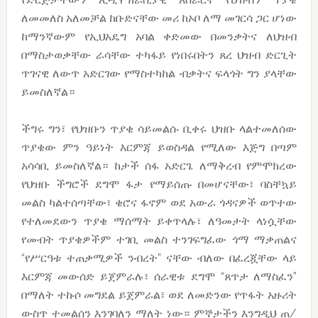
ለመመለስ አለመቻል ከቡድናቸው መሪ ከኦቦ ለማ መገርሳ ጋር ሆነው
ከማንኛውም የኢህአዴግ አባል ቀድመው በመንቃትና ለህዝብ
በማስታወቃቸው ራሳቸው ተካፋይ የነበሩበትን ጸረ ህዝብ ድርጊት
ጥገናዊ ለውጥ አድርገው የማስተካከል ብቃትና ፍላጎት ግን ያላቸው
ይመስለኛል።
ችግሩ ግን፣ የህዝቡን ጥያቄ ሳይመልሱ ቢቀሩ ህዝቡ ላልተመለሰው
ጥያቄው ምን ዓይነት እርምጃ ይወስዳል የሚለው እጅግ በጣም
አሳሳቢ ይመስለኛል። ከታች ሰፋ አድርጌ ለማቅረብ የምሞክረው
የህዝቡ ችግሮች ደግሞ ፋታ የማይሰጡ በመሆናቸው፣ ባስቸኳይ
መልስ ካልተሰጣቸው፣ ቄሮና ፋኖም ወደ አውራ ጎዳናዎች ወጥተው
የተለመደውን ጥያቄ ማሰማት ይቀጥላሉ፣ ለዓመታት ላነሷቸው
የመብት ጥያቄዎችም ተገቢ መልስ ተንገፍግፈው ጎማ ማቃጠልና
“የሥርዓቱ ተጠቃሚዎች ንብረት” ናቸው ብለው በፈረጇቸው ላይ
እርምጃ መውሰድ ይጀምራሉ፣ ሰራዊቱ ደግሞ “ጸጥታ ለማስፈን”
በማለት ተኩሶ መግደል ይጀምራል፣ ወደ ለመድንው የጥፋት አዙሪት
ውስጥ ተመልሰን እንገባለን ማለት ነው። ምኞታችን እንግዲህ ጠ/