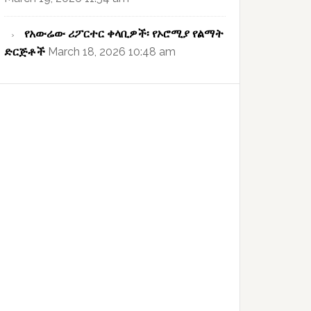
የአውሬው ሪፖርተር ቀላቢዎች፡ የኦሮሚያ የልማት
ድርጅቶች
March 18, 2026 10:48 am