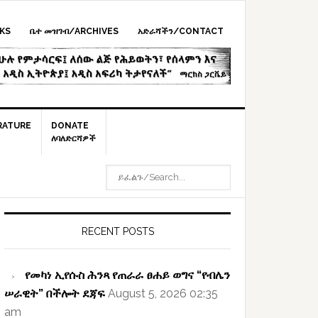
KS
ቤተ መዝገብ/ARCHIVES
አድራሻችን/CONTACT
RATURE
DONATE
ለባለድርሻዎች
ይፈልጉ/SEARCH...
rimary
idebar
RECENT POSTS
የመካነ ኢየሱስ ሕንጻ የጠራራ ፀሐይ ወግና “የብሌን
ሠራዊት” በችሎት ደጃፍ
August 5, 2026 02:35
am