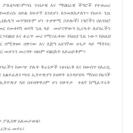
ዙ ፖለቲካዊ፣ምጣኔ ሃብታዊ እና ማህበራዊ ችግሮች የተወጠረ
የመድረሱ ዕድል ከፍተኛ እንደሆነ እንመለከታለን። የአሁኑ ጊዜ
ኢህአዲግ መንግስትም ሆነ ተቃዋሚ ኃይሎች) ነገሮችን በአንክሮ
ር የመቀየሻ ወሳኝ ጊዜ ላይ መሆናቸውን ቢረዱት ለሀገራችን
በር።ብልህ እና ቆራጥ መሪ የሚናፈቀው የእዚህ ጊዜ ነው። ከእዚህ
ር በሚገባው በዋናው እና እጅግ አደገኛው ሁኔታ ላይ ማትኮር
ቀር መሆኑን መረዳት ብዙም ብልህነት አይጠይቅም።
ሀገራችን ከውጭ ያሉት ቅራኔዎች ነፀብራቅ እና በውስጥ በእራሷ
እና አልተፈለገ ጫፍ ኢትዮጵያን ይዘዋት እንዳይሄዱ ማሰብ የዜጎች
 ኢትዮጵያ ላይ በተዘዋዋሪም ሆነ በቀጥታ ተፅኖ ከሚፈጥሩት
ውጭ ፖሊስዋ አለመታወቁ፣
በኤርትራ መኖሩ፣