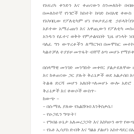
የአፍሪካ ቀንድን እና ቀጠናውን ስንመለከት በብ
በመለስተኛ የነገሮች ክስተት ከባድ ስብአዊ ቀውስ 
የአካባቢው የፖለቲካም ሆነ የወታደራዊ ኃይላት(የ
አይተው አማራጩን እና አዋጪውን የፖለቲካ መስመ
አንዱን የፈተና ወቅት የምታልፍበት ጊዜ ሆነላት ነ
ባለፈ ግን ውጥረቶችን ለማርገብ በመሞከር መተኮ
ካልተቻለ ተያይዞ መጥፋት ብቸኛ ዕጣ መሆኑ የማይ
በሰላማዊ መንገድ መንግስት መቀየር ያልታደለቸው 
እና ከቀጠናው ጋር ያሉት ቅራኔዎች ወደ አልታሰበ 
ትልቁ ድርሻ መሆን አለበት።ለመሆኑ ውሎ አድሮ
ቅራኔዎች እና ቀውሶች ውስጥ-
ከውጭ –
– በሱማሌ ያለው የአልሸባብ እንቅስቃሴ፣
– የዑጋዴን ግጭት፣
– የግብፅ ሁኔታ አለመረጋጋት እና እስካሁን ወጥ የ
– የአቶ ኢሳያስ ድብቅ እና ግልፅ ያልሆነ አስተዳደር 