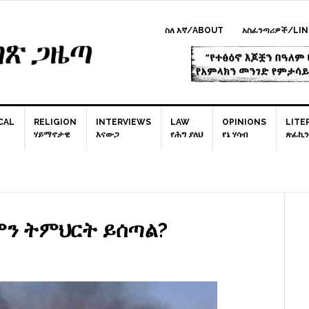
ስለ እኛ/ABOUT
አስፈንጣሪዎች/LIN
CAL
RELIGION
INTERVIEWS
LAW
OPINIONS
LITE
ሃይማኖታዊ
እናውጋ
የሕግ ያለህ
የኔ ሃሳብ
ጽፈኪን
P
S
 ምን ትምህርት ይሰጣል?