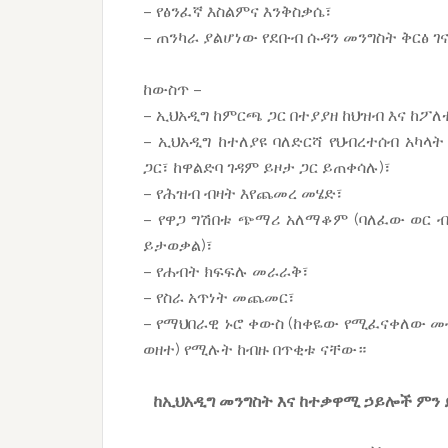
– የፅንፈኛ እስልምና እንቅስቃሴ፣
– ጠንካራ ያልሆነው የደቡብ ሱዳን መንግስት ቅርፅ ገ
ከውስጥ –
– ኢህአዲግ ከምርጫ ጋር በተያያዘ ከህዝብ እና ከፖለ
– ኢህአዲግ ከተለያዩ ባለድርሻ የህብረተሰብ አካ
ጋር፣ ከዋልድባ ገዳም ይዞታ ጋር ይጠቀሳሉ)፣
– የሕዝብ ብዛት እየጨመረ መሄድ፣
– የዋጋ ግሽበቱ ጭማሪ አለማቆም (ባለፈው ወር ብ
ይታወቃል)፣
– የሐብት ክፍፍሉ መራራቅ፣
– የስራ አጥነት መጨመር፣
– የማህበራዊ ኑሮ ቀውስ (ከቀዬው የሚፈናቀለው መ
ወዘተ) የሚሉት ከብዙ በጥቂቱ ናቸው።
ከኢህአዲግ መንግስት እና ከተቃዋሚ ኃይሎች ምን 