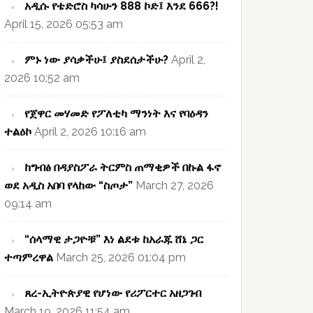
አዲሱ የቴድሮስ ካሳሁን 888 ኮድ፤ እንደ 666?!
April 15, 2026 05:53 am
ምኑ ነው ያሳቃችሁ፤ ያስደሰታችሁ?
April 2,
2026 10:52 am
የጀዋር መሃመድ የፖለቲካ ማንነት እና የባዕዳን
ተልዕኮ
April 2, 2026 10:16 am
ከግብፅ በዳያስፖራ ትርምስ ጠማቂዎች በኩል ፋኖ
ወደ አዲስ አበባ የላከው “ስጦታ”
March 27, 2026
09:14 am
“ሰላማዊ ታጋዮቹ” እነ ልደቱ ከአራጁ ሸኔ ጋር
ተጣምረዋል
March 25, 2026 01:04 pm
ጸረ-ኢትዮጵያዊ የሆነው የሪፖርተር አዘጋገብ
March 19, 2026 11:54 am