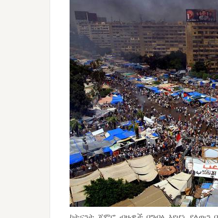
ከትናንት ጀምሮ ብዙዎች በግብፅ እየሆነ ያለውን 