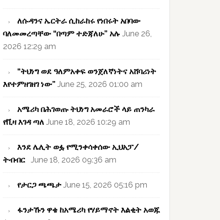
ለሱዳንና ኤርትራ ሲከራከሩ የነበሩት አበባው
ባለመመረጣቸው “በጣም ተድጃለሁ” አሉ
June 26,
2026 12:29 am
“ትህነግ ወደ ዓለምአቀፍ ወንጀለኛነትና አሸባሪነት
እየተምዘገዘገ ነው”
June 25, 2026 01:00 am
አሜሪካ በሕገወጡ ትህነግ አመራሮች ላይ ጠንካራ
የቪዛ እገዳ ጣለ
June 18, 2026 10:29 am
እንደ ሌሊት ወፏ የሚንቀሳቀሰው ኢህአፓ/
ትብብር
June 18, 2026 09:36 am
የታርጋ ጫጫታ
June 15, 2026 05:16 pm
ፋንታኹን ዋቄ ከአሜሪካ የሃይማኖት እልቂት አወጁ