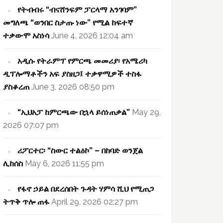
የትብብሩ “ብናሸንፍም ፓርላማ አንገባም”
መግለጫ “ወንበር ስታጡ ነው” የሚል ከፍተኛ
ተቃውሞ አስነሳ
June 4, 2026 12:04 am
አዲሱ የትራምፕ የምርጫ መመሪያ፡ የአሜሪካ
ዲፕሎማቶችን አፍ ያስዘጋ፤ ተቃዋሚዎች ተስፋ
ያስቆረጠ
June 3, 2026 08:50 pm
“ኢህአፓ ከምርጫው በኋላ ይሰነጠቃል”
May 29,
2026 07:07 pm
ሪፖርተር፡ “ስውር ተልዕኮ” – በከባድ ወንጀል
ሊከሰስ
May 6, 2026 11:55 pm
የፋኖ ኃይል በደረሰበት ጉዳት ሃምሳ ሺህ የሚጠጋ
ትጥቅ ጥሎ ጠፋ
April 29, 2026 02:27 pm