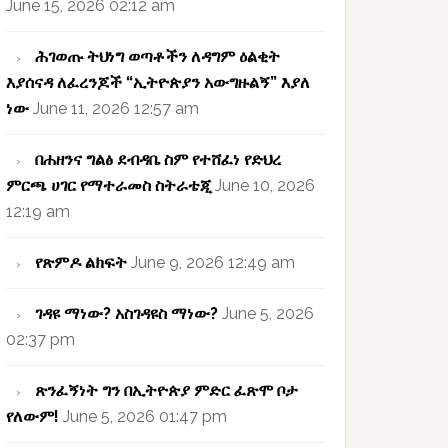
June 15, 2026 02:12 am
ሕገወጡ ትህነግ ወጣቶችን ለዳግም ዕልቂት
እያሰናዳ ለፈረንጆች “ኢትዮጵያን አውግዙልኝ” እያለ
ነው
June 11, 2026 12:57 am
በሐዘንና ግልፅ ደብዳቤ ስም የተሸፈነ የድህረ
ምርጫ ሀገር የማተራመስ ስትራቴጂ
June 10, 2026
12:19 am
የጽምዶ ልክፍት
June 9, 2026 12:49 am
ገዳዩ ማነው? አስገዳዩስ ማነው?
June 5, 2026
02:37 pm
ጽንፈኝነት ግን በኢትዮጵያ ምድር ፈጽሞ ቦታ
የለውም!
June 5, 2026 01:47 pm