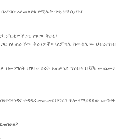
ና በአግባቡ አለመለየቱ የሚሉት ጥቂቶቹ ሲሆኑ፣
ቲካ ፓርቲዎች ጋር የገባው ቅራኔ፣
ላት ጋር የፈጠራቸው ቅራኔዎች። (ለምሳሌ ከሙስሊሙ ህብረተስብ
ቻ በመንግስት ዘገባ መሰረት አጠቃላይ ግሽበቱ በ 8% መጨመሩ
ብዛት፣የጎዳና ተዳዳሪ መጨመር፣ሃገሩን ጥሎ የሚሰደደው መብዛት
ይጠበቃል?