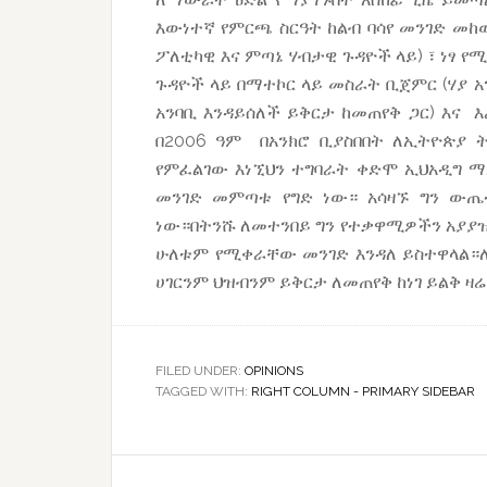
እውነተኛ የምርጫ ስርዓት ከልብ ባሳየ መንገድ መከ
ፖለቲካዊ እና ምጣኔ ሃብታዊ ጉዳዮች ላይ) ፣ ነፃ የ
ጉዳዮች ላይ በማተኮር ላይ መስራት ቢጀምር (ሃያ 
አንባቢ እንዳይሰለች ይቅርታ ከመጠየቅ ጋር) እና 
በ2006 ዓም በአንክሮ ቢያስበበት ለኢትዮጵያ ት
የምፈልገው እነኚህን ተግባራት ቀድሞ ኢህአዲግ ማ
መንገድ መምጣቱ የግድ ነው። አሳዛኙ ግን ውጤ
ነው።በትንሹ ለመተንበይ ግን የተቃዋሚዎችን አያያዝ
ሁለቱም የሚቀራቸው መንገድ እንዳለ ይስተዋላል።ለ
ሀገርንም ህዝብንም ይቅርታ ለመጠየቅ ከነገ ይልቅ ዛ
FILED UNDER:
OPINIONS
TAGGED WITH:
RIGHT COLUMN - PRIMARY SIDEBAR
Reader