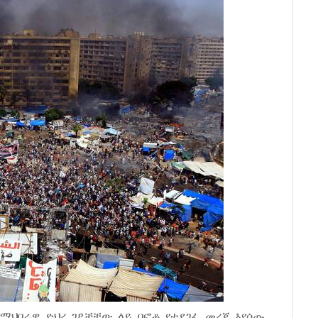
በማህበራዊ ድህረ ገፆቻቸው ላይ በፎቶ የተደገፈ መረጃ እየሰጡ