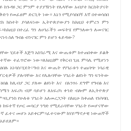
ለይ ከጉዳዩ ጋር ምንም ተያያዥነት የሌላቸው አብያተ ክርስትያናት
ድን የመፈፀም ድርጊት ነው። እኔን የሚያሳስበኝ እኛ በተወሳሰበ
ሪክ ክስተት ያሳለፍነው ኢትዮጵያውያን ከእዚህ ተምረን ምን
።ከእዚህ በተረፈ ግን ለሀገራችን መፍትሄ የምንለውን ለመናገር
ነሳ ስለ ግብፅ ብንናገር ምን ይሆን ፋይዳው?
ባቸው ሂደቶች እጅግ አስገራሚ እና ውጤቱም ከተጠበቀው ይልቅ
ይነተኛው ተፈጥሮው ነው።ለእዚህም የቅርብ ጊዜ ምሳሌ የሚሆነን
በሉ አነሳስ፣ሂደት፣ግብ እና ውጤት የሃገራቱን ተጨባጭ ነባራዊ
 ፓርቲዎች ያሉባቸው እና የሌሉባቸው ሃገራት ልዩነት ግን ፍንትው
ዕበል ከሊብያ ጋር ያለው ልዩነት እና በአንፃሩ ደግሞ የግብፅ እና
ለሰሜን አፍሪካ ብቻ ሳይሆን ለአፍሪካ ቀንድ ብሎም ለኢትዮጵያ
።ቢያንስ የሁለቱ ሃገራት አለመረጋጋት በእዚሁ ከቀጠለ የአካባቢ
 ከፍተኛ የጦር መሳርያ ንግድ የሚደራባቸው ሃገራት የመሆናቸው
ይነተኛ ፈተና መሆኑ አይቀርም።ፈተናውም ከሃይማኖታዊ ነውጠኞች
 አይደለም።