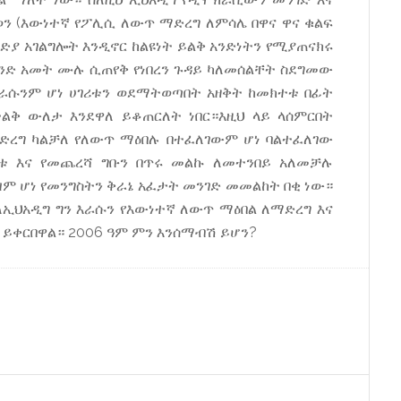
ወን (እውነተኛ የፖሊሲ ለውጥ ማድረግ ለምሳሌ በዋና ዋና ቁልፍ
ሚድያ አገልግሎት እንዲኖር ከልዩነት ይልቅ አንድነትን የሚያጠናክሩ
አንድ አመት ሙሉ ሲጠየቅ የነበረን ጉዳይ ካለመሰልቸት ስደግመው
እራሱንም ሆነ ሀገሪቱን ወደማትወጣበት አዘቅት ከመክተቱ በፊት
ልቅ ውለታ እንደዋለ ይቆጠርለት ነበር።እዚህ ላይ ላሰምርበት
ድረግ ካልቻለ የለውጥ ማዕበሉ በተፈለገውም ሆነ ባልተፈለገው
ቱ እና የመጨረሻ ግቡን በጥሩ መልኩ ለመተንበይ አለመቻሉ
ም ሆነ የመንግስትን ቅራኔ አፈታት መንገድ መመልከት በቂ ነው።
ኢህአዲግ ግን እራሱን የእውነተኛ ለውጥ ማዕበል ለማድረግ እና
ሬ ይቀርበዋል። 2006 ዓም ምን እንሰማብሽ ይሆን?