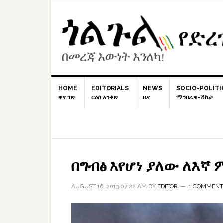
Skip
Skip
Skip
to
to
to
primary
content
primary
navigation
sidebar
HOME
EDITORIALS
NEWS
SOCIO-POLITI
ዋና ገጽ
ርዕሰ አንቀጽ
ዜና
ማኅበራዊ-ሽከታ
በግብፅ እየሆነ ያለው ለእኛ
AUGUST 16, 2013 07:22 AM
BY
EDITOR
1 COMMENT