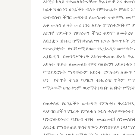
እነኚህ ከላይ የተመለከትናቸው ቅራኔዎች እና ቀውሶ
ካልተገነዘበ ነገ ሀገራችን ብለን የምንጠራት ምድር
ውስብስብ ችግር መፍትሄ ለመስጠት ተቃዋሚ መሆን 
አቶ መለስ ታላቅ መሪ ነበሩ እያሉ በማስተጋባትም ሀገ
አደገኛ የሆኑትን የሀገሪቱን ችግር ቀድሞ ለመቅረፍ
እሷነቷን በክብር በማስቀጠል ግን በጋራ ከመጥፋት 
የተጠያቂነት ድርሻ የሚይዘው የኢህአዲግ መንግስት 
ኢህአዲግ በመንግሥትነት እስከተቀመጠ ድረስ ቅራኔ
አካላት ጥያቄ ለመመለስ የዋና ባለድርሻ አካልነቱን
የሚያደርጉት ማናቸውም አይነት የፖለቲካ ለውጥ
ሆነ የትጥቅ ትግል የሀገርን ብሔራዊ ጥቅም የ
የማይመች ሀገሪቱንም ወደማትነሳበት አዘቅት የማይከ
ባጠቃላይ የሀገራችን ውስጣዊ የፖለቲካ ቅራኔ፣የኢ
የአካባቢያችን ሃገራት የፖለቲካ ንፋስ ተለዋዋጭነት
(የኑሮውድነቱ፣ የህዝብ ብዛት መጨመር) ስንመለከ
እሷነቷ የማስቀጠል ዋስትናውን ያሳንሰዋል። ይህ ማ
ለማውራት ዕድል የማያገኙበት አስከፊ ጊዜ ይመጣ