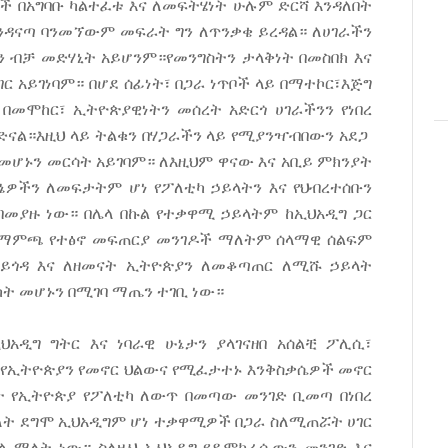
ች በአግባቡ ካልተፈቱ እና ለመፍትሄነት ሁሉም ድርሻ እንዳለበት
 እንዳናጣ ባንመኘውም መፍራት ግን ለጥንቃቄ ይረዳል። ለሀገራችን
ብቻ መድሃኒት አይሆንም።የመንግስትን ታላቅነት በመስበክ እና
ር አይገነባም። በሆደ ሰፊነት፣ በጋራ ነጥቦች ላይ በማተኮር፣እጅግ
 በመሞከር፣ ኢትዮጵያዊነትን መሰረት አድርጎ ሀገራችንን የነበረ
ያድናል።እዚህ ላይ ትልቁን በሃጋራችን ላይ የሚያንዣብበውን አደጋ
መሆኑን መርሳት አይገባም። ለእዚህም ዋናው እና አቢይ ምክንያት
ዎችን ለመፍታትም ሆነ የፖለቲካ ኃይላትን እና የህብረተሰቡን
 በመያዙ ነው። በሌላ በኩል የተቃዋሚ ኃይላትም ከኢህአዲግ ጋር
 ማምጫ የተፅኖ መፍጠርያ መንገዶች ማለትም ሰላማዊ ሰልፍም
ማይጎዳ እና ለዘመናት ኢትዮጵያን ለመቆጣጠር ለሚሹ ኃይላት
ት መሆኑን በሚገባ ማጤን ተገቢ ነው።
ህአዲግ ግትር እና ነባራዊ ሁኔታን ያላገናዘበ አሰልቺ ፖሊሲ፣
፣ የኢትዮጵያን የመኖር ህልውና የሚፈታተኑ እንቅስቃሴዎች መኖር
ት የኢትዮጵያ የፖለቲካ ለውጥ በመጣው መንገድ ቢመጣ በነበረ
ለት ደግሞ ኢህአዲግም ሆነ ተቃዋሚዎች በጋራ ስለሚጠሯት ሀገር
ል ማለት ነው። ስለዚህ ኢህአዲግ የዲሞክራሲውን መንገድ እና