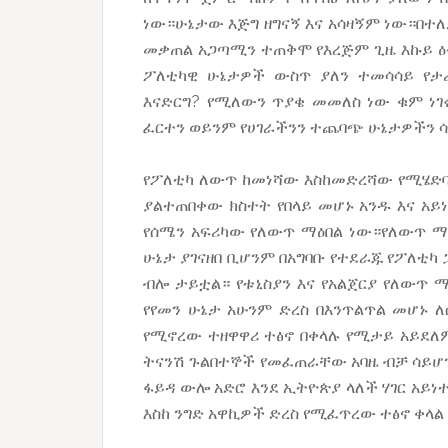
ነው።ሁኔታው እጅግ ዘግናኝ እና አሳዛኝም ነው።በተ
መቃጠል አጋጣሚን ተጠቅሞ የእረጅም ጊዜ እኩይ ዕቅ
ፖለቲካዊ ሁኔታዎች ውስጥ ያለን ተመሳሳይ የታ
እናድርግ? የሚለውን ጥያቄ መመለስ ነው ቁም ነገሩ
ፈርተን ወይንም የሀገራችንን ተጨባጭ ሁኔታዎችን ሳና
የፖለቲካ ለውጥ ከመነሻው እስከመድረሻው የሚሄድ
ያልተጠበቀው ክስተት የበላይ መሆኑ አንዱ እና አ
የሰሜን አፍሪካው የለውጥ ማዕበል ነው።የለውጥ ማዕ
ሁኔታ ያገናዘበ ቢሆንም በአግባቡ የተደራጁ የፖለቲካ
ብሎ ታይቷል። የቱኒስያን እና የአልጀርያ የለውጥ ማ
የየመን ሁኔታ አሁንም ድረስ በእንጥልጥል መሆኑ 
የሚኖረው ተዘዋዋሪ ተፅኖ በቀላሉ የሚታይ አይደለም
ትናንሽ ጉልበተኞች የመፈጠራቸው አባዜ ብቻ ሳይሆን
ፋይዳ ውሎ አድሮ እንደ ኢትዮጵያ ላለች ሃገር አ
እስከ ንግድ አዋኪዎች ድረስ የሚፈጥረው ተፅኖ ቀላል