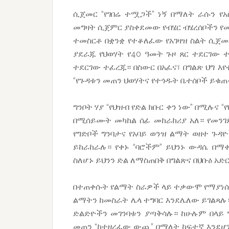
ሲጀመር “የገበሬ ተሟጋች” ነኝ በማለት ራሱን የአ
መግዛት ሲጀምር ያስቀደመው የብሄር ብሄረሰቦችን የመ
ተመስርቶ በቋንቋ የተቆለፈው የአገዛዝ ስልት ሲጀመ
ያደራጁ የህወሃት የ40 ዓመት ጉዞ ጸር ተደርገው
ተደርገው ተፈረጁ። በስውር በአፈና፣ በግልጽ ህግ 
“የጉዳቱን መጠን ህወሃትና የተጎዱት ቤተሰቦች ይቁጠ
ግንቦት ሃያ “የህዝብ የድል ክቡር ቀን ነው” በሚሉና 
በሚሰይሙት መካከል ሰፊ መከራከሪያ አለ። የመንገድ
የግድቦች ግንባታና የአባይ ወንዝ ልማት ወዘተ ጉዳ
ይከራከራሉ። የቀኑ “ባሮችም” ይህንኑ ውዳሴ በ
ስለሆኑ ይህንን ድል ለማስጠበቅ በግልጽና በህቡዕ አድ
በተጠቀሱት የልማት ስራዎች ላይ ተቃውሞ የማያነሱ 
ልማትን ከመስራት ሌላ ተግባር እንደሌለው ይገልጻሉ
ድልድዮችን መገንባቱን ያጣቅሳሉ። ከሁሉም በላይ ግ
መጠን “ከተዘረፈው ውጪ” በማለት ከፍተኛ እንደሆነ