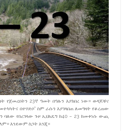
ት የጀመረበትን 23ኛ ዓመት በዓሉን እያከበረ ነው። ወዳጆቹና
ተካካትና በተሃድሶ” ስም ራሱን እያገላበጠ ለመግዛት የቆረጠው
ን ባለው የሰረገላው ጉዞ ኢህአዴግ ከ40 – 23 ከመቀነሱ ውጪ
ለም። እንደውም ስጋት እንጂ።