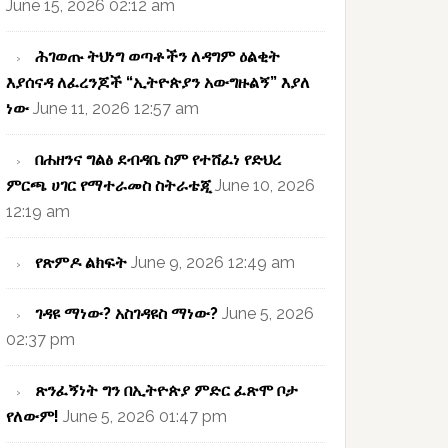
June 15, 2026 02:12 am
ሕገወጡ ትህነግ ወጣቶችን ለዳግም ዕልቂት
እያሰናዳ ለፈረንጆች “ኢትዮጵያን አውግዙልኝ” እያለ
ነው
June 11, 2026 12:57 am
በሐዘንና ግልፅ ደብዳቤ ስም የተሸፈነ የድህረ
ምርጫ ሀገር የማተራመስ ስትራቴጂ
June 10, 2026
12:19 am
የጽምዶ ልክፍት
June 9, 2026 12:49 am
ገዳዩ ማነው? አስገዳዩስ ማነው?
June 5, 2026
02:37 pm
ጽንፈኝነት ግን በኢትዮጵያ ምድር ፈጽሞ ቦታ
የለውም!
June 5, 2026 01:47 pm