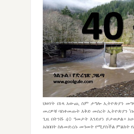
ህወሃት በነጻ አውጪ ስም ታግሎ ኢትዮጵያን መግዛ
መሪዎቹ ባስቀመጡት እቅድ መሰረት ኢትዮጵያን “በመ
ጊዜ በትንሹ 40 ዓመታት እንደሆነ ይታወቃል። አሁ
አሰበበት ስለመድረሱ መገመት የሚያስችል ምልክት የ