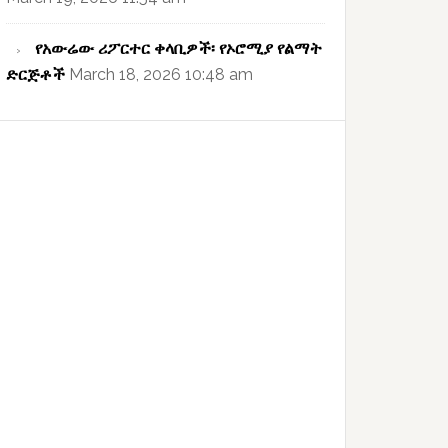
የአውሬው ሪፖርተር ቀላቢዎች፡ የኦሮሚያ የልማት
ድርጅቶች
March 18, 2026 10:48 am