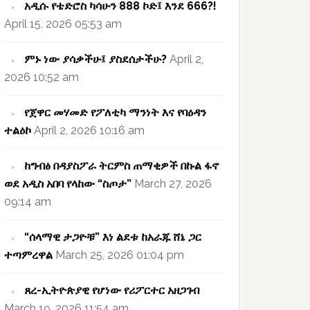
አዲሱ የቴድሮስ ካሳሁን 888 ኮድ፤ እንደ 666?!
April 15, 2026 05:53 am
ምኑ ነው ያሳቃችሁ፤ ያስደሰታችሁ?
April 2,
2026 10:52 am
የጀዋር መሃመድ የፖለቲካ ማንነት እና የባዕዳን
ተልዕኮ
April 2, 2026 10:16 am
ከግብፅ በዳያስፖራ ትርምስ ጠማቂዎች በኩል ፋኖ
ወደ አዲስ አበባ የላከው “ስጦታ”
March 27, 2026
09:14 am
“ሰላማዊ ታጋዮቹ” እነ ልደቱ ከአራጁ ሸኔ ጋር
ተጣምረዋል
March 25, 2026 01:04 pm
ጸረ-ኢትዮጵያዊ የሆነው የሪፖርተር አዘጋገብ
March 19, 2026 11:54 am