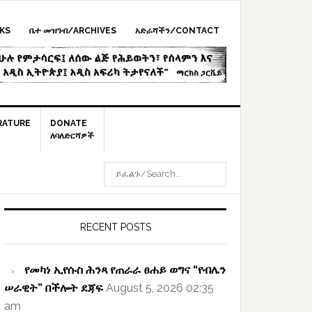
KS
ቤተ መዝገብ/ARCHIVES
አድራሻችን/CONTACT
RATURE
DONATE
ለባለድርሻዎች
ይፈልጉ/SEARCH...
rimary
idebar
RECENT POSTS
የመካነ ኢየሱስ ሕንጻ የጠራራ ፀሐይ ወግና “የብሌን
ሠራዊት” በችሎት ደጃፍ
August 5, 2026 02:35
am