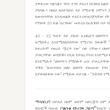
ያዋቀረው የቋንቋና ጎሳን ተገን ያደረገ የአገዛዝ ስ
ያክላሉ። በዚህ አስተሳሰብ ላይ የሚተቹ ሰሞኑን 
ከውስጣቸው እንዲወልቅ ተደርጎ በተዘጋጀላቸው የትም
የግንቦት 20 ድል ‘ሰረገላው’ መድረስ የፈለገበት ቦታ 
40 – 23 ዓመት ላይ ያለው ኢህአዴግ ህወሃትን 
ኬሚስትሪ እንደሚከለክላቸው የሚናገሩ ክፍሎች “
ከተረትም የወረደ ሟርት ነው” ባይ ናቸው። ህወሃ
ያሳደጋቸው ወዳጆቹና በጊዜ የታሰረ ቦንብ እንደሚሆኑ
እንደሚሉት “ህወሃትን የሚበሉት ራሱ ያመረታቸው 
ጥቅስ “ለመጥበብ ብሎ ህወሃት የወጠነው የጎሳ
እያወላለቀው ነው” የሚለው ይሆናል – “ጉድጓድ የሚ
ማሳሰቢያ፤
በተለይ በስም ወይም በድርጅት ስም እ
®
ጽሁፎች በሙሉ የ
ጎልጉል የድረገጽ ጋዜጣ
ንብረት 