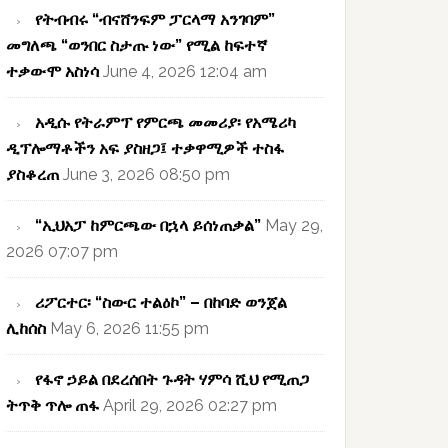
የትብብሩ “ብናሸንፍም ፓርላማ አንገባም”
መግለጫ “ወንበር ስታጡ ነው” የሚል ከፍተኛ
ተቃውሞ አስነሳ
June 4, 2026 12:04 am
አዲሱ የትራምፕ የምርጫ መመሪያ፡ የአሜሪካ
ዲፕሎማቶችን አፍ ያስዘጋ፤ ተቃዋሚዎች ተስፋ
ያስቆረጠ
June 3, 2026 08:50 pm
“ኢህአፓ ከምርጫው በኋላ ይሰነጠቃል”
May 29,
2026 07:07 pm
ሪፖርተር፡ “ስውር ተልዕኮ” – በከባድ ወንጀል
ሊከሰስ
May 6, 2026 11:55 pm
የፋኖ ኃይል በደረሰበት ጉዳት ሃምሳ ሺህ የሚጠጋ
ትጥቅ ጥሎ ጠፋ
April 29, 2026 02:27 pm