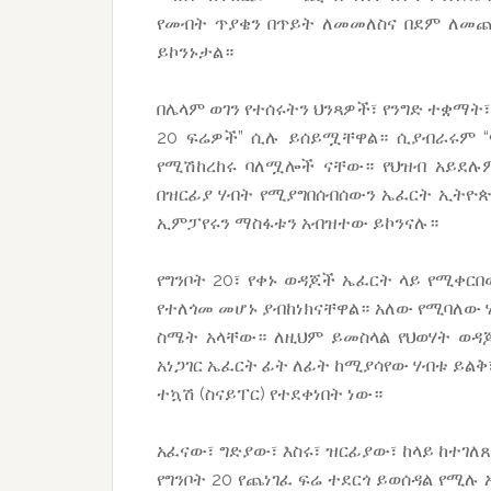
የመብት ጥያቄን በጥይት ለመመለስና በደም ለመጨ
ይኮንኑታል።
በሌላም ወገን የተሰሩትን ህንጻዎች፣ የንግድ ተቋማት
20 ፍሬዎች” ሲሉ ይሰይሟቸዋል። ሲያብራሩም “የ
የሚሽከረከሩ ባለሟሎች ናቸው። የህዝብ አይደሉ
በዝርፊያ ሃብት የሚያግበሰብሰውን ኤፈርት ኢትዮጵያ
ኢምፓየሩን ማስፋቱን አብዝተው ይኮንናሉ።
የግንቦት 20፣ የቀኑ ወዳጆች ኤፈርት ላይ የሚቀር
የተለጎመ መሆኑ ያብከነክናቸዋል። አለው የሚባለው 
ስሜት አላቸው። ለዚህም ይመስላል የህወሃት ወዳጆ
አነጋገር ኤፈርት ፊት ለፊት ከሚያሳየው ሃብቱ ይል
ተኳሽ (ስናይፐር) የተደቀነበት ነው።
አፈናው፣ ግድያው፣ እስሩ፣ ዝርፊያው፣ ከላይ ከተገ
የግንቦት 20 የጨነገፈ ፍሬ ተደርጎ ይወሰዳል የሚሉ