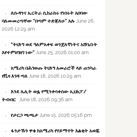
ለሱዳንና ኤርትራ ሲከራከሩ የነበሩት አበባው
ባለመመረጣቸው “በጣም ተድጃለሁ” አሉ
June 26,
2026 12:29 am
“ትህነግ ወደ ዓለምአቀፍ ወንጀለኛነትና አሸባሪነት
እየተምዘገዘገ ነው”
June 25, 2026 01:00 am
አሜሪካ በሕገወጡ ትህነግ አመራሮች ላይ ጠንካራ
የቪዛ እገዳ ጣለ
June 18, 2026 10:29 am
እንደ ሌሊት ወፏ የሚንቀሳቀሰው ኢህአፓ/
ትብብር
June 18, 2026 09:36 am
የታርጋ ጫጫታ
June 15, 2026 05:16 pm
ፋንታኹን ዋቄ ከአሜሪካ የሃይማኖት እልቂት አወጁ