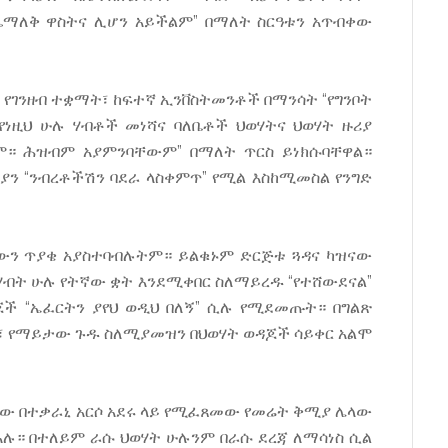
ማለቅ ዋስትና ሊሆን አይችልም” በማለት ስርዓቱን አጥብቀው
፣ የገንዘብ ተቋማት፣ ከፍተኛ ኢንቨስትመንቶች በማንሳት “የግንቦት
ነዚህ ሁሉ ሃብቶች መነሻና ባለቤቶች ህወሃትና ህወሃት ዙሪያ
ም። ሕዝብም አያምንባቸውም” በማለት ጥርስ ይነክሱባቸዋል።
ን “ንብረቶችሽን ባደራ ላስቀምጥ” የሚል እስከሚመስል የንግድ
በውን ጥያቄ አያስተባብሉትም። ይልቁኑም ድርጅቱ ጓዳና ካዝናው
ሃብት ሁሉ የትኛው ቋት እንደሚቀበር ስለማይረዱ “የተሸውደናል”
ች “ኤፈርትን ያየህ ወዲህ በለኝ” ሲሉ የሚደመጡት። በግልጽ
ቅ፣ የማይታው ጉዱ ስለሚያመዝን በህወሃት ወዳጆች ሳይቀር አልሞ
ለጸው በተቃራኒ አርሶ አደሩ ላይ የሚፈጸመው የመሬት ቅሚያ ሌላው
 አሉ። በተለይም ራሱ ህወሃት ሁሉንም በራሱ ደረጃ ለማሳነስ ሲል