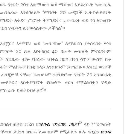
ልት ዛሬ ግንቦት 20ን እድሜውን ወደ ማሳጠር እያደረሱት ነው ሲሉ
አጠንክረው እንደገለጸት “የግንቦት 20 ወዳጆች ኢትዮጵያዊነት
ህርት እቅድ፣ ሥርዓተ ትምህርት፣ … መሰረት ወደ ጎሳ እየጠበቡ
ሳደርስ ሃዲዱን ሊያወላልቀው ይችላል”፡፡
እያጀበና እየሞሸረ ወደ “መንገሻው” ለማድረስ የተሰሩበት የጎሳ
የግንቦት 20 ድል እየተከበረ 40 ዓመት መዝለቅ ምናልባትም
ት ለጊዜው ብሎ የዘራው የበቀል ዘርና በጎሳ ሳጥን ውስጥ ከቶ
በት ምልክቶቹ ከበቂ በላይ እንደሆኑም ይናገራሉ። እነዚህ ወገኖች
ፈንጂዎቹ ናቸው” በመሆኑም የዘንድሮው ግንቦት 20 አንጸባራቂ
 መዋቅርና አስተምህሮት የህወሃት ፉርጎ የሚሄድበትን ሃዲድ
ምስ ራሱ ይወቅድበታልና”፡፡
®
ስካልተጠቀሰ ድረስ በ
ጎልጉል የድረገጽ ጋዜጣ
ላይ የሚወጡት
ናቸው፡፡ ይህንን ጽሁፍ ለመጠቀም የሚፈልጉ ሁሉ
የዚህን ጽሁፍ