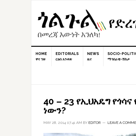
Skip
Skip
Skip
to
to
to
primary
content
primary
navigation
sidebar
HOME
EDITORIALS
NEWS
SOCIO-POLITI
ዋና ገጽ
ርዕሰ አንቀጽ
ዜና
ማኅበራዊ-ሽከታ
40 – 23 የኢህአዴግ የጎሳ
ነውን?
MAY 28, 2014 07:41 AM
BY
EDITOR
LEAVE A COMM