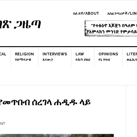
ስለ እኛ/ABOUT
አስፈንጣሪዎች/LIN
CAL
RELIGION
INTERVIEWS
LAW
OPINIONS
LITE
ሃይማኖታዊ
እናውጋ
የሕግ ያለህ
የኔ ሃሳብ
ጽፈኪን
P
S
ና የመጥበብ ሰረገላ ሐዲዱ ላይ
ENT