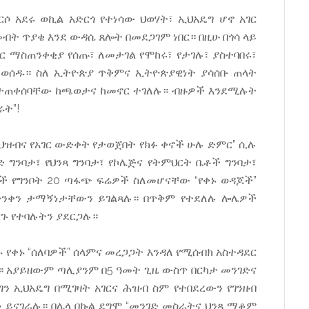
ርሶ አደሩ ወኪል አድርጎ የተነሳው ህወሃት፣ ኢህአዴግ ሆኖ አገር
ብት ጥያቄ እንደ ውዳሴ ጸሎት በመደጋገም ነበር። በዚሁ በጎሳ ላይ
ር ማስጠንቀቂያ የሰጡ፣ ለመታገል የሞከሩ፣ የታገሉ፣ ያስተባበሩ፣
 ተወሰዱ። ስለ ኢትዮጵያ ጥቅምና ኢትዮጵያዊነት ያሳሰቡ ጠላት
እየተጠቀሰባቸው ከጫወታና ከመኖር ተገለሉ። ብዙዎች እንደሚሉት
ሩት”!
“የህዝብና የአገር ውድቀት የታወጀበት የክፉ ቀኖች ሁሉ ድምር” ሲሉ
 ግንባታ፣ የህንጻ ግንባታ፣ የኮሌጅና የትምህርት ቤቶች ግንባታ፣
ዮች የግንቦት 20 ጣፋጭ ፍሬዎች ስለመሆናቸው “የቀኑ ወዳጆች”
ማቀንቀን ታማኝነታቸውን ይገልጻሉ። በጥቅም የተደለሉ ሎሌዎች
ርጉ የተባሉትን ያደርጋሉ።
የቀኑ “ሰለባዎች” ሰላምና መረጋጋት እንዳለ የሚሰብክ አስተዳደር
። አያይዘውም ጣሊያንም በ5 ዓመት ጊዜ ውስጥ በርካታ መንገድና
ን ኢህአዴግ በሚገዛት አገርና ሕዝብ ስም የተበደረውን የገንዘብ
 ይናገራሉ። በሌላ በኩል ደግሞ “መንገድ መስራትና ህንጻ ማቆም