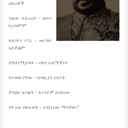
አኩሪዎች
ጊዜው ተደራርቦ – ዘመኑ
ቢረዝምም
የሰሩትን ሥራ – መርሳት
አይቻልም
እኝህ የሚታዩት – በዋና አዝማችነት
የታወቁ ናቸው – በጣሊያን ጦርነት
ምስክር ሁኑልኝ – እናንተም እንደኔው
የት ነው የዘመቱት – እኚህ ሰው ማናቸው?