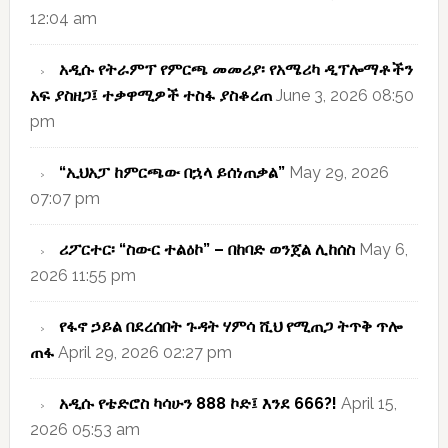
12:04 am
አዲሱ የትራምፕ የምርጫ መመሪያ፡ የአሜሪካ ዲፕሎማቶችን
አፍ ያስዘጋ፤ ተቃዋሚዎች ተስፋ ያስቆረጠ
June 3, 2026 08:50
pm
“ኢህአፓ ከምርጫው በኋላ ይሰነጠቃል”
May 29, 2026
07:07 pm
ሪፖርተር፡ “ስውር ተልዕኮ” – በከባድ ወንጀል ሊከሰስ
May 6,
2026 11:55 pm
የፋኖ ኃይል በደረሰበት ጉዳት ሃምሳ ሺህ የሚጠጋ ትጥቅ ጥሎ
ጠፋ
April 29, 2026 02:27 pm
አዲሱ የቴድሮስ ካሳሁን 888 ኮድ፤ እንደ 666?!
April 15,
2026 05:53 am