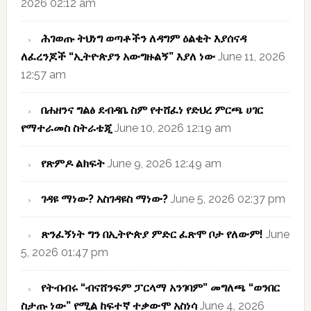
2026 02:12 am
ሕገወጡ ትህነግ ወጣቶችን ለዳግም ዕልቂት እያሰናዳ
ለፈረንጆች “ኢትዮጵያን አውግዙልኝ” እያለ ነው
June 11, 2026
12:57 am
በሐዘንና ግልፅ ደብዳቤ ስም የተሸፈነ የድህረ ምርጫ ሀገር
የማተራመስ ስትራቴጂ
June 10, 2026 12:19 am
የጽምዶ ልክፍት
June 9, 2026 12:49 am
ገዳዩ ማነው? አስገዳዩስ ማነው?
June 5, 2026 02:37 pm
ጽንፈኝነት ግን በኢትዮጵያ ምድር ፈጽሞ ቦታ የለውም!
June
5, 2026 01:47 pm
የትብብሩ “ብናሸንፍም ፓርላማ አንገባም” መግለጫ “ወንበር
ስታጡ ነው” የሚል ከፍተኛ ተቃውሞ አስነሳ
June 4, 2026