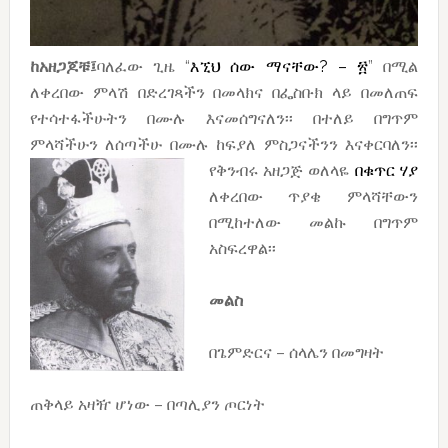
ከአዘጋጆቹ፤
ባለፈው ጊዜ “
እኚህ ሰው ማናቸው? –
፳
” በሚል
ለቀረበው ምላሽ በድረገጻችን በመላክና በፌስቡክ ላይ በመለጠፍ
የተሳተፋችሁትን በሙሉ እናመሰግናለን፡፡ በተለይ በግጥም
ምላሻችሁን ለሰጣችሁ በሙሉ ከፍያለ ምስጋናችንን
እናቀርባለን፡፡
የቅንብሩ አዘጋጅ ወለላዬ
በቁጥር ሃያ
ለቀረበው ጥያቄ ምላሻቸውን
በሚከተለው መልኩ በግጥም
አስፍረዋል፡፡
መልስ
በጌምድርና – ሰላሌን በመግዛት
ጠቅላይ አዛዥ ሆነው – በጣሊያን ጦርነት