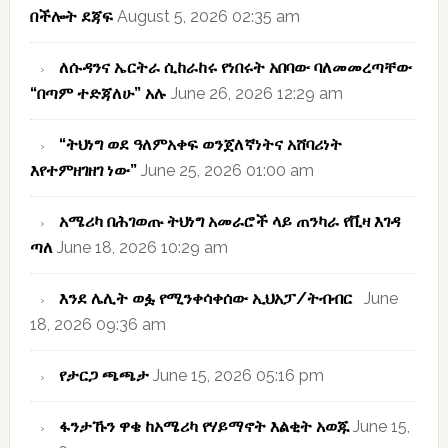
በችሎት ደጃፍ
August 5, 2026 02:35 am
ለሱዳንና ኤርትራ ሲከራከሩ የነበሩት አበባው ባለመመረጣቸው
“በጣም ተድጃለሁ” አሉ
June 26, 2026 12:29 am
“ትህነግ ወደ ዓለምአቀፍ ወንጀለኛነትና አሸባሪነት
እየተምዘገዘገ ነው”
June 25, 2026 01:00 am
አሜሪካ በሕገወጡ ትህነግ አመራሮች ላይ ጠንካራ የቪዛ እገዳ
ጣለ
June 18, 2026 10:29 am
እንደ ሌሊት ወፏ የሚንቀሳቀሰው ኢህአፓ/ትብብር
June
18, 2026 09:36 am
የታርጋ ጫጫታ
June 15, 2026 05:16 pm
ፋንታኹን ዋቄ ከአሜሪካ የሃይማኖት እልቂት አወጁ
June 15,