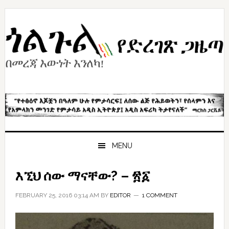
Skip
Skip
Skip
to
to
to
primary
content
primary
navigation
sidebar
MENU
እኚህ ሰው ማናቸው? – ፳፩
FEBRUARY 25, 2016 03:14 AM
BY
EDITOR
1 COMMENT