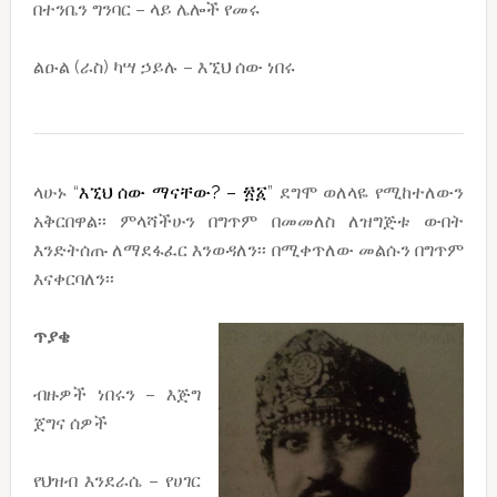
በተንቤን ግንባር – ላይ ሌሎች የመሩ
ልዑል (ራስ) ካሣ ኃይሉ – እኚህ ሰው ነበሩ
ላሁኑ “
እኚህ ሰው ማናቸው? – ፳
፩
” ደግሞ ወለላዬ የሚከተለውን
አቅርበዋል፡፡ ምላሻችሁን በግጥም በመመለስ ለዝግጅቱ ውበት
እንድትሰጡ ለማደፋፈር እንወዳለን፡፡ በሚቀጥለው መልሱን በግጥም
እናቀርባለን፡፡
ጥያቄ
ብዙዎች ነበሩን – እጅግ
ጀግና ሰዎች
የህዝብ እንደራሴ – የሀገር