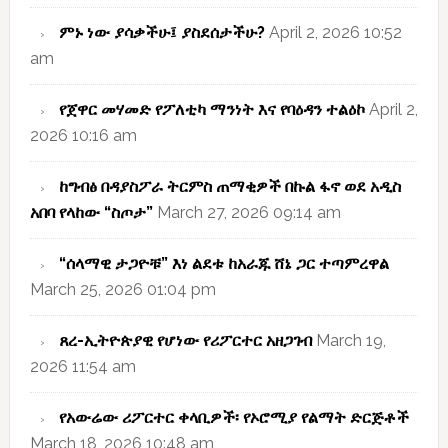
ምኑ ነው ያሳቃችሁ፤ ያስደሰታችሁ?
April 2, 2026 10:52
am
የጀዋር መሃመድ የፖለቲካ ማንነት እና የባዕዳን ተልዕኮ
April 2,
2026 10:16 am
ከግብፅ በዳያስፖራ ትርምስ ጠማቂዎች በኩል ፋኖ ወደ አዲስ
አበባ የላከው “ስጦታ”
March 27, 2026 09:14 am
“ሰላማዊ ታጋዮቹ” እነ ልደቱ ከአራጁ ሸኔ ጋር ተጣምረዋል
March 25, 2026 01:04 pm
ጸረ-ኢትዮጵያዊ የሆነው የሪፖርተር አዘጋገብ
March 19,
2026 11:54 am
የአውሬው ሪፖርተር ቀላቢዎች፡ የኦሮሚያ የልማት ድርጅቶች
March 18, 2026 10:48 am