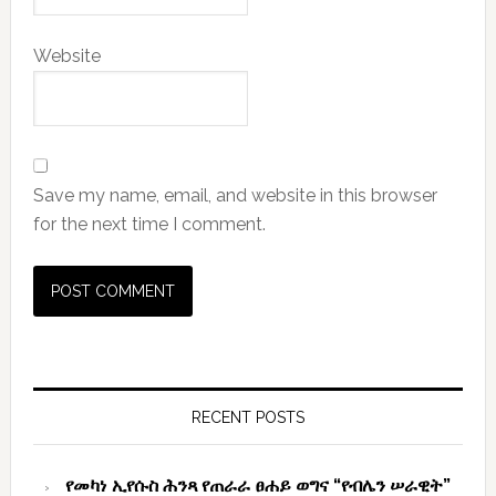
Website
Save my name, email, and website in this browser
for the next time I comment.
Primary
Sidebar
RECENT POSTS
የመካነ ኢየሱስ ሕንጻ የጠራራ ፀሐይ ወግና “የብሌን ሠራዊት”