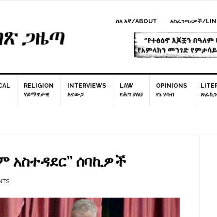
ስለ እኛ/ABOUT
አስፈንጣሪዎች/LIN
CAL
RELIGION
INTERVIEWS
LAW
OPINIONS
LITE
ሃይማኖታዊ
እናውጋ
የሕግ ያለህ
የኔ ሃሳብ
ጽፈኪን
P
S
ም አስተዳደር” ሰባኪዎች
NTS