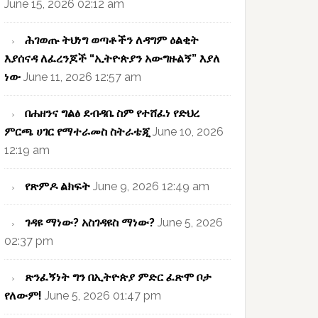
June 15, 2026 02:12 am
ሕገወጡ ትህነግ ወጣቶችን ለዳግም ዕልቂት
እያሰናዳ ለፈረንጆች “ኢትዮጵያን አውግዙልኝ” እያለ
ነው
June 11, 2026 12:57 am
በሐዘንና ግልፅ ደብዳቤ ስም የተሸፈነ የድህረ
ምርጫ ሀገር የማተራመስ ስትራቴጂ
June 10, 2026
12:19 am
የጽምዶ ልክፍት
June 9, 2026 12:49 am
ገዳዩ ማነው? አስገዳዩስ ማነው?
June 5, 2026
02:37 pm
ጽንፈኝነት ግን በኢትዮጵያ ምድር ፈጽሞ ቦታ
የለውም!
June 5, 2026 01:47 pm