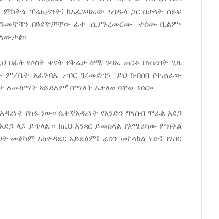
ች ምክትል ፕሬዚዳንት) ከአፈጉባኤው አባዱላ ጋር በቃላት ሰይፍ
ው ሹመኞቹን በጓደኞቻቸው ፊት “ሲያጉረመርሙ” ተሰሙ ቢልም፤
ለውታል፡፡
ዚህ በፊት የሶስት ቀናት የቅሬታ ሰሚ ጉባኤ ጠርቶ በነበረበት ጊዜ
ም/ቤት አፈጉባኤ ታቦር ገ/መድኅን “ይህ ስብሰባ የተጠራው
ቱታ ለመስማት አይደለም” በማለት አቃለውባቸው ነበር፡፡
ዳሪነት የከፋ ነው፡፡ ሴተኛአዳሪነት የአንድን ግለሰብ ሞራል አደጋ
አደጋ ላይ ይጥላል”፡፡ ከዚህ አንጻር ይመስላል የአሜሪካው ምክትል
ጋት መልካም አስተዳደር አይደለም፤ ራስን መከላከል ነው፤ የአገር
)