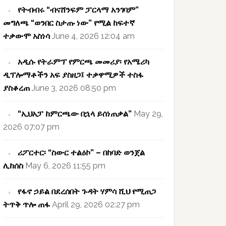
የትብብሩ “ብናሸንፍም ፓርላማ አንገባም”
መግለጫ “ወንበር ስታጡ ነው” የሚል ከፍተኛ
ተቃውሞ አስነሳ
June 4, 2026 12:04 am
አዲሱ የትራምፕ የምርጫ መመሪያ፡ የአሜሪካ
ዲፕሎማቶችን አፍ ያስዘጋ፤ ተቃዋሚዎች ተስፋ
ያስቆረጠ
June 3, 2026 08:50 pm
“ኢህአፓ ከምርጫው በኋላ ይሰነጠቃል”
May 29,
2026 07:07 pm
ሪፖርተር፡ “ስውር ተልዕኮ” – በከባድ ወንጀል
ሊከሰስ
May 6, 2026 11:55 pm
የፋኖ ኃይል በደረሰበት ጉዳት ሃምሳ ሺህ የሚጠጋ
ትጥቅ ጥሎ ጠፋ
April 29, 2026 02:27 pm