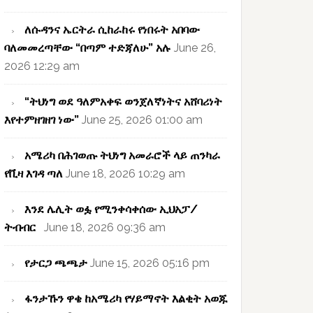
ለሱዳንና ኤርትራ ሲከራከሩ የነበሩት አበባው
ባለመመረጣቸው “በጣም ተድጃለሁ” አሉ
June 26,
2026 12:29 am
“ትህነግ ወደ ዓለምአቀፍ ወንጀለኛነትና አሸባሪነት
እየተምዘገዘገ ነው”
June 25, 2026 01:00 am
አሜሪካ በሕገወጡ ትህነግ አመራሮች ላይ ጠንካራ
የቪዛ እገዳ ጣለ
June 18, 2026 10:29 am
እንደ ሌሊት ወፏ የሚንቀሳቀሰው ኢህአፓ/
ትብብር
June 18, 2026 09:36 am
የታርጋ ጫጫታ
June 15, 2026 05:16 pm
ፋንታኹን ዋቄ ከአሜሪካ የሃይማኖት እልቂት አወጁ