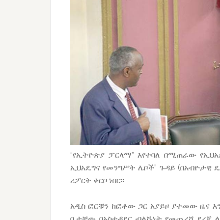
“የኢትዮጵያ ፓርላማ” እየተባለ በሚጠራው የኢህአዴ
ኢህአዴግና የመንግሥት ሌቦች” ጉዳይ (በአብዮታዊ 
ሪፖርት ቀርቦ ነበር፡፡
አዲስ ፎርቹን ከፎቶው ጋር አያይዞ ያተመው ዜና እ
ቤታቸው በአስተዳደር ብልሹነት የመጨረሻ ደረጃ ላ