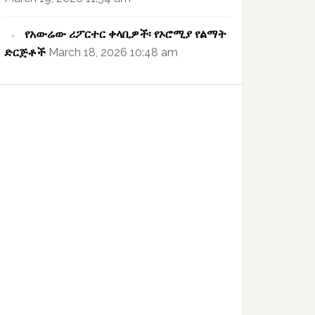
የአውሬው ሪፖርተር ቀላቢዎች፡ የኦሮሚያ የልማት
ድርጅቶች
March 18, 2026 10:48 am