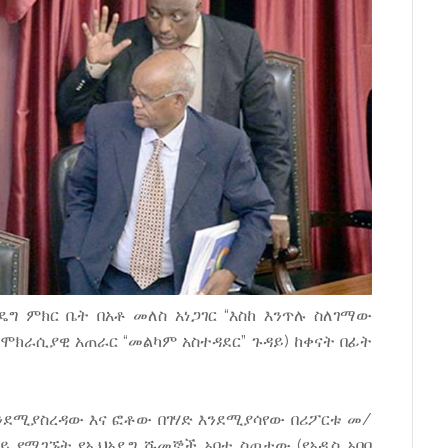
ግ ምክር ቤት በአቶ መለስ አነጋገር “እስከ እንጥሉ ስለገማው
ዴሞክራሲያዊ አጠራር “መልካም አስተዳደር” ጉዳይ) ከቀናት በፊት
ንደሚያስረዳው እና ፎቶው በገሃድ እንደሚያሳየው በሪፖርቱ መ/
ይ የሚገኙት የኢህአዴግ ሹመኞች አባተ ስጦታው (የአዲስ አበባ