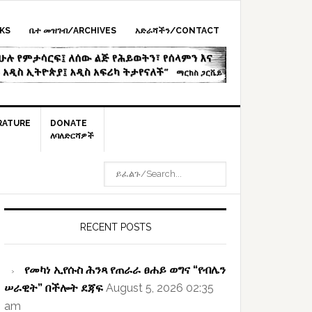
KS
ቤተ መዝገብ/ARCHIVES
አድራሻችን/CONTACT
RATURE
DONATE
ለባለድርሻዎች
ይፈልጉ/SEARCH...
rimary
idebar
RECENT POSTS
የመካነ ኢየሱስ ሕንጻ የጠራራ ፀሐይ ወግና “የብሌን
ሠራዊት” በችሎት ደጃፍ
August 5, 2026 02:35
am