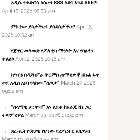
አዲሱ የቴድሮስ ካሳሁን 888 ኮድ፤ እንደ 666?!
April 15, 2026 05:53 am
ምኑ ነው ያሳቃችሁ፤ ያስደሰታችሁ?
April 2,
2026 10:52 am
የጀዋር መሃመድ የፖለቲካ ማንነት እና የባዕዳን
ተልዕኮ
April 2, 2026 10:16 am
ከግብፅ በዳያስፖራ ትርምስ ጠማቂዎች በኩል ፋኖ
ወደ አዲስ አበባ የላከው “ስጦታ”
March 27, 2026
09:14 am
“ሰላማዊ ታጋዮቹ” እነ ልደቱ ከአራጁ ሸኔ ጋር
ተጣምረዋል
March 25, 2026 01:04 pm
ጸረ-ኢትዮጵያዊ የሆነው የሪፖርተር አዘጋገብ
March 19, 2026 11:54 am