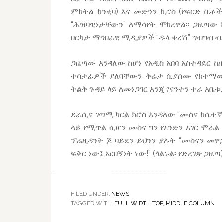
ምክትል ከንቲባ) እና መድኀን ኪሮስ (የፍርድ ቤቶ
“ሕዝባዊነታቸውን” ለማሳየት ሞክረዋል፡፡ ጋዜጣ
በርካታ ማኅበራዊ ሚዲያዎች “ዱላ ቀረሽ” ግብግብ ብ
ጋዜጣው እንዳለው ከሆነ የአዲስ አበባ አስተዳደር ከ
ተሳታፊዎች ያለባቸውን ቅሬታ ሲያሰሙ የከተማው 
ትልቅ ጉዳይ ላይ ለመነጋገር እንጂ የናንተን ተራ አቤ
ደራሲና ገጣሚ ካርል ክሮስ እንዳለው “ሙስና ከሴተኛአ
ላይ የሚጥል ሲሆን ሙስና ግን የአንድን አገር ሞራል 
ፕሬዚዳንት ጆ ባይደን ይህንን ያሉት “ሙስናን መዋ
ፍቅር ነው፤ አርበኝነት ነው!” (ጎልጉል፡ የድረገጽ ጋዜጣ
FILED UNDER:
NEWS
TAGGED WITH:
FULL WIDTH TOP
,
MIDDLE COLUMN