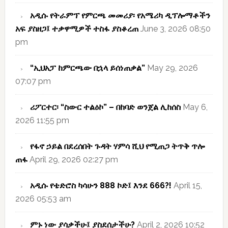
አዲሱ የትራምፕ የምርጫ መመሪያ፡ የአሜሪካ ዲፕሎማቶችን
አፍ ያስዘጋ፤ ተቃዋሚዎች ተስፋ ያስቆረጠ
June 3, 2026 08:50
pm
“ኢህአፓ ከምርጫው በኋላ ይሰነጠቃል”
May 29, 2026
07:07 pm
ሪፖርተር፡ “ስውር ተልዕኮ” – በከባድ ወንጀል ሊከሰስ
May 6,
2026 11:55 pm
የፋኖ ኃይል በደረሰበት ጉዳት ሃምሳ ሺህ የሚጠጋ ትጥቅ ጥሎ
ጠፋ
April 29, 2026 02:27 pm
አዲሱ የቴድሮስ ካሳሁን 888 ኮድ፤ እንደ 666?!
April 15,
2026 05:53 am
ምኑ ነው ያሳቃችሁ፤ ያስደሰታችሁ?
April 2, 2026 10:52