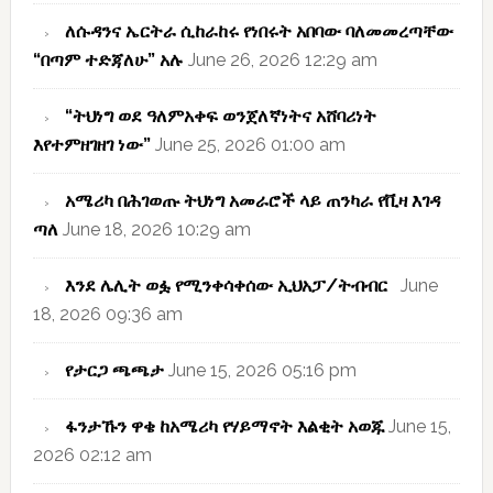
ለሱዳንና ኤርትራ ሲከራከሩ የነበሩት አበባው ባለመመረጣቸው
“በጣም ተድጃለሁ” አሉ
June 26, 2026 12:29 am
“ትህነግ ወደ ዓለምአቀፍ ወንጀለኛነትና አሸባሪነት
እየተምዘገዘገ ነው”
June 25, 2026 01:00 am
አሜሪካ በሕገወጡ ትህነግ አመራሮች ላይ ጠንካራ የቪዛ እገዳ
ጣለ
June 18, 2026 10:29 am
እንደ ሌሊት ወፏ የሚንቀሳቀሰው ኢህአፓ/ትብብር
June
18, 2026 09:36 am
የታርጋ ጫጫታ
June 15, 2026 05:16 pm
ፋንታኹን ዋቄ ከአሜሪካ የሃይማኖት እልቂት አወጁ
June 15,
2026 02:12 am