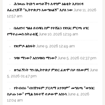
ሕገወጡ ትህነግ ወጣቶችን ለዳግም ዕልቂት እያሰናዳ
ለፈረንጆች “ኢትዮጵያን አውግዙልኝ” እያለ ነው
June 11, 2026
12:57 am
በሐዘንና ግልፅ ደብዳቤ ስም የተሸፈነ የድህረ ምርጫ ሀገር
የማተራመስ ስትራቴጂ
June 10, 2026 12:19 am
የጽምዶ ልክፍት
June 9, 2026 12:49 am
ገዳዩ ማነው? አስገዳዩስ ማነው?
June 5, 2026 02:37 pm
ጽንፈኝነት ግን በኢትዮጵያ ምድር ፈጽሞ ቦታ የለውም!
June
5, 2026 01:47 pm
የትብብሩ “ብናሸንፍም ፓርላማ አንገባም” መግለጫ “ወንበር
ስታጡ ነው” የሚል ከፍተኛ ተቃውሞ አስነሳ
June 4, 2026
12:04 am