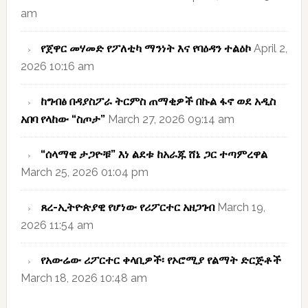
am
የጀዋር መሃመድ የፖለቲካ ማንነት እና የባዕዳን ተልዕኮ
April 2,
2026 10:16 am
ከግብፅ በዳያስፖራ ትርምስ ጠማቂዎች በኩል ፋኖ ወደ አዲስ
አበባ የላከው “ስጦታ”
March 27, 2026 09:14 am
“ሰላማዊ ታጋዮቹ” እነ ልደቱ ከአራጁ ሸኔ ጋር ተጣምረዋል
March 25, 2026 01:04 pm
ጸረ-ኢትዮጵያዊ የሆነው የሪፖርተር አዘጋገብ
March 19,
2026 11:54 am
የአውሬው ሪፖርተር ቀላቢዎች፡ የኦሮሚያ የልማት ድርጅቶች
March 18, 2026 10:48 am