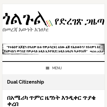
Skip
Skip
Skip
to
to
to
primary
content
primary
navigation
sidebar
MENU
Dual Citizenship
በአሜሪካ ጥምር ዜግነት እንዲቀር ጥያቄ
ቀረበ