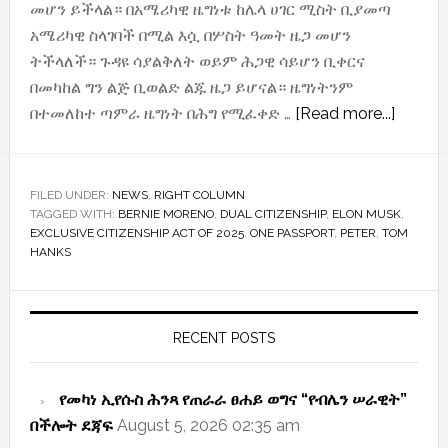
መሆን ይችላል። በአሜሪካዊ ዜግነቱ ከሌላ ሀገር ሚስት ቢያመጣ
አሜሪካዊ ስላገባች በሚል እሷ በሦስት ዓመት ዜጋ መሆን
ትችላለች። ጉዳዩ ሳያልቅለት ወይም ሕጋዊ ሳይሆን ቢቀርና
በመካከል ግን ልጅ ቢወልድ ልጁ ዜጋ ይሆናል። ዜግነትንም
about
በተመለከተ ጣምራ ዜግነት በሕግ የሚፈቀድ …
[Read more...]
በአሜሪካ
ጥምር
ዜግነት
FILED UNDER:
NEWS
,
RIGHT COLUMN
TAGGED WITH:
BERNIE MORENO
,
DUAL CITIZENSHIP
,
ELON MUSK
እንዲቀር
,
EXCLUSIVE CITIZENSHIP ACT OF 2025
,
ONE PASSPORT
,
PETER
,
TOM
ጥያቄ
HANKS
ቀረበ
Primary
Sidebar
RECENT POSTS
የመካነ ኢየሱስ ሕንጻ የጠራራ ፀሐይ ወግና “የብሌን ሠራዊት”
በችሎት ደጃፍ
August 5, 2026 02:35 am