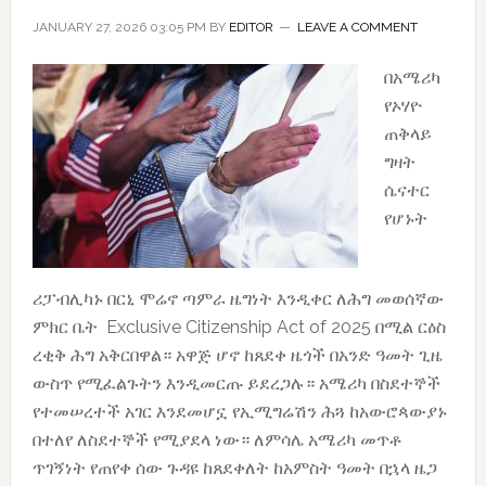
JANUARY 27, 2026 03:05 PM
BY
EDITOR
LEAVE A COMMENT
በአሜሪካ
የኦሃዮ
ጠቅላይ
ግዛት
ሴናተር
የሆኑት
ሪፓብሊካኑ በርኒ ሞሬኖ ጣምራ ዜግነት እንዲቀር ለሕግ መወሰኛው
ምክር ቤት Exclusive Citizenship Act of 2025 በሚል ርዕስ
ረቂቅ ሕግ አቅርበዋል። አዋጅ ሆኖ ከጸደቀ ዜጎች በአንድ ዓመት ጊዜ
ውስጥ የሚፈልጉትን እንዲመርጡ ይደረጋሉ። አሜሪካ በስደተኞች
የተመሠረተች አገር እንደመሆኗ የኢሚግሬሽን ሕጓ ከአውሮጳውያኑ
በተለየ ለስደተኞች የሚያደላ ነው። ለምሳሌ አሜሪካ መጥቶ
ጥገኝነት የጠየቀ ሰው ጉዳዩ ከጸደቀለት ከአምስት ዓመት በኋላ ዜጋ