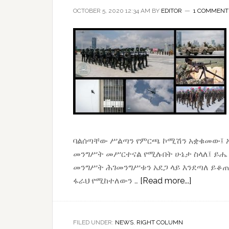
OCTOBER 5, 2020 12:34 AM
BY
EDITOR
1 COMMENT
ባልሰጣቸው ሥልጣን የምርጫ ኮሚሽን አቋቁመው፤ አ
መንግሥት መሥርተናል የሚሉበት ሁኔታ ስላለ፤ ይሔ 
መንግሥት ሕገመንግሥቱን አደጋ ላይ እንደጣለ ይቆጠ
about
ፋራህ የሚከተለውን …
[Read more...]
መፍትሔ
ለትግራይ:
ጊዜያዊ
FILED UNDER:
NEWS
,
RIGHT COLUMN