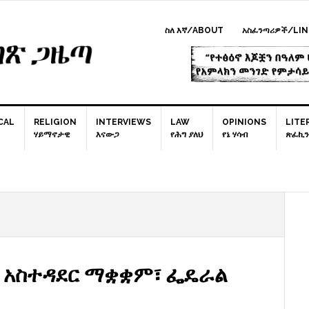
ስለ እኛ/ABOUT
አስፈንጣሪዎች/LIN
CAL
RELIGION
INTERVIEWS
LAW
OPINIONS
LITE
ሃይማኖታዊ
እናውጋ
የሕግ ያለህ
የኔ ሃሳብ
ጽፈኪን
P
S
 አስተዳደር ማቋቋም፣ ፌዴራል