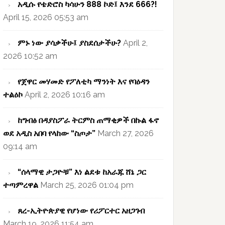
አዲሱ የቴድሮስ ካሳሁን 888 ኮድ፤ እንደ 666?!
April 15, 2026 05:53 am
ምኑ ነው ያሳቃችሁ፤ ያስደሰታችሁ?
April 2,
2026 10:52 am
የጀዋር መሃመድ የፖለቲካ ማንነት እና የባዕዳን
ተልዕኮ
April 2, 2026 10:16 am
ከግብፅ በዳያስፖራ ትርምስ ጠማቂዎች በኩል ፋኖ
ወደ አዲስ አበባ የላከው “ስጦታ”
March 27, 2026
09:14 am
“ሰላማዊ ታጋዮቹ” እነ ልደቱ ከአራጁ ሸኔ ጋር
ተጣምረዋል
March 25, 2026 01:04 pm
ጸረ-ኢትዮጵያዊ የሆነው የሪፖርተር አዘጋገብ
March 19, 2026 11:54 am