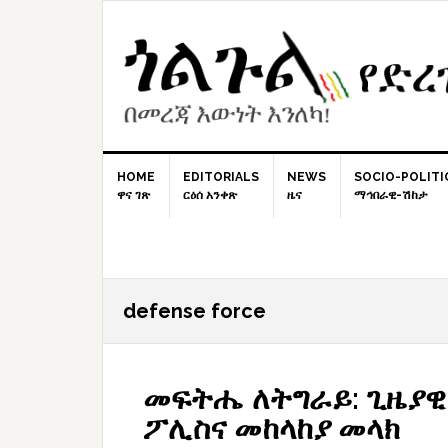
Skip
Skip
Skip
to
to
to
primary
content
primary
navigation
sidebar
HOME
EDITORIALS
NEWS
SOCIO-POLITI
ዋና ገጽ
ርዕሰ አንቀጽ
ዜና
ማኅበራዊ-ሽከታ
defense force
መፍትሔ ለትግራይ: ጊዜያዊ
ፖሊስና መከላከያ መላክ