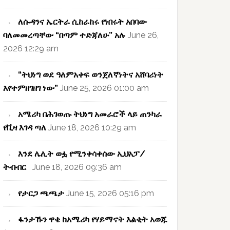
ለሱዳንና ኤርትራ ሲከራከሩ የነበሩት አበባው
ባለመመረጣቸው “በጣም ተድጃለሁ” አሉ
June 26,
2026 12:29 am
“ትህነግ ወደ ዓለምአቀፍ ወንጀለኛነትና አሸባሪነት
እየተምዘገዘገ ነው”
June 25, 2026 01:00 am
አሜሪካ በሕገወጡ ትህነግ አመራሮች ላይ ጠንካራ
የቪዛ እገዳ ጣለ
June 18, 2026 10:29 am
እንደ ሌሊት ወፏ የሚንቀሳቀሰው ኢህአፓ/
ትብብር
June 18, 2026 09:36 am
የታርጋ ጫጫታ
June 15, 2026 05:16 pm
ፋንታኹን ዋቄ ከአሜሪካ የሃይማኖት እልቂት አወጁ