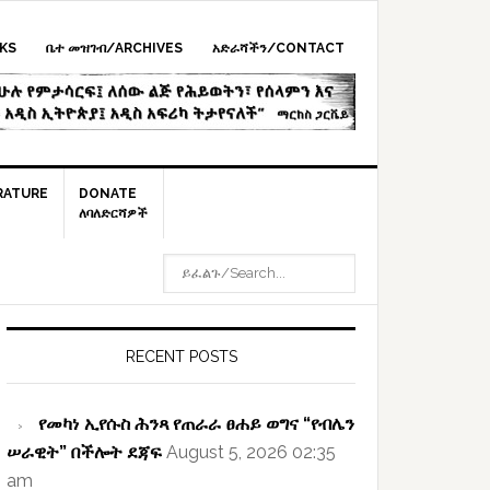
KS
ቤተ መዝገብ/ARCHIVES
አድራሻችን/CONTACT
RATURE
DONATE
ለባለድርሻዎች
ይፈልጉ/SEARCH...
rimary
idebar
RECENT POSTS
የመካነ ኢየሱስ ሕንጻ የጠራራ ፀሐይ ወግና “የብሌን
ሠራዊት” በችሎት ደጃፍ
August 5, 2026 02:35
am