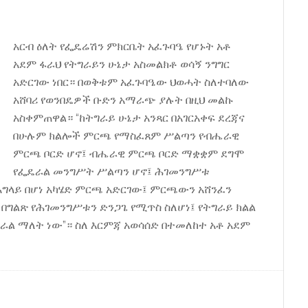
አርብ ዕለት የፌዴሬሽን ምክርቤት አፈጉባዔ የሆኑት አቶ
አደም ፋራህ የትግራይን ሁኔታ አስመልክቶ ወሳኝ ንግግር
አድርገው ነበር። በወቅቱም አፈጉባዔው ህወሓት ስለተባለው
አሸባሪ የወንበዴዎች ቡድን አማራጭ ያሉት በዚህ መልኩ
አስቀምጠዋል። “ከትግራይ ሁኔታ አንጻር በአገርአቀፍ ደረጃና
በሁሉም ክልሎች ምርጫ የማስፈጸም ሥልጣን የብሔራዊ
ምርጫ ቦርድ ሆኖ፤ ብሔራዊ ምርጫ ቦርድ ማቋቋም ደግሞ
የፌዴራል መንግሥት ሥልጣን ሆኖ፤ ሕገመንግሥቱ
ግላይ በሆነ አካሄድ ምርጫ አድርገው፤ ምርጫውን አሸንፈን
በግልጽ የሕገመንግሥቱን ድንጋጌ የሚጥስ ስለሆነ፤ የትግራይ ክልል
ራል ማለት ነው”። ስለ እርምጃ አወሳሰድ በተመለከተ አቶ አደም