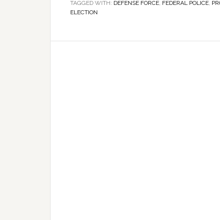
TAGGED WITH:
DEFENSE FORCE
,
FEDERAL POLICE
አስተዳደር
,
PR
ELECTION
ማቋቋም፣
ፌዴራል
ፖሊስና
መከላከያ
መላክ