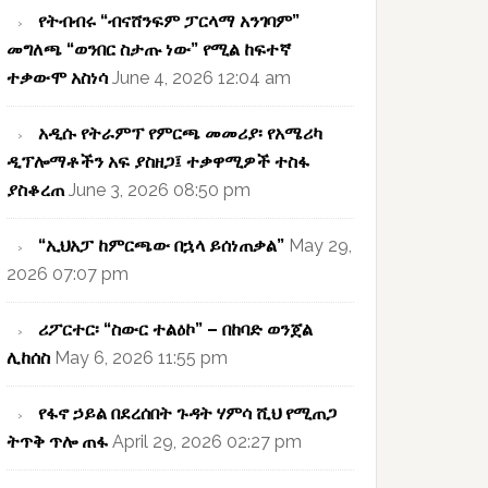
የትብብሩ “ብናሸንፍም ፓርላማ አንገባም”
መግለጫ “ወንበር ስታጡ ነው” የሚል ከፍተኛ
ተቃውሞ አስነሳ
June 4, 2026 12:04 am
አዲሱ የትራምፕ የምርጫ መመሪያ፡ የአሜሪካ
ዲፕሎማቶችን አፍ ያስዘጋ፤ ተቃዋሚዎች ተስፋ
ያስቆረጠ
June 3, 2026 08:50 pm
“ኢህአፓ ከምርጫው በኋላ ይሰነጠቃል”
May 29,
2026 07:07 pm
ሪፖርተር፡ “ስውር ተልዕኮ” – በከባድ ወንጀል
ሊከሰስ
May 6, 2026 11:55 pm
የፋኖ ኃይል በደረሰበት ጉዳት ሃምሳ ሺህ የሚጠጋ
ትጥቅ ጥሎ ጠፋ
April 29, 2026 02:27 pm