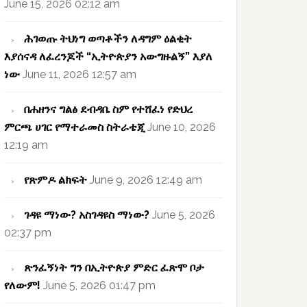
June 15, 2026 02:12 am
ሕገወጡ ትህነግ ወጣቶችን ለዳግም ዕልቂት
እያሰናዳ ለፈረንጆች “ኢትዮጵያን አውግዙልኝ” እያለ
ነው
June 11, 2026 12:57 am
በሐዘንና ግልፅ ደብዳቤ ስም የተሸፈነ የድህረ
ምርጫ ሀገር የማተራመስ ስትራቴጂ
June 10, 2026
12:19 am
የጽምዶ ልክፍት
June 9, 2026 12:49 am
ገዳዩ ማነው? አስገዳዩስ ማነው?
June 5, 2026
02:37 pm
ጽንፈኝነት ግን በኢትዮጵያ ምድር ፈጽሞ ቦታ
የለውም!
June 5, 2026 01:47 pm