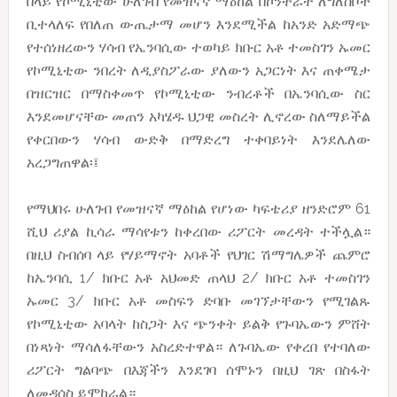
በላይ የኮሚኒቲው ሁለገብ የመዝናኛ ማዕከል በኮንተራት ለግለስቦች
ቢተላለፍ የበለጠ ውጤታማ መሆን እንደሚችል ከአንድ አድማጭ
የተሰነዘረውን ሃሳብ የኤንባሲው ተወካይ ክቡር አቶ ተመስገን ኡመር
የኮሚኒቲው ንበረት ለዲያስፖራው ያለውን አጋርነት እና ጠቀሜታ
በዝርዝር በማስቀመጥ የኮሚኒቲው ንብረቶች በኤንባሲው ስር
እንደመሆናቸው መጠን አካሄዱ ህጋዊ መስረት ሊኖረው ስለማይችል
የቀርበውን ሃሳብ ውድቅ በማድረግ ተቀባይነት እንደሌለው
አረጋግጠዋል፡፤
የማህበሩ ሁለገብ የመዝናኛ ማዕከል የሆነው ካፍቴሪያ ዘንድሮም 61
ሺህ ሪያል ኪሳራ ማሳየቱን ከቀረበው ሪፖርት መረዳት ተችሏል።
በዚህ ስብሰባ ላይ የሃይማኖት አባቶች የህገር ሽማግሌዎች ጨምሮ
ከኤንባሲ 1/ ክቡር አቶ አህመድ ጠላህ 2/ ክቡር አቶ ተመስገን
ኡመር 3/ ክቡር አቶ መስፍን ድባቡ መገኘታቸውን የሚገልጹ
የኮሚኒቲው አባላት ከስጋት እና ጭንቀት ይልቅ የጉባኤውን ምሸት
በነጻነት ማሳለፋቸውን አስረድተዋል። ለጉባኤው የቀረበ የተባለው
ሪፖርት ግልባጭ በእጃችን እንደገባ ሰሞኑን በዚህ ገጽ በስፋት
ለመዳሰስ ይሞከራል።