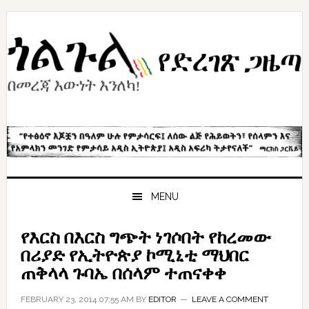
Skip
Skip
Skip
to
to
to
primary
content
primary
navigation
sidebar
MENU
የእርስ በእርስ ግጭት ነገሶበት የከረመው
በሪያድ የኢትዮጵያ ኮሚኒቲ ማህበር
ጠቅላላ ጉባኤ በሰላም ተጠናቀቀ
FEBRUARY 23, 2014 07:55 AM
BY
EDITOR
LEAVE A COMMENT