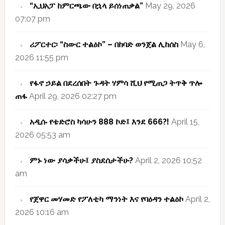
“ኢህአፓ ከምርጫው በኋላ ይሰነጠቃል”
May 29, 2026
07:07 pm
ሪፖርተር፡ “ስውር ተልዕኮ” – በከባድ ወንጀል ሊከሰስ
May 6,
2026 11:55 pm
የፋኖ ኃይል በደረሰበት ጉዳት ሃምሳ ሺህ የሚጠጋ ትጥቅ ጥሎ
ጠፋ
April 29, 2026 02:27 pm
አዲሱ የቴድሮስ ካሳሁን 888 ኮድ፤ እንደ 666?!
April 15,
2026 05:53 am
ምኑ ነው ያሳቃችሁ፤ ያስደሰታችሁ?
April 2, 2026 10:52
am
የጀዋር መሃመድ የፖለቲካ ማንነት እና የባዕዳን ተልዕኮ
April 2,
2026 10:16 am