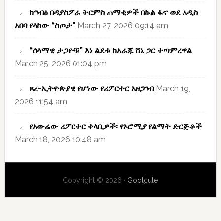
ከግብፅ በዳያስፖራ ትርምስ ጠማቂዎች በኩል ፋኖ ወደ አዲስ
አበባ የላከው “ስጦታ”
March 27, 2026 09:14 am
“ሰላማዊ ታጋዮቹ” እነ ልደቱ ከአራጁ ሸኔ ጋር ተጣምረዋል
March 25, 2026 01:04 pm
ጸረ-ኢትዮጵያዊ የሆነው የሪፖርተር አዘጋገብ
March 19,
2026 11:54 am
የአውሬው ሪፖርተር ቀላቢዎች፡ የኦሮሚያ የልማት ድርጅቶች
March 18, 2026 10:48 am
Copyright © 2026 ·
Goolgule