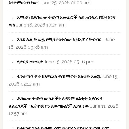
እየተምዘገዘገ ነው”
June 25, 2026 01:00 am
አሜሪካ በሕገወጡ ትህነግ አመራሮች ላይ ጠንካራ የቪዛ እገዳ
ጣለ
June 18, 2026 10:29 am
እንደ ሌሊት ወፏ የሚንቀሳቀሰው ኢህአፓ/ትብብር
June
18, 2026 09:36 am
የታርጋ ጫጫታ
June 15, 2026 05:16 pm
ፋንታኹን ዋቄ ከአሜሪካ የሃይማኖት እልቂት አወጁ
June 15,
2026 02:12 am
ሕገወጡ ትህነግ ወጣቶችን ለዳግም ዕልቂት እያሰናዳ
ለፈረንጆች “ኢትዮጵያን አውግዙልኝ” እያለ ነው
June 11, 2026
12:57 am
በሐዘንና ግልፅ ደብዳቤ ስም የተሸፈነ የድህረ ምርጫ ሀገር