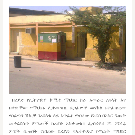
በሪያድ የኢትዮጵያ ኮሚቴ ማህበር ስራ አመራር አባላት እና
በቀድሞው የማህበሩ ሊቀመንበር ደጋፊዎች መሃከል በተፈጠረው
የስልጣን ሽኩቻ በአባላቱ ላይ አጥልቶ የነበረው የእርስ በእስር ግጨት
መቀልበሱን ምንጮች ከሪያድ አስታወቁ። ፌብረዋሪ 21 2014
ምሸት ሲጠበቅ የነበረው በሪያድ የኢትዮጵያ ኮሚኒት ማህበር