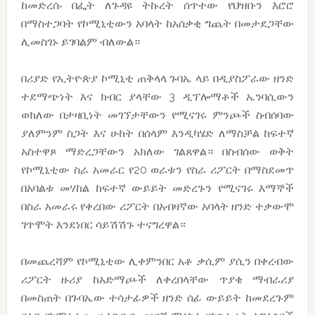
ከመድረሱ በፌት ለጉዳዩ ትኩረት ሰጥተው የህዝቡን እሮሮ
በማስተጋባት የኮሚኒቲውን አባላት ከአሰቃቂ ግጨት በመታደጋቸው
ሊመስገኑ ይገባልም ብለውል።
በሪያድ የኢትዮጵያ ኮሚኒቲ ጠቅላላ ጉባኤ ላይ በዲያስፖራው ዘንድ
ተደማጭነት እና ክብር ያላቸው 3 ዲፕሎማቶች ኤንባሲውን
ወክለው በታዛቢነት መገኘታቸውን የሚናገሩ ምንጮች ስብሰባው
ያለምንም ስጋት እና ሁከት በሰላም እንዲካሄድ ለማስቻል ከፍተኛ
አስተዋጾ ማድረጋቸውን አክለው ገልጸዋል። በስብሰው ወቅት
የኮሚኒቲው ስራ አመራር የ20 ወራቱን የስራ ሪፖርት በማስደመጥ
በአባልቱ መሃከል ከፍተኛ ውይይት መድረጉን የሚናገሩ እማኞች
በስራ አመራሩ የቀረበው ሪፖርት በአብዛኛው አባላት ዘንድ ተቃውሞ
ገጥሞት እንደነበር ሳይሽሽጉ ተናግረዋል።
በመጨረሻም የኮሚኒቲው ሊቀምንበር አቶ ቃሲም ያሲን በቀረብው
ሪፖርት ዙሪያ ከአድማጮች ለቀረበላቸው ጥያቄ ማብራሪያ
በመስጠት በጉባኤው ተሳታፊዎች ዘንድ ሰፊ ውይይት ከመደረጉም