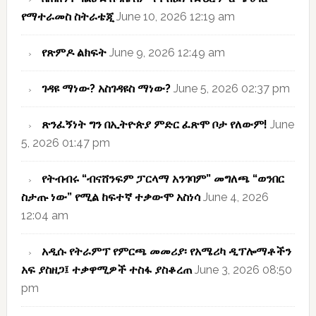
የማተራመስ ስትራቴጂ
June 10, 2026 12:19 am
የጽምዶ ልክፍት
June 9, 2026 12:49 am
ገዳዩ ማነው? አስገዳዩስ ማነው?
June 5, 2026 02:37 pm
ጽንፈኝነት ግን በኢትዮጵያ ምድር ፈጽሞ ቦታ የለውም!
June
5, 2026 01:47 pm
የትብብሩ “ብናሸንፍም ፓርላማ አንገባም” መግለጫ “ወንበር
ስታጡ ነው” የሚል ከፍተኛ ተቃውሞ አስነሳ
June 4, 2026
12:04 am
አዲሱ የትራምፕ የምርጫ መመሪያ፡ የአሜሪካ ዲፕሎማቶችን
አፍ ያስዘጋ፤ ተቃዋሚዎች ተስፋ ያስቆረጠ
June 3, 2026 08:50
pm