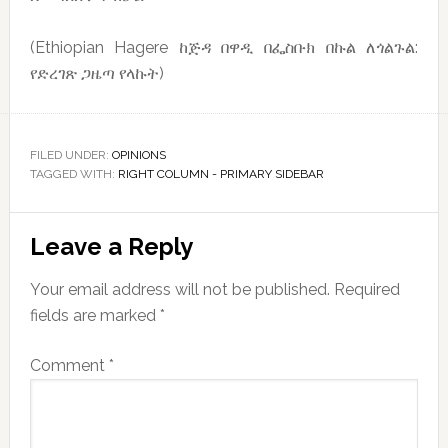
(Ethiopian Hagere ከጅዳ በዋዲ በፌስቡክ በኩል ለጎልጉል:
የድረገጽ ጋዜጣ የላኩት)
FILED UNDER:
OPINIONS
TAGGED WITH:
RIGHT COLUMN - PRIMARY SIDEBAR
Reader
Leave a Reply
Interactions
Your email address will not be published.
Required
fields are marked
*
Comment
*