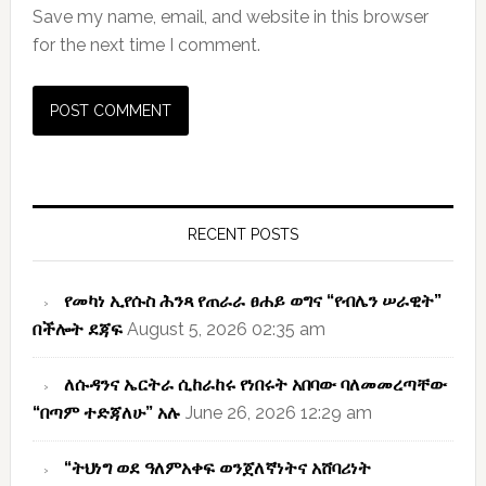
Save my name, email, and website in this browser
for the next time I comment.
Primary
Sidebar
RECENT POSTS
የመካነ ኢየሱስ ሕንጻ የጠራራ ፀሐይ ወግና “የብሌን ሠራዊት”
በችሎት ደጃፍ
August 5, 2026 02:35 am
ለሱዳንና ኤርትራ ሲከራከሩ የነበሩት አበባው ባለመመረጣቸው
“በጣም ተድጃለሁ” አሉ
June 26, 2026 12:29 am
“ትህነግ ወደ ዓለምአቀፍ ወንጀለኛነትና አሸባሪነት