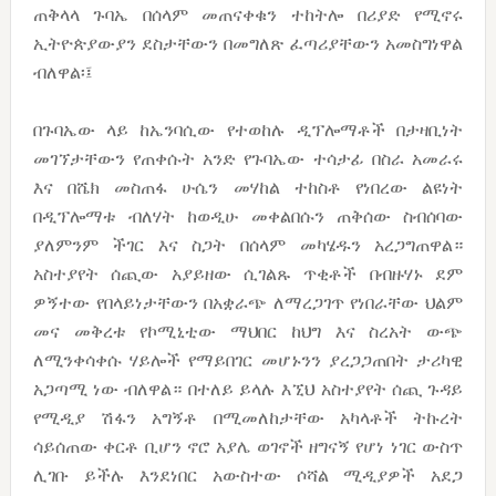
ጠቅላላ ጉባኤ በሰላም መጠናቀቁን ተከትሎ በሪያድ የሚኖሩ
ኢትዮጵያውያን ደስታቸውን በመግለጽ ፈጣሪያቸውን አመስግነዋል
ብለዋል፡፤
በጉባኤው ላይ ከኤንባሲው የተወከሉ ዲፕሎማቶች በታዛቢነት
መገኘታቸውን የጠቀሱት አንድ የጉባኤው ተሳታፊ በስራ አመራሩ
እና በሼክ መስጠፋ ሁሴን መሃከል ተከስቶ የነበረው ልዩነት
በዲፕሎማቱ ብለሃት ከወዲሁ መቀልበሱን ጠቅሰው ስብሰባው
ያለምንም ችገር እና ስጋት በሰላም መካሄዱን አረጋግጠዋል።
አስተያየት ሰጪው አያይዘው ሲገልጹ ጥቂቶች በብዙሃኑ ደም
ዎኝተው የበላይነታቸውን በአቋራጭ ለማረጋገጥ የነበራቸው ህልም
መና መቅረቱ የኮሚኒቲው ማህበር ከህግ እና ስረአት ውጭ
ለሚንቀሳቀሱ ሃይሎች የማይበገር መሆኑንን ያረጋጋጠበት ታሪካዊ
አጋጣሚ ነው ብለዋል። በተለይ ይላሉ እኚህ አስተያየት ሰጪ ጉዳይ
የሚዲያ ሽፋን አግኝቶ በሚመለከታቸው አካላቶች ትኩረት
ሳይሰጠው ቀርቶ ቢሆን ኖሮ አያሌ ወገኖች ዘግናኝ የሆነ ነገር ውስጥ
ሊገቡ ይችሉ እንደነበር አውስተው ሶሻል ሚዲያዎች አደጋ