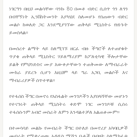
ነገርግን በዚህ መልሳቸው ባንኩ 80 በመቶ ብድር ሲሰጥ ጎን ለጎን
በብቸኝነት ኢንቨስትመንት እያካሄደ ስለመሆኑ የሰጠውን ብድር
መልሶ ከወለድ ጋር እንደሚያገኘው ጠቅላይ ሚኒስትሩ የዘነጉት
ይመስላል፡፡
በመሰረተ ልማት ላይ ስለሚገኙ ዘርፈ ብዙ ችግሮች ለተጠየቁት
ጥያቄ ጠቅላይ ሚኒስትር ሃይለማሪያም ከፖለቲካዊ ችሎታቸው
ይልቅ የምህንድስና ሙያ እውቀታቸውን ተጠቅመው ለማብራራት
ሙከራ ያደረጉ ሲሆን እዚህም ላይ ግራ አጋቢ መልሶች እና
ማብራሪያዎች ሰጥተዋል፡፡
የተፋሰስ ችግር በመኖሩ የአስፋልት መንገዶችን እያበላሻቸው መሆኑን
የተናገሩት ጠቅላይ ሚኒስትሩ ቀድሞ ነገር መንገዶቹ ሲሰሩ
ተፋሰሱንም አብሮ መስራት ለምን እንዳልተቻለ አልጠቆሙም፡፡
በተመሳሳይ መልኩ የመብራት ችግር በተለይ በመኖሪያ አካባቢዎች
መብራት የሚቋረጠው አዳዲስ ማሽን ቤቶች በብዛት ስለሚከፈቱ