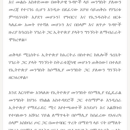
እና መልሱ አስቀድመው በወቅታዊ ጉዳዮች ላይ መንግስት ያለውን
መረጃ የተናገሩ ሲሆን እንዲሁ በደፈናው አሃዝ ሳይጠቅሱ የሃገሪቱ
ምጣኔሃብት እያደገ መሆኑን፤ የግብርና እና የኢንዱስትሪ ዘርፉ
ካለፈው አመት የተሻለ መሆኑን እና በሰላም እና ጸጥታ ጉዳዮች
ዙሪያ ከጎረቤት ሃገራት ጋር ኢትዮጵያ ያላትን ግንኙነት ለማብራራት
ሞክረዋል፡፡
ጠቅላይ ሚኒስትሩ ኢትዮጵያ ከኤርትራ በስተቀር ከሌሎች ጎረቤት
ሃገራት ጋር ያላት ግንኙነት ስትራቴጂካዊ መሆኑን ጠቅሰው፤ በተለይ
የኢትዮጵያ መንግስት ከሶማሊያ መንግስት ጋር ያለውን ግንኙነት
ዘርዝረዋል፡፡
እንደ እርሳቸው አገላለጽ የኢትዮጵያ መንግስት የሶማሊያ የፌዴራል
መንግስት ከሃገሩ የክልል አስተዳደሮች ጋር ተስማምቶ እንዲሰራ
ኢትዮጵያ የማደራደር ሚና እየተጫወተች እንደሆነ እና አልሸባብ
የተባለውን አሸባሪ ሃይል ለማጥፋት በሶማሊያ ከሰፈረው የአፍሪካ
ሰላም አስከባሪ ጦር ጋር በመተባበር ጥረት በማድግ ላይ ናት በማለት