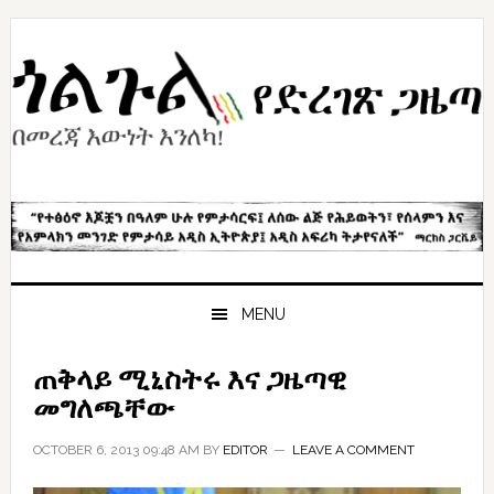
Skip
Skip
Skip
to
to
to
primary
content
primary
navigation
sidebar
MENU
ጠቅላይ ሚኒስትሩ እና ጋዜጣዊ
መግለጫቸው
OCTOBER 6, 2013 09:48 AM
BY
EDITOR
LEAVE A COMMENT