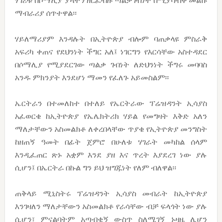
ሃገሪቱ በሶማሊያ ያላትን ዘርፈብዙ ጣልቃገብነት በሚያሳብቅ መልኩ
ማብራሪያ ሰጥተዋል፡፡
ሃይለማሪያም እንዳሉት በኢትዮጵያ ብሎም ባጠቃላዩ ምስራቅ
አፍሪካ ቀጠና የደህንነት ችግር አለ፤ ነገርግን የእርሳቸው አስተዳደር
በሶማሊያ የሚያደርገው ጣልቃ ገብነት ለድህንነት ችግሩ መባባስ
አንዱ ምክንያት እንደሆነ ማመን የፈለጉ አይመስልም፡፡
ኤርትራን በተመለከተ በተለይ የኤርትራው ፕሬዝዳንት ኢሳያስ
አፈወርቄ ከኢትዮጵያ የኤሌክትሪክ ሃይል የመግዛት እቅድ አለን
ማለታቸውን አስመልክቶ ለቀረበላቸው ጥያቄ የኢትዮጵያ መንግስት
ከዘጠኝ ዓመት በፊት ጀምሮ በሁለቱ ሃገራት መካከል ሰላም
እንዲፈጠር ጽኑ አቋም እንደ ያዘ እና ጥረት እያደረገ ነው ያሉ
ሲሆን፤ በኤርትራ በኩል ግን ይህ ዝግጁነት የለም ብለዋል፡፡
ጠቅላይ ሚኒስትሩ ፕሬዝዳንት ኢሳያስ መብራት ከኢትዮጵያ
እንገዛለን ማለታቸውን አስመልክቶ የራሳቸው ብቻ ፍላጎት ነው ያሉ
ሲሆን፣ ምናልባትም አጣብቂኝ ውስጥ ስለሚገኝ ኑዛዜ ሊሆን