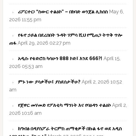
ሪፖርተር፡ “ስውር ተልዕኮ” – በከባድ ወንጀል ሊከሰስ
May 6,
2026 11:55 pm
የፋኖ ኃይል በደረሰበት ጉዳት ሃምሳ ሺህ የሚጠጋ ትጥቅ ጥሎ
ጠፋ
April 29, 2026 02:27 pm
አዲሱ የቴድሮስ ካሳሁን 888 ኮድ፤ እንደ 666?!
April 15,
2026 05:53 am
ምኑ ነው ያሳቃችሁ፤ ያስደሰታችሁ?
April 2, 2026 10:52
am
የጀዋር መሃመድ የፖለቲካ ማንነት እና የባዕዳን ተልዕኮ
April 2,
2026 10:16 am
ከግብፅ በዳያስፖራ ትርምስ ጠማቂዎች በኩል ፋኖ ወደ አዲስ