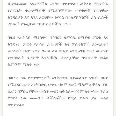
ሊያስቆመው እንደሚችል ፍንጭ ሰጥተዋል፡፡ ጠቅላይ ሚኒስትሩ
የሃገርቤት ተቃዋሚዎች የሚያሰሟቸው ጥያቄዎች የራሳቸው
እንዳልሆኑ እና እንደ እርሳቸው አባባል በተለያዩ ሃገሮች ያሉ ሌሎች
ሃይሎች የሰጧቸው የቤት ስራዎች ናቸው፡፡
በዚህ የጠቅላይ ሚኒስትሩ ንግግር፤ ለምሳሌ ሰማያዊ ፓርቲ እና
አንድነት ፓርቲ የታሰሩ ጋዜጠኞች እና ፖለቲከኞች እንዲፈቱ፣
መንግስት በሃይማኖት ጉዳይ ላይ ጣልቃ እንዳይገባ፣ የኑሮ ውድነት
የመሳሰሉት ጉዳዮች እንዲሻሻሉ ያቀረቧቸው ጥያቄዎች መልስ
አያገኙም ማለት ነው፡፡
በውጭ ካሉ የተቃዋሚዎች እንቅስቃሴ በተመለከተ ግንቦት ሰባት
የሚያደርገውን እንቅስቃሴ ባጭሩ ህልም ነው፤ ማለም ይችላሉ ያሉ
ሲሆን በፓርቲያቸው ውስጥ መሰንጠቅ ስለመኖሩም ለተነሳው ጥያቄ
ምኞት ነው መመኘት ትችላላችሁ የሚል ድፍን ያለ መልስ
ሰጥተዋል፡፡