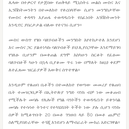
ሌላው በተቃርኖ የታጀበው የጠቅላይ ሚኒስትሩ መልስ ሙስና እና
ኢንቨስትመንትን በተመለከተ የቀረበላቸው ሲሆን መንግስታቸው
የሙስና ቀዳዳን እያጠፋ ተወዳዳሪነት የሰፈነበት አንቨስትመንት
እንዲኖር ያበረታታል ብለው የተናገሩ ሲሆን፡፡
ሙስና ውስጥ የገቡ ባለሃብቶችን መንግስት እየተከታተለ እንደሆነ
እና ሙስና ጋር ያልተነካኩ ባለሃብቶች ይህ ሊያሰጋቸው እንደማይገባ
የገለፁ ቢሆንም በመቀጠል ደግሞ እስካሁን ስርቆት የፈፀሙ
ባለሃብቶች ካሁን በኋላ ቢያቆሙ ጥሩ ነው በማለት ከዚህ ቀደም
ለተፈጸሙ ዝርፊያዎች እውቅና ሰጥተዋል፡፡
እንዲሁም የቁጠባ ቤቶችን በተመለከተ የወጣው መመሪያ የቁጠባ
ቤት ተመዝጋቢዎች በኢትዮጵያ ንግድ ባንክ ብቻ ነው መቆጠብ
የሚችሉት መባሉ የሌሎች የግል ባንኮችን ተወዳዳሪነት ይቀንሳል
መባሉ የተሳሳተ ትንተና የተካሄደበት ትችት ነው ያሉ ሲሆን ባንኩ
ሰዎች ከሚቆጥቡት 20 በመቶ ገንዘብ ላይ 80 በመቶ ጨምሮ
ስለሚያበድራቸው ተጎጂ እንደሆነ ለማብራራት ሙከራ አድርገዋል፡፡