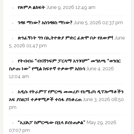
የጽምዶ ልክፍት
June 9, 2026 12:49 am
ገዳዩ ማነው? አስገዳዩስ ማነው?
June 5, 2026 02:37 pm
ጽንፈኝነት ግን በኢትዮጵያ ምድር ፈጽሞ ቦታ የለውም!
June
5, 2026 01:47 pm
የትብብሩ “ብናሸንፍም ፓርላማ አንገባም” መግለጫ “ወንበር
ስታጡ ነው” የሚል ከፍተኛ ተቃውሞ አስነሳ
June 4, 2026
12:04 am
አዲሱ የትራምፕ የምርጫ መመሪያ፡ የአሜሪካ ዲፕሎማቶችን
አፍ ያስዘጋ፤ ተቃዋሚዎች ተስፋ ያስቆረጠ
June 3, 2026 08:50
pm
“ኢህአፓ ከምርጫው በኋላ ይሰነጠቃል”
May 29, 2026
07:07 pm