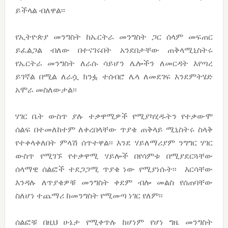
ይችላል ብለዋል፡፡
የኢትዮጵያ መንግስት ከኤርትራ መንግስት ጋር ሰላም መፍጠር
ይፈልጋል ብለው በተናገሩበት አንደበታቸው ጠቅላሚኒስትሩ
የኤርትራ መንግስት ለራሱ ሳይሆን ሌሎችን ለመርዳት እየጣረ
ይገኛል በሚል ለራሷ ክንፏ ተሰብሮ ሌላ ለመደገፍ እንደምትሄድ
አሞራ መስለውታል፡፡
ሃገር ቤት ውስጥ ያሉ ተቃዋሚዎች የሚያካሂዱትን የተቃውሞ
ሰልፍ በተመለከተም ለቀረበላቸው ጥያቄ ጠቅላይ ሚኒስትሩ ስላቅ
የተቀላቀለበት ምላሽ ሰጥተዋል፡፡ እንደ ሃይለማሪያም ንግግር ሃገር
ውስጥ የሚገኙ የተቃዋሚ ሃይሎች በየሳምቱ በሚያደርጓቸው
ሰላማዊ ሰልፎች ተደጋጋሚ ጥያቄ ነው የሚያነሱት፡፡ እርሳቸው
እንዳሉ ለጥያቄዎቹ መንግስት ቀደም ብሎ መልስ የሰጠባቸው
ስለሆነ ተጨማሪ ከመንግስት የሚመጣ ነገር የለም፡፡
ሰልፎቹ በዚህ ሁኔታ የሚቀጥሉ ከሆነም የሆነ ግዜ መንግስት