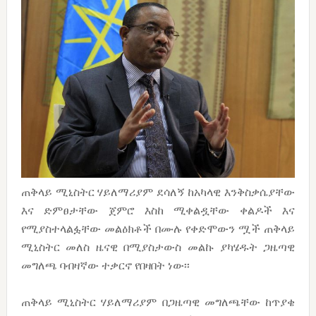
ጠቅላይ ሚኒስትር ሃይለማሪያም ደሳለኝ ከአካላዊ እንቅስቃሴያቸው
እና ድምፀታቸው ጀምሮ እስከ ሚቀልዷቸው ቀልዶች እና
የሚያስተላልፏቸው መልዕክቶች በሙሉ የቀድሞውን ሟች ጠቅላይ
ሚኒስትር መለስ ዜናዊ በሚያስታውስ መልኩ ያካሄዱት ጋዜጣዊ
መግለጫ ባብዛኛው ተቃርኖ የበዛበት ነው፡፡
ጠቅላይ ሚኒስትር ሃይለማሪያም በጋዜጣዊ መግለጫቸው ከጥያቄ