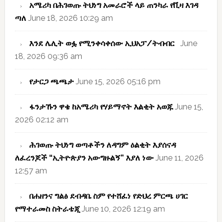
አሜሪካ በሕገወጡ ትህነግ አመራሮች ላይ ጠንካራ የቪዛ እገዳ
ጣለ
June 18, 2026 10:29 am
እንደ ሌሊት ወፏ የሚንቀሳቀሰው ኢህአፓ/ትብብር
June
18, 2026 09:36 am
የታርጋ ጫጫታ
June 15, 2026 05:16 pm
ፋንታኹን ዋቄ ከአሜሪካ የሃይማኖት እልቂት አወጁ
June 15,
2026 02:12 am
ሕገወጡ ትህነግ ወጣቶችን ለዳግም ዕልቂት እያሰናዳ
ለፈረንጆች “ኢትዮጵያን አውግዙልኝ” እያለ ነው
June 11, 2026
12:57 am
በሐዘንና ግልፅ ደብዳቤ ስም የተሸፈነ የድህረ ምርጫ ሀገር
የማተራመስ ስትራቴጂ
June 10, 2026 12:19 am