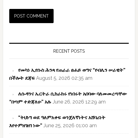
Primary
Sidebar
RECENT POSTS
የመካነ ኢየሱስ ሕንጻ የጠራራ ፀሐይ ወግና “የብሌን ሠራዊት”
በችሎት ደጃፍ
August 5, 2026 02:35 am
ለሱዳንና ኤርትራ ሲከራከሩ የነበሩት አበባው ባለመመረጣቸው
“በጣም ተድጃለሁ” አሉ
June 26, 2026 12:29 am
“ትህነግ ወደ ዓለምአቀፍ ወንጀለኛነትና አሸባሪነት
እየተምዘገዘገ ነው”
June 25, 2026 01:00 am