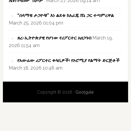
አበባ የላከው “ስጦታ”
March 27, 2026 09:14 am
“ሰላማዊ ታጋዮቹ” እነ ልደቱ ከአራጁ ሸኔ ጋር ተጣምረዋል
March 25, 2026 01:04 pm
ጸረ-ኢትዮጵያዊ የሆነው የሪፖርተር አዘጋገብ
March 19,
2026 11:54 am
የአውሬው ሪፖርተር ቀላቢዎች፡ የኦሮሚያ የልማት ድርጅቶች
March 18, 2026 10:48 am
Copyright © 2026 ·
Goolgule