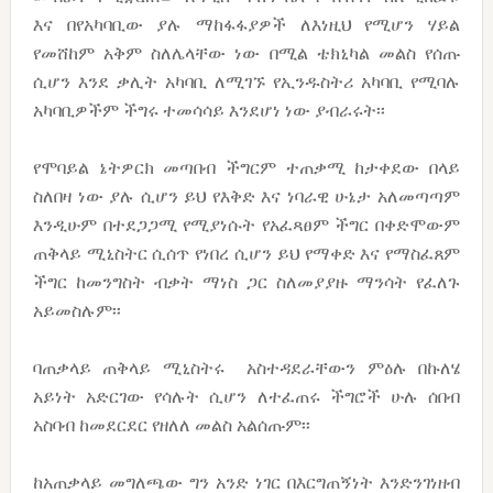
እና በየአካባቢው ያሉ ማከፋፋያዎች ለእነዚህ የሚሆን ሃይል
የመሸከም አቅም ስለሌላቸው ነው በሚል ቴክኒካል መልስ የሰጡ
ሲሆን እንደ ቃሊት አካባቢ ለሚገኙ የኢንዱስትሪ አካባቢ የሚባሉ
አካባቢዎችም ችግሩ ተመሳሳይ እንደሆነ ነው ያብራሩት፡፡
የሞባይል ኔትዎርክ መጣበብ ችግርም ተጠቃሚ ከታቀደው በላይ
ስለበዛ ነው ያሉ ሲሆን ይህ የእቅድ እና ነባራዊ ሁኔታ አለመጣጣም
እንዲሁም በተደጋጋሚ የሚያነሱት የአፈጻፀም ችግር በቀድሞውም
ጠቅላይ ሚኒስትር ሲሰጥ የነበረ ሲሆን ይህ የማቀድ እና የማስፈጸም
ችግር ከመንግስት ብቃት ማነስ ጋር ስለመያያዙ ማንሳት የፈለጉ
አይመስሉም፡፡
ባጠቃላይ ጠቅላይ ሚኒስትሩ አስተዳደራቸውን ምዕሉ በኩለሄ
አይነት አድርገው የሳሉት ሲሆን ለተፈጠሩ ችግሮች ሁሉ ሰበብ
አስባብ ከመደርደር የዘለለ መልስ አልሰጡም፡፡
ከአጠቃላይ መግለጫው ግን አንድ ነገር በእርግጠኝነት እንድንገነዘብ