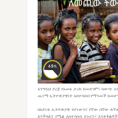
እንግዲህ ያረጀ የአመፅ ታሪክ ከመድገም፤ ከውጭ አ
ጤናማ ኢትዮጵያዊነት አስተሳሰብ የማንመች ከመሆ
በአይነቱ ኢትዮጵያዊ የሆነውንና የኛው በኛው ለኛው
እንችላለን የሚል አስተሳሰብ ይኑረን። እንቆቅልሻች