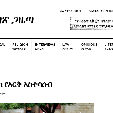
ስለ እኛ/ABOUT
አስፈንጣሪዎች/LIN
CAL
RELIGION
INTERVIEWS
LAW
OPINIONS
LITE
ሃይማኖታዊ
እናውጋ
የሕግ ያለህ
የኔ ሃሳብ
ጽፈኪን
P
S
 የእርቅ አስተሳሰብ
ENT