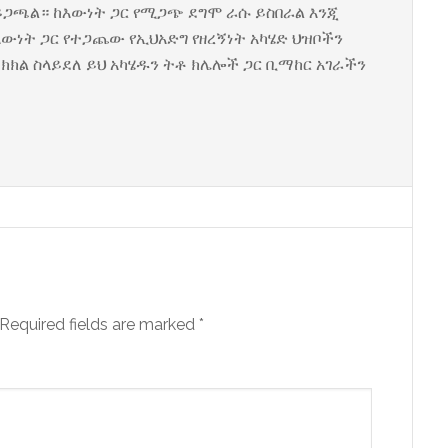
ር ይጋጫል። ከእውነት ጋር የሚጋጭ ደግሞ ራሱ ይስበራል እንጂ
ውነት ጋር የተጋጨው የኢህአድግ የዘረኝነት አካሄድ ህዝቦችን
ክክል ስላይደለ ይህ አካሄዱን ትቶ ክሌሎች ጋር ቢማከር አገራችን
Required fields are marked
*