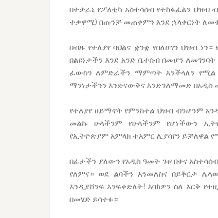
በተቃራኒ የፖለቲካ አስተሳሰብ የተከፋፈልን ህዝብ 
ተቃዋሚ) በጡንቻ መጠቀምን እንደ ኋላቀርነት ለመ
በብዙ የተለያየ ባህልና ቋንቋ የበለፀግን ህዝብ ነን
በልዩነታችን እንደ አንድ ቤተሰብ በመሆን ለመገንባት
ፈውስን ለምድራችን ማምጣት እንችላለን የሚል 
ማንነታችንን እንድናውቅና እንድንለማመድ በአዲስ መ
የተለያየ ሀይማኖት የምንከተል ህዝብ ብንሆንም አን
መልኩ ሁላችንም የሁላችንም የሆነችውን ኢትዮ
የኢትዮጵያም አምላክ ተአምር ሊያሳየን ይቻለዋል የ
በፊታችን ያለውን የአዲስ ዓመት ጉዞ በቀና አስተሳሰብ
የለምና። ወደ ልባችን እንመለስና በይቅርታ ሌላ
እንዲያሸንፍ እንፍቀድለት! እባክዎን ስለ እርቅ የተ
በመሄድ ይሳተፉ።