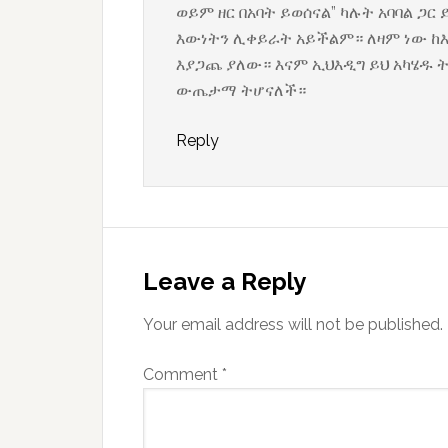
ወይም ዘር በአባት ይወሰናል” ካሉት አባባል ጋ
እውነትን ሊቀይራት አይችልም። ለዛም ነው ከእ
እያጋጨ ያለው። እናም ኢህእዲግ ይህ አካሄዱ ት
ውጤታማ ትሆናለች።
Reply
Leave a Reply
Your email address will not be published.
Comment
*