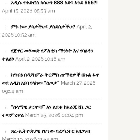
አዲሱ የቴድሮስ ካሳሁን 888 ኮድ፤ እንደ 666?!
April 15, 2026 05:53 am
ምኑ ነው ያሳቃችሁ፤ ያስደሰታችሁ?
April 2,
2026 10:52 am
የጀዋር መሃመድ የፖለቲካ ማንነት እና የባዕዳን
ተልዕኮ
April 2, 2026 10:16 am
ከግብፅ በዳያስፖራ ትርምስ ጠማቂዎች በኩል ፋኖ
ወደ አዲስ አበባ የላከው “ስጦታ”
March 27, 2026
09:14 am
“ሰላማዊ ታጋዮቹ” እነ ልደቱ ከአራጁ ሸኔ ጋር
ተጣምረዋል
March 25, 2026 01:04 pm
ጸረ-ኢትዮጵያዊ የሆነው የሪፖርተር አዘጋገብ
March 19, 2026 11:54 am