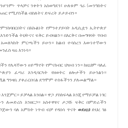
ብንሆንም፦ ጥላቻና ንቀትን አስወግደን፤ ሁለቱም ጎራ (መንግስትና
ቁጠር የሚያስችል ብስለትና ድፍረት ይታይብን።
። የምንከባበርበትና በእኩልነት የምንተያይባት አዲሲቷን ኢትዮጵያ
 እንድንችል ትህትናና ፍቅር ይብዛልን። በእርቅና በመግባባት ጥበብ
አመለካከት ምርጫችን ይሁን። ከልብ ተሳስረን እውነተኛውን
ንፈስ ዛሬ እንነሳ።
ዳችን የሌላኛውን ሀይማኖት የምናከብር ህዝብ ነን። ከዚህም ባለፈ
ጵያን ፈጣሪ እንዲባርካት የዘወትር ፀሎታችን ይሁንልን።
ሚል ግንዛቤ ያቀራርበናል ደግሞም ተስፋችንን ያለመልማል።
 እንጀምር። ይቻላል እንበል። ዋጋ ያስከፍላል እንጂ የማይቻል ነገር
ውን ለመድረስ እንዘርጋ። አስተዋዩና ታጋሹ ፍቅር በምድራችን
ዘጋጀውን ባለ አምስት ነጥብ ብቻ የዳሰሳ ጥናት
ወደዚህ
ድህረ ገፅ