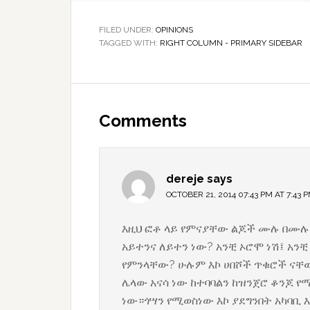
FILED UNDER:
OPINIONS
TAGGED WITH:
RIGHT COLUMN - PRIMARY SIDEBAR
Reader
Interactions
Comments
dereje
says
OCTOBER 21, 2014 07:43 PM AT 7:43 
እዚህ ፎቶ ላይ የምናያቸው ልጆች ሙሉ በሙሉ 
አይተንና ለይተን ነው? አንቺ ኦሮሞ ነሽ፤ አንቺ 
የምንላቸው? ሁሉም እኮ ሀበሾች ጥቁሮች ናቸው
ሌላው አናሳ ነው ከተባባልን ከዝንጀሮ ቆንጆ 
ነው።ጎሣን የሚወስነው እኮ ያደግንበት አካባቢ እ