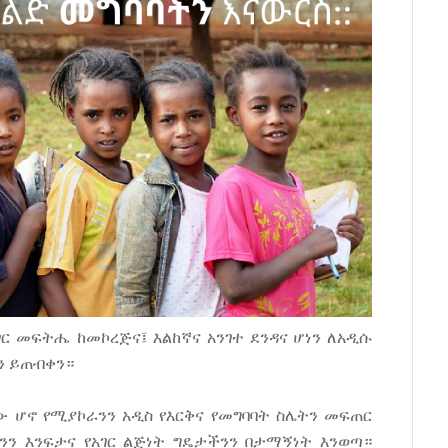
ገር መፍትሔ ከመኮረጅና፤ እልከኛና አንገተ ደንዳና ሆነን ለአዲሱ
ን ይጠብቀን።
 ሆኖ የሚያኮራንን አዲስ የእርቅና የመግባባት ስሌትን መፍጠር
ንን እንፍታና የአገር ልጅነት ግዴታችንን በታማኝነት እንወጣ።