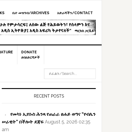
KS
ቤተ መዝገብ/ARCHIVES
አድራሻችን/CONTACT
RATURE
DONATE
ለባለድርሻዎች
ይፈልጉ/SEARCH...
rimary
idebar
RECENT POSTS
የመካነ ኢየሱስ ሕንጻ የጠራራ ፀሐይ ወግና “የብሌን
ሠራዊት” በችሎት ደጃፍ
August 5, 2026 02:35
am