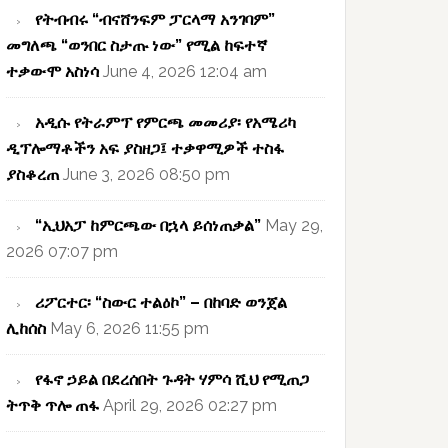
የትብብሩ “ብናሸንፍም ፓርላማ አንገባም”
መግለጫ “ወንበር ስታጡ ነው” የሚል ከፍተኛ
ተቃውሞ አስነሳ
June 4, 2026 12:04 am
አዲሱ የትራምፕ የምርጫ መመሪያ፡ የአሜሪካ
ዲፕሎማቶችን አፍ ያስዘጋ፤ ተቃዋሚዎች ተስፋ
ያስቆረጠ
June 3, 2026 08:50 pm
“ኢህአፓ ከምርጫው በኋላ ይሰነጠቃል”
May 29,
2026 07:07 pm
ሪፖርተር፡ “ስውር ተልዕኮ” – በከባድ ወንጀል
ሊከሰስ
May 6, 2026 11:55 pm
የፋኖ ኃይል በደረሰበት ጉዳት ሃምሳ ሺህ የሚጠጋ
ትጥቅ ጥሎ ጠፋ
April 29, 2026 02:27 pm