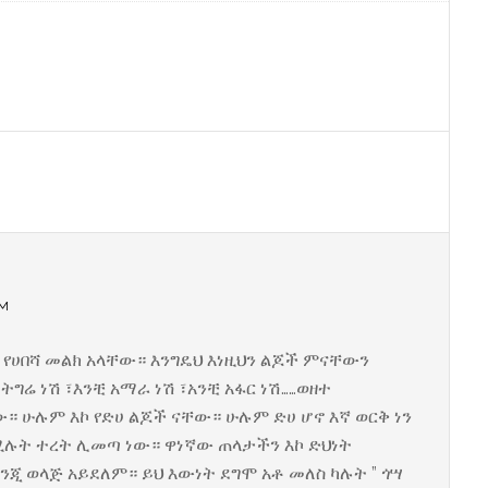
PM
የሀበሻ መልክ አላቸው። እንግዴህ እነዚህን ልጆች ምናቸውን
ትግሬ ነሽ ፣እንቺ አማራ ነሽ ፣አንቺ አፋር ነሽ……ወዘተ
። ሁሉም እኮ የድሀ ልጆች ናቸው። ሁሉም ድሀ ሆኖ እኛ ወርቅ ነን
የሚሉት ተረት ሊመጣ ነው። ዋነኛው ጠላታችን እኮ ድህነት
ንጂ ወላጅ አይደለም። ይህ እውነት ደግሞ አቶ መለስ ካሉት ” ጎሣ