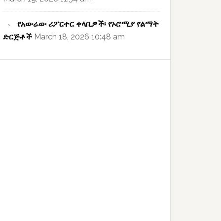
የአውሬው ሪፖርተር ቀላቢዎች፡ የኦሮሚያ የልማት
ድርጅቶች
March 18, 2026 10:48 am