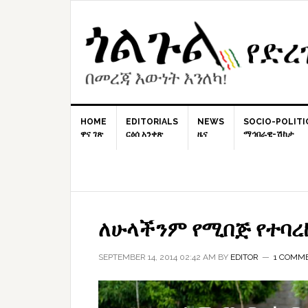
Skip
Skip
Skip
to
to
to
primary
content
primary
navigation
sidebar
HOME
EDITORIALS
NEWS
SOCIO-POLITI
ዋና ገጽ
ርዕሰ አንቀጽ
ዜና
ማኅበራዊ-ሽከታ
ለሁላችንም የሚበጅ የተባረከ
SEPTEMBER 14, 2014 02:42 AM
BY
EDITOR
1 COMM