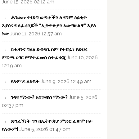
June 15, 2026 02:12 am
ሕገወጡ ትህነግ ወጣቶችን ለዳግም ዕልቂት
እያሰናዳ ለፈረንጆች “ኢትዮጵያን አውግዙልኝ” እያለ
ነው
June 11, 2026 12:57 am
በሐዘንና ግልፅ ደብዳቤ ስም የተሸፈነ የድህረ
ምርጫ ሀገር የማተራመስ ስትራቴጂ
June 10, 2026
12:19 am
የጽምዶ ልክፍት
June 9, 2026 12:49 am
ገዳዩ ማነው? አስገዳዩስ ማነው?
June 5, 2026
02:37 pm
ጽንፈኝነት ግን በኢትዮጵያ ምድር ፈጽሞ ቦታ
የለውም!
June 5, 2026 01:47 pm