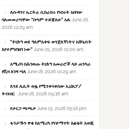
ለሱዳንና ኤርትራ ሲከራከሩ የነበሩት አበባው
ባለመመረጣቸው “በጣም ተድጃለሁ” አሉ
June 26,
2026 12:29 am
“ትህነግ ወደ ዓለምአቀፍ ወንጀለኛነትና አሸባሪነት
እየተምዘገዘገ ነው”
June 25, 2026 01:00 am
አሜሪካ በሕገወጡ ትህነግ አመራሮች ላይ ጠንካራ
የቪዛ እገዳ ጣለ
June 18, 2026 10:29 am
እንደ ሌሊት ወፏ የሚንቀሳቀሰው ኢህአፓ/
ትብብር
June 18, 2026 09:36 am
የታርጋ ጫጫታ
June 15, 2026 05:16 pm
ፋንታኹን ዋቄ ከአሜሪካ የሃይማኖት እልቂት አወጁ