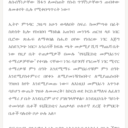
ለሱሰኝነታቸው ሽፋን ለመስጠት የሱስ ጥገኛነታቸውን ጠብቀው
ለመቆየት ሲሉ የሚቀበጣጥሩት ነው፡፡
ኢትዮ ምኅዳር ጋዜጣ አሁን ወዳለበት ስፍራ ከመምጣቱ በፊት
ስድስት ኪሎ የስብሰባ ማዕከል አጠገብ መንገዱ ጠርዝ ላይ ነበር
ቢሮው ጽሑፍ ለማቀበል ስሔድ ዐየው የነበረው ነገር እጅግ
አስደንጋጭ ነበር፡፡ አጎራባች ክፍሉ ጫት መቃሚያ ሺሻ ማጨሻ ቤት
ነው የዚያ ቤት ተጠቃሚዎች በሙሉ “የዩኒቨርስቲ መምህራንና
ተማሪዎቻቸው” የተባሉ ናቸው፡፡ ነገሩ ሳይገባኝ የገረመኝ ነገር ሚኖር
ተማሪዎቹ ምን ሰዓት እንደሚማሩ መምህራኖቹም ምን ሰዓት
እንደሚያስተምሩና በየቀኑ ለሚያመነዥኩበትና ለሚያጨሱበት
ገንዘብ ከየት እንደሚያመጡ ነው፡፡ ለእነዚህ መምህራን አጥንቶ
ሳይሆን ውጤት ገዝቶ ለመመረቅ፣ ከኮርስ ወደ ኮርስ ለማለፍ ለፈለገ
ተማሪ ያ ቤት እንደቢሮም ሆኖ ያገለግላቸዋል፡፡ እንደዚህ ቤት ዓይነት
ተመሳሳይ ቤቶች ዩኒቨርስቲና አጠቃላይ ሁለተኛ ደረጃ ትምህርት
ቤቶች ባሉበት ቦታ ሁሉ አለ፡፡