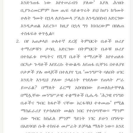
እንድንጠፋ ነው እየተሠራብን ያለው” እያለ ሕዝቡ
ቢያጉረመርምም ከመ ጤፍ ሳይቆጥሩት ይህ ከሆነ ከዓመት
ሁለት ዓመት በኋላ ለይስሙላ ፖሊስ እንዲሰበስብ አድርገው
እንዲቃጠል አደረጉ፡፡ ከዚያ በኋላ ግን ከነበረውም በበለጠ
ተስፋፍቶ ቀጥሏል፡፡
በየ አጠቃላይ ሁለተኛ ደረጃ ትምህርት ቤቶች ዙሪያ
ተማሪዎቹን ታሳቢ አድርገው በትምህርት ቤቶቹ ዙሪያ
በተከፈቱ የጫትና የሺሻ ቤቶች ተማሪዎች እየተጠለፉ
በርካታ ጉዳቶች እየደረሱ ትውልዱ እየጠፋ ቢቸገሩ በተለያዩ
ቦታዎች ያሉ ወላጆች በተለያየ ጊዜ “መንግሥት ባለበት ሀገር
እንዴት እንዲህ ያለው ኃላፊነት የጎደለው የጠላት ሥራ
ይሠራል? በማለት ፊርማ አስባስበው ይመለከታቸዋል
በሚሏቸው መንግሥታዊ ተቋማቶች ቢሔዱ “ሕጋዊ የንግድ
ቤቶችና ግብር ከፋዮች ናቸው አርፋቹህ ተቀመጡ” የሚል
ማስፈራሪያ የታከለበት መልስ ነበር የተሰጣቸው፡፡ ማንም
ሰው ግብር ከከፈለ ምንም ዓይነት ነገር ይሁን በግላጭ
በአደባባይ ሱቅ ተከፍቶ መሥራት ይቻላል ማለት ነው፡፡ እንደ