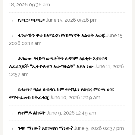
18, 2026 09:36 am
የታርጋ ጫጫታ
June 15, 2026 05:16 pm
ፋንታኹን ዋቄ ከአሜሪካ የሃይማኖት እልቂት አወጁ
June 15,
2026 02:12 am
ሕገወጡ ትህነግ ወጣቶችን ለዳግም ዕልቂት እያሰናዳ
ለፈረንጆች “ኢትዮጵያን አውግዙልኝ” እያለ ነው
June 11, 2026
12:57 am
በሐዘንና ግልፅ ደብዳቤ ስም የተሸፈነ የድህረ ምርጫ ሀገር
የማተራመስ ስትራቴጂ
June 10, 2026 12:19 am
የጽምዶ ልክፍት
June 9, 2026 12:49 am
ገዳዩ ማነው? አስገዳዩስ ማነው?
June 5, 2026 02:37 pm