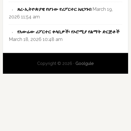
ጸረ-ኢትዮጵያዊ የሆነው የሪፖርተር አዘጋገብ
March 19,
2026 11:54 am
የአውሬው ሪፖርተር ቀላቢዎች፡ የኦሮሚያ የልማት ድርጅቶች
March 18, 2026 10:48 am
Copyright © 2026 ·
Goolgule