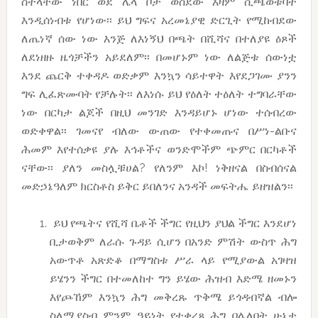
ስትላቸው ነበር ወደ ሌላ ቦታ ወስደው እዛም ሲጫወቱባት
እንዲሰነብቱ የሆነው፡፡ ይህ ግፍና አረመኔያዊ ድርጊት የሚከብደው
ለጤነኛ ሰው ነው እንጅ ለእነኝህ በጫት በሺሻና በተለያዩ ዕጾች
ለደነዘዙ ዜጎቻችን አይደለም፡፡ በመሆኑም ነው ለልጅቱ ሰውነቷ
እንደ ጨርቅ ተቀዳዶ ወድቃም እንኳን ሳይተዋት እየደጋገሙ ያንን
ግፍ ሊፈጽሙባት የቻሉት፡፡ ለእነሱ ይህ የዕለት ተዕለት ተግባራቸው
ነው በርካታ ልጆች በዚህ መንገድ እንዳይሆኑ ሆነው ተሰብረው
ወድቀዋል፡፡ ገመናየ ብለው ውጠው የተቀመጡና በሥነ-ልቡና
ሕመም እየተሰቃዩ ያሉ እኅቶችና ወንድሞችም ጭምር በርካቶች
ናቸው፡፡ ያለን መስሏቹሀል? የለንም እኮ! ነቅዘናል በስብሰናል
መድኃኔዓለም ክርስቶስ ይቅር ይበለንና አንዳች መፍትሔ ይዘዝልን፡፡
ይህ የጫትና የሺሻ ቤቶች ችግር የዚህን ያህል ችግር እንደሆነ
ቢታወቅም ለራሱ ጉዳይ ሲሆን በአንድ ምሽት ውስጥ ሕግ
አውጥቶ አጽድቆ በማግስቱ ሥራ ላይ የሚያውል አገዛዝ
ይሄንን ችግር በተመለከተ ግን ይሄው ሕዝብ እድሜ ዘመኑን
እየጮኸም እንኳን ሕግ መቅረጹ ጥቅሜ ይጎዳብኛል ብሎ
ስለሚያስብ ምንም ዓይነት የተቀረጸ ሕግ በሌለበት ሁኔታ