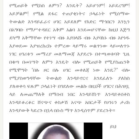
የሚጠይቅ የሚከስ ለምን? እንዴት? አይሆንም! አይደረግም!
አይቻልም! የሚል ደፋር ተጠያቂነትና ኃላፊነት የሚሰማው
ትውልድ እንዳይፈራና ሀገር አይደለም የእድር ማኅበርን እንኳን
በአግባቡ የማሥተዳደር አቅም አልባ እንደመሆናቸው ከዚህ እጅግ
ደካማ አቅማቸው የተነሣ ብዙ እያበላሹ ብዙ እያባከኑ ብዙ እየጎዱ
እያወደሙ እያዝረከረኩ ተምረው ላይማሩ ሠልጥነው ላይሠለጥኑ
ነገር ሀገሪቱን መማሪያ መለማመጃ እያደረጉ በተጫወቱባት ጊዜ
በቁጣ በመነሣት ለምን እንዴት ብሎ የሚጠይቅ የሚያስጨንቅ
የሚሞግት “በሉ ዞር በሉ ሀገር መቀለጃ ነው እንዴ?” ብሎ
የሚያስወግዳቸው ትውልድ እንዳይኖርና እንደፈለጉ ያለክስ
ያለወቀሳ ፍጹም ኃላፊነት በጎደለው መልኩ በዚህች ሀገርና በሕዝቧ
ላይ ለመጨማለቅ በማሰብ ነበር እንዳይሸነጥ እንዳይቀሰቀስ
እንዳይቆረቆር ሸናጭና ቀስቃሽ አናጭ አበርታች የሀገሩን ታሪክ
እንዳያውቅ ካደረጉ በኋላ በሱስ ማጥ እንዲሰጥም ያደረጉት፡፡
ይህ