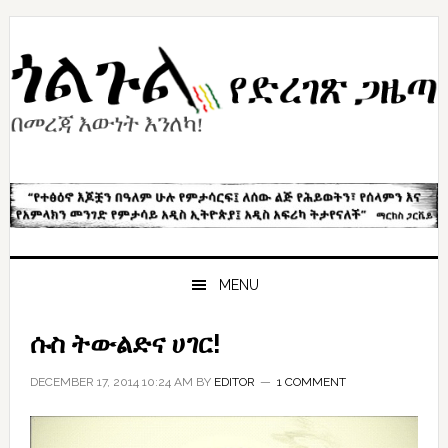
Skip
Skip
Skip
to
to
to
primary
content
primary
navigation
sidebar
MENU
ሱስ ትውልድና ሀገር!
DECEMBER 17, 2014 10:24 AM
BY
EDITOR
1 COMMENT