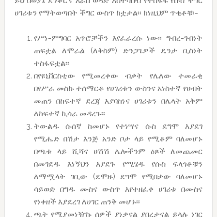
ይህ በወያኔ ደንቆሮና እራስ ወዳድ አስተሳሰብ የተስፋፋ የሱስ ችግር
ሀገሪቱን የማትወጣበት ችግር ውስጥ ከቷታል፡፡ ከነዚህም ጥቂቶቹ፡-
የሥነ-ምግባር አጥሮቻችን እየፈራረሱ ነው፡፡ ግብረ-ገብነት
ጠፍቷል ለሞራል (ለቅስም) ድንጋጌዎች ዴንታ ቢስነት
ተስፋፍቷል፡፡
በየዩኒቨርስቲው የሚመረቀው ብቃት የሌለው ተመራቂ
በየሥራ መስኩ ተሰማርቶ የሀገሪቱን ውስንና አነስተኛ የሀብት
መጠን በከፍተኛ ደረጃ እያባከነና ሀገሪቱን በሌላት አቅም
ለከፍተኛ ኪሳራ መዳረጉ፡፡
ትውልዱ ሱሰኛ ከመሆኑ የተነሣና ሱስ ደግሞ እያደገ
የሚሔድ በሽታ እንጅ አንድ ቦታ ላይ የሚቆም ባለመሆኑ
በጫቱ ላይ ሺሻና ሀሽሽ ሌሎችንም ዕጾች ለመጨመር
በመገደዱ እነኝህን እያደጉ የሚሄዱ የሱስ ፍላጎቶቹን
ለማሟላት ገቢው (ደሞዙ) ደግሞ የሚበቃው ባለመሆኑ
ሳይወድ በግዱ ሙስና ውስጥ እየተዘፈቀ ሀገሪቱ በሙስና
የነቀዘች እያደረገ ለሀገር ጠንቅ መሆኑ፡፡
ጫት የሚያመነዥኩ ሰዎች ያነቃናል ያበረታናል ይላሉ ነገር