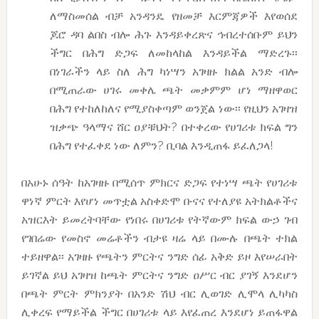
ለማስመሰል ብቻ አንዳንዴ የዘመቻ እርምጃዎች እየወሰደ
ጆሮ ዳባ ልበስ ብሎ ሕጉ እንዳይቀረጽና ኅብረተሰቡም ይህን
ችግር በሕግ ድጋፍ ለመከላከል እንዳይችል ማድረጉ፡፡
በነገራችን ላይ ስለ ሕግ ካነሣን አገዛዙ ክልል አንድ ብሎ
በሚጠራው ሀገሩ መቀሌ ጫት መቃምም ሆነ ማዘዋወር
በሕግ የተከለከለና የሚያስቀጣም ወንጀል ነው፡፡ የዚህን አገዛዝ
ዝቃጭ ዓላማና ሸር ዐያቹህት? በተቀረው የሀገሪቱ ክፍል ግን
በሕግ የተፈቀደ ነው ለምን? ቢባል እንዲጠፋ ይፈለጋላ!
በአሁኑ ሰዓት ከአገዛዙ በሚሰጥ ምክርና ድጋፍ የተነሣ ጫት የሀገሪቱ
ዋነኛ ምርት እየሆነ መጥቷል አስቀድሞ ቡናና የተለያዩ አትክልቶችና
አዝርእት ይመረትባቸው የነበሩ በሀገሪቱ የትኛውም ክፍል ውኃ ገብ
የገበሬው የመስኖ መሬቶችን ብታዩ ዛሬ ላይ በሙሉ በጫት ተክል
ተይዘዋል፡፡ አገዛዙ የጫትን ምርትና ንግድ ሰፊ አቅድ ይዞ እየሠራበት
ይገኛል ይህ አገዛዝ ከጫት ምርትና ንግድ ዐሥር ብር ያገኝ እንደሆን
በጫት ምርት ምክንያት በአንድ ሽህ ብር ሊወገድ ሊሞላ ሊካካስ
ሊቀረፍ የማይችል ችግር በሀገሪቱ ላይ እየፈጠረ እንደሆነ ይጠፋዋል