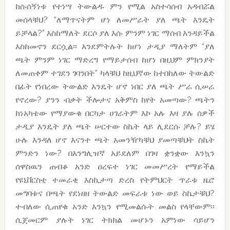
ከሱሰኝነቱ የተነሣ ትውልዱ ምን የሚል አስተሳሰብ አዳብሯል
መሰላቹህ? “ለማጥናትም ሆነ ለመሥራት ያለ ጫት እንዴት
ይቻላል?” እስከማለት ደርሶ ያለ እሱ ምንም ነገር ማሰብ እንዳይችል
እስከመኖን ደርሷል፡፡ እንደምትሉት ከሆነ ታዲያ ማለትም “ያለ
ጫት ምንም ነገር ማድረግ የማይታሰብ ከሆነ በዚህም ምክንያት
ለመጠቀም ተገደን ገባንበት” ካላቹህ ከዚህኛው ከተበከለው ትውልድ
በፊት የነበረው ትውልድ እንዴት ሆኖ ነበር ያለ ጫት ሥራ ሲሠራ
የኖረው? ያንን ብቃት ችሎታና አቅምስ ከየት አመጣው? ጫትን
ከነአካቴው የማያውቁ በርካታ ሀገራትም እኮ አሉ እዛ ያሉ ሰዎች
ታዲያ እንዴት ያለ ጫት ሠርተው ስኬት ላይ ሊደርሱ ቻሉ? ይሄ
ሁሉ እንዳለ ሆኖ እናንተ ጫት አመንዥካቹህ ያመጣቹህት ስኬት
ምንድን ነው? በእንግሊዝኛ አይደለም በገዛ ቋንቋው እንኳን
ሰዋስዉን ጠብቆ አንድ ዐረፍተ ነገር መመሥረት የማይችል
የዩኒቨርስቲ ተመራቂ እስኪታጣ ድረስ የትምህርት ጥራቱ ዜሮ
መግባቱና በጫት የደነዘዘ ትውልድ መፍራቱ ነው ወይ ስኬታቹህ?
ተብለው ሲጠየቁ አንድ እንኳን የሚመልሱት መልስ የላቸውም፡፡
ሲጀመርም ያሉት ነገር ትክክል መሆኑን አምነው ሳይሆን