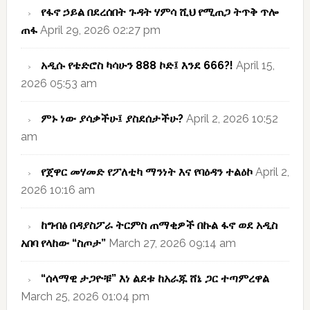
የፋኖ ኃይል በደረሰበት ጉዳት ሃምሳ ሺህ የሚጠጋ ትጥቅ ጥሎ
ጠፋ
April 29, 2026 02:27 pm
አዲሱ የቴድሮስ ካሳሁን 888 ኮድ፤ እንደ 666?!
April 15,
2026 05:53 am
ምኑ ነው ያሳቃችሁ፤ ያስደሰታችሁ?
April 2, 2026 10:52
am
የጀዋር መሃመድ የፖለቲካ ማንነት እና የባዕዳን ተልዕኮ
April 2,
2026 10:16 am
ከግብፅ በዳያስፖራ ትርምስ ጠማቂዎች በኩል ፋኖ ወደ አዲስ
አበባ የላከው “ስጦታ”
March 27, 2026 09:14 am
“ሰላማዊ ታጋዮቹ” እነ ልደቱ ከአራጁ ሸኔ ጋር ተጣምረዋል
March 25, 2026 01:04 pm