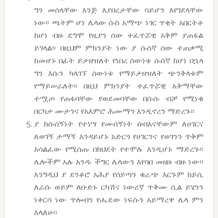
ግን መሰላቸው እንጅ እያበረታቸው ሳይሆን እየገደላቸው
ነው፡፡ ጫትም ሆነ ሌላው ሱስ አማጭ ነገር ጥቂት አበርትቶ
ከሆነ ብዙ ደግሞ የዚያን ሰው ተፈጥሯዊ አቅም ያጠፋል
ይገላል፡፡ በዚህም ምክንያት ነው ያ ሱሰኛ ሰው ተጠቃሚ
ከመሆኑ በፊት ይታዘዝለት የነበረ ሰውነቱ ሱሰኛ ከሆነ በኋላ
ግን እሱን ካላገኘ ሰውነቱ የማይታዘዝለት ጭንቅላቱም
የማይሠራለት፡፡ በዚህ ምክንያት ተፈጥሯዊ አቅማቸው
ተሟጦ የጠፋባቸው የወደመባቸው በሱሱ ብቻ የሚነቁ
በርካታ ሙታንና የአእምሮ ሕሙማን እንዲኖረን ማድረጉ፡፡
ያ ከሱሰኝነት የተነሣ የሙሰኝነት ሰብእናቸውም ለሀገርና
ለወገኝ ታማኝ እንዳይሆኑ አድርጎ የሀገርንና የወገንን ጥቅም
አሳልፈው የሚሰጡ በክህደት የተሞሉ እንዲሆኑ ማድረጉ፡፡
ሌሎችም አሉ አንዱ ችግር ሌላውን እየሳበ መዘዙ ብዙ ነው፡፡
እንግዲህ ያ ደንቆሮ አሕያ የሰይጣን ቁራጭ እርጉም ከይሲ
ለራሱ ወይም ለቡድኑ ርካሽና ነውረኛ ጥቅሙ ሲል ይሄንን
ነቀርሳ ነው ጥሎብን የሔደው ነፍሱን አይማረዋ ሌላ ምን
እላለሁ፡፡