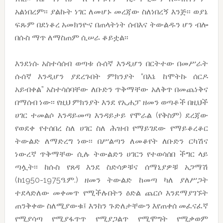
አልነበረም፡፡ ያልኩት ነገር ለመሆኑ መረጃው ስለነበረኝ እንጅ፡፡ ወያኔ
ፍጹም በደነቆረ አመክንዮና በጠላትነት ሰብእና ትውልዱን ሆን ብሎ
በሱስ ማጥ ለማስጠም ሲሠራ ቆይቷል፡፡
እንደነሱ አስተሳሰብ ወጣቱ ሱሰኛ እንዲሆን በርትተው በመሥራት
ሱሰኛ እንዲሆን ያደረጉበት ምክንያት “በእኔ ከሞትኩ ሰርዶ
አይብቀል” አስተሳሰባቸው ለቡድን ጥቅማቸው አለቅጥ በመጨነቅና
በማሰብ ነው፡፡ የዚህ ምክንያት እንደ የኢሐፓ ዘመን ወጣቶች በዚህች
ሀገር ተመልሶ እንዳይመጣ እንዳይታይ የሞራል (የቅስም) ደረጃው
የወደቀ የተሰበረ ስለ ሀገር ስለ ሕዝብ የማይገደው የማይቆረቆር
ትውልድ ለማድረግ ነው፡፡ በሥልጣን ለመቆየት ለቡድን ርካሽና
ነውረኛ ጥቅማቸው ሲሉ ትውልድን ሀገርን የተወሳሰበ ችግር ላይ
ጣሏት፡፡ ከሱስ የጸዳ እንደ ስድሳዎቹና ሰማኒያዎቹ አጋማሽ
(ከ1950-1975ዓ.ም.) ዘመን ትውልድ ከመጣ ካለ ያለሥጋት
ተደላድለው መቀመጥ የሚችሉበትን ዕድል ጨርሶ እንደማያገኙት
ጠንቅቀው ስለሚያውቁ፤ እንከን ጉድለታቸውን እየጠቀሰ መፈናፈኛ
የሚያሳጣ የሚያፋጥጥ የሚያጋልጥ የሚሞግት የሚቃወም