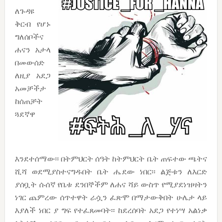
ለጉዳዩ
ቅርብ የሆኑ
ግለሰቦችና
ሐናን አታላ
በመውሰድ
ለዚያ አደጋ
አመቻችታ
ከሰጠቻት
ጓደኛዋ
እንደተሰማው፡፡ በትምህርት ሰዓት ከትምህርት ቤት ጠፍተው ጫትና
ሺሻ ወደሚያስተናግዱበት ቤት ሔደው ነበር፡፡ ልጅቱን ለእርድ
ያሰቧት ሱሰኛ የቤቱ ደንበኞችም ለሐና ሻይ ውስጥ የሚያደነዝዛትን
ነገር ጨምረው ሰጥተዋት ራሷን ፈጽሞ በማታውቅበት ሁሌታ ላይ
እያለች ነበር ያ ግፍ የተፈጸመባት፡፡ ከደረሰባት አደጋ የተነሣ አልነቃ