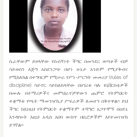
ሴራቸውም ይዞላቸው የሱሰኝነት ችግር በመንደር ወጣቶች ብቻ
ሳይወሰን እጅግ አስደንጋጭ በሆነ ሁኔታ አንድም የሚያቅብና
የሚከለክል በተግባርም የሚሠራ የሥነ-ሥርዓት መመሪያ (rules of
discipline) ሳይኖር ሳይከለክላቸው በሀገሪቱ ባሉ ዩኒቨርስቲዎች
በሙሉ በተማሪዎችና መምህራኖቻቸውን ጨምሮ የትምህርት
ተቋማቱ የጫት ማመንዠኪያ ሥፍራዎች ለመሆን በቅተዋል፡፡ ይህ
ችግር ከእነዚህ የትምህርት ተቋማትም ተሻግሮ አጋጥሞኝ በዐይኔ
እንዳየሁት እዚህ አዲስ አበባ ውስጥ በቢሮዎችም እየተመነዠከ
ይገኛል፡፡