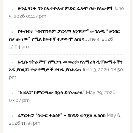
ጽንፈኝነት ግን በኢትዮጵያ ምድር ፈጽሞ ቦታ የለውም!
June
5, 2026 01:47 pm
የትብብሩ “ብናሸንፍም ፓርላማ አንገባም” መግለጫ “ወንበር
ስታጡ ነው” የሚል ከፍተኛ ተቃውሞ አስነሳ
June 4, 2026
12:04 am
አዲሱ የትራምፕ የምርጫ መመሪያ፡ የአሜሪካ ዲፕሎማቶችን
አፍ ያስዘጋ፤ ተቃዋሚዎች ተስፋ ያስቆረጠ
June 3, 2026 08:50
pm
“ኢህአፓ ከምርጫው በኋላ ይሰነጠቃል”
May 29, 2026
07:07 pm
ሪፖርተር፡ “ስውር ተልዕኮ” – በከባድ ወንጀል ሊከሰስ
May 6,
2026 11:55 pm