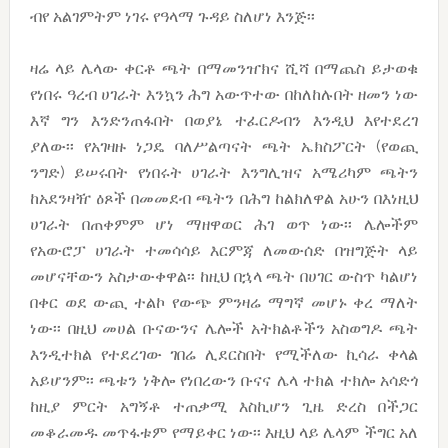
ብየ አልገምትም ነገሩ የዓላማ ጉዳይ ስለሆነ እንጅ፡፡
ዛሬ ላይ ሌላው ቀርቶ ጫት በማመንዠክና ሺሻ በማጨስ ይታወቁ
የነበሩ ዓረብ ሀገራት እንኳን ሕግ አውጥተው በከለከሉበት ዘመን ነው
እኛ ግን እንድንጠፋበት በወያኔ ተፈርዶብን እንዲህ እየተደረገ
ያለው፡፡ የአገዛዙ ነጋዴ ባለሥልጣናት ጫት ኤክስፖርት (የወጪ
ንግድ) ይሠሩበት የነበሩት ሀገራት እንግሊዝና አሜሪካም ጫትን
ከአደንዛዥ ዕጾች በመመደብ ጫትን በሕግ ከልክለዋል አሁን በእነዚህ
ሀገራት በጠቀምም ሆነ ማዘዋወር ሕገ ወጥ ነው፡፡ ሌሎችም
የአውሮፓ ሀገራት ተመሳሳይ እርምጃ ለመውሰድ በዝግጅት ላይ
መሆናቸውን አስታውቀዋል፡፡ ከዚህ በኋላ ጫት በሀገር ውስጥ ካልሆነ
በቀር ወደ ውጪ ተልኮ የውጭ ምንዛሬ ማግኛ መሆኑ ቀረ ማለት
ነው፡፡ በዚህ መሀል ቡናውንና ሌሎች አትክልቶችን አስወግዶ ጫት
እንዲተክል የተደረገው ገበሬ ሊደርስበት የሚችለው ኪሳራ ቀላል
አይሆንም፡፡ ጫቱን ነቅሎ የነበረውን ቡናና ሌላ ተክል ተክሎ አሳድጎ
ከዚያ ምርት አግኝቶ ተጠቃሚ እስኪሆን ጊዜ ድረስ በችጋር
መቆራመዱ መጥፋቱም የማይቀር ነው፡፡ እዚህ ላይ ሌላም ችግር አለ