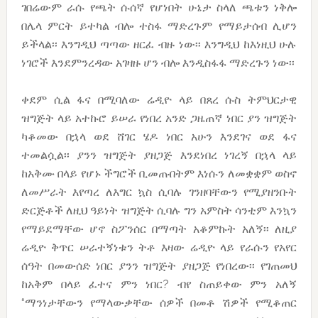
ገበሬውም ራሱ የጫት ሱሰኛ የሆነበት ሁኔታ ስላለ ጫቱን ነቅሎ
በሌላ ምርት ይተካል ብሎ ተስፋ ማድረጉም የማይታሰብ ሊሆን
ይችላል፡፡ እንግዲህ ጣጣው ዘርፈ ብዙ ነው፡፡ እንግዲህ ከእነዚህ ሁሉ
ነገሮች እንደምንረዳው አገዛዙ ሆን ብሎ እንዲስፋፋ ማድረጉን ነው፡፡
ቀደም ሲል ፋና በሚባለው ሬዲዮ ላይ በጸረ ሱስ ትምህርታዊ
ዝግጅት ላይ አተኩሮ ይሠራ የነበረ አንድ ጋዜጠኛ ነበር ያን ዝግጅት
ካቆመው በኋላ ወደ ሸገር ሄዶ ነበር አሁን እንደገና ወደ ፋና
ተመልሷል፡፡ ያንን ዝግጅት ያዘጋጅ እንደነበረ ነገረኝ በኋላ ላይ
ከአቅሙ በላይ የሆኑ ችግሮች ቢመጡበትም እነሱን ለመቋቋም ወስኖ
ለመሥራት እየጣረ ለእግር ኳስ ሲባሉ ገንዘባቸውን የሚያዘንቡት
ድርጅቶች ለዚህ ዓይነት ዝግጅት ሲባሉ ግን አምስት ሳንቲም እንኳን
የማይደማቸው ሆኖ ስፖንሰር በማጣት አቆምኩት አለኝ፡፡ ለዚያ
ሬዲዮ ቅጥር ሠራተኝነቱን ትቶ እዛው ሬዲዮ ላይ የራሱን የአየር
ሰዓት በመውሰድ ነበር ያንን ዝግጅት ያዘጋጅ የነበረው፡፡ የገጠመህ
ከአቅም በላይ ፈተና ምን ነበር? ብየ ስጠይቀው ምን አለኝ
“ማንነታቸውን የማላውቃቸው ሰዎች በመቶ ሽዎች የሚቆጠር