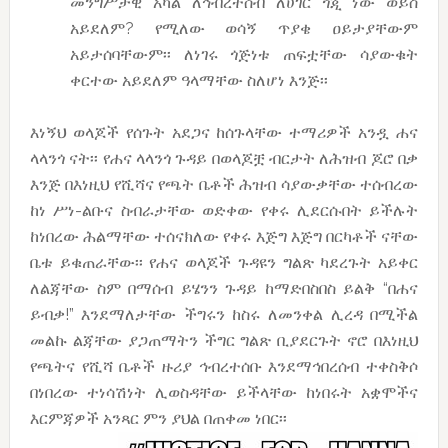
መንግሥታዊ አካል ለኅብረተሰብ ለሀገር ጎጂ ነው ወይስ
አይደለም? የሚለው ወሳኝ ጥያቄ ዐይታያቸውም
አይታሰባቸውም፡፡ ለነገሩ ጎጅነቱ ጠፍቷቸው ሳያውቁት
ቀርተው አይደለም ዓላማቸው ስለሆነ እንጅ፡፡
እነኝህ ወላጆች የሰጉት አደጋና ከሰጉላቸው ተማሪዎች አንዷ ሐና
ላላንጎ ናት፡፡ የሐና ላላንጎ ጉዳይ በወላጆቿ ብርታት ለሕዝብ ጆሮ በቃ
እንጅ በእነዚህ የሺሻና የጫት ቤቶች ሕዝብ ሳያውቃቸው ተሰብረው
ከነ ሥነ-ልቡና ስብራታቸው ወድቀው የቀሩ ሊደርሱበት ይችሉት
ከነበረው ሕልማቸው ተሰናክለው የቀሩ እጅግ እጅግ በርካቶች ናቸው
ቤቱ ይቁጠራቸው፡፡ የሐና ወላጆች ጉዳዩን ግልጽ ካደረጉት አይቀር
ለልጃቸው ስም በማሰብ ይሄንን ጉዳይ ከማድበስበስ ይልቅ “በሐና
ይብቃ!” እንደማለታቸው ችግሩን ከስሩ ለመንቀል ሊረዳ በሚችል
መልኩ ልጃቸው ያጋጠማትን ችግር ግልጽ ቢያደርጉት ኖሮ በእነዚህ
የጫትና የሺሻ ቤቶች ዙሪያ ኅብረተሰቡ እንደማኅበረሰብ ተቀስቅሶ
በነበረው ተነሳሽነት ሊወስዳቸው ይችላቸው ከነበሩት አቋሞችና
እርምጃዎች አንጻር ምን ያህል በጠቀመ ነበር፡፡