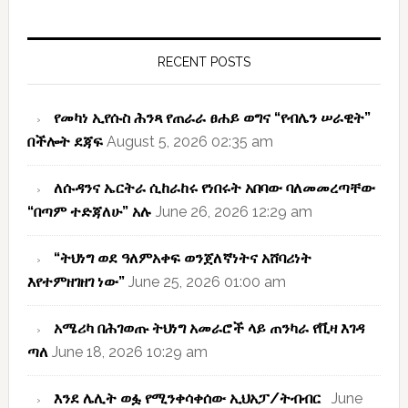
Primary
Sidebar
RECENT POSTS
የመካነ ኢየሱስ ሕንጻ የጠራራ ፀሐይ ወግና “የብሌን ሠራዊት”
በችሎት ደጃፍ
August 5, 2026 02:35 am
ለሱዳንና ኤርትራ ሲከራከሩ የነበሩት አበባው ባለመመረጣቸው
“በጣም ተድጃለሁ” አሉ
June 26, 2026 12:29 am
“ትህነግ ወደ ዓለምአቀፍ ወንጀለኛነትና አሸባሪነት
እየተምዘገዘገ ነው”
June 25, 2026 01:00 am
አሜሪካ በሕገወጡ ትህነግ አመራሮች ላይ ጠንካራ የቪዛ እገዳ
ጣለ
June 18, 2026 10:29 am
እንደ ሌሊት ወፏ የሚንቀሳቀሰው ኢህአፓ/ትብብር
June