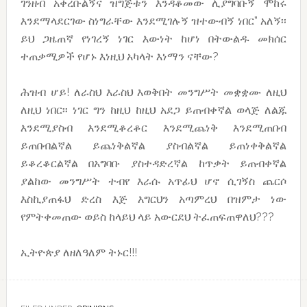
ገንዘብ አቀረቡልኝና ዝግጅቱን እንዳቆመው ሊያግባቡኝ ሞከሩ
እንደማላደርገው ስነግራቸው እንደሚገሉኝ ዝተውብኝ ነበር” አለኝ፡፡
ይህ ጋዜጠኛ የነገረኝ ነገር እውነት ከሆነ በትውልዱ መክሰር
ተጠቃሚዎች የሆኑ እነዚህ አካላት እነማን ናቸው?
ሕዝብ ሆይ! ለራስህ እራስህ እወቅበት መንግሥት መቋቋሙ ለዚህ
ለዚህ ነበር፡፡ ነገር ግን ከዚህ ከዚህ አደጋ ይጠብቀኛል ወላጅ ለልጁ
እንደሚያስብ እንደሚቆረቆር እንደሚጨነቅ እንደሚጠበብ
ይጠበብልኛል ይጨነቅልኛል ያስብልኛል ይጠነቀቅልኛል
ይቆረቆርልኛል በአግባቡ ያስተዳድረኛል ከጥቃት ይጠብቀኛል
ያልከው መንግሥት ተብየ እራሱ አጥፊህ ሆኖ ሲገኝስ ጨርሶ
እስኪያጠፋህ ድረስ እጅ እግርህን አጣምረህ በዝምታ ነው
የምትቀመጠው ወይስ ከላይህ ላይ አውርደህ ትፈጠፍጠዋለህ???
ኢትዮጵያ ለዘለዓለም ትኑር!!!