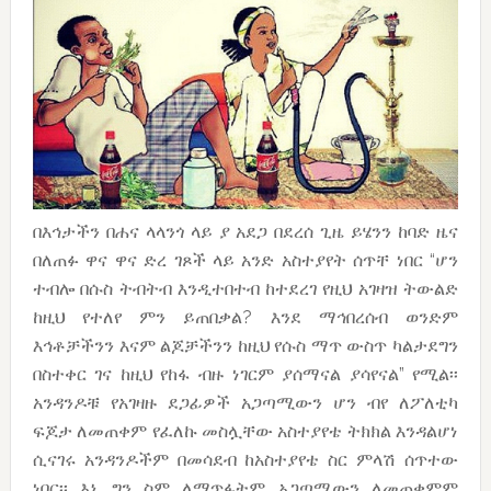
በእኅታችን በሐና ላላንጎ ላይ ያ አደጋ በደረሰ ጊዜ ይሄንን ከባድ ዜና
በለጠፉ ዋና ዋና ድረ ገጾች ላይ አንድ አስተያየት ሰጥቸ ነበር “ሆን
ተብሎ በሱስ ትብትብ እንዲተበተብ ከተደረገ የዚህ አገዛዝ ትውልድ
ከዚህ የተለየ ምን ይጠበቃል? እንደ ማኅበረሰብ ወንድም
እኅቶቻችንን እናም ልጆቻችንን ከዚህ የሱስ ማጥ ውስጥ ካልታደግን
በስተቀር ገና ከዚህ የከፋ ብዙ ነገርም ያሰማናል ያሳየናል” የሚል፡፡
አንዳንዶቹ የአገዛዙ ደጋፊዎች አጋጣሚውን ሆን ብየ ለፖለቲካ
ፍጆታ ለመጠቀም የፈለኩ መስሏቸው አስተያየቴ ትክክል እንዳልሆነ
ሲናገሩ አንዳንዶችም በመሳደብ ከአስተያየቴ ስር ምላሽ ሰጥተው
ነበር፡፡ እኔ ግን ስም ለማጥፋትም አጋጣሚውን ለመጠቀምም