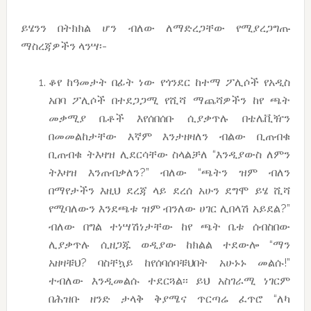
ይሄንን በትክክል ሆን ብለው ለማድረጋቸው የሚያረጋግጡ
ማስረጃዎችን ላንሣ፡-
ቆየ ከዓመታት በፊት ነው የጎንደር ከተማ ፖሊሶች የአዲስ
አበባ ፖሊሶች በተደጋጋሚ የሺሻ ማጨሻዎችን ከየ ጫት
መቃሚያ ቤቶች እየሰበሰቡ ሲያቃጥሉ በቴሌቪዥን
በመመልከታቸው እኛም እንታዘዛለን ብልው ቢጠብቁ
ቢጠብቁ ትእዛዝ ሊደርሳቸው ስላልቻለ “እንዲያውስ ለምን
ትእዛዝ እንጠብቃለን?” ብለው “ጫትን ዝም ብለን
በማየታችን እዚህ ደረጃ ላይ ደረሰ አሁን ደግሞ ይሄ ሺሻ
የሚባለውን እንደጫቱ ዝም ብንለው ሀገር ሊበላሽ አይደል?”
ብለው በግል ተነሣሽነታቸው ከየ ጫት ቤቱ ሰብስበው
ሊያቃጥሉ ሲዘጋጁ ወዲያው ከክልል ተደውሎ “ማን
አዘዛቹህ? ባስቸኳይ ከየሰባሰባቹህበት አሁኑኑ መልሱ!”
ተብለው እንዲመልሱ ተደርጓል፡፡ ይህ አስገራሚ ነገርም
በሕዝቡ ዘንድ ታላቅ ቅያሜና ጥርጣሬ ፈጥሮ “ለካ