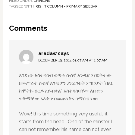
FILED UNDER:
OPINIONS
TAGGED WITH:
RIGHT COLUMN - PRIMARY SIDEBAR
Reader
Comments
Interactions
aradaw
says
DECEMBER 19, 2014 01:07 AM AT 1:07 AM
እንደነሱ አስተሳሰብ ወጣቱ ሱሰኛ እንዲሆን በርትተው
በመሥራት ሱሰኛ እንዲሆን ያደረጉበት ምክንያት “በእኔ
ከሞትኩ ሰርዶ አይብቀል” አስተሳሰባቸው ለቡድን
ጥቅማቸው አለቅጥ በመጨነቅና በማሰብ ነው፡
Wow! this time something very useful. it
starts from the head . One of the minster I
can not remember his name can not even