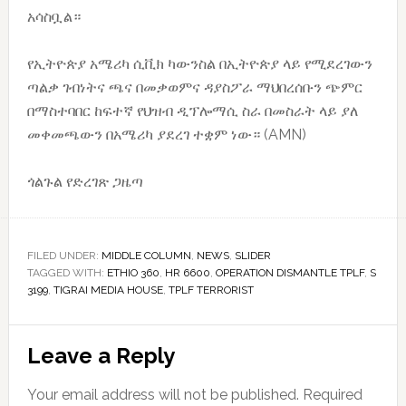
አሳስቧል።
የኢትዮጵያ አሜሪካ ሲቪክ ካውንስል በኢትዮጵያ ላይ የሚደረገውን
ጣልቃ ገብነትና ጫና በመቃወምና ዳያስፖራ ማህበረሰቡን ጭምር
በማስተባበር ከፍተኛ የህዝብ ዲፕሎማሲ ስራ በመስራት ላይ ያለ
መቀመጫውን በአሜሪካ ያደረገ ተቋም ነው። (AMN)
ጎልጉል የድረገጽ ጋዜጣ
FILED UNDER:
MIDDLE COLUMN
,
NEWS
,
SLIDER
TAGGED WITH:
ETHIO 360
,
HR 6600
,
OPERATION DISMANTLE TPLF
,
S
3199
,
TIGRAI MEDIA HOUSE
,
TPLF TERRORIST
Reader
Leave a Reply
Interactions
Your email address will not be published.
Required