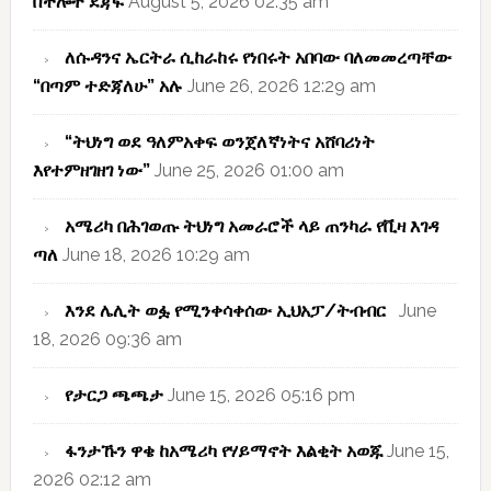
በችሎት ደጃፍ
August 5, 2026 02:35 am
ለሱዳንና ኤርትራ ሲከራከሩ የነበሩት አበባው ባለመመረጣቸው
“በጣም ተድጃለሁ” አሉ
June 26, 2026 12:29 am
“ትህነግ ወደ ዓለምአቀፍ ወንጀለኛነትና አሸባሪነት
እየተምዘገዘገ ነው”
June 25, 2026 01:00 am
አሜሪካ በሕገወጡ ትህነግ አመራሮች ላይ ጠንካራ የቪዛ እገዳ
ጣለ
June 18, 2026 10:29 am
እንደ ሌሊት ወፏ የሚንቀሳቀሰው ኢህአፓ/ትብብር
June
18, 2026 09:36 am
የታርጋ ጫጫታ
June 15, 2026 05:16 pm
ፋንታኹን ዋቄ ከአሜሪካ የሃይማኖት እልቂት አወጁ
June 15,
2026 02:12 am