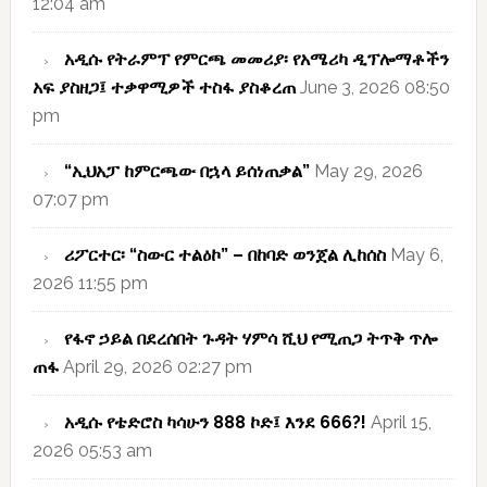
12:04 am
አዲሱ የትራምፕ የምርጫ መመሪያ፡ የአሜሪካ ዲፕሎማቶችን
አፍ ያስዘጋ፤ ተቃዋሚዎች ተስፋ ያስቆረጠ
June 3, 2026 08:50
pm
“ኢህአፓ ከምርጫው በኋላ ይሰነጠቃል”
May 29, 2026
07:07 pm
ሪፖርተር፡ “ስውር ተልዕኮ” – በከባድ ወንጀል ሊከሰስ
May 6,
2026 11:55 pm
የፋኖ ኃይል በደረሰበት ጉዳት ሃምሳ ሺህ የሚጠጋ ትጥቅ ጥሎ
ጠፋ
April 29, 2026 02:27 pm
አዲሱ የቴድሮስ ካሳሁን 888 ኮድ፤ እንደ 666?!
April 15,
2026 05:53 am