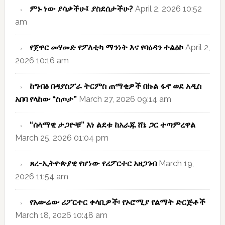
ምኑ ነው ያሳቃችሁ፤ ያስደሰታችሁ?
April 2, 2026 10:52
am
የጀዋር መሃመድ የፖለቲካ ማንነት እና የባዕዳን ተልዕኮ
April 2,
2026 10:16 am
ከግብፅ በዳያስፖራ ትርምስ ጠማቂዎች በኩል ፋኖ ወደ አዲስ
አበባ የላከው “ስጦታ”
March 27, 2026 09:14 am
“ሰላማዊ ታጋዮቹ” እነ ልደቱ ከአራጁ ሸኔ ጋር ተጣምረዋል
March 25, 2026 01:04 pm
ጸረ-ኢትዮጵያዊ የሆነው የሪፖርተር አዘጋገብ
March 19,
2026 11:54 am
የአውሬው ሪፖርተር ቀላቢዎች፡ የኦሮሚያ የልማት ድርጅቶች
March 18, 2026 10:48 am