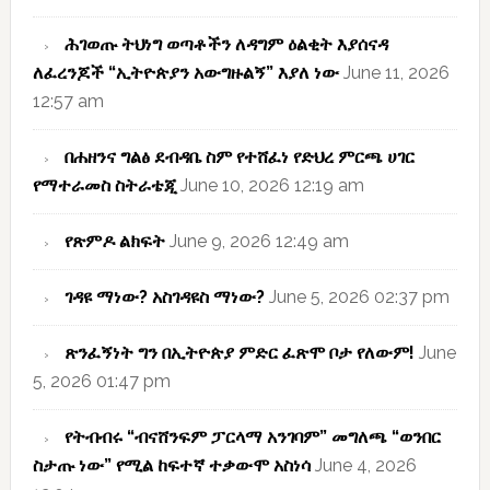
ሕገወጡ ትህነግ ወጣቶችን ለዳግም ዕልቂት እያሰናዳ
ለፈረንጆች “ኢትዮጵያን አውግዙልኝ” እያለ ነው
June 11, 2026
12:57 am
በሐዘንና ግልፅ ደብዳቤ ስም የተሸፈነ የድህረ ምርጫ ሀገር
የማተራመስ ስትራቴጂ
June 10, 2026 12:19 am
የጽምዶ ልክፍት
June 9, 2026 12:49 am
ገዳዩ ማነው? አስገዳዩስ ማነው?
June 5, 2026 02:37 pm
ጽንፈኝነት ግን በኢትዮጵያ ምድር ፈጽሞ ቦታ የለውም!
June
5, 2026 01:47 pm
የትብብሩ “ብናሸንፍም ፓርላማ አንገባም” መግለጫ “ወንበር
ስታጡ ነው” የሚል ከፍተኛ ተቃውሞ አስነሳ
June 4, 2026