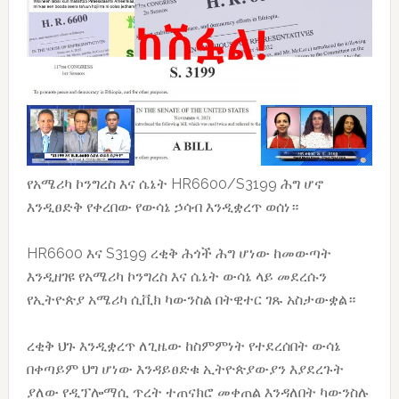
የአሜሪካ ኮንግረስ እና ሴኔት HR6600/S3199 ሕግ ሆኖ
እንዲፀድቅ የቀረበው የውሳኔ ኃሳብ እንዲቋረጥ ወሰነ።
HR6600 እና S3199 ረቂቅ ሕጎች ሕግ ሆነው ከመውጣት
እንዲዘገዩ የአሜሪካ ኮንግረስ እና ሴኔት ውሳኔ ላይ መደረሱን
የኢትዮጵያ አሜሪካ ሲቪክ ካውንስል በትዊተር ገጹ አስታውቋል።
ረቂቅ ህጉ እንዲቋረጥ ለጊዜው ከስምምነት የተደረሰበት ውሳኔ
በቀጣይም ህግ ሆነው እንዳይፀድቁ ኢትዮጵያውያን እያደረጉት
ያለው የዲፕሎማሲ ጥረት ተጠናክሮ መቀጠል እንዳለበት ካውንስሉ