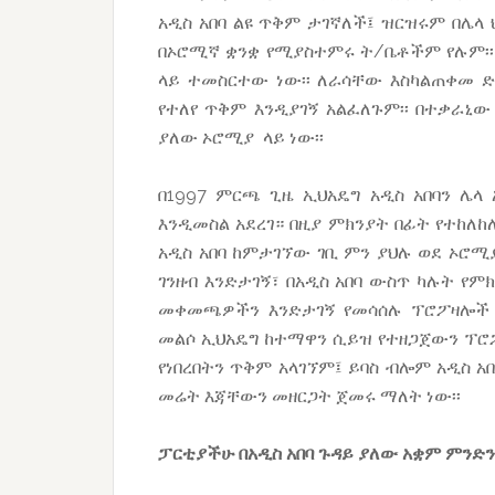
አዲስ አበባ ልዩ ጥቅም ታገኛለች፤ ዝርዝሩም በሌላ ህግ
በኦሮሚኛ ቋንቋ የሚያስተምሩ ት/ቤቶችም የሉም፡፡
ላይ ተመስርተው ነው፡፡ ለራሳቸው እስካልጠቀመ ድ
የተለየ ጥቅም እንዲያገኝ አልፈለጉም፡፡ በተቃራኒው
ያለው ኦሮሚያ ላይ ነው፡፡
በ1997 ምርጫ ጊዜ ኢህአዴግ አዲስ አበባን ሌላ
እንዲመስል አደረገ። በዚያ ምክንያት በፊት የተከለከ
አዲስ አበባ ከምታገኘው ገቢ ምን ያህሉ ወደ ኦሮሚ
ገንዘብ እንድታገኝ፣ በአዲስ አበባ ውስጥ ካሉት የ
መቀመጫዎችን እንድታገኝ የመሳሰሉ ፕሮፖዛሎች ቀ
መልሶ ኢህአዴግ ከተማዋን ሲይዝ የተዘጋጀውን ፕሮ
የነበረበትን ጥቅም አላገኘም፤ ይባስ ብሎም አዲስ 
መሬት እጃቸውን መዘርጋት ጀመሩ ማለት ነው፡፡
ፓርቲያችሁ በአዲስ አበባ ጉዳይ ያለው አቋም ምንድን