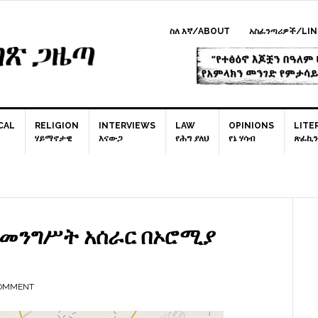
ስለ እኛ/ABOUT
አስፈንጣሪዎች/LIN
CAL
RELIGION
INTERVIEWS
LAW
OPINIONS
LITE
ሃይማኖታዊ
እናውጋ
የሕግ ያለህ
የኔ ሃሳብ
ጽፈኪን
P
S
የመንግሥት አሰራር በኦሮሚያ
COMMENT