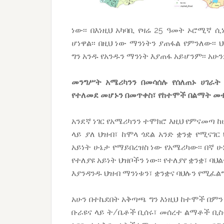
ነው፡፡ በእነዚህ አካባቢ የዛሬ 25 ዓመት ኦሮሚኛ 
ሆነዋል፡፡ በዚህ ነው ማንነትን ያጠፋል የምንለው፡፡
ግን አንዱ የአንዱን ማንነት እያጠፋ አይሆንም፡፡ አሁ
መንግሥት አሜሪካንን በመሳሰሉ የሰለጠኑ ሀገራት
የተለመደ መሆኑን በመጥቀስ፣ የከተሞች በልማት መተሳ
አንደኛ ነገር የአሜሪካንን ተሞክሮ እዚህ የምናመጣ ከ
ላይ ያለ ህዝብ፣ ከሞላ ጎደል አንድ ቋንቋ የሚናገ
አይነት ሁኔታ የማይበረዝስ ነው የአሜሪካው፡፡ በኛ 
የተለያዩ አይነት ህዝቦችን ነው፡፡ የተለያየ ቋንቋ፣ ባ
እያንዳንዱ ህዝብ ማንነቱን፣ ቋንቋና ባህሉን የሚፈል
አሁን በተኬደበት አቅጣጫ ግን እነዚህ ከተሞች በም
ቡራዩና ላይ ት/ቤቶች ቢሰሩ፣ መሰረተ ልማቶች ቢስፋ