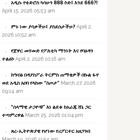
አዲሱ የቴድሮስ ካሳሁን 888 ኮድ፤ እንደ 666?!
April 15, 2026 05:53 am
ምኑ ነው ያሳቃችሁ፤ ያስደሰታችሁ?
April 2,
2026 10:52 am
የጀዋር መሃመድ የፖለቲካ ማንነት እና የባዕዳን
ተልዕኮ
April 2, 2026 10:16 am
ከግብፅ በዳያስፖራ ትርምስ ጠማቂዎች በኩል ፋኖ
ወደ አዲስ አበባ የላከው “ስጦታ”
March 27, 2026
09:14 am
“ሰላማዊ ታጋዮቹ” እነ ልደቱ ከአራጁ ሸኔ ጋር
ተጣምረዋል
March 25, 2026 01:04 pm
ጸረ-ኢትዮጵያዊ የሆነው የሪፖርተር አዘጋገብ
March 19, 2026 11:54 am