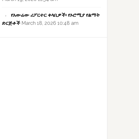
የአውሬው ሪፖርተር ቀላቢዎች፡ የኦሮሚያ የልማት
ድርጅቶች
March 18, 2026 10:48 am