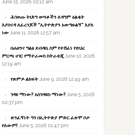
June 15, 2026 02:12 am
ሕገወጡ ትህነግ ወጣቶችን ለዳግም ዕልቂት
እያሰናዳ ለፈረንጆች “ኢትዮጵያን አውግዙልኝ” እያለ
ነው
June 11, 2026 12:57 am
በሐዘንና ግልፅ ደብዳቤ ስም የተሸፈነ የድህረ
ምርጫ ሀገር የማተራመስ ስትራቴጂ
June 10, 2026
12:19 am
የጽምዶ ልክፍት
June 9, 2026 12:49 am
ገዳዩ ማነው? አስገዳዩስ ማነው?
June 5, 2026
02:37 pm
ጽንፈኝነት ግን በኢትዮጵያ ምድር ፈጽሞ ቦታ
የለውም!
June 5, 2026 01:47 pm