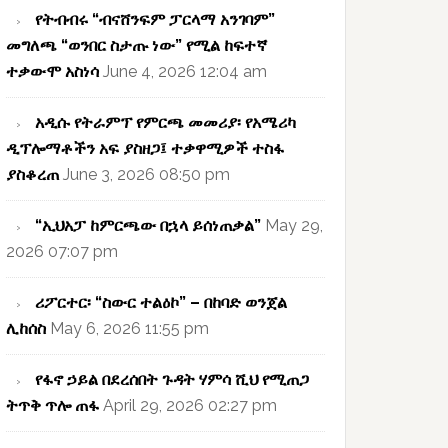
የትብብሩ “ብናሸንፍም ፓርላማ አንገባም”
መግለጫ “ወንበር ስታጡ ነው” የሚል ከፍተኛ
ተቃውሞ አስነሳ
June 4, 2026 12:04 am
አዲሱ የትራምፕ የምርጫ መመሪያ፡ የአሜሪካ
ዲፕሎማቶችን አፍ ያስዘጋ፤ ተቃዋሚዎች ተስፋ
ያስቆረጠ
June 3, 2026 08:50 pm
“ኢህአፓ ከምርጫው በኋላ ይሰነጠቃል”
May 29,
2026 07:07 pm
ሪፖርተር፡ “ስውር ተልዕኮ” – በከባድ ወንጀል
ሊከሰስ
May 6, 2026 11:55 pm
የፋኖ ኃይል በደረሰበት ጉዳት ሃምሳ ሺህ የሚጠጋ
ትጥቅ ጥሎ ጠፋ
April 29, 2026 02:27 pm