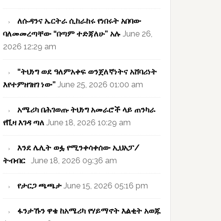
ለሱዳንና ኤርትራ ሲከራከሩ የነበሩት አበባው
ባለመመረጣቸው “በጣም ተድጃለሁ” አሉ
June 26,
2026 12:29 am
“ትህነግ ወደ ዓለምአቀፍ ወንጀለኛነትና አሸባሪነት
እየተምዘገዘገ ነው”
June 25, 2026 01:00 am
አሜሪካ በሕገወጡ ትህነግ አመራሮች ላይ ጠንካራ
የቪዛ እገዳ ጣለ
June 18, 2026 10:29 am
እንደ ሌሊት ወፏ የሚንቀሳቀሰው ኢህአፓ/
ትብብር
June 18, 2026 09:36 am
የታርጋ ጫጫታ
June 15, 2026 05:16 pm
ፋንታኹን ዋቄ ከአሜሪካ የሃይማኖት እልቂት አወጁ