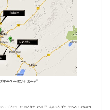
 እጃቸውን መዘርጋት ጀመሩ”
ማስተር ፕላንን በተመለከተ የኦሮሞ ፌደራሊስት ኮንግረስ ያለውን