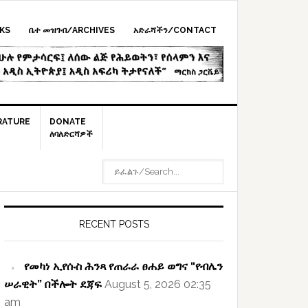
KS
ቤተ መዝገብ/ARCHIVES
አድራሻችን/CONTACT
RATURE
DONATE
ለባለድርሻዎች
ይፈልጉ/SEARCH...
rimary
idebar
RECENT POSTS
የመካነ ኢየሱስ ሕንጻ የጠራራ ፀሐይ ወግና “የብሌን
ሠራዊት” በችሎት ደጃፍ
August 5, 2026 02:35
am