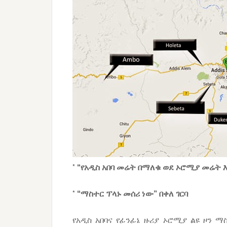
* “የአዲስ አበባ መሬት በማለቁ ወደ ኦሮሚያ መሬት
* “ማስተር ፕላኑ መሰሪ ነው” በቀለ ገርባ
የአዲስ አበባና የፊንፊኔ ዙሪያ ኦሮሚያ ልዩ ዞን 