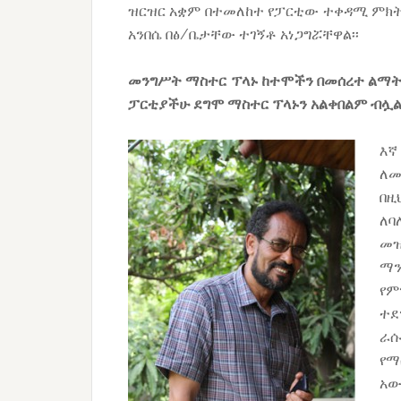
ዝርዝር አቋም በተመለከተ የፓርቲው ተቀዳሚ ምክትል
አንበሴ በፅ/ቤታቸው ተገኝቶ አነጋግሯቸዋል፡፡
መንግሥት ማስተር ፕላኑ ከተሞችን በመሰረተ ልማት 
ፓርቲያችሁ ደግሞ ማስተር ፕላኑን አልቀበልም ብሏል
እኛ
ለመ
በዚ
ለባ
መዝ
ማን
የም
ተደ
ራሱ
የማ
አው