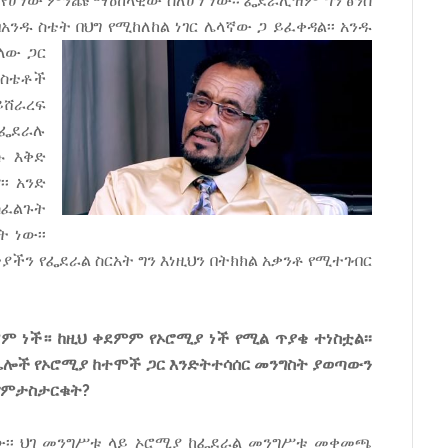
 የሆነው ምንጩ ማዕከላዊው ስለሆነ ነው፡፡ ፌደራሊዝም ግን ፅንሰ
አንዱ ስቴት በህግ የሚከለከል ነገር ሌላኛው ጋ ይፈቀዳል፡፡ አንዱ
ላው ጋር
 ስቴቶች
ይሸራረፍ
 ፌደራሉ
ሱ እቅድ
፡ አንድ
ስፈልጉት
 ነው፡፡
ቲያችን የፌደራል ስርአት ግን እነዚህን በትክክል አቃንቶ የሚተገብር
ማም ነች። ከዚህ ቀደምም የኦሮሚያ ነች የሚል ጥያቄ ተነስቷል፡፡
ከሌሎች የኦሮሚያ ከተሞች ጋር እንድትተሳሰር መንግስት ያወጣውን
 የምታስታርቁት?
ነው፡፡ ህገ መንግሥቱ ላይ ኦሮሚያ ከፌደራል መንግሥቱ መቀመጫ