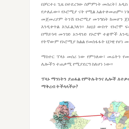
በቻርተሩ ጊዜ በተደረገው ስምምነት መሰረት፤ አዲስ
የታለፈው፡፡ የኦሮሚያ ናት የሚል አልተቀመጠም፡፡ ነገ
መጀመሪያም ትንሽ የኦሮሚያ መንግስት ከመሆን ጀምራ
እንዲቀጥል እንፈልጋለን፡፡ እዚህ ውስጥ የኦሮሞ ፍ
በማይጎዳ መንገድ አንዳንድ የኦሮሞ ተቋሞች እንዲከ
የትኛውም የኦሮሚያ ክልል የመስፋፋት ህጋዊ የሆነ መ
ማስተር ፕላኑ መሰሪ ነው የምንለው፣ መሬትን የመ
ሌሎችን ተጠቃሚ የሚያደርግ ስለሆነ ነው፡፡
ፕላኑ ማንነትን ያጠፋል የምትሉትንና ሌሎች ለተቃ
ማቅረብ ትችላላችሁ?