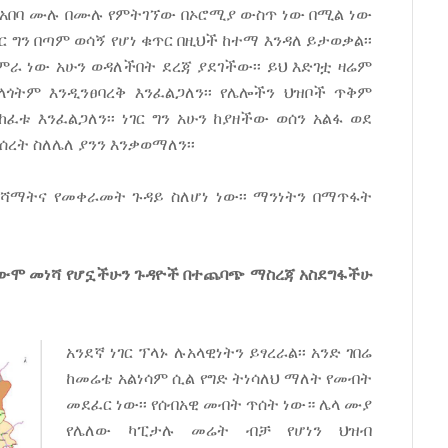
 አበባ ሙሉ በሙሉ የምትገኘው በኦሮሚያ ውስጥ ነው በሚል ነው
ር ግን በጣም ወሳኝ የሆነ ቁጥር በዚህች ከተማ እንዳለ ይታወቃል፡፡
 ነው አሁን ወዳለችበት ደረጃ ያደገችው፡፡ ይህ እድገቷ ዛሬም
ላጎትም እንዲንፀባረቅ እንፈልጋለን፡፡ የሌሎችን ህዝቦች ጥቅም
ፈቱ እንፈልጋለን፡፡ ነገር ግን አሁን ከያዘችው ወሰን አልፋ ወደ
ሰረት ስለሌለ ያንን እንቃወማለን፡፡
ሻማትና የመቀራመት ጉዳይ ስለሆነ ነው፡፡ ማንነትን በማጥፋት
ውሞ መነሻ የሆኗችሁን ጉዳዮች በተጨባጭ ማስረጃ አስደግፋችሁ
አንደኛ ነገር ፕላኑ ሉአላዊነትን ይፃረራል፡፡ አንድ ገበሬ
ከመሬቴ አልነሳም ሲል የግድ ትነሳለህ ማለት የመብት
መደፈር ነው፡፡ የሰብአዊ መብት ጥሰት ነው። ሌላ ሙያ
የሌለው ካፒታሉ መሬት ብቻ የሆነን ህዝብ