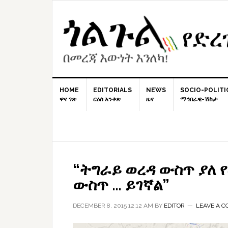
Skip
Skip
Skip
to
to
to
primary
content
primary
navigation
sidebar
HOME
EDITORIALS
NEWS
SOCIO-POLITI
ዋና ገጽ
ርዕሰ አንቀጽ
ዜና
ማኅበራዊ-ሽከታ
“ትግራይ ወረዳ ውስጥ ያለ 
ውስጥ … ይገኛል”
DECEMBER 8, 2015 12:12 AM
BY
EDITOR
LEAVE A 