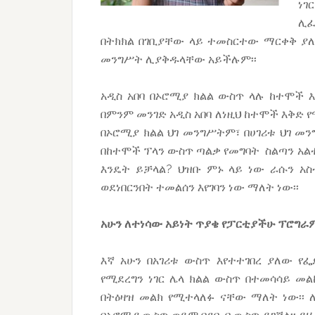
ነገ
ሊፈ
በትክክል በገቢያቸው ላይ ተመስርተው ማርቀቅ ያ
መንግሥት ሊያቅዱላቸው አይችሉም፡፡
አዲስ አበባ በኦሮሚያ ክልል ውስጥ ላሉ ከተሞች 
በምንም መንገድ አዲስ አበባ ለነዚህ ከተሞች እቅድ 
በኦሮሚያ ክልል ህገ መንግሥትም፣ በሀገሪቱ ህገ መ
በከተሞች ፕላን ውስጥ ጣልቃ የመግባት ስልጣን አል
እንዴት ይቻላል? ህዝቡ ምኑ ላይ ነው ራሱን አስ
ወደነበርንበት ተመልሰን እየገባን ነው ማለት ነው፡፡
አሁን ለተነሳው አይነት ጥያቄ የፓርቲያችሁ ፕሮግራ
እኛ አሁን በአገሪቱ ውስጥ እየተተገበረ ያለው የፌ
የሚደረግን ነገር ሌላ ክልል ውስጥ በተመሳሳይ መል
በትዕዛዝ መልክ የሚተላለፉ ናቸው ማለት ነው፡፡ 