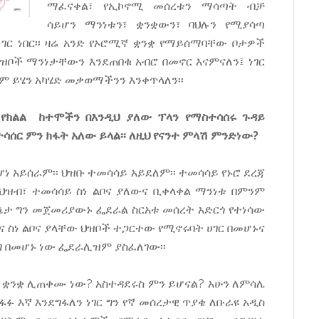
ማፈናቀል፣ የኢኮኖሚ መሰረቱን ማሳጣት ብቻ
ሳይሆን ማንነቱን፣ ቋንቋውን፣ ባህሉን የሚያሳጣ
ሲነገር ነበር፡፡ ዛሬ አንድ የኦሮሚኛ ቋንቋ የማይሰማባቸው ቦታዎች
 ህዝቦች ማንነታቸውን እንደጠበቁ አብሮ በመኖር እናምናለን፤ ነገር
ንም ይሄን አካሄድ መቃወማችንን እንቀጥላለን፡፡
 የክልል ከተሞችን በእንዲህ ያለው ፕላን የማስተሳሰሩ ጉዳይ
ሰር ምን ክፋት አለው ይላል፡፡ ለዚህ የናንተ ምላሽ ምንድነው?
ሆነ አይሰራም፡፡ ህዝቡ ተመሳሳይ አይደለም፡፡ ተመሳሳይ የኑሮ ደረጃ
ር ህዝብ፣ ተመሳሳይ ስነ ልቦና ያለውና ቢቀላቀል ማንነቱ በምንም
ሁኔታ ግን መጀመሪያውኑ ፌደራል ስርአቱ መሰረት አድርጎ የተነሳው
ህልና ስነ ልቦና ያላቸው ህዝቦች ተጋርተው የሚኖሩባት ሀገር በመሆኑና
ግ በመሆኑ ነው ፌደራሊዝም ያስፈለገው፡፡
ን ቋንቋ ሊጠቀሙ ነው? አስተዳደሩስ ምን ይሆናል? አሁን ለምሳሌ
ፉ እኛ እንደግፋለን ነገር ግን የኛ መሰረታዊ ጥያቄ ለቡራዩ አዲስ