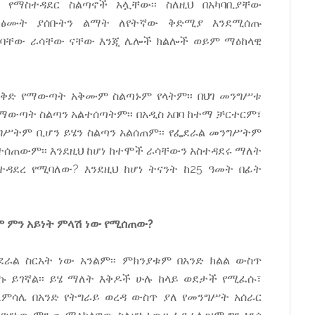
ር የማስተዳደር ስልጣኖች አሏቸው፡፡ ስለዚህ በአካባቢያቸው
ፅሙት ያሰቡትን ልማት ለየትኛው ቅድሚያ እንደሚሰጡ
ለባቸው ራሳቸው ናቸው እንጂ ሌሎች ክልሎች ወይም ማዕከላዊ
እቅድ የማውጣት አቅሙም ስልጣኑም የላትም፡፡ በህገ መንግሥቱ
የማውጣት ስልጣን አልተሰጣትም፡፡ በአዲስ አበባ ከተማ ቻርተርም፣
ንግሥትም ቢሆን ይሄን ስልጣን አልሰጠም፡፡ የፌደራል መንግሥትም
ተሰጠውም፡፡ እንደዚህ ከሆነ ከተሞች ራሳቸውን አስተዳደሩ ማለት
ተዳደረ የሚባለው? እንደዚህ ከሆነ ትናንት ከ25 ዓመት በፊት
ም ምን አይነት ምላሽ ነው የሚሰጠው?
ደራል ስርአት ነው አንልም፡፡ ምክንያቱም በአንድ ክልል ውስጥ
ኩ ይገኛል፡፡ ይሄ ማለት እቅዶች ሁሉ ከላይ ወደታች የሚፈሱ፣
ለምሳሌ በአንድ የትግራይ ወረዳ ውስጥ ያለ የመንግሥት አሰራር