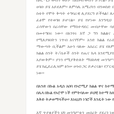
በኦሮሚያ ውስጥ ወይም በደቡብ ውስጥ ይገኛል፡፡ ይሄ
ሀሳቡ ይሄ አይደለም፡፡ ለምሳሌ አሜሪካን ብንወስድ በ
ስቴት የሞት ቅጣት
ተግባራዊ ሊያደርግ ይችላል፤ ሌ
ፈፅሞ የተወገዘ ይሆናል፡፡ ይሄ የሆነው እንግዲህ
ራሳቸውን በራሳቸው የማስተዳደር መብታቸው ሳ
በመተግበሩ ነው፡፡ በአንፃሩ እኛ ጋ ግን ክልልና
የሚለያዩበትን ነጥብ አናገኝም፡፡ አንድ ክልል የራ
ማውጣት ቢችልም አሁን ባለው አሰራር ይሄ የለም፡
ክልል ስንት ት/ቤቶች ስንት የጤና ኬላ እንደሚያ
አያውቅም። ያንን የሚያቅድለት ማዕከላዊ መንግሥት
ይሄ ከፌደራሊዝም ፅንሠ ሀሳብ ጋር ይቃረናል፡፡ የፓር
ነው፡፡
በአንድ በኩል አዲስ አበባ የኦሮሚያ ክልል ዋና ከተ
በሌላ በኩል የኦሮሞ ነች የምትባለው ይህቺ ከተማ 
እቅድ ትቃወማላችሁ፡፡ እነዚህን ነገሮች እንዴት ነው
እኛ ጥያቄያችን ህገ መንግሥቱን መሰረት ያደረገ 