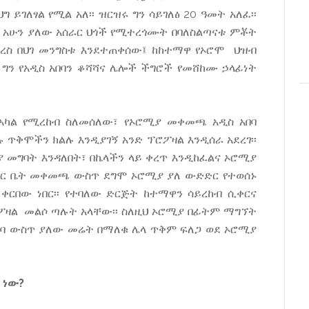
 ይገለፃል የሚል አለ፡፡ ዝርዝሩ ግን ሳይገለፅ 20 ዓመት አለፈ፡፡
 አሁን ያለው አሰራር ህጎች የሚተረጎሙት በባለስልጣናቱ ምቾት
ረስ በህገ መንግስቱ እንደተጠቀሰው፤ ከከተማዋ የኦሮሞ ህዝብ
 ግን የአዲስ አበባን ቆሻሻና ሌሎች ችግሮች የመሸከሙ ኃላፊነት
 አካል የሚረከብ ስለመሰለው፣ የኦሮሚያ መቀመጫ አዲስ አበባ
ሉ ጥቅሞችን ክልሉ እንዲያገኝ አንድ ፕሮፖዛል እንዲሰራ አደረገ፡፡
ያ መግባት እንዳለበት፣ በኬላችን ላይ ቀረጥ እንዲከፈልና ኦሮሚያ
ምክር ቤት መቀመጫ ውስጥ ደግሞ ኦሮሚያ ያለ ውድድር የተወሰኑ
ርበው ነበር፡፡ የተባለው ድርጅት ከተማዋን ሳይረከብ ሲቀርና
ፖዛል መልሶ ጣሉት አላቸው፡፡ ስለዚህ ኦሮሚያ በፊትም ማግኘት
አበባ ውስጥ ያለው መሬት በማለቁ ሌላ ጥቅም ፍለጋ ወደ ኦሮሚያ
 ነው?