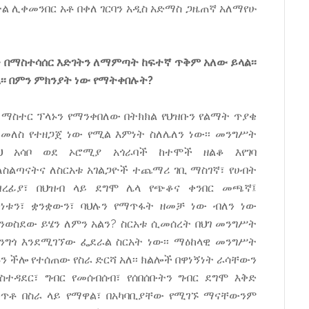
 ሊቀመንበር አቶ በቀለ ገርባን አዲስ አድማስ ጋዜጠኛ አለማየሁ
በማስተሳሰር እድገትን ለማምጣት ከፍተኛ ጥቅም አለው ይላል፡፡
፡፡ በምን ምክንያት ነው የማትቀበሉት?
 ማስተር ፕላኑን የማንቀበለው በትክክል የህዝቡን የልማት ጥያቄ
መለስ የተዘጋጀ ነው የሚል እምነት ስለሌለን ነው፡፡ መንግሥት
ህ አሳቦ ወደ ኦሮሚያ አጎራባች ከተሞች ዘልቆ እየገባ
ለስልጣናትና ለስርአቱ አገልጋዮች ተጨማሪ ገቢ ማስገኛ፣ የሀብት
ረፊያ፣ በህዝብ ላይ ደግሞ ሌላ የጭቆና ቀንበር መጫኛ፤
ነቱን፣ ቋንቋውን፣ ባህሉን የማጥፋት ዘመቻ ነው ብለን ነው
ንወስደው ይሄን ለምን አልን? ስርአቱ ሲመሰረት በህገ መንግሥት
ንግጎ እንደሚገኘው ፌደራል ስርአት ነው፡፡ ማዕከላዊ መንግሥት
ን ችሎ የተሰጠው የስራ ድርሻ አለ፡፡ ክልሎች በዋነኝነት ራሳቸውን
ስተዳደር፣ ግብር የመሰብሰብ፣ የሰበሰቡትን ግብር ደግሞ እቅድ
ጥቶ በስራ ላይ የማዋል፣ በአካባቢያቸው የሚገኙ ማናቸውንም