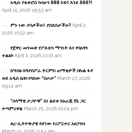
አዲሱ የቴድሮስ ካሳሁን 888 ኮድ፤ እንደ 666?!
April 15, 2026 05:53 am
ምኑ ነው ያሳቃችሁ፤ ያስደሰታችሁ?
April 2,
2026 10:52 am
የጀዋር መሃመድ የፖለቲካ ማንነት እና የባዕዳን
ተልዕኮ
April 2, 2026 10:16 am
ከግብፅ በዳያስፖራ ትርምስ ጠማቂዎች በኩል ፋኖ
ወደ አዲስ አበባ የላከው “ስጦታ”
March 27, 2026
09:14 am
“ሰላማዊ ታጋዮቹ” እነ ልደቱ ከአራጁ ሸኔ ጋር
ተጣምረዋል
March 25, 2026 01:04 pm
ጸረ-ኢትዮጵያዊ የሆነው የሪፖርተር አዘጋገብ
March 19, 2026 11:54 am