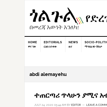
Skip
Skip
Skip
to
to
to
primary
content
primary
navigation
sidebar
HOME
EDITORIALS
NEWS
SOCIO-POLITI
ዋና ገጽ
ርዕሰ አንቀጽ
ዜና
ማኅበራዊ-ሽከታ
abdi alemayehu
ተጠርጣሪ ጥላሁን ያሚና አ
JULY 24, 2020 05:44 AM
BY
EDITOR
LEAVE A COM