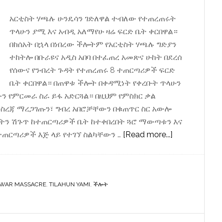
አርቲስት ሃጫሉ ሁንዴሳን ገድለዋል ተብለው የተጠረጠሩት
ጥላሁን ያሚ እና አብዲ አለማየሁ ዛሬ ፍርድ ቤት ቀርበዋል።
በከሰአት በኋላ በነበረው ችሎትም የአርቲስት ሃጫሉ ግድያን
ተከትሎ በቡራዩና አዲስ አበባ በተፈጠረ አመጽና ሁከት በደረሰ
የሰውና የንብረት ጉዳት የተጠረጠሩ 8 ተጠርጣሪዎች ፍርድ
ቤት ቀርበዋል። በጠዋቱ ችሎት በቀዳሚነት የቀረቡት ጥላሁን
ን የምርመራ ስራ ይፋ አድርጓል። በዚህም የምስክር ቃል
ማስረጃ ማረጋገጡን፣ ግብረ አበሮቻቸውን በቁጠጥር ስር አውሎ
በትን ሽጉጥ ከተጠርጣሪዎች ቤት ከተቀበረበት ጓሮ ማውጣቱን እና
about
ተጠርጣሪዎች እጅ ላይ የተገኘ ስልካቸውን …
[Read more...]
ተጠርጣሪ
ጥላሁን
ያሚና
AWAR MASSACRE
,
TILAHUN YAMI
,
ችሎት
አብዲ
አለማየሁ
ፍርድ