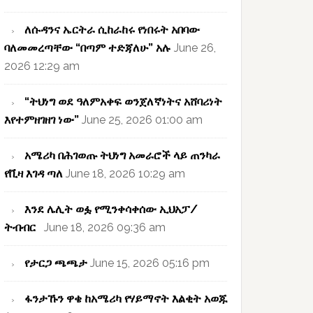
ለሱዳንና ኤርትራ ሲከራከሩ የነበሩት አበባው
ባለመመረጣቸው “በጣም ተድጃለሁ” አሉ
June 26,
2026 12:29 am
“ትህነግ ወደ ዓለምአቀፍ ወንጀለኛነትና አሸባሪነት
እየተምዘገዘገ ነው”
June 25, 2026 01:00 am
አሜሪካ በሕገወጡ ትህነግ አመራሮች ላይ ጠንካራ
የቪዛ እገዳ ጣለ
June 18, 2026 10:29 am
እንደ ሌሊት ወፏ የሚንቀሳቀሰው ኢህአፓ/
ትብብር
June 18, 2026 09:36 am
የታርጋ ጫጫታ
June 15, 2026 05:16 pm
ፋንታኹን ዋቄ ከአሜሪካ የሃይማኖት እልቂት አወጁ