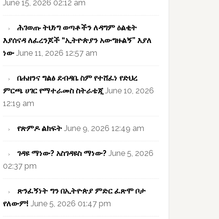
June 15, 2026 02:12 am
ሕገወጡ ትህነግ ወጣቶችን ለዳግም ዕልቂት
እያሰናዳ ለፈረንጆች “ኢትዮጵያን አውግዙልኝ” እያለ
ነው
June 11, 2026 12:57 am
በሐዘንና ግልፅ ደብዳቤ ስም የተሸፈነ የድህረ
ምርጫ ሀገር የማተራመስ ስትራቴጂ
June 10, 2026
12:19 am
የጽምዶ ልክፍት
June 9, 2026 12:49 am
ገዳዩ ማነው? አስገዳዩስ ማነው?
June 5, 2026
02:37 pm
ጽንፈኝነት ግን በኢትዮጵያ ምድር ፈጽሞ ቦታ
የለውም!
June 5, 2026 01:47 pm