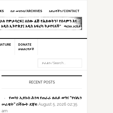
KS
ቤተ መዝገብ/ARCHIVES
አድራሻችን/CONTACT
RATURE
DONATE
ለባለድርሻዎች
ይፈልጉ/SEARCH...
rimary
idebar
RECENT POSTS
የመካነ ኢየሱስ ሕንጻ የጠራራ ፀሐይ ወግና “የብሌን
ሠራዊት” በችሎት ደጃፍ
August 5, 2026 02:35
am