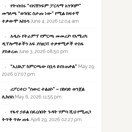
የትብብሩ “ብናሸንፍም ፓርላማ አንገባም”
መግለጫ “ወንበር ስታጡ ነው” የሚል ከፍተኛ
ተቃውሞ አስነሳ
June 4, 2026 12:04 am
አዲሱ የትራምፕ የምርጫ መመሪያ፡ የአሜሪካ
ዲፕሎማቶችን አፍ ያስዘጋ፤ ተቃዋሚዎች ተስፋ
ያስቆረጠ
June 3, 2026 08:50 pm
“ኢህአፓ ከምርጫው በኋላ ይሰነጠቃል”
May 29,
2026 07:07 pm
ሪፖርተር፡ “ስውር ተልዕኮ” – በከባድ ወንጀል
ሊከሰስ
May 6, 2026 11:55 pm
የፋኖ ኃይል በደረሰበት ጉዳት ሃምሳ ሺህ የሚጠጋ
ትጥቅ ጥሎ ጠፋ
April 29, 2026 02:27 pm