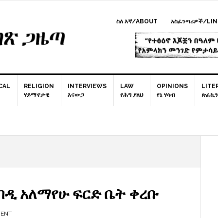
ስለ እኛ/ABOUT
አስፈንጣሪዎች/LIN
CAL
RELIGION
INTERVIEWS
LAW
OPINIONS
LITE
ሃይማኖታዊ
እናውጋ
የሕግ ያለህ
የኔ ሃሳብ
ጽፈኪን
P
S
ብዲ አለማየሁ ፍርድ ቤት ቀረቡ
MENT