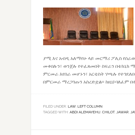
ያሚ እና አብዲ አለማየሁ ላይ መርማሪ ፖሊስ የሰራው
መቀበሉን፣ ወንጀሉ የተፈጸመበት ስፍራን በቴክኒክ 
ምርመራ እየሰራ መሆኑን፣ አርቲስት ሃጫሉ የተገደለ
በምርመራ ማረጋገጡን አስረድቷል፡፡ ከዚህ ባለፈም በ
FILED UNDER:
LAW
,
LEFT COLUMN
TAGGED WITH:
ABDI ALEMAYEHU
,
CHILOT
,
JAWAR
,
J