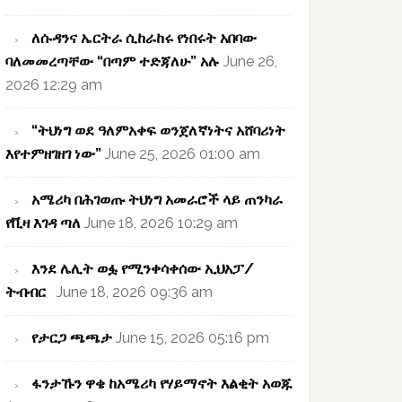
ለሱዳንና ኤርትራ ሲከራከሩ የነበሩት አበባው
ባለመመረጣቸው “በጣም ተድጃለሁ” አሉ
June 26,
2026 12:29 am
“ትህነግ ወደ ዓለምአቀፍ ወንጀለኛነትና አሸባሪነት
እየተምዘገዘገ ነው”
June 25, 2026 01:00 am
አሜሪካ በሕገወጡ ትህነግ አመራሮች ላይ ጠንካራ
የቪዛ እገዳ ጣለ
June 18, 2026 10:29 am
እንደ ሌሊት ወፏ የሚንቀሳቀሰው ኢህአፓ/
ትብብር
June 18, 2026 09:36 am
የታርጋ ጫጫታ
June 15, 2026 05:16 pm
ፋንታኹን ዋቄ ከአሜሪካ የሃይማኖት እልቂት አወጁ