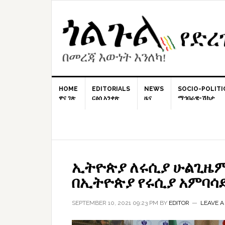
Skip
Skip
Skip
to
to
to
primary
content
primary
navigation
sidebar
HOME
EDITORIALS
NEWS
SOCIO-POLITI
ዋና ገጽ
ርዕሰ አንቀጽ
ዜና
ማኅበራዊ-ሽከታ
ኢትዮጵያ ለሩሲያ ሁልጊዜም 
በኢትዮጵያ የሩሲያ አምባሳ
SEPTEMBER 10, 2021 09:23 PM
BY
EDITOR
LEAVE 