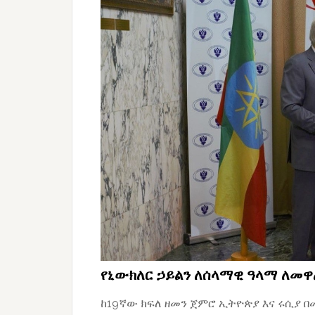
የኒውክለር ኃይልን ለሰላማዊ ዓላማ ለመዋ
ከ19ኛው ክፍለ ዘመን ጀምሮ ኢትዮጵያ እና ሩሲያ በ