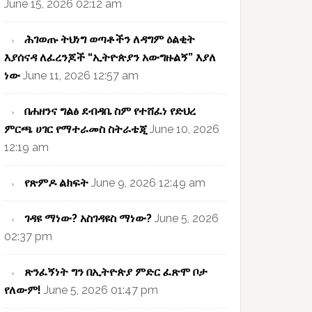
June 15, 2026 02:12 am
ሕገወጡ ትህነግ ወጣቶችን ለዳግም ዕልቂት
እያሰናዳ ለፈረንጆች “ኢትዮጵያን አውግዙልኝ” እያለ
ነው
June 11, 2026 12:57 am
በሐዘንና ግልፅ ደብዳቤ ስም የተሸፈነ የድህረ
ምርጫ ሀገር የማተራመስ ስትራቴጂ
June 10, 2026
12:19 am
የጽምዶ ልክፍት
June 9, 2026 12:49 am
ገዳዩ ማነው? አስገዳዩስ ማነው?
June 5, 2026
02:37 pm
ጽንፈኝነት ግን በኢትዮጵያ ምድር ፈጽሞ ቦታ
የለውም!
June 5, 2026 01:47 pm