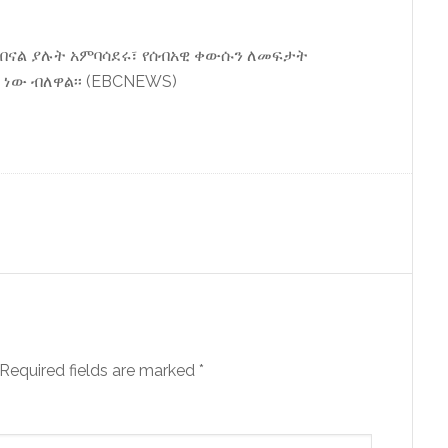
ስበናል ያሉት አምባሳደሩ፣ የሰብአዊ ቀውሱን ለመፍታት
 ነው ብለዋል፡፡ (EBCNEWS)
Required fields are marked
*