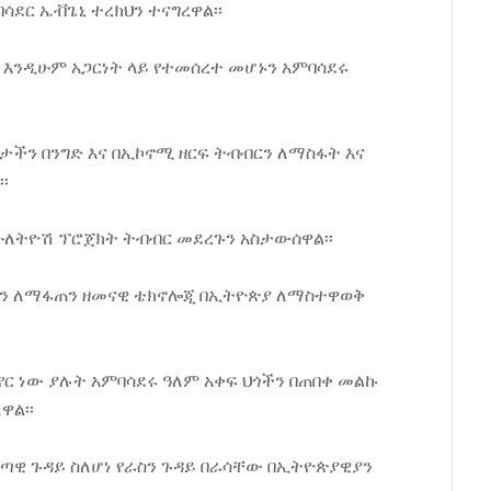
ደር ኤቭጌኒ ተረክህን ተናግረዋል፡፡
ት እንዲሁም አጋርነት ላይ የተመሰረተ መሆኑን አምባሳደሩ
ረታችን በንግድ እና በኢኮኖሚ ዘርፍ ትብብርን ለማስፋት እና
፡
ሁለትዮሽ ፕሮጀክት ትብብር መደረጉን አስታውሰዋል፡፡
ትን ለማፋጠን ዘመናዊ ቴክኖሎጂ በኢትዮጵያ ለማስተዋወቅ
የር ነው ያሉት አምባሳደሩ ዓለም አቀፍ ህጎችን በጠበቀ መልኩ
ዋል፡፡
ጣዊ ጉዳይ ስለሆነ የራስን ጉዳይ በራሳቸው በኢትዮጵያዊያን