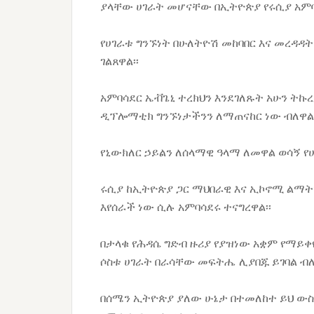
ያላቸው ሀገራት መሆናቸው በኢትዮጵያ የሩሲያ አምባሳ
የሀገራቱ ግንኙነት በሁለትዮሽ መከባበር እና መረዳዳ
ገልጸዋል፡፡
አምባሳደር ኤቭጌኒ ተረክህን እንደገለጹት አሁን ትኩ
ዲፕሎማቲክ ግንኙነታችንን ለማጠናከር ነው ብለዋል፡
የኒውክለር ኃይልን ለሰላማዊ ዓላማ ለመዋል ወሳኝ የ
ሩሲያ ከኢትዮጵያ ጋር ማህበራዊ እና ኢኮኖሚ ልማ
እየሰራች ነው ሲሉ አምባሳደሩ ተናግረዋል፡፡
በታላቁ የሕዳሴ ግድብ ዙሪያ የያዝነው አቋም የማይቀ
ሶስቱ ሀገራት በራሳቸው መፍትሔ ሊያበጁ ይገባል ብለ
በሰሜን ኢትዮጵያ ያለው ሁኔታ በተመለከተ ይህ ውስ