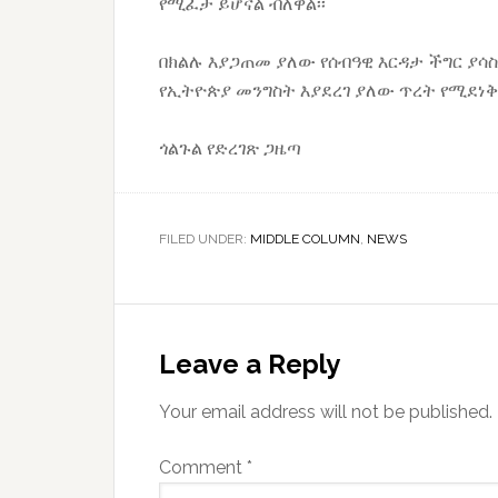
የሚፈታ ይሆናል ብለዋል፡፡
በክልሉ እያጋጠመ ያለው የሰብዓዊ እርዳታ ችግር ያሳ
የኢትዮጵያ መንግስት እያደረገ ያለው ጥረት የሚደነቅ
ጎልጉል የድረገጽ ጋዜጣ
FILED UNDER:
MIDDLE COLUMN
,
NEWS
Reader
Interactions
Leave a Reply
Your email address will not be published.
Comment
*