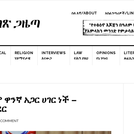
ስለ እኛ/ABOUT
አስፈንጣሪዎች/LIN
CAL
RELIGION
INTERVIEWS
LAW
OPINIONS
LITE
ሃይማኖታዊ
እናውጋ
የሕግ ያለህ
የኔ ሃሳብ
ጽፈኪን
P
S
ዋንኛ አጋር ሀገር ነች –
ደር
A COMMENT