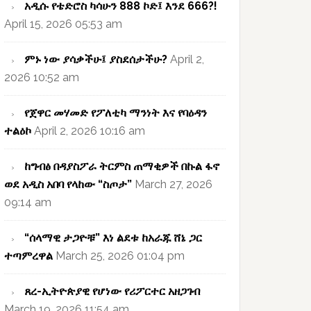
አዲሱ የቴድሮስ ካሳሁን 888 ኮድ፤ እንደ 666?!
April 15, 2026 05:53 am
ምኑ ነው ያሳቃችሁ፤ ያስደሰታችሁ?
April 2,
2026 10:52 am
የጀዋር መሃመድ የፖለቲካ ማንነት እና የባዕዳን
ተልዕኮ
April 2, 2026 10:16 am
ከግብፅ በዳያስፖራ ትርምስ ጠማቂዎች በኩል ፋኖ
ወደ አዲስ አበባ የላከው “ስጦታ”
March 27, 2026
09:14 am
“ሰላማዊ ታጋዮቹ” እነ ልደቱ ከአራጁ ሸኔ ጋር
ተጣምረዋል
March 25, 2026 01:04 pm
ጸረ-ኢትዮጵያዊ የሆነው የሪፖርተር አዘጋገብ
March 19, 2026 11:54 am