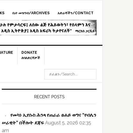
KS
ቤተ መዝገብ/ARCHIVES
አድራሻችን/CONTACT
RATURE
DONATE
ለባለድርሻዎች
ይፈልጉ/SEARCH...
rimary
idebar
RECENT POSTS
የመካነ ኢየሱስ ሕንጻ የጠራራ ፀሐይ ወግና “የብሌን
ሠራዊት” በችሎት ደጃፍ
August 5, 2026 02:35
am