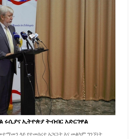
ል ሩሲያና ኢትዮጵያ ትብብር አድርገዋል
መተማመን ላይ የተመሰረተ አጋርነት እና መልካም ግንኙነት