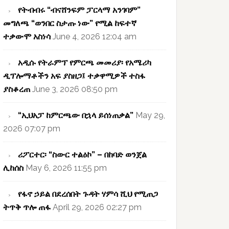
የትብብሩ “ብናሸንፍም ፓርላማ አንገባም”
መግለጫ “ወንበር ስታጡ ነው” የሚል ከፍተኛ
ተቃውሞ አስነሳ
June 4, 2026 12:04 am
አዲሱ የትራምፕ የምርጫ መመሪያ፡ የአሜሪካ
ዲፕሎማቶችን አፍ ያስዘጋ፤ ተቃዋሚዎች ተስፋ
ያስቆረጠ
June 3, 2026 08:50 pm
“ኢህአፓ ከምርጫው በኋላ ይሰነጠቃል”
May 29,
2026 07:07 pm
ሪፖርተር፡ “ስውር ተልዕኮ” – በከባድ ወንጀል
ሊከሰስ
May 6, 2026 11:55 pm
የፋኖ ኃይል በደረሰበት ጉዳት ሃምሳ ሺህ የሚጠጋ
ትጥቅ ጥሎ ጠፋ
April 29, 2026 02:27 pm