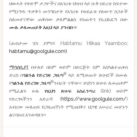
ህወሓት የቀድሞ ታጋዮችና በአገሪቱ ህዝብ ላይ ሱቅ በደረቴ ከፍተው
የሚነግዱ ጥቃቅን መንግስታት የአገሪቱ የወደፊቱ የለውጥ ስጋቶች
ስለመሆናቸው ጠቅሰው ቃለምልልስ የሰጡትን የኢህአዴግ ሰው
ሙሉ ቃለመጠይቅ እዚህ ላይ ያንብቡ።
(ሐብታሙ ሂካ ያምቦ፤ Habtamu Hiikaa Yaamboo;
habtamu@goolgule.com)
ማሳሰቢያ፤
በተለይ በስም ወይም በድርጅት ስም እስካልተጠቀሰ
®
ድረስ በ
ጎልጉል የድረገጽ ጋዜጣ
ላይ ለሚወጡት ጽሁፎች በሙሉ
®
የ
ጎልጉል የድረገጽ ጋዜጣ
ንብረት ናቸው፡፡ ይህንን ጽሁፍ ለመጠቀም
የሚፈልጉ ሁሉ
የዚህን ጽሁፍ አስፈንጣሪ
(link) ወይም
የድረገጻችንን አድራሻ (
https://www.goolgule.com/
)
አብረው መለጠፍ ከጋዜጠኛነት የሚጠበቅና ህጋዊ አሠራር መሆኑን
ልናሳስብ እንወዳለን፡፡