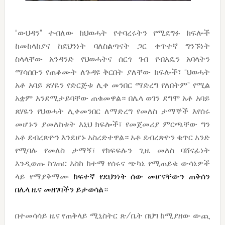
“ውህዳን” ተብለው ከህወሓት የተባረሩትን የሚደግፉ ክፍሎች
ከመከላከያና ከደህንነት ባለስልጣናት ጋር ቀጥተኛ ግንኙነት
ስላላቸው አንዳንድ የህወሓትና ሰርጎ ገብ የብአዴን አባላትን
ማሳሰቡን የጠቆሙት ለጉዳዩ ቅርበት ያለቸው ክፍሎች፣ “ህወሓት
አቶ አባይ ጸሃዬን የድርጅቱ ሊቀ መንበር ማድረግ የለበትም” የሚል
አቋም እንደሚታይባቸው ጠቁመዋል። በሌላ ወገን ደግሞ አቶ አባይ
ጸሃዬን የህወሓት ሊቀመንበር ለማድረግ የመለስ ታማኞች እየሰሩ
መሆኑን ያመለከቱት እኒህ ክፍሎች፣ የመጀመሪያ ምርጫቸው ግን
አቶ ደብረጽዮን እንደሆኑ አስረድተዋል። አቶ ደብረጽዮን ቁጥር አንድ
የሚባሉ የመለስ ታማኝ፣ የክፍፍሉን ጊዜ መለስ ባሸናፊነት
እንዲወጡ ከገጠር እስከ ከተማ የሰሩና ጭካኔ የሚጠይቁ ውሳኔዎች
ላይ የማያቅማሙ
ከፍተኛ የደህንነት ሰው መሆናቸውን ጠቅሰን
በሌላ ዜና መዘገባችን ይታወሳል
።
በተመሳሳይ ዜና የጠቅላይ ሚኒስትር ጽ/ቤት በህግ ከሚያዘው ውጪ