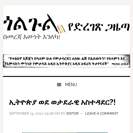
Skip
Skip
Skip
to
to
to
primary
content
primary
navigation
sidebar
MENU
ኢትዮጵያ ወደ ወታደራዊ አስተዳደር?!
SEPTEMBER 14, 2012 09:08 AM
BY
EDITOR
LEAVE A COMMENT