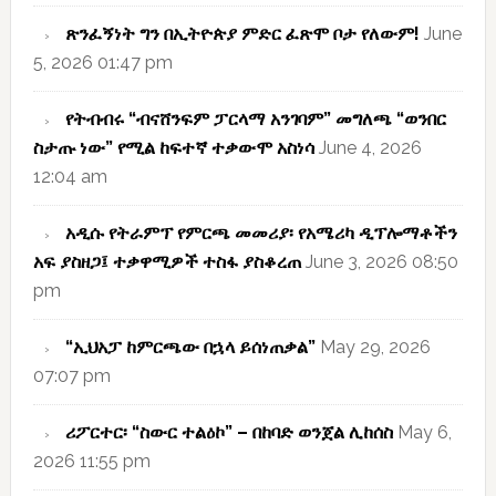
ጽንፈኝነት ግን በኢትዮጵያ ምድር ፈጽሞ ቦታ የለውም!
June
5, 2026 01:47 pm
የትብብሩ “ብናሸንፍም ፓርላማ አንገባም” መግለጫ “ወንበር
ስታጡ ነው” የሚል ከፍተኛ ተቃውሞ አስነሳ
June 4, 2026
12:04 am
አዲሱ የትራምፕ የምርጫ መመሪያ፡ የአሜሪካ ዲፕሎማቶችን
አፍ ያስዘጋ፤ ተቃዋሚዎች ተስፋ ያስቆረጠ
June 3, 2026 08:50
pm
“ኢህአፓ ከምርጫው በኋላ ይሰነጠቃል”
May 29, 2026
07:07 pm
ሪፖርተር፡ “ስውር ተልዕኮ” – በከባድ ወንጀል ሊከሰስ
May 6,
2026 11:55 pm