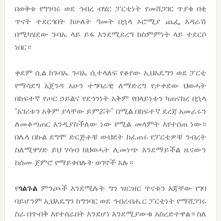
በወቅቱ የግንባሩ ወደ ኅብረ ብሄር ፓርቲነት የመሸጋገር ጥያቄ በቂ
ጥናት ተደርጎበት ከሁለት ዓመት በኋላ ኦሮሚያ ጨፌ አዳራሽ
በሚካሄደው ጉባኤ ላይ ይፋ እንደሚደረግ ከስምምነት ላይ ተደርሶ
ነበር።
ቀደም ሲል ከጉባኤ ጉባኤ ሲተላለፍ የቆየው ኢህአዴግን ወደ ፓርቲ
የማሳደግ አጀንዳ አሁን ተግባራዊ ለማድረግ የታቀደው ህወሓት
በከፍተኛ የጦር ኃይልና የደኅንነት አቅም የበላይነቱን ካጠናከረ በኋላ
“አገሪቱን አቅም ያላቸው ይምሯት” በሚል በከፍተኛ ደረጃ አመራሩን
ለመቆጣጠር እንዲያስችለው ነው የሚል መላምት እየተሰጠ ነው።
በሌላ በኩል ደግሞ ድርጅቶቹ ውህደት ከፈጠሩ የፓርቲዎቹ ንብረት
ስለሚዋሃድ ይህ ሃሳብ ከህወሓት ሊመነጭ እንደማይችል ዜናውን
ከሰሙ ጀምሮ የማይቀበሉት ወገኖች አሉ።
የ
ጎልጉል
ምንጮች እንደሚሉት ግን ዝርዝር ጥናቱን እጃቸው የገባ
ባይሆንም ኢህአዴግን ከግንባር ወደ ኅብረብሔር ፓርቲነት የማሸጋገሩ
ስራ በጥብቅ እየተሰራበት እንደሆነ እንደሚያውቁ አስረድተዋል። ስለ