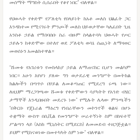
መሰማት ማግስት ሲሰራበት የቆየ ነበር” ብለዋል።
የህወሓት የቀድሞ የፖለቲካ የበላይነት ከአቶ መለስ ህልፈት ጋር
እንዳከተመ የሚናገሩት ምንጮች መለስ ህይወታቸው ካለፈበት ጊዜ
አንስቶ ኃይል የማሰባሰቡ ስራ ብዙም ስላልተሳካ ህወሓት የጦር
ኃይሉን ከቀድሞው በተለየ ወደ ፖለቲካ ወሳኔ ሰጪነት ለማዛወር
መወሰኑን አመልክተዋል።
“ሹመቱ የአገሪቱን የመከላከያ ኃይል ለማጠናከር ቢሆን መልካም
ነበር። አሁን እየሆነ ያለው ግን ወታደራዊ መንግሥት በመትከል
ክልሎችን በጣጥሶ በሃይል ለመቆጣጠር የሚደረግ ሩጫ ነው።
ለዚህም ማረጋገጫው ሹመቱ የቀድሞውን ሳያካትት የአንድ ብሄር
ታማኞች እንዲበዙበት መደረጉ ነው” የሚሉት ሌላው ምንጫችን
“በቅርቡ የጄኔራል ማዕረግ የነበራቸውን መኮንኖች ቁልፍ በሆኑ
ተቋማት ውስጥ በሲቪል የመንግሥት ሠራተኝነት ስም በከፍተኛ
ሥልጣን ላይ (እስከ ሚኒስትር በሚደርስ) ለመመደብ ተዘጋጅቷል።
ይህም የሚከናወነው በመተካካት ስም ነው” ብለዋል።