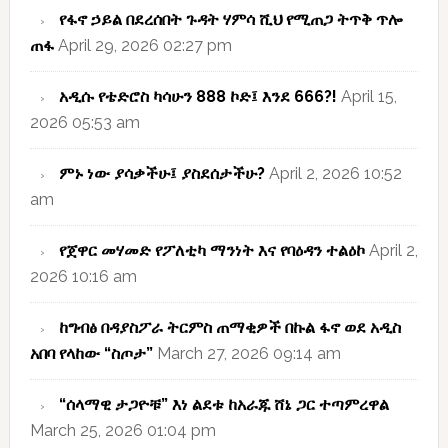
የፋኖ ኃይል በደረሰበት ጉዳት ሃምሳ ሺህ የሚጠጋ ትጥቅ ጥሎ
ጠፋ
April 29, 2026 02:27 pm
አዲሱ የቴድሮስ ካሳሁን 888 ኮድ፤ እንደ 666?!
April 15,
2026 05:53 am
ምኑ ነው ያሳቃችሁ፤ ያስደሰታችሁ?
April 2, 2026 10:52
am
የጀዋር መሃመድ የፖለቲካ ማንነት እና የባዕዳን ተልዕኮ
April 2,
2026 10:16 am
ከግብፅ በዳያስፖራ ትርምስ ጠማቂዎች በኩል ፋኖ ወደ አዲስ
አበባ የላከው “ስጦታ”
March 27, 2026 09:14 am
“ሰላማዊ ታጋዮቹ” እነ ልደቱ ከአራጁ ሸኔ ጋር ተጣምረዋል
March 25, 2026 01:04 pm