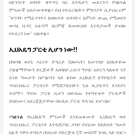
በደኅንነት አባላት ቁጥጥር ስር እንዲሆን መደረጉን የጎልጉል
ምንጮች አስታውቀዋል። ይህ የተደረገበትን ምክንያት ሲያብራሩም
“ድንገት የማፈንገጥና ከህወሓት ፍላጎትና እምነት ውጪ የሚወሰን
ውሳኔ ቢኖር አፋጣኝ እርምጃ ለመውሰድ እንዲያመች ተብሎ
የተደረገ ነው” ብለዋል።
ኢህአዴግ ፓርቲ ሊሆን ነው!!
ህዝባዊ ወያኔ ሓርነት ትግራይ (ህወሓት) ከመንገድ እየለቃቀመ
ያቋቋማቸውን ድርጅቶች አሰባስቦ ራሱን ግንባር አድርጎ ላለፉት ሃያ
አንድ ዓመታት በሥልጣን ላይ ቆየው ኢህአዴግ ከግንባርነት ወደ
ኅብረብሔር ፓርቲነት የሚሸጋገርበትን ጊዜ ሊያፋጥን እንደሆነ
ተሰማ። ግንባሩ ፓርቲ ሲሆን በውስጡ የተካተቱት ፓርቲዎች
ይከስሙና አደረጃጀታቸው በአዲሱ ፓርቲ ጥላ ስር ይሆናል፡፡
የ
ጎልጉል
የኢህአዴግ ምንጮች እንደጠቆሙት ኢህአዴግ ወደ
ኅብረብሔር ፓርቲነት እንዲሸጋገር ታስቦ የነበረው ከስድስት ዓመት
በፊት ሃዋሳ ተካሂዶ በነበረው የድርጅቱ 5ኛ መደበኛ ጉባኤ ላይ ነበር።