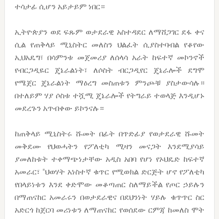
ተሳታፊ ሲሆን አይታይም ነበር።
ኢትዮጵያን ወደ ፍጹም ወታደራዊ አስተዳደር ለማሸጋገር ደፋ ቀና
ሲል የጠቅላይ ሚኒስትር መለስን ህልፈት ሲያስተባብል የቆየው
ኢህአዴግ፣ በሳምንቱ መጀመሪያ ለሰላሳ አራት ከፍተኛ መኮንኖች
የብርጋዲዬር ጄኔራልነት፣ ለሶስት ብርጋዲየር ጄኔራሎች ደግሞ
የሜጀር ጄኔራልነት ማዕረግ መስጠቱን ምንጮቹ ያስታውሳሉ።
በተለይም ሃያ ሶስቱ ተሿሚ ጄኔራሎች የትግራይ ተወላጅ እንዲሆኑ
መደረጉን አጥብቀው ይኮንናሉ።
ከጠቅላይ ሚኒስትሩ ሹመት በፊት በጥድፊያ የወታደራዊ ሹመት
መቅደሙ የህወሓትን የፖለቲካ ሚዛን መናጋት እንደሚያሳይ
ያመለከቱት ተቀማጭነታቸው አዲስ አበባ የሆነ የኦህዴድ ከፍተኛ
አመራር፣ “ህወሃት አነስተኛ ቁጥር የሚወክል ድርጅት ሆኖ የፖለቲካ
የበላይነቱን እንደ ቀድሞው መቆጣጠር ስለማይችል የጦር ኃይሉን
በማጠናከር አመራሩን በወታደራዊና በደህንነት ሃይሉ ቁጥጥር ስር
አድርጎ ከጀርባ መሪነቱን ለማጠናከር የወሰደው ርምጃ ከመለስ ሞት