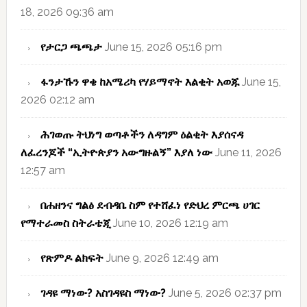
18, 2026 09:36 am
የታርጋ ጫጫታ
June 15, 2026 05:16 pm
ፋንታኹን ዋቄ ከአሜሪካ የሃይማኖት እልቂት አወጁ
June 15,
2026 02:12 am
ሕገወጡ ትህነግ ወጣቶችን ለዳግም ዕልቂት እያሰናዳ
ለፈረንጆች “ኢትዮጵያን አውግዙልኝ” እያለ ነው
June 11, 2026
12:57 am
በሐዘንና ግልፅ ደብዳቤ ስም የተሸፈነ የድህረ ምርጫ ሀገር
የማተራመስ ስትራቴጂ
June 10, 2026 12:19 am
የጽምዶ ልክፍት
June 9, 2026 12:49 am
ገዳዩ ማነው? አስገዳዩስ ማነው?
June 5, 2026 02:37 pm