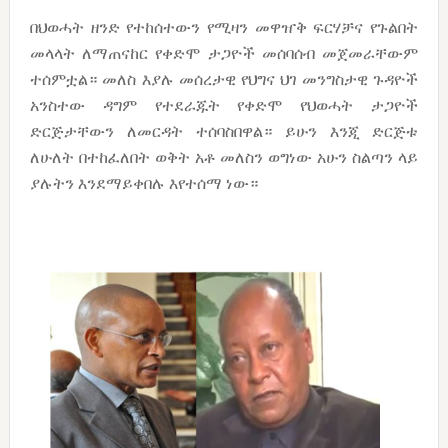
በህወሓት ዘንድ የተከሰተውን የሚዛን መዋዠቅ ፍርሃቻና የጉልበት
መላላት ለማጠናከር የቀድሞ ታጋዮች መሰባሰብ መጀመራቸውም
ተሰምቷል። መለስ እያሉ መሰረታዊ የህግና ህገ መንግስታዊ ጉዳዮች
አንስተው ዳግም የተደራጁት የቀድሞ የህወሓት ታጋዮች
ድርጅታቸውን ለመርዳት ተሰባስበዋል። ይሁን እንጂ ድርጅቱ
ለሁለት በተከፈለበት ወቅት አቶ መለስን ወግነው አሁን ስልጣን ላይ
ያሉትን እንደማይቀበሉ እየተሰማ ነው።