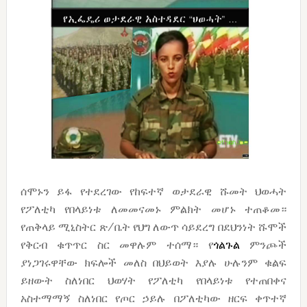
ሰሞኑን ይፋ የተደረገው የከፍተኛ ወታደራዊ ሹመት ህወሓት
የፖለቲካ የበላይነቱ ለመመናመኑ ምልክት መሆኑ ተጠቆመ።
የጠቅላይ ሚኒስትር ጽ/ቤት የህግ ለውጥ ሳይደረግ በደህንነት ሹሞች
የቅርብ ቁጥጥር ስር መዋሉም ተሰማ። የ
ጎልጉል
ምንጮች
ያነጋገሩዋቸው ክፍሎች መለስ በህይወት እያሉ ሁሉንም ቁልፍ
ይዘውት ስለነበር ህወሃት የፖለቲካ የበላይነቱ የተጠበቀና
አስተማማኝ ስለነበር የጦር ኃይሉ በፖለቲካው ዘርፍ ቀጥተኛ