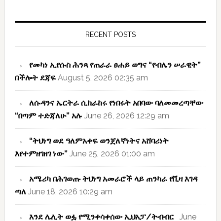
Primary
Sidebar
RECENT POSTS
የመካነ ኢየሱስ ሕንጻ የጠራራ ፀሐይ ወግና “የብሌን ሠራዊት”
በችሎት ደጃፍ
August 5, 2026 02:35 am
ለሱዳንና ኤርትራ ሲከራከሩ የነበሩት አበባው ባለመመረጣቸው
“በጣም ተድጃለሁ” አሉ
June 26, 2026 12:29 am
“ትህነግ ወደ ዓለምአቀፍ ወንጀለኛነትና አሸባሪነት
እየተምዘገዘገ ነው”
June 25, 2026 01:00 am
አሜሪካ በሕገወጡ ትህነግ አመራሮች ላይ ጠንካራ የቪዛ እገዳ
ጣለ
June 18, 2026 10:29 am
እንደ ሌሊት ወፏ የሚንቀሳቀሰው ኢህአፓ/ትብብር
June