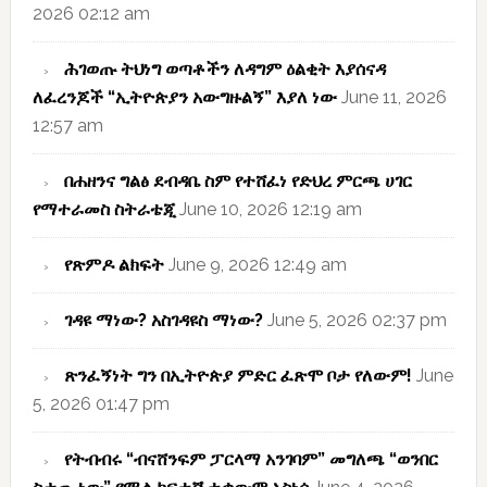
2026 02:12 am
ሕገወጡ ትህነግ ወጣቶችን ለዳግም ዕልቂት እያሰናዳ
ለፈረንጆች “ኢትዮጵያን አውግዙልኝ” እያለ ነው
June 11, 2026
12:57 am
በሐዘንና ግልፅ ደብዳቤ ስም የተሸፈነ የድህረ ምርጫ ሀገር
የማተራመስ ስትራቴጂ
June 10, 2026 12:19 am
የጽምዶ ልክፍት
June 9, 2026 12:49 am
ገዳዩ ማነው? አስገዳዩስ ማነው?
June 5, 2026 02:37 pm
ጽንፈኝነት ግን በኢትዮጵያ ምድር ፈጽሞ ቦታ የለውም!
June
5, 2026 01:47 pm
የትብብሩ “ብናሸንፍም ፓርላማ አንገባም” መግለጫ “ወንበር