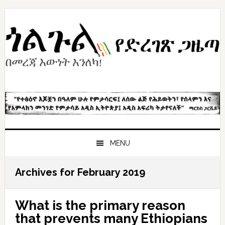
Skip
Skip
Skip
to
to
to
primary
content
primary
navigation
sidebar
MENU
Archives for February 2019
What is the primary reason
that prevents many Ethiopians