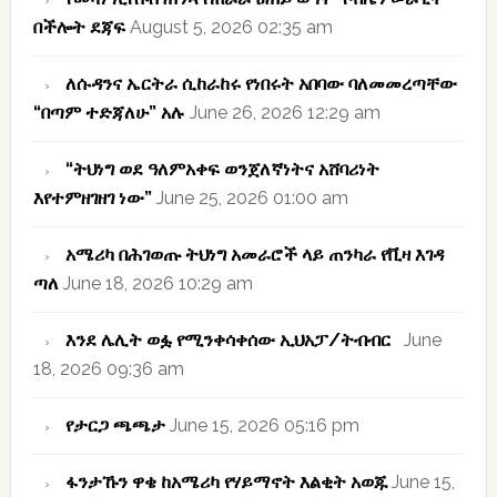
በችሎት ደጃፍ
August 5, 2026 02:35 am
ለሱዳንና ኤርትራ ሲከራከሩ የነበሩት አበባው ባለመመረጣቸው
“በጣም ተድጃለሁ” አሉ
June 26, 2026 12:29 am
“ትህነግ ወደ ዓለምአቀፍ ወንጀለኛነትና አሸባሪነት
እየተምዘገዘገ ነው”
June 25, 2026 01:00 am
አሜሪካ በሕገወጡ ትህነግ አመራሮች ላይ ጠንካራ የቪዛ እገዳ
ጣለ
June 18, 2026 10:29 am
እንደ ሌሊት ወፏ የሚንቀሳቀሰው ኢህአፓ/ትብብር
June
18, 2026 09:36 am
የታርጋ ጫጫታ
June 15, 2026 05:16 pm
ፋንታኹን ዋቄ ከአሜሪካ የሃይማኖት እልቂት አወጁ
June 15,