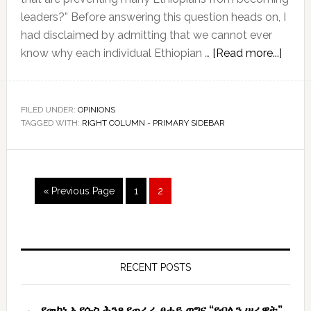
leaders?” Before answering this question heads on, I
had disclaimed by admitting that we cannot ever
abou
know why each individual Ethiopian …
[Read more...]
What
is
the
FILED UNDER:
OPINIONS
TAGGED WITH:
RIGHT COLUMN - PRIMARY SIDEBAR
prima
reaso
that
preve
Page
Page
« Previous Page
1
2
many
Ethio
from
Primary
beco
Sidebar
RECENT POSTS
leade
የመካነ ኢየሱስ ሕንጻ የጠራራ ፀሐይ ወግና “የብሌን ሠራዊት”