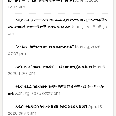
ስታጡ ነው” የሚል ከፍተኛ ተቃውሞ አስነሳ
June 4, 2026
12:04 am
አዲሱ የትራምፕ የምርጫ መመሪያ፡ የአሜሪካ ዲፕሎማቶችን
አፍ ያስዘጋ፤ ተቃዋሚዎች ተስፋ ያስቆረጠ
June 3, 2026 08:50
pm
“ኢህአፓ ከምርጫው በኋላ ይሰነጠቃል”
May 29, 2026
07:07 pm
ሪፖርተር፡ “ስውር ተልዕኮ” – በከባድ ወንጀል ሊከሰስ
May 6,
2026 11:55 pm
የፋኖ ኃይል በደረሰበት ጉዳት ሃምሳ ሺህ የሚጠጋ ትጥቅ ጥሎ
ጠፋ
April 29, 2026 02:27 pm
አዲሱ የቴድሮስ ካሳሁን 888 ኮድ፤ እንደ 666?!
April 15,
2026 05:53 am