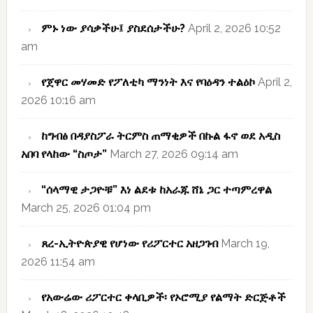
ምኑ ነው ያሳቃችሁ፤ ያስደሰታችሁ?
April 2, 2026 10:52
am
የጀዋር መሃመድ የፖለቲካ ማንነት እና የባዕዳን ተልዕኮ
April 2,
2026 10:16 am
ከግብፅ በዳያስፖራ ትርምስ ጠማቂዎች በኩል ፋኖ ወደ አዲስ
አበባ የላከው “ስጦታ”
March 27, 2026 09:14 am
“ሰላማዊ ታጋዮቹ” እነ ልደቱ ከአራጁ ሸኔ ጋር ተጣምረዋል
March 25, 2026 01:04 pm
ጸረ-ኢትዮጵያዊ የሆነው የሪፖርተር አዘጋገብ
March 19,
2026 11:54 am
የአውሬው ሪፖርተር ቀላቢዎች፡ የኦሮሚያ የልማት ድርጅቶች