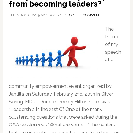
from becoming leaders?
FEBRUARY 6, 2019 02:11 AM
BY
EDITOR
1 COMMENT
The
theme
of my
speech
at a
community empowerment event organized by
Jantilla on Saturday, February 2nd, 2019 in Silver
Spring, MD at Double Tree by Hilton hotel was
“Leadership in the 21st C”. One of the many
outstanding questions that were asked during the
Q&A session was “What are some of the barriers
that are preventing many Ethiopians from becoming