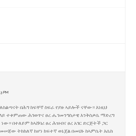
43 PM
ለስልጣናት በሕግ ከፍቸኛ ስፍራ የያዙ ኣይሎች ናቸው። እነዚህ
ከን ላይ ተቀምጠው ሕገወጥና ፀረ ሔገመንግስታዊ እንቅስቃሴ ማድረግ
ው። በተለይም ከኣሸባሪ ፀረ ሕዝብና ፀረ አገር ድርጅትች ጋር
መሠጃው ትከከለኛ ከሆነ ከፍተኛ ወኔጀል በመህኑ ከኣምሴት እሴከ