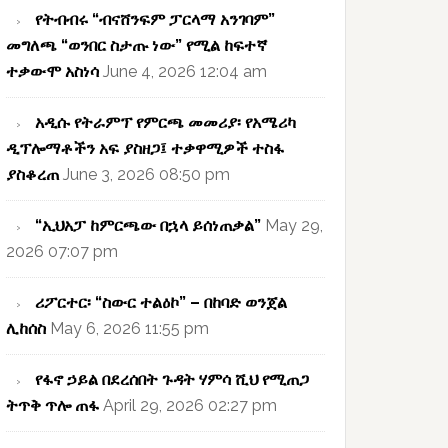
የትብብሩ “ብናሸንፍም ፓርላማ አንገባም”
መግለጫ “ወንበር ስታጡ ነው” የሚል ከፍተኛ
ተቃውሞ አስነሳ
June 4, 2026 12:04 am
አዲሱ የትራምፕ የምርጫ መመሪያ፡ የአሜሪካ
ዲፕሎማቶችን አፍ ያስዘጋ፤ ተቃዋሚዎች ተስፋ
ያስቆረጠ
June 3, 2026 08:50 pm
“ኢህአፓ ከምርጫው በኋላ ይሰነጠቃል”
May 29,
2026 07:07 pm
ሪፖርተር፡ “ስውር ተልዕኮ” – በከባድ ወንጀል
ሊከሰስ
May 6, 2026 11:55 pm
የፋኖ ኃይል በደረሰበት ጉዳት ሃምሳ ሺህ የሚጠጋ
ትጥቅ ጥሎ ጠፋ
April 29, 2026 02:27 pm