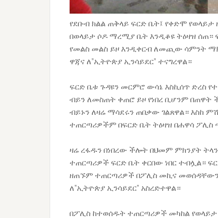
የደቡብ ክልል ጠቅላይ ፍርድ ቤት፤ የቀድሞ የወላይታ
በወላይታ ሶዶ ማረሚያ ቤት እንዲቆዩ ትዕዛዝ ሰጠ። 
የመልስ መልስ ይዞ እንዲቀርብ ለመጪው ሳምንት ማ
ዋጃና ለ”ኢትዮጵያ ኢንሳይደር” ተናግረዋል።
ፍርድ ቤቱ ጉዳዩን መርምሮ ውሳኔ እስኪሰጥ ድረስ የ
ብይን ለመስጠት ቀጠሮ ይዞ የነበረ ቢሆንም በጠዋት
ብይኑን ለዛሬ ማሳደሩን ጠበቃው ገልጸዋል። እስከ ምሽ
ተጠርጣሪዎችም በፍርድ ቤት ትዕዛዝ በሐዋሳ ፖሊስ
ዛሬ ረፋዱን በነበረው ችሎት በህመም ምክንያት ትላን
ተጠርጣሪዎች ፍርድ ቤት ቀርበው ነበር ተብሏል። ፍ
ዘጠኙም ተጠርጣሪዎች በፖሊስ መኪና መወሰዳቸውን 
ለ”ኢትዮጵያ ኢንሳይደር” አስረድተዋል።
በፖሊስ ከተወሰዱት ተጠርጣሪዎች መካከል የወላይታ 