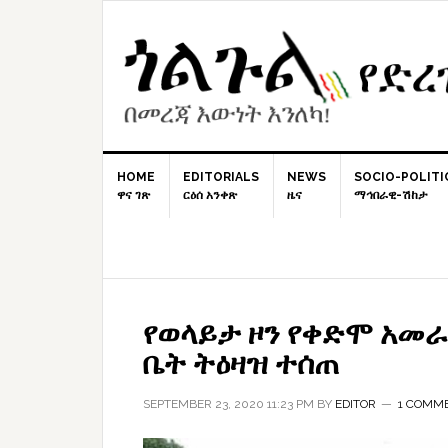
Skip
Skip
Skip
to
to
to
primary
content
primary
navigation
sidebar
HOME
EDITORIALS
NEWS
SOCIO-POLITI
ዋና ገጽ
ርዕሰ አንቀጽ
ዜና
ማኅበራዊ-ሽከታ
የወላይታ ዞን የቀድሞ አመራ
ቤት ትዕዛዝ ተሰጠ
SEPTEMBER 23, 2020 11:23 PM
BY
EDITOR
1 COMM