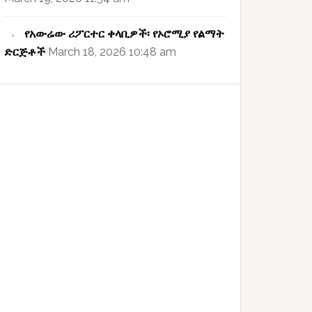
የአውሬው ሪፖርተር ቀላቢዎች፡ የኦሮሚያ የልማት
ድርጅቶች
March 18, 2026 10:48 am