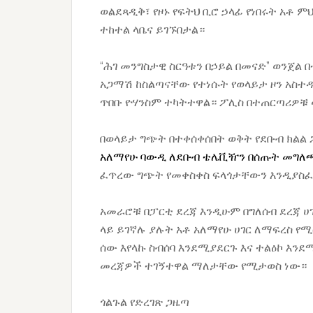
ወልደጻዲቅ፣ የዞኑ የፍትህ ቢሮ ኃላፊ የነበሩት አቶ ም
ተከተል ላቤና ይገኙበታል።
“ሕገ መንግስታዊ ስርዓቱን በኃይል በመናድ” ወንጀል 
አጋማሽ ከስልጣናቸው የተነሱት የወላይታ ዞን አስተዳዳ
ጥበቡ ዮሃንስም ተካትተዋል። ፖሊስ በተጠርጣሪዎቹ 
በወላይታ ግጭት በተቀሰቀሰበት ወቅት የደቡብ ክልል 
አለማየሁ ባውዲ ለደቡብ ቴሌቪዥን በሰጡት መግ
ፈጥረው ግጭት የመቀስቀስ ፍላጎታቸውን እንዲያስፈ
አመራሮቹ በፓርቲ ደረጃ እንዲሁም በግለሰብ ደረጃ 
ላይ ይገኛሉ ያሉት አቶ አለማየሁ ሀገር ለማፍረስ የሚ
ሰው እየላኩ ስብሰባ እንደሚያደርጉ እና ተልዕኮ እን
መረጃዎች ተገኝተዋል ማለታቸው የሚታወስ ነው።
ጎልጉል የድረገጽ ጋዜጣ