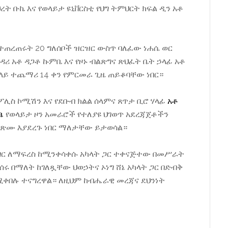
ህረት ቡኬ እና የወላይታ ዩኒቨርስቲ የህግ ትምህርት ክፍል ዲን አቶ
በተጠረጠሩት 20 ግለሰቦች ዝርዝር ውስጥ ባለፈው ነሐሴ ወር
ሪ አቶ ዳጋቶ ኩምቤ እና የዞኑ ብልጽግና ጽህፈት ቤት ኃላፊ አቶ
ላይ ተጨማሪ 14 ቀን የምርመራ ጊዜ ጠይቆባቸው ነበር።
ፖሊስ ኮሚሽን እና የደቡብ ክልል ሰላምና ጸጥታ ቢሮ ሃላፊ
አቶ
ለጫ
የወላይታ ዞን አመራሮች የተለያዩ ህገወጥ አደረጃጀቶችን
ጽሙ እያደረጉ ነበር ማለታቸው ይታወሳል።
ሀገር ለማፍረስ ከሚንቀሳቀሱ አካላት ጋር ተቀናጅተው በመሥራት
ሰሩ በማለት ከገለጿቸው ህወኃትና ኦነግ ሸኔ አካላት ጋር በድብቅ
ደሚቀበሉ ተናግረዋል። ለዚህም ከብሔራዊ መረጃና ደህንነት