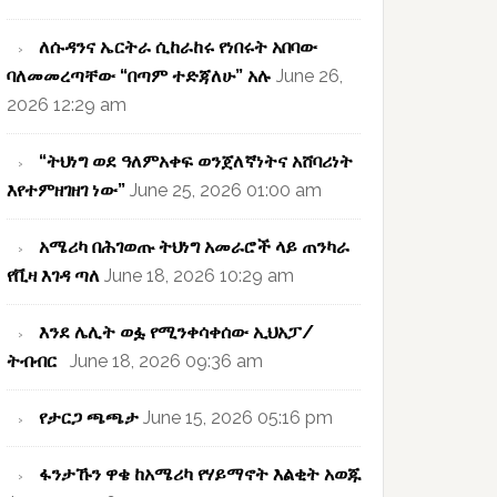
ለሱዳንና ኤርትራ ሲከራከሩ የነበሩት አበባው
ባለመመረጣቸው “በጣም ተድጃለሁ” አሉ
June 26,
2026 12:29 am
“ትህነግ ወደ ዓለምአቀፍ ወንጀለኛነትና አሸባሪነት
እየተምዘገዘገ ነው”
June 25, 2026 01:00 am
አሜሪካ በሕገወጡ ትህነግ አመራሮች ላይ ጠንካራ
የቪዛ እገዳ ጣለ
June 18, 2026 10:29 am
እንደ ሌሊት ወፏ የሚንቀሳቀሰው ኢህአፓ/
ትብብር
June 18, 2026 09:36 am
የታርጋ ጫጫታ
June 15, 2026 05:16 pm
ፋንታኹን ዋቄ ከአሜሪካ የሃይማኖት እልቂት አወጁ