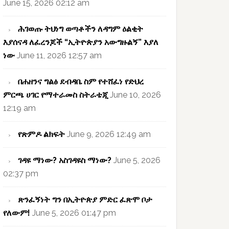
June 15, 2026 02:12 am
ሕገወጡ ትህነግ ወጣቶችን ለዳግም ዕልቂት
እያሰናዳ ለፈረንጆች “ኢትዮጵያን አውግዙልኝ” እያለ
ነው
June 11, 2026 12:57 am
በሐዘንና ግልፅ ደብዳቤ ስም የተሸፈነ የድህረ
ምርጫ ሀገር የማተራመስ ስትራቴጂ
June 10, 2026
12:19 am
የጽምዶ ልክፍት
June 9, 2026 12:49 am
ገዳዩ ማነው? አስገዳዩስ ማነው?
June 5, 2026
02:37 pm
ጽንፈኝነት ግን በኢትዮጵያ ምድር ፈጽሞ ቦታ
የለውም!
June 5, 2026 01:47 pm