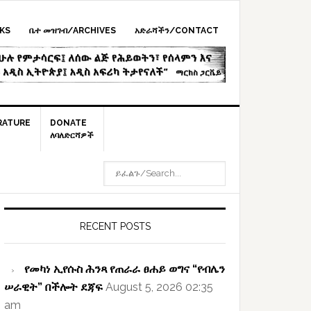
KS
ቤተ መዝገብ/ARCHIVES
አድራሻችን/CONTACT
RATURE
DONATE
ለባለድርሻዎች
ይፈልጉ/SEARCH...
rimary
idebar
RECENT POSTS
የመካነ ኢየሱስ ሕንጻ የጠራራ ፀሐይ ወግና “የብሌን
ሠራዊት” በችሎት ደጃፍ
August 5, 2026 02:35
am