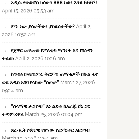
አዲሱ የቴድሮስ ካሳሁን 888 ኮድ፤ እንደ 666?!
April 15, 2026 05:53 am
ምኑ ነው ያሳቃችሁ፤ ያስደሰታችሁ?
April 2,
2026 10:52 am
የጀዋር መሃመድ የፖለቲካ ማንነት እና የባዕዳን
ተልዕኮ
April 2, 2026 10:16 am
ከግብፅ በዳያስፖራ ትርምስ ጠማቂዎች በኩል ፋኖ
ወደ አዲስ አበባ የላከው “ስጦታ”
March 27, 2026
09:14 am
“ሰላማዊ ታጋዮቹ” እነ ልደቱ ከአራጁ ሸኔ ጋር
ተጣምረዋል
March 25, 2026 01:04 pm
ጸረ-ኢትዮጵያዊ የሆነው የሪፖርተር አዘጋገብ
March 19, 2026 11:54 am