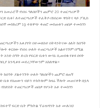
 ዞን አመራሮች የነበሩ ግለሰቦችን ጨምሮ 20 ተጠርጣሪዎች
ፍርድ ቤቱ፤ ለተጠርጣሪዎች ተፈቅዶ በነበረው ዋስትና ላይ ፖሊስ
ክሰኞ መስከረም 19 ተለዋጭ ቀጠሮ መስጠቱን ጠበቃ ተመስገን
ተጠርጣሪዎችን አቆያየት በተመለከተ በትላንትናው ዕለት ከሰዓት
 ችሎት ቀርበው የነበሩ ሁለት ተጠርጣሪዎች አልተገኙም በሚል
ት አንድ ሰዓት ድረስ የፍርድ ቤቱን ውሳኔ ሲጠብቁ የቆዩ ሰባት
 ጣቢያ እንዲቆዩ መደረጋቸውንም አክለዋል።
ት ከሰዓት ያልተገኙት ሁለት ግለሰቦችን ጨምሮ ዘጠኝ
ርድ ቤቱ የሰጠውን ብይን ተከትሎም ከዛሬ ችሎት መጠናቀቅ በኋላ
የስድስት ተጠርጣሪዎች ጠበቃ የሆኑት አቶ ተመስገን
ከፍተኛ ፍርድ ቤት ምክትል ፕሬዝዳንት አቶ ሙሉነህ