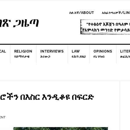
ስለ እኛ/ABOUT
አስፈንጣሪዎች/LIN
CAL
RELIGION
INTERVIEWS
LAW
OPINIONS
LITE
ሃይማኖታዊ
እናውጋ
የሕግ ያለህ
የኔ ሃሳብ
ጽፈኪን
P
S
ሮችን በእስር እንዲቆዩ በፍርድ
ENT