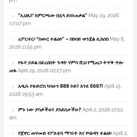
“ኢህአፓ ከምርጫው በኋላ ይሰነጠቃል”
May 29, 2026
07:07 pm
ሪፖርተር፡ “ስውር ተልዕኮ” – በከባድ ወንጀል ሊከሰስ
May 6,
2026 11:55 pm
የፋኖ ኃይል በደረሰበት ጉዳት ሃምሳ ሺህ የሚጠጋ ትጥቅ ጥሎ
ጠፋ
April 29, 2026 02:27 pm
አዲሱ የቴድሮስ ካሳሁን 888 ኮድ፤ እንደ 666?!
April 15,
2026 05:53 am
ምኑ ነው ያሳቃችሁ፤ ያስደሰታችሁ?
April 2, 2026 10:52
am
የጀዋር መሃመድ የፖለቲካ ማንነት እና የባዕዳን ተልዕኮ
April 2,