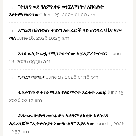
“ትህነግ ወደ ዓለምአቀፍ ወንጀለኛነትና አሸባሪነት
እየተምዘገዘገ ነው”
June 25, 2026 01:00 am
አሜሪካ በሕገወጡ ትህነግ አመራሮች ላይ ጠንካራ የቪዛ እገዳ
ጣለ
June 18, 2026 10:29 am
እንደ ሌሊት ወፏ የሚንቀሳቀሰው ኢህአፓ/ትብብር
June
18, 2026 09:36 am
የታርጋ ጫጫታ
June 15, 2026 05:16 pm
ፋንታኹን ዋቄ ከአሜሪካ የሃይማኖት እልቂት አወጁ
June 15,
2026 02:12 am
ሕገወጡ ትህነግ ወጣቶችን ለዳግም ዕልቂት እያሰናዳ
ለፈረንጆች “ኢትዮጵያን አውግዙልኝ” እያለ ነው
June 11, 2026
12:57 am