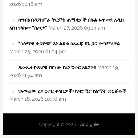
2026 10:16 am
ከግብፅ በዳያስፖራ ትርምስ ጠማቂዎች በኩል ፋኖ ወደ አዲስ
አበባ የላከው “ስጦታ”
March 27, 2026 09:14 am
“ሰላማዊ ታጋዮቹ” እነ ልደቱ ከአራጁ ሸኔ ጋር ተጣምረዋል
March 25, 2026 01:04 pm
ጸረ-ኢትዮጵያዊ የሆነው የሪፖርተር አዘጋገብ
March 19,
2026 11:54 am
የአውሬው ሪፖርተር ቀላቢዎች፡ የኦሮሚያ የልማት ድርጅቶች
March 18, 2026 10:48 am
Copyright © 2026 ·
Goolgule