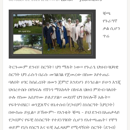
ቒጫ
የጉራግኛ
ቃል ሲሆን
ጥሬ
ትርጉሙም ደንብ፣ ስርዓት፣ ህግ ማለት ነው፡፡ የጉራጌ ህዝብ ባህላዊ
ስርዓት ህግ ራሱን በራሱ መገልገል የጀመረው በስሙ እየተጠራ
ባለበት ሀገር ከሰፈረበት ዘመን ጀምሮ እንደሆነ ይነገራል፡፡ ይሁን እንጂ
ህብረተሰቡ በየክፍሉ የሸንጎ ማእከላት በክፍለ ህዘብ ምድብ ባለበት
ሁሉ የስሙ አሰያየሙ ይለያያል፡፡ መደበኛ ህግ ክፍሎች አሉት፡፡
የፍትሃብሄር፣ ወንጀለኛና የቤተሰብ (የጋብቻ) ስነስርዓት (ህግጋት)
በውስጡ ይዟል፡፡ ይኽውም፡- የአንቂት ቒጫ - ይህ ደንብ በአጠቃላይ
የጋብቻና የፍቺ ስነስርዓት የተደነገገበት ሲሆን የአተጫጨት፣ የቸግ
ወይም የኒካ የሰርግ እና ፍቺ አፈጻጸም የሚዳኝበት ስርዓት (ደንብ)