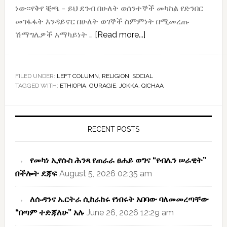
ነው፡፡የቅየ ቒጫ - ይህ ደንብ በሁለት ወሰንተኞች መካከል የድንበር
መገፋፋት እንዳይኖር በሁለት ወገኞች ስምምነት በሚመረጡ
about
ሽማግሌዎች አማካይነት …
[Read more...]
የጆካ
ዳኞች
ባህላዊ
FILED UNDER:
LEFT COLUMN
,
RELIGION
,
SOCIAL
TAGGED WITH:
ETHIOPIA
,
GURAGIE
,
JOKKA
,
QICHAA
የዳኝነት
ሥነ-
Primary
ሥርዓት
Sidebar
RECENT POSTS
የመካነ ኢየሱስ ሕንጻ የጠራራ ፀሐይ ወግና “የብሌን ሠራዊት”
በችሎት ደጃፍ
August 5, 2026 02:35 am
ለሱዳንና ኤርትራ ሲከራከሩ የነበሩት አበባው ባለመመረጣቸው
“በጣም ተድጃለሁ” አሉ
June 26, 2026 12:29 am