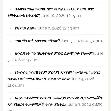
በሐዘንና ግልፅ ደብዳቤ ስም የተሸፈነ የድህረ ምርጫ ሀገር
የማተራመስ ስትራቴጂ
June 10, 2026 12:19 am
የጽምዶ ልክፍት
June 9, 2026 12:49 am
ገዳዩ ማነው? አስገዳዩስ ማነው?
June 5, 2026 02:37 pm
ጽንፈኝነት ግን በኢትዮጵያ ምድር ፈጽሞ ቦታ የለውም!
June
5, 2026 01:47 pm
የትብብሩ “ብናሸንፍም ፓርላማ አንገባም” መግለጫ “ወንበር
ስታጡ ነው” የሚል ከፍተኛ ተቃውሞ አስነሳ
June 4, 2026
12:04 am
አዲሱ የትራምፕ የምርጫ መመሪያ፡ የአሜሪካ ዲፕሎማቶችን
አፍ ያስዘጋ፤ ተቃዋሚዎች ተስፋ ያስቆረጠ
June 3, 2026 08:50
pm