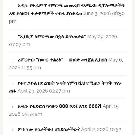
አዲሱ የትራምፕ የምርጫ መመሪያ፡ የአሜሪካ ዲፕሎማቶችን
አፍ ያስዘጋ፤ ተቃዋሚዎች ተስፋ ያስቆረጠ
June 3, 2026 08:50
pm
“ኢህአፓ ከምርጫው በኋላ ይሰነጠቃል”
May 29, 2026
07:07 pm
ሪፖርተር፡ “ስውር ተልዕኮ” – በከባድ ወንጀል ሊከሰስ
May 6,
2026 11:55 pm
የፋኖ ኃይል በደረሰበት ጉዳት ሃምሳ ሺህ የሚጠጋ ትጥቅ ጥሎ
ጠፋ
April 29, 2026 02:27 pm
አዲሱ የቴድሮስ ካሳሁን 888 ኮድ፤ እንደ 666?!
April 15,
2026 05:53 am
ምኑ ነው ያሳቃችሁ፤ ያስደሰታችሁ?
April 2, 2026 10:52