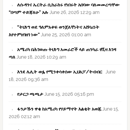
ለሱዳንና ኤርትራ ሲከራከሩ የነበሩት አበባው ባለመመረጣቸው
“በጣም ተድጃለሁ” አሉ
June 26, 2026 12:29 am
“ትህነግ ወደ ዓለምአቀፍ ወንጀለኛነትና አሸባሪነት
እየተምዘገዘገ ነው”
June 25, 2026 01:00 am
አሜሪካ በሕገወጡ ትህነግ አመራሮች ላይ ጠንካራ የቪዛ እገዳ
ጣለ
June 18, 2026 10:29 am
እንደ ሌሊት ወፏ የሚንቀሳቀሰው ኢህአፓ/ትብብር
June
18, 2026 09:36 am
የታርጋ ጫጫታ
June 15, 2026 05:16 pm
ፋንታኹን ዋቄ ከአሜሪካ የሃይማኖት እልቂት አወጁ
June 15,
2026 02:12 am