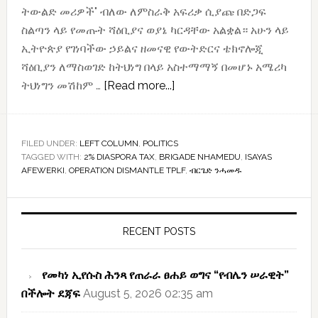
ትውልድ መሪዎች" ብለው ለምስራቅ አፍሪቃ ሲያጩ በድጋፍ
ስልጣን ላይ የመጡት ሻዕቢያና ወያኔ ካርዳቸው አልቋል። አሁን ላይ
ኢትዮጵያ የገነባችው ኃይልና ዘመናዊ የውትድርና ቴክኖሎጂ
ሻዕቢያን ለማስወገድ ከትህነግ በላይ አስተማማኝ በመሆኑ አሜሪካ
about
ትህነግን መሽከም …
[Read more...]
አሜሪካ
ኢሳያስንና
ሻዕቢያን
FILED UNDER:
LEFT COLUMN
,
POLITICS
TAGGED WITH:
2% DIASPORA TAX
,
BRIGADE NHAMEDU
የማስወገድ
,
ISAYAS
AFEWERKI
,
OPERATION DISMANTLE TPLF
,
ብርጌድ ንሓመዱ
ዓላማዋን
ይፋ
Primary
አድርጋለች
Sidebar
RECENT POSTS
የመካነ ኢየሱስ ሕንጻ የጠራራ ፀሐይ ወግና “የብሌን ሠራዊት”
በችሎት ደጃፍ
August 5, 2026 02:35 am