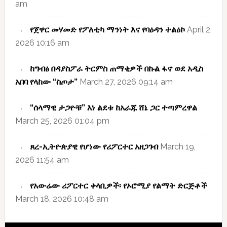
am
የጀዋር መሃመድ የፖለቲካ ማንነት እና የባዕዳን ተልዕኮ
April 2,
2026 10:16 am
ከግብፅ በዳያስፖራ ትርምስ ጠማቂዎች በኩል ፋኖ ወደ አዲስ
አበባ የላከው “ስጦታ”
March 27, 2026 09:14 am
“ሰላማዊ ታጋዮቹ” እነ ልደቱ ከአራጁ ሸኔ ጋር ተጣምረዋል
March 25, 2026 01:04 pm
ጸረ-ኢትዮጵያዊ የሆነው የሪፖርተር አዘጋገብ
March 19,
2026 11:54 am
የአውሬው ሪፖርተር ቀላቢዎች፡ የኦሮሚያ የልማት ድርጅቶች
March 18, 2026 10:48 am