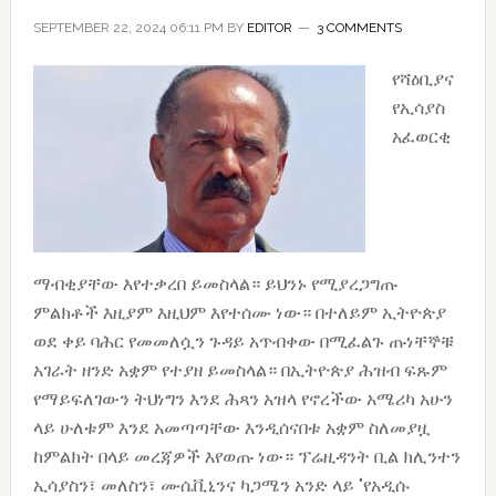
SEPTEMBER 22, 2024 06:11 PM
BY
EDITOR
3 COMMENTS
የሻዕቢያና
የኢሳያስ
አፈወርቂ
ማብቂያቸው እየተቃረበ ይመስላል። ይህንኑ የሚያረጋግጡ
ምልክቶች እዚያም እዚህም እየተሰሙ ነው። በተለይም ኢትዮጵያ
ወደ ቀይ ባሕር የመመለሷን ጉዳይ አጥብቀው በሚፈልጉ ጡነቸኞቹ
አገራት ዘንድ አቋም የተያዘ ይመስላል። በኢትዮጵያ ሕዝብ ፍጹም
የማይፍለገውን ትህነግን እንደ ሕጻን አዝላ የኖረችው አሜሪካ አሁን
ላይ ሁለቱም እንደ አመጣጣቸው እንዲሰናበቱ አቋም ስለመያዟ
ከምልክት በላይ መረጃዎች እየወጡ ነው። ፕሬዚዳንት ቢል ክሊንተን
ኢሳያስን፣ መለስን፣ ሙሴቪኒንና ካጋሜን አንድ ላይ "የአዲሱ