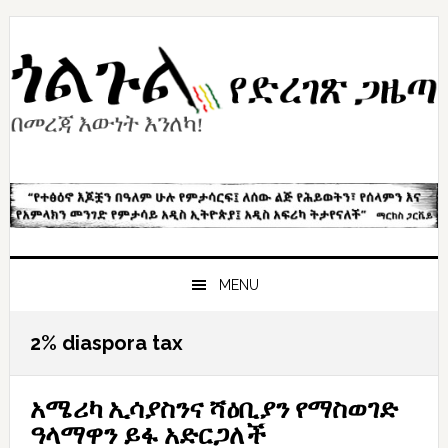
Skip
Skip
Skip
to
to
to
primary
content
primary
navigation
sidebar
MENU
2% diaspora tax
አሜሪካ ኢሳያስንና ሻዕቢያን የማስወገድ
ዓላማዋን ይፋ አድርጋለች