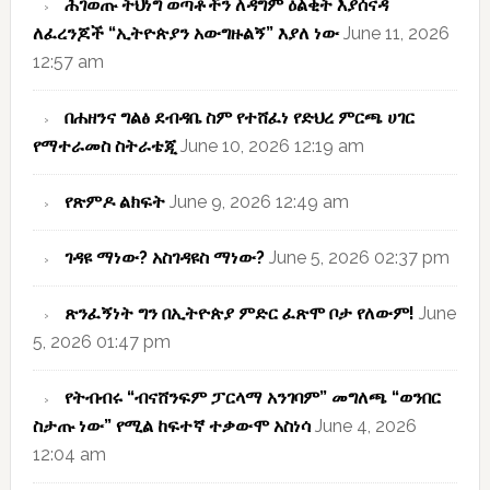
ሕገወጡ ትህነግ ወጣቶችን ለዳግም ዕልቂት እያሰናዳ
ለፈረንጆች “ኢትዮጵያን አውግዙልኝ” እያለ ነው
June 11, 2026
12:57 am
በሐዘንና ግልፅ ደብዳቤ ስም የተሸፈነ የድህረ ምርጫ ሀገር
የማተራመስ ስትራቴጂ
June 10, 2026 12:19 am
የጽምዶ ልክፍት
June 9, 2026 12:49 am
ገዳዩ ማነው? አስገዳዩስ ማነው?
June 5, 2026 02:37 pm
ጽንፈኝነት ግን በኢትዮጵያ ምድር ፈጽሞ ቦታ የለውም!
June
5, 2026 01:47 pm
የትብብሩ “ብናሸንፍም ፓርላማ አንገባም” መግለጫ “ወንበር
ስታጡ ነው” የሚል ከፍተኛ ተቃውሞ አስነሳ
June 4, 2026
12:04 am