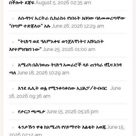
በችሎት ደጃፍ
August 5, 2026 02:35 am
ለሱዳንና ኤርትራ ሲከራከሩ የነበሩት አበባው ባለመመረጣቸው
“በጣም ተድጃለሁ” አሉ
June 26, 2026 12:29 am
“ትህነግ ወደ ዓለምአቀፍ ወንጀለኛነትና አሸባሪነት
እየተምዘገዘገ ነው”
June 25, 2026 01:00 am
አሜሪካ በሕገወጡ ትህነግ አመራሮች ላይ ጠንካራ የቪዛ እገዳ
ጣለ
June 18, 2026 10:29 am
እንደ ሌሊት ወፏ የሚንቀሳቀሰው ኢህአፓ/ትብብር
June
18, 2026 09:36 am
የታርጋ ጫጫታ
June 15, 2026 05:16 pm
ፋንታኹን ዋቄ ከአሜሪካ የሃይማኖት እልቂት አወጁ
June 15,
2026 02:12 am