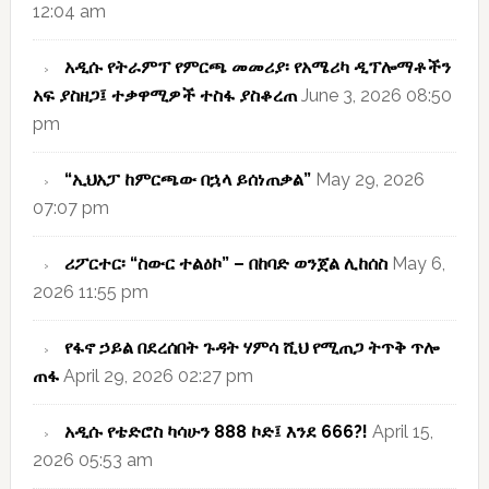
12:04 am
አዲሱ የትራምፕ የምርጫ መመሪያ፡ የአሜሪካ ዲፕሎማቶችን
አፍ ያስዘጋ፤ ተቃዋሚዎች ተስፋ ያስቆረጠ
June 3, 2026 08:50
pm
“ኢህአፓ ከምርጫው በኋላ ይሰነጠቃል”
May 29, 2026
07:07 pm
ሪፖርተር፡ “ስውር ተልዕኮ” – በከባድ ወንጀል ሊከሰስ
May 6,
2026 11:55 pm
የፋኖ ኃይል በደረሰበት ጉዳት ሃምሳ ሺህ የሚጠጋ ትጥቅ ጥሎ
ጠፋ
April 29, 2026 02:27 pm
አዲሱ የቴድሮስ ካሳሁን 888 ኮድ፤ እንደ 666?!
April 15,
2026 05:53 am