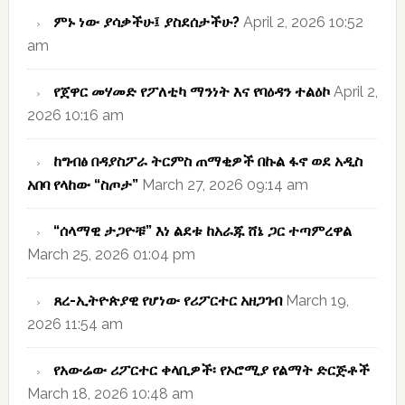
ምኑ ነው ያሳቃችሁ፤ ያስደሰታችሁ?
April 2, 2026 10:52
am
የጀዋር መሃመድ የፖለቲካ ማንነት እና የባዕዳን ተልዕኮ
April 2,
2026 10:16 am
ከግብፅ በዳያስፖራ ትርምስ ጠማቂዎች በኩል ፋኖ ወደ አዲስ
አበባ የላከው “ስጦታ”
March 27, 2026 09:14 am
“ሰላማዊ ታጋዮቹ” እነ ልደቱ ከአራጁ ሸኔ ጋር ተጣምረዋል
March 25, 2026 01:04 pm
ጸረ-ኢትዮጵያዊ የሆነው የሪፖርተር አዘጋገብ
March 19,
2026 11:54 am
የአውሬው ሪፖርተር ቀላቢዎች፡ የኦሮሚያ የልማት ድርጅቶች
March 18, 2026 10:48 am