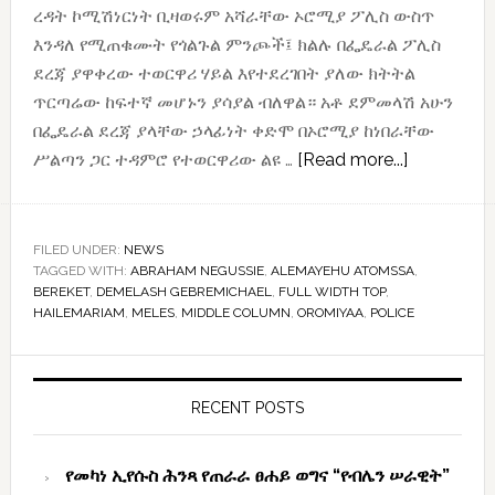
ረዳት ኮሚሽነርነት ቢዛወሩም አሻራቸው ኦሮሚያ ፖሊስ ውስጥ
እንዳለ የሚጠቁሙት የጎልጉል ምንጮች፤ ክልሉ በፌዴራል ፖሊስ
ደረጃ ያዋቀረው ተወርዋሪ ሃይል እየተደረገበት ያለው ክትትል
ጥርጣሬው ከፍተኛ መሆኑን ያሳያል ብለዋል። አቶ ደምመላሽ አሁን
በፌዴራል ደረጃ ያላቸው ኃላፊነት ቀድሞ በኦሮሚያ ከነበራቸው
about
ሥልጣን ጋር ተዳምሮ የተወርዋሪው ልዩ …
[Read more...]
የኦሮሚያ
ልዩ
ኃይል
FILED UNDER:
NEWS
TAGGED WITH:
ABRAHAM NEGUSSIE
,
ALEMAYEHU ATOMSSA
ጥርስ
,
BEREKET
,
DEMELASH GEBREMICHAEL
,
FULL WIDTH TOP
,
ውስጥ
HAILEMARIAM
,
MELES
,
MIDDLE COLUMN
,
OROMIYAA
,
POLICE
ገብቷል
Primary
Sidebar
RECENT POSTS
የመካነ ኢየሱስ ሕንጻ የጠራራ ፀሐይ ወግና “የብሌን ሠራዊት”