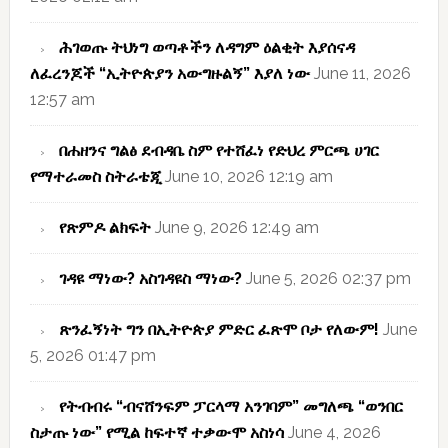
ሕገወጡ ትህነግ ወጣቶችን ለዳግም ዕልቂት እያሰናዳ
ለፈረንጆች “ኢትዮጵያን አውግዙልኝ” እያለ ነው
June 11, 2026
12:57 am
በሐዘንና ግልፅ ደብዳቤ ስም የተሸፈነ የድህረ ምርጫ ሀገር
የማተራመስ ስትራቴጂ
June 10, 2026 12:19 am
የጽምዶ ልክፍት
June 9, 2026 12:49 am
ገዳዩ ማነው? አስገዳዩስ ማነው?
June 5, 2026 02:37 pm
ጽንፈኝነት ግን በኢትዮጵያ ምድር ፈጽሞ ቦታ የለውም!
June
5, 2026 01:47 pm
የትብብሩ “ብናሸንፍም ፓርላማ አንገባም” መግለጫ “ወንበር
ስታጡ ነው” የሚል ከፍተኛ ተቃውሞ አስነሳ
June 4, 2026