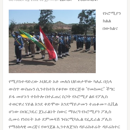
የኦሮሚያን
ክልል
በውክልና
የሚያስተዳድረው ኦህዴድ አቶ መለስ ህይወታቸው ካለፈ በኋላ
ውስጥ ውስጡን ሲንተከተክ የቆየው የድርጅቱ “የመስመር” ችግር
ይፋ መሆኑን ተከትሎ በተፈጠረ ስጋት የኦሮሚያ ልዩ የፖሊስ
ተወርዋሪ ሃይል እንደ ቀድሞው እንደማይታመን ተጠቆመ። ሲቪል
ሆነው በብርጋዴር ጀኔራልነት ስውር ማዕረግ የኦሮሚያን ፖሊስ
ሲመሩ የነበሩት አቶ ደምመላሽ ገብረሚካኤል የፌዴራል ፖሊስ
የማዕከላዊ መረጃና የወንጀል ኢንተለጀንስ ዳይሬክቶሬት ዳይሬክተር