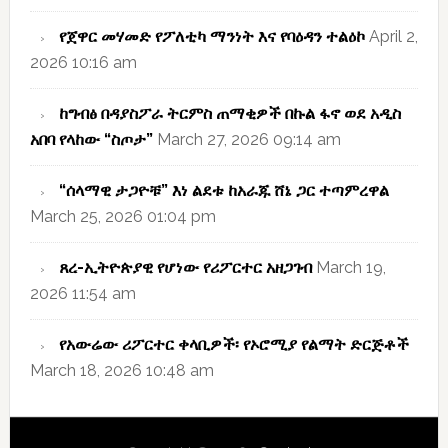
የጀዋር መሃመድ የፖለቲካ ማንነት እና የባዕዳን ተልዕኮ
April 2,
2026 10:16 am
ከግብፅ በዳያስፖራ ትርምስ ጠማቂዎች በኩል ፋኖ ወደ አዲስ
አበባ የላከው “ስጦታ”
March 27, 2026 09:14 am
“ሰላማዊ ታጋዮቹ” እነ ልደቱ ከአራጁ ሸኔ ጋር ተጣምረዋል
March 25, 2026 01:04 pm
ጸረ-ኢትዮጵያዊ የሆነው የሪፖርተር አዘጋገብ
March 19,
2026 11:54 am
የአውሬው ሪፖርተር ቀላቢዎች፡ የኦሮሚያ የልማት ድርጅቶች
March 18, 2026 10:48 am