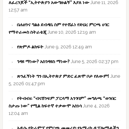
ለፈረንጆች “ኢትዮጵያን አውግዙልኝ” እያለ ነው
June 11, 2026
12:57 am
በሐዘንና ግልፅ ደብዳቤ ስም የተሸፈነ የድህረ ምርጫ ሀገር
የማተራመስ ስትራቴጂ
June 10, 2026 12:19 am
የጽምዶ ልክፍት
June 9, 2026 12:49 am
ገዳዩ ማነው? አስገዳዩስ ማነው?
June 5, 2026 02:37 pm
ጽንፈኝነት ግን በኢትዮጵያ ምድር ፈጽሞ ቦታ የለውም!
June
5, 2026 01:47 pm
የትብብሩ “ብናሸንፍም ፓርላማ አንገባም” መግለጫ “ወንበር
ስታጡ ነው” የሚል ከፍተኛ ተቃውሞ አስነሳ
June 4, 2026
12:04 am
አዲሱ የትራምፕ የምርጫ መመሪያ፡ የአሜሪካ ዲፕሎማቶችን