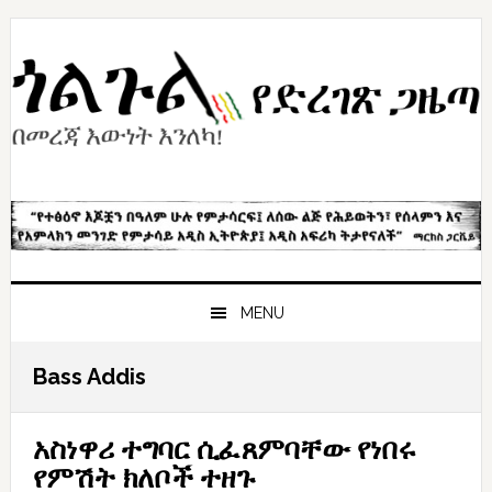
Skip
Skip
Skip
to
to
to
primary
content
primary
navigation
sidebar
MENU
Bass Addis
አስነዋሪ ተግባር ሲፈጸምባቸው የነበሩ
የምሽት ክለቦች ተዘጉ