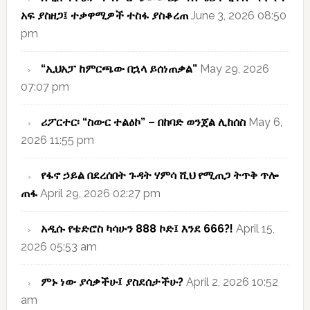
አፍ ያስዘጋ፤ ተቃዋሚዎች ተስፋ ያስቆረጠ
June 3, 2026 08:50
pm
“ኢህአፓ ከምርጫው በኋላ ይሰነጠቃል”
May 29, 2026
07:07 pm
ሪፖርተር፡ “ስውር ተልዕኮ” – በከባድ ወንጀል ሊከሰስ
May 6,
2026 11:55 pm
የፋኖ ኃይል በደረሰበት ጉዳት ሃምሳ ሺህ የሚጠጋ ትጥቅ ጥሎ
ጠፋ
April 29, 2026 02:27 pm
አዲሱ የቴድሮስ ካሳሁን 888 ኮድ፤ እንደ 666?!
April 15,
2026 05:53 am
ምኑ ነው ያሳቃችሁ፤ ያስደሰታችሁ?
April 2, 2026 10:52
am