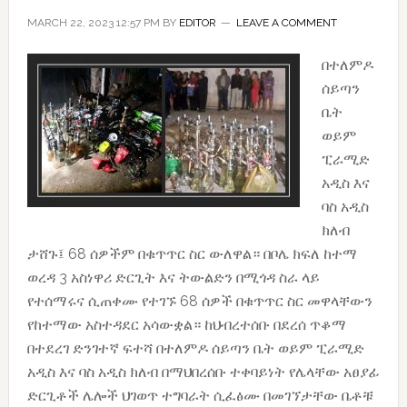
MARCH 22, 2023 12:57 PM
BY
EDITOR
LEAVE A COMMENT
በተለምዶ
ሰይጣን
ቤት
ወይም
ፒራሚድ
አዲስ እና
ባስ አዲስ
ክለብ
ታሸጉ፤ 68 ሰዎችም በቁጥጥር ስር ውለዋል። በቦሌ ክፍለ ከተማ
ወረዳ 3 አስነዋሪ ድርጊት እና ትውልድን በሚጎዳ ስራ ላይ
የተሰማሩና ሲጠቀሙ የተገኙ 68 ሰዎች በቁጥጥር ስር መዋላቸውን
የከተማው አስተዳደር አሳውቋል። ከህብረተሰቡ በደረሰ ጥቆማ
በተደረገ ድንገተኛ ፍተሻ በተለምዶ ሰይጣን ቤት ወይም ፒራሚድ
አዲስ እና ባስ አዲስ ክለብ በማህበረሰቡ ተቀባይነት የሌላቸው አፀያፊ
ድርጊቶች ሌሎች ህገወጥ ተግባራት ሲፈፅሙ በመገኘታቸው ቤቶቹ