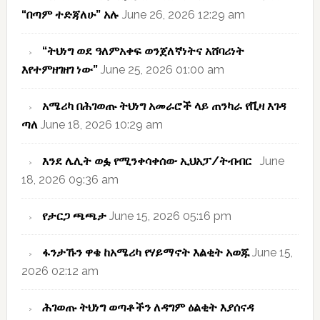
“በጣም ተድጃለሁ” አሉ
June 26, 2026 12:29 am
“ትህነግ ወደ ዓለምአቀፍ ወንጀለኛነትና አሸባሪነት
እየተምዘገዘገ ነው”
June 25, 2026 01:00 am
አሜሪካ በሕገወጡ ትህነግ አመራሮች ላይ ጠንካራ የቪዛ እገዳ
ጣለ
June 18, 2026 10:29 am
እንደ ሌሊት ወፏ የሚንቀሳቀሰው ኢህአፓ/ትብብር
June
18, 2026 09:36 am
የታርጋ ጫጫታ
June 15, 2026 05:16 pm
ፋንታኹን ዋቄ ከአሜሪካ የሃይማኖት እልቂት አወጁ
June 15,
2026 02:12 am
ሕገወጡ ትህነግ ወጣቶችን ለዳግም ዕልቂት እያሰናዳ