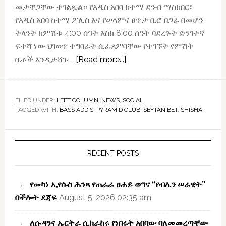
መታቸጋቸው ተገልጿል። የአዲስ አበባ ከተማ ደንብ ማስከበር፣
የአዲስ አበባ ከተማ ፖሊስ እና የሠላምና ፀጥታ ቢሮ በጋራ በመሆን
ትላንት ከምሽቱ 4:00 ሰዓት እስከ 8:00 ሰዓት ባደረጉት ድንገተኛ
ፍተሻ ነው ህገወጥ ተግባራት ሲፈጸምባቸው የተገኙት የምሽት
about
ቤቶች እንዲታሸጉ …
[Read more...]
አስነዋሪ
ተግባር
ሲፈጸምባቸው
FILED UNDER:
LEFT COLUMN
,
NEWS
,
SOCIAL
TAGGED WITH:
BASS ADDIS
,
PYRAMID CLUB
የነበሩ
,
SEYTAN BET
,
SHISHA
የምሽት
Primary
ክለቦች
Sidebar
ተዘጉ
RECENT POSTS
የመካነ ኢየሱስ ሕንጻ የጠራራ ፀሐይ ወግና “የብሌን ሠራዊት”
በችሎት ደጃፍ
August 5, 2026 02:35 am
ለሱዳንና ኤርትራ ሲከራከሩ የነበሩት አበባው ባለመመረጣቸው