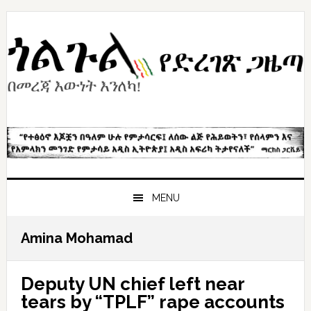
Skip
Skip
Skip
to
to
to
primary
content
primary
navigation
sidebar
MENU
Amina Mohamad
Deputy UN chief left near
tears by “TPLF” rape accounts