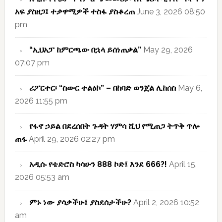
አፍ ያስዘጋ፤ ተቃዋሚዎች ተስፋ ያስቆረጠ
June 3, 2026 08:50
pm
“ኢህአፓ ከምርጫው በኋላ ይሰነጠቃል”
May 29, 2026
07:07 pm
ሪፖርተር፡ “ስውር ተልዕኮ” – በከባድ ወንጀል ሊከሰስ
May 6,
2026 11:55 pm
የፋኖ ኃይል በደረሰበት ጉዳት ሃምሳ ሺህ የሚጠጋ ትጥቅ ጥሎ
ጠፋ
April 29, 2026 02:27 pm
አዲሱ የቴድሮስ ካሳሁን 888 ኮድ፤ እንደ 666?!
April 15,
2026 05:53 am
ምኑ ነው ያሳቃችሁ፤ ያስደሰታችሁ?
April 2, 2026 10:52
am