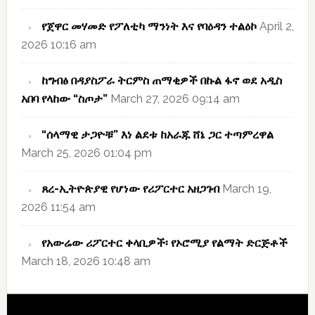
የጀዋር መሃመድ የፖለቲካ ማንነት እና የባዕዳን ተልዕኮ
April 2,
2026 10:16 am
ከግብፅ በዳያስፖራ ትርምስ ጠማቂዎች በኩል ፋኖ ወደ አዲስ
አበባ የላከው “ስጦታ”
March 27, 2026 09:14 am
“ሰላማዊ ታጋዮቹ” እነ ልደቱ ከአራጁ ሸኔ ጋር ተጣምረዋል
March 25, 2026 01:04 pm
ጸረ-ኢትዮጵያዊ የሆነው የሪፖርተር አዘጋገብ
March 19,
2026 11:54 am
የአውሬው ሪፖርተር ቀላቢዎች፡ የኦሮሚያ የልማት ድርጅቶች
March 18, 2026 10:48 am