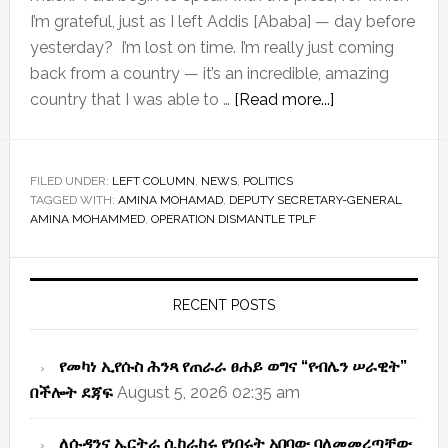
I’m grateful, just as I left Addis [Ababa] — day before
yesterday? I’m lost on time. I’m really just coming
back from a country — it’s an incredible, amazing
about
country that I was able to …
[Read more...]
Deputy
UN
chief
FILED UNDER:
LEFT COLUMN
,
NEWS
,
POLITICS
TAGGED WITH:
AMINA MOHAMAD
,
DEPUTY SECRETARY-GENERAL
left
AMINA MOHAMMED
,
OPERATION DISMANTLE TPLF
near
tears
Primary
by
Sidebar
RECENT POSTS
“TPLF”
rape
accounts
የመካነ ኢየሱስ ሕንጻ የጠራራ ፀሐይ ወግና “የብሌን ሠራዊት”
in
በችሎት ደጃፍ
August 5, 2026 02:35 am
Ethiopia
ለሱዳንና ኤርትራ ሲከራከሩ የነበሩት አበባው ባለመመረጣቸው