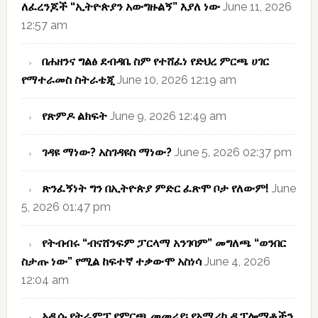
ለፈረንጆች “ኢትዮጵያን አውግዙልኝ” እያለ ነው
June 11, 2026
12:57 am
በሐዘንና ግልፅ ደብዳቤ ስም የተሸፈነ የድህረ ምርጫ ሀገር
የማተራመስ ስትራቴጂ
June 10, 2026 12:19 am
የጽምዶ ልክፍት
June 9, 2026 12:49 am
ገዳዩ ማነው? አስገዳዩስ ማነው?
June 5, 2026 02:37 pm
ጽንፈኝነት ግን በኢትዮጵያ ምድር ፈጽሞ ቦታ የለውም!
June
5, 2026 01:47 pm
የትብብሩ “ብናሸንፍም ፓርላማ አንገባም” መግለጫ “ወንበር
ስታጡ ነው” የሚል ከፍተኛ ተቃውሞ አስነሳ
June 4, 2026
12:04 am
አዲሱ የትራምፕ የምርጫ መመሪያ፡ የአሜሪካ ዲፕሎማቶችን