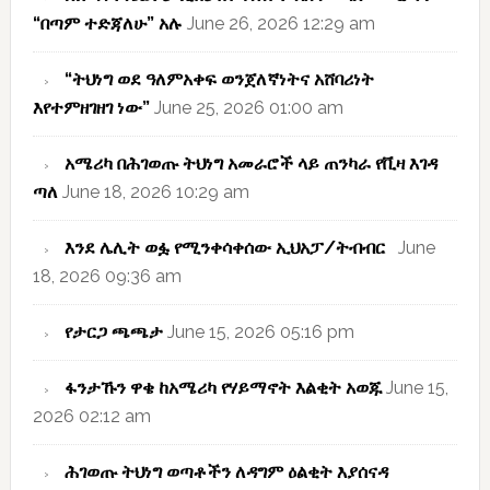
“በጣም ተድጃለሁ” አሉ
June 26, 2026 12:29 am
“ትህነግ ወደ ዓለምአቀፍ ወንጀለኛነትና አሸባሪነት
እየተምዘገዘገ ነው”
June 25, 2026 01:00 am
አሜሪካ በሕገወጡ ትህነግ አመራሮች ላይ ጠንካራ የቪዛ እገዳ
ጣለ
June 18, 2026 10:29 am
እንደ ሌሊት ወፏ የሚንቀሳቀሰው ኢህአፓ/ትብብር
June
18, 2026 09:36 am
የታርጋ ጫጫታ
June 15, 2026 05:16 pm
ፋንታኹን ዋቄ ከአሜሪካ የሃይማኖት እልቂት አወጁ
June 15,
2026 02:12 am
ሕገወጡ ትህነግ ወጣቶችን ለዳግም ዕልቂት እያሰናዳ