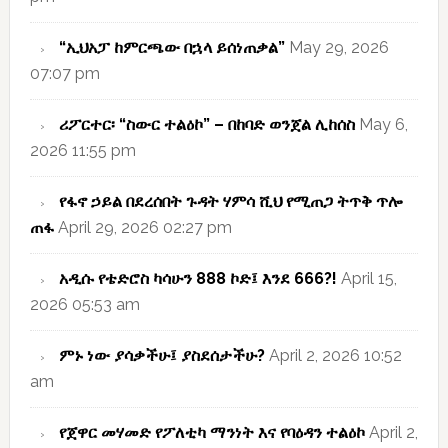
“ኢህአፓ ከምርጫው በኋላ ይሰነጠቃል”
May 29, 2026
07:07 pm
ሪፖርተር፡ “ስውር ተልዕኮ” – በከባድ ወንጀል ሊከሰስ
May 6,
2026 11:55 pm
የፋኖ ኃይል በደረሰበት ጉዳት ሃምሳ ሺህ የሚጠጋ ትጥቅ ጥሎ
ጠፋ
April 29, 2026 02:27 pm
አዲሱ የቴድሮስ ካሳሁን 888 ኮድ፤ እንደ 666?!
April 15,
2026 05:53 am
ምኑ ነው ያሳቃችሁ፤ ያስደሰታችሁ?
April 2, 2026 10:52
am
የጀዋር መሃመድ የፖለቲካ ማንነት እና የባዕዳን ተልዕኮ
April 2,