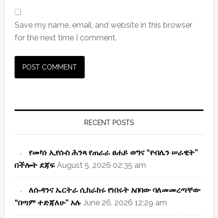
Save my name, email, and website in this browser
for the next time I comment.
Primary
Sidebar
RECENT POSTS
የመካነ ኢየሱስ ሕንጻ የጠራራ ፀሐይ ወግና “የብሌን ሠራዊት”
በችሎት ደጃፍ
August 5, 2026 02:35 am
ለሱዳንና ኤርትራ ሲከራከሩ የነበሩት አበባው ባለመመረጣቸው
“በጣም ተድጃለሁ” አሉ
June 26, 2026 12:29 am