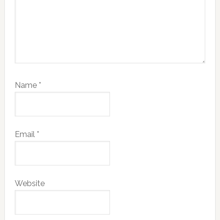
Name
*
Email
*
Website