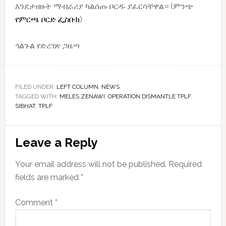
እንደታዘዙት ማብራሪያ ካልሰጡ ቦርዱ ያፈርሳቸዋል። (ምንጭ
የምርጫ ቦርድ ፌስቡክ
)
ጎልጉል የድረገጽ ጋዜጣ
FILED UNDER:
LEFT COLUMN
,
NEWS
TAGGED WITH:
MELES ZENAWI
,
OPERATION DISMANTLE TPLF
,
SIBHAT
,
TPLF
Reader
Leave a Reply
Interactions
Your email address will not be published.
Required
fields are marked
*
Comment
*