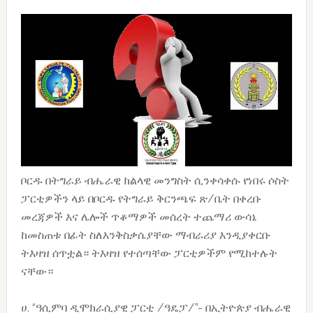
ቦርዱ በትግራይ ብሔራዊ ክልላዊ መንግስት ሲንቀሳቀሱ የነበሩ ሶስት
ፓርቲዎችን ላይ በቦርዱ የትግራይ ቅርንጫፍ ጽ/ቤት በቀረቡ
መረጃዎች እና ሌሎች ጥቆማዎች መሰረት ተጨማሪ ውሳኔ
ከመስጠቱ በፊት ስለእንቅስቃሴያቸው ማብራሪያ እንዲያቀርቡ
ትእዛዝ ሰጥቷል። ትእዛዝ የተሰጣቸው ፓርቲዎችም የሚከተሉት
ናቸው።
ሀ. “ዓሲምባ ዲሞክራሲያዊ ፓርቲ /ዓዴፓ/”- በኢትዮጵያ ብሔራዊ