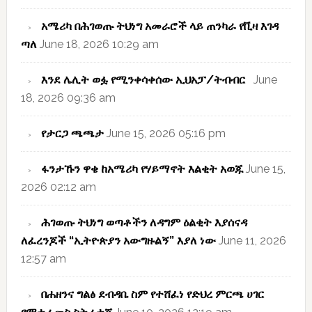
አሜሪካ በሕገወጡ ትህነግ አመራሮች ላይ ጠንካራ የቪዛ እገዳ
ጣለ
June 18, 2026 10:29 am
እንደ ሌሊት ወፏ የሚንቀሳቀሰው ኢህአፓ/ትብብር
June
18, 2026 09:36 am
የታርጋ ጫጫታ
June 15, 2026 05:16 pm
ፋንታኹን ዋቄ ከአሜሪካ የሃይማኖት እልቂት አወጁ
June 15,
2026 02:12 am
ሕገወጡ ትህነግ ወጣቶችን ለዳግም ዕልቂት እያሰናዳ
ለፈረንጆች “ኢትዮጵያን አውግዙልኝ” እያለ ነው
June 11, 2026
12:57 am
በሐዘንና ግልፅ ደብዳቤ ስም የተሸፈነ የድህረ ምርጫ ሀገር