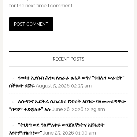
for the next time I comment.
Primary
Sidebar
RECENT POSTS
የመካነ ኢየሱስ ሕንጻ የጠራራ ፀሐይ ወግና “የብሌን ሠራዊት”
በችሎት ደጃፍ
August 5, 2026 02:35 am
ለሱዳንና ኤርትራ ሲከራከሩ የነበሩት አበባው ባለመመረጣቸው
“በጣም ተድጃለሁ” አሉ
June 26, 2026 12:29 am
“ትህነግ ወደ ዓለምአቀፍ ወንጀለኛነትና አሸባሪነት
እየተምዘገዘገ ነው”
June 25, 2026 01:00 am