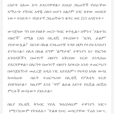
ርእዮት አለሙ እጣ ይደርሳቸዋል። እነዚህ ጋዜጠኞች የነበራቸው
አማራጭ የሽብር አዋጁ ሰለባ መሆን አልያም አገር ለቀው መሰደድ
ነው። ተሰደዱ። የስደተኛ ጋዜጠኛውን ቁጥር ወደ 210 አሳደጉት።
ውንጀላው ግን በተያዘለት መርሃ-ግብር ቀጥሏል። ሰሞኑን “ያልተገሩ
ብዕሮች” በሚል ርእስ በኢቲቪ የቀረበውን “ዘጋቢ ፊልም”
ያስተውሏል? በአንድ በኩል የጋዜጠኖቹ ጉዳይ በህግ የተያዘ እንደሆነ
ይነግሩናል። በሌላ በኩል ደግሞ “ልማታዊ” ተዋንያን እና የስርዓቱ
አጎብዳጆችን በመገናኛ ብዙሃን አቅርበው ፍርድ እንዲሰጡ
ያደርጓቸዋል። በእርግጥ በመገናኛ ብዙሃን እየቀረቡ አንድ ተጠርጣሪን
በወንጀለኝነት መፈረጅ አዲስ ነገር አይደለም። የፍትህ አካሉ ውሳኔ
ከመስጠቱ በፊት ተጠርጣሪው በኢቲቪ የፖለቲካ ፍርድ
ይበየንበታል። ከዚያም እንደ “ዳኛ” ልዑል አይነት የሲቪል ሰርቪስ
ምርቶች ውሳኔውን ያጸኑታል።
በዚያ የኢቲቪ ቅንብር ሃይሌ ገብረስላሴም ተዋንያን ነበር።
የሚናገረውም የትዬለሌ። “ትልቁ የጦር መሳርያቸው ፕሬስ ነው።…