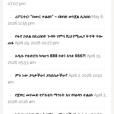
07:07 pm
ሪፖርተር፡ “ስውር ተልዕኮ” – በከባድ ወንጀል ሊከሰስ
May 6,
2026 11:55 pm
የፋኖ ኃይል በደረሰበት ጉዳት ሃምሳ ሺህ የሚጠጋ ትጥቅ ጥሎ
ጠፋ
April 29, 2026 02:27 pm
አዲሱ የቴድሮስ ካሳሁን 888 ኮድ፤ እንደ 666?!
April 15,
2026 05:53 am
ምኑ ነው ያሳቃችሁ፤ ያስደሰታችሁ?
April 2, 2026 10:52
am
የጀዋር መሃመድ የፖለቲካ ማንነት እና የባዕዳን ተልዕኮ
April 2,
2026 10:16 am