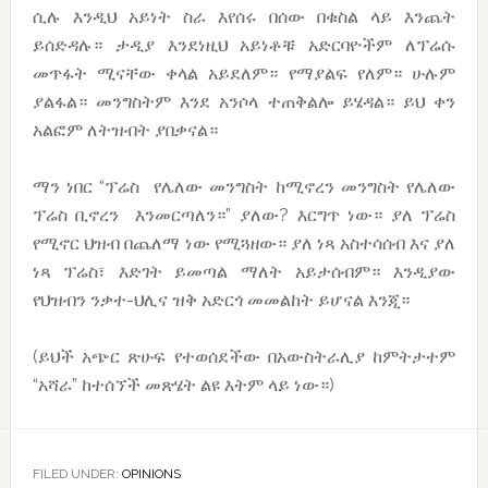
ሲሉ እንዲህ አይነት ስራ እየሰሩ በሰው በቁስል ላይ እንጨት
ይሰድዳሉ። ታዲያ እንደነዚህ አይነቶቹ አድርባዮችም ለፕሬሱ
መጥፋት ሚናቸው ቀላል አይደለም። የማያልፍ የለም። ሁሉም
ያልፋል። መንግስትም እንደ አንሶላ ተጠቅልሎ ይሄዳል። ይህ ቀን
አልፎም ለትዝብት ያበቃናል።
ማን ነበር “ፕሬስ የሌለው መንግስት ከሚኖረን መንግስት የሌለው
ፕሬስ ቢኖረን እንመርጣለን።” ያለው? እርግጥ ነው። ያለ ፕሬስ
የሚኖር ህዝብ በጨለማ ነው የሚጓዘው። ያለ ነጻ አስተሳሰብ እና ያለ
ነጻ ፕሬስ፣ እድገት ይመጣል ማለት አይታሰብም። እንዲያው
የህዝብን ንቃተ-ህሊና ዝቅ አድርጎ መመልከት ይሆናል እንጂ።
(ይህች አጭር ጽሁፍ የተወሰደችው በአውስትራሊያ ከምትታተም
“አሻራ” ከተሰኘች መጽሄት ልዩ እትም ላይ ነው።)
FILED UNDER:
OPINIONS