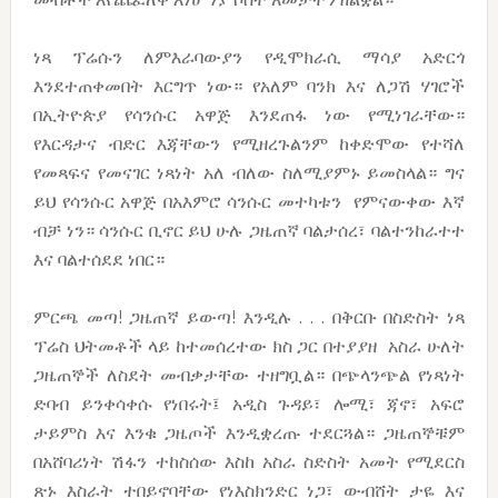
ነጻ ፕሬሱን ለምእራባውያን የዲሞክራሲ ማሳያ አድርጎ
እንደተጠቀመበት እርግጥ ነው። የአለም ባንክ እና ለጋሽ ሃገሮች
በኢትዮጵያ የሳንሱር አዋጅ እንደጠፋ ነው የሚነገራቸው።
የእርዳታና ብድር እጃቸውን የሚዘረጉልንም ከቀድሞው የተሻለ
የመጻፍና የመናገር ነጻነት አለ ብለው ስለሚያምኑ ይመስላል። ግና
ይህ የሳንሱር አዋጅ በአእምሮ ሳንሱር መተካቱን የምናውቀው እኛ
ብቻ ነን። ሳንሱር ቢኖር ይህ ሁሉ ጋዜጠኛ ባልታሰረ፣ ባልተንከራተተ
እና ባልተሰደደ ነበር።
ምርጫ መጣ! ጋዜጠኛ ይውጣ! እንዲሉ . . . በቅርቡ በስድስት ነጻ
ፕሬስ ህትመቶች ላይ ከተመሰረተው ክስ ጋር በተያያዘ አስራ ሁለት
ጋዜጠኞች ለስደት መብቃታቸው ተዘግቧል። በጭላንጭል የነጻነት
ድባብ ይንቀሳቀሱ የነበሩት፤ አዲስ ጉዳይ፣ ሎሚ፣ ጃኖ፣ አፍሮ
ታይምስ እና እንቁ ጋዜጦች እንዲቋረጡ ተደርጓል። ጋዜጠኞቹም
በአሸባሪነት ሽፋን ተከስሰው እስከ አስራ ስድስት አመት የሚደርስ
ጽኑ እስራት ተበይኖባቸው የነእስክንድር ነጋ፣ ውብሸት ታዬ እና