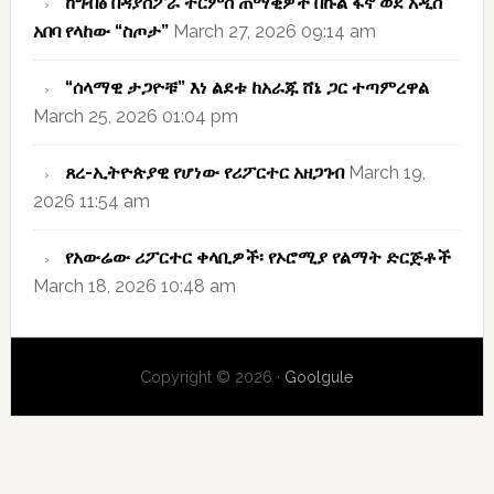
ከግብፅ በዳያስፖራ ትርምስ ጠማቂዎች በኩል ፋኖ ወደ አዲስ
አበባ የላከው “ስጦታ”
March 27, 2026 09:14 am
“ሰላማዊ ታጋዮቹ” እነ ልደቱ ከአራጁ ሸኔ ጋር ተጣምረዋል
March 25, 2026 01:04 pm
ጸረ-ኢትዮጵያዊ የሆነው የሪፖርተር አዘጋገብ
March 19,
2026 11:54 am
የአውሬው ሪፖርተር ቀላቢዎች፡ የኦሮሚያ የልማት ድርጅቶች
March 18, 2026 10:48 am
Copyright © 2026 ·
Goolgule