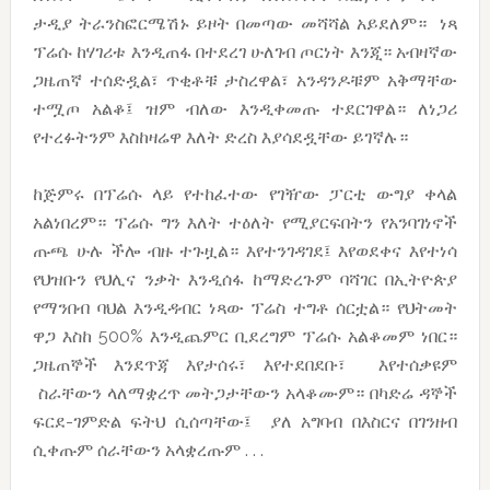
ታዲያ ትራንስፎርሜሽኑ ይዞት በመጣው መሻሻል አይደለም። ነጻ
ፕሬሱ ከሃገሪቱ እንዲጠፋ በተደረገ ሁለገብ ጦርነት እንጂ። አብዛኛው
ጋዜጠኛ ተሰድዷል፣ ጥቂቶቹ ታስረዋል፣ አንዳንዶቹም አቅማቸው
ተሟጦ አልቆ፤ ዝም ብለው እንዲቀመጡ ተደርገዋል። ለነጋሪ
የተረፉትንም እስከዛሬዋ እለት ድረስ እያሳደዷቸው ይገኛሉ።
ከጅምሩ በፕሬሱ ላይ የተከፈተው የገዥው ፓርቲ ውግያ ቀላል
አልነበረም። ፕሬሱ ግን እለት ተዕለት የሚያርፍበትን የአንባገነኖች
ጡጫ ሁሉ ችሎ ብዙ ተጉዟል። እየተንገዳገደ፤ እየወደቀና እየተነሳ
የህዝቡን የህሊና ንቃት እንዲሰፋ ከማድረጉም ባሻገር በኢትዮጵያ
የማንበብ ባህል እንዲዳብር ነጻው ፕሬስ ተግቶ ሰርቷል። የህትመት
ዋጋ እስከ 500% እንዲጨምር ቢደረግም ፕሬሱ አልቆመም ነበር።
ጋዜጠኞች እንደጥጃ እየታሰሩ፣ እየተደበደቡ፣ እየተሰቃዩም
ስራቸውን ላለማቋረጥ መትጋታቸውን አላቆሙም። በካድሬ ዳኞች
ፍርደ-ገምድል ፍትህ ሲሰጣቸው፤ ያለ አግባብ በእስርና በገንዘብ
ሲቀጡም ሰራቸውን አላቋረጡም . . .