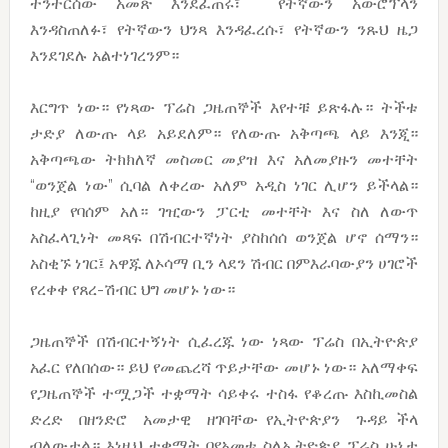
ተንተርሰው አመጽ እንደፈጠሩ፣ የትኛውን አውሮፕላን
እንዳስጠለፉ፣ የትኛውን ህንጻ እንዳፈረሱ፣ የትኛውን ንጹህ ዜጋ
እንደገደሉ አልተነገረንም።
እርግጥ ነው። የነጻው ፕሬስ ጋዜጠኞች እየተቹ ይጽፋሉ። ትችቱ
ታድያ ለውጡ ላይ አይደለም። የለውጡ አቅጣጫ ላይ እንጂ።
አቅጣጫው ትክክለኛ መስመር መያዝ እና አለመያዙን መተቸት
“ወንጀል ነው” ሲባል ለቀረው አለም አዲስ ነገር ሊሆን ይችላል።
ከዚያ የባሰም አለ። ገዢውን ፓርቲ መተቸት እና ስለ ለውጥ
አስፈላጊነት መጻፍ በሽብርተኛነት ያስከሰሰ ወንጀል ሆኖ ሰማን።
አስቂኙ ነገር፤ አዋጁ ለኦሳማ ቢን ላደን ሽብር በምእራባውያን ሀገሮች
የረቀቀ የጸረ-ሽብር ህግ መሆኑ ነው።
ጋዜጠኞች በሽብርተኝነት ሲፈረጁ ነው ነጻው ፕሬስ በኢትዮጵያ
አፈር የለበሰው። ይህ የመጨረሻ ጥይታቸው መሆኑ ነው። አለማቀፍ
የጋዜጠኞች ተሟጋች ተቋማት ሳይቀሩ ተስፋ የቆረጡ እስኪመስል
ድረድ በዘንድሮ አመታዊ ዘገባቸው የኢትዮጵያን ጉዳይ ችላ
ብለውታል። እነዚህ ተቋማት በየአመቱ ስለኢትዮጵያ ፕሬስ ሁኔታ