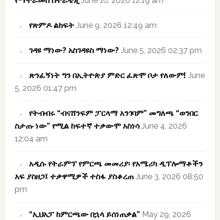
የማተራመስ ስትራቴጂ
June 10, 2026 12:19 am
የጽምዶ ልክፍት
June 9, 2026 12:49 am
ገዳዩ ማነው? አስገዳዩስ ማነው?
June 5, 2026 02:37 pm
ጽንፈኝነት ግን በኢትዮጵያ ምድር ፈጽሞ ቦታ የለውም!
June
5, 2026 01:47 pm
የትብብሩ “ብናሸንፍም ፓርላማ አንገባም” መግለጫ “ወንበር
ስታጡ ነው” የሚል ከፍተኛ ተቃውሞ አስነሳ
June 4, 2026
12:04 am
አዲሱ የትራምፕ የምርጫ መመሪያ፡ የአሜሪካ ዲፕሎማቶችን
አፍ ያስዘጋ፤ ተቃዋሚዎች ተስፋ ያስቆረጠ
June 3, 2026 08:50
pm
“ኢህአፓ ከምርጫው በኋላ ይሰነጠቃል”
May 29, 2026