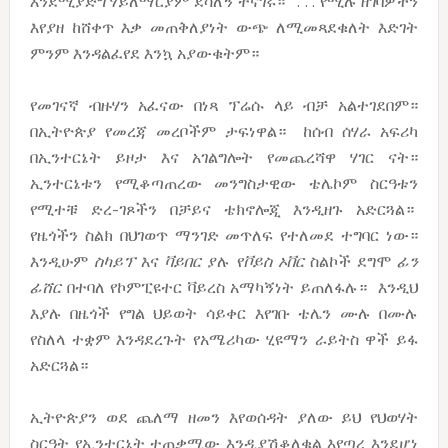
እንደሚያድግ ሃይለማርያም ደሳለኝ ተናገሩ።’ . . . የሚሉ ዘገባዎችን
እየያዘ ከሸቀጥ እቃ መጠቅለያነት ውጭ ለሚመጻደቁለት እድገት
ምንም እንዳልፈየደ እንኳ አያውቁትም።
የመገናኛ ብዙሃን አፈናው በነጻ ፕሬሱ ላይ ብቻ አልተገደበም።
በኢትዮጵያ የመረጃ መረቦችም ታፍነዋል። ከሰብ ሰሃራ አፍሪካ
በኢንተርኔት ይዞታ እና አገልግሎት የመጨረሻዋ ሃገር ናት።
ኢንተርኔቱን የሚቆጣጠረው መንግስታዊው ቴሌኮም ስርዓቱን
የሚተቹ ድረ-ገጾችን በቻይና ቴክኖሎጂ እንዲዘጉ አድርጓል።
የዜጎችን ስልክ በህገወጥ ማንገድ መጥለፍ የተለመደ ተግባር ነው።
እንዲሁም
ስካይፕ
እና
ቫይበር
ያሉ የ
ቮይስ
ኦቨር
ስልኮች ደግሞ
ፊን
ፊሸር
በተባለ የኮምፒዩተር ቫይረስ አማካኝነት ይጠለፋሉ። እንዲህ
እያሉ በዜጎች የግል ህይወት ሳይቀር እየገቡ ቴሌን ሙሉ በሙሉ
የስለላ ተቋም እንዳደረጉት የአሜሪካው ሂዩማን ራይትስ ዋች ይፋ
አድርጓል።
ኢትዮጵያን ወደ ጨለማ ዘመን እየወሰዳት ያለው ይህ የህወሃት
ስርዓት የኢንተርኔት ተጠቃሚው እንዲያሽቆለቁል እየጣረ እንደሆነ