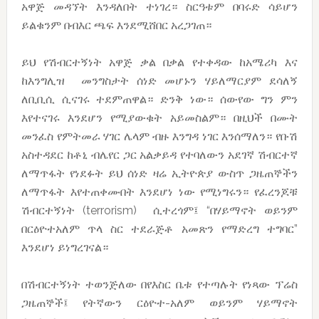
አዋጅ መዳኘት እንዳለበት ተነገረ። ስርዓቱም በባሩድ ሳይሆን
ይልቁንም በብእር ጫፍ እንደሚሸበር አረጋገጠ።
ይህ የሽብርተኝነት አዋጅ ቃል በቃል የተቀዳው ከአሜሪካ እና
ከእንግሊዝ መንግስታት ሰነድ መሆኑን ሃይለማርያም ደሳለኝ
ለቢቢሲ ሲናገሩ ተደምጠዋል። ድንቅ ነው። ሰውየው ግን ምን
እየተናገሩ እንደሆን የሚያውቁት አይመስልም። በዚህች በሙት
መንፈስ የምትመራ ሃገር ሌላም ብዙ እንግዳ ነገር እንሰማለን። የቡሽ
አስተዳደር ከቶኒ ብሌየር ጋር አልቃይዳ የተባለውን አደገኛ ሽብርተኛ
ለማጥፋት የነደፉት ይህ ሰነድ ዛሬ ኢትዮጵያ ውስጥ ጋዜጠኞችን
ለማጥፋት እየተጠቀሙበት እንደሆነ ነው የሚነግሩን። የፈረንጆቹ
ሽብርተኝነት (terrorism) ሲተረጎም፤ “በሃይማኖት ወይንም
በርዕዮተአለም ጥላ ስር ተደራጅቶ አመጽን የማድረግ ተግባር”
እንደሆነ ይነግረገናል።
በሽብርተኝነት ተወንጅለው በየእስር ቤቱ የተጣሉት የነጻው ፕሬስ
ጋዜጠኞች፤ የትኛውን ርዕዮተ-አለም ወይንም ሃይማኖት