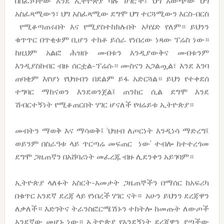
በሰፈነባቸው እንደ ኢትዮጵያ ባሉ ሀገሮች፤ ህግ አውጭው ህግ
አስፈጻሚውን፣ ህግ አስፈጻሚው ደግሞ ህግ ተርጓሚውን እርስ-በርስ
የሚቆጣጠሩበት እና የሚያስተከክሉበት አካሄድ የለም። ይህንን
ቁጥጥር በጥቂቱም ቢሆን ተክቶ ይሰራ የነበረው ነጻው ፕሬስ ነው።
ከዚህም አልፎ ሕዝቡ መብቱን እንዲያውቅና መብቱንም
እንዲያስከብር ብዙ ሰርቷል-ፕሬሱ። ሙስናን አጋልጧል፣ እንደ እንባ
ጠባቂም እየሆነ የህዝብን በደልም ይፋ አድርጓል። ይህን የተቀደሰ
ተግባር ማከናወን እንደወንጀል፤ ጠንከር ሲል ደግሞ እንደ
ሽብርተኝነት የሚቆጠርበት ሃገር ሆናለች የዛሬይቱ ኢትዮጵያ።
መብትን ማወቅ እና ማሳወቅ፤ ‘ህዝብ ለጦርነት እንዲነሳ ማድረግ፤
ወይንም በስራዓቱ ላይ ጥርጣሬ መፍጠር ነው’ ተብሎ ከተተረጎመ
ደግሞ ጋዜጠኛን በአሸባሪነት መፈረጁ ብዙ ሊደንቀን አይገባም።
ኢትዮጵያ ላለፉት አስርት-አመታት ጋዜጠኞችን በማሰር ከአፍሪካ
በቁጥር አንደኛ ደረጃ ላይ የነበረች ሃገር ናት። አሁን ይህንን ደረጃዋን
ለቃለች። እድገትና ትራንስፎርሜሽኑን ተከትሎ ከመጡት ለውጦች
አንደኛው መሆኑ ነው። ኢትዮጵያ የአንደኝነት ደረጃዋን ያጣችው