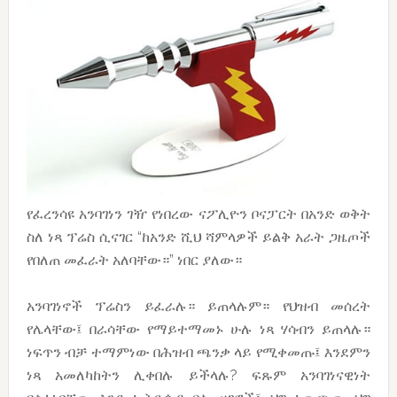
የፈረንሳዩ አንባገነን ገዥ የነበረው ናፖሊዮን ቦናፓርት በአንድ ወቅት
ስለ ነጻ ፕሬስ ሲናገር “ከአንድ ሺህ ሻምላዎች ይልቅ አራት ጋዜጦች
የበለጠ መፈራት አለባቸው።” ነበር ያለው።
አንባገነኖች ፕሬስን ይፈራሉ። ይጠላሉም። የህዝብ መሰረት
የሌላቸው፤ በራሳቸው የማይተማመኑ ሁሉ ነጻ ሃሳብን ይጠላሉ።
ነፍጥን ብቻ ተማምነው በሕዝብ ጫንቃ ላይ የሚቀመጡ፤ እንደምን
ነጻ አመለካከትን ሊቀበሉ ይችላሉ? ፍጹም አንባገነናዊነት