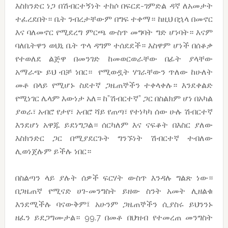
እስክንድር ነጋ በሽብርተኝነት ተከሶ በፍርደ-ገምድል ዳኛ ለአመታት
ተፈረደበት። ቤት ንብረታቸውም በግፍ ተቀማ። ከዚህ በኋላ በመኖር
እና ባለመኖር የሚደረግ ምርጫ ውስጥ መግባት ግድ ሆነባት። እናም
ባለቤትዋን ወህኒ ቤት ጥላ ዳግም ተሰደደች። እስዋም ሆነች በሰቆቃ
የተወለደ ልጅዋ በመንገድ ከመወርወራቸው በፊት ያላቸው
አማራጭ ይህ ብቻ ነበር። የሚወዷት ሃገራቸውን ጥለው ከሁለት
መቶ በላይ የሚሆኑ ስደተኛ ጋዜጠኞችን ተቀላቀሉ። እንደቀልድ
የሚነገር ሌላም እውነታ አለ። ከ”ሽብርተኛ” ጋር በስልክም ሆነ በአካል
ያወራ፣ አብሮ የታየ፣ አብሮ ሻይ የጠጣ፣ የተነካካ ሰው ሁሉ ሽብርተኛ
እንደሆነ አዋጁ ይደነግጋል። ሰርካለም እና ናፍቆት በእስር ያለው
እስክንድር ጋር በሚያደርጉት ግንኙነት ሽብርተኛ ተብለው
ሊወነጀሉም ይችሉ ነበር።
በስልጣን ላይ ያሉት ሰዎች ፍርሃት ውስጥ እንዳሉ ግልጽ ነው።
በጋዜጠኛ የሚናድ ሀገ-መንግስት ይዘው ስንት አመት ሊዘልቁ
እንደሚችሉ ባናውቅም፤ አሁንም ጋዜጠኞችን ሲያስሩ ይህንንኑ
ዘፈን ይደጋግሙታል። 99.7 በመቶ በህዝብ የተመረጠ መንግስት