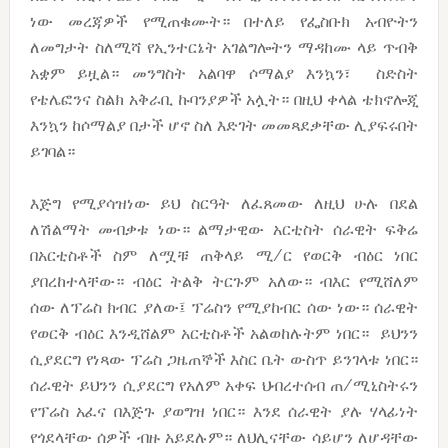
ነው መረጃዎች የሚጠቁሙት። በተለይ የፌስቡክ አብዮትን
ለመግታት ስለሚሻ የኢንተርኔት አገልግሎትን ማዳከሙ ላይ ጥብቅ
አቋም ይዟል። መንግስት አልባዋ ሶማልያ እንኳን፣ ስድስት
የቴሌፎንና ስልክ አቅራቢ ኩባንያዎች አሏት። በዚህ ቀላል ቴክኖሎጂ
እንኳን ከሶማልያ በታች ሆኖ ስለ እድገት መመጻደቃቸው ሊያፍሩበት
ይገባል።
እጅግ የሚያሳዝነው ይህ ስርዓት ለፈጸመው ለዚህ ሁሉ በደል
ለሽልማት መብቃቱ ነው። ልማታዊው አርቲስት ሰራዊት ፍቅሬ
በአርቲስቶች ስም ለሟቹ ጠቅላይ ሚ/ር የወርቅ ብዕር ነበር
ያበረከተላቸው። ብዕር ትልቅ ትርጉም አለው። ብእር የሚሸለም
ሰው ለፕሬስ ክብር ያለው፤ ፕሬስን የሚያከብር ሰው ነው። ሰራዊት
የወርቅ ብዕር እንዲሸልም አርቲስቶች አልወከሉትም ነበር። ይህንን
ሲያደርግ የነጻው ፕሬስ ጋዜጠኞች እስር ቤት ውስጥ ይንገላቱ ነበር።
ሰራዊት ይህንን ሲያደርግ የአለም አቀፍ ህብረተሰብ ጠ/ሚኒስትሩን
የፕሬስ አፈና በእጅጉ ያወግዝ ነበር። እንደ ሰራዊት ያሉ ሃላፊነት
የጎደላቸው ሰዎች ብዙ አይደሉም። ለህሊናቸው ሳይሆን ለሆዳቸው