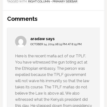
TAGGED WITH:
RIGHT COLUMN - PRIMARY SIDEBAR
Reader
Comments
Interactions
aradaw
says
OCTOBER 14, 2014 08:15 PM AT 8:15 PM
Here is the recent mafia act of our TPLF.
You have witnessed the gun toting act at
the Ethiopian embassy. The person was
expelled because the TPLF government
will not waive his immunity so that the law
takes its course. The TPLF mafias do not
believe the Law is above all. We also
witnessed what the Kenya’s president did
this day. He stepped down from presidency