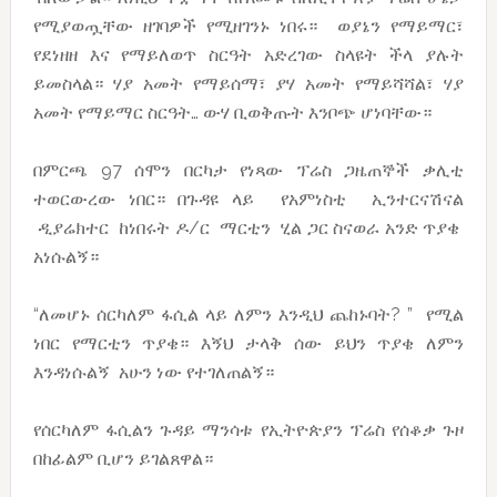
የሚያወጧቸው ዘገባዎች የሚዘገንኑ ነበሩ። ወያኔን የማይማር፣
የደነዘዘ እና የማይለወጥ ስርዓት አድረገው ስላዩት ችላ ያሉት
ይመስላል። ሃያ አመት የማይሰማ፣ ያሃ አመት የማይሻሻል፣ ሃያ
አመት የማይማር ስርዓት… ውሃ ቢወቅጡት እንቦጭ ሆነባቸው።
በምርጫ 97 ሰሞን በርካታ የነጻው ፕሬስ ጋዜጠኞች ቃሊቲ
ተወርውረው ነበር። በጉዳዩ ላይ የአምነስቲ ኢንተርናሽናል
ዲያሬክተር ከነበሩት ዶ/ር ማርቲን ሂል ጋር ስናወራ አንድ ጥያቄ
አነሱልኝ።
“ለመሆኑ ሰርካለም ፋሲል ላይ ለምን እንዲህ ጨከኑባት? ” የሚል
ነበር የማርቲን ጥያቄ። እኝህ ታላቅ ሰው ይህን ጥያቄ ለምን
እንዳነሱልኝ አሁን ነው የተገለጠልኝ።
የሰርካለም ፋሲልን ጉዳይ ማንሳቱ የኢትዮጵያን ፕሬስ የሰቆቃ ጉዞ
በከፊልም ቢሆን ይገልጸዋል።