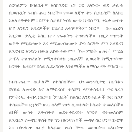
ሰርካለምን ከባለቤትዋ እስክንድር ነጋ ጋር አፍነው ወደ ቃሊቲ
ሲወስዷት ነብሰ-ጡር ነበረች። የመውለጃዋ ቀን ሲደርስም ከእስር
አልለቀቅዋትም። በምጥ ስቃይ፣ ነብስ ውጭ፤ነብስ ግቢ ሁኔታ ውስጥ
ሆና እንኳን አሳሪዎችዋ ርህራሄ አላሳዩዋትም ነበር። በመጨረሻ
እዚያው ቃሊቲ እስር ቤጥ ናፍቆትን ተገላገለች። በዚያ የጭንቅ
ወቅት የሚይዘውን እና የሚጨብጠውን ያጣ ስርዓት ምን እያደረገ
እንደነበር እንኳን በውል አየውቀውም። “የመንግስት ጠላት” የሚል
ታፔላ ተለጥፎለት የሚንቀሳቀስ ጋዜጠኛ፤ ሊወድቅ ከሚንገዳገድ
ስርዓት ከዚህም በላይ ሊደረግበት እንደሚችል ለማስረዳት ሞከርኩ።
ነብሰ-ጡርዋ ሰርካለም የተከሰሰችው ህገ-መንግስታዊ ስርዓቱን
በሃይል ለመናድ እና ለማፍረስ፣ ጥላቻን የምታስፋፋ፣ ጥርጣሬን
የምትነዛ… ተብላ ነበር። በ “ምህረት” ከእስር እንደተፈታች ወደ ኬንያ
ተሰደደች። በኋላም ሀገር ሰላም የሆነ ሲመስላት ከስደት ተመለሰች።
ይህች ወጣት እትብትዋ ወደተቀበረባት ሃገርዋ ብትመለስም
እንደዜጋ የመኖር ዋስትናዋ ግን በአንባገነኖች መዳፍ ስር ሆነ። በኑሮዋ
እና በትዳርዋ ዙርያ ካለፈው የባሰ ችግር መጣባት። ባለቤትዋ