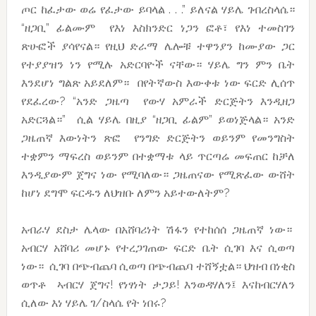
ጦር ከፈታው ወሬ የፈታው ይባላል . . .” ይለናል ሃይሌ ገብረስላሴ።
“ዘጋቢ” ፊልሙም የእነ እስክንድር ነጋን ፎቶ፣ የእነ ተመስገን
ጽሁፎች ያሳየናል። የዚህ ድራማ ሌሎቹ ተዋንያን ከሙያው ጋር
የተያያዝን ነን የሚሉ አድርባዮች ናቸው። ሃይሌ ግን ምን ቤት
እንደሆነ ግልጽ አይደለም። በየትኛውስ እውቀቱ ነው ፍርድ ሊሰጥ
የደፈረው? “አንድ ጋዜጣ የውሃ አምራች ድርጅትን እንዲዘጋ
አድርጓል።” ሲል ሃይሌ በዚያ “ዘጋቢ ፊልም” ይወነጅላል። አንድ
ጋዜጠኛ እውነትን ጽፎ የንግድ ድርጅትን ወይንም የመንግስት
ተቋምን ማፍረስ ወይንም በተቋማቱ ላይ ጥርጣሬ መፍጠር ከቻለ
እንዲያውም ጀግና ነው የሚባለው። ጋዜጠናው የሚጽፈው ውሸት
ከሆነ ደግሞ ፍርዱን ለህዝቡ ለምን አይተውለትም?
አብራሃ ደስታ ሌላው በአሸባሪነት ሽፋን የተከሰሰ ጋዜጠኛ ነው።
አብርሃ አሸባሪ መሆኑ የተረጋገጠው ፍርድ ቤት ሲገባ እና ሲወጣ
ነው። ሲገባ በጭብጨባ ሲወጣ በጭብጨባ ተሸኝቷል። ህዝብ በነቂስ
ወጥቶ ኣብርሃ ጀግና! የነፃነት ታጋይ! እንወዳሃለን፤ እናከብርሃለን
ሲለው እነ ሃይሌ ገ/ስላሴ የት ነበሩ?