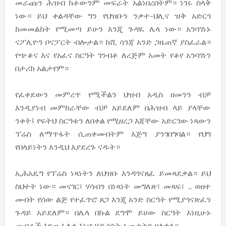
መራጩን ሕዝብ ከቶውንም መፍራት አልነበረበትም። ነገሩ ስላቅ
ነው። ይህ ቀልዳቸው ግን የህዝቡን ንቃተ-ህሊና ዝቅ አድርጎ
ከመመልከት የሚመጣ ይሁን እንጂ ጉዳዪ ሌላ ነው። አንባገነኑ
ናፖሊዮን ቦናፓርት ብሎታል። ከሺ ሳንጃ አንድ ጋዜጠኛ ያስፈራል።
የጭቆና እና የአፈና ስርዓት ገንብቶ ለረጅም አመት የቆየ አንባገነን
በታሪክ አልታየም።
የፈቀደውን መምረጥ የሚችልን ህዝብ አዲስ ዘመንን ብቻ
እንዲያነብ መምከራቸው ብቻ አይደለም በሕዝብ ላይ ያላቸው
ንቀት፤ የፍትህ ስርዓቱን ለበቀል የሚዘረጋ እጃቸው አድርገው ነጻውን
ፕሬስ ለማጥፋት ሲጠቀሙበትም እጅግ ያንገበግባል። የህግ
የበላይነትን እንዲህ እያደረጉ ናዱት።
ኢሕአዴግ የፕሬስ ነጻነትን ለህዝቡ እንዳጎናጸፈ ይመጻደቃል። ይህ
ስህተት ነው። መናገር፣ ሃሳብን በነጻነት መግለጽ፣ መጻፍ፣ … ወዘተ
መብት የሰው ልጅ የተፈጥሮ ጸጋ እንጂ አንድ ስርዓት የሚያጎናጽፈን
ጉዳይ አይደለም። በሌላ በኩል ደግሞ ይሀው ስርዓት እነዚሁኑ
መብቶች እየጨፈለቀ እነሆ ሃያ ሶስት አመታትን ዘልቋል።