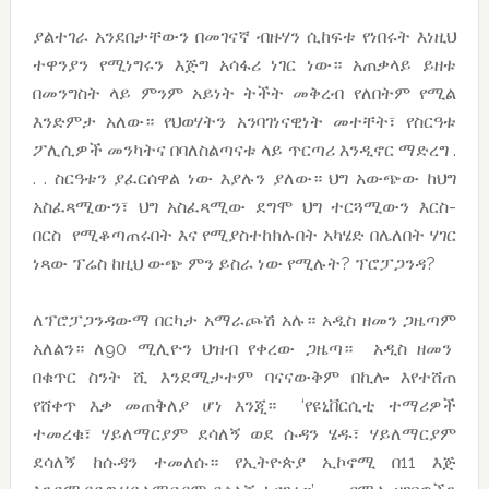
ያልተገራ አንደበታቸውን በመገናኛ ብዙሃን ሲከፍቱ የነበሩት እነዚህ
ተዋንያን የሚነግሩን እጅግ አሳፋሪ ነገር ነው። አጠቃላይ ይዘቱ
በመንግስት ላይ ምንም አይነት ትችት መቅረብ የለበትም የሚል
እንድምታ አለው። የህወሃትን አንባገነናዊነት መተቸት፣ የስርዓቱ
ፖሊሲዎች መንካትና በባለስልጣናቱ ላይ ጥርጣሪ እንዲኖር ማድረግ .
. . ስርዓቱን ያፈርሰዋል ነው እያሉን ያለው። ህግ አውጭው ከህግ
አስፈጻሚውን፣ ህግ አስፈጻሚው ደግሞ ህግ ተርጓሚውን እርስ-
በርስ የሚቆጣጠሩበት እና የሚያስተከክሉበት አካሄድ በሌለበት ሃገር
ነጻው ፕሬስ ከዚህ ውጭ ምን ይስራ ነው የሚሉት? ፕሮፓጋንዳ?
ለፕሮፓጋንዳውማ በርካታ አማራጮሽ አሉ። አዲስ ዘመን ጋዜጣም
አለልን። ለ90 ሚሊዮን ህዝብ የቀረው ጋዜጣ። አዲስ ዘመን
በቁጥር ስንት ሺ እንደሚታተም ባናናውቅም በኪሎ እየተሸጠ
የሸቀጥ እቃ መጠቅለያ ሆነ እንጂ። ‘የዩኒቨርሲቲ ተማሪዎች
ተመረቁ፣ ሃይለማርያም ደሳለኝ ወደ ሱዳን ሄዱ፣ ሃይለማርያም
ደሳለኝ ከሱዳን ተመለሱ። የኢትዮጵያ ኢኮኖሚ በ11 እጅ