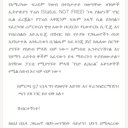
የአሜሪካው ፍሪደም ሃውስ በተከታታይ ባወጣቸው ዘገባዎች
ኢትዮጵያን ፕሬስ (Status: NOT FREE) “ነጻ ያልሆነች” ሃገር
ሲል ፈርጇል። የፕሬስ አዋጁንም ፍጹም አፋኝ ሲል ይከሳል።
የፈረንሳዩ ሪፖርተርስ ዊዝ አውት ቦርደርስ፣ የኒውዮርኩ ሲ.ፒ.ጄ. እና
የብራስልሱ አይ.ኤፍ.ጄ. በሽብር ክስ የተያዙ የጋዜጠኖችን ሰነድ
እያከታተሉ አሳፋሪነቱን ቢገልጹም አፍ እንጂ ጆሮ ከሌለው ስርዓት
ያገኙት የስድብ ምላሽ ብቻ ነው። አምነስቲ ኢንተርናሽናል እና
ሂዩማን ራይትስ ዋችም አፈናውን ይፋ ማድረጉን ተያይዘውታል።
ከገዥው ፓርቲ የሚያገኙት ምላሽ “የኒዮ ሊበራል” አቀንቃኞች
የሚል ስድብ እና ዛቻ ብቻ ነው።
ከምርጫ 97 ነኋላ ግን የህወሃት እድገት እና ትራንስፎርሜሽን፤
ጫን ያለ ነገር ይዞ ብቅ አለ።
ሽብርተኝነት!
ከዚህ በኋላ ጋዜጠኛ በህገ-መንግስት ሳይሆን፤ ህጉን በሚጻረረው