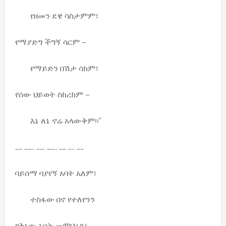
የዘመን ደዌ ሳስታምም፣
የማያድግ ችግኝ ሳርም –
የማይድን በሽታ ሳክም፣
የሰው ህይወት ስከረክም –
እኔ ለኔ ኖሬ አላውቅም፡፡”
…… …….. ……. …….. …… ….. ……
ባይሰማ ባያየኝ አባት አለም፣
ተስፋው በኖ የተለየንን
የቅኔው አባት መምህሩን፣