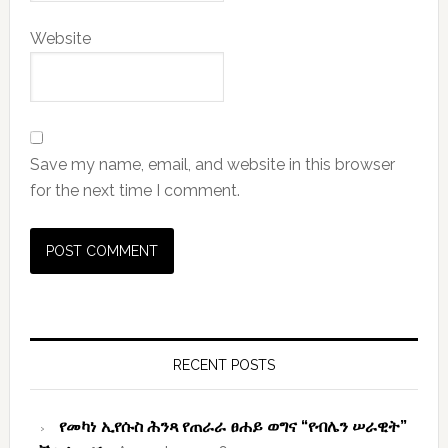
Website
Save my name, email, and website in this browser
for the next time I comment.
Primary
Sidebar
RECENT POSTS
የመካነ ኢየሱስ ሕንጻ የጠራራ ፀሐይ ወግና “የብሌን ሠራዊት”