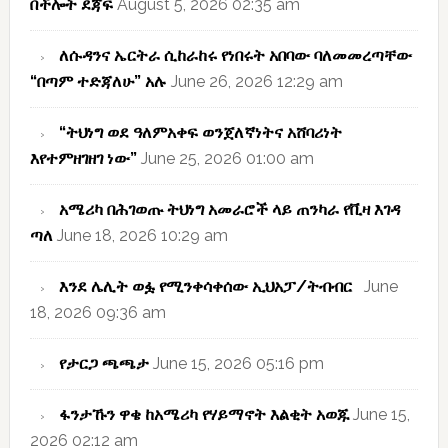
በችሎት ደጃፍ
August 5, 2026 02:35 am
ለሱዳንና ኤርትራ ሲከራከሩ የነበሩት አበባው ባለመመረጣቸው
“በጣም ተድጃለሁ” አሉ
June 26, 2026 12:29 am
“ትህነግ ወደ ዓለምአቀፍ ወንጀለኛነትና አሸባሪነት
እየተምዘገዘገ ነው”
June 25, 2026 01:00 am
አሜሪካ በሕገወጡ ትህነግ አመራሮች ላይ ጠንካራ የቪዛ እገዳ
ጣለ
June 18, 2026 10:29 am
እንደ ሌሊት ወፏ የሚንቀሳቀሰው ኢህአፓ/ትብብር
June
18, 2026 09:36 am
የታርጋ ጫጫታ
June 15, 2026 05:16 pm
ፋንታኹን ዋቄ ከአሜሪካ የሃይማኖት እልቂት አወጁ
June 15,
2026 02:12 am