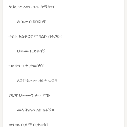
ለህሊናየ አድር ብዪ ስማስን፣
ድካሙ ቢሸበርክኝ
ተስፋ አልቆርጥም ባልኩ በተጋሁ፣
ህመሙ ቢደቁሰኝ
ብላቴን ጌታ ታወሰኝ፣
ጸጋየ ህመሙ ዘልቆ ወጋኝ
የጸጋየ ህመሙን ታመምኩ
መላ ቅጡን አስጠፋኝ።
ውስጤ ቢደማ ቢታወክ፣