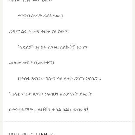
የጥበብ ሎሬት ፈላስፋውን
ድካም ልፋቱ መና ቀርቶ የታየውን፣
“ግዴለም በተስፋ እንኑር አልኩት!” ጸጋየን
መላው ጠፍቶ ቢጨንቀኝ፣
በተስፋ እኖር መስሎኝ ሳታልላት ደካማ ነፍሴን …
*ብላቴን ጌታ ጸጋየ ፣ ነፍስህን አራያ ገነት ያኑራት
በተጎዳ ስሜት … ይህችን ታክል ካልኩ ይብቃኝ!
FILED UNDER:
LITERATURE