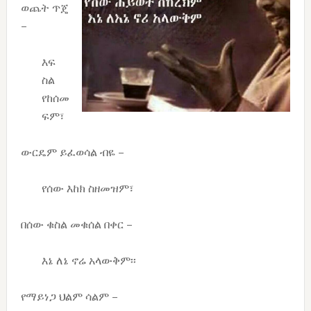
ወጨት ጥጄ
–
እፍ
ስል
የከሰመ
ፍም፣
ውርዴም ይፈወሳል ብዬ –
የሰው እከክ ስዘመዝም፣
በሰው ቁስል መቁሰል በቀር –
እኔ ለኔ ኖሬ አላውቅም፡፡
የማይነጋ ህልም ሳልም –