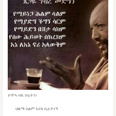
ይሞላ ብዪ ስኳትን፣
ህልሜ እልም እያለ ቢፈትነኝ