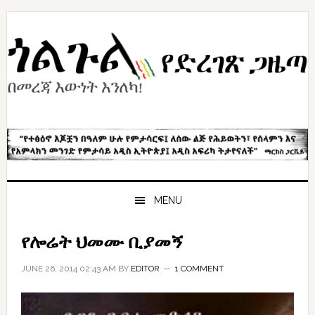
Skip
Skip
Skip
to
to
to
primary
content
primary
navigation
sidebar
MENU
የሎሬት ህመሙ ቢያመኝ
JUNE 26, 2014 02:43 AM
BY
EDITOR
1 COMMENT