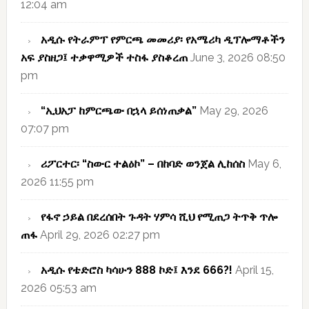
12:04 am
አዲሱ የትራምፕ የምርጫ መመሪያ፡ የአሜሪካ ዲፕሎማቶችን
አፍ ያስዘጋ፤ ተቃዋሚዎች ተስፋ ያስቆረጠ
June 3, 2026 08:50
pm
“ኢህአፓ ከምርጫው በኋላ ይሰነጠቃል”
May 29, 2026
07:07 pm
ሪፖርተር፡ “ስውር ተልዕኮ” – በከባድ ወንጀል ሊከሰስ
May 6,
2026 11:55 pm
የፋኖ ኃይል በደረሰበት ጉዳት ሃምሳ ሺህ የሚጠጋ ትጥቅ ጥሎ
ጠፋ
April 29, 2026 02:27 pm
አዲሱ የቴድሮስ ካሳሁን 888 ኮድ፤ እንደ 666?!
April 15,
2026 05:53 am