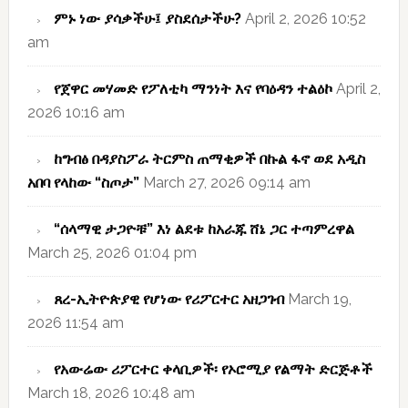
ምኑ ነው ያሳቃችሁ፤ ያስደሰታችሁ?
April 2, 2026 10:52
am
የጀዋር መሃመድ የፖለቲካ ማንነት እና የባዕዳን ተልዕኮ
April 2,
2026 10:16 am
ከግብፅ በዳያስፖራ ትርምስ ጠማቂዎች በኩል ፋኖ ወደ አዲስ
አበባ የላከው “ስጦታ”
March 27, 2026 09:14 am
“ሰላማዊ ታጋዮቹ” እነ ልደቱ ከአራጁ ሸኔ ጋር ተጣምረዋል
March 25, 2026 01:04 pm
ጸረ-ኢትዮጵያዊ የሆነው የሪፖርተር አዘጋገብ
March 19,
2026 11:54 am
የአውሬው ሪፖርተር ቀላቢዎች፡ የኦሮሚያ የልማት ድርጅቶች
March 18, 2026 10:48 am