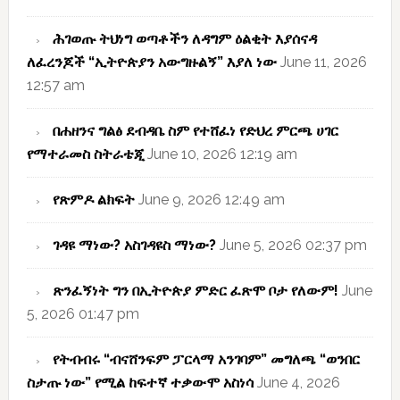
ሕገወጡ ትህነግ ወጣቶችን ለዳግም ዕልቂት እያሰናዳ
ለፈረንጆች “ኢትዮጵያን አውግዙልኝ” እያለ ነው
June 11, 2026
12:57 am
በሐዘንና ግልፅ ደብዳቤ ስም የተሸፈነ የድህረ ምርጫ ሀገር
የማተራመስ ስትራቴጂ
June 10, 2026 12:19 am
የጽምዶ ልክፍት
June 9, 2026 12:49 am
ገዳዩ ማነው? አስገዳዩስ ማነው?
June 5, 2026 02:37 pm
ጽንፈኝነት ግን በኢትዮጵያ ምድር ፈጽሞ ቦታ የለውም!
June
5, 2026 01:47 pm
የትብብሩ “ብናሸንፍም ፓርላማ አንገባም” መግለጫ “ወንበር
ስታጡ ነው” የሚል ከፍተኛ ተቃውሞ አስነሳ
June 4, 2026