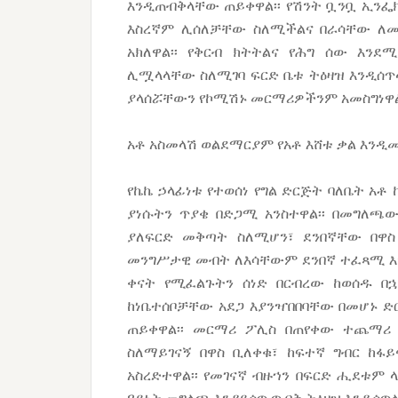
እንዲጠብቅላቸው ጠይቀዋል፡፡ የሽንት ቧንቧ ኢንፌ
እስረኛም ሊሰለቻቸው ስለሚችልና በራሳቸው ለመ
አክለዋል፡፡ የቅርብ ክትትልና የሕግ ሰው እን
ሊሟላላቸው ስለሚገባ ፍርድ ቤቱ ትዕዛዝ እንዲሰጥላ
ያላሰሯቸውን የኮሚሽኑ መርማሪዎችንም አመስግነዋል
አቶ አስመላሽ ወልደማርያም የአቶ እሸቱ ቃል እንዲ
የኬኬ ኃላፊነቱ የተወሰነ የግል ድርጅት ባለቤት አቶ
ያነሱትን ጥያቄ በድጋሚ አንስተዋል፡፡ በመግለጫው
ያለፍርድ መቅጣት ስለሚሆን፣ ደንበኛቸው በዋስ
መንግሥታዊ መብት ለእሳቸውም ደንበኛ ተፈጻሚ እን
ቀናት የሚፈልጉትን ሰነድ በርብረው ከወሰዱ በ
ከነቤተሰቦቻቸው አደጋ እያንዣበበባቸው በመሆኑ ድ
ጠይቀዋል፡፡ መርማሪ ፖሊስ በጠየቀው ተጨማሪ 
ስለማይገናኝ በዋስ ቢለቀቁ፣ ከፍተኛ ግብር ከፋ
አስረድተዋል፡፡ የመገናኛ ብዙኀን በፍርድ ሒደቱም 