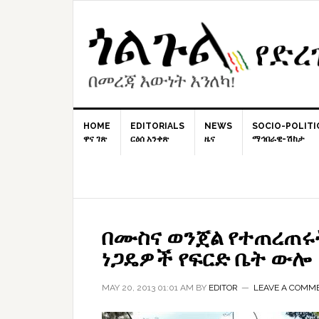
Skip
Skip
Skip
to
to
to
primary
content
primary
navigation
sidebar
HOME
EDITORIALS
NEWS
SOCIO-POLITI
ዋና ገጽ
ርዕሰ አንቀጽ
ዜና
ማኅበራዊ-ሽከታ
በሙስና ወንጀል የተጠረጠሩ
ነጋዴዎች የፍርድ ቤት ውሎ
MAY 20, 2013 01:01 AM
BY
EDITOR
LEAVE A COMM