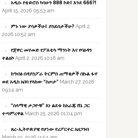
አዲሱ የቴድሮስ ካሳሁን 888 ኮድ፤ እንደ 666?!
April 15, 2026 05:53 am
ምኑ ነው ያሳቃችሁ፤ ያስደሰታችሁ?
April 2,
2026 10:52 am
የጀዋር መሃመድ የፖለቲካ ማንነት እና የባዕዳን
ተልዕኮ
April 2, 2026 10:16 am
ከግብፅ በዳያስፖራ ትርምስ ጠማቂዎች በኩል ፋኖ
ወደ አዲስ አበባ የላከው “ስጦታ”
March 27, 2026
09:14 am
“ሰላማዊ ታጋዮቹ” እነ ልደቱ ከአራጁ ሸኔ ጋር
ተጣምረዋል
March 25, 2026 01:04 pm
ጸረ-ኢትዮጵያዊ የሆነው የሪፖርተር አዘጋገብ
March 19, 2026 11:54 am