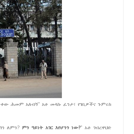
ቀው ሕመም አለብኝ” አቶ መላኩ ፈንታ፣ የገቢዎችና ጉምሩክ
 ግን ለምን?
ምን ዓይነት አገር እየሆንን ነው?
” አቶ ገብረዋህድ