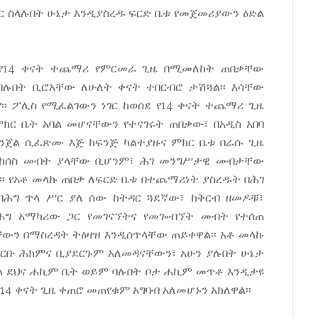
 ስላሉበት ሁኔታ እንዲያስረዱ ፍርድ ቤቱ የመጀመሪያውን ዕድል
 የ14 ቀናት ተጨማሪ የምርመራ ጊዜ በሚመለከት ጠበቃቸው
ባሉበት ቢሮአቸው ለሁለት ቀናት ተበርብሮ ታሽጓል፡፡ እሳቸው
፡ ፖሊስ የሚፈልገውን ነገር ከወሰደ የ14 ቀናት ተጨማሪ ጊዜ
ምክር ቤት አባል መሆናቸውን የተናገሩት ጠበቃው፣ በአዲስ አበባ
ወንጀል ሲፈጽሙ እጅ ከፍንጅ ካልተያዙና ምክር ቤቱ በራሱ ጊዜ
መከሰስ መብት ያላቸው ቢሆንም፣ ሕገ መንግሥታዊ መብታቸው
፡ የአቶ መላኩ ጠበቃ ለፍርድ ቤቱ በተጨማሪነት ያስረዱት በሕገ
በሕግ ጥላ ሥር ያለ ሰው ከትዳር ጓደኛው፣ ከቅርብ ዘመዶቹ፣
ሕግ አማካሪው ጋር የመገናኘትና የመጐብኘት መብት የተሰጠ
ውን በማስረዳት ትዕዛዝ እንዲሰጥላቸው ጠይቀዋል፡፡ አቶ መላኩ
ቡ ሕክምና ቢያደርጉም አለመዳናቸውን፣ አሁን ያሉበት ሁኔታ
 ደህና ሐኪም ቤት ወይም ባሉበት ቦታ ሐኪም መጥቶ እንዲታዩ
14 ቀናት ጊዜ ቀጠሮ መጠየቁም አግባብ አለመሆኑን አክለዋል፡፡