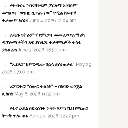
የትብብሩ “ብናሸንፍም ፓርላማ አንገባም”
መግለጫ “ወንበር ስታጡ ነው” የሚል ከፍተኛ
ተቃውሞ አስነሳ
June 4, 2026 12:04 am
አዲሱ የትራምፕ የምርጫ መመሪያ፡ የአሜሪካ
ዲፕሎማቶችን አፍ ያስዘጋ፤ ተቃዋሚዎች ተስፋ
ያስቆረጠ
June 3, 2026 08:50 pm
“ኢህአፓ ከምርጫው በኋላ ይሰነጠቃል”
May 29,
2026 07:07 pm
ሪፖርተር፡ “ስውር ተልዕኮ” – በከባድ ወንጀል
ሊከሰስ
May 6, 2026 11:55 pm
የፋኖ ኃይል በደረሰበት ጉዳት ሃምሳ ሺህ የሚጠጋ
ትጥቅ ጥሎ ጠፋ
April 29, 2026 02:27 pm