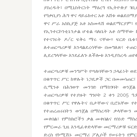
ያስረዱት፣ በሚኒስትርነት ማዕረግ የኢትዮጵያ ገቢ
የዓቃቢያነ ሕግ ዋና ዳይሬክተር አቶ እሸቱ ወልደሰማ
ዋና ሥራ አስኪያጅ አቶ አስመላሽ ወልደማርያም፣ የ
የኢንተርኮንቲኔንታል ሆቴል ባለቤት አቶ ስማቸው 
የተናገሩት ዶ/ር ፍቅሩ ማሩ ናቸው፡፡ ፍርድ ቤ
ለተጠርጣሪዎቹ እንዳልደረሳቸው በመግለጽ፣ ተጠር
ሊደረግላቸው እንደፈለጉ ለችሎቱ እንዲያስረዱ ጠየቀ
ተጠርጣሪዎቹ መንግሥት የጣለባቸውን ኃላፊነት ወ
በቁጥጥር ሥር ከዋሉት ነጋዴዎች ጋር በመመሳጠር፣ 
ሲሚንቶ በሕገወጥ መንገድ በማስገባት ወንጀል
ተጠርጣሪዎቹ የተያዙት ግንቦት 2 ቀን 2005 ዓ
በቁጥጥር ሥር የዋሉትና ቤታቸውና ቢሮአቸው የተበ
የተጠረጠሩበትን ወንጀል በማስረዳት ቃላቸውን 
መቀበል፣ የምስክሮችን ቃል መቀበልና የሰነድ ማ
የምርመራ ጊዜ እንዲፈቀድላቸው መርማሪዎቹ ፍርድ ቤ
ድረስ የኮሚሽኑ መርማሪ ፖሊሶች የሠሩትን የም