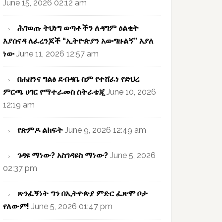
June 15, 2026 02:12 am
ሕገወጡ ትህነግ ወጣቶችን ለዳግም ዕልቂት
እያሰናዳ ለፈረንጆች “ኢትዮጵያን አውግዙልኝ” እያለ
ነው
June 11, 2026 12:57 am
በሐዘንና ግልፅ ደብዳቤ ስም የተሸፈነ የድህረ
ምርጫ ሀገር የማተራመስ ስትራቴጂ
June 10, 2026
12:19 am
የጽምዶ ልክፍት
June 9, 2026 12:49 am
ገዳዩ ማነው? አስገዳዩስ ማነው?
June 5, 2026
02:37 pm
ጽንፈኝነት ግን በኢትዮጵያ ምድር ፈጽሞ ቦታ
የለውም!
June 5, 2026 01:47 pm