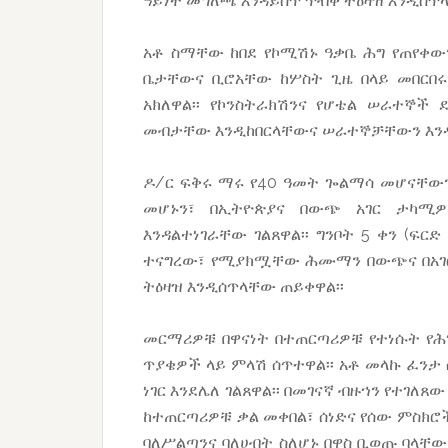
ዓይነት መግለጫ እንዳይሰጥ ጥብቅ ትዕዛዝ እንዲሰጥ
አቶ ስማቸው ከበደ የኮሚሽኑ ዓቃቤ ሕግ የጠየቀ
ቤታቸውና ቢሮአቸው ከሦስት ጊዜ በላይ መበርበሩ
አክለዋል፡፡ የኮንስትራክሽንና የሆቴል ሠራተኞች
መብታቸው እንዲከበርላቸውና ሠራተኞቻቸውን እንዲያ
ዶ/ር ፍቅሩ ማሩ የ40 ዓመት ጐልማሳ መሆናቸው
መሆኑን፣ በኢትዮጵያና በውጭ አገር ታካሚዎ
እንዳልተነገራቸው ገልጸዋል፡፡ ግንቦት 5 ቀን (ፍርድ
ተናግረው፣ የሚያክሟቸው ሕሙማን በውጭና በአገ
ትዕዛዝ እንዲሰጥላቸው ጠይቀዋል፡፡
መርማሪዎቹ በዋናነት በተጠርጣሪዎቹ የተነሱት የሕ
ጥያቄዎች ላይ ምላሽ ሰጥተዋል፡፡ አቶ መላኩ ፈንታ
ነገር እንደሌለ ገልጸዋል፡፡ በመገናኛ ብዙኀን የተገ
ከተጠርጣሪዎቹ ቃል መቀበል፣ ሰነድና የሰው ምስክሮ
ባለሥልጣንና ባለሀብት ስለሆኑ በዋስ ቢወጡ ባላቸ