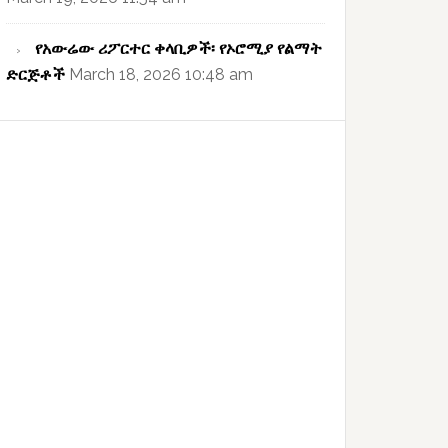
የአውሬው ሪፖርተር ቀላቢዎች፡ የኦሮሚያ የልማት
ድርጅቶች
March 18, 2026 10:48 am