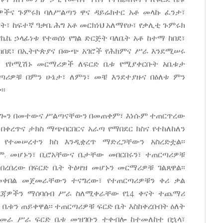
ዎችና ጉምሩክ ባለሥልጣን ዋና ዳይሬክተር አቶ መላኩ ፈንታ፣
ያት፣ ከፍተኛ ዓቃቤ ሕግ አቶ መርክነህ አለማየሁ፣ የቃሊቲ ጉምሩክ
ኬኬ ኃላፊነቱ የተወሰነ የግል ድርጅት ባለቤት አቶ ከተማ ከበደ፣
ከበደ፣ በኢትዮጵያና በውጭ አገሮች የሕክምና ሥራ እንደሚሠሩ
ቱ፣ የኮሚሽኑ መርማሪዎች ለፍርድ ቤቱ የሚያቀርቡት አቤቱታ
ጣሪዎቹ በምን ሁኔታ፣ ለምን፣ መቼ እንደተያዙና በዕለቱ ምን
፡፡
ደጐን በመተውና ሥልጣናቸውን በመጠቀም፣ እነሱም ተጠርጥረው
በቀረጥና ታክስ ማጭበርበርና አራጣ የማበደር ክስና የተከለከለን
 የተመሠረተን ክስ እንዲቋረጥ ማድረጋቸውን አስረድቷል፡፡
.ም. መሆኑን፣ ቢሮአቸውና ቤታቸው መበርበሩን፣ ተጠርጣሪዎቹ
ረበረው በፍርድ ቤት ትዕዛዝ መሆኑን መርማሪዎቹ ገልጸዋል፡፡
መቀበል መጀመራቸውን ተናግረው፣ የተጠርጣሪዎቹን ቀሪ ቃል
ስረጃዎችን ማሰባሰብ ሥራ ስለሚቀራቸው የ14 ቀናት ተጨማሪ
ቱን ጠይቀዋል፡፡ ተጠርጣሪዎቹ ፍርድ ቤት እስከቀረቡበት ዕለት
ርመራ ሥራ ፍርድ ቤቱ መዝገቡን ተቀብሎ ከተመለከተ በኋላ፣