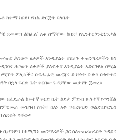
አቶ ከተማ ከበደ፣ የኬኬ ድርጅት ባለቤት
ቼ ደመወዝ ልክፈል” አቶ ስማቸው ከበደ፣ የኢንተርኮንቲኔንታል
መሳጠር ሕገወጥ ዕቃዎች እንዲያልፉ ያደረጉ ተጠርጣሪዎችን ክስ
ንዲገባና ሕገወጥ ዕቃዎች ያለፍተሻ እንዲያልፉ አድርገዋል በሚል
 ኮሚሽን ፖሊሶችና በብሔራዊ መረጃና ደኅንነት ቡድን በቁጥጥር
ሰዓት በኋላ ፍርድ ቤት ቀርበው ጉዳያቸው መታየት ጀመረ፡፡
ው በፌዴራል ከፍተኛ ፍርድ ቤት ልደታ ምድብ ሁለተኛ የወንጀል
የምርመራ መዝገብ ሰባት፣ በእነ አቶ ገብረዋህድ ወልደጊዮርጊስ
 ስድስት ናቸው፡፡
ቡ ቢሆንም፣ ከኮሚሽኑ መርማሪዎች ጋር ስለተጠረጠሩበት ጉዳይና
ስላሉት ሕገ መንግሥታዊ የመብት ጥሰት የተከራከሩትና ለፍርድ ቤቱ