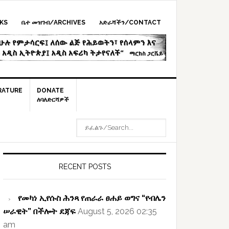
KS
ቤተ መዝገብ/ARCHIVES
አድራሻችን/CONTACT
RATURE
DONATE
ለባለድርሻዎች
ይፈልጉ/SEARCH...
rimary
idebar
RECENT POSTS
የመካነ ኢየሱስ ሕንጻ የጠራራ ፀሐይ ወግና “የብሌን
ሠራዊት” በችሎት ደጃፍ
August 5, 2026 02:35
am