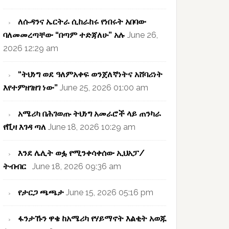
ለሱዳንና ኤርትራ ሲከራከሩ የነበሩት አበባው
ባለመመረጣቸው “በጣም ተድጃለሁ” አሉ
June 26,
2026 12:29 am
“ትህነግ ወደ ዓለምአቀፍ ወንጀለኛነትና አሸባሪነት
እየተምዘገዘገ ነው”
June 25, 2026 01:00 am
አሜሪካ በሕገወጡ ትህነግ አመራሮች ላይ ጠንካራ
የቪዛ እገዳ ጣለ
June 18, 2026 10:29 am
እንደ ሌሊት ወፏ የሚንቀሳቀሰው ኢህአፓ/
ትብብር
June 18, 2026 09:36 am
የታርጋ ጫጫታ
June 15, 2026 05:16 pm
ፋንታኹን ዋቄ ከአሜሪካ የሃይማኖት እልቂት አወጁ