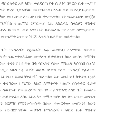
ና ዳይሬክተር አቶ እሸቱ ወልደሰማያት ሲሆኑ፣ በፍርድ ቤት መያዣ
ሰዓት ድረስ ቢሮአቸው መበርበሩንና በዕለቱ ወደ መኖሪያ ቤታቸው
ው መበርበሩን ለፍርድ ቤቱ ተናግረዋል፡፡ የተጠረጠሩበት ወንጀል
ስለማይችል ተጨማሪ የምርመራ ጊዜ አስፈላጊ ስላልሆነ ዋስትና
ተሉ ከርመው ወደ አገር ቤት ከተመለሱ ገና አንድ ሳምንታቸው
መንግሥቱ አንቀጽ 21(2) እንዲከበርላቸው ጠይቀዋል፡፡
 ቤት ማስረዳት የጀመሩት አቶ መርክነህ አለማየሁ ናቸው፡፡
ሦስት ጊዜ የተላለፈው መግለጫ ይታይልን፣ ከፀረ ሙስና ኮሚሽን
 ጥናትና ክትትል በቂ የሰነድና የሰው ማስረጃ ካሰባሰበ በኋላ፣
ዲያ አሁን 14 ቀናት ወስዶ ሰነድና የሰው ማስረጃ የፈለገው
ቀርቦ ይመልከትልን፤” ብለዋል፡፡ አቶ መርክነህ ከተያዙ በኋላ
 ተናግረው ኮሚሽኑ አስሮ ለማቆየት ካልሆነ በስተቀር ፋይዳ
ነ ስውርነት የመጨረሻው ገደብና ተፈጥሮአዊ እስር ቤት በመሆኑ
ጠይቀዋል፡፡ እስር አስፈላጊ የሚሆንበት ልዩ ልዩ ሁኔታ መኖሩን
ዷን ዕርምጃ የሚንቀሳቀሱት በሰው ተመርተው መሆኑን፣ አሁን
ዱ በንብርክካቸው መሆኑን በማስረዳት፣ ፍርድ ቤቱ ዋስትና