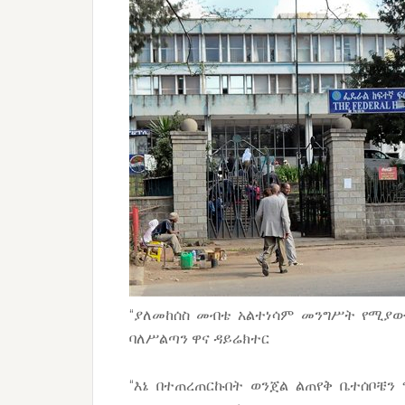
“ያለመከሰስ መብቴ አልተነሳም መንግሥት የሚያው
ባለሥልጣን ዋና ዳይሬክተር
“እኔ በተጠረጠርኩበት ወንጀል ልጠየቅ ቤተሰቦቼን