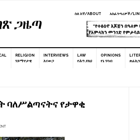
ስለ እኛ/ABOUT
አስፈንጣሪዎች/LIN
CAL
RELIGION
INTERVIEWS
LAW
OPINIONS
LITE
ሃይማኖታዊ
እናውጋ
የሕግ ያለህ
የኔ ሃሳብ
ጽፈኪን
P
S
ት ባለሥልጣናትና የታዋቂ
ENT