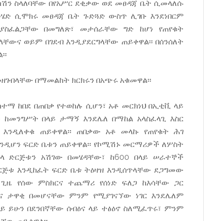
ክሽን ስላለባቸው በየአሥር ደቂቃው ወደ መፀዳጃ ቤት ሲመላለሱ
ሄድ ሲሞክሩ መፀዳጃ ቤት ጉድጓድ ውስጥ ሊገቡ እንደነበርም
ደሚያስፈልጋቸው በመግለጽ፣ መታሰራቸው ግድ ከሆነ የጠየቁት
ቸውና ወይም በገደብ እንዲያደርግላቸው ጠይቀዋል፡፡ በሰንሰለት
፡፡
መዘገብላቸው በማመልከት ክርክሩን በአጭሩ አቁመዋል፡፡
 ከተማ ከበደ በጠበቃ የተወከሉ ሲሆን፣ አቶ መርክነህ በኢቲቪ ላይ
 ከመንግሥት በላይ ታማኝ እንደሌለ በማከል አላስፈላጊ እስር
 እንዲለቀቁ ጠይቀዋል፡፡ ጠበቃው አቶ መላኩ የጠየቁት ሕገ
ዲሆን ፍርድ ቤቱን ጠይቀዋል፡፡ የኮሚሽኑ መርማሪዎች ለሦስት
ኋላ ድርጅቱን አሽገው በመሄዳቸው፣ ከ600 በላይ ሠራተኞች
ርጅቱ እንዲከፈት ፍርድ ቤቱ ትዕዛዝ እንዲሰጥላቸው ደጋግመው
ጊዜ የሰው ምስክርና ተጨማሪ የሰነድ ፍለጋ ከእሳቸው ጋር
ይና ታዋቂ በመሆናቸው ምንም የሚያገናኘው ነገር እንደሌለም
ላይ ይሁን በደንበኛቸው ሰብዕና ላይ ተፅዕኖ ስለሚፈጥሩ፣ ምንም