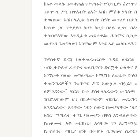
ከአቶ መላኩ በመቀጠል የተናገሩት የዓቃቢያነ ሕግ ዋ
በቁጥጥር ሥር በዋሉበት ዕለት እስከ ምሽቱ ሦስት 
ተወስደው እስከ ሌሊቱ ስድስት ሰዓት መኖሪያ ቤታቸ
ከሰነድ ጋር የተያያዘ ከሆነ ከዚያ በላይ ሊኖር 
ተከብሮላቸው እንዲፈቱ ጠይቀዋል፡፡ ሕክምና ሲከታ
መሆኑን በመግለጽ፣ እሳቸውም እንደ አቶ መላኩ የሕገ 
በሦስተኛ ደረጃ ስለተጠረጠሩበት ጉዳይ ለፍርድ
‹‹በኢትዮጵያ ሬዲዮና ቴሌቪዥን ድርጅት ሁለትና 
አገኘሁት ባለው መግለጫው ኮሚሽኑ ለወራት ባካሄደው
ተጠርጣሪዎችን በቁጥጥር ሥር አውሏል ብሏል፡፡ ታ
ለምንድነው? ፍርድ ቤቱ ያስተላለፈውን መግለጫ አስ
በቢሮአቸውም ሆነ በቤታቸውም ብርበራ መደረጉን
እንደሌለው፣ እሳቸው ዓይነ ስውር በመሆናቸው ዓይ
አስሮ ማጣራት ተገቢ ባለመሆኑ በዋስ እንዲለቃቸው 
የጠቆሙት አቶ መርክነህ፣ እሳቸው ግን እያንዳን
የታሰሩበት ጣቢያ ፎቅ በመሆኑ ሲወጡና ሲወር