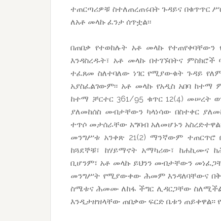
ተጠርጣሪዎቹ ስተለጠረጠሩበት ጉዳይና በቁጥጥር ሥር
ለአቶ መላኩ ፈንታ ሰጥቷል፡፡
በጠበቃ የተወከሉት አቶ መላኩ የተጠየቀባቸውን
እንዳስረዱት፣ አቶ መላኩ በተገኙበትና ምስክሮች 
ተፈጸመ ስለተባለው ነገር የሚያውቁት ጉዳይ የለም፡
አያስፈልገውም፡፡ አቶ መላኩ የአዲስ አበባ ከተማ 
ከተማ ቻርተር 361/95 ቁጥር 12(4) መሠረት 
ያለመከሰስ መብታቸውን ካላነሳው በስተቀር ያለ
ተጥሶ መታሰራቸው አግባብ አለመሆኑን አስረድተዋል፡
መንግሥቱ አንቀጽ 21(2) ማንኛውም ተጠርጥሮ 
ከጓደኞቹ፣ ከሃይማኖት አማካሪው፣ ከሐኪሙና ከ
ቢሆንም፣ አቶ መላኩ ይህንን መብታቸውን መነፈጋቸ
መንግሥት የሚያውቀው ሕመም እንዳለባቸውና በቅር
ስሜቱና ሕመሙ ለከፋ ችግር ሊዳርጋቸው ስለሚችል
እንዲታዘዝላቸው ጠበቃው ፍርድ ቤቱን ጠይቀዋል፡፡ የ