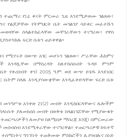
ላቸው ጠይቀዋል፡፡
ውን ተጨማሪ የ14 ቀናት ምርመራ ጊዜ እንደሚቃወሙ ገልጸው፣
ንና የልጆቻቸው የትምህርት ቤት መገልገያ ሳይቀር መፈተሹን
 ደመወዛቸው ስላልተከፈላቸው መቸገራቸውን ተናግረው፣ የዋስ
ስተካክሉ ፍርድ ቤቱን ጠይቀዋል፡፡
ንና የሚኖሩት በውጭ አገር መሆኑን ገልጸው፣ ሥራቸው ሕክምና
ች እንዳሏቸው በማስረዳት ስለተከሰሱበት ጉዳይ ምንም
 ቤት የቀረቡበት ቀን) 2005 ዓ.ም. ወደ ውጭ ይሄዱ እንደነበር
ር ቤትም ስላሉ እንዲያሳውቋቸው እንዲፈቀድላቸው ፍርድ ቤቱ
ገ መንግሥቱ አንቀጽ 21(2) መብት እንዲከበርላቸውና ሌሎችም
 ስላነሱት ያለመከሰስ መብት በወቅቱ ስላልነገሯቸው የሚያውቁት
ለጸው ተጠርጣሪዎችን ለመያዝ ስለሚበቃ ማስረጃ እንጂ፣ በምርመራው
ች መሰብሰብ እንደሚቀራቸው ተናግረዋል፡፡ ተጠርጣሪዎቹ ከፍተኛ
ው ተሰሚነትና ግንኙነት ተጠቅመው ምስክሮችን ሊያባብሉና ሰነድ