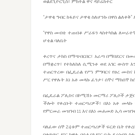
ወልደጊዮርጊስ፣ ምክትል ዋና ዳይሬክተር
“ታዋቂ ግብር ከፋይና ታዋቂ ስለሆንኩ በዋስ ልለቀቅ” 
“የዋስ መብቴ ተጠብቆ ሥራዬን ላስተካክል ለሠራተኞ
ሆቴል ባለቤት
ቀረጥና ታክስ በማጭበርበር፣ አራጣ በማበደርና በመ
በማቋረጥ፣ የተከለከለ ሲሚንቶ ወደ አገር ውስጥ እ
ተጠርጥረው በፌዴራል የሥነ ምግባርና የፀረ ሙስና
ሥር የዋሉት እነ አቶ መላኩ ፈንታ፣ ሰኞና ማክሰኞ ከ
በፌዴራል ፖሊስና በኮሚሽኑ መርማሪ ፖሊሶች ታጅበ
ችሎት የቀረቡት ተጠርጣሪዎች፣ በእነ አቶ መላኩ 
የምርመራ መዝገብ 11 እና በእነ መሐመድ ኢሳ መዝገብ
ባለፈው ሰኞ 24ቱም ተጠርጣሪዎች ፍርድ ቤት የቀረ
በቁጥጥር ሥር ከዋሉ በኋላ በእሥር ቤት ደረሰብን 