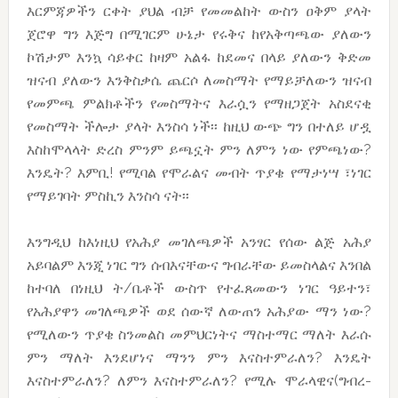
እርምጃዎችን ርቀት ያህል ብቻ የመመልከት ውስን ዐቅም ያላት
ጀሮዋ ግን እጅግ በሚገርም ሁኔታ የሩቅና ከየአቅጣጫው ያለውን
ኮሽታም እንኳ ሳይቀር ከዛም አልፋ ከደመና በላይ ያለውን ቅድመ
ዝናብ ያለውን እንቅስቃሴ ጨርሶ ለመስማት የማይቻለውን ዝናብ
የመምጫ ምልክቶችን የመስማትና እራሷን የማዘጋጀት አስደናቂ
የመስማት ችሎታ ያላት እንስሳ ነች፡፡ ከዚህ ውጭ ግን በተለይ ሆዷ
እስከሞላላት ድረስ ምንም ይጫኗት ምን ለምን ነው የምጫነው?
እንዴት? እምቢ! የሚባል የሞራልና መብት ጥያቄ የማታነሣ ፣ነገር
የማይገባት ምስኪን እንስሳ ናት፡፡
እንግዲህ ከእነዚህ የአሕያ መገለጫዎች አንፃር የሰው ልጅ አሕያ
አይባልም እንጂ ነገር ግን ሰብእናቸውና ግብራቸው ይመስላልና እንበል
ከተባለ በነዚህ ት/ቤቶች ውስጥ የተፈጸመውን ነገር ዓይተን፣
የአሕያዋን መገለጫዎች ወደ ሰውኛ ለውጠን አሕያው ማን ነው?
የሚለውን ጥያቄ ስንመልስ መምህርነትና ማስተማር ማለት እራሱ
ምን ማለት እንደሆነና ማንን ምን እናስተምራለን? እንዴት
እናስተምራለን? ለምን እናስተምራለን? የሚሉ ሞራላዊና(ግብረ-