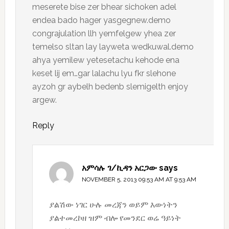
meserete bise zer bhear sichoken adel
endea bado hager yasgegnew.demo
congrajulation llh yemfelgew yhea zer
temelso sltan lay layweta wedkuwal.demo
ahya yemilew yetesetachu kehode ena
keset lij em…gar lalachu lyu fkr slehone
ayzoh gr aybelh bedenb slemigelth enjoy
argew.
Reply
አምሳሉ ገ/ኪዳን አርጋው
says
NOVEMBER 5, 2013 09:53 AM AT 9:53 AM
ያልሽው ነገር ሁሉ መረጃን ወይም እውነትን
ያልተመረኮዘ ዝም ብሎ የመንደር ወሬ ዓይነት