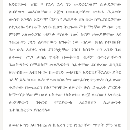
አድርገውት ነበር ፡፡ የኋላ ኋላ ግን መድኃኔዓለም ሲታደጋቸው
ልባቸውን መለሰላቸውና እጅግ በመጸጸታቸው በንስሐ ሕይወት
ውስጥ እንዳሉ አርምሞ (በምነና ሕይዎት ያለ ሰው ከሚያደርጋቸው
የተጋድሎ ዓይነቶች አንዱ ሲሆን ትርጉሙም ከማንኛውም ሰው ጋር
ምንም አለመነጋገር ዝምታ ማለት ነው) እናም ዘመዶቻቸው አባ
ገብረሐናን ጋኔን ልሳናቸውን ዘግቶት ነው ብለው ጸበል የተባለበት
ቦታ ሁሉ እያዞሩ ብዙ ያንገላቷቸው ነበር፣ ከስንት ቀን አንድ ጊዜ
ለቁመተ ሥጋ ታክል ጥቂት በመቅመስ ብቻም ሰውነታቸውን
በመቅጣትና በማድከም መጻሕፍትን ከፊታቸው ደርድረው ድንጋይ
እየተሸከሙ አብዝተው በመስገድ መዘባበቻ አድርጌያችኋለሁ ይቅር
በሉኝ ይሉ ነበር፡፡ ሌሎች የመሳሰሉትን መንፈሳዊ ተጋድሎ ሲፈጽሙ
ቆይተው በመጨረሻ ከአምላካቸው ለሠሩት ሁሉ ኃጢአት ሥርዬት
ከማግኘታቸውም በላይ በቅተው (ከቅድስና ደረጃ ደርሰው) እንዳረፉ
ታሪካቸውን በቅርብ የሚያውቁ አረጋዊያን ሊቃውንተ
ቤተክርስቲያን ያስረዳሉ፡፡
ለመሆኑ ግን አባ ገብረሐና ከሐድጎ ጋር የነበራቸው ግጭት ምን ነበር