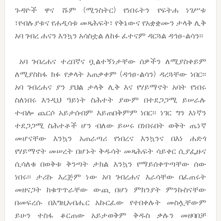
ጉዳዮች ዋና ሹም (ሚንስትር) የነበሩትን የፍትሐ ነገሥቱ
፣የብሉያቱና የሐዲሳቱ መጻሕፍት፣ የቅኔውና የአቋቋሙን ታላቅ ሊቅ
አባ ገብረ ሐናን እንኳን አሳስቷል ለከፉ ፈተናም ዳርጓል ዳኅፀ-ልሳን፡፡
አባ ገብረሐና ተረበኛና ቧልተኝነታቸው ሰዎችን ለሚያስቀይም
ለሚያስከፋ ክፉ የቃላት አጠቃቀም (ዳኅፀ-ልሳን) ዳረጓቸው ነበር፡፡
አባ ገብረሐና ያን ያህል ታላቅ ሊቅ እና የሃይማኖት አባት የነበሩ
ስለነበሩ እንዲህ ዓይነት ስሕተት ያውም በተደጋጋሚ ይሠራሉ
ተብሎ ጨርሶ አይታሰብም እይጠበቅምም ነበር፡፡ ነገር ግን እነኛን
ተደጋጋሚ ስሕተቶች ሆን ብለው ይሠሩ በነበሩበት ወቅት ጤነኛ
መሆናቸው እንኳን አጠራጣሪ የነበረና እንኳንና በእነ ሐድጎ
የሃይማኖት መሠረት በሆኑት ቅዱሳት መጻሕፍት ሳይቀር ሲያፌዙና
ሲሳለቁ በወቅቱ ቅንጣት ታክል እንኳን የማይሰቀጥጣቸው ሰው
ነበሩ፡፡ ታሪኩ እረጅም ነው አባ ገብረሐና እራሳቸው በፈጠሩት
መዘናጋት ከቁጥጥራቸው ውጪ በሆነ ምክንያት ምንኩስናቸው
በመፍረሱ በእግዚአብሔር አኩርፈው የተበቀሉት መስሏቸውም
ይሁን ተስፋ ቆርጠው አይታወቅም ቅዱስ ቃሉን መዘባበቻ