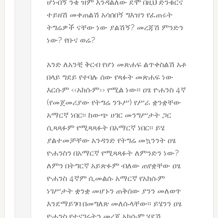
ሆነብኝ ንቄ ዝም እንዳልለው ደሞ በዚህ ድንቁርና
ተይዘሽ መቀጠልሽ አሳሰበኝ ግእዝን የፈጠሩት
ትግሬዎች ናቸው ነው ያልሽኝ? መረጃሽ ምንድን
ነው? የቡና ወሬ?
አንድ ለአንቺ ቅርብ የሆነ መጽሐፍ ልጥቀስልሽ አቶ
በላይ ግደይ የተባሉ ሰው የጻፉት መጽሐፍ ነው
እርሱም ‹‹አክሱም›› የሚል ነው፡፡ ዐፄ ዮሐንስ 4ኛ
(የመጀመሪያው የትግሬ ንጉሥ) የሥራ ቋንቋቸው
አማርኛ ነበር፡፡ ከውጭ ሀገር መንግሥታት ጋር
ሲጻጻፉም የሚጻጻፉት በአማርኛ ነበር፡፡ ይሄ
ያልተመቻቸው አንዳንድ የትግሬ መኳንንት ዐፄ
ዮሐንስን በአማርኛ የሚጻጻፉት ለምንድን ነው?
ለምን በትግርኛ አይጽፉም ብለው ጠየቋቸው ዐፄ
ዮሐንስ 4ኛም ሲመልሱ አማርኛ የአክሱም
ነገሥታት ቋንቋ መሆኑን ጠቅሰው ያንን መለወጥ
እንደማይገባ በመግለጽ መለሱላቸው፡፡ ይሄንን ዐፄ
ዮሐንስ የተናገሩትን መረጃ አክሱም ሄደሽ