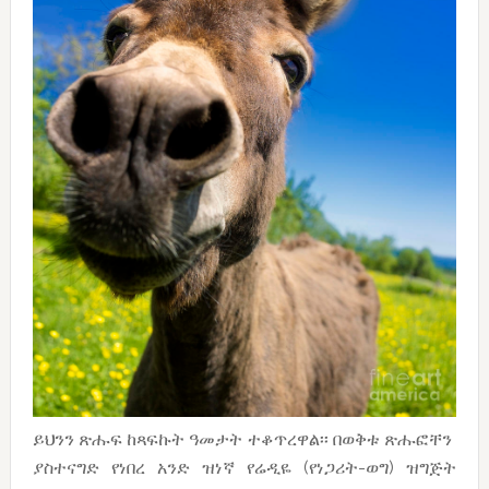
ይህንን ጽሑፍ ከጻፍኩት ዓመታት ተቆጥረዋል፡፡ በወቅቱ ጽሑፎቸን
ያስተናግድ የነበረ አንድ ዝነኛ የሬዲዬ (የነጋሪት-ወግ) ዝግጅት