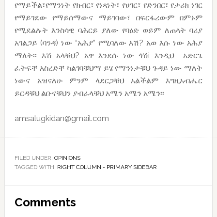
የማይችል፣የማንነት የክብር፣ የነጻነት፣ የሀገር፣ የድንበር፣ የታሪክ ነገር
የማይገደው የማይሰማውና ማይገባው፣ በፍርፋሪውም በምኑም
የሚደልሉት እንስሳዊ ባሕርይ ያለው የባዕድ ወይም ለጠላት ባሪያ
አገልጋይ (ባንዳ) ነው “አሕያ” የሚባለው እሽ? አወ እሱ ነው አሕያ
ማለት፡፡ እሽ አላቹህ? አዋ እንደሱ ነው ጎሽi እንዲህ አድርጌ
ፈትፍቸ አስረድቸ ካልገባቹህማ ይሄ የማንነታቹህ ጉዳይ ነው ማለት
ነውና አዝናለሁ ምንም ላደርጋቹህ አልችልም እግዚአብሔር
ይርዳቹህ ልቡናቹህን ያብራላቹህ አሜን አሜን አሜን፡፡
amsalugkidan@gmail.com
FILED UNDER:
OPINIONS
TAGGED WITH:
RIGHT COLUMN - PRIMARY SIDEBAR
Reader
Comments
Interactions