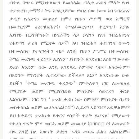
ብትሉ ባጭሩ የሚከተለውን ይመስላል፡፡ ብላታ ሐድጎ ማለት የዐፄ
ቴዎድሮስ ታማኝና ትጉ አገልጋያቸው የነበረ ሰው ነው፡፡ አባ ገብረሐና
ታዲያ የሐድጎን መጠሪያ ስምና የዘሩን ሥያሜ ወደ እማርኛ
በመተርጎም ሐድጎ(አሕዮ)፣ ትግሬ(መረገጫ፣ ተረጋጭ) እያሉ
እያበገኑ ቢያስቸግሩት በነገራችን ላይ ይሄንን የአባ ገብረሐናንና
የሐድጎን ታሪክ የሚጽፉ ሰዎች አባ ገብረሐና ሐድጎንና ስሙን
በተመለከተ የተናገሩትን ብቻ እንጅ የዘሩን ሥያሜ በተመለከተ
ትግሬ መረገጫ ተረጋጭ እያሉም ያበግኑት እንደነበር እስከማውቀው
ድረስ አንድም ሰው እንኳ እንደጻፈ ሰምቸና ዓይቸ አላውቅም፡፡
በእርግጥ ምክንያት ሊኖራቸው ይችላል፡፡ እኔም እንደነሱው ሁሉ
ይህችን “ትግሬ መረገጫ ተረጋጭ” የምትለዋን ነገር ለመዝለል
የሚያበቃ ወይም የሚያስገድድ ምክንያት ሳይኖረኝ ቀርቶ
እልነበረም፡፡ ነገር ግን “ ታሪክ ታሪክ ነው በምንም ምክንያት ቢሆን
መስተካከል ወይም መቆነጻጸል(edit) ሊደረግ አይገባም አይቻልምም
ይህ ከተደረገ ታሪክነቱ ይቀርና የሰዎች ተረት ይሆናል” የሚለውን
የታሪክ ጥናት ሞያ መርሕ ወይም መመሪያ (principle) ለመጠበቅ
ብዬ እንጅ ስለ እውነት ይሄንን ጉዳይ መጻፍ ፈልጌ አልነበረም፡፡