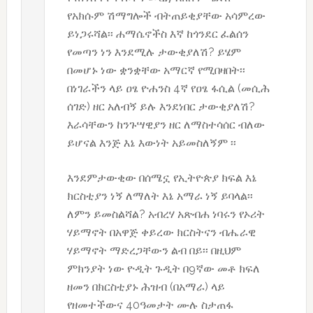
የአክሱም ሽማግሎች ብትጠይቂያቸው አሳምረው
ይነጋሩሻል፡፡ ሐማሴኖችስ እኛ ከጎንደር ፈልሰን
የመጣን ነን እንደሚሉ ታውቂያለሽ? ይሄም
በመሆኑ ነው ቋንቋቸው አማርኛ የሚበዛበት፡፡
በነገራችን ላይ ዐፄ ዮሐንስ 4ኛ የዐፄ ፋሲል (መሲሕ
ሰገድ) ዘር አለብኝ ይሉ እንደነበር ታውቂያለሽ?
እራሳቸውን ከንጉሣዊያን ዘር ለማስተሳሰር ብለው
ይሆናል እንጅ እኔ እውነት አይመስለኝም ፡፡
እንደምታውቂው በሰሜኗ የኢትዮጵያ ክፍል እኔ
ክርስቲያን ነኝ ለማለት እኔ አማራ ነኝ ይባላል፡፡
ለምን ይመስልሻል? አብረሃ አጽብሐ ነባሩን የኦሪት
ሃይማኖት በአዋጅ ቀይረው ክርስትናን ብሔራዊ
ሃይማኖት ማድረጋቸውን ልብ በይ፡፡ በዚህም
ምክንያት ነው ዮዲት ጉዲት በ9ኛው መቶ ክፍለ
ዘመን በክርስቲያኑ ሕዝብ (በአማራ) ላይ
የዘመተችውና 40ዓመታት ሙሉ ስታጠፋ