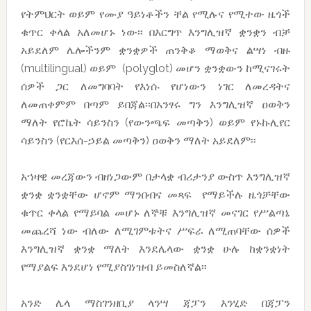
የትምህርት ወይም የሙያ ዓይነቶችን ቸል የሚሉና የሚተው ዜጎች
ቁጥር ቀላል አለመሆኑ ነው፡፡ በእርግጥ እንግሊዝኛ ቋንቋን ብቻ
አይደለም ሌሎችንም ቋንቋዎች ጠንቅቆ ማወቅና ልሣነ ብዙ
(multilingual) ወይም (polyglot) መሆን ቋንቋውን ከሚናገሩት
ሰዎች ጋር ለመግባባት የእነሱ የሆነውን ነገር ለመረዳትና
ለመጠቀምም በጣም ይበጃል፡፡በአንፃሩ ግን እንግሊዝኛ ዐወቅን
ማለት የሮኬት ሳይንስን (የውንጫፍ መጣቅን) ወይም የኑኩሊየር
ሳይንስን (የርእሰ-ኃይል መጣቅን) ዐወቅን ማለት አይደለም፡፡
አኀዛዊ መረጃውን ብዘነጋውም በታላቋ ብሪታንያ ውስጥ እንግሊዝኛ
ቋንቋ ቋንቋቸው ሆኖም ማንበብና መጻፍ የማይችሉ ዜጎቻቸው
ቁጥር ቀላል የማይባል መሆኑ ለኞቹ እንግሊዝኛ መናገር የሥልጣኔ
መጨረሻ ነው ብለው ለሚገምቱትና ሥፍራ ለሚጠባቸው ሰዎች
እንግሊዝኛ ቋንቋ ማለት እንደሌላው ቋንቋ ሁሉ ከቋንቋነት
የማያልፍ እንደሆነ የሚያስገነዝብ ይመስለኛል፡፡
አንድ ሌላ ማስገንዘቢያ ላንሣ ጃፓን እንሂድ በጃፓን