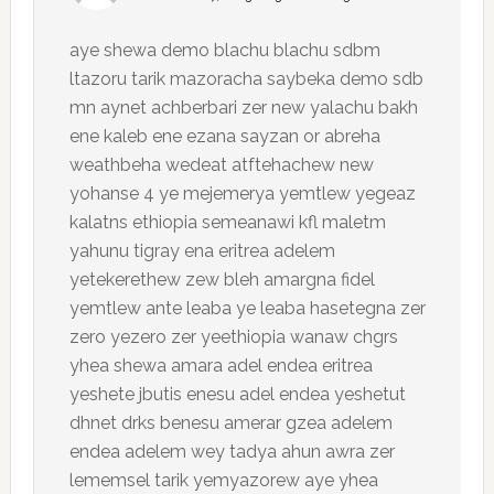
aye shewa demo blachu blachu sdbm
ltazoru tarik mazoracha saybeka demo sdb
mn aynet achberbari zer new yalachu bakh
ene kaleb ene ezana sayzan or abreha
weathbeha wedeat atftehachew new
yohanse 4 ye mejemerya yemtlew yegeaz
kalatns ethiopia semeanawi kfl maletm
yahunu tigray ena eritrea adelem
yetekerethew zew bleh amargna fidel
yemtlew ante leaba ye leaba hasetegna zer
zero yezero zer yeethiopia wanaw chgrs
yhea shewa amara adel endea eritrea
yeshete jbutis enesu adel endea yeshetut
dhnet drks benesu amerar gzea adelem
endea adelem wey tadya ahun awra zer
lememsel tarik yemyazorew aye yhea