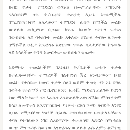
ክብር ጥቃት የሚደርስ ወንጀል በመሥራታቸው ምክንያት
ግለሰቦቹም ሆኑ ት/ቤቶቹ ተጠያቂ ሊሆኑ እንደሚችሉ
በሚያስገነዝብና ለሌላውም ትምህርት ሊሰጥ በሚችል መልኩ
ውይይቱ መኪያሄድ ሲገባው ከነገሩ ክብደት የተነሣ ጉዳዩን
በውይይቱ ላይ ባቀረቡት መልኩ አቅለው ያዩታል ተብሎ ሊገመት
በማይችል ሁኔታ እንደነገሩ አድርገው ግመሉ ሳይታያቸው ከግመሉ
ላይ ስላለችው ትንኝ አውርተው ውይይቱን ቋጩት፡፡
አድማጭ ተመልካችም በእነዚህ ት/ቤቶች ውስጥ ጥቃቱ
ከተፈጸመባቸው ተማሪዎች ባልተናነሰ %ረ እንዲያውም በባሰ
መልኩ የታሰበው ስውር ጥቃት ሰለባ ወይም ተጠቂ ሆነ እኔ በግሌ
በወቅቱ የተሰማኝ ነገር ቢኖር እንዴ! ኢቴቪ. ማድረግ ፈለገው ይሄንን
ነው ማለት ነው? ብየ እራሴን እንድጠይቅ አድርጎኛል፡፡ ምክንያቱም
ከላይ ለመጥቀስ እንደሞከርኩት ካነሡት ርእሰ ጉዳይ ክብደት አንፃር
ሊባሉ የሚገባቸው ነገሮች ሳይባሉ ተድበስብሰው በመታለፋቸውና
ተባለ የተባለውን ነገር ለአድማጭ ተመልካቹ አድርሶ ከማቁሰል
ውጭ ምን ጉዳይ ከውነው እንደሄዱና ውይይቱ ራሱ ለምን ቁምነገር