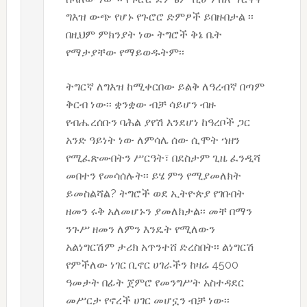
ግእዝ ውጭ የሆኑ የጉሮሮ ድምፆች ይበዙበታል ፡፡
በዚህም ምክንያት ነው ትግሮች ቅኔ ቤት
የማታያቸው የማይወዱትም፡፡
ትግርኛ ለግእዝ ከሚቀርበው ይልቅ ለዓረብኛ በጣም
ቅርብ ነው፡፡ ቋንቋው ብቻ ሳይሆን ብዙ
የብሔረሰቡን ባሕል ያየሽ እንደሆነ ከዓረቦች ጋር
አንድ ዓይነት ነው ለምሳሌ ሰው ሲሞት ኀዘን
የሚፈጽሙበትን ሥርዓት፣ በደስታም ጊዜ ፈንዲሻ
መበተን የመሳሰሉት፡፡ ይሄ ምን የሚያመለክት
ይመስልሻል? ትግሮች ወደ ኢትዮጵያ የገቡበት
ዘመን ሩቅ አለመሆኑን ያመለክታል፡፡ መቸ በማን
ንጉሥ ዘመን ለምን እንዴት የሚለውን
አልነግርሽም ታሪክ አጥንተሸ ድረስበት፡፡ ልነግርሽ
የምችለው ነገር ቢኖር ሀገራችን ከዛሬ 4500
ዓመታት በፊት ጀምሮ የመንግሥት አስተዳደር
መሥርታ የኖረች ሀገር መሆኗን ብቻ ነው፡፡