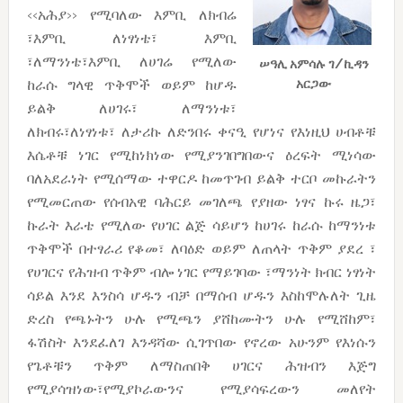
‹‹አሕያ›› የሚባለው እምቢ ለክብሬ
፣እምቢ ለነፃነቴ፣ እምቢ
፣ለማንነቴ፣እምቢ ለሀገሬ የሚለው
ሠዓሊ አምሳሉ ገ/ኪዳን
ከራሱ ግላዊ ጥቅሞች ወይም ከሆዱ
አርጋው
ይልቅ ለሀገሩ፣ ለማንነቱ፣
ለክብሩ፣ለነፃነቱ፣ ለታሪኩ ለድንበሩ ቀናዒ የሆነና የእነዚህ ሀብቶቹ
እሴቶቹ ነገር የሚከነክነው የሚያንገበግበውና ዕረፍት ሚነሳው
ባለአደራነት የሚሰማው ተዋርዶ ከመጥገብ ይልቅ ተርቦ መኩራትን
የሚመርጠው የሰብአዊ ባሕርይ መገለጫ የያዘው ነፃና ኩሩ ዜጋ፣
ኩራት እራቴ የሚለው የሀገር ልጅ ሳይሆን ከሀገሩ ከራሱ ከማንነቱ
ጥቅሞች በተፃራሪ የቆመ፣ ለባዕድ ወይም ለጠላት ጥቅም ያደረ ፣
የሀገርና የሕዝብ ጥቅም ብሎ ነገር የማይገባው ፣ማንነት ክብር ነፃነት
ሳይል እንደ እንስሳ ሆዱን ብቻ በማሰብ ሆዱን እስከሞሉለት ጊዜ
ድረስ የጫኑትን ሁሉ የሚጫን ያሸከሙትን ሁሉ የሚሸከም፣
ፋሽስት እንደፈለገ እንዳሻው ሲገጥበው የኖረው አሁንም የእነሱን
የጌቶቹን ጥቅም ለማስጠበቅ ሀገርና ሕዝብን እጅግ
የሚያሳዝነው፣የሚያኮራውንና የሚያሳፍረውን መለየት