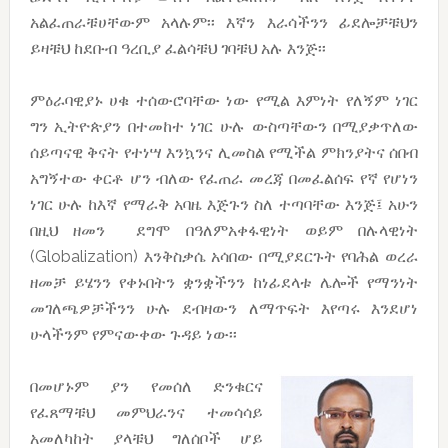
አልፈጠራቹሀቸውም አላሉም፡፡ እኛን እራሳችንን ፊደሎቻቹህን
ይዛቹህ ከደቡብ ዓረቢያ ፈልሳቹህ ገባቹህ አሉ እንጅ፡፡
ምዕራባዊያኑ ሀቁ ተሰውሮባቸው ነው የሚል እምነት የለኝም ነገር
ግን ኢትዮጵያን በተመከተ ነገር ሁሉ ውስጣቸውን በሚያቃጥለው
ሰይጣናዊ ቅናት የተነሣ እንኳንና ሊመስል የሚችል ምክንያትና ሰበብ
አግኝተው ቀርቶ ሆን ብለው የፈጠራ መረጃ በመፈልሰፍ የኛ የሆነን
ነገር ሁሉ ከእኛ የማራቅ አባዜ እጅጉን ስለ ተጣባቸው እንጅ፤ አሁን
በዚህ ዘመን ደግሞ በዓለምአቀፋዊነት ወይም በሉላዊነት
(Globalization) እንቅስቃሴ አሳበው በሚያደርጉት የባሕል ወረራ
ዘመቻ ይሄንን የቀኑበትን ቋንቋችንን ከነፊደላቱ ሌሎች የማንነት
መገለጫዎቻችንን ሁሉ ደብዛውን ለማጥፍት እየጣሩ እንደሆነ
ሁላችንም የምናውቀው ጉዳይ ነው፡፡
በመሆኑም ያን የመሰለ ድንቁርና
የፈጸማቹህ መምህራንና ተመሳሳይ
አመለካከት ያላቹህ ግለሰቦች ሆይ