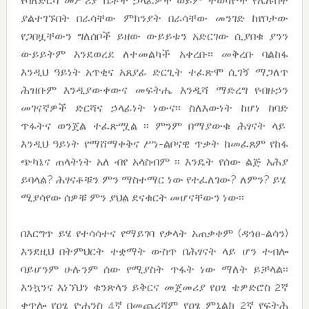
የባለድርሻ መሥሪያ ቤቶች ኃላፈዎች ወይም ተወካዮች የሌሉበት
ያልተገኙበት በራሳቸው ምክንያት በራሳቸው መንገድ ከየቦታው
የጋበዟቸውን ግለሰቦች ይዘው ውይይቱን አድርገው ሲያበቁ ያንን
ውይይትም እንደወረደ ለተመልካች አቀረቡ፡፡ መቅረቡ ባልከፋ
እንዲህ ዓይነት አጥቂና አጸያፊ ድርጊት ተፈጽሞ ሲገኝ ማጋለጥ
ሕዝቡም እንዲያውቀውና መፍትሔ እንዲሻ ማድረግ የብዙኃን
መገናኛዎች ድርሻና ኃላፊነት ነውና፡፡ ስለእውነት ከሆነ ከባድ
ጥፋትና ወንጀል ተፈጽሟል ፡፡ ምንም በማያውቁ ሕፃናት ላይ
እንዲህ ዓይነት የማሸማቀቅና ሥነ-ልቦናዊ ጥቃት ከመፈጸም የከፋ
ጭካኔና ጠላትነት አለ ብየ አላስብም ፡፡ እንዴት የሰው ልጅ አሕያ
ይባላል? ሕፃናቶቹን ምን ማስተማር ነው የተፈለገው? ለምን? ይሄ
ሚያሳየው ሰዎቹ ምን ያህል ደናቁርት መሆናቸውን ነው፡፡
በእርግጥ ይሄ የተሳሳተና የማይገባ የቃላት አጠቃቀም (ዳኅፀ-ልሳን)
እንደዚህ በትምህርት ተቋማት ውስጥ በሕፃናት ላይ ሆን ተብሎ
ባይሆንም ሁሉንም ሰው የሚያስት ጥፋት ነው ማለት ይቻላል፡፡
እንኳንና እነኘህን ቁንጽላን ይቅርና መጀመሪያ የዐፄ ቴዎድሮስ 2ኛ
ቀጥሎ የዐፄ ዮሐንስ 4ኛ በመጨረሻም የዐፄ ምኒልክ 2ኛ የፍትሕ