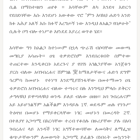
ሲል በማስተዛዘን ጠየቀ ፡፡ እሳቸውም ለካ እንደዛ እድርጎ
የደበደባቸው እሱ እንደሆነ አውቀው ኖሮ “ምን እባክህ ሐድጎ አንድ
ክፉ አሕያ አለኝ እሱ ክፉኛ እረግጦኝ ነው እንዲህ ለአልጋ የበቃሁት”
ሲሉት ቦግ ብሎ ተነሥቶ እየነደደ እያረረ ወጥቶ ሄደ፡፡
እሳቸው ግን ከአልጋ ከተነሡም በኋላ ጭራሽ ብሶባቸው መውጫ
መግቢያ አሳጡት፡፡ ዐፄ ቴዎድሮስም እንደበረቱበት ሰምተው
ተጠርተው እንዲቀርቡ አደረጉና ያ የበገነ አገልጋያቸው አንጀቱን
ያርስ ብለው አባገብረሐና ሸምገል 㝕ከማለታቸውና ሐድጎ ደግሞ
ጎረምሳ ከመሆኑ የተነሣ እንደሚያሸንፋቸው በመተማመን ዐፄ
ቴዎድሮስ አባገብረሐና ብለው ተጣሩና በሉ እንግዲህ ምላሱ ይቅርና
ታግላቹህ ይዋጣላቹህ ወንዱ ይለይ ብለው ዐዘዙ፡፡ አባ ገብረሐናም
አይ አይሆንልኝም አልችልም እንዳይሉ 1ኛ. ወደዱም ጠሉ የንጉሥ
ትዕዛዝ በመሆኑ የማይቀርላቸው ነገር መሆኑን በመረዳት 2ኛ.
በተለያየ አጋጣሚ በእርሳቸው ተረብ የቆሰሉ በዙሪያቸው ያሉ በአባ
ገብረሐና ላይ አንዳች ነገር አግኝተውባቸው ለመሳቅና ለማፌዝ
ቁጭታቸውንም ለመወጣት አጋጣሚ ይፈልጉ በነበሩት መኳንንት