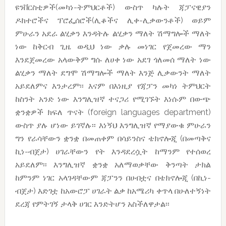
ዩንቨርስቲዎች(መካነ-ትምህርቶች) ውስጥ ካሉት ጃፓናዊያን
ዶክተሮችና ፕሮፌሰሮች(ሊቆችና ሊቀ-ሊቃውንቶች) ወይም
ምሁራን አደራ ልሂቃን እንዳትሉ ልሂቃን ማለት ሽማግሎች ማለት
ነው ከቅርብ ጊዜ ወዲህ ነው ቃሉ መነገር የጀመረው ማን
እንደጀመረው አላውቅም ግሱ ለሀቀ ነው አደገ ጎለመሰ ማለት ነው
ልሂቃን ማለት ደግሞ ሽማግሎች ማለት እንጅ ሊቃውንት ማለት
አይደለምና እንታረም፡፡ እናም በእነዚያ የጃፓን መካነ ትምህርት
ከስንት አንድ ነው እንግሊዝኛ ተናጋሪ የሚገኙት እነሱም በውጭ
ቋንቋዎች ክፍለ ጥናት (foreign languages department)
ውስጥ ያሉ ሆነው ይገኛሉ፡፡ እነኝህ እንግሊዝኛ የማያውቁ ምሁራን
ግን የራሳቸውን ቋንቋ በመጠቀም በሳይንስና ቴክኖሎጂ (በመጣቅና
ኪነ-ብጀታ) ሀገራቸውን የት እንዳደረሷት ከማንም የተሰወረ
አይደለም፡፡ እንግሊዝኛ ቋንቋ አለማወቃቸው ቅንጣት ታክል
ከምንም ነገር አላገዳቸውም ጃፓንን በሀብቷና በቴክኖሎጂ (በኪነ-
ብጀታ) እድገቷ ከአውሮፓ ሀገራት ልቃ ከአሜሪካ ቀጥላ በሁለተኝነት
ደረጃ የምትገኝ ታላቅ ሀገር እንድትሆን አስችለዋታል፡፡