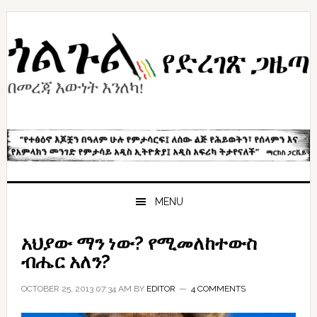
Skip
Skip
Skip
to
to
to
primary
content
primary
navigation
sidebar
MENU
አህያው ማን ነው? የሚመለከተውስ
ብሔር አለን?
OCTOBER 25, 2013 07:34 AM
BY
EDITOR
4 COMMENTS