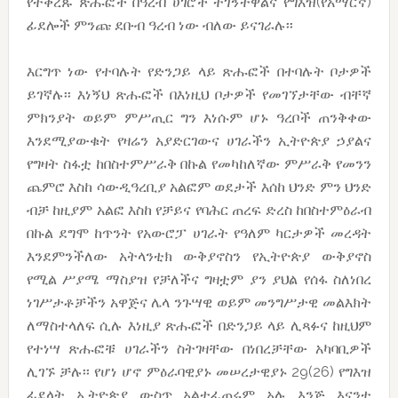
የተቀረጹ ጽሑፎች በዓረብ ሀገሮች ተገኝተዋልና የግእዝ(የአማርኛ)
ፊደሎች ምንጩ ደቡብ ዓረብ ነው ብለው ይናገራሉ፡፡
እርግጥ ነው የተባሉት የድንጋይ ላይ ጽሑፎች በተባሉት ቦታዎች
ይገኛሉ፡፡ እነኝህ ጽሑፎች በእነዚህ ቦታዎች የመገኘታቸው ብቸኛ
ምክንያት ወይም ምሥጢር ግን እነሱም ሆኑ ዓረቦች ጠንቅቀው
እንደሚያውቁት የዛሬን አያድርገውና ሀገራችን ኢትዮጵያ ኃያልና
የግዛት ስፋቷ ከበስተምሥራቅ በኩል የመካከለኛው ምሥራቅ የመንን
ጨምሮ እስከ ሳውዲዓረቢያ አልፎም ወደታች እሰከ ህንድ ምን ህንድ
ብቻ ከዚያም አልፎ እስከ የቻይና የባሕር ጠረፍ ድረስ ከበስተምዕራብ
በኩል ደግሞ ከጥንት የአውሮፓ ሀገራት የዓለም ካርታዎች መረዳት
እንደምንችለው አትላንቲክ ውቅያኖስን የኢትዮጵያ ውቅያኖስ
የሚል ሥያሜ ማስያዝ የቻለችና ግዛቷም ያን ያህል የሰፋ ስለነበረ
ነገሥታቶቻችን አዋጅና ሌላ ንጉሣዊ ወይም መንግሥታዊ መልእክት
ለማስተላለፍ ሲሉ እነዚያ ጽሑፎች በድንጋይ ላይ ሊጻፉና ከዚህም
የተነሣ ጽሑፎቹ ሀገራችን ስትገዛቸው በነበረቻቸው አካባቢዎች
ሊገኙ ቻሉ፡፡ የሆነ ሆኖ ምዕራባዊያኑ መሠረታዊያኑ 29(26) የግእዝ
ፊደላት ኢትዮጵያ ውስጥ አልተፈጠሩም አሉ እንጅ እናንተ