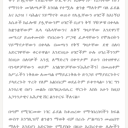
ቅኝ ይገዟቸው የነበሯቸው ሀገሮችንና ሌሎችንም የራሳቸው የሆነ
የማንነት መገለጫዎች እንበል የተሟሉ ቋንቋ ማለትም ባለ ፊደል
እና አኃዝ ፣ ባሕልና ሃይማኖት ወ.ዘ.ተ የሌሏቸውን ሀገሮች ከእነኝህ
እሴቶች ከፊሎቹ ያሏቸውንም ሀገሮች ቢሆን ቅኝ ገዥዎቹ በቀላሉ
ከቋንቋቸውም ሌላ ባሕላቸውንና ለቅኝ ግዛታቸው እንደዋነኛ
መሣሪያ ይጠቀሙበት የነበረውን ሥጋዊ ፈቃዳቸውን የሞሉበትን
ሃይማኖታቸውን በቀላሉ በመጫን የቅኝ ግዛታቸው ደዌ ሰለባ
አድርገዋቸው ቀርተዋል፡፡ እንደነዚሁ ሀገሮችም ሁሉ ሀገራችንንም
ከነዚሁ ሰለባዎች አንዷ ለማድረግ በቀጥታም ይሁን በተዘዋዋሪ
ባንዳዎቻቸውን ወይም አገልገዮቻቸውን(አሕዮችን) በመጠቀም
ከሥራችን ነቅለው ለመጣል የማይፈነቅሉት ድንጋይ የማያደርጉትና
ያላደረጉት ጥረት የለም አልነበረም ወደፊትም ይቀጥላል፡፡ ነገር ግን
አንፃራዊ በሆነ መልኩ በእግዚአብሔር ቸርነት እስከ አሁን ከዚህ
አጋንንታዊና አሕያዊ ሸር ልንተርፍ ችለናል፡፡
በጣም የሚገርመው ነገር ፊደል ከቆጠረው የማኅበረሰባችን ክፍል
ውስጥ እንግሊዝኛ ቋንቋን ማወቅ ብቻ በራሱ ሥልጣኔን መጨበጥ
ማለት እንደሆነ አድርገው የሚያስቡ በዚሁ እረከረተው ሌሎችን