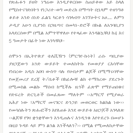
የጽሑፉን ይዘት ነግሬው እንዲያቀርበው ስጠይቀው አይ ስላለ
የሚስተናገድበትን የነጋሪተ-ወግ መድረክ በማጣት በኋላም ተዘንግቶ
ቆይቶ አንድ ሰነድ ፈልጌ ካርቶን ሳገላብጥ አገኘሁትና አሀ……. ለምን
ታዲያ አሁን ቢያንስ በጋዜጣና በመካነ-ድሮች በኩል ለአንባቢያን
አላደርሰውም በሚል አምጥቸዋለሁ የተጻፈው እንዳልኳቹህ ከ4 እና
5 ዓመታት በፊት ነው እንካቹህ፡-
ሰሞኑን በኢትዮጵያ ቴሌቪዥን (ምርዓየ-ኩነት) ራሱ ጣቢያው
ያዘጋጀውን አንድ ውይይት ተመለከትኩ የመወያያ ርእሳቸው
የነበረው አዲስ አበባ ውስጥ ባሉ የሀብታም ልጆች በሚማሩባቸው
የመጀመሪያ ደረጃ ት/ቤቶች በከፊሎቹ ልክ ተማክረው ያደረጉት
በሚመስል መልኩ ማሰብ ከሚችሉ ዜጎች ፈጽሞ የማይጠበቁና
የድፍረት ድርጊቶች በመፈጸሙ ማለትም ‹‹አማርኛ የሚያወራ
አሕያ ነው ፣አማርኛ መናገርና ድንጋይ መወርወር ክልክል ነው››
የመሳሰሉትን ጽሑፎችን እየለጠፉ እንደ ውይይቱ አዘጋጆች አገላለጽ
‹‹ልጆቹ የገዛ ቋንቋቸውን እንዲጠሉና እንዲንቁ እየተደረጉ በመሆኑ
በዚህ ጉዳይ ላይ ምን ልንል እንችላለን?›› በሚል የሚመለከታቸው