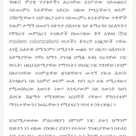
ገባዊና) ሞያዊ ጥያቄዎችን ለራሳቸው አንሥተው ሳይመልሱና
ሳይመረምሩ ጌቶቻቸው አድርሱ ብለው የጫኗቸውን ወይም
ያሸከሟቸውን ብቻ በዜጋ ዐይን ሳይመረምሩ ለጌቶቻቸው ጥቅሞች
ፍጹም ታማኝ በመሆን በቀጥታ በሕፃናቱ ላይ ለማራገፍ የፈለጉትና
የሞከሩት መምህራን ተብዬዎች የዘመናዊው ቅኝ አገዛዝ (the
modern colonization) ባንዶችና ቅጥረኛ አገልጋዮች ናቸው
እንጂ አሕዮቹ በሚገርምና በሚደንቅ መልኩ ገና በለጋና በሕፃንነት
እድሜያቸው የኛስ ከማን ያንሳል በሚል እሳቤ በራሳቸው ነገር
የኮሩት፣ በዚህ እድሜያቸው የማንነትና የክብር ነገር የገባቸው፣ይሄም
ስለሆነባቸው ተሰምቷቸው ቋንቋቸውን ሙጥኝ ያሉቱ ሕፃናት
እንዳልሆኑ ባለ አዕምሮ ወይም ሙሉ የሆነ ዜጋ ሁሉ የሚረዳውና
የሚመሰክረው እውነት ነው፡፡ እንዲያውም ስለ እውነት ከሆነ
ሕፃናቱ ሽልማት የሚገባቸው አርበኞች ናቸው፡፡ ምክንያቱም
ማንነታቸውንና ክብራቸውን የሚደፍርን ባንዳ ተጋትረዋልና ፡፡
እንደሚታወቀው ምዕራባዊያን በምንም ነገር ይሁን ከማንም
የበለጥን ነን ብለው ያስባሉና ይሄንን የተሳሳተ ግንዛቤያቸውን በተለይ