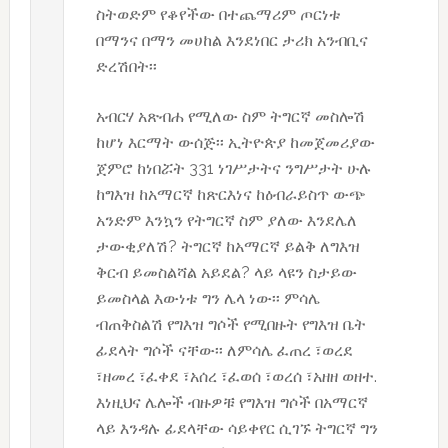
ስትወድም የቆየችው በተጨማሪም ጦርነቱ
በማንና በማን መሀከል እንደነበር ታሪክ አንብቢና
ድረሽበት፡፡
አብርሃ አጽብሐ የሚለው ስም ትግርኛ መስሎሽ
ከሆነ እርማት ውሰጅ፡፡ ኢትዮጵያ ከመጀመሪያው
ጀምሮ ከነበሯት 331 ነገሥታትና ንግሥታት ሁሉ
ከግእዝ ከአማርኛ ከጽርእነና ከዕብራይስጥ ውጭ
አንድም እንኳን የትግርኛ ስም ያለው እንደሌለ
ታውቂያለሽ? ትግርኛ ከአማርኛ ይልቅ ለግእዝ
ቅርብ ይመስልሻል አይደል? ላይ ላዩን ስታይው
ይመስላል እውነቱ ግን ሌላ ነው፡፡ ምሳሌ
ብጠቅስልሽ የግእዝ ግሶች የሚበዙት የግእዝ ቤት
ፊደላት ግሶች ናቸው፡፡ ለምሳሌ ፈጠረ ፣ወረደ
፣ዘመረ ፣ፈቀደ ፣አሰረ ፣ፈወሰ ፣ወረሰ ፣አዘዘ ወዘተ.
እነዚህና ሌሎች ብዙዎቹ የግእዝ ግሶች በአማርኛ
ላይ እንዳሉ ፊደላቸው ሳይቀየር ሲገኙ ትግርኛ ግን