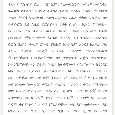
ዘንድ ምላስ ብቻ ፈሪ ተብዬ ስም ከሚወጣልኝና መሳቂያ መሳለቂያ
ከመሆን የቻልኩትን ያህል ልታገል ብለው ወሰኑና ትግሉን ግብግቡን
ገጠሙ ትንሽ እንደታገሉ ሐድጎ አወረደና አፈረጣቸው ወዲያው ዐፄ
ቴዎድሮስ እህ ለዚህ ኖሯል?፡፡ ከዚህች በኋላ ‹‹አሕዮ ምንትስ››
የምትባል ቃል ብሰማ ውርድ ከራሴ ብለው በኃይልና በቁጣ
የመጨረሻ ማስጠንቀቂያ እየሰጡ እንዳሉ አባ ገብረሐና መለሱና
ድሮስ ቢሆን ታዲያ ርግጫ የአሕያ አይደለም እንዴ! ከአሕያ ጋር
ታግዬ ላሸንፍ ኖሯል? በማለት አሁንም ማቁሰላቸውን
ማብገናቸውን በመቀጠላቸው ዐፄ ቴዎድሮስ እጅግ ተቆጥተው
የመንግሥታቸውን ፍትሕ ጉዳይ ከፍተኛውን ባለሥልጣን ከጎንደር
አባርረው እንዲሰደዱ ፈረዱባቸው፡፡ አባ ገብረሐናም ተሰደዱ
የድፍረታቸው ድፍረት ደሞ ሲሰደዱ የት ይሰደዳሉ? ያ ሲያበግኑት
ወደ ነበረው ሰው ሀገር ትግራይ ተሰደዱ ፡፡ ያንጊዜ ትግሬ የሚባለው
ሀገር ዛሬ እንደምናየው ያህል ሰፊ ሳይሆን ትንሽ የነበረች ሰሜን
ኢትዮጵያ መሀል ያለች ትንሽ ሀገር ነበረች፡፡ ከዚያም ለካ ወሬው
ቀድሞ ተሰምቶባቸው ኖሮ የሚያያቸው ሁሉ እየተጠቋቆመ ‹‹ እህ
አንተማ አንድ ጊዜ አሕያ አንድ ጊዜ መረገጫ ተረጋጭ የምትለን