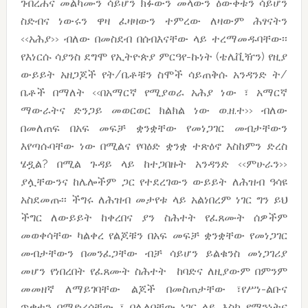
ገብረሐና መልካሙን ሳይሆን ክፉውን መላውን ዕውቀቱን ሳይሆን
ስድብና ነውሩን ዋዛ ፈዛዛውን ተምረው ለዛውም ሕፃናትን
‹‹አሕያ›› ብለው በመስደብ በሰብእናቸው ላይ ተረማመዱባቸው፡፡
የእነርሱ ሳያንስ ደግሞ የኢትዮጵያ ምርዓየ-ኩነት (ቴሌቪዥን) የዚያ
ውይይት አዘጋጆች የት/ቤቶቹን ስሞች ሳይጠቅሱ አንዳንድ ት/
ቤቶች በማለት ‹‹በአማርኛ የሚያወራ አሕያ ነው ፣ አማርኛ
ማውራትና ድንጋይ መወርወር ክልክል ነው ወ.ዘ.ተ›› ብለው
በመለጠፍ በአፍ መፍቻ ቋንቋቸው የመነጋገር መብታቸውን
እየጣሱባቸው ነው በሚልና የባዕድ ቋንቋ ተጽዕኖ እስከምን ድረስ
ሄዷል? በሚል ጉዳይ ላይ ከተጋበዙት አንዳንድ ‹‹ምሁራን››
ያሏቸውንና ከሌሎችም ጋር የተደረገውን ውይይት ለሕዝብ ዓሳዩ
አስደመጡ፡፡ ችግሩ ለሕዝብ መታየቱ ላይ አልነበረም ነገር ግን ይህ
ችግር ለውይይት ከቀረበና ያን ስሕተት የፈጸሙት ሰዎችም
መወቀሳቸው ካልቀረ የልጆቹን በአፍ መፍቻ ቋንቋቸው የመነጋገር
መብታቸውን በመንፈጋቸው ብቻ ሳይሆን ይልቁንስ መነጋገሪያ
መሆን የነበረበት የፈጸሙት ስሕተት ከባድና ለዚያውም በምንም
መመዘኛ ለማይገባቸው ልጆች በመስጠታቸው ፣የሥነ-ልቡና
ጥቃቱን በማድረሳቸው ፣ በሌለባቸው ነገር ላይ እስከ የማንነትና