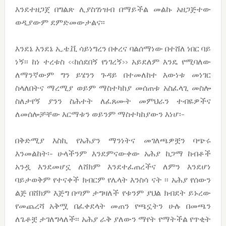
እንደተዘጋጀ በግልጽ ሊያስገነዝብ በማይችል መልኩ አዘጋጅተው
ወዲያውም ደምድመውታልና፡፡
እንደኔ እንደኔ ኢ.ቴ.ቪ ሳይነግረን በቀረና ባልሰማነው በተሸለ ነበር ባይ
ነኝ፡፡ ከነ ተረቱስ ‹‹ከሰደበኝ የነገረኝ›› አይደለም እንዴ የሚባለው
ለማንኛውም ግን ይሄንን ጉዳይ በተመለከተ እውነቱ መነገር
ስላለበትና ማረሚያ ወይም ማስተካከያ መሰጠቱ አስፈላጊ መስሎ
ስለታየኝ ያንን ስሕተት ለፈጸሙት መምህራን ተብዬዎችና
ለመሰሎቻቸው እርማቱን ወይንም ማስተካከያውን እነሆ፡-
በቅድሚያ እስኪ የአሕያን ማንነትና መገለጫዎቿን ባጭሩ
እንመልከት፡- ሁላችንም እንደምናውቀው አሕያ ከጋማ ከብቶች
አንዷ እንደመሆኗ ለሸክም እንደተፈጠረችና ለምን እንደሆነ
ባይታወቅም የተናቀች ክብርም የሌላት እንስሳ ናት ፡፡ አሕያ የሰውን
ልጅ በሸክም እጅግ በጣም ታግዛለች የቱንም ያህል ክብደት ይኑረው
የመጨረሻ አቅሟ በፈቀደላት መጠን የጫኗትን ሁሉ በመጫን
ለጌቶቿ ታገለግላለች፡፡ አሕያ ራቅ ያለውን ማየት የማትችል የጥቂት