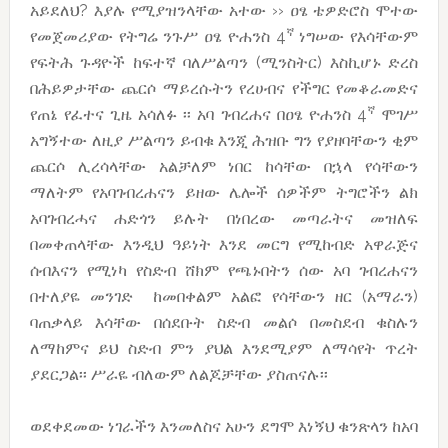
አይደለህ? እያሉ የሚያዝንላቸው አተው ›› ዐፄ ቴዎድሮስ ሞተው
ኛ
የመጀመሪያው የትግሬ ንጉሥ ዐፄ ዮሐንስ 4
ነግሠው የእሳቸውም
የፍትሕ ጉዳዮች ከፍተኛ ባለሥልጣን (ሚንስትር) እስኪሆኑ ድረስ
በሕይዎታቸው ጨርሶ ማይረሱትን የረሀብና የችግር የመቆራመድና
ኛ
የጠኔ የፈተና ጊዜ አሳለፉ ፡፡ አባ ገብረሐና በዐፄ ዮሐንስ 4
ሞገሥ
አግኝተው ለዚያ ሥልጣን ይብቁ እንጂ ሕዝቡ ግን የያዘባቸውን ቂም
ጨርሶ ሊረሳላቸው አልቻለም ነበር ከሳቸው በኋላ የሳቸውን
ማለትም የአባገብረሐናን ይዘው ሌሎች ሰዎችም ትግሮችን ልክ
አባገብረሓና ሐድጎን ይሉት በነበረው መጣራትና መዝለፍ
በመቀጠላቸው እንዲህ ዓይነት እንደ መርግ የሚከብድ አዋራጅና
ሰብእናን የሚነካ የስድብ ሸክም የጫኑበትን ሰው አባ ገብረሐናን
በተለያዬ መንገድ ከመበቀልም አልፎ የሳቸውን ዘር (አማራን)
ባጠቃላይ እሳቸው በሰደቡት ስድብ መልሶ በመስደብ ቁስሉን
ለማከምና ይህ ስድብ ምን ያህል እንደሚያም ለማሳየት ጥረት
ያደርጋል፡፡ ሥራዬ ብለውም ለልጆቻቸው ያስጠናሉ፡፡
ወደቀደመው ነገራችን እንመለስና አሁን ደግሞ እነኝህ ቁንጽላን ከአባ