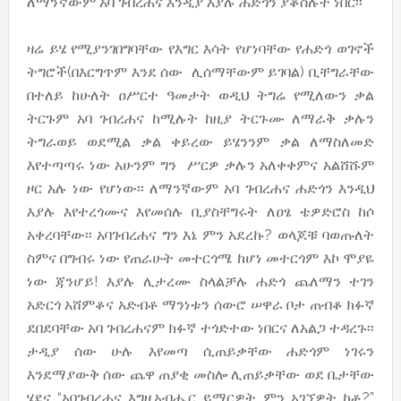
ለማንኛውም አባ ገብረሐና እንዲያ እያሉ ሐድጎን ያቆስሉት ነበር፡፡
ዛሬ ይሄ የሚያንገበግባቸው የእግር እሳት የሆነባቸው የሐድጎ ወገኖች
ትግሮች(በእርግጥም እንደ ሰው ሊሰማቸውም ይገባል) ቢቸግራቸው
በተለይ ከሁለት ዐሥርተ ዓመታት ወዲህ ትግሬ የሚለውን ቃል
ትርጉም አባ ገብረሐና ከሚሉት ከዚያ ትርጉሙ ለማራቅ ቃሉን
ትግራወይ ወደሚል ቃል ቀይረው ይሄንንም ቃል ለማስለመድ
እየተጣጣሩ ነው አሁንም ግን ሥርዎ ቃሉን አለቀቀምና አልሸሹም
ዞር አሉ ነው የሆነው፡፡ ለማንኛውም አባ ገብረሐና ሐድጎን እንዲህ
እያሉ እየተረጎሙና እየመሰሉ ቢያስቸግሩት ለዐፄ ቴዎድሮስ ከሶ
አቀረባቸው፡፡ አባገብረሐና ግን እኔ ምን አደረኩ? ወላጆቹ ባወጡለት
ስምና በግብሩ ነው የጠራሁት መተርጎሜ ከሆነ መተርጎም እኮ ሞያዬ
ነው ጃንሆይ! እያሉ ሊታረሙ ስላልቻሉ ሐድጎ ጨለማን ተገን
አድርጎ አሸምቆና አድብቶ ማንነቱን ሰውሮ ሠዋራ ቦታ ጠብቆ ክፉኛ
ደበደባቸው አባ ገብረሐናም ክፉኛ ተጎድተው ነበርና ለአልጋ ተዳረጉ፡፡
ታዲያ ሰው ሁሉ እየመጣ ሲጠይቃቸው ሐድጎም ነገሩን
እንደማያውቅ ሰው ጨዋ ጠያቂ መስሎ ሊጠይቃቸው ወደ ቤታቸው
ሄደና “አባገብረሐና እግዚአብሔር ይማርዎት ምን አገኘዎት ከቶ?”