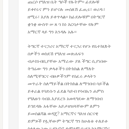
ጨርሶ የግእዝ ቤት ግሶች የሉትም፡፡ ፊደሎቹ
ይቀየሩና ምን ይሆናሉ መሰለሽ ፈጢሩ፣ ወሪዱ፣
ዘሚሩ፣ እያለ ይቀጥላል፡፡ ከፊደሎቹም በትግርኛ
ቋንቋ ውስጥ ሠ ጸ ኀ ከነ እርባታቸው የሉም
አማርኛ ላይ ግን እንዳሉ አሉ፡፡
ትግርኛ ተናጋሪና አማርኛ ተናጋሪ የሆኑ የቤተክህነት
ሰዎችን ወስደሽ የግእዝ መጽሐፍን
ብታስነብቢያቸው አማራው ያለ ችግር ሲያነበው
ትግሬው ግን ቃላቶችን በትክክል ለማለት
ስለሚቸገርና ብዙዎችንም የሰፈሩ ቃላትን
መጥራት ስለማይችል በትክክል ለማንበብ ሳይችል
ይቀራል የሳድሱን ፊደል ካይብ የሳብኡን ሐምስ
የግእዙን ሳብእ እያደረጉ አወላግደው ለማንበብ
ይገደዳሉ አፋቸው አይታዘዝላቸውም ለምን
ይመስልሻል ወዳጄ? አማርኛና ግእዝ ሰርናዊ
ድምጾች የሏቸውም ትግርኛ ግን ከሁለቱ ተለይቶ
ስላለው ነው ፡፡ የጉሮሮ ድምፅም ቢሆን ከአማርኛና