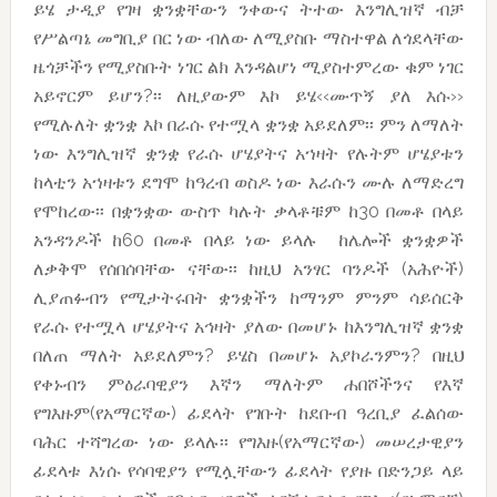
ይሄ ታዲያ የገዛ ቋንቋቸውን ንቀውና ትተው እንግሊዝኛ ብቻ
የሥልጣኔ መግቢያ በር ነው ብለው ለሚያስቡ ማስተዋል ለጎደላቸው
ዜጎቻችን የሚያስቡት ነገር ልክ እንዳልሆነ ሚያስተምረው ቁም ነገር
አይኖርም ይሆን?፡፡ ለዚያውም እኮ ይሄ‹‹ሙጥኝ ያለ እሱ››
የሚሉለት ቋንቋ እኮ በራሱ የተሟላ ቋንቋ አይደለም፡፡ ምን ለማለት
ነው እንግሊዝኛ ቋንቋ የራሱ ሆሄያትና አኀዛት የሉትም ሆሄያቱን
ከላቲን አኀዛቱን ደግሞ ከዓረብ ወስዶ ነው እራሱን ሙሉ ለማድረግ
የሞከረው፡፡ በቋንቋው ውስጥ ካሉት ቃላቶቹም ከ30 በመቶ በላይ
አንዳንዶች ከ60 በመቶ በላይ ነው ይላሉ ከሌሎች ቋንቋዎች
ለቃቅሞ የሰበሰባቸው ናቸው፡፡ ከዚህ አንፃር ባንዶች (አሕዮች)
ሊያጠፉብን የሚታትሩበት ቋንቋችን ከማንም ምንም ሳይሰርቅ
የራሱ የተሟላ ሆሄያትና አኅዛት ያለው በመሆኑ ከእንግሊዝኛ ቋንቋ
በለጠ ማለት አይደለምን? ይሄስ በመሆኑ አያኮራንምን? በዚህ
የቀኑብን ምዕራባዊያን እኛን ማለትም ሐበሾችንና የእኛ
የግእዙም(የአማርኛው) ፊደላት የገቡት ከደቡብ ዓረቢያ ፈልሰው
ባሕር ተሻግረው ነው ይላሉ፡፡ የግእዙ(የአማርኛው) መሠረታዊያን
ፊደላቱ እነሱ የሳባዊያን የሚሏቸውን ፊደላት የያዙ በድንጋይ ላይ