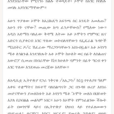
እንደነበራቸው የሚናገሩ ክልሉ ተወላጆች፣ ኦሞት ከአገር ኮበለሉ
መባሉ አያስገርማቸውም።
አሁን ጥያቄው ኦሞት ከኢህአዴግ አፍንጫ ስር እንዴት አመለጡ?
አሁን የት ናቸው? መጪው እጣ ፈንታቸውስ? የሚለው ነው።
አዲስ አድማስ ባለፈው ቅዳሜ እትሙ አቶ ኦሞትን የግምባር ዜና
አድርጎ ሲያቀርብ አገር ጥለው መኮብለላቸውን የፌዴራል ጉዳዮች
ሚኒስትር ዶ/ር ሽፈራው ማረጋገጣቸውን አስነብቧል። አቶ ኦባንግ
ሜቶ ለጎልጉል እንደገለጹት አቶ ኦሞት ከሁለት ወር በፊት ለስልጠና
አውሮፓ ሲመጡ በነበራቸው ቪዛ ከሁለት ሳምንት በፊት ዓርብ ቀን
አገር ጥለው እንደወጡ መረጃው አላቸው።
ለአዲሲቷ ኢትዮጵያ የጋራ ንቅናቄ /አኢጋን/ ከ19 የተለያዩ ዓለም
አቀፍ ተቋማትና ከፍተኛ ባለስልጣናት ጋር በጉዳዩ ዙሪያ እየሰሩ
መሆናቸውን ያመለከቱት አቶ ኦባንግ ሜቶ “ኦሞት መለስ በህይወት
እያለ ቢኮበልል መልካም ነበር። አሁን ከኦሞት የምንፈልገው ችሎት
ፊት በወገኖቹ ላይና በኢትዮጵያ ህዝብ ላይ የተፈጸመውን
ጭፍጨፋ፣ ቶርቸር፣ እስር፣ ዝርፊያ፣ የመሬት ንጥቂያ፣ ወዘተ