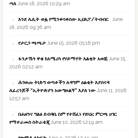
ጣለ
June 18, 2026 10:29 am
እንደ ሌሊት ወፏ የሚንቀሳቀሰው ኢህአፓ/ትብብር
June
18, 2026 09:36 am
የታርጋ ጫጫታ
June 15, 2026 05:16 pm
ፋንታኹን ዋቄ ከአሜሪካ የሃይማኖት እልቂት አወጁ
June 15,
2026 02:12 am
ሕገወጡ ትህነግ ወጣቶችን ለዳግም ዕልቂት እያሰናዳ
ለፈረንጆች “ኢትዮጵያን አውግዙልኝ” እያለ ነው
June 11, 2026
12:57 am
በሐዘንና ግልፅ ደብዳቤ ስም የተሸፈነ የድህረ ምርጫ ሀገር
የማተራመስ ስትራቴጂ
June 10, 2026 12:19 am
የጽምዶ ልክፍት
June 9, 2026 12:49 am