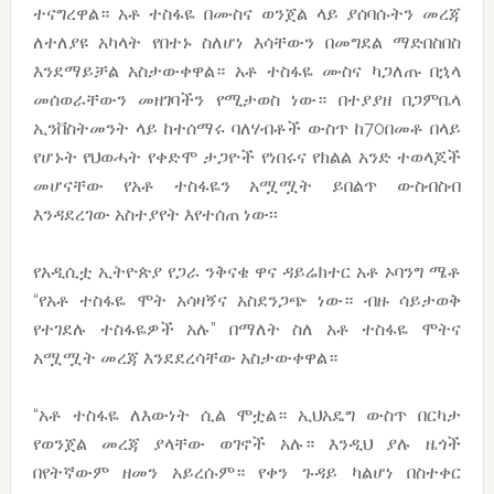
ተናግረዋል። አቶ ተስፋዬ በሙስና ወንጀል ላይ ያሰባሱትን መረጃ
ለተለያዩ አካላት የበተኑ ስለሆነ እሳቸውን በመግደል ማድበስበስ
እንደማይቻል አስታውቀዋል። አቶ ተስፋዬ ሙስና ካጋለጡ በኋላ
መሰወራቸውን መዘገባችን የሚታወስ ነው። በተያያዘ በጋምቤላ
ኢንቨስትመንት ላይ ከተሰማሩ ባለሃብቶች ውስጥ ከ70በመቶ በላይ
የሆኑት የህወሓት የቀድሞ ታጋዮች የነበሩና የክልል አንድ ተወላጆች
መሆናቸው የአቶ ተስፋዬን አሟሟት ይበልጥ ውስብስብ
እንዳደረገው አስተያየት እየተሰጠ ነው፡፡
የአዲሲቷ ኢትዮጵያ የጋራ ንቅናቄ ዋና ዳይሬክተር አቶ ኦባንግ ሜቶ
“የአቶ ተስፋዬ ሞት አሳዛኝና አስደንጋጭ ነው። ብዙ ሳይታወቅ
የተገደሉ ተስፋዬዎች አሉ” በማለት ስለ አቶ ተስፋዬ ሞትና
አሟሟት መረጃ እንደደረሳቸው አስታውቀዋል።
“አቶ ተስፋዬ ለእውነት ሲል ሞቷል። ኢህአዴግ ውስጥ በርካታ
የወንጀል መረጃ ያላቸው ወገኖች አሉ። እንዲህ ያሉ ዜጎች
በየትኛውም ዘመን አይረሱም። የቀን ጉዳይ ካልሆነ በስተቀር