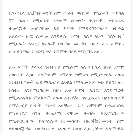
በጋምቤላ በኢቨስትመንት ስም መሬት ወስደው ከሚሰሩት መካከል
70 ከመቶ የሚሆኑት የቀድሞ የህወሃት ታጋዮችና የትግራይ
ተወላጆች መሆናቸው አቶ ኦሞት የሚደረግባቸውን ክትትል
አልፈው አገር ሊወጡ እንደቻሉ ግምት አለ። አሁን “ባለሃብት”
የሚባሉት እነዚህ ክፍሎች ባላቸው መዋቅር ሳቢያ አቶ ኦሞትን
ሊታደጓቸው እንደሚችሉ ከግምት በላይ የሚናገሩ አሉ።
አቶ ኦሞት ሆላንድ ገብተዋል የሚሉም አሉ። በሌላ በኩል ደግሞ
አውሮፓ ሊገቡ አይችሉም በማለት ግምቱን የሚያጣጥሉ አሉ።
እነዚህ ክፍሎች ወደ ማሌዢያ ሄደዋል የሚለውን ምንጭ ይደግፋሉ።
በስፋት እንደሚነገረው ከሆነ አቶ ኦሞት ኤዢያ እንደሚሄዱ
የሚያጠናክሩ ምልክቶች አሉ። አብዛኛው የኢህአዴግ ባለስልጣኖች
በማሌዢያ ባንኮች ገንዘብ አላቸው። አቶ ኦሞትም በተመሳሳይ
የማሌዢያ ባንክ ተጠቃሚ ናቸው ተብሎ እንደሚገመት
የሚቀርቧቸው ይናገራሉ። በተመሳሳይ በኢንቨስትመንት ስም
የተወዳጇቸው ባለሃብቶች በኤዢያ ከለላ ሊሆኗቸው ስለሚችሉ