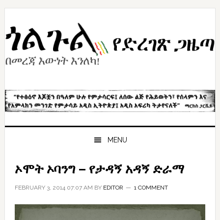
Skip
Skip
Skip
to
to
to
primary
content
primary
navigation
sidebar
MENU
ኦሞት ኦባንግ – የታዳኝ አዳኝ ድራማ
FEBRUARY 3, 2014 07:07 AM
BY
EDITOR
1 COMMENT