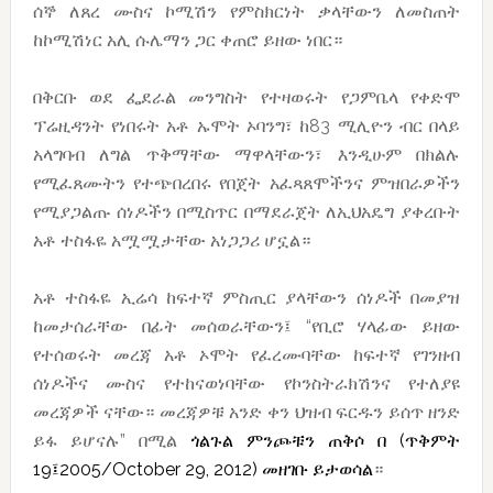
ሰኞ ለጸረ ሙስና ኮሚሽን የምስክርነት ቃላቸውን ለመስጠት
ከኮሚሽነር አሊ ሱሌማን ጋር ቀጠሮ ይዘው ነበር።
በቅርቡ ወደ ፌደራል መንግስት የተዛወሩት የጋምቤላ የቀድሞ
ፕሬዚዳንት የነበሩት አቶ ኡሞት ኦባንግ፣ ከ83 ሚሊዮን ብር በላይ
አላግባብ ለግል ጥቅማቸው ማዋላቸውን፣ እንዲሁም በክልሉ
የሚፈጸሙትን የተጭበረበሩ የበጀት አፈጻጸሞችንና ምዝበራዎችን
የሚያጋልጡ ሰነዶችን በሚስጥር በማደራጀት ለኢህአዴግ ያቀረቡት
አቶ ተስፋዬ አሟሟታቸው አነጋጋሪ ሆኗል።
አቶ ተስፋዬ ኢሬሳ ከፍተኛ ምስጢር ያላቸውን ሰነዶች በመያዝ
ከመታሰራቸው በፊት መሰወራቸውን፤ “የቢሮ ሃላፊው ይዘው
የተሰወሩት መረጃ አቶ ኦሞት የፈረሙባቸው ከፍተኛ የገንዘብ
ሰነዶችና ሙስና የተከናወነባቸው የኮንስትራክሽንና የተለያዩ
መረጃዎች ናቸው። መረጃዎቹ አንድ ቀን ህዝብ ፍርዱን ይሰጥ ዘንድ
ይፋ ይሆናሉ” በሚል
ጎልጉል ምንጮቹን ጠቅሶ በ (ጥቅምት
19፤2005/October 29, 2012) መዘገቡ ይታወሳል
።