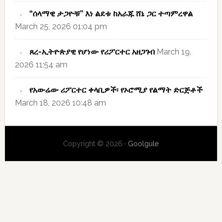
“ሰላማዊ ታጋዮቹ” እነ ልደቱ ከአራጁ ሸኔ ጋር ተጣምረዋል
March 25, 2026 01:04 pm
ጸረ-ኢትዮጵያዊ የሆነው የሪፖርተር አዘጋገብ
March 19,
2026 11:54 am
የአውሬው ሪፖርተር ቀላቢዎች፡ የኦሮሚያ የልማት ድርጅቶች
March 18, 2026 10:48 am
Copyright © 2026 ·
Goolgule