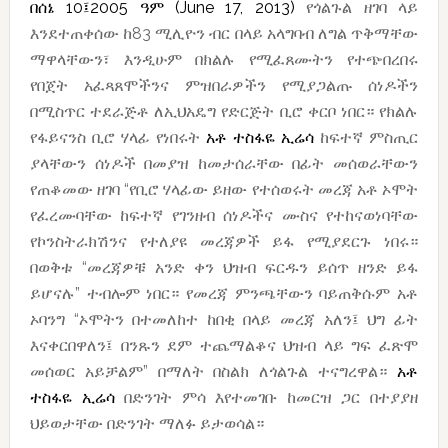
በሰኔ 10፤2005 ዓም (June 17, 2013)
የጎልጉል ዘገባ ላይ
እንደተጠቀሰው ከ83 ሚሊዮን ብር በላይ አላግባብ ለግል ጥቅማቸው
ማዋላቸውን፣ እንዲሁም በክልሉ የሚፈጸሙትን የተጭበረበሩ
የበጀት አፈጻጸሞችንና ምዝበራዎችን የሚያጋልጡ ሰነዶችን
በሚስጥር ተደራጅቶ ለኢህአዴግ የድርጅት ቢሮ ቀርቦ ነበር። የክልሉ
የፋይናንስ ቢሮ ሃላፊ የነበሩት
አቶ ተስፋዬ ኢሬሳ
ከፍተኛ ምስጢር
ያላቸውን ሰነዶች በመያዝ ከመታሰራቸው በፊት መሰወራቸውን
የጠቆመው ዘገባ “የቢሮ ሃላፊው ይዘው የተሰወሩት መረጃ አቶ ኦሞት
የፈረሙባቸው ከፍተኛ የገንዘብ ሰነዶችና ሙስና የተከናወነባቸው
የኮንስትራክሽንና የተለያዩ መረጃዎች ይፋ የሚያደርጉ ነበሩ።
በወቅቱ “መረጃዎቹ አንድ ቀን ህዝብ ፍርዱን ይሰጥ ዘንድ ይፋ
ይሆናሉ” ተብሎም ነበር። የመረጃ ምንጫቸውን ባይጠቅሱም አቶ
ኦባንግ “ኦሞትን በተመለከተ ከበቂ በላይ መረጃ አለን፤ ህግ ፊት
እናቀርበዋለን፤ በንጹን ደም ተጨማልቆና ህዝብ ላይ ግፍ ፈጽሞ
መሰወር አይቻልም” በማለት በስልክ ለጎልጉል ተናግረዋል።
አቶ
ተስፋዬ ኢሬሳ
በድንገት ምሳ እየተመገቡ ከመርዝ ጋር በተያያዘ
ህይወታቸው በድንገት ማለፉ ይታወሳል።