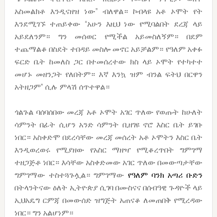
አስመልክቶ እንዲናዘዝ ነው” ብለዋል። ኮብላዩ አቶ ኦሞት የት
እንደሚገኙ ተጠይቀው “አሁን እዚህ ነው የሚባልበት ደረጃ ላይ
አይደለንም። ግን መሰወር የሚችል አይመስለኝም። በደም
ተጨማልቆ በስደት ተበዳይ መስሎ መኖር አይቻልም። የዓለም አቀፉ
ፍርድ ቤት ከመለስ ጋር በተመሰረተው ክስ ላይ ኦሞት የተካተተ
መሆኑ መዘንጋት የለበትም። እኛ እንኳ ዝም ብንል ፍትህ በርዋን
አትዘጋም” ሲሉ ምላሽ ሰጥተዋል።
ጎልጉል ባሰባሰበው መረጃ አቶ ኦሞት አገር ጥለው የወጡት ከሁለት
ሳምንት በፊት ሲሆን አንድ ሳምንት ቢዘገዩ ኖሮ እስር ቤት ይገቡ
ነበር። አስቀድሞ በደረሳቸው መረጃ መሰረት አቶ ኦሞትን እስር ቤት
እንዲወረወሩ የሚያዘው የአስር ማዘዣ የሚቆረጥበት ግምገማ
ተዘጋጅቶ ነበር። እሳቸው አስቀድመው አገር ጥለው በመውጣታቸው
ግምገማው ተስተጓጉሏል። ግምገማው
የዓለም ባንክ አጣሪ ቡድን
በትላንትናው ዕለት ኢትዮጵያ ሲገባ በሙስናና በሰብዓዊ ጉዳዮች ላይ
ኢህአዴግ ርምጃ በመውሰድ ዝግጅት አጠናቆ ለመጠበቅ የሚረዳው
ነበር። ግን አልሆነም።