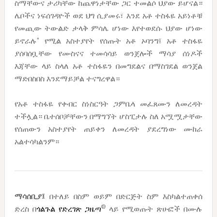
ስማቸውና ታሪካቸው ከጨዋነታቸው ጋር ተመልሶ ህያው ይሆናል።
ሌቦችና ነፍሰገዳዮች ወደ ህግ ሲያመሩ፣ እንደ አቶ ተስፋዬ አይነቶቹ
የመጪው ትውልድ ታላቅ ምሳሌ ሆነው እየተወደሱ ህያው ሆነው
ይኖራሉ” የሚል አስተያየት የሰጡት አቶ ኦባንግ፤ አቶ ተስፋዬ
ያሰባሰቧቸው የሙስናና ተመሳሳይ ወንጀሎች ማሳያ ሰነዶች
እጃቸው ላይ ስላለ አቶ ተስፋዬን በመግደልና በማስገደል ወንጀል
ማድበስበስ እንደማይቻል ተናግረዋል።
የአቶ ተስፋዬ የቀብር ስነስርዓት ጋምቤላ መፈጸሙን ለመረዳት
ተችሏል። ቤተሰቦቻቸውን በማግኘት ሆስፒታሉ ስለ አሟሟታቸው
የሰጠውን አስተያየት ጠይቀን ለመረዳት ያደረግነው ሙከራ
አልተሳካልንም።
ማሳሰቢያ፤
በተለይ በስም ወይም በድርጅት ስም እስካልተጠቀሰ
®
ድረስ በ
ጎልጉል የድረገጽ ጋዜጣ
ላይ የሚወጡት ጽሁፎች በሙሉ