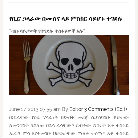
የቢሮ ኃላፊው በሙስና ላይ ምስክር ሳይሆኑ ተገደሉ
“ብዙ ሳይታወቅ የተገደሉ ተስፋዬዎች አሉ”
June 17, 2013 07:55 am By
Editor
3 Comments
(Edit)
በነበራቸው የስራ ሃላፊነት በድብቅ መረጃ ሲያሰባስቡ ቆይተው
ለመንግስት ካጋለጡ በኋላ ራሳቸውን ደብቀው የነበሩት አቶ ተስፋዬ
ኢሬሣ ምሳ እየተመገቡ ህይወታቸው ማለፉ ተሰማ። አቶ ተስፋዬ