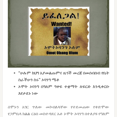
“ሁሉም ከህግ አያመልጡምና ዜጎች መረጃ በመሰብሰብ የቤት
ስራችሁን ስሩ” ኦባንግ ሜቶ
ኦሞት ኦባንግ በዓለም ዓቀፍ ተቋማት ለፍርድ እንዲቀርቡ
እየታደኑ ነው
ሰሞኑን አገር ጥለው መኮብለላቸው የተደመጠው የቀድሞው
የጋምቤላ ክልል ርዕሰ መስተዳደር አቶ ኦሞት ኦባንግ በተለያዩ የዓለም