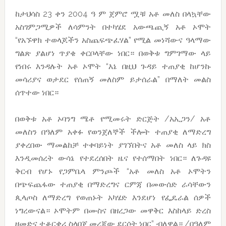
ከታህሳስ 23 ቀን 2004 ዓ ም ጀምሮ ሟቹ አቶ መለስ በላኳቸው
አስገምጋሚዎች ለሳምንት በተካሄደ አውጫጪኝ አቶ ኦሞት
“የአኙዋክ ተወላጆችን አስጨፍጭፈሃል” የሚል መነሻውና ዓላማው
ግልጽ ያልሆነ ጥያቄ ቀርቦላቸው ነበር። በወቅቱ ግምገማው ላይ
የነበሩ እንዳሉት አቶ ኦሞት “እኔ በዚህ ጉዳይ ተጠያቂ ከሆንኩ
መሳሪያና ወታደር የሰጠኝ መለስም ይታሰራል” በማለት መልስ
ሰጥተው ነበር።
በወቅቱ አቶ ኦባንግ ሜቶ የሚመሩት ድርጅት /አኢጋን/ አቶ
መለስን በዓለም አቀፉ የወንጀለኞች ችሎት ተጠያቂ ለማድረግ
ያቀረበው ማመልከቻ ተቀባይነት ያገኘበትና አቶ መለስ ላይ ክስ
እንዲመሰረት ውሳኔ የተደረሰበት ዜና የተሰማበት ነበር። ለጉዳዩ
ቅርብ የሆኑ የጋምቤላ ምንጮች “አቶ መለስ አቶ ኦሞትን
በጭፍጨፋው ተጠያቂ በማድረግና ርምጃ በመውሰድ ራሳቸውን
ጲላጦስ ለማድረግ የወጠኑት አካሄድ እንደሆነ የፌዴራል ሰዎች
ነግረውናል። ኦሞትም በሙስና በዘረጋው መዋቅር እስከላይ ድረስ
ዘመድና ተቆርቋሪ ስላበጀ መረጃው ደርሶት ነበር” ብለዋል። /በዓለም