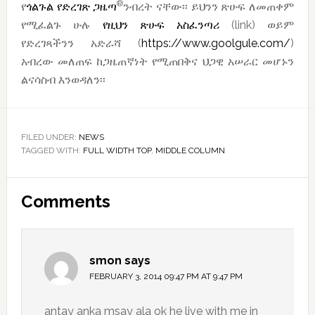
®
የ
ጎልጉል የድረገጽ ጋዜጣ
ንብረት ናቸው፡፡ ይህንን ጽሁፍ ለመጠቀም
የሚፈልጉ ሁሉ
የዚህን ጽሁፍ አስፈንጣሪ
(link) ወይም
የድረገጻችንን አድራሻ (
https://www.goolgule.com/
)
አብረው መለጠፍ ከጋዜጠኛነት የሚጠበቅና ህጋዊ አሠራር መሆኑን
ልናሳስብ እንወዳለን፡፡
FILED UNDER:
NEWS
TAGGED WITH:
FULL WIDTH TOP
,
MIDDLE COLUMN
Reader
Comments
Interactions
smon
says
FEBRUARY 3, 2014 09:47 PM AT 9:47 PM
antay anka msay ala ok he live with me in