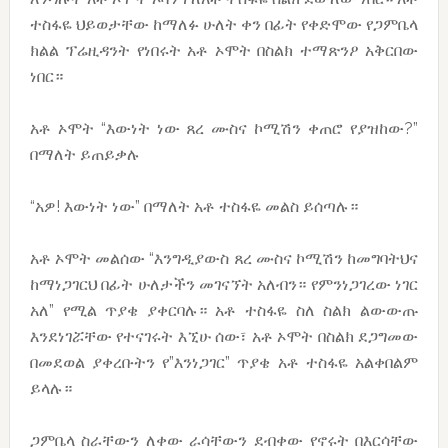
ተስፋዬ ህይወታቸው ከማለፉ ሁለት ቀን በፊት የቀድሞው የጋምቤላ
ክልል ፕሬዚዳንት የነበሩት አቶ ኦሞት በስልክ ተማጽንዖ አቅርበው
ነበር።
አቶ ኦሞት “እውነት ነው ጸረ ሙስና ኮሚሽን ቀጠሮ የያዝከው?”
በማለት ይጠይቃሉ
“አዎ! እውነት ነው” በማለት አቶ ተስፋዬ መልስ ይሰጣሉ።
አቶ ኦሞት መልሰው “እንግዲያውስ ጸረ ሙስና ኮሚሽን ከመግባትህና
ከማነጋገርህ በፊት ሁለታችን መገናኘት አለብን። የምንነጋገረው ነገር
አለ” የሚል ጥያቄ ያቀርባሉ። አቶ ተስፋዬ ስለ ስልክ ልውውጡ
እንደነገሯቸው የተናገሩት እኚሁ ሰው፣ አቶ ኦሞት በስልክ ደጋግመው
በመደወል ያቀረቡትን የ”እንነጋገር” ጥያቄ አቶ ተስፋዬ አልቀበልም
ይላሉ።
ጋምቤላ ስራቸውን ለቀው ራሳቸውን ደብቀው የኖሩት በእርሳቸው