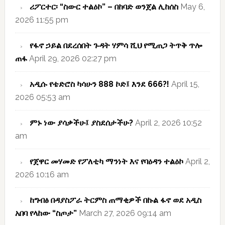
ሪፖርተር፡ “ስውር ተልዕኮ” – በከባድ ወንጀል ሊከሰስ
May 6,
2026 11:55 pm
የፋኖ ኃይል በደረሰበት ጉዳት ሃምሳ ሺህ የሚጠጋ ትጥቅ ጥሎ
ጠፋ
April 29, 2026 02:27 pm
አዲሱ የቴድሮስ ካሳሁን 888 ኮድ፤ እንደ 666?!
April 15,
2026 05:53 am
ምኑ ነው ያሳቃችሁ፤ ያስደሰታችሁ?
April 2, 2026 10:52
am
የጀዋር መሃመድ የፖለቲካ ማንነት እና የባዕዳን ተልዕኮ
April 2,
2026 10:16 am
ከግብፅ በዳያስፖራ ትርምስ ጠማቂዎች በኩል ፋኖ ወደ አዲስ
አበባ የላከው “ስጦታ”
March 27, 2026 09:14 am