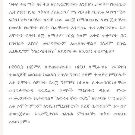
ዓቀፍ ተቋማት ክትትል እየተደረገባቸው እንደሆነ ታወቀ። የአዲሲቷ
ኢትዮጵያ የጋራ ንቅናቄ /አኢጋን/ ዋና ዳይሬክተር አቶ ኦባንግ ሜቶ
ፍትህ የተዛባባቸው ዜጎች ሁሉ መረጃ በማሰባሰብና ለድርጅታቸው
በመላክ የዜግነት የቤት ስራቸውን እንዲሰሩ ጥሪ አቅርበዋል። አቶ
ኦሞትን ፍትህ ደጅ ለማቆም ከ19 ዓለም አቀፍ ተቋማት ጋር
በኅብረት እየሰሩ መሆናቸውም አመልክተዋል። በሌላም በኩል
ኢህአዴግም “ነገር ሳይበላሽ” እያደናቸው እንደሆነ ተሰምቷል፡፡
በ2003 በጅምላ ለተጨፈጨፉና በሺህ ለሚቆጠሩ የአኙዋክ
ተወላጆች መሰደድ ከመለስ ቀጥሎ ግንባር ቀደም ተጠያቂ የሚባሉት
አቶ ኦሞት፤ ሳምንት በፈጀ ግምገማ ከክልሉ ሊቀመንበርነታቸው
መነሳታቸውና የፌዴራል ጉዳዮች ሚኒስትር ዲኤታ ሆነው
መመደባቸው ይታወሳል። “እውነተኛው ወያኔ” እየተባሉ የሚጠሩት
አቶ ኦሞት ምንም እንኳ በሚኒስትርነት ደረጃ ቢመደቡም በሙስና
ተወንጅለው እንደሚታሰሩ ጎልጉል ምንጮቹን ጠቅሶ መዘገቡ
አይዘነጋም።