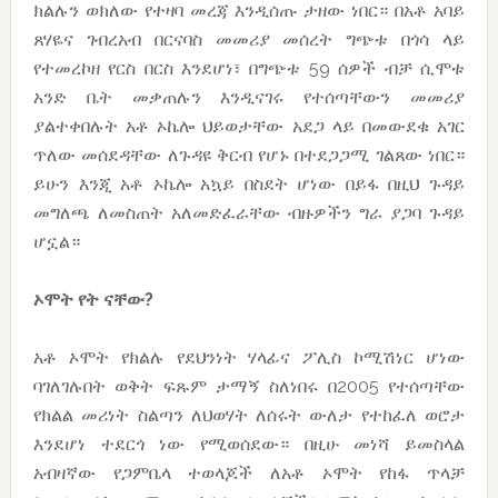
ክልሉን ወክለው የተዛባ መረጃ እንዲሰጡ ታዘው ነበር። በአቶ አባይ
ጸሃዬና ገብረአብ በርናባስ መመሪያ መሰረት ግጭቱ በጎሳ ላይ
የተመረኮዘ የርስ በርስ እንደሆነ፣ በግጭቱ 59 ሰዎች ብቻ ሲሞቱ
አንድ ቤት መቃጠሉን እንዲናገሩ የተሰጣቸውን መመሪያ
ያልተቀበሉት አቶ ኦኬሎ ህይወታቸው አደጋ ላይ በመውደቁ አገር
ጥለው መሰደዳቸው ለጉዳዩ ቅርብ የሆኑ በተደጋጋሚ ገልጸው ነበር።
ይሁን እንጂ አቶ ኦኬሎ አኳይ በስደት ሆነው በይፋ በዚህ ጉዳይ
መግለጫ ለመስጠት አለመድፈራቸው ብዙዎችን ግራ ያጋባ ጉዳይ
ሆኗል።
ኦሞት የት ናቸው?
አቶ ኦሞት የክልሉ የደህንነት ሃላፊና ፖሊስ ኮሚሽነር ሆነው
ባገለገሉበት ወቅት ፍጹም ታማኝ ስለነበሩ በ2005 የተሰጣቸው
የክልል መሪነት ስልጣን ለህወሃት ለሰሩት ውለታ የተከፈለ ወሮታ
እንደሆነ ተደርጎ ነው የሚወሰደው። በዚሁ መነሻ ይመስላል
አብዛኛው የጋምቤላ ተወላጆች ለአቶ ኦሞት የከፋ ጥላቻ