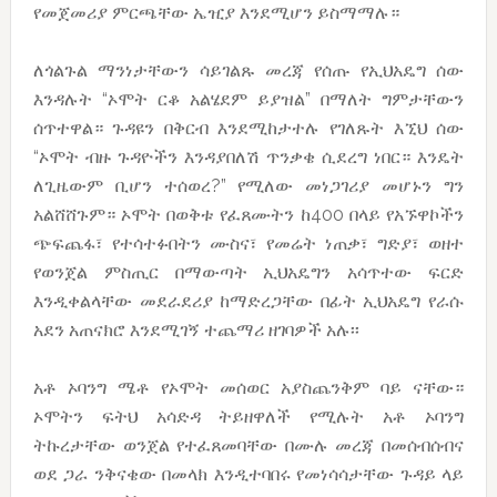
የመጀመሪያ ምርጫቸው ኤዢያ እንደሚሆን ይስማማሉ።
ለጎልጉል ማንነታቸውን ሳይገልጹ መረጃ የሰጡ የኢህአዴግ ሰው
እንዳሉት “ኦሞት ርቆ አልሄደም ይያዝል” በማለት ግምታቸውን
ሰጥተዋል። ጉዳዩን በቅርብ እንደሚከታተሉ የገለጹት እኚህ ሰው
“ኦሞት ብዙ ጉዳዮችን እንዳያበለሽ ጥንቃቄ ሲደረግ ነበር። እንዴት
ለጊዜውም ቢሆን ተሰወረ?” የሚለው መነጋገሪያ መሆኑን ግን
አልሸሸጉም። ኦሞት በወቅቱ የፈጸሙትን ከ400 በላይ የአኙዋኮችን
ጭፍጨፋ፣ የተሳተፉበትን ሙስና፣ የመሬት ነጠቃ፣ ግድያ፣ ወዘተ
የወንጀል ምስጢር በማውጣት ኢህአዴግን አሳጥተው ፍርድ
እንዲቀልላቸው መደራደሪያ ከማድረጋቸው በፊት ኢህአዴግ የራሱ
አደን አጠናክሮ እንደሚገኝ ተጨማሪ ዘገባዎች አሉ፡፡
አቶ ኦባንግ ሜቶ የኦሞት መሰወር አያስጨንቅም ባይ ናቸው።
ኦሞትን ፍትህ አሳድዳ ትይዘዋለች የሚሉት አቶ ኦባንግ
ትኩረታቸው ወንጀል የተፈጸመባቸው በሙሉ መረጃ በመሰብሰብና
ወደ ጋራ ንቅናቄው በመላክ እንዲተባበሩ የመነሳሳታቸው ጉዳይ ላይ