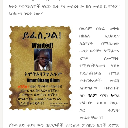
አቀፉ የወንጀለኞች ፍርድ ቤት የተመሰረተው ክስ መለስ ቢሞቱም
እስካሁን ክፍት ነው/
በሌላም በኩል ወቅቱ
በክልሉ ኢህአዴግ
ለልማት በሚሰጠው
ርዳታ ዜጎችን ለማፈንና
ረግጦ ለመግዛት
የሚያስችለውን ሃይል
ያደራጅበታል በሚል
ተቆርቋሪዎች መረጃ
አስደግፈው ባቀረቡት
ክስ
ዓለም ባንክ አጣሪ
የላከበት ነበር። ከዚሁ
ጋር ተያይዞ
መሬታቸውን፣
የትውልድ ቀያቸውን በአንጋቾች የተነጠቁ ምስኪን ዜጎች ድምጽ