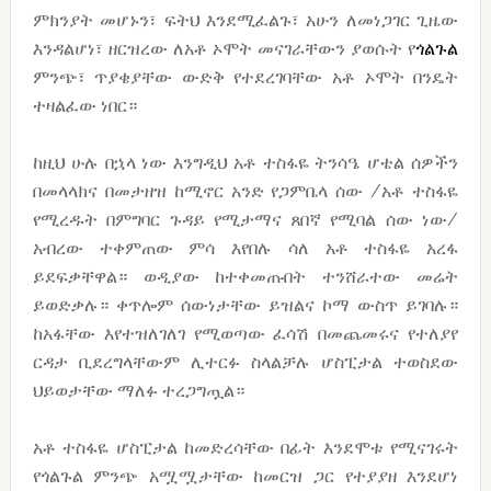
ምክንያት መሆኑን፣ ፍትህ እንደሚፈልጉ፣ አሁን ለመነጋገር ጊዜው
እንዳልሆነ፣ ዘርዝረው ለአቶ ኦሞት መናገራቸውን ያወሱት የ
ጎልጉል
ምንጭ፣ ጥያቄያቸው ውድቅ የተደረገባቸው አቶ ኦሞት በንዴት
ተዛልፈው ነበር።
ከዚህ ሁሉ በኋላ ነው እንግዲህ አቶ ተስፋዬ ትንሳዔ ሆቴል ሰዎችን
በመላላክና በመታዘዝ ከሚኖር አንድ የጋምቤላ ሰው /አቶ ተስፋዬ
የሚረዱት በምግባር ጉዳይ የሚታማና ጸበኛ የሚባል ሰው ነው/
አብረው ተቀምጠው ምሳ እየበሉ ሳለ አቶ ተስፋዬ አረፋ
ይደፍቃቸዋል። ወዲያው ከተቀመጡበት ተንሸራተው መሬት
ይወድቃሉ። ቀጥሎም ሰውነታቸው ይዝልና ኮማ ውስጥ ይገባሉ።
ከአፋቸው እየተዝለገለገ የሚወጣው ፈሳሽ በመጨመሩና የተለያየ
ርዳታ ቢደረግላቸውም ሊተርፉ ስላልቻሉ ሆስፒታል ተወስደው
ህይወታቸው ማለፉ ተረጋግጧል።
አቶ ተስፋዬ ሆስፒታል ከመድረሳቸው በፊት እንደሞቱ የሚናገሩት
የጎልጉል ምንጭ አሟሟታቸው ከመርዝ ጋር የተያያዘ እንደሆነ