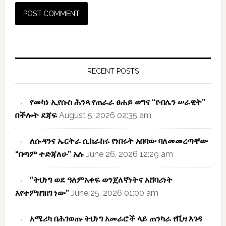
Primary
Sidebar
RECENT POSTS
የመካነ ኢየሱስ ሕንጻ የጠራራ ፀሐይ ወግና “የብሌን ሠራዊት”
በችሎት ደጃፍ
August 5, 2026 02:35 am
ለሱዳንና ኤርትራ ሲከራከሩ የነበሩት አበባው ባለመመረጣቸው
“በጣም ተድጃለሁ” አሉ
June 26, 2026 12:29 am
“ትህነግ ወደ ዓለምአቀፍ ወንጀለኛነትና አሸባሪነት
እየተምዘገዘገ ነው”
June 25, 2026 01:00 am
አሜሪካ በሕገወጡ ትህነግ አመራሮች ላይ ጠንካራ የቪዛ እገዳ