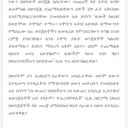
ነው። ህወሃቶች ወንጀል አሰርተው፣ መጨረሻ ላይ ፍትህ ወዳድ
ለመምሰል በወንጀል ያጨማለቋቸውን ሰዎች ህግ ፊት አቅርበው
እንደሚያስፈርዱባቸው ያመለከቱት አቶ ኦባንግ “ሌሎች ከዚህና
ከቀድሞው ተሞክሮ ተማሩ። ኦሞትን ፍትህ አደባባይ ለማውጣት
የሚሰራው ስራ ወንጀለኞችን ለመፋረድ የምናደርገውን ትግል አንድ
ርምጃ ያሳድገዋል። እንደ ኦሞት ያሉት ወንጀለኞች ካሉበት
ይለቀማሉ። ይህንን ማድረግ አቅም አለን። በደም ተጨማልቆ
በስደት መኖር አይቻልም። ሌሎችም ካሁኑ ንስሃ ግቡ፤
ህብረተሰባችሁን አስቀድሙ” ሲሉ ጥሪ አስተላልፈዋል።
ህወሃትም ሆነ ኢህአዴግ በራቸውን መክፈታቸው ወይም ለውጥ
እንዲመጣ እንዲፈቅዱ የሚገደዱበት ዘመን መቃረቡን ያመለከቱት
አቶ ኦባንግ “ነጻ ውጡና ህዝባችሁን ነጻ አውጡ፣ አዲሲቷ ኢትዮጵያ
ለወንጀለኞች ቦታ የላትም፣ ትፋረዳቸዋለች” ሲሉ በድጋሚ ህዝብ
በወንጀለኞች ላይ መረጃ በማሰባሰብ የቤት ስራውን በወጉ እንዲሰራ
ጠይቀዋል።