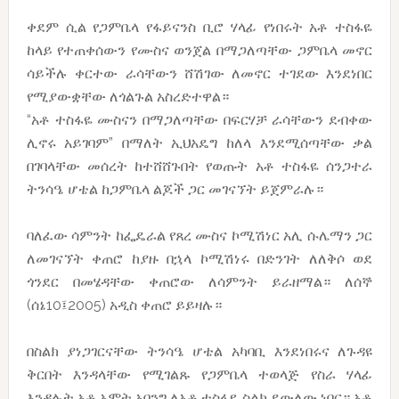
ቀደም ሲል የጋምቤላ የፋይናንስ ቢሮ ሃላፊ የነበሩት አቶ ተስፋዬ
ከላይ የተጠቀሰውን የሙስና ወንጀል በማጋለጣቸው ጋምቤላ መኖር
ሳይችሉ ቀርተው ራሳቸውን ሸሽገው ለመኖር ተገደው እንደነበር
የሚያውቋቸው ለጎልጉል አስረድተዋል።
“አቶ ተስፋዬ ሙስናን በማጋለጣቸው በፍርሃቻ ራሳቸውን ደብቀው
ሊኖሩ አይገባም” በማለት ኢህአዴግ ከለላ እንደሚሰጣቸው ቃል
በገባላቸው መሰረት ከተሸሸጉበት የወጡት አቶ ተስፋዬ ሰንጋተራ
ትንሳዔ ሆቴል ከጋምቤላ ልጆች ጋር መገናኘት ይጀምራሉ።
ባለፈው ሳምንት ከፌዴራል የጸረ ሙስና ኮሚሽነር አሊ ሱሌማን ጋር
ለመገናኘት ቀጠሮ ከያዙ በኋላ ኮሚሽነሩ በድንገት ለለቅሶ ወደ
ጎንደር በመሄዳቸው ቀጠሮው ለሳምንት ይራዘማል። ለሰኞ
(ሰኔ10፤2005) አዲስ ቀጠሮ ይይዛሉ።
በስልክ ያነጋገርናቸው ትንሳዔ ሆቴል አካባቢ እንደነበሩና ለጉዳዩ
ቅርበት እንዳላቸው የሚገልጹ የጋምቤላ ተወላጅ የስራ ሃላፊ
እንዳሉት አቶ ኦሞት ኦባንግ ለአቶ ተስፋዬ ስልክ ደውለው ነበር። አቶ