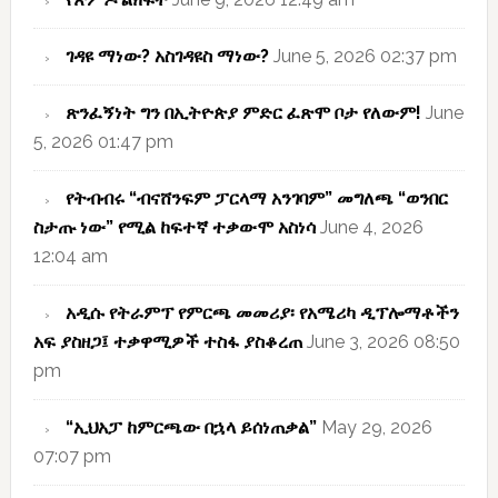
ገዳዩ ማነው? አስገዳዩስ ማነው?
June 5, 2026 02:37 pm
ጽንፈኝነት ግን በኢትዮጵያ ምድር ፈጽሞ ቦታ የለውም!
June
5, 2026 01:47 pm
የትብብሩ “ብናሸንፍም ፓርላማ አንገባም” መግለጫ “ወንበር
ስታጡ ነው” የሚል ከፍተኛ ተቃውሞ አስነሳ
June 4, 2026
12:04 am
አዲሱ የትራምፕ የምርጫ መመሪያ፡ የአሜሪካ ዲፕሎማቶችን
አፍ ያስዘጋ፤ ተቃዋሚዎች ተስፋ ያስቆረጠ
June 3, 2026 08:50
pm
“ኢህአፓ ከምርጫው በኋላ ይሰነጠቃል”
May 29, 2026
07:07 pm