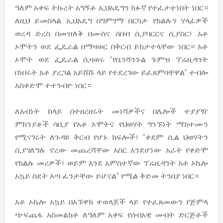
ዓለም አቀፍ ትኩረት አግኝቶ ኢህአዴግን ክፉኛ የተፈታተነበት ነበር።
ለዚህ ይመስላል ኢህአዴግ በግምገማ በርካታ የክልሉን ሃላፊዎች
ወረዳ ድረስ በመዝለቅ በሙስና ሰበብ ሲያባርርና ሲያስር፣ አቶ
ኦሞትን ወደ ፌዴራል በማዛወር በቅርብ ይከታተላቸው ነበር። አቶ
ኦሞት ወደ ፌዴራል ሲዛወሩ “የቤንሻንጉል ጉምዝ ፕሬዚዳንት
በነበሩት አቶ ያረጋል አይሸሹ ላይ የተደረገው ይፈጸምባቸዋል” ተብሎ
አስቀድሞ ተተንብዮ ነበር።
ለአብነት ከላይ በተዘረዘሩት መነሻዎችና በሌሎች ተያያዥ
ምክንያቶች ሳቢያ የአቶ ኦሞትና የህወሃት ግንኙነት ማክተሙን
የሚናገሩት ለጉዳዩ ቅርብ የሆኑ ክፍሎች፣ “ቀደም ሲል ህወሃትን
ሲያገለግሉ ኖረው መጨረሻቸው እስር እንደሆነው አራት የቀድሞ
የክልሉ መሪዎች፣ ወይም እንደ አምስተኛው ፕሬዚዳንት አቶ ኦኬሎ
አኳይ ስደት እጣ ፈንታቸው ይሆናል” የሚል ቅድመ ትንበያ ነበር።
አቶ ኦኬሎ አኳይ በአኙዋክ ተወላጆች ላይ የተፈጸመውን የጅምላ
ጭፍጨፋ አስመልክቶ ለዓለም አቀፍ የሰብአዊ መብት ድርጅቶች