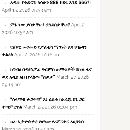
አዲሱ የቴድሮስ ካሳሁን 888 ኮድ፤ እንደ 666?!
April 15, 2026 05:53 am
ምኑ ነው ያሳቃችሁ፤ ያስደሰታችሁ?
April 2,
2026 10:52 am
የጀዋር መሃመድ የፖለቲካ ማንነት እና የባዕዳን
ተልዕኮ
April 2, 2026 10:16 am
ከግብፅ በዳያስፖራ ትርምስ ጠማቂዎች በኩል ፋኖ
ወደ አዲስ አበባ የላከው “ስጦታ”
March 27, 2026
09:14 am
“ሰላማዊ ታጋዮቹ” እነ ልደቱ ከአራጁ ሸኔ ጋር
ተጣምረዋል
March 25, 2026 01:04 pm
ጸረ-ኢትዮጵያዊ የሆነው የሪፖርተር አዘጋገብ
March 19, 2026 11:54 am