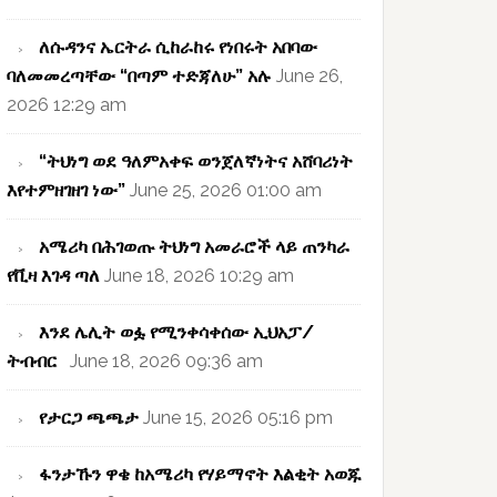
ለሱዳንና ኤርትራ ሲከራከሩ የነበሩት አበባው
ባለመመረጣቸው “በጣም ተድጃለሁ” አሉ
June 26,
2026 12:29 am
“ትህነግ ወደ ዓለምአቀፍ ወንጀለኛነትና አሸባሪነት
እየተምዘገዘገ ነው”
June 25, 2026 01:00 am
አሜሪካ በሕገወጡ ትህነግ አመራሮች ላይ ጠንካራ
የቪዛ እገዳ ጣለ
June 18, 2026 10:29 am
እንደ ሌሊት ወፏ የሚንቀሳቀሰው ኢህአፓ/
ትብብር
June 18, 2026 09:36 am
የታርጋ ጫጫታ
June 15, 2026 05:16 pm
ፋንታኹን ዋቄ ከአሜሪካ የሃይማኖት እልቂት አወጁ