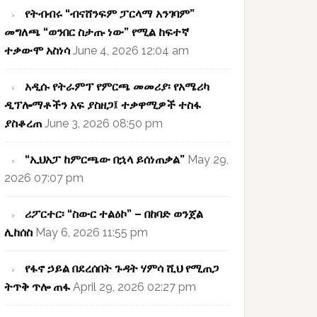
የትብብሩ “ብናሸንፍም ፓርላማ አንገባም”
መግለጫ “ወንበር ስታጡ ነው” የሚል ከፍተኛ
ተቃውሞ አስነሳ
June 4, 2026 12:04 am
አዲሱ የትራምፕ የምርጫ መመሪያ፡ የአሜሪካ
ዲፕሎማቶችን አፍ ያስዘጋ፤ ተቃዋሚዎች ተስፋ
ያስቆረጠ
June 3, 2026 08:50 pm
“ኢህአፓ ከምርጫው በኋላ ይሰነጠቃል”
May 29,
2026 07:07 pm
ሪፖርተር፡ “ስውር ተልዕኮ” – በከባድ ወንጀል
ሊከሰስ
May 6, 2026 11:55 pm
የፋኖ ኃይል በደረሰበት ጉዳት ሃምሳ ሺህ የሚጠጋ
ትጥቅ ጥሎ ጠፋ
April 29, 2026 02:27 pm