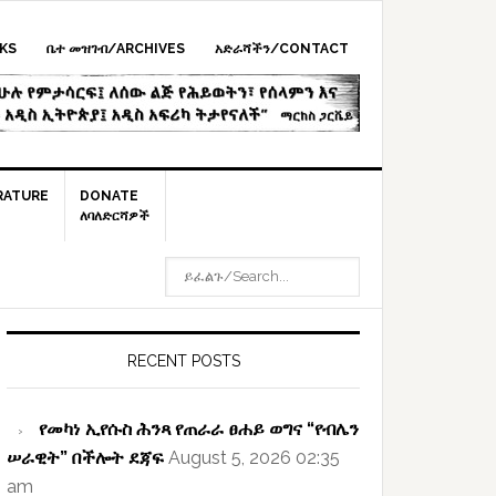
KS
ቤተ መዝገብ/ARCHIVES
አድራሻችን/CONTACT
RATURE
DONATE
ለባለድርሻዎች
ይፈልጉ/SEARCH...
rimary
idebar
RECENT POSTS
የመካነ ኢየሱስ ሕንጻ የጠራራ ፀሐይ ወግና “የብሌን
ሠራዊት” በችሎት ደጃፍ
August 5, 2026 02:35
am