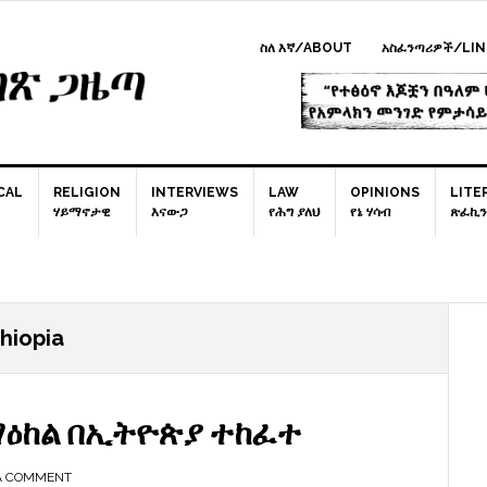
ስለ እኛ/ABOUT
አስፈንጣሪዎች/LIN
CAL
RELIGION
INTERVIEWS
LAW
OPINIONS
LITE
ሃይማኖታዊ
እናውጋ
የሕግ ያለህ
የኔ ሃሳብ
ጽፈኪን
P
thiopia
S
ማዕከል በኢትዮጵያ ተከፈተ
A COMMENT