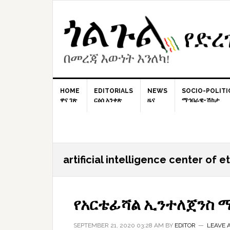
Skip
Skip
Skip
to
to
to
primary
content
primary
navigation
sidebar
HOME
EDITORIALS
NEWS
SOCIO-POLITI
ዋና ገጽ
ርዕሰ አንቀጽ
ዜና
ማኅበራዊ-ሽከታ
artificial intelligence center of e
የአርቴፊሻል ኢንተለጀንስ 
SEPTEMBER 21, 2020 03:28 AM
BY
EDITOR
LEAVE 