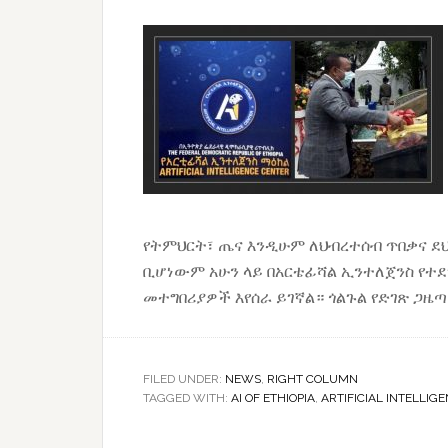
የትምህርት፣ ጤና እንዲሁም ለህብረተሰብ ጥበቃና ደ
ቢሆነውም አሁን ላይ በአርቴፊሻል ኢንተለጀንስ የተደ
መተግበሪያዎች እየሰራ ይገኛል። ጎልጉል የድገጽ ጋዜጣ
FILED UNDER:
NEWS
,
RIGHT COLUMN
TAGGED WITH:
AI OF ETHIOPIA
,
ARTIFICIAL INTELLIG