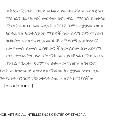
ጠቅላይ ሚኒስትር ዐቢይ አህመድ የአርቴፊሻል ኢንተለጀንስ
ማዕከልን ዛሬ (እሁድ) መርቀው ከፍተዋል። ማዕከሉ በጠቅላይ
ሚኒስትሩ ሀሳብ አመንጪነት በ2012 ዓ.ም የተቋቋመ ነው።
አርቴፊሻል ኢንተለጀንስ ማሽኖች ሰው ሰራሽ የሆነ የማሰብ
ክህሎትን በተለያዩ የስራ መስኮች የሚያሰማራ ቴክኖሎጂ
ነው። ሙሉ ለሙሉ ራሳቸውን ችለው ለሰው ልጅ አድካሚ
የሆኑ ተግባራትን በፍጥነት ማከናወን ያስችላል በማት ኢዜአ
ዘግቧል። በኢትዮጵያም የተቋቋመው ማዕከል ለግብርና፣
ህንነት አገልግሎቶች ይውላል። ማዕከሉ ከተቋቋመ አጭር ጊዜ
ገፉ የጡት ካንሰርና የጭንቅላት ዕጢ መለየት በሚያስችሉ
about
 …
[Read more...]
የአርቴፊሻል
ኢንተለጀንስ
ማዕከል
ENCE
,
ARTIFICIAL INTELLIGENCE CENTER OF ETHIOPIA
በኢትዮጵያ
ተከፈተ