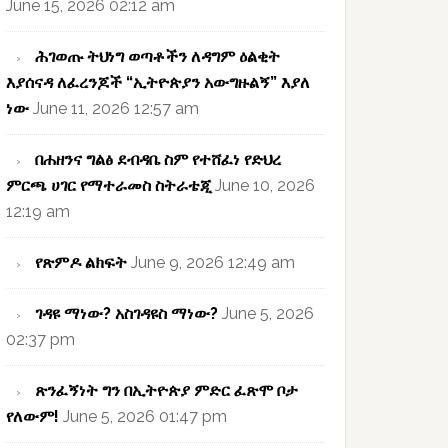
June 15, 2026 02:12 am
ሕገወጡ ትህነግ ወጣቶችን ለዳግም ዕልቂት
እያሰናዳ ለፈረንጆች “ኢትዮጵያን አውግዙልኝ” እያለ
ነው
June 11, 2026 12:57 am
በሐዘንና ግልፅ ደብዳቤ ስም የተሸፈነ የድህረ
ምርጫ ሀገር የማተራመስ ስትራቴጂ
June 10, 2026
12:19 am
የጽምዶ ልክፍት
June 9, 2026 12:49 am
ገዳዩ ማነው? አስገዳዩስ ማነው?
June 5, 2026
02:37 pm
ጽንፈኝነት ግን በኢትዮጵያ ምድር ፈጽሞ ቦታ
የለውም!
June 5, 2026 01:47 pm