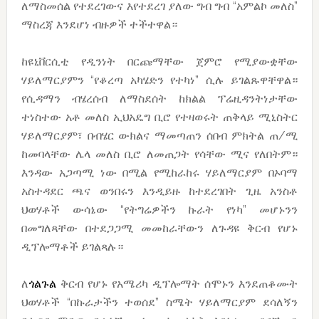
ለማስመሰል የተደረገውና እየተደረገ ያለው ግብ ግብ “አምልኮ መለስ”
ማስረጃ እንደሆነ ብዙዎች ተችተዋል።
ከዩኒቨርሲቲ የዲንነት በርጩማቸው ጀምሮ የሚያውቋቸው
ሃይለማርያምን “የቆረጣ አካሄድን የተካነ” ሲሉ ይገልጹዋቸዋል።
የሲዳማን ብሄረሰብ ለማስደሰት ከክልል ፕሬዚዳንትነታቸው
ተነስተው አቶ መለስ ኢህአዴግ ቢሮ የተዛወሩት ጠቅላይ ሚኒስትር
ሃይለማርያም፣ በብሄር ውክልና ማመጣጠን ሰበብ ምክትል ጠ/ሚ
ከመባላቸው ሌላ መለስ ቢሮ ለመጠጋት የሳቸው ሚና የለበትም።
እንዳው አጋጣሚ ነው በሚል የሚከራከሩ ሃይለማርያም በኦባማ
አስተዳደር ጫና ወንበሩን እንዲይዙ ከተደረገበት ጊዜ አንስቶ
ህወሃቶች ውሳኔው “የትግሬዎችን ኩራት የነካ” መሆኑንን
በመግለጻቸው በተደጋጋሚ መመከራቸውን ለጉዳዩ ቅርብ የሆኑ
ዲፕሎማቶች ይገልጻሉ።
ለ
ጎልጉል
ቅርብ የሆኑ የአሜሪካ ዲፕሎማት ሰሞኑን እንደጠቆሙት
ህወሃቶች “በኩራታችን ተወሰደ” ስሜት ሃይለማርያም ደሳለኝን