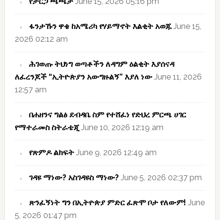
የታርጋ ጫጫታ
June 15, 2026 05:16 pm
ፋንታኹን ዋቄ ከአሜሪካ የሃይማኖት እልቂት አወጁ
June 15,
2026 02:12 am
ሕገወጡ ትህነግ ወጣቶችን ለዳግም ዕልቂት እያሰናዳ
ለፈረንጆች “ኢትዮጵያን አውግዙልኝ” እያለ ነው
June 11, 2026
12:57 am
በሐዘንና ግልፅ ደብዳቤ ስም የተሸፈነ የድህረ ምርጫ ሀገር
የማተራመስ ስትራቴጂ
June 10, 2026 12:19 am
የጽምዶ ልክፍት
June 9, 2026 12:49 am
ገዳዩ ማነው? አስገዳዩስ ማነው?
June 5, 2026 02:37 pm
ጽንፈኝነት ግን በኢትዮጵያ ምድር ፈጽሞ ቦታ የለውም!
June
5, 2026 01:47 pm