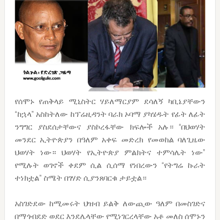
የሰሞኑ የጠቅላይ ሚኒስትር ሃይለማርያም ደሳለኝ ካቢኔያቸውን
“ከኋላ” አስከትለው ከፕሬዚዳንት ባራክ ኦባማ ያካሄዱት የፊት ለፊት
ንግግር ያስደሰታቸውና ያስኮረፋቸው ክፍሎች አሉ። “በህወሃት
መንደር ኢትዮጵያን በዓለም አቀፍ መድረክ የመወከል ባለጊዜው
ህወሃት ነው። ህወሃት የኢትዮጵያ ምልክትና ተምሳሌት ነው”
የሚሉት ወገኖች ቀደም ሲል ሲሰማ የነበረውን “የትግሬ ኩራት
ተነክቷል” ስሜት በገሃድ ሲያንጸባርቁ ታይቷል።
አስገድደው ከሚመሩት ህዝብ ይልቅ ለውጪው ዓለም በመስገድና
በማጎብደድ ወደር እንደሌላቸው የሚነገርረላቸው አቶ መለስ
ሰሞኑን