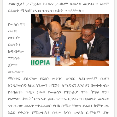
ተወስዷል፤ ታምኗል። ክብሩና ታሪኩም ለመለስ መቃብርና አጽም
ህይወት ማላበሻ የአበባ ጉንጉን በረከት ሆኖላቸዋል።
የመለስ ሞት
ዱብዳ
የሆነበት
ህወሃት፣
ከዱብዳው
ማግስት
ጀምሮ
መርዶውን
ሚስጥር ያደረገው የርዕሰ መንበሩ ወንበር ለይስሙላም ቢሆን
እንዳይወሰድ አስፈላጊውን ዝግጅት ለማድረግ እንደሆነ በወቅቱ ብዙ
የተባለበት ጉዳይ ነው። የመለስን የጥድፊያ ሞት “የግፍ ዋጋ፣
የአምላክ ቅጣት” በማለት ጮቤ የረገጡ ቢኖሩም፣ በህወሃት መንደር
ግን ዜናው መሬት የተደረመሰ ያህል ስሜታቸውን ያራደ፣ ከሞት ጋር
እልህ የተጋቡ የሚመስሉ፣ በዚሁ እሳቤ መለስ ቢሞቱም ያሉ