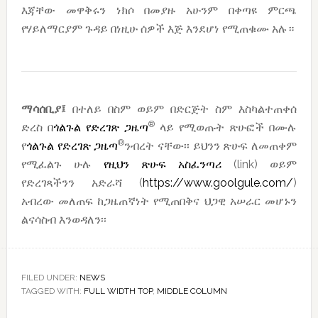
እጃቸው መዋቅሩን ነክሶ በመያዙ አሁንም በቀጣዩ ምርጫ
የሃይለማርያም ጉዳይ በነዚሁ ሰዎች እጅ እንደሆነ የሚጠቁሙ አሉ።
ማሳሰቢያ፤
በተለይ በስም ወይም በድርጅት ስም እስካልተጠቀሰ
®
ድረስ በ
ጎልጉል የድረገጽ ጋዜጣ
ላይ የሚወጡት ጽሁፎች በሙሉ
®
የ
ጎልጉል የድረገጽ ጋዜጣ
ንብረት ናቸው፡፡ ይህንን ጽሁፍ ለመጠቀም
የሚፈልጉ ሁሉ
የዚህን ጽሁፍ አስፈንጣሪ
(link) ወይም
የድረገጻችንን አድራሻ (
https://www.goolgule.com/
)
አብረው መለጠፍ ከጋዜጠኛነት የሚጠበቅና ህጋዊ አሠራር መሆኑን
ልናሳስብ እንወዳለን፡፡
FILED UNDER:
NEWS
TAGGED WITH:
FULL WIDTH TOP
,
MIDDLE COLUMN