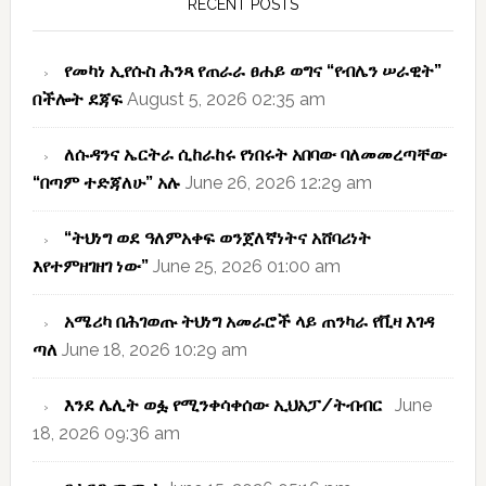
RECENT POSTS
የመካነ ኢየሱስ ሕንጻ የጠራራ ፀሐይ ወግና “የብሌን ሠራዊት”
በችሎት ደጃፍ
August 5, 2026 02:35 am
ለሱዳንና ኤርትራ ሲከራከሩ የነበሩት አበባው ባለመመረጣቸው
“በጣም ተድጃለሁ” አሉ
June 26, 2026 12:29 am
“ትህነግ ወደ ዓለምአቀፍ ወንጀለኛነትና አሸባሪነት
እየተምዘገዘገ ነው”
June 25, 2026 01:00 am
አሜሪካ በሕገወጡ ትህነግ አመራሮች ላይ ጠንካራ የቪዛ እገዳ
ጣለ
June 18, 2026 10:29 am
እንደ ሌሊት ወፏ የሚንቀሳቀሰው ኢህአፓ/ትብብር
June
18, 2026 09:36 am