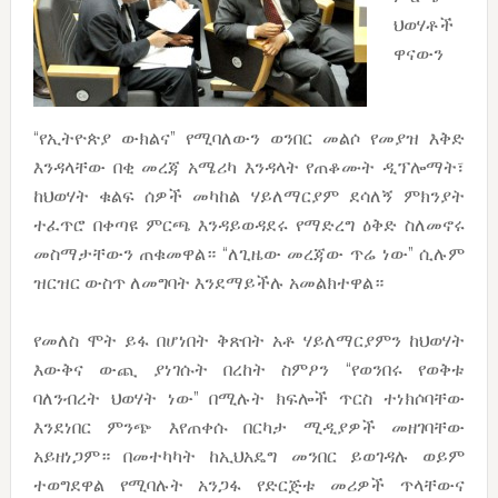
ህወሃቶች
ዋናውን
“የኢትዮጵያ ውክልና” የሚባለውን ወንበር መልሶ የመያዝ እቅድ
እንዳላቸው በቂ መረጃ አሜሪካ እንዳላት የጠቆሙት ዲፕሎማት፣
ከህወሃት ቁልፍ ሰዎች መካከል ሃይለማርያም ደሳለኝ ምክንያት
ተፈጥሮ በቀጣዩ ምርጫ እንዳይወዳደሩ የማድረግ ዕቅድ ስለመኖሩ
መስማታቸውን ጠቁመዋል። “ለጊዜው መረጃው ጥሬ ነው” ሲሉም
ዝርዝር ውስጥ ለመግባት እንደማይችሉ አመልክተዋል።
የመለስ ሞት ይፋ በሆነበት ቅጽበት አቶ ሃይለማርያምን ከህወሃት
እውቅና ውጪ ያነገሱት በረከት ስምዖን “የወንበሩ የወቅቱ
ባለንብረት ህወሃት ነው” በሚሉት ክፍሎች ጥርስ ተነክሶባቸው
እንደነበር ምንጭ እየጠቀሱ በርካታ ሚዲያዎች መዘገባቸው
አይዘነጋም። በመተካካት ከኢህአዴግ መንበር ይወገዳሉ ወይም
ተወግደዋል የሚባሉት አንጋፋ የድርጅቱ መሪዎች ጥላቸውና