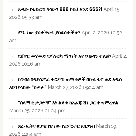
አዲሱ የቴድሮስ ካሳሁን 888 ኮድ፤ እንደ 666?!
April 15,
2026 05:53 am
ምኑ ነው ያሳቃችሁ፤ ያስደሰታችሁ?
April 2, 2026 10:52
am
የጀዋር መሃመድ የፖለቲካ ማንነት እና የባዕዳን ተልዕኮ
April 2,
2026 10:16 am
ከግብፅ በዳያስፖራ ትርምስ ጠማቂዎች በኩል ፋኖ ወደ አዲስ
አበባ የላከው “ስጦታ”
March 27, 2026 09:14 am
“ሰላማዊ ታጋዮቹ” እነ ልደቱ ከአራጁ ሸኔ ጋር ተጣምረዋል
March 25, 2026 01:04 pm
ጸረ-ኢትዮጵያዊ የሆነው የሪፖርተር አዘጋገብ
March 19,
2026 11:54 am