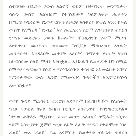
ስብሰባው በኋይት ሃውስ እልፍኝ ወይም በተባበሩት መንግስታት
ሳሎን ውስጥ አልነበረም የተካሄደው። ዓለምአቀፉ ሒልተን
በሚያስተዳድረው የኒውዮርኩ ዋልዶርፍ አስቶሪያ ሆቴል አንድ ክፍል
ውስጥ የአሜሪካ “ባንዲራ” እና የኢህአዴግ አርማ እንዲሰቀል ተደርጎ
ንግግሩ መደረጉን ያወሱ ክፍሎች፣ ፕሬዚዳንት ኦባማ ምርጫ
እየተቃረበ መሆኑንን ጠቁመው “የሲቪል ማኅበረሰቡ እንዴት
መንቀሳቀስ እንዳለበት መታየት አለበት” በማለት ያነሱት ሃሳብ
ከስብሰባው በላይ ሚዛን አንስቷል። ኢህአዴግ የመያዶች ህግ በሚል
በማተም የዘጋውን የሲቪል ማኅበረሰቡን ተሳትፎ አስመልክቶ ኦባማ
ማንሳታቸው ውሎ አድሮ የሚመነዘሩ ጉዳዮችን እንደሚያስነሳ
አመላክቷል።
ውጭ ጉዳይ ሚኒስትር ቴድሮስ አድሃኖም በፌስቡካቸው የለጠፉት
የዚሁ የሆቴል ክፍል ስብሰባ በርካታ አስተያየት ተሰንዝሮበታል።
“ቀጣዩ ጠቅላይ ሚኒስትር አንተ መሆን አለብህ” ከሚሉት የስጋና
የደም አስተያየት ጀምሮ የዚሁ የፊት ለፊት ንግግር የቀድሞው “ባለ
ራዕይ” መሪ “ራዕይ” ፍሬ አጎምርቶ የመታየቱ ብስራት ተደርጎ