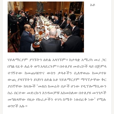
አቶ
ሃይለማርያም ያገኙትን ዕድል አላገኙም። ከታላቋ አሜሪካ መሪ ጋር
በግል የፊት ለፊት ወግ አላደረጉም። በተለያዩ መድረኮች ላይ በጅምላ
ተገኝተው ከመጨባበጥና ውስን ቃላቶችን ሲለዋወጡ ከመታየቱ
ውጪ ያላገኙትን ይህንን ዕድል አቶ ሃይለማርያም ማግኘታቸው ቅር
ያሰኛቸው ክፍሎች “መለስ ከመሬት በታች ሆነው የዲፕሎማሲውን
ስራ ሰርተው መድረኩን እንዳመቻቹ አስመስለው በተለያዩ መንገዶች
መግለጻቸው የዚሁ የኩራታችን ተነካ ስሜት ነጸብራቅ ነው” የሚሉ
ወገኖች አሉ።