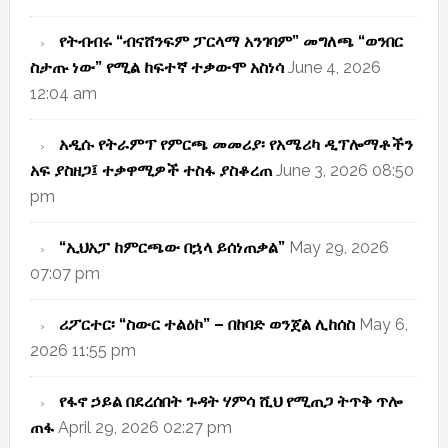
የትብብሩ “ብናሸንፍም ፓርላማ አንገባም” መግለጫ “ወንበር
ስታጡ ነው” የሚል ከፍተኛ ተቃውሞ አስነሳ
June 4, 2026
12:04 am
አዲሱ የትራምፕ የምርጫ መመሪያ፡ የአሜሪካ ዲፕሎማቶችን
አፍ ያስዘጋ፤ ተቃዋሚዎች ተስፋ ያስቆረጠ
June 3, 2026 08:50
pm
“ኢህአፓ ከምርጫው በኋላ ይሰነጠቃል”
May 29, 2026
07:07 pm
ሪፖርተር፡ “ስውር ተልዕኮ” – በከባድ ወንጀል ሊከሰስ
May 6,
2026 11:55 pm
የፋኖ ኃይል በደረሰበት ጉዳት ሃምሳ ሺህ የሚጠጋ ትጥቅ ጥሎ
ጠፋ
April 29, 2026 02:27 pm