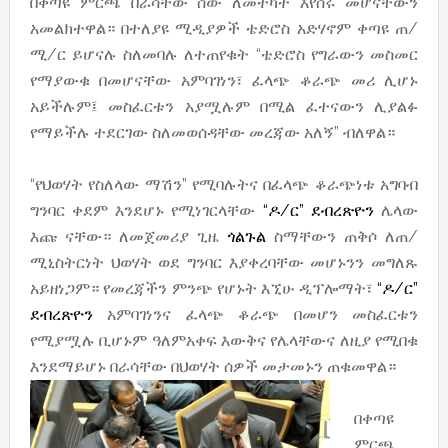
በቀጣዩ ምርጫ በራሳቸው ሰው ለመተካት እየሰሩ መሆናቸውን
አመልክተዋል። በተለያዩ ሚዲያዎች ቴድሮስ አድሃኖም ቀጣዩ ጠ/
ሚ/ር ይሆናሉ ስለመባሉ ለተጠየቁት “ቴድሮስ የግራውን መስመር
የማያውቁ በመሆናቸው አምባገነን፣ ፈላጭ ቆራጭ መሪ ሊሆኑ
አይችሉም፤ መስፈርቱን አያሟሉም በሚል ፈተናውን ሊያልፉ
የማይችሉ ተደርገው ስለመወሰዳቸው መረጃው አለኝ” ብለዋል።
“የህወሃት የስለላው ማሽን” የሚባሉትና በፈላጭ ቆራጭነቱ አግባብ
ግንባር ቀደም እንደሆኑ የሚነገርላቸው
“ዶ/ር” ደብረጽዮን
ሌላው
እጩ ናቸው። ለመጀመሪያ ጊዜ
ጎልጉል
ስማቸውን ጠቅሶ ለጠ/
ሚኒስትርነት ህወሃት ወደ ግንባር እያቀረባቸው መሆኑንን መግለጹ
አይዘነጋም። የመረጃችን ምንጭ የሆኑት እኚሁ ዲፕሎማት፣
“ዶ/ር”
ደብረጽዮን
አምባገነንና ፈላጭ ቆራጭ በመሆን መስፈርቱን
የሚያሟሉ ቢሆኑም ዓለምአቀፍ እውቅና የሌላቸውና ለዚያ የሚበቁ
እንደማይሆኑ በራሳቸው በህወሃት ሰዎች መታመኑን ጠቁመዋል።
በቀጣዩ
ምርጫ