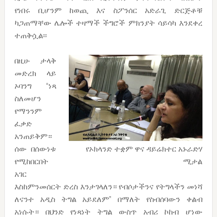
የነበሩ ቢሆንም ከወጪ እና ስፖንሰር አድራጊ ድርጅቶቹ
ካጋጠማቸው ሌሎች ተዛማች ችግሮች ምክንያት ሳይሳካ እንደቀረ
ተጠቅሷል፡፡
በዚሁ ታላቅ
መድረክ ላይ
ኦባንግ “ነጻ
ስለመሆን
የማንንም
ፈቃድ
አንጠይቅም።
የኦክላንድ ተቋም ዋና ዳይሬክተር አኑራድሃ
ሰው በሰውነቱ
ሚታል
የሚከበርበት
አገር
እስከምንመሰርት ድረስ እንታገላለን። የብሶታችንና የትግላችን መነሻ
ለናንተ አዲስ ትግል አይደለም” በማለት የስብሰባውን ቀልብ
አነሱት። በህንድ የነጻነት ትግል ውስጥ አብሪ ኮከብ ሆነው