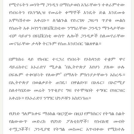
የሚኖሩትን መሃትማ ጋንዲን በማስታወስ አገራቸውን ተቀራምተው
የነበሩትን የእንግሊዝ የመሬት ቀማኞች እንዴት ድል እንደመቱ
አሞካሽተው አቀረቡ። ለጎልጉል የድረገጽ ጋዜጣ ጥያቄ መልስ
የሰጡት አቶ ኦባንግ በዩኒቨርስቲው ንግግራቸው ጋንዲን ማጉላታቸው
ብቻ ሳይሆን በዩኒቨርስቲ ውስጥ ሌሎች ጋንዲዎች ስለመኖራቸው
መናገራቸው ታላቅ ትርጉም የሰጠ እንደነበር ገልጸዋል።
በምክክሩ ላይ የክብር ተናጋሪ የነበሩት የኦክላንድ ተቋም ዋና
ዳይሬክተር አኑራድሃ ሚታል “በኢትዮጵያ እየሆነ ያለው ሁሉ
በፍጹም ተቀባይነት የለውም” በማለት ምክንያታቸውን አስረዱ።
በኢትዮጵያ በወልቃይት ጠገዴ፣ በዋልድባ፣ በአፋር፣ በኦሮሚያ
ስለተካሄደው መሬት ንጥቂያና ግፍ የተሞላበት ተግባር በዝርዝር
አቀረቡ። የአኑራድሃ ንግግር ህንዶቹን አስደነገጠ።
የህንድ ዓለምአቀፍ ማዕከል ባዘጋጀው በዚህ የምክክርና የትግል ስልት
የልውውጥ መድረክ የህንድ ፖለቲከኞች፣ የሰብአዊ መብት
ተሟጋቾች፣ ጋንዲያዊ የትግል መስመር አጥብቀው የሚከተሉ