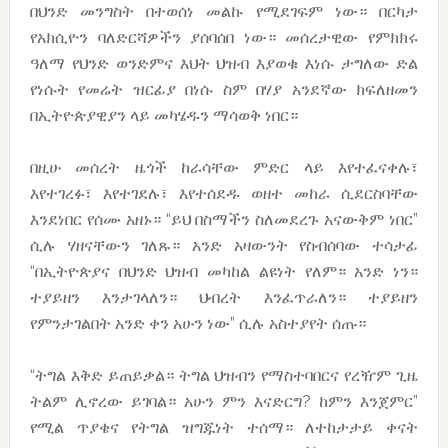
በህንድ መንግስት በተወሰነ መልኩ የሚደገፍም ነው። በርካታ
የአክሲዮን ባለድርሻዎችን ያሰባሰበ ነው። መሰረታዊው የምክክሩ
ዓለማ የህንድ ወንድምና እህት ህዝብ እያወቁ እነሱ ታግለው ድል
የነሱት የመሬት ዝርፊያ በነሱ ስም በሃያ አንደኛው ክፍለዘመን
በኢትዮጵያዊያን ላይ መካሄዱን ማሳወቅ ነበር።
በዚሁ መሰረት ዜጎች ከራሳቸው ምድር ላይ እየተፈናቀሉ፣
እየተገረፉ፣ እየተገደሉ፣ እየተሰደዱ ወዘተ መከራ ሲደርስባቸው
እንደነበር የሰሙ አዘኑ። “ይህ በስማችን ስለመደረጉ አናውቅም ነበር”
ሲሉ ሃዘናቸውን ገለጹ። አንድ አዛውንት የስብሰባው ተሳታፊ
“በኢትዮጵያና በህንድ ህዝብ መካከል ልዩነት የለም። አንድ ነን።
ተያይዘን እንታገላለን። ህብረት እንፈጥራለን። ተያይዘን
የምንታገልበት አንድ ቀን አሁን ነው” ሲሉ አስተያየት ሰጡ።
“ትግል እቅድ ይጠይቃል። ትግል ህዝብን የማስተባበርና የረዥም ጊዜ
ትልም ሊኖረው ይገባል። አሁን ምን እናድርግ? ከምን እንጀምር”
የሚል ጥያቄና የትግል ዝግጁነት ተሰማ። ለተከታታይ ቀናት