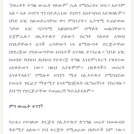
“የወረቀት ትግል ውጤት የለውም” ሲሉ የሚከራከሩ ነበሩ። አሁንም
አሉ። አቶ ኦባንግ ግን በተቃራኒው ይህንን አስተሳሰብ አይቀበሉም።
ህንድ አገር ስለመድረሳቸው ዋና ምክንያትና አጋጣሚ ተጠይቀው
“ህንድ አገር ባጋጣሚ አልሄድኩም” በማለት መልሳቸውን
ይጀምራሉ። በኢትዮጵያ ያለውን ስርዓት የለቀቀ አገዛዝ
የሰለቻቸውን ዜጎች ራሳቸውን ነጻ ለማውጣት ድርጅታቸው
በየደረጃው ያስቀመጣቸው አካሄዶች እንዳሉ ይናገራሉ። “ህንድ አገር
በመሄድ የህዝብ ለህዝብ የተቀናጀ ትግል እንደምናደርግ ያቀድነው
አስቀድመን ነው። በዚህ አያቆምም። በእቅዳችን መሰረት
እንቀጥላለን” የሚሉት ኦባንግ ሜቶ በኢትዮጵያ የሚካሄደው
የመሬት ዝርፊያ ማቆሚያ እንደሚበጅለት በርግጠኛነት ያስረዳሉ።
ይህ ግን የድርጅታቸው የመጨረሻ ግብ አይደለም።
ምን
ውጤት
ተገኘ
?
ካሩቱሪ የተባለው ድርጅት በኢትዮጵያ ድንግል መሬት በመውሰድ
ቅድሚያ አለው። ይህ ድርጅት የሚጠራው በህንዶች ስም ነው።