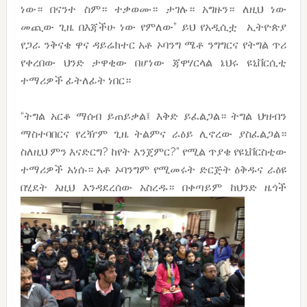
ነው። በናንተ ስም። ተቃወሙ። ታገሉ። አግዙን። ለዚህ ነው
መጪው ጊዜ በእጃችሁ ነው የምለው” ይህ የአዲሲቷ ኢትዮጵያ
የጋራ ንቅናቄ ዋና ዳይሬክተር አቶ ኦባንግ ሜቶ ንግግርና የትግል ጥሪ
የቀረበው ህንድ ታዋቂው በሆነው ጃዋሃርላል ኔህሩ ዩኒቨርሲቲ
ተማሪዎች ፊትለፊት ነበር።
“ትግል አርቆ ማሰብ ይጠይቃል፤ እቅድ ይፈልጋል። ትግል ህዝብን
ማስተባበርና የረዥም ጊዜ ትልምና ራዕይ ሊኖረው ያስፈልጋል።
ስለዚህ ምን እናድርግ? ከየት እንጀምር?” የሚል ጥያቄ የዩኒቨርስቲው
ተማሪዎች አነሱ። አቶ ኦባንግም የሚመሩት ድርጅት ዕቅዱና ራዕዩ
በሂደት
እዚህ እንዳደረሰው አስረዱ። በቀጣይም ከህንድ ዜጎች