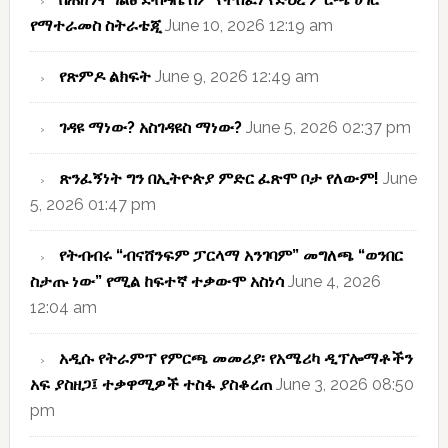
የማተራመስ ስትራቴጂ
June 10, 2026 12:19 am
የጽምዶ ልክፍት
June 9, 2026 12:49 am
ገዳዩ ማነው? አስገዳዩስ ማነው?
June 5, 2026 02:37 pm
ጽንፈኝነት ግን በኢትዮጵያ ምድር ፈጽሞ ቦታ የለውም!
June
5, 2026 01:47 pm
የትብብሩ “ብናሸንፍም ፓርላማ አንገባም” መግለጫ “ወንበር
ስታጡ ነው” የሚል ከፍተኛ ተቃውሞ አስነሳ
June 4, 2026
12:04 am
አዲሱ የትራምፕ የምርጫ መመሪያ፡ የአሜሪካ ዲፕሎማቶችን
አፍ ያስዘጋ፤ ተቃዋሚዎች ተስፋ ያስቆረጠ
June 3, 2026 08:50
pm