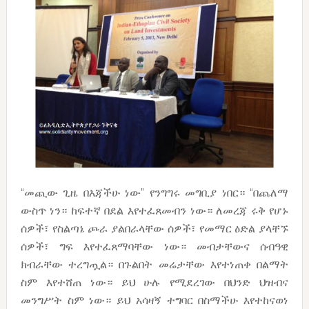
“መጪው ጊዜ በእጃችሁ ነው” የንግግሩ መግቢያ ነበር። “በጨለማ
ውስጥ ነን። ከፍተኛ በደል እየተፈጸመብን ነው። ለመረጃ ሩቅ የሆኑ
ሰዎች፣ የስልጣኔ ጮራ ያልበራላቸው ሰዎች፣ የመማር ዕድል ያላቸኙ
ሰዎች፣ ግፍ እየተፈጸማባቸው ነው። መብታቸውና ሰብዓዊ
ክብራቸው ተረግጧል። በጉልበት መሬታቸው እየተነጠቀ በልማት
ስም እየተሸጠ ነው። ይህ ሁሉ የሚደረገው በህንድ ህዝብና
መንግሥት ስም ነው። ይህ አሳዛኝ ተግባር በስማችሁ እየተከናወነ