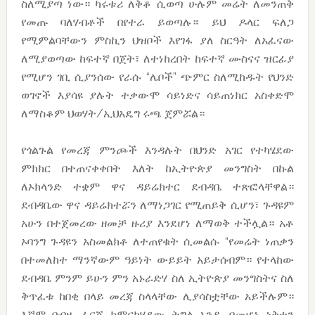
ስለሚያጣ ነው። ካሩቱሪ ለቅቆ ሲወጣ ሁሉም መሬት ለመንጠቅ
የመጡ ባለሃብቶች በየተራ ይወጣሉ። ይህ ዶላር ፍለጋ
የሚምልባቸውን ምስኪን ህዝቦች እየገፋ ያለ ስርዓት ለአፈናው
ለሚያወጣው ከፍተኛ በጀት፣ ለተነከረበት ከፍተኛ ሙስናና ዝርፊያ
የሚሆን ገቢ ሲያንሰው የራሱ “ሌቦች” ጭምር ስለሚከዱት የህንድ
ወገኖች እያሳዩ ያሉት ተቃውሞ ሳይነድና ሳይጠነክር አስቀድሞ
ለማስቆም ህወሃት/ኢህአዴግ ሩጫ ጀምሯል።
የጎልጉል የመረጃ ምንጮች እንዳሉት በህንድ አገር የተካሄደው
ምክክር በተጠናቀቀበት እለት ከኢትዮጵያ መንግስት በኩል
ለኦክላንድ ተቋም ዋና ዳይሬክተር ደብዳቤ ተጽፎላቸዋል።
ደብዳቤው ዋና ዳይሬክተሯን ለማነጋገር የሚጠይቅ ሲሆን፣ ጉዳዩም
አሁን በተጀመረው ዘመቻ ዙሪያ እንደሆነ ለማወቅ ተችሏል። አቶ
ኦባንግ ጉዳዩን አስመልክቶ ለተጠየቁት ሲመልሱ “የመሬት ነጠቃን
በተመለከተ ማንኛውም ዓይነት ውይይት አይታሰብም። የተላከው
ደብዳቤ ምንም ይሁን ምን አኑራድሃ ስለ ኢትዮጵያ መንግስትና ስለ
ቅጥፈቱ ከበቂ በላይ መረጃ ስላላቸው ሊያሳስቷቸው አይችሉም።
እኛም በብዙ ፈርጁ ከምናካሂደው ትግል አንዱ በመሆኑ ነቅተን