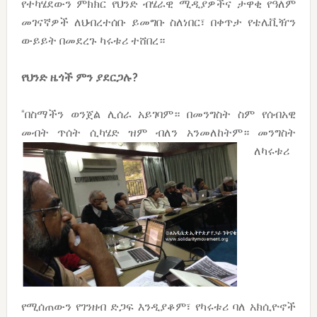
የተካሄደውን ምክክር የህንድ ብሄራዊ ሚዲያዎችና ታዋቂ የዓለም
መገናኛዎች ለህብረተሰቡ ይመግቡ ስለነበር፣ በቀጥታ የቴሌቪዥን
ውይይት በመደረጉ ካሩቱሪ ተሸበረ።
የህንድ
ዜጎች
ምን
ያደርጋሉ
?
“በስማችን ወንጀል ሊሰራ አይገባም። በመንግስት ስም የሰብአዊ
መብት ጥሰት ሲካሄድ ዝም ብለን አንመለከትም። መንግስት
ለካሩቱሪ
የሚሰጠውን የገንዘብ ድጋፍ እንዲያቆም፣ የካሩቱሪ ባለ አክሲዮኖች