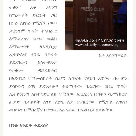
ተቋም አቶ ኦባንግ
ከሚመሩት ድርጅት ጋር
በጋራ እየሰራ የሚገኝ ነው፡፡
ይህንንም ጥናት ተግባራዊ
ለማድረግና በዘገባ መልክ
ለማውጣት ለአዲሲቷ
ኢትዮጵያ የጋራ ንቅናቄ
አቶ ኦባንግ ሜቶ
ያደረገውን አስተዋጽዖ
የተቋሙ ዳይሬክተር
በአደባባይ የሚመሰክሩት ሲሆን ለጥናቱ የጀርባ አጥንት በመሆን
ያሳየውን ዕገዛ ያደንቃሉ፡፡ ተቋማቸው ባደረገው በዚህ ጥናት
ኢትዮጵያን አስተዳድራለሁ የሚለው ኢህአዴግ ዜጎቹን ሳያማክርና
ፈቃድ ሳይጠይቅ እንደ አሮጌ እቃ በየስርቻው የሚጥል አገዛዝ
መሆኑን በማስረጃና በተግባር አራግፈው በአደባባይ ሰቀሉት።
ህንድ
እንዴት
ተደረሰ
?