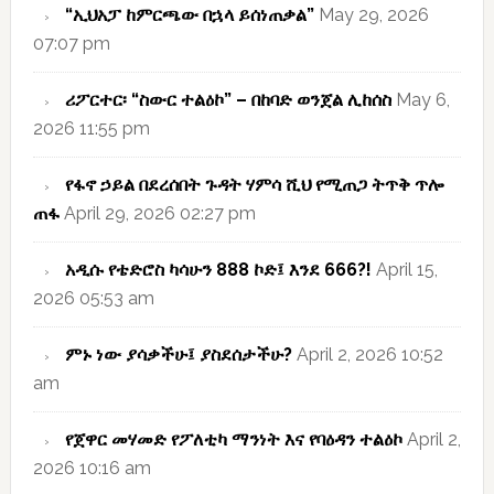
“ኢህአፓ ከምርጫው በኋላ ይሰነጠቃል”
May 29, 2026
07:07 pm
ሪፖርተር፡ “ስውር ተልዕኮ” – በከባድ ወንጀል ሊከሰስ
May 6,
2026 11:55 pm
የፋኖ ኃይል በደረሰበት ጉዳት ሃምሳ ሺህ የሚጠጋ ትጥቅ ጥሎ
ጠፋ
April 29, 2026 02:27 pm
አዲሱ የቴድሮስ ካሳሁን 888 ኮድ፤ እንደ 666?!
April 15,
2026 05:53 am
ምኑ ነው ያሳቃችሁ፤ ያስደሰታችሁ?
April 2, 2026 10:52
am
የጀዋር መሃመድ የፖለቲካ ማንነት እና የባዕዳን ተልዕኮ
April 2,
2026 10:16 am