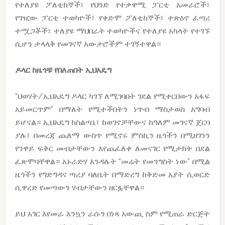
የተለያዩ ፖለቲከኞች፣ የህንድ የተቃዋሚ ፓርቲ አመራሮች፣
የገዢው ፓርቲ ተወካዮች፣ የቀድሞ ፖለቲከኞች፣ ተጽዕኖ ፈጣሪ
ተሟጋቾች፣ ተለያዩ ማህበራት ተወካዮችና የተለያዩ አካላት የተገኙ
ሲሆን ታላላቅ የመገናኛ አውታሮችም ተገኝተዋል።
ዶላር
ከዜጎቹ
የበለጠበት
ኢህአዴግ
“ህወሃት/ኢህአዴግ ዶላር ካገኘ ለሚገባበት ገደል የሚቀርበውን አፋፍ
አይመርጥም” በማለት የሚተችበትን ነጥብ ማስታወስ አግባብ
ይሆናል። ኢህአዴግ ከስልጣኔ፣ ከወገኖቻቸውና ከዓለም መገናኛ ጀርባ
ያሉ፣ በመረጃ ጨለማ ውስጥ የሚኖሩ ምስኪን ዜጎችን በሚዘገንን
የንዋይ ፍቅር መብታቸውን እየጨፈለቀ ለመናገር የሚታክት በደል
ፈጽሞባቸዋል። አኑራድሃ እንዳሉት “መሬት የመንግስት ነው” በሚል
ዜጎችን የግድግዳና ጣሪያ ባለቤት በማድረግ ከቅድመ አያት ሲወርድ
ሲዋረድ የመጣውን ሃብታቸውን ዘርፏቸዋል።
ይህ አገር እየመራ እንኳን ራሱን በነጻ አውጪ ስም የሚጠራ ድርጅት