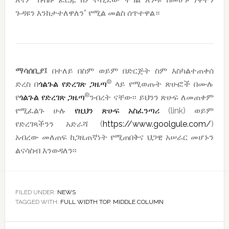
ጉዳዩን እንከታተለዋለን” የሚል መልስ ሰጥተዋል።
ማሳሰቢያ፤
በተለይ በስም ወይም በድርጅት ስም እስካልተጠቀሰ
®
ድረስ በ
ጎልጉል የድረገጽ ጋዜጣ
ላይ የሚወጡት ጽሁፎች በሙሉ
®
የ
ጎልጉል የድረገጽ ጋዜጣ
ንብረት ናቸው፡፡ ይህንን ጽሁፍ ለመጠቀም
የሚፈልጉ ሁሉ
የዚህን ጽሁፍ አስፈንጣሪ
(link) ወይም
የድረገጻችንን አድራሻ (
https://www.goolgule.com/
)
አብረው መለጠፍ ከጋዜጠኛነት የሚጠበቅና ህጋዊ አሠራር መሆኑን
ልናሳስብ እንወዳለን፡፡
FILED UNDER:
NEWS
TAGGED WITH:
FULL WIDTH TOP
,
MIDDLE COLUMN
Reader