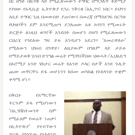
በር ዘግቶ በዜጎቹ ላይ የሚፈጽመውን ተግባር በማጋለጥ ቅድሚያ
የያዘው የአዲሲቷ ኢትዮጵያ የጋራ ንቅናቄ (አኢጋን) ነበር። ይህንን
አቢይ ተግባር ጊዜ በመውሰድ ያጠናውና በመረጃ በማስደገፍ ስርዓቱ
የህዝቦችን ደም እንደሚጠጣ ያጋለጠው አቶ ኦባንግ የሚመሩት
ድርጅት ለነዚህ ወገኖች አንደበት በመሆን በዝግ የሚፈጸመውን
ርህራሄ የጎደለው ግፍ ይፋ እንዲሆን አደረገ። “እመራዋለሁ”
የሚለውን ህዝብ በንዋይ፣ ለዚያውም በዓለም ላይ ታይቶ
በማይታወቅ ሂሳብ ድንግል መሬት የሚቸበችበው ህወሓት/ኢህአዴግ
በኦሮሚያ አንድ ሄክታር መሬት ከአንድ ዶላር በታች እንደ ጉሊት
ጨው መቸርቸሩ ይፋ መሆኑንን ከሰሙ መካከል የኦክላንድ ተቋም
ቀዳሚ ሆነ።
በቅርቡ የአማርኛው
ትርጉም ይፋ የሚሆነውን
“በኢንቨስትመንት ስም
የሚፈጸም የመሬት ነጠቃ፤
በኢትዮጵያ” የተሰኘውን
ጥናት ያካሄደው የኦክላንድ