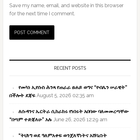
Save my name, email, and website in this browser
for the next time I comment.
Primary
Sidebar
RECENT POSTS
የመካነ ኢየሱስ ሕንጻ የጠራራ ፀሐይ ወግና “የብሌን ሠራዊት”
በችሎት ደጃፍ
August 5, 2026 02:35 am
ለሱዳንና ኤርትራ ሲከራከሩ የነበሩት አበባው ባለመመረጣቸው
“በጣም ተድጃለሁ” አሉ
June 26, 2026 12:29 am
“ትህነግ ወደ ዓለምአቀፍ ወንጀለኛነትና አሸባሪነት