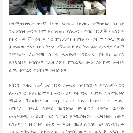
ስለሚጠበቀው ዋንኛ ትግል አወሱ። ካሩቱሪ የሚባለው ኩባንያ
በኢንቨስትመንት ስም እያከናወነ ያለውን ተግባር ህንዶች ካሳለፉት
የቀደመው ችግራቸው ጋር በማያያዝ ተናገሩ። መሃትማ ጋንዲ ገድል
ፈጽመው ያለፉበትን ትግል በማድመቅ ይህ ትውልድ የጋንዲን ዓላማ
በማንሳት ለወገኖቹ ስቃይ የመድረስ ግዴታና የታሪክ ውርስ
እንዳለበት አሳሰቡ። በኢትዮጵያ የሚፈጸመውን የሰብዓዊ መብት
ረገጣ በመረጃ ተንትነው አብራሩ።
ኦባንግ “ጥቁሩ ሰው” ወደ ህንድ ያመሩት ከዩኒቨርስቲ ተማሪዎች ጋር
ለመነጋገር አልነበረም። በመጀመሪያ የተገኙት የህንድ ዓለምአቀፍ
ማዕከል “Understanding Land Investment in East
Africa” በሚል ስያሜ ባዘጋጀው ምክከርና የትግል ልምድ
መለዋወጫ መድረክ ላይ ንግግር እንዲያቀርቡ ተጋብዘው ነው።
አስቀድሞ በተያዘው ዕቅድ መሠረት በዚህ ስብሰባ ላይ እንዲሳተፉ
በጋራ ንቅናቄው የተመረጡ ኢትዮጵያውያንና ሌሎች ግለሰቦች