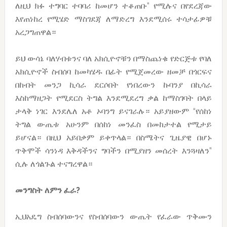
ለዚህ ክፉ ተግባር ተባባሪ ከመሆን ተቆጠቡ” የሚሉና በየደረጃው
እየጠነከረ የሚሄድ ማስገደጃ ለማድረግ እንደሚሰሩ ተሳታፊዎቹ
አረጋግጠዋል።
ይህ ውሳኔ ባለሃብቱንና ባለ አክሲዮኖቹን በማስጨነቁ የድርጅቱ የባለ
አክሲዮኖች ስብሰባ ከመካሄዱ በፊት የሚጀመረው ዘመቻ በጎርፍና
በከብት መንጋ ኪሳራ ደርሶበት የነበረውን ኩባንያ በኪሳራ
እስከማዘጋት የሚደርስ ትግል እንደሚደረግ ቃል ከማስገባት በላይ
ታላቅ ነገር እንደሌለ አቶ ኦባንግ ይናገራሉ። አይያዘውም “የሰከነ
ትግል ውጤቱ አሁንም በሰከነ መንፈስ በመከታተል የሚታይ
ይሆናል። በዚህ አይበቃም ይቀጥላል። በስሜትና ጊዜያዊ በሆኑ
ጥቅሞች ሳንነዳ እቅዳችንና ግባችን በሚያዘን መሰረት እንጓዛለን”
ሲሉ ለጎልጉል ተናግረዋል።
መንግስት
ለምን
ፈራ?
ኢህአዴግ ስብሰባውንና የስብሰባውን ውጤት የፈራው ጥቅሙን