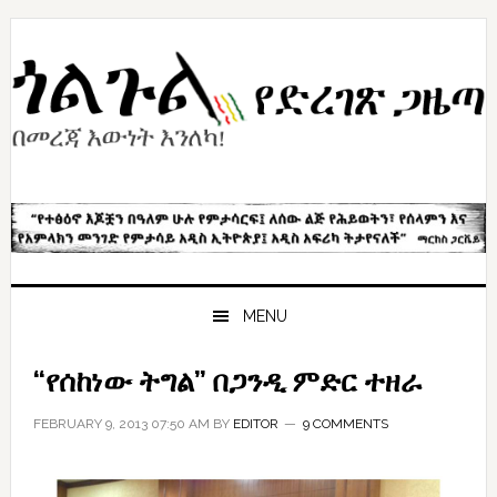
Skip
Skip
Skip
to
to
to
primary
content
primary
navigation
sidebar
MENU
“የሰከነው ትግል” በጋንዲ ምድር ተዘራ
FEBRUARY 9, 2013 07:50 AM
BY
EDITOR
9 COMMENTS