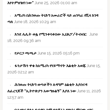
እየተምዘገዘገ ነው”
June 25, 2026 01:00 am
አሜሪካ በሕገወጡ ትህነግ አመራሮች ላይ ጠንካራ የቪዛ እገዳ
ጣለ
June 18, 2026 10:29 am
እንደ ሌሊት ወፏ የሚንቀሳቀሰው ኢህአፓ/ትብብር
June
18, 2026 09:36 am
የታርጋ ጫጫታ
June 15, 2026 05:16 pm
ፋንታኹን ዋቄ ከአሜሪካ የሃይማኖት እልቂት አወጁ
June 15,
2026 02:12 am
ሕገወጡ ትህነግ ወጣቶችን ለዳግም ዕልቂት እያሰናዳ
ለፈረንጆች “ኢትዮጵያን አውግዙልኝ” እያለ ነው
June 11, 2026
12:57 am
በሐዘንና ግልፅ ደብዳቤ ስም የተሸፈነ የድህረ ምርጫ ሀገር