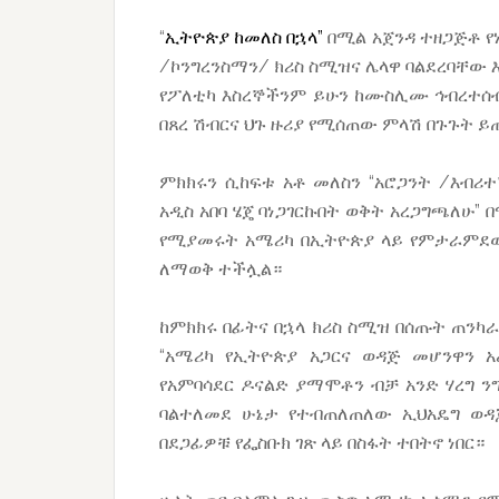
“
ኢትዮጵያ ከመለስ በኋላ”
በሚል አጀንዳ ተዘጋጅቶ የ
/ኮንግረንስማን/ ክሪስ ስሚዝና ሌላዋ ባልደረባቸው እ
የፖለቲካ እስረኞችንም ይሁን ከሙስሊሙ ኅብረተሰብ 
በጸረ ሽብርና ህጉ ዙሪያ የሚሰጠው ምላሽ በጉጉት ይ
ምክክሩን ሲከፍቱ አቶ መለስን “አሮጋንት /እብሪተ
አዲስ አበባ ሄጄ ባነጋገርኩበት ወቅት አረጋግጫለሁ” 
የሚያመሩት አሜሪካ በኢትዮጵያ ላይ የምታራምደው
ለማወቅ ተችሏል።
ከምክክሩ በፊትና በኋላ ክሪስ ስሚዝ በሰጡት ጠንካ
“አሜሪካ የኢትዮጵያ አጋርና ወዳጅ መሆንዋን 
የአምባሳደር ዶናልድ ያማሞቶን ብቻ አንድ ሃረግ ንግ
ባልተለመደ ሁኔታ የተብጠለጠለው ኢህአዴግ ወ
በደጋፊዎቹ የፌስቡክ ገጽ ላይ በስፋት ተበትኖ ነበር።