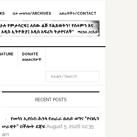
KS
ቤተ መዝገብ/ARCHIVES
አድራሻችን/CONTACT
RATURE
DONATE
ለባለድርሻዎች
ይፈልጉ/SEARCH...
rimary
idebar
RECENT POSTS
የመካነ ኢየሱስ ሕንጻ የጠራራ ፀሐይ ወግና “የብሌን
ሠራዊት” በችሎት ደጃፍ
August 5, 2026 02:35
am