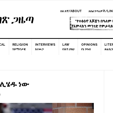
ስለ እኛ/ABOUT
አስፈንጣሪዎች/LIN
CAL
RELIGION
INTERVIEWS
LAW
OPINIONS
LITE
ሃይማኖታዊ
እናውጋ
የሕግ ያለህ
የኔ ሃሳብ
ጽፈኪን
P
S
 ሊሄዱ ነው
S