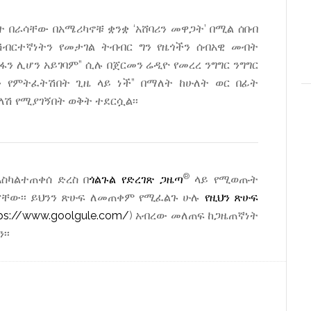
 በራሳቸው በአሜሪካኖቹ ቋንቋ ‘አሸባሪን መዋጋት’ በሚል ሰበብ
ብርተኛነትን የመታገል ትብብር ግን የዜጎችን ሰብአዊ መብት
ን ሊሆን አይገባም” ሲሉ በጀርመን ሬዲዮ የመረረ ንግግር ንግግር
ን የምትፈትሽበት ጊዜ ላይ ነች” በማለት ከሁለት ወር በፊት
ላሽ የሚያገኝበት ወቅት ተደርሷል፡፡
®
ስካልተጠቀሰ ድረስ በ
ጎልጉል የድረገጽ ጋዜጣ
ላይ የሚወጡት
ናቸው፡፡ ይህንን ጽሁፍ ለመጠቀም የሚፈልጉ ሁሉ
የዚህን ጽሁፍ
ps://www.goolgule.com/
) አብረው መለጠፍ ከጋዜጠኛነት
፡፡