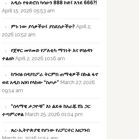
አዲሱ የቴድሮስ ካሳሁን 888 ኮድ፤ እንደ 666?!
April 15, 2026 05:53 am
ምኑ ነው ያሳቃችሁ፤ ያስደሰታችሁ?
April 2,
2026 10:52 am
የጀዋር መሃመድ የፖለቲካ ማንነት እና የባዕዳን
ተልዕኮ
April 2, 2026 10:16 am
ከግብፅ በዳያስፖራ ትርምስ ጠማቂዎች በኩል ፋኖ
ወደ አዲስ አበባ የላከው “ስጦታ”
March 27, 2026
09:14 am
“ሰላማዊ ታጋዮቹ” እነ ልደቱ ከአራጁ ሸኔ ጋር
ተጣምረዋል
March 25, 2026 01:04 pm
ጸረ-ኢትዮጵያዊ የሆነው የሪፖርተር አዘጋገብ
March 19, 2026 11:54 am