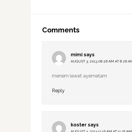
Reader
Interactions
Comments
mimi
says
AUGUST 3, 2013 08:26 AM AT 8:26 A
menem lewet ayemetam
Reply
koster
says
AUGUST 3, 2013 11:16 AM AT 11:16 AM