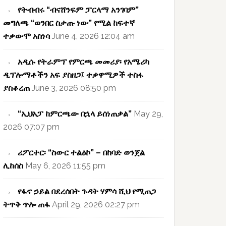
የትብብሩ “ብናሸንፍም ፓርላማ አንገባም”
መግለጫ “ወንበር ስታጡ ነው” የሚል ከፍተኛ
ተቃውሞ አስነሳ
June 4, 2026 12:04 am
አዲሱ የትራምፕ የምርጫ መመሪያ፡ የአሜሪካ
ዲፕሎማቶችን አፍ ያስዘጋ፤ ተቃዋሚዎች ተስፋ
ያስቆረጠ
June 3, 2026 08:50 pm
“ኢህአፓ ከምርጫው በኋላ ይሰነጠቃል”
May 29,
2026 07:07 pm
ሪፖርተር፡ “ስውር ተልዕኮ” – በከባድ ወንጀል
ሊከሰስ
May 6, 2026 11:55 pm
የፋኖ ኃይል በደረሰበት ጉዳት ሃምሳ ሺህ የሚጠጋ
ትጥቅ ጥሎ ጠፋ
April 29, 2026 02:27 pm