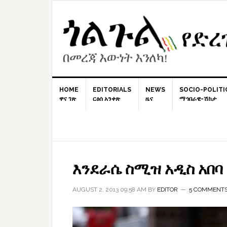
Skip
Skip
Skip
to
to
to
primary
content
primary
navigation
sidebar
HOME
EDITORIALS
NEWS
SOCIO-POLITI
ዋና ገጽ
ርዕሰ አንቀጽ
ዜና
ማኅበራዊ-ሽከታ
እንደራሴ ስሚዝ አዲስ አበባ
AUGUST 2, 2013 09:58 AM
BY
EDITOR
5 COMMENT