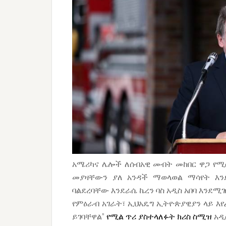
አሜሪካና ሌሎች ለሰብአዊ መብት መከበር ዋጋ የሚሰ
መያዛቸውን ያለ አንዳች ማወላወል ማሳየት እንደ
ባልደረባቸው እንደራሴ ኬረን ባስ አዲስ አበባ እንደሚገ
የምዕራብ አገራት፣ ኢህአዴግ ኢትዮጵያዊያን ላይ እ
ይገባቸዋል”
የሚል ጥሪ ያስተላለፉት ክሪስ ስሚዝ
አዲ