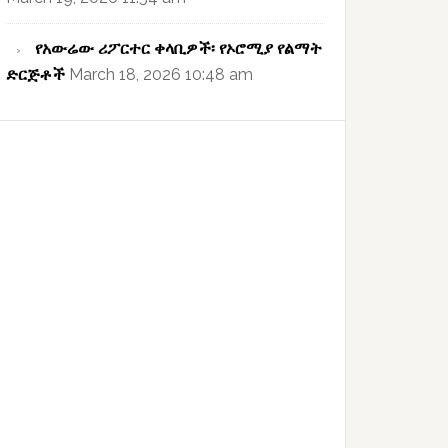
የአውሬው ሪፖርተር ቀላቢዎች፡ የኦሮሚያ የልማት
ድርጅቶች
March 18, 2026 10:48 am