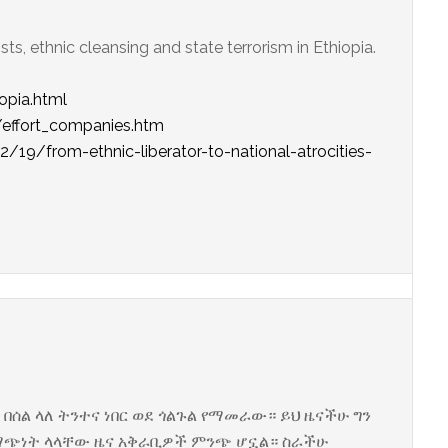
ts, ethnic cleansing and state terrorism in Ethiopia.
opia.html
/effort_companies.htm
9/from-ethnic-liberator-to-national-atrocities-
M
በሰል ላለ ትንተና ነበር ወደ ጎልጉል የማመራው። ይህ ዜናችሁ ግን
ማጭነት ላላቸው ዜና አቅራቢዎች ምንጭ ሆኗል። ስራችሁ