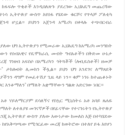
ዘር ከፋፍሎ ጥቂቶች እንዲበለጽጉ ያደረገው ኢህአዴግ መጨረሻው
ተነሳ ኢትዮጵያ ውስጥ እየሰፋ የሄደው ቁርሾና የጥላቻ ፖለቲካ
ጀንዳ ሆኗል። ይህንን አጀንዳ አሜሪካ በቀላሉ ተጭበርብራ
ሜ ያለው ህግ ኢትዮጵያን የሚመራው ኢህአዴግ ከአሜሪካ መንግስት
ን የሰብአዊና የዴሞክራሲ መብት ግብአቶችን በቅድመ ሁኔታ
ደረጃ ገንዘብ አፍስሶ በአሜሪካን ጎትጓቾች (ሎቢዪስቶች) ዘመቻ
ነት” ታክሎበት ሊመክን ችሏል። ይህን ህግ እንደገና ለማጸደቅ
ሲያችንን ዳግም የመፈተሽያ ጊዜ ላይ ነን። ቁም ነገሩ ከተጨቆኑት
ር እንቆማለን” በማለት አቋማቸውን ግልጽ አድርገው ነበር።
 አቶ ሃይለማርያም ደሳለኝና የስኳር ሚኒስትሩ አቶ አባይ ጸሐዬ
 በማለት ለተለያዩ መገናኛዎች በየፊናቸው የተናገሩትን የኢትዮጵያ
ሉ እንጂ ኢትዮጵያ ውስጥ ያለው እውነታው ከመለስ እጅ በተካሄደው
ኑ ከየአቅጣጫው የሚጎርፈው መረጃ ከወትሮው በተለየ ይፋ እየሆነ