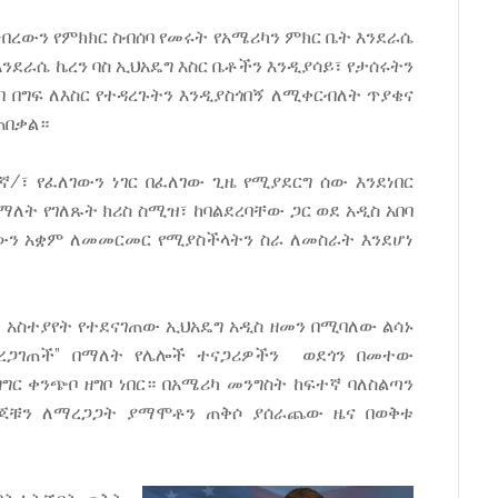
ነበረውን የምክክር ስብሰባ የመሩት የአሜሪካን ምክር ቤት እንደራሴ
ንደራሴ ኬረን ባስ ኢህአዴግ እስር ቤቶችን እንዲያሳይ፣ የታሰሩትን
በግፍ ለእስር የተዳረጉትን እንዲያስጎበኝ ለሚቀርብለት ጥያቄና
ጠበቃል።
ኛ/፣ የፈለገውን ነገር በፈለገው ጊዜ የሚያደርግ ሰው እንደነበር
በማለት የገለጹት ክሪስ ስሚዝ፣ ከባልደረባቸው ጋር ወደ አዲስ አበባ
ን አቋም ለመመርመር የሚያስችላትን ስራ ለመስራት እንደሆነ
ራ አስተያየት የተደናገጠው ኢህአዴግ አዲስ ዘመን በሚባለው ልሳኑ
አረጋገጠች” በማለት የሌሎች ተናጋሪዎችን ወደጎን በመተው
ግር ቀንጭቦ ዘግቦ ነበር። በአሜሪካ መንግስት ከፍተኛ ባለስልጣን
ዳጆቹን ለማረጋጋት ያማሞቶን ጠቅሶ ያሰራጨው ዜና በወቅቱ