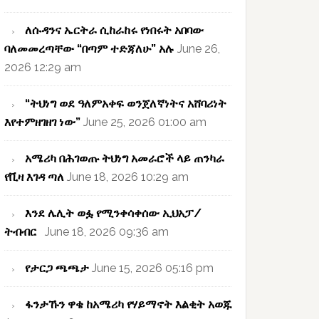
ለሱዳንና ኤርትራ ሲከራከሩ የነበሩት አበባው
ባለመመረጣቸው “በጣም ተድጃለሁ” አሉ
June 26,
2026 12:29 am
“ትህነግ ወደ ዓለምአቀፍ ወንጀለኛነትና አሸባሪነት
እየተምዘገዘገ ነው”
June 25, 2026 01:00 am
አሜሪካ በሕገወጡ ትህነግ አመራሮች ላይ ጠንካራ
የቪዛ እገዳ ጣለ
June 18, 2026 10:29 am
እንደ ሌሊት ወፏ የሚንቀሳቀሰው ኢህአፓ/
ትብብር
June 18, 2026 09:36 am
የታርጋ ጫጫታ
June 15, 2026 05:16 pm
ፋንታኹን ዋቄ ከአሜሪካ የሃይማኖት እልቂት አወጁ