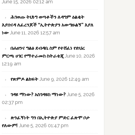
June 15, 2026 02:12 am
ሕገወጡ ትህነግ ወጣቶችን ለዳግም ዕልቂት
እያሰናዳ ለፈረንጆች “ኢትዮጵያን አውግዙልኝ” እያለ
ነው
June 11, 2026 12:57 am
በሐዘንና ግልፅ ደብዳቤ ስም የተሸፈነ የድህረ
ምርጫ ሀገር የማተራመስ ስትራቴጂ
June 10, 2026
12:19 am
የጽምዶ ልክፍት
June 9, 2026 12:49 am
ገዳዩ ማነው? አስገዳዩስ ማነው?
June 5, 2026
02:37 pm
ጽንፈኝነት ግን በኢትዮጵያ ምድር ፈጽሞ ቦታ
የለውም!
June 5, 2026 01:47 pm