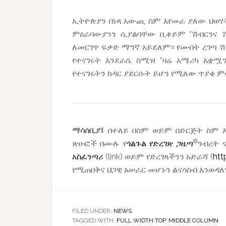
ኢትዮጵያን በነጻ አውጪ ስም እየመራ ያለው ህወሃት
ምዕራባውያንን ሲያልባቸው ቢቆይም “ሽብርንና ሽ
ለመርገጥ ፍቃድ ማግኛ አይደለም። የመብት ረገጣ ሽፋ
የተናገሩት እንደራሴ ስሚዝ “ዛሬ አሜሪካ አቋሟ
የተናገሩትን ከዳር ያደርሱት ይሆን የሚለው ጥያቄ ም
ማሳሰቢያ፤
በተለይ በስም ወይም በድርጅት ስም እ
®
ጽሁፎች በሙሉ የ
ጎልጉል የድረገጽ ጋዜጣ
ንብረት 
አስፈንጣሪ
(link) ወይም የድረገጻችንን አድራሻ (
htt
የሚጠበቅና ህጋዊ አሠራር መሆኑን ልናሳስብ እንወዳለን
FILED UNDER:
NEWS
TAGGED WITH:
FULL WIDTH TOP
,
MIDDLE COLUMN