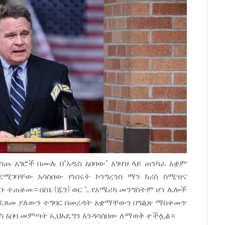
ጡ አገሮች በሙሉ በ”አዲስ አበባው” አገዛዝ ላይ ጠንካራ አቋም
ሚገባቸው አሳስበው የነበሩት ኮንግረንስ ማን ክሪስ ስሚዝና
ቡ ተጠቆመ። በሰኔ (ጁን) ወር “… የአሜሪካ መንግስትም ሆነ ሌሎች
የፈጸመ ያለውን ተግባር በመረዳት አቋማቸውን በግልጽ ማስቀመጥ
ስ አበባ መምጣት ኢህአዴግን እንዳሳሰበው ለማወቅ ተችሏል።