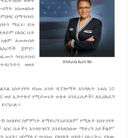
የምትፈትሽበት ወቅት
 ጉብኝት አስመልክቶ
 ምህዳር በማጥበብ፣
ብትን ማፈኑ፣ የነጻ
ተለይም በእስር ቤት
ር አቋም ለመውሰድ
እስረኞች ጀምሮ፣
ስሊሙን ኅብረተሰብ
እንደራሴ ኬረን ባስ
ተዳረጉትን ወዘተ
ልጉል አስተያየት የሰጡ አንድ ዲፕሎማት እንዳሉት ነሐሴ 10
2013) ወደ ኢትዮጵያ የሚያመሩት ሁለቱ እንደራሴዎች፤ ለኢህአዴግ
 ይናገራሉ።
ዮሽ ስብሰባና ስምምነት ለማድረግ አይደለም” የሚሉት አስተያየት
 እስር ቤቶችን እንዳይጎበኙ እንደከለከለው ማድረግ አይችልም”
ቲካ ኡደት፣ በሶማሊያ ጭብጡ ያለየለት ሁከት፣ በኤርትራ ያለው