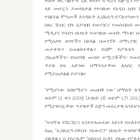
ሁለት ወር ባልሞላ ጊዜ ውስጥ አሜሪካ አቋሟን 
ላይ መሆኗን ያመላክታል የተባለው የአዲስ አበባ
የጎልጉል ምንጮች እንዳሉት ኢህአዴግ የፖለተካውን
በጸረ ሽብር ህጉ እያሳበበ የመናገርና የመሰብሰብ መ
ሚዲያና ሃሳብን በነጻነት የመግለጽ መብት ማነቁ፣ በ
የሚሰቃዩ ወገኖችን በአካል በመገኘት በማነጋገ
መታቀዱን አመልክተዋል። ይህም ከፖለቲካ 
ጋዜጠኞችን፣ የሰብዓዊ መብት ተሟጋቾችን፣ የሙ
ጥያቄ ከፍ አድገው በማንሳታቸው ለእስር የ
የሚያጠቃልል ይሆናል፡፡
“የሚሆነው እስከሚሆን መጠበቅ ነው” በማለት ለጎ
ወይም 11 ቀን 2005 (ኦገስት 16 ወይም 17፤ 
የሚያቀርቧቸው ጥያቄዎች እጅግ መሰረታዊ እንደሆኑ
“ጉብኝቱ የሽርሽርና እንደተለመደው አይነት የሁለት
ሰጪ “ኢህአዴግ በቅርቡ የአውሮፓ ህብረት ተወካዮች
ብለዋል። ሲያስረዱም “በደቡብ ሱዳን ያለው የፖለ