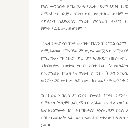
የዛለ መንግስት እጣፈንታና የኢትዮጵያን ህዝብ በ
አሜሪካንን በእጅጉ ሃሳብ ላይ ጥሏታል። በዚህም የ
ሳይፈነዳ ኢህአዴግን ማረቅ የአሜሪካ ቀዳሚ አ
የምትቆልፈው አይሆንም።”
“የኢትዮጵያ የሰብዓዊ መብት ህገደንብ” የሚል ስያ
ለሚፈልገው ማናቸውም ድጋፍ መሟላት የሚገባቸው
የሚያስቀምጥ ነበር። ይህ ህግ ኢህአዴግ በከፍተኛ 
ያካሄደበትና የወቅቱ የቡሽ አስተዳደር “እንዝላል
እንደሚሰሩ በግልጽ የተናገሩት ስሚዝ፣ “አሁን ፖሊ
ወገኖች ጋር መቆሙ ላይ ነው። ከተጨቆኑት ወገኖች ጋ
በዚህ ይሁን በሌላ ምክንያት የመለስ ምትክ የሆኑት
ሰሞኑንን “የዲሞክራሲ ማበብ የህልውና ጉዳይ ነው”
ዜና አገልግሎት በስፋት ዘግቦታል። እነሱ ይህን ይበ
ርክክብ መሰረት አፈናውን አጠናክሮ የቀጠለ ስለመሆ
ነው።